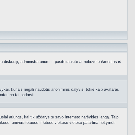
e su diskusijų administratoriumi ir pasiteiraukite ar nebuvote išmestas iš
ykai, kuriais negali naudotis anoniminis dalyvis, tokie kaip avatarai,
atartina tai padaryti.
usiai atjungs, kai tik uždarysite savo Interneto naršyklės langą. Taip
kose, universitetuose ir kitose viešose vietose patartina nežymėti