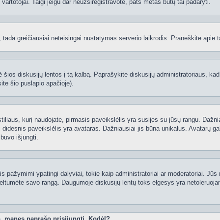
ti vartotojai. Taigi jeigu dar neužsiregistravote, pats metas būtų tai padaryti.
ą, tada greičiausiai neteisingai nustatymas serverio laikrodis. Praneškite apie ta
 šios diskusijų lentos į tą kalbą. Paprašykite diskusijų administratoriaus, kad
ite šio puslapio apačioje).
 stiliaus, kurį naudojate, pirmasis paveikslėlis yra susijęs su jūsų rangu. Dažni
 didesnis paveikslėlis yra avataras. Dažniausiai jis būna unikalus. Avatarų gali
 buvo išjungti.
 pažymimi ypatingi dalyviai, tokie kaip administratoriai ar moderatoriai. Jūs n
eltumėte savo rangą. Daugumoje diskusijų lentų toks elgesys yra netoleruojam
o, manęs paprašo prisijungti. Kodėl?