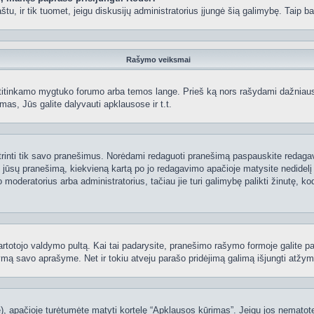
 paštu, ir tik tuomet, jeigu diskusijų administratorius įjungė šią galimybę. Tai
Rašymo veiksmai
itinkamo mygtuko forumo arba temos lange. Prieš ką nors rašydami dažniausiai
as, Jūs galite dalyvauti apklausose ir t.t.
 ištrinti tik savo pranešimus. Norėdami redaguoti pranešimą paspauskite redaga
į jūsų pranešimą, kiekvieną kartą po jo redagavimo apačioje matysite nedidel
deratorius arba administratorius, tačiau jie turi galimybę palikti žinutę, ko
 vartotojo valdymo pultą. Kai tai padarysite, pranešimo rašymo formoje galite 
tymą savo aprašyme. Net ir tokiu atveju parašo pridėjimą galimą išjungti atž
 apačioje turėtumėte matyti kortelę “Apklausos kūrimas”. Jeigu jos nematote, 