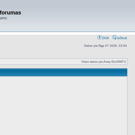
 forumas
niams
DUK
Ieškoti
Dabar yra Rgp 07 2026, 23:54
Visos datos yra Array Etc/GMT-2