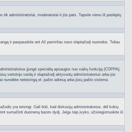
os tik administratoriai, moderatoriai ir jūs pats. Tapsite vienu iš paslėptų
langą ir paspauskite ant
Aš pamiršau savo slaptažodį
nuorodos. Toliau
sijų administratorius įjungė specialią apsaugos nuo vaikų funkciją (COPPA),
ūsų vartotojo vardą ir slaptažodį aktyvuotų administratorius arba jūs
usiai nurodėte neteisingą el. pašto adresą arba jūsų pašto sistema
tažodis yra teisingi. Gali būti, kad diskusijų administratorius, dėl kokių
rint sumažinti duomenų bazės dydį. Jeigu taip įvyko, užsiregistruokite iš