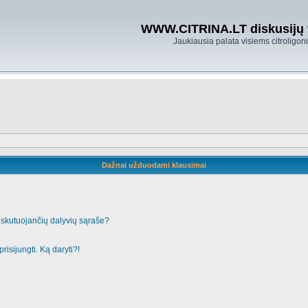
WWW.CITRINA.LT diskusijų
Jaukiausia palata visiems citroligo
Dažnai užduodami klausimai
iskutuojančių dalyvių sąraše?
risijungti. Ką daryti?!