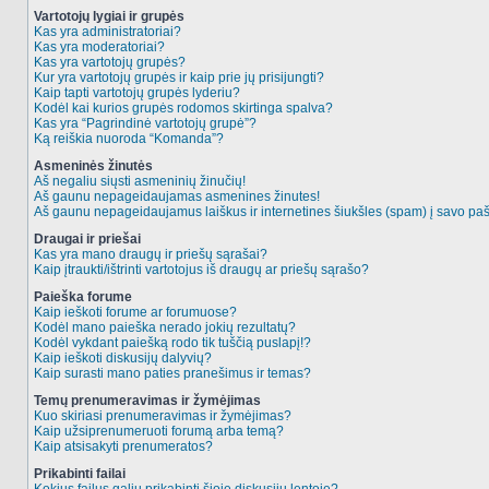
Vartotojų lygiai ir grupės
Kas yra administratoriai?
Kas yra moderatoriai?
Kas yra vartotojų grupės?
Kur yra vartotojų grupės ir kaip prie jų prisijungti?
Kaip tapti vartotojų grupės lyderiu?
Kodėl kai kurios grupės rodomos skirtinga spalva?
Kas yra “Pagrindinė vartotojų grupė”?
Ką reiškia nuoroda “Komanda”?
Asmeninės žinutės
Aš negaliu siųsti asmeninių žinučių!
Aš gaunu nepageidaujamas asmenines žinutes!
Aš gaunu nepageidaujamus laiškus ir internetines šiukšles (spam) į savo pašt
Draugai ir priešai
Kas yra mano draugų ir priešų sąrašai?
Kaip įtraukti/ištrinti vartotojus iš draugų ar priešų sąrašo?
Paieška forume
Kaip ieškoti forume ar forumuose?
Kodėl mano paieška nerado jokių rezultatų?
Kodėl vykdant paiešką rodo tik tuščią puslapį!?
Kaip ieškoti diskusijų dalyvių?
Kaip surasti mano paties pranešimus ir temas?
Temų prenumeravimas ir žymėjimas
Kuo skiriasi prenumeravimas ir žymėjimas?
Kaip užsiprenumeruoti forumą arba temą?
Kaip atsisakyti prenumeratos?
Prikabinti failai