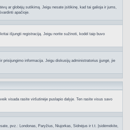
ėvų ar globėjų sutikimą. Jeigu nesate įsitikinę, kad tai galioja ir jums,
švardinti apačioje.
itai išjungti registraciją. Jeigu norite sužinoti, kodėl taip buvo
 prisijungimo informacija. Jeigu diskusijų administratorius įjungė, jie
ik visada rasite viršutinėje puslapio dalyje. Ten rasite visus savo
 esate, pvz.: Londonas, Paryžius, Niujorkas, Sidnėjus ir t.t. Įsidėmėkite,