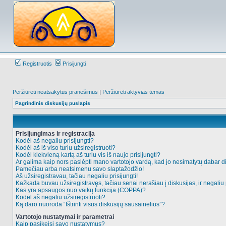
Registruotis
Prisijungti
Peržiūrėti neatsakytus pranešimus
|
Peržiūrėti aktyvias temas
Pagrindinis diskusijų puslapis
Prisijungimas ir registracija
Kodėl aš negaliu prisijungti?
Kodėl aš iš viso turiu užsiregistruoti?
Kodėl kiekvieną kartą aš turiu vis iš naujo prisijungti?
Ar galima kaip nors paslėpti mano vartotojo vardą, kad jo nesimatytų dabar d
Pamečiau arba neatsimenu savo slaptažodžio!
Aš užsiregistravau, tačiau negaliu prisijungti!
Kažkada buvau užsiregistravęs, tačiau senai nerašiau į diskusijas, ir negaliu p
Kas yra apsaugos nuo vaikų funkcija (COPPA)?
Kodėl aš negaliu užsiregistruoti?
Ką daro nuoroda “Ištrinti visus diskusijų sausainėlius”?
Vartotojo nustatymai ir parametrai
Kaip pasikeisi savo nustatymus?