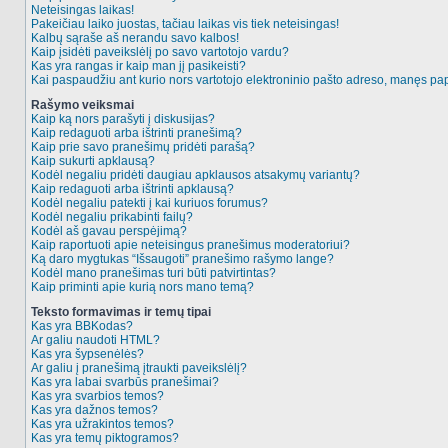
Neteisingas laikas!
Pakeičiau laiko juostas, tačiau laikas vis tiek neteisingas!
Kalbų sąraše aš nerandu savo kalbos!
Kaip įsidėti paveikslėlį po savo vartotojo vardu?
Kas yra rangas ir kaip man jį pasikeisti?
Kai paspaudžiu ant kurio nors vartotojo elektroninio pašto adreso, manęs pap
Rašymo veiksmai
Kaip ką nors parašyti į diskusijas?
Kaip redaguoti arba ištrinti pranešimą?
Kaip prie savo pranešimų pridėti parašą?
Kaip sukurti apklausą?
Kodėl negaliu pridėti daugiau apklausos atsakymų variantų?
Kaip redaguoti arba ištrinti apklausą?
Kodėl negaliu patekti į kai kuriuos forumus?
Kodėl negaliu prikabinti failų?
Kodėl aš gavau perspėjimą?
Kaip raportuoti apie neteisingus pranešimus moderatoriui?
Ką daro mygtukas “Išsaugoti” pranešimo rašymo lange?
Kodėl mano pranešimas turi būti patvirtintas?
Kaip priminti apie kurią nors mano temą?
Teksto formavimas ir temų tipai
Kas yra BBKodas?
Ar galiu naudoti HTML?
Kas yra šypsenėlės?
Ar galiu į pranešimą įtraukti paveikslėlį?
Kas yra labai svarbūs pranešimai?
Kas yra svarbios temos?
Kas yra dažnos temos?
Kas yra užrakintos temos?
Kas yra temų piktogramos?