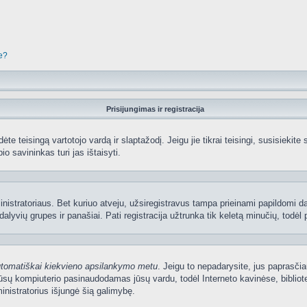
je?
Prisijungimas ir registracija
edėte teisingą vartotojo vardą ir slaptažodį. Jeigu jie tikrai teisingi, susisiekit
io savininkas turi jas ištaisyti.
nistratoriaus. Bet kuriuo atveju, užsiregistravus tampa prieinami papildomi dal
lyvių grupes ir panašiai. Pati registracija užtrunka tik keletą minučių, todėl p
utomatiškai kiekvieno apsilankymo metu
. Jeigu to nepadarysite, jus paprasčia
sų kompiuterio pasinaudodamas jūsų vardu, todėl Interneto kavinėse, bibliote
nistratorius išjungė šią galimybę.