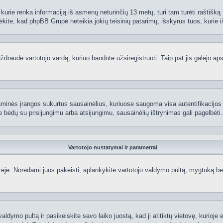
kurie renka informaciją iš asmenų neturinčių 13 metų, turi tam turėti raštišką t
ėkite, kad phpBB Grupė neteikia jokių teisinių patarimų, išskyrus tuos, kurie i
raudė vartotojo vardą, kuriuo bandote užsiregistruoti. Taip pat jis galėjo apskr
aminės įrangos sukurtus sausainėlius, kuriuose saugoma visa autentifikacijos ir
te bėdų su prisijungimu arba atsijungimu, sausainėlių ištrynimas gali pagelbėti.
Vartotojo nustatymai ir parametrai
je. Norėdami juos pakeisti, aplankykite vartotojo valdymo pultą; mygtuką beve
aldymo pultą ir pasikeiskite savo laiko juostą, kad ji atitiktų vietovę, kurioje