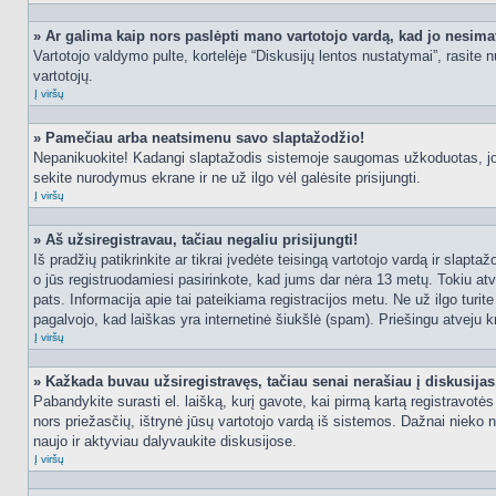
» Ar galima kaip nors paslėpti mano vartotojo vardą, kad jo nesima
Vartotojo valdymo pulte, kortelėje “Diskusijų lentos nustatymai”, rasite
vartotojų.
Į viršų
» Pamečiau arba neatsimenu savo slaptažodžio!
Nepanikuokite! Kadangi slaptažodis sistemoje saugomas užkoduotas, jo ga
sekite nurodymus ekrane ir ne už ilgo vėl galėsite prisijungti.
Į viršų
» Aš užsiregistravau, tačiau negaliu prisijungti!
Iš pradžių patikrinkite ar tikrai įvedėte teisingą vartotojo vardą ir slapt
o jūs registruodamiesi pasirinkote, kad jums dar nėra 13 metų. Tokiu atve
pats. Informacija apie tai pateikiama registracijos metu. Ne už ilgo turit
pagalvojo, kad laiškas yra internetinė šiukšlė (spam). Priešingu atveju kr
Į viršų
» Kažkada buvau užsiregistravęs, tačiau senai nerašiau į diskusijas, 
Pabandykite surasti el. laišką, kurį gavote, kai pirmą kartą registravotės d
nors priežasčių, ištrynė jūsų vartotojo vardą iš sistemos. Dažnai nieko 
naujo ir aktyviau dalyvaukite diskusijose.
Į viršų