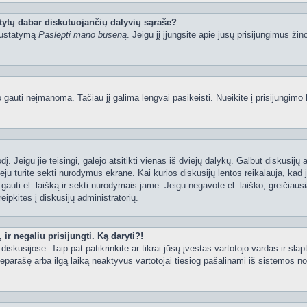
tytų dabar diskutuojančių dalyvių sąraše?
 nustatymą
Paslėpti mano būseną
. Jeigu jį įjungsite apie jūsų prisijungimus žin
uti neįmanoma. Tačiau jį galima lengvai pasikeisti. Nueikite į prisijungimo 
ažodį. Jeigu jie teisingi, galėjo atsitikti vienas iš dviejų dalykų. Galbūt disku
ju turite sekti nurodymus ekrane. Kai kurios diskusijų lentos reikalauja, kad j
e gauti el. laišką ir sekti nurodymais jame. Jeigu negavote el. laiško, greičia
eipkitės į diskusijų administratorių.
ir negaliu prisijungti. Ką daryti?!
iskusijose. Taip pat patikrinkite ar tikrai jūsų įvestas vartotojo vardas ir slap
neparašę arba ilgą laiką neaktyvūs vartotojai tiesiog pašalinami iš sistemos no