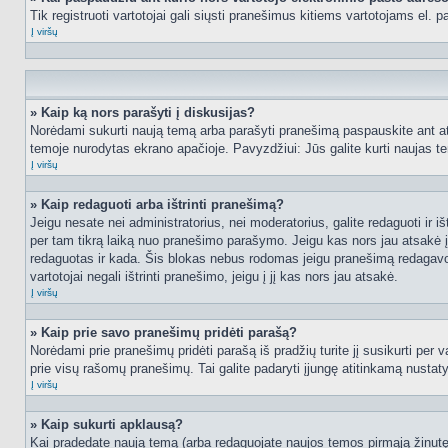
Tik registruoti vartotojai gali siųsti pranešimus kitiems vartotojams el.
Į viršų
» Kaip ką nors parašyti į diskusijas?
Norėdami sukurti naują temą arba parašyti pranešimą paspauskite ant at
temoje nurodytas ekrano apačioje. Pavyzdžiui: Jūs galite kurti naujas tem
Į viršų
» Kaip redaguoti arba ištrinti pranešimą?
Jeigu nesate nei administratorius, nei moderatorius, galite redaguoti ir
per tam tikrą laiką nuo pranešimo parašymo. Jeigu kas nors jau atsakė 
redaguotas ir kada. Šis blokas nebus rodomas jeigu pranešimą redagavo mo
vartotojai negali ištrinti pranešimo, jeigu į jį kas nors jau atsakė.
Į viršų
» Kaip prie savo pranešimų pridėti parašą?
Norėdami prie pranešimų pridėti parašą iš pradžių turite jį susikurti per
prie visų rašomų pranešimų. Tai galite padaryti įjungę atitinkamą nusta
Į viršų
» Kaip sukurti apklausą?
Kai pradedate naują temą (arba redaguojate naujos temos pirmąją žinutę),