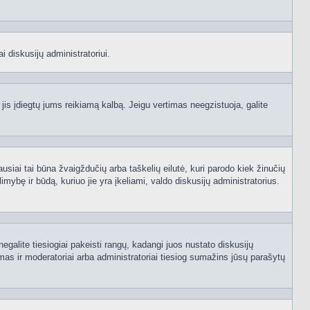
i diskusijų administratoriui.
 jis įdiegtų jums reikiamą kalbą. Jeigu vertimas neegzistuoja, galite
ausiai tai būna žvaigždučių arba taškelių eilutė, kuri parodo kiek žinučių
mybę ir būdą, kuriuo jie yra įkeliami, valdo diskusijų administratorius.
egalite tiesiogiai pakeisti rangų, kadangi juos nustato diskusijų
as ir moderatoriai arba administratoriai tiesiog sumažins jūsų parašytų