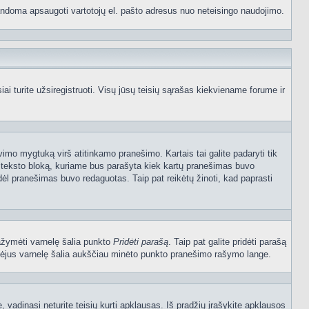
p bandoma apsaugoti vartotojų el. pašto adresus nuo neteisingo naudojimo.
 turite užsiregistruoti. Visų jūsų teisių sąrašas kiekviename forume ir
vimo mygtuką virš atitinkamo pranešimo. Kartais tai galite padaryti tik
į teksto bloką, kuriame bus parašyta kiek kartų pranešimas buvo
dėl pranešimas buvo redaguotas. Taip pat reikėtų žinoti, kad paprasti
pažymėti varnelę šalia punkto
Pridėti parašą
. Taip pat galite pridėti parašą
ymėjus varnelę šalia aukščiau minėto punkto pranešimo rašymo lange.
vadinasi neturite teisių kurti apklausas. Iš pradžių įrašykite apklausos