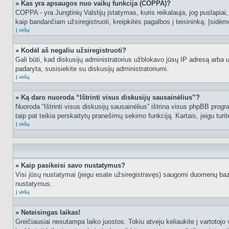
» Kas yra apsaugos nuo vaikų funkcija (COPPA)?
COPPA - yra Jungtinių Valstijų įstatymas, kuris reikalauja, jog puslapiai, 
kaip bandančiam užsiregistruoti, kreipkitės pagalbos į teisininką. Įsidėm
Į viršų
» Kodėl aš negaliu užsiregistruoti?
Gali būti, kad diskusijų administratorius užblokavo jūsų IP adresą arba užd
padaryta, susisiekite su diskusijų administratoriumi.
Į viršų
» Ką daro nuoroda “Ištrinti visus diskusijų sausainėlius”?
Nuoroda “Ištrinti visus diskusijų sausainėlius” ištrina visus phpBB progr
taip pat teikia perskaitytų pranešimų sekimo funkciją. Kartais, jeigu turi
Į viršų
» Kaip pasikeisi savo nustatymus?
Visi jūsų nustatymai (jeigu esate užsiregistravęs) saugomi duomenų bazė
nustatymus.
Į viršų
» Neteisingas laikas!
Greičiausiai nesutampa laiko juostos. Tokiu atveju keliaukite į vartotojo v