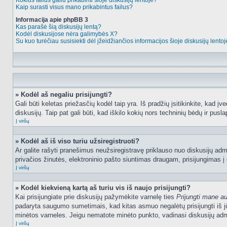
Kokius failus galiu prikabinti šioje diskusijų lentoje?
Kaip surasti visus mano prikabintus failus?
Informacija apie phpBB 3
Kas parašė šią diskusijų lentą?
Kodėl diskusijose nėra galimybės X?
Su kuo turėčiau susisiekti dėl įžeidžiančios informacijos šioje diskusijų lento
» Kodėl aš negaliu prisijungti?
Gali būti keletas priežasčių kodėl taip yra. Iš pradžių įsitikinkite, kad įv
diskusijų. Taip pat gali būti, kad iškilo kokių nors techninių bėdų ir puslap
Į viršų
» Kodėl aš iš viso turiu užsiregistruoti?
Ar galite rašyti pranešimus neužsiregistravę priklauso nuo diskusijų admi
privačios žinutės, elektroninio pašto siuntimas draugam, prisijungimas į da
Į viršų
» Kodėl kiekvieną kartą aš turiu vis iš naujo prisijungti?
Kai prisijungiate prie diskusijų pažymėkite varnelę ties
Prijungti mane a
padaryta saugumo sumetimais, kad kitas asmuo negalėtų prisijungti iš jū
minėtos varneles. Jeigu nematote minėto punkto, vadinasi diskusijų admi
Į viršų