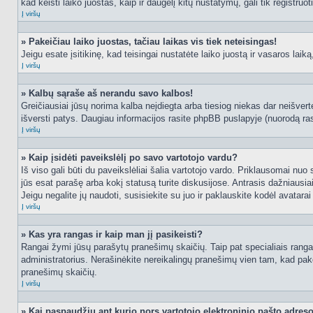
kad keisti laiko juostas, kaip ir daugelį kitų nustatymų, gali tik registruo
Į viršų
» Pakeičiau laiko juostas, tačiau laikas vis tiek neteisingas!
Jeigu esate įsitikinę, kad teisingai nustatėte laiko juostą ir vasaros laik
Į viršų
» Kalbų sąraše aš nerandu savo kalbos!
Greičiausiai jūsų norima kalba neįdiegta arba tiesiog niekas dar neišvertė
išversti patys. Daugiau informacijos rasite phpBB puslapyje (nuorodą ras
Į viršų
» Kaip įsidėti paveikslėlį po savo vartotojo vardu?
Iš viso gali būti du paveikslėliai šalia vartotojo vardo. Priklausomai nuo
jūs esat parašę arba kokį statusą turite diskusijose. Antrasis dažniausiai
Jeigu negalite jų naudoti, susisiekite su juo ir paklauskite kodėl avatarai
Į viršų
» Kas yra rangas ir kaip man jį pasikeisti?
Rangai žymi jūsų parašytų pranešimų skaičių. Taip pat specialiais rangais
administratorius. Nerašinėkite nereikalingų pranešimų vien tam, kad pak
pranešimų skaičių.
Į viršų
» Kai paspaudžiu ant kurio nors vartotojo elektroninio pašto adres