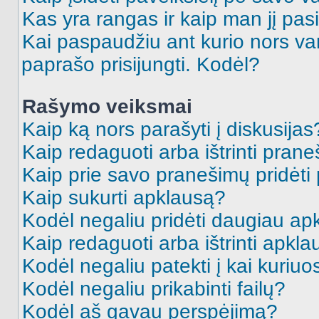
Kas yra rangas ir kaip man jį pasi
Kai paspaudžiu ant kurio nors va
paprašo prisijungti. Kodėl?
Rašymo veiksmai
Kaip ką nors parašyti į diskusijas
Kaip redaguoti arba ištrinti pran
Kaip prie savo pranešimų pridėti
Kaip sukurti apklausą?
Kodėl negaliu pridėti daugiau a
Kaip redaguoti arba ištrinti apkl
Kodėl negaliu patekti į kai kuriu
Kodėl negaliu prikabinti failų?
Kodėl aš gavau perspėjimą?