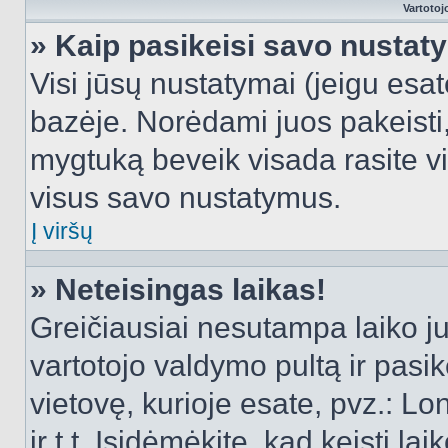
Vartotoj
» Kaip pasikeisi savo nusta
Visi jūsų nustatymai (jeigu es
bazėje. Norėdami juos pakeisti,
mygtuką beveik visada rasite vi
visus savo nustatymus.
Į viršų
» Neteisingas laikas!
Greičiausiai nesutampa laiko juo
vartotojo valdymo pultą ir pasike
vietovę, kurioje esate, pvz.: L
ir t.t. Įsidėmėkite, kad keisti lai