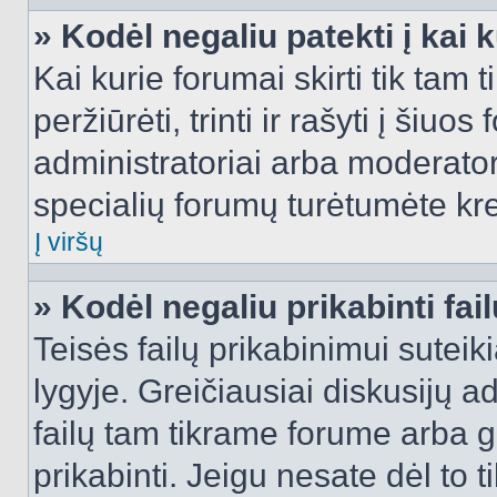
» Kodėl negaliu patekti į kai
Kai kurie forumai skirti tik tam 
peržiūrėti, trinti ir rašyti į ši
administratoriai arba moderatori
specialių forumų turėtumėte krei
Į viršų
» Kodėl negaliu prikabinti fai
Teisės failų prikabinimui sutei
lygyje. Greičiausiai diskusijų ad
failų tam tikrame forume arba ga
prikabinti. Jeigu nesate dėl to t