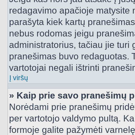
redagavimo apačioje matysite n
parašyta kiek kartų pranešimas
nebus rodomas jeigu pranešim
administratorius, tačiau jie turi
pranešimas buvo redaguotas. Tai
vartotojai negali ištrinti praneši
Į viršų
» Kaip prie savo pranešimų p
Norėdami prie pranešimų pridėti 
per vartotojo valdymo pultą. Ka
formoje galite pažymėti varnel