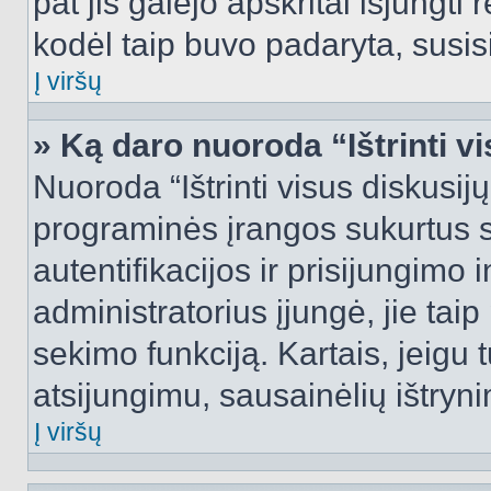
pat jis galėjo apskritai išjungti 
kodėl taip buvo padaryta, susisi
Į viršų
» Ką daro nuoroda “Ištrinti v
Nuoroda “Ištrinti visus diskusij
programinės įrangos sukurtus 
autentifikacijos ir prisijungimo 
administratorius įjungė, jie tai
sekimo funkciją. Kartais, jeigu 
atsijungimu, sausainėlių ištryni
Į viršų