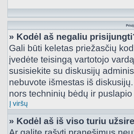
Prisi
» Kodėl aš negaliu prisijungti
Gali būti keletas priežasčių kodė
įvedėte teisingą vartotojo vardą i
susisiekite su diskusijų administ
nebuvote išmestas iš diskusijų. T
nors techninių bėdų ir puslapio s
Į viršų
» Kodėl aš iš viso turiu užsir
Ar galite rašyti pranešimus neu