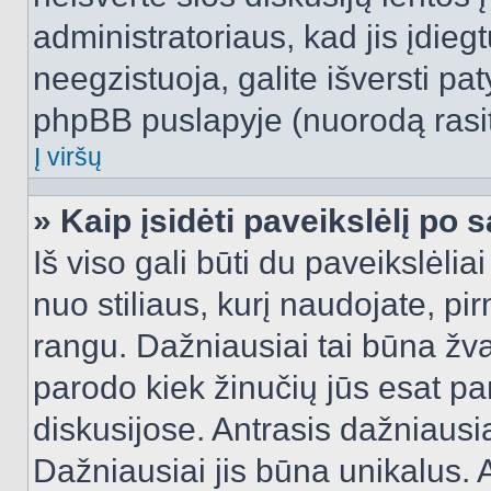
administratoriaus, kad jis įdie
neegzistuoja, galite išversti pa
phpBB puslapyje (nuorodą rasit
Į viršų
» Kaip įsidėti paveikslėlį po 
Iš viso gali būti du paveikslėlia
nuo stiliaus, kurį naudojate, pi
rangu. Dažniausiai tai būna žvai
parodo kiek žinučių jūs esat pa
diskusijose. Antrasis dažniausia
Dažniausiai jis būna unikalus. 