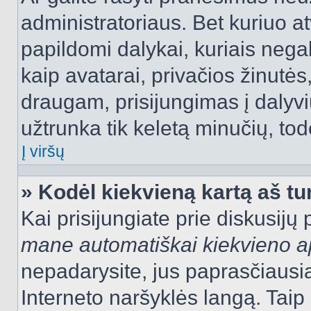
administratoriaus. Bet kuriuo a
papildomi dalykai, kuriais negal
kaip avatarai, privačios žinutės
draugam, prisijungimas į dalyvių
užtrunka tik keletą minučių, todė
Į viršų
» Kodėl kiekvieną kartą aš tur
Kai prisijungiate prie diskusijų
mane automatiškai kiekvieno 
nepadarysite, jus paprasčiausiai
Interneto naršyklės langą. Ta