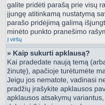
galite pridėti parašą prie visų 
įjungę atitinkamą nustatymą sa
parašo pridėjimą galimą išjung
minėto punkto pranešimo rašy
Į viršų
» Kaip sukurti apklausą?
Kai pradedate naują temą (arb
žinutę), apačioje turėtumėte ma
Jeigu jos nematote, vadinasi net
pradžių įrašykite apklausos pav
apklausos atsakymų variantus,