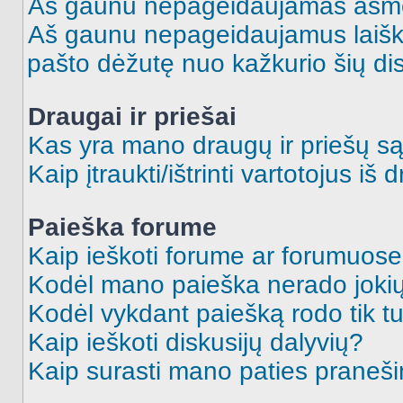
Aš gaunu nepageidaujamas asme
Aš gaunu nepageidaujamus laiškus
pašto dėžutę nuo kažkurio šių dis
Draugai ir priešai
Kas yra mano draugų ir priešų są
Kaip įtraukti/ištrinti vartotojus i
Paieška forume
Kaip ieškoti forume ar forumuos
Kodėl mano paieška nerado jokių
Kodėl vykdant paiešką rodo tik tu
Kaip ieškoti diskusijų dalyvių?
Kaip surasti mano paties praneš