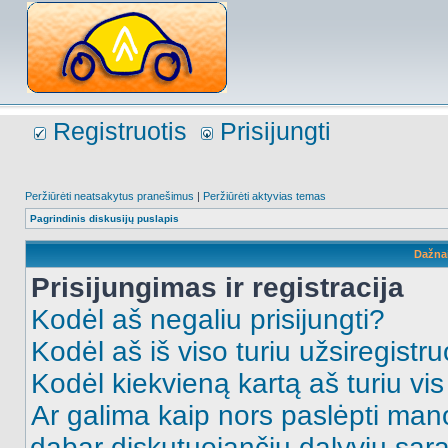
Registruotis
Prisijungti
Peržiūrėti neatsakytus pranešimus
|
Peržiūrėti aktyvias temas
Pagrindinis diskusijų puslapis
Dažna
Prisijungimas ir registracija
Kodėl aš negaliu prisijungti?
Kodėl aš iš viso turiu užsiregistru
Kodėl kiekvieną kartą aš turiu vis 
Ar galima kaip nors paslėpti man
dabar diskutuojančių dalyvių sąr