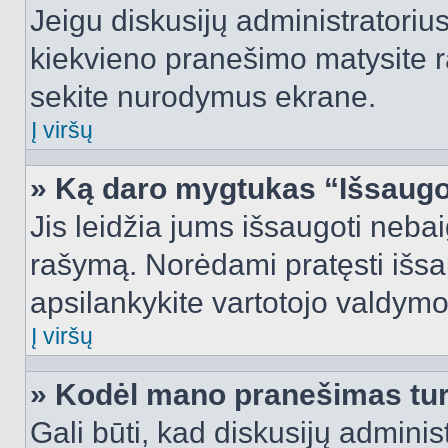
Jeigu diskusijų administratorius
kiekvieno pranešimo matysite r
sekite nurodymus ekrane.
Į viršų
» Ką daro mygtukas “Išsaugo
Jis leidžia jums išsaugoti nebai
rašymą. Norėdami pratęsti išs
apsilankykite vartotojo valdymo
Į viršų
» Kodėl mano pranešimas turi
Gali būti, kad diskusijų admini