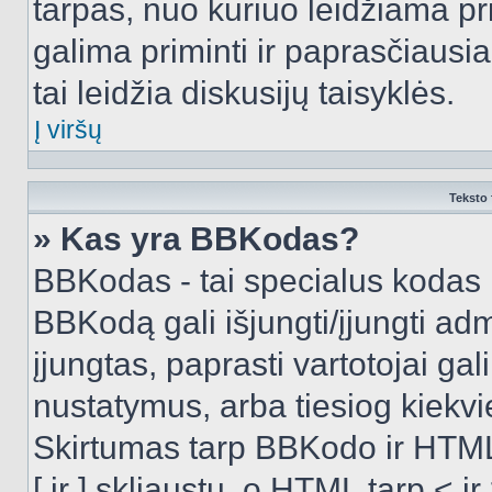
tarpas, nuo kuriuo leidžiama pr
galima priminti ir paprasčiausiai 
tai leidžia diskusijų taisyklės.
Į viršų
Teksto 
» Kas yra BBKodas?
BBKodas - tai specialus kodas 
BBKodą gali išjungti/įjungti ad
įjungtas, paprasti vartotojai gali 
nustatymus, arba tiesiog kiek
Skirtumas tarp BBKodo ir HTML
[ ir ] skliaustų, o HTML tarp <