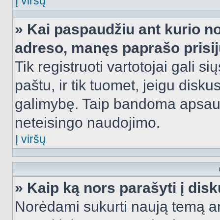
Į viršų
» Kai paspaudžiu ant kurio no
adreso, manęs paprašo prisij
Tik registruoti vartotojai gali s
paštu, ir tik tuomet, jeigu disku
galimybę. Taip bandoma apsaugo
neteisingo naudojimo.
Į viršų
» Kaip ką nors parašyti į dis
Norėdami sukurti naują temą a