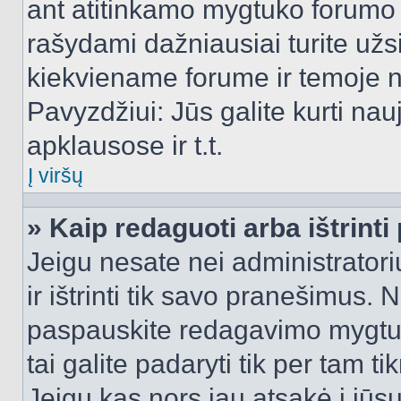
ant atitinkamo mygtuko forumo 
rašydami dažniausiai turite užsi
kiekviename forume ir temoje 
Pavyzdžiui: Jūs galite kurti nau
apklausose ir t.t.
Į viršų
» Kaip redaguoti arba ištrint
Jeigu nesate nei administratori
ir ištrinti tik savo pranešimus
paspauskite redagavimo mygtuk
tai galite padaryti tik per tam 
Jeigu kas nors jau atsakė į jūs