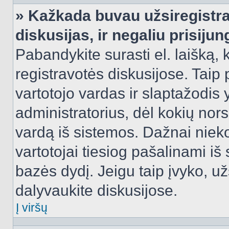
» Kažkada buvau užsiregistra
diskusijas, ir negaliu prisijun
Pabandykite surasti el. laišką, 
registravotės diskusijose. Taip p
vartotojo vardas ir slaptažodis y
administratorius, dėl kokių nors
vardą iš sistemos. Dažnai niek
vartotojai tiesiog pašalinami i
bazės dydį. Jeigu taip įvyko, užs
dalyvaukite diskusijose.
Į viršų