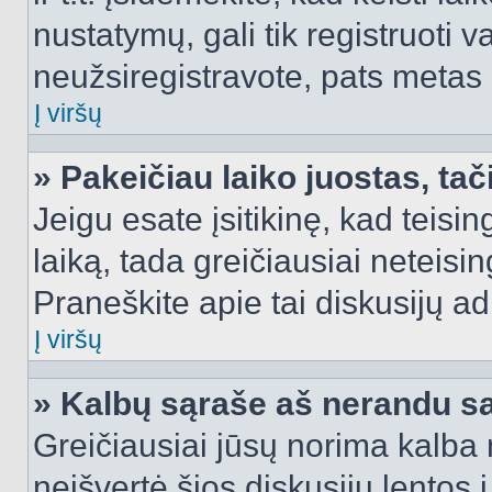
nustatymų, gali tik registruoti va
neužsiregistravote, pats metas b
Į viršų
» Pakeičiau laiko juostas, tač
Jeigu esate įsitikinę, kad teisin
laiką, tada greičiausiai neteisi
Praneškite apie tai diskusijų ad
Į viršų
» Kalbų sąraše aš nerandu s
Greičiausiai jūsų norima kalba 
neišvertė šios diskusijų lentos 