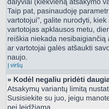
dalyviai (kiekvieną atsakymo var
Taip pat, pasinaudoję parametr
vartotojui”, galite nurodyti, kie
vartotojas apklausos metu, dien
reiškia niekada nesibaigiančią a
ar vartotojai galės atšaukti sav
naujo.
Į viršų
» Kodėl negaliu pridėti daug
Atsakymų variantų limitą nustat
Susisiekite su juo, jeigu manot
nei leidžiama.