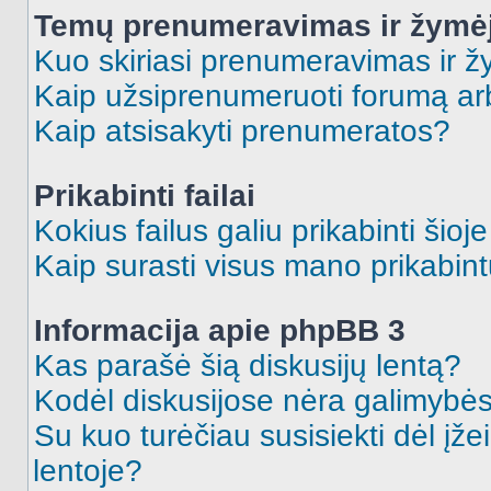
Temų prenumeravimas ir žymė
Kuo skiriasi prenumeravimas ir 
Kaip užsiprenumeruoti forumą a
Kaip atsisakyti prenumeratos?
Prikabinti failai
Kokius failus galiu prikabinti šioj
Kaip surasti visus mano prikabint
Informacija apie phpBB 3
Kas parašė šią diskusijų lentą?
Kodėl diskusijose nėra galimybė
Su kuo turėčiau susisiekti dėl įže
lentoje?