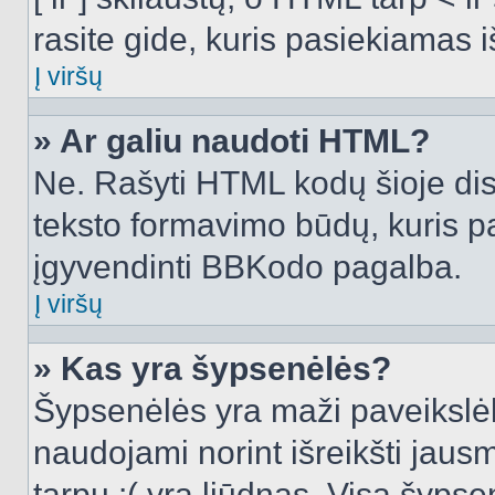
rasite gide, kuris pasiekiamas
Į viršų
» Ar galiu naudoti HTML?
Ne. Rašyti HTML kodų šioje dis
teksto formavimo būdų, kuris 
įgyvendinti BBKodo pagalba.
Į viršų
» Kas yra šypsenėlės?
Šypsenėlės yra maži paveikslėl
naudojami norint išreikšti jausm
tarpu :( yra liūdnas. Visą šyps