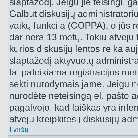
slaptažodį. Jeigu jie teisingi, ga
Galbūt diskusijų administrator
vaikų funkciją (COPPA), o jūs r
dar nėra 13 metų. Tokiu atveju 
kurios diskusijų lentos reikalauj
slaptažodį aktyvuotų administra
tai pateikiama registracijos metu.
sekti nurodymais jame. Jeigu ne
nurodėte neteisingą el. pašto 
pagalvojo, kad laiškas yra inte
atveju kreipkitės į diskusijų adm
Į viršų