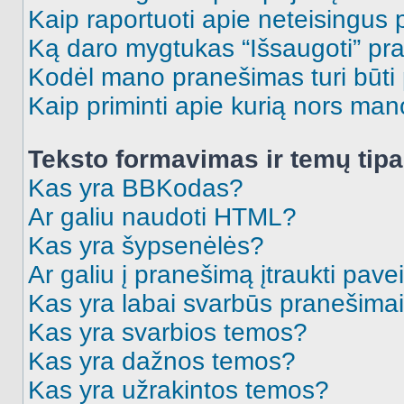
Kaip raportuoti apie neteisingus
Ką daro mygtukas “Išsaugoti” p
Kodėl mano pranešimas turi būti p
Kaip priminti apie kurią nors ma
Teksto formavimas ir temų tipa
Kas yra BBKodas?
Ar galiu naudoti HTML?
Kas yra šypsenėlės?
Ar galiu į pranešimą įtraukti pavei
Kas yra labai svarbūs pranešima
Kas yra svarbios temos?
Kas yra dažnos temos?
Kas yra užrakintos temos?