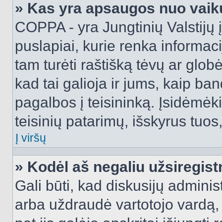
» Kas yra apsaugos nuo vaik
COPPA - yra Jungtinių Valstijų į
puslapiai, kurie renka informac
tam turėti raštišką tėvų ar globė
kad tai galioja ir jums, kaip ba
pagalbos į teisininką. Įsidėmėk
teisinių patarimų, išskyrus tuos,
Į viršų
» Kodėl aš negaliu užsiregist
Gali būti, kad diskusijų admini
arba uždraudė vartotojo vardą, 