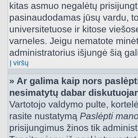
kitas asmuo negalėtų prisijungt
pasinaudodamas jūsų vardu, tod
universitetuose ir kitose viešo
varneles. Jeigu nematote minėt
administratorius išjungė šią ga
Į viršų
» Ar galima kaip nors paslėpt
nesimatytų dabar diskutuojan
Vartotojo valdymo pulte, kortelė
rasite nustatymą
Paslėpti man
prisijungimus žinos tik administr