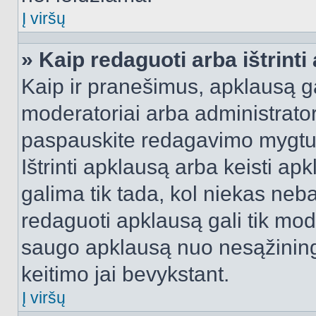
Į viršų
» Kaip redaguoti arba ištrint
Kaip ir pranešimus, apklausą gal
moderatoriai arba administrato
paspauskite redagavimo mygtu
Ištrinti apklausą arba keisti a
galima tik tada, kol niekas neba
redaguoti apklausą gali tik mode
saugo apklausą nuo nesąžinin
keitimo jai bevykstant.
Į viršų