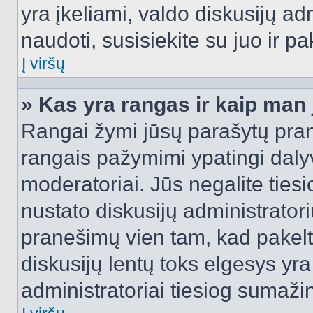
yra įkeliami, valdo diskusijų ad
naudoti, susisiekite su juo ir pa
Į viršų
» Kas yra rangas ir kaip man j
Rangai žymi jūsų parašytų prane
rangais pažymimi ypatingi dalyvi
moderatoriai. Jūs negalite tiesi
nustato diskusijų administrator
pranešimų vien tam, kad pake
diskusijų lentų toks elgesys yr
administratoriai tiesiog sumaži