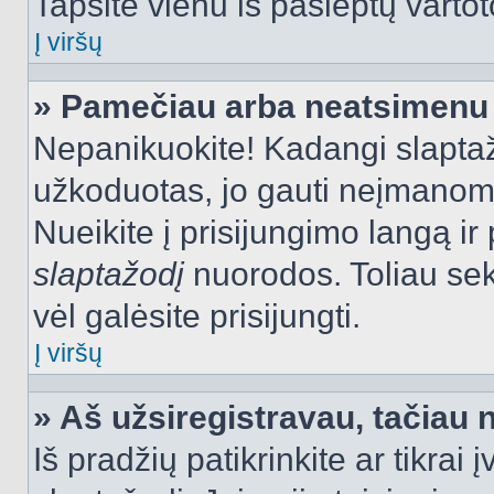
Tapsite vienu iš paslėptų vartot
Į viršų
» Pamečiau arba neatsimenu 
Nepanikuokite! Kadangi slapt
užkoduotas, jo gauti neįmanoma.
Nueikite į prisijungimo langą i
slaptažodį
nuorodos. Toliau sek
vėl galėsite prisijungti.
Į viršų
» Aš užsiregistravau, tačiau n
Iš pradžių patikrinkite ar tikrai 