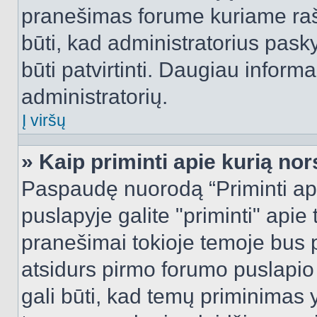
pranešimas forume kuriame rašote
būti, kad administratorius pasky
būti patvirtinti. Daugiau inform
administratorių.
Į viršų
» Kaip priminti apie kurią n
Paspaudę nuorodą “Priminti ap
puslapyje galite "priminti" apie
pranešimai tokioje temoje bus p
atsidurs pirmo forumo puslapio
gali būti, kad temų priminimas 