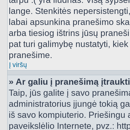
lange. Stenkitės nepersistengti
labai apsunkina pranešimo skai
arba tiesiog ištrins jūsų praneš
pat turi galimybę nustatyti, ki
pranešime.
Į viršų
» Ar galiu į pranešimą įtraukt
Taip, jūs galite į savo pranešimą
administratorius įjungė tokią gal
iš savo kompiuterio. Priešingu a
paveikslėlio Internete, pvz.: 