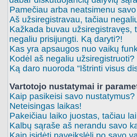
Pamečiau arba neatsimenu savo 
Aš užsiregistravau, tačiau negaliu 
Kažkada buvau užsiregistravęs, ta
negaliu prisijungti. Ką daryti?!
Kas yra apsaugos nuo vaikų fun
Kodėl aš negaliu užsiregistruoti?
Ką daro nuoroda “Ištrinti visus di
Vartotojo nustatymai ir parame
Kaip pasikeisi savo nustatymus?
Neteisingas laikas!
Pakeičiau laiko juostas, tačiau lai
Kalbų sąraše aš nerandu savo ka
Kaip įsidėti paveikslėlį po savo v