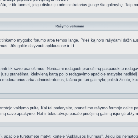
 paštu, ir tik tuomet, jeigu diskusijų administratorius įjungė šią galimybę. Tai
Rašymo veiksmai
itinkamo mygtuko forumo arba temos lange. Prieš ką nors rašydami dažniausiai
as, Jūs galite dalyvauti apklausose ir t.t.
 ištrinti tik savo pranešimus. Norėdami redaguoti pranešimą paspauskite redaga
į jūsų pranešimą, kiekvieną kartą po jo redagavimo apačioje matysite nedidel
deratorius arba administratorius, tačiau jie turi galimybę palikti žinutę, ko
 vartotojo valdymo pultą. Kai tai padarysite, pranešimo rašymo formoje galite 
tymą savo aprašyme. Net ir tokiu atveju parašo pridėjimą galimą išjungti atž
 apačioje turėtumėte matyti kortelę “Apklausos kūrimas”. Jeigu jos nematote, 