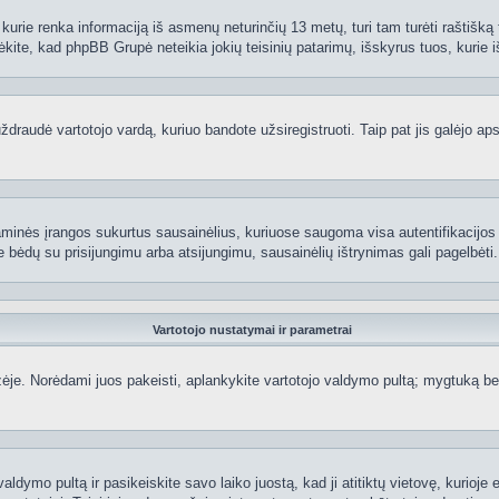
kurie renka informaciją iš asmenų neturinčių 13 metų, turi tam turėti raštišką t
ėkite, kad phpBB Grupė neteikia jokių teisinių patarimų, išskyrus tuos, kurie i
raudė vartotojo vardą, kuriuo bandote užsiregistruoti. Taip pat jis galėjo apskr
aminės įrangos sukurtus sausainėlius, kuriuose saugoma visa autentifikacijos ir
te bėdų su prisijungimu arba atsijungimu, sausainėlių ištrynimas gali pagelbėti.
Vartotojo nustatymai ir parametrai
je. Norėdami juos pakeisti, aplankykite vartotojo valdymo pultą; mygtuką beve
aldymo pultą ir pasikeiskite savo laiko juostą, kad ji atitiktų vietovę, kurioje