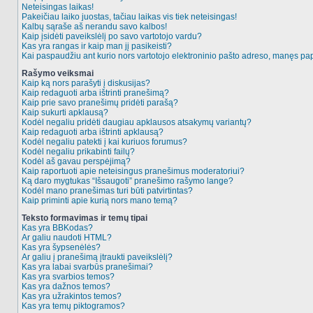
Neteisingas laikas!
Pakeičiau laiko juostas, tačiau laikas vis tiek neteisingas!
Kalbų sąraše aš nerandu savo kalbos!
Kaip įsidėti paveikslėlį po savo vartotojo vardu?
Kas yra rangas ir kaip man jį pasikeisti?
Kai paspaudžiu ant kurio nors vartotojo elektroninio pašto adreso, manęs pap
Rašymo veiksmai
Kaip ką nors parašyti į diskusijas?
Kaip redaguoti arba ištrinti pranešimą?
Kaip prie savo pranešimų pridėti parašą?
Kaip sukurti apklausą?
Kodėl negaliu pridėti daugiau apklausos atsakymų variantų?
Kaip redaguoti arba ištrinti apklausą?
Kodėl negaliu patekti į kai kuriuos forumus?
Kodėl negaliu prikabinti failų?
Kodėl aš gavau perspėjimą?
Kaip raportuoti apie neteisingus pranešimus moderatoriui?
Ką daro mygtukas “Išsaugoti” pranešimo rašymo lange?
Kodėl mano pranešimas turi būti patvirtintas?
Kaip priminti apie kurią nors mano temą?
Teksto formavimas ir temų tipai
Kas yra BBKodas?
Ar galiu naudoti HTML?
Kas yra šypsenėlės?
Ar galiu į pranešimą įtraukti paveikslėlį?
Kas yra labai svarbūs pranešimai?
Kas yra svarbios temos?
Kas yra dažnos temos?
Kas yra užrakintos temos?
Kas yra temų piktogramos?