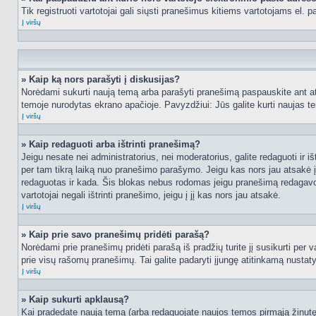
Tik registruoti vartotojai gali siųsti pranešimus kitiems vartotojams el.
Į viršų
» Kaip ką nors parašyti į diskusijas?
Norėdami sukurti naują temą arba parašyti pranešimą paspauskite ant at
temoje nurodytas ekrano apačioje. Pavyzdžiui: Jūs galite kurti naujas tem
Į viršų
» Kaip redaguoti arba ištrinti pranešimą?
Jeigu nesate nei administratorius, nei moderatorius, galite redaguoti ir
per tam tikrą laiką nuo pranešimo parašymo. Jeigu kas nors jau atsakė 
redaguotas ir kada. Šis blokas nebus rodomas jeigu pranešimą redagavo mo
vartotojai negali ištrinti pranešimo, jeigu į jį kas nors jau atsakė.
Į viršų
» Kaip prie savo pranešimų pridėti parašą?
Norėdami prie pranešimų pridėti parašą iš pradžių turite jį susikurti per
prie visų rašomų pranešimų. Tai galite padaryti įjungę atitinkamą nusta
Į viršų
» Kaip sukurti apklausą?
Kai pradedate naują temą (arba redaguojate naujos temos pirmąją žinutę),