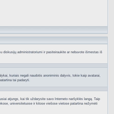
e su diskusijų administratoriumi ir pasiteiraukite ar nebuvote išmestas iš
ykai, kuriais negali naudotis anoniminis dalyvis, tokie kaip avatarai,
atartina tai padaryti.
usiai atjungs, kai tik uždarysite savo Interneto naršyklės langą. Taip
kose, universitetuose ir kitose viešose vietose patartina nežymėti