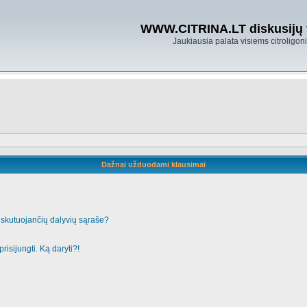
WWW.CITRINA.LT diskusijų
Jaukiausia palata visiems citroligo
Dažnai užduodami klausimai
iskutuojančių dalyvių sąraše?
risijungti. Ką daryti?!