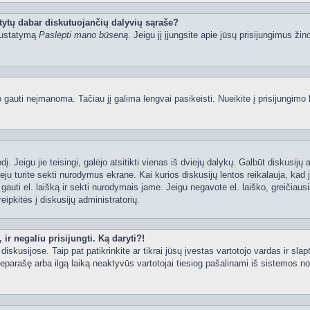
tytų dabar diskutuojančių dalyvių sąraše?
 nustatymą
Paslėpti mano būseną
. Jeigu jį įjungsite apie jūsų prisijungimus žin
uti neįmanoma. Tačiau jį galima lengvai pasikeisti. Nueikite į prisijungimo 
ažodį. Jeigu jie teisingi, galėjo atsitikti vienas iš dviejų dalykų. Galbūt disku
ju turite sekti nurodymus ekrane. Kai kurios diskusijų lentos reikalauja, kad j
e gauti el. laišką ir sekti nurodymais jame. Jeigu negavote el. laiško, greičia
eipkitės į diskusijų administratorių.
ir negaliu prisijungti. Ką daryti?!
iskusijose. Taip pat patikrinkite ar tikrai jūsų įvestas vartotojo vardas ir slap
neparašę arba ilgą laiką neaktyvūs vartotojai tiesiog pašalinami iš sistemos no