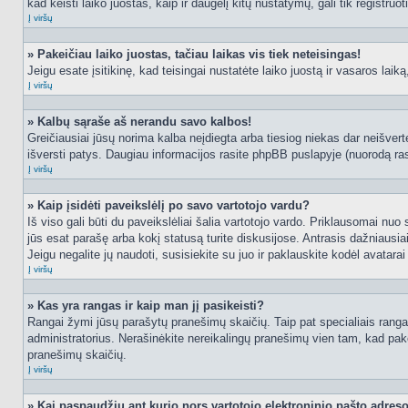
kad keisti laiko juostas, kaip ir daugelį kitų nustatymų, gali tik registruo
Į viršų
» Pakeičiau laiko juostas, tačiau laikas vis tiek neteisingas!
Jeigu esate įsitikinę, kad teisingai nustatėte laiko juostą ir vasaros laik
Į viršų
» Kalbų sąraše aš nerandu savo kalbos!
Greičiausiai jūsų norima kalba neįdiegta arba tiesiog niekas dar neišvertė
išversti patys. Daugiau informacijos rasite phpBB puslapyje (nuorodą ras
Į viršų
» Kaip įsidėti paveikslėlį po savo vartotojo vardu?
Iš viso gali būti du paveikslėliai šalia vartotojo vardo. Priklausomai nuo
jūs esat parašę arba kokį statusą turite diskusijose. Antrasis dažniausiai
Jeigu negalite jų naudoti, susisiekite su juo ir paklauskite kodėl avatarai
Į viršų
» Kas yra rangas ir kaip man jį pasikeisti?
Rangai žymi jūsų parašytų pranešimų skaičių. Taip pat specialiais rangais
administratorius. Nerašinėkite nereikalingų pranešimų vien tam, kad pak
pranešimų skaičių.
Į viršų
» Kai paspaudžiu ant kurio nors vartotojo elektroninio pašto adres