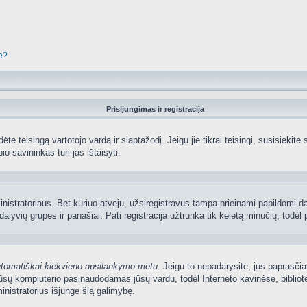
je?
Prisijungimas ir registracija
edėte teisingą vartotojo vardą ir slaptažodį. Jeigu jie tikrai teisingi, susisiekit
io savininkas turi jas ištaisyti.
nistratoriaus. Bet kuriuo atveju, užsiregistravus tampa prieinami papildomi dal
lyvių grupes ir panašiai. Pati registracija užtrunka tik keletą minučių, todėl p
utomatiškai kiekvieno apsilankymo metu
. Jeigu to nepadarysite, jus paprasčia
sų kompiuterio pasinaudodamas jūsų vardu, todėl Interneto kavinėse, bibliote
nistratorius išjungė šią galimybę.