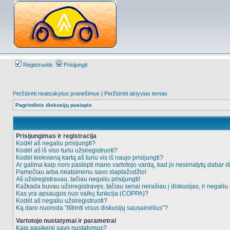
Registruotis
Prisijungti
Peržiūrėti neatsakytus pranešimus
|
Peržiūrėti aktyvias temas
Pagrindinis diskusijų puslapis
Prisijungimas ir registracija
Kodėl aš negaliu prisijungti?
Kodėl aš iš viso turiu užsiregistruoti?
Kodėl kiekvieną kartą aš turiu vis iš naujo prisijungti?
Ar galima kaip nors paslėpti mano vartotojo vardą, kad jo nesimatytų dabar d
Pamečiau arba neatsimenu savo slaptažodžio!
Aš užsiregistravau, tačiau negaliu prisijungti!
Kažkada buvau užsiregistravęs, tačiau senai nerašiau į diskusijas, ir negaliu p
Kas yra apsaugos nuo vaikų funkcija (COPPA)?
Kodėl aš negaliu užsiregistruoti?
Ką daro nuoroda “Ištrinti visus diskusijų sausainėlius”?
Vartotojo nustatymai ir parametrai
Kaip pasikeisi savo nustatymus?