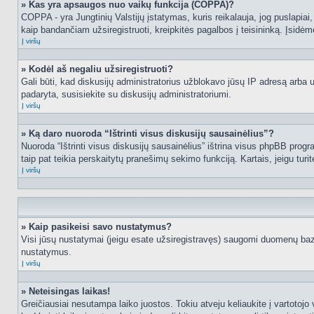
» Kas yra apsaugos nuo vaikų funkcija (COPPA)?
COPPA - yra Jungtinių Valstijų įstatymas, kuris reikalauja, jog puslapiai, 
kaip bandančiam užsiregistruoti, kreipkitės pagalbos į teisininką. Įsidėm
Į viršų
» Kodėl aš negaliu užsiregistruoti?
Gali būti, kad diskusijų administratorius užblokavo jūsų IP adresą arba užd
padaryta, susisiekite su diskusijų administratoriumi.
Į viršų
» Ką daro nuoroda “Ištrinti visus diskusijų sausainėlius”?
Nuoroda “Ištrinti visus diskusijų sausainėlius” ištrina visus phpBB progr
taip pat teikia perskaitytų pranešimų sekimo funkciją. Kartais, jeigu turi
Į viršų
» Kaip pasikeisi savo nustatymus?
Visi jūsų nustatymai (jeigu esate užsiregistravęs) saugomi duomenų bazė
nustatymus.
Į viršų
» Neteisingas laikas!
Greičiausiai nesutampa laiko juostos. Tokiu atveju keliaukite į vartotojo v