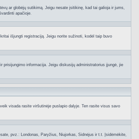
ėvų ar globėjų sutikimą. Jeigu nesate įsitikinę, kad tai galioja ir jums,
švardinti apačioje.
itai išjungti registraciją. Jeigu norite sužinoti, kodėl taip buvo
 prisijungimo informacija. Jeigu diskusijų administratorius įjungė, jie
ik visada rasite viršutinėje puslapio dalyje. Ten rasite visus savo
 esate, pvz.: Londonas, Paryžius, Niujorkas, Sidnėjus ir t.t. Įsidėmėkite,