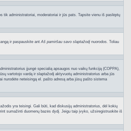
os tik administratoriai, moderatoriai ir jūs pats. Tapsite vienu iš paslėptų
langą ir paspauskite ant
Aš pamiršau savo slaptažodį
nuorodos. Toliau
sijų administratorius įjungė specialią apsaugos nuo vaikų funkciją (COPPA),
ūsų vartotojo vardą ir slaptažodį aktyvuotų administratorius arba jūs
usiai nurodėte neteisingą el. pašto adresą arba jūsų pašto sistema
tažodis yra teisingi. Gali būti, kad diskusijų administratorius, dėl kokių
rint sumažinti duomenų bazės dydį. Jeigu taip įvyko, užsiregistruokite iš