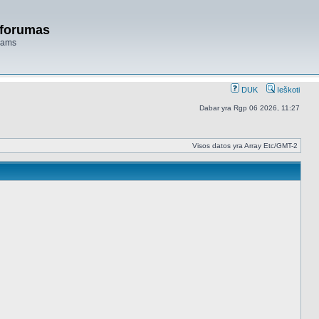
 forumas
niams
DUK
Ieškoti
Dabar yra Rgp 06 2026, 11:27
Visos datos yra Array Etc/GMT-2