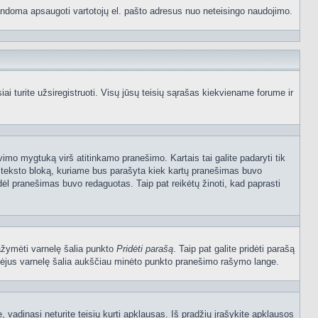
p bandoma apsaugoti vartotojų el. pašto adresus nuo neteisingo naudojimo.
 turite užsiregistruoti. Visų jūsų teisių sąrašas kiekviename forume ir
vimo mygtuką virš atitinkamo pranešimo. Kartais tai galite padaryti tik
į teksto bloką, kuriame bus parašyta kiek kartų pranešimas buvo
dėl pranešimas buvo redaguotas. Taip pat reikėtų žinoti, kad paprasti
pažymėti varnelę šalia punkto
Pridėti parašą
. Taip pat galite pridėti parašą
ymėjus varnelę šalia aukščiau minėto punkto pranešimo rašymo lange.
vadinasi neturite teisių kurti apklausas. Iš pradžių įrašykite apklausos