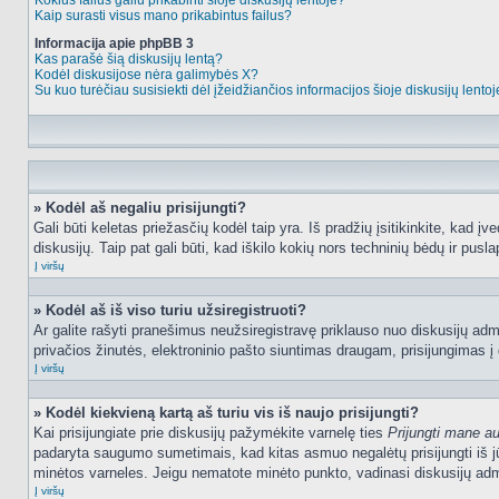
Kokius failus galiu prikabinti šioje diskusijų lentoje?
Kaip surasti visus mano prikabintus failus?
Informacija apie phpBB 3
Kas parašė šią diskusijų lentą?
Kodėl diskusijose nėra galimybės X?
Su kuo turėčiau susisiekti dėl įžeidžiančios informacijos šioje diskusijų lento
» Kodėl aš negaliu prisijungti?
Gali būti keletas priežasčių kodėl taip yra. Iš pradžių įsitikinkite, kad įv
diskusijų. Taip pat gali būti, kad iškilo kokių nors techninių bėdų ir puslap
Į viršų
» Kodėl aš iš viso turiu užsiregistruoti?
Ar galite rašyti pranešimus neužsiregistravę priklauso nuo diskusijų admi
privačios žinutės, elektroninio pašto siuntimas draugam, prisijungimas į da
Į viršų
» Kodėl kiekvieną kartą aš turiu vis iš naujo prisijungti?
Kai prisijungiate prie diskusijų pažymėkite varnelę ties
Prijungti mane a
padaryta saugumo sumetimais, kad kitas asmuo negalėtų prisijungti iš jū
minėtos varneles. Jeigu nematote minėto punkto, vadinasi diskusijų admi
Į viršų