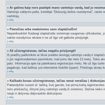
» Ar galima kaip nors paslėpti mano vartotojo vardą, kad jo nesima
Vartotojo valdymo pulte, kortelėje “Diskusijų lentos nustatymai”, rasite
vartotojų.
Į viršų
» Pamečiau arba neatsimenu savo slaptažodžio!
Nepanikuokite! Kadangi slaptažodis sistemoje saugomas užkoduotas, jo ga
sekite nurodymus ekrane ir ne už ilgo vėl galėsite prisijungti.
Į viršų
» Aš užsiregistravau, tačiau negaliu prisijungti!
Iš pradžių patikrinkite ar tikrai įvedėte teisingą vartotojo vardą ir slapt
o jūs registruodamiesi pasirinkote, kad jums dar nėra 13 metų. Tokiu atve
pats. Informacija apie tai pateikiama registracijos metu. Ne už ilgo turit
pagalvojo, kad laiškas yra internetinė šiukšlė (spam). Priešingu atveju kr
Į viršų
» Kažkada buvau užsiregistravęs, tačiau senai nerašiau į diskusijas, 
Pabandykite surasti el. laišką, kurį gavote, kai pirmą kartą registravotės d
nors priežasčių, ištrynė jūsų vartotojo vardą iš sistemos. Dažnai nieko 
naujo ir aktyviau dalyvaukite diskusijose.
Į viršų