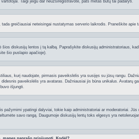
ti vartotojai. Taigi jeigu dar neužsiregistravote, pats metas būtų tai padaryti.
ą, tada greičiausiai neteisingai nustatymas serverio laikrodis. Praneškite apie ta
 šios diskusijų lentos į tą kalbą. Paprašykite diskusijų administratoriaus, kad
ite šio puslapio apačioje).
 stiliaus, kurį naudojate, pirmasis paveikslėlis yra susijęs su jūsų rangu. Dažni
 didesnis paveikslėlis yra avataras. Dažniausiai jis būna unikalus. Avatarų gali
 buvo išjungti.
 pažymimi ypatingi dalyviai, tokie kaip administratoriai ar moderatoriai. Jūs n
eltumėte savo rangą. Daugumoje diskusijų lentų toks elgesys yra netoleruojam
o, manęs paprašo prisijungti. Kodėl?