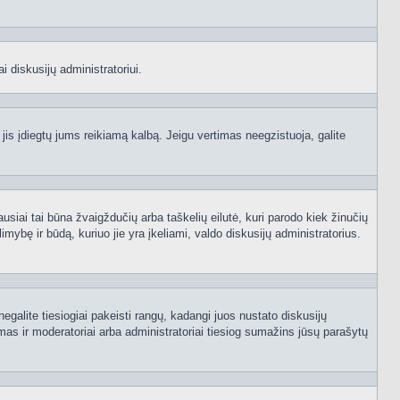
i diskusijų administratoriui.
 jis įdiegtų jums reikiamą kalbą. Jeigu vertimas neegzistuoja, galite
ausiai tai būna žvaigždučių arba taškelių eilutė, kuri parodo kiek žinučių
mybę ir būdą, kuriuo jie yra įkeliami, valdo diskusijų administratorius.
egalite tiesiogiai pakeisti rangų, kadangi juos nustato diskusijų
as ir moderatoriai arba administratoriai tiesiog sumažins jūsų parašytų