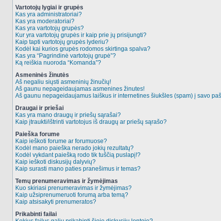
Vartotojų lygiai ir grupės
Kas yra administratoriai?
Kas yra moderatoriai?
Kas yra vartotojų grupės?
Kur yra vartotojų grupės ir kaip prie jų prisijungti?
Kaip tapti vartotojų grupės lyderiu?
Kodėl kai kurios grupės rodomos skirtinga spalva?
Kas yra “Pagrindinė vartotojų grupė”?
Ką reiškia nuoroda “Komanda”?
Asmeninės žinutės
Aš negaliu siųsti asmeninių žinučių!
Aš gaunu nepageidaujamas asmenines žinutes!
Aš gaunu nepageidaujamus laiškus ir internetines šiukšles (spam) į savo pašt
Draugai ir priešai
Kas yra mano draugų ir priešų sąrašai?
Kaip įtraukti/ištrinti vartotojus iš draugų ar priešų sąrašo?
Paieška forume
Kaip ieškoti forume ar forumuose?
Kodėl mano paieška nerado jokių rezultatų?
Kodėl vykdant paiešką rodo tik tuščią puslapį!?
Kaip ieškoti diskusijų dalyvių?
Kaip surasti mano paties pranešimus ir temas?
Temų prenumeravimas ir žymėjimas
Kuo skiriasi prenumeravimas ir žymėjimas?
Kaip užsiprenumeruoti forumą arba temą?
Kaip atsisakyti prenumeratos?
Prikabinti failai