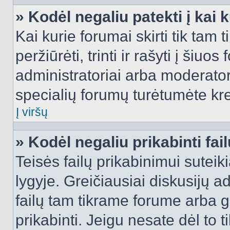
» Kodėl negaliu patekti į kai
Kai kurie forumai skirti tik tam 
peržiūrėti, trinti ir rašyti į ši
administratoriai arba moderatori
specialių forumų turėtumėte krei
Į viršų
» Kodėl negaliu prikabinti fai
Teisės failų prikabinimui sutei
lygyje. Greičiausiai diskusijų ad
failų tam tikrame forume arba ga
prikabinti. Jeigu nesate dėl to t