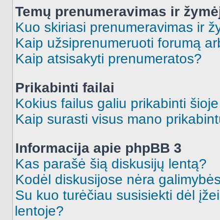
Temų prenumeravimas ir žymė
Kuo skiriasi prenumeravimas ir 
Kaip užsiprenumeruoti forumą a
Kaip atsisakyti prenumeratos?
Prikabinti failai
Kokius failus galiu prikabinti šioj
Kaip surasti visus mano prikabint
Informacija apie phpBB 3
Kas parašė šią diskusijų lentą?
Kodėl diskusijose nėra galimybė
Su kuo turėčiau susisiekti dėl įže
lentoje?