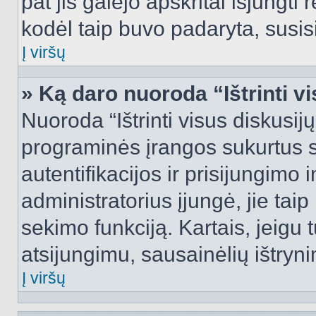
pat jis galėjo apskritai išjungti 
kodėl taip buvo padaryta, susisi
Į viršų
» Ką daro nuoroda “Ištrinti v
Nuoroda “Ištrinti visus diskusij
programinės įrangos sukurtus 
autentifikacijos ir prisijungimo 
administratorius įjungė, jie tai
sekimo funkciją. Kartais, jeigu 
atsijungimu, sausainėlių ištryni
Į viršų