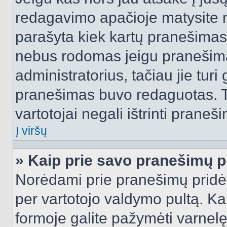
redagavimo apačioje matysite n
parašyta kiek kartų pranešimas
nebus rodomas jeigu pranešim
administratorius, tačiau jie turi
pranešimas buvo redaguotas. Tai
vartotojai negali ištrinti praneši
Į viršų
» Kaip prie savo pranešimų p
Norėdami prie pranešimų pridėti 
per vartotojo valdymo pultą. Ka
formoje galite pažymėti varnel