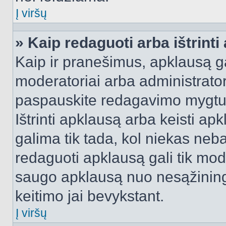
Į viršų
» Kaip redaguoti arba ištrint
Kaip ir pranešimus, apklausą gal
moderatoriai arba administrato
paspauskite redagavimo mygtu
Ištrinti apklausą arba keisti a
galima tik tada, kol niekas neba
redaguoti apklausą gali tik mode
saugo apklausą nuo nesąžinin
keitimo jai bevykstant.
Į viršų