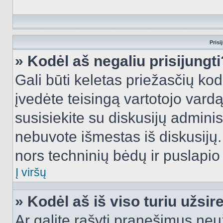
Prisi
» Kodėl aš negaliu prisijungti
Gali būti keletas priežasčių kodė
įvedėte teisingą vartotojo vardą i
susisiekite su diskusijų administ
nebuvote išmestas iš diskusijų. T
nors techninių bėdų ir puslapio s
Į viršų
» Kodėl aš iš viso turiu užsir
Ar galite rašyti pranešimus neu