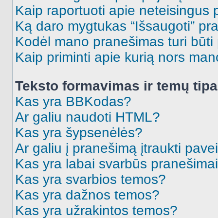
Kaip raportuoti apie neteisingus
Ką daro mygtukas “Išsaugoti” p
Kodėl mano pranešimas turi būti p
Kaip priminti apie kurią nors ma
Teksto formavimas ir temų tipa
Kas yra BBKodas?
Ar galiu naudoti HTML?
Kas yra šypsenėlės?
Ar galiu į pranešimą įtraukti pavei
Kas yra labai svarbūs pranešima
Kas yra svarbios temos?
Kas yra dažnos temos?
Kas yra užrakintos temos?