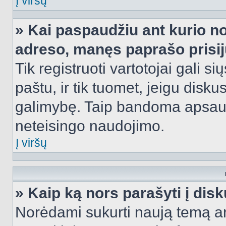
Į viršų
» Kai paspaudžiu ant kurio no
adreso, manęs paprašo prisij
Tik registruoti vartotojai gali s
paštu, ir tik tuomet, jeigu disku
galimybę. Taip bandoma apsaugo
neteisingo naudojimo.
Į viršų
» Kaip ką nors parašyti į dis
Norėdami sukurti naują temą a