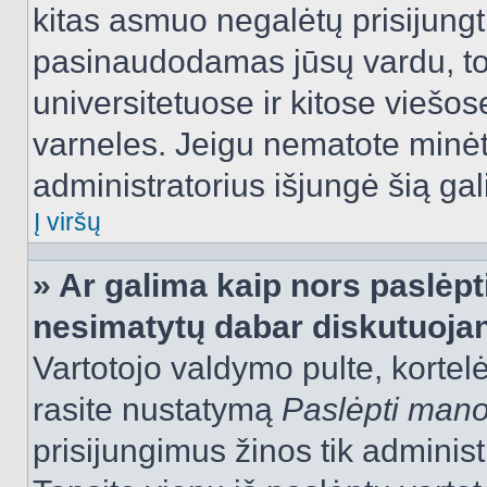
kitas asmuo negalėtų prisijungt
pasinaudodamas jūsų vardu, tod
universitetuose ir kitose viešo
varneles. Jeigu nematote minėt
administratorius išjungė šią ga
Į viršų
» Ar galima kaip nors paslėpt
nesimatytų dabar diskutuojan
Vartotojo valdymo pulte, kortelė
rasite nustatymą
Paslėpti man
prisijungimus žinos tik administr