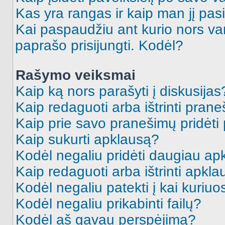
Kas yra rangas ir kaip man jį pasi
Kai paspaudžiu ant kurio nors va
paprašo prisijungti. Kodėl?
Rašymo veiksmai
Kaip ką nors parašyti į diskusijas
Kaip redaguoti arba ištrinti pran
Kaip prie savo pranešimų pridėti
Kaip sukurti apklausą?
Kodėl negaliu pridėti daugiau a
Kaip redaguoti arba ištrinti apkl
Kodėl negaliu patekti į kai kuriu
Kodėl negaliu prikabinti failų?
Kodėl aš gavau perspėjimą?