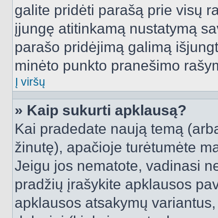
galite pridėti parašą prie visų 
įjungę atitinkamą nustatymą sa
parašo pridėjimą galimą išjung
minėto punkto pranešimo rašy
Į viršų
» Kaip sukurti apklausą?
Kai pradedate naują temą (arb
žinutę), apačioje turėtumėte ma
Jeigu jos nematote, vadinasi net
pradžių įrašykite apklausos pav
apklausos atsakymų variantus,