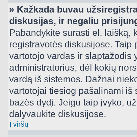
» Kažkada buvau užsiregistra
diskusijas, ir negaliu prisijun
Pabandykite surasti el. laišką, 
registravotės diskusijose. Taip p
vartotojo vardas ir slaptažodis y
administratorius, dėl kokių nors
vardą iš sistemos. Dažnai niek
vartotojai tiesiog pašalinami i
bazės dydį. Jeigu taip įvyko, užs
dalyvaukite diskusijose.
Į viršų