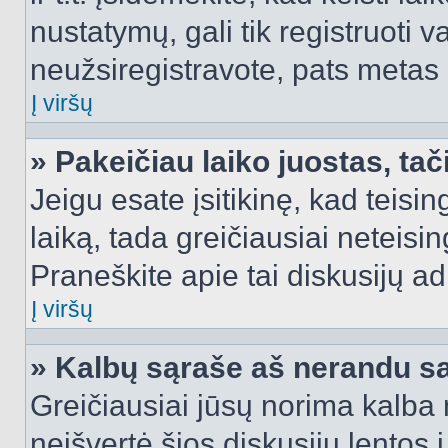
nustatymų, gali tik registruoti va
neužsiregistravote, pats metas b
Į viršų
» Pakeičiau laiko juostas, tač
Jeigu esate įsitikinę, kad teisin
laiką, tada greičiausiai neteisi
Praneškite apie tai diskusijų ad
Į viršų
» Kalbų sąraše aš nerandu s
Greičiausiai jūsų norima kalba 
neišvertė šios diskusijų lentos 