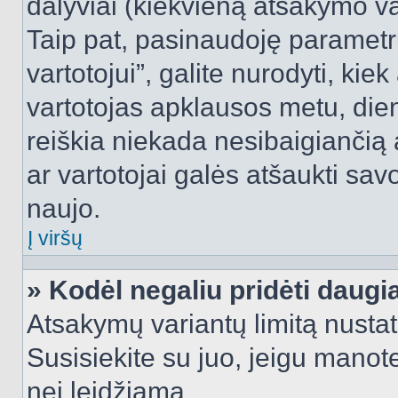
dalyviai (kiekvieną atsakymo var
Taip pat, pasinaudoję parametr
vartotojui”, galite nurodyti, kie
vartotojas apklausos metu, dien
reiškia niekada nesibaigiančią a
ar vartotojai galės atšaukti sav
naujo.
Į viršų
» Kodėl negaliu pridėti daug
Atsakymų variantų limitą nustat
Susisiekite su juo, jeigu manot
nei leidžiama.