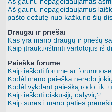
Aš gaunu nepageidaujamas asme
Aš gaunu nepageidaujamus laiškus
pašto dėžutę nuo kažkurio šių dis
Draugai ir priešai
Kas yra mano draugų ir priešų są
Kaip įtraukti/ištrinti vartotojus i
Paieška forume
Kaip ieškoti forume ar forumuos
Kodėl mano paieška nerado jokių
Kodėl vykdant paiešką rodo tik tu
Kaip ieškoti diskusijų dalyvių?
Kaip surasti mano paties praneš