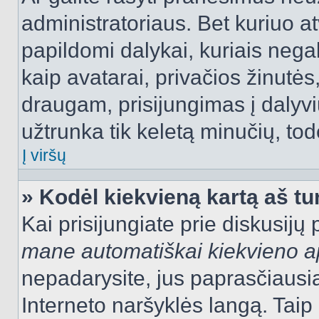
administratoriaus. Bet kuriuo a
papildomi dalykai, kuriais negal
kaip avatarai, privačios žinutės
draugam, prisijungimas į dalyvių
užtrunka tik keletą minučių, todė
Į viršų
» Kodėl kiekvieną kartą aš tur
Kai prisijungiate prie diskusijų
mane automatiškai kiekvieno 
nepadarysite, jus paprasčiausiai
Interneto naršyklės langą. Ta