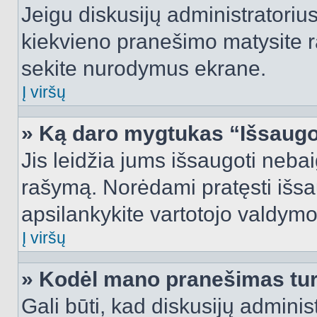
Jeigu diskusijų administratorius
kiekvieno pranešimo matysite r
sekite nurodymus ekrane.
Į viršų
» Ką daro mygtukas “Išsaugo
Jis leidžia jums išsaugoti nebai
rašymą. Norėdami pratęsti išs
apsilankykite vartotojo valdymo
Į viršų
» Kodėl mano pranešimas turi
Gali būti, kad diskusijų admini