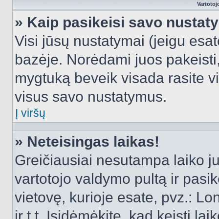
Vartotoj
» Kaip pasikeisi savo nusta
Visi jūsų nustatymai (jeigu es
bazėje. Norėdami juos pakeisti,
mygtuką beveik visada rasite vi
visus savo nustatymus.
Į viršų
» Neteisingas laikas!
Greičiausiai nesutampa laiko juo
vartotojo valdymo pultą ir pasike
vietovę, kurioje esate, pvz.: L
ir t.t. Įsidėmėkite, kad keisti lai