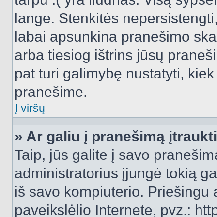
lange. Stenkitės nepersistengti
labai apsunkina pranešimo skai
arba tiesiog ištrins jūsų praneš
pat turi galimybę nustatyti, ki
pranešime.
Į viršų
» Ar galiu į pranešimą įtraukt
Taip, jūs galite į savo pranešimą
administratorius įjungė tokią gal
iš savo kompiuterio. Priešingu a
paveikslėlio Internete, pvz.: 