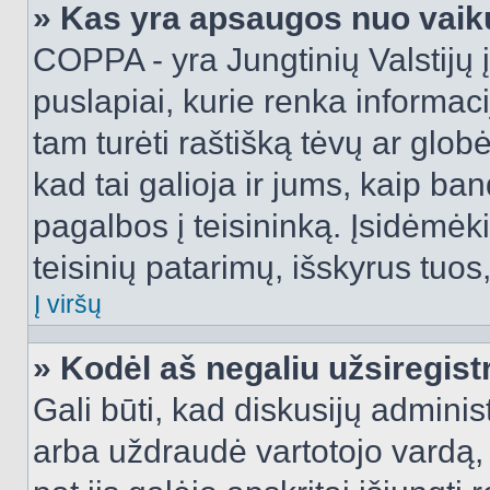
» Kas yra apsaugos nuo vaik
COPPA - yra Jungtinių Valstijų į
puslapiai, kurie renka informac
tam turėti raštišką tėvų ar globė
kad tai galioja ir jums, kaip ba
pagalbos į teisininką. Įsidėmėk
teisinių patarimų, išskyrus tuos,
Į viršų
» Kodėl aš negaliu užsiregist
Gali būti, kad diskusijų admini
arba uždraudė vartotojo vardą, 