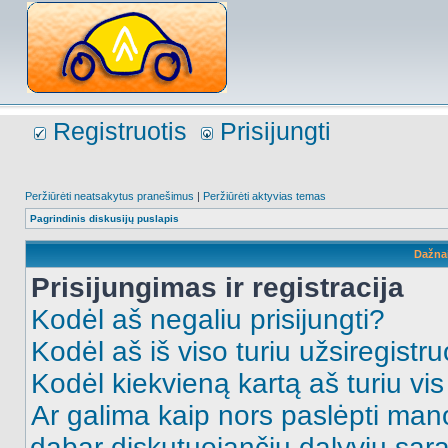
Registruotis
Prisijungti
Peržiūrėti neatsakytus pranešimus
|
Peržiūrėti aktyvias temas
Pagrindinis diskusijų puslapis
Dažna
Prisijungimas ir registracija
Kodėl aš negaliu prisijungti?
Kodėl aš iš viso turiu užsiregistru
Kodėl kiekvieną kartą aš turiu vis 
Ar galima kaip nors paslėpti man
dabar diskutuojančių dalyvių sąr