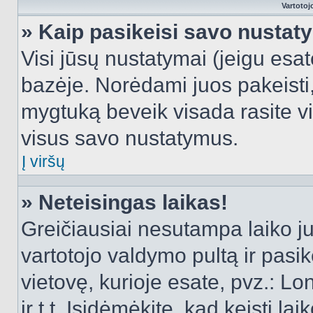
Vartotoj
» Kaip pasikeisi savo nusta
Visi jūsų nustatymai (jeigu es
bazėje. Norėdami juos pakeisti,
mygtuką beveik visada rasite vi
visus savo nustatymus.
Į viršų
» Neteisingas laikas!
Greičiausiai nesutampa laiko juo
vartotojo valdymo pultą ir pasike
vietovę, kurioje esate, pvz.: L
ir t.t. Įsidėmėkite, kad keisti lai