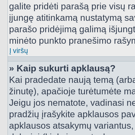
galite pridėti parašą prie visų 
įjungę atitinkamą nustatymą sa
parašo pridėjimą galimą išjung
minėto punkto pranešimo rašy
Į viršų
» Kaip sukurti apklausą?
Kai pradedate naują temą (arb
žinutę), apačioje turėtumėte ma
Jeigu jos nematote, vadinasi net
pradžių įrašykite apklausos pav
apklausos atsakymų variantus,