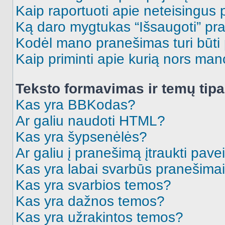
Kaip raportuoti apie neteisingus
Ką daro mygtukas “Išsaugoti” p
Kodėl mano pranešimas turi būti p
Kaip priminti apie kurią nors ma
Teksto formavimas ir temų tipa
Kas yra BBKodas?
Ar galiu naudoti HTML?
Kas yra šypsenėlės?
Ar galiu į pranešimą įtraukti pavei
Kas yra labai svarbūs pranešima
Kas yra svarbios temos?
Kas yra dažnos temos?
Kas yra užrakintos temos?