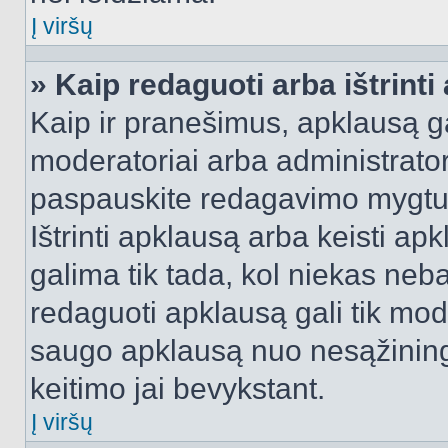
Į viršų
» Kaip redaguoti arba ištrint
Kaip ir pranešimus, apklausą gal
moderatoriai arba administrato
paspauskite redagavimo mygtu
Ištrinti apklausą arba keisti a
galima tik tada, kol niekas neba
redaguoti apklausą gali tik mode
saugo apklausą nuo nesąžinin
keitimo jai bevykstant.
Į viršų