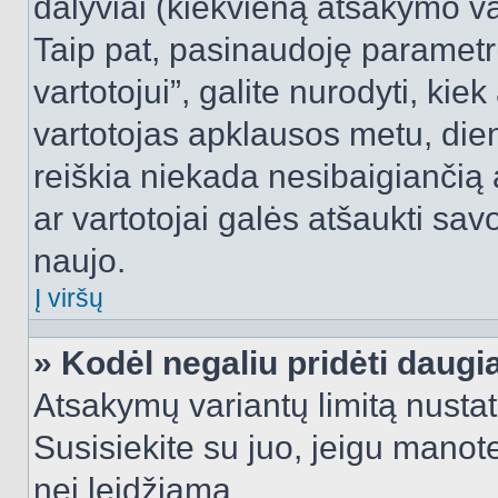
dalyviai (kiekvieną atsakymo var
Taip pat, pasinaudoję parametr
vartotojui”, galite nurodyti, kie
vartotojas apklausos metu, dien
reiškia niekada nesibaigiančią a
ar vartotojai galės atšaukti sav
naujo.
Į viršų
» Kodėl negaliu pridėti daug
Atsakymų variantų limitą nustat
Susisiekite su juo, jeigu manot
nei leidžiama.