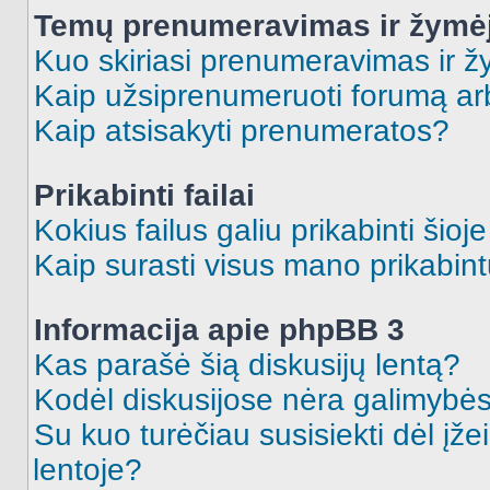
Temų prenumeravimas ir žymė
Kuo skiriasi prenumeravimas ir 
Kaip užsiprenumeruoti forumą a
Kaip atsisakyti prenumeratos?
Prikabinti failai
Kokius failus galiu prikabinti šioj
Kaip surasti visus mano prikabint
Informacija apie phpBB 3
Kas parašė šią diskusijų lentą?
Kodėl diskusijose nėra galimybė
Su kuo turėčiau susisiekti dėl įže
lentoje?