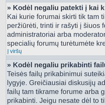
» Kodėl negaliu patekti į kai
Kai kurie forumai skirti tik tam 
peržiūrėti, trinti ir rašyti į ši
administratoriai arba moderatori
specialių forumų turėtumėte krei
Į viršų
» Kodėl negaliu prikabinti fai
Teisės failų prikabinimui sutei
lygyje. Greičiausiai diskusijų ad
failų tam tikrame forume arba ga
prikabinti. Jeigu nesate dėl to t