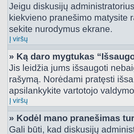
Jeigu diskusijų administratorius
kiekvieno pranešimo matysite r
sekite nurodymus ekrane.
Į viršų
» Ką daro mygtukas “Išsaugo
Jis leidžia jums išsaugoti nebai
rašymą. Norėdami pratęsti išs
apsilankykite vartotojo valdymo
Į viršų
» Kodėl mano pranešimas turi
Gali būti, kad diskusijų admini