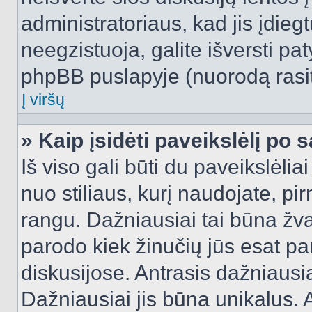
administratoriaus, kad jis įdie
neegzistuoja, galite išversti pa
phpBB puslapyje (nuorodą rasit
Į viršų
» Kaip įsidėti paveikslėlį po 
Iš viso gali būti du paveikslėlia
nuo stiliaus, kurį naudojate, pi
rangu. Dažniausiai tai būna žvai
parodo kiek žinučių jūs esat pa
diskusijose. Antrasis dažniausia
Dažniausiai jis būna unikalus. 