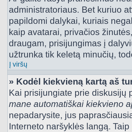
administratoriaus. Bet kuriuo a
papildomi dalykai, kuriais negal
kaip avatarai, privačios žinutės
draugam, prisijungimas į dalyvių
užtrunka tik keletą minučių, todė
Į viršų
» Kodėl kiekvieną kartą aš tur
Kai prisijungiate prie diskusijų
mane automatiškai kiekvieno 
nepadarysite, jus paprasčiausiai
Interneto naršyklės langą. Ta