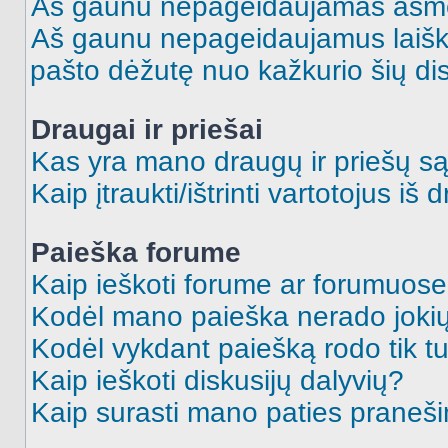
Aš gaunu nepageidaujamas asme
Aš gaunu nepageidaujamus laiškus
pašto dėžutę nuo kažkurio šių dis
Draugai ir priešai
Kas yra mano draugų ir priešų są
Kaip įtraukti/ištrinti vartotojus i
Paieška forume
Kaip ieškoti forume ar forumuos
Kodėl mano paieška nerado jokių
Kodėl vykdant paiešką rodo tik tu
Kaip ieškoti diskusijų dalyvių?
Kaip surasti mano paties praneš