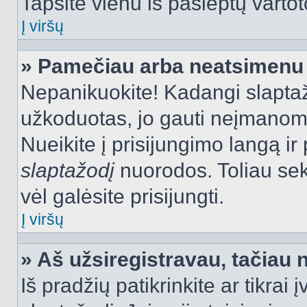
Tapsite vienu iš paslėptų vartot
Į viršų
» Pamečiau arba neatsimenu 
Nepanikuokite! Kadangi slapt
užkoduotas, jo gauti neįmanoma.
Nueikite į prisijungimo langą i
slaptažodį
nuorodos. Toliau sek
vėl galėsite prisijungti.
Į viršų
» Aš užsiregistravau, tačiau n
Iš pradžių patikrinkite ar tikrai 