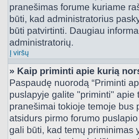
pranešimas forume kuriame rašote
būti, kad administratorius pasky
būti patvirtinti. Daugiau inform
administratorių.
Į viršų
» Kaip priminti apie kurią n
Paspaudę nuorodą “Priminti ap
puslapyje galite "priminti" apie
pranešimai tokioje temoje bus p
atsidurs pirmo forumo puslapio
gali būti, kad temų priminimas 