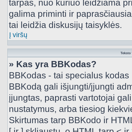
tarpas, nuo kuriuo leidžiama pr
galima priminti ir paprasčiausiai 
tai leidžia diskusijų taisyklės.
Į viršų
Teksto 
» Kas yra BBKodas?
BBKodas - tai specialus kodas 
BBKodą gali išjungti/įjungti ad
įjungtas, paprasti vartotojai gali 
nustatymus, arba tiesiog kiek
Skirtumas tarp BBKodo ir HTML
[ ir ] skliaustų, o HTML tarp <