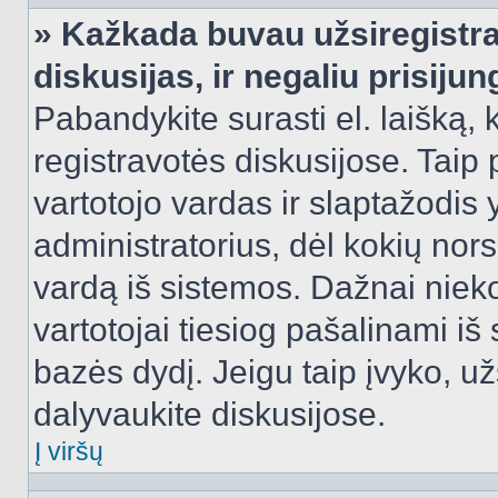
» Kažkada buvau užsiregistra
diskusijas, ir negaliu prisijun
Pabandykite surasti el. laišką, 
registravotės diskusijose. Taip p
vartotojo vardas ir slaptažodis y
administratorius, dėl kokių nors
vardą iš sistemos. Dažnai niek
vartotojai tiesiog pašalinami i
bazės dydį. Jeigu taip įvyko, užs
dalyvaukite diskusijose.
Į viršų