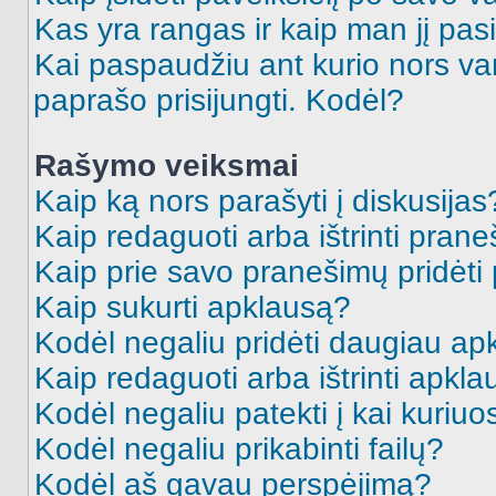
Kas yra rangas ir kaip man jį pasi
Kai paspaudžiu ant kurio nors va
paprašo prisijungti. Kodėl?
Rašymo veiksmai
Kaip ką nors parašyti į diskusijas
Kaip redaguoti arba ištrinti pran
Kaip prie savo pranešimų pridėti
Kaip sukurti apklausą?
Kodėl negaliu pridėti daugiau a
Kaip redaguoti arba ištrinti apkl
Kodėl negaliu patekti į kai kuriu
Kodėl negaliu prikabinti failų?
Kodėl aš gavau perspėjimą?