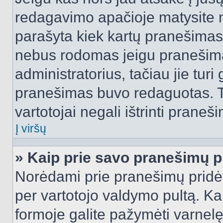
redagavimo apačioje matysite n
parašyta kiek kartų pranešimas
nebus rodomas jeigu pranešim
administratorius, tačiau jie turi
pranešimas buvo redaguotas. Tai
vartotojai negali ištrinti praneši
Į viršų
» Kaip prie savo pranešimų p
Norėdami prie pranešimų pridėti 
per vartotojo valdymo pultą. Ka
formoje galite pažymėti varnel