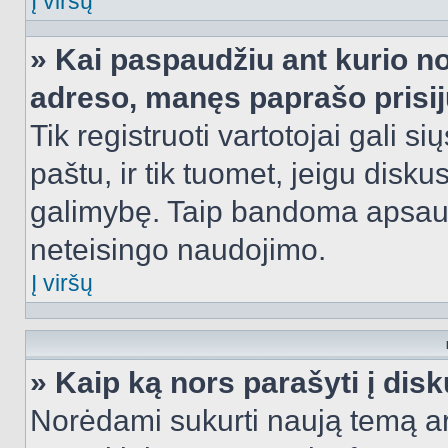
Į viršų
» Kai paspaudžiu ant kurio no
adreso, manęs paprašo prisij
Tik registruoti vartotojai gali s
paštu, ir tik tuomet, jeigu disku
galimybę. Taip bandoma apsaugo
neteisingo naudojimo.
Į viršų
» Kaip ką nors parašyti į dis
Norėdami sukurti naują temą a