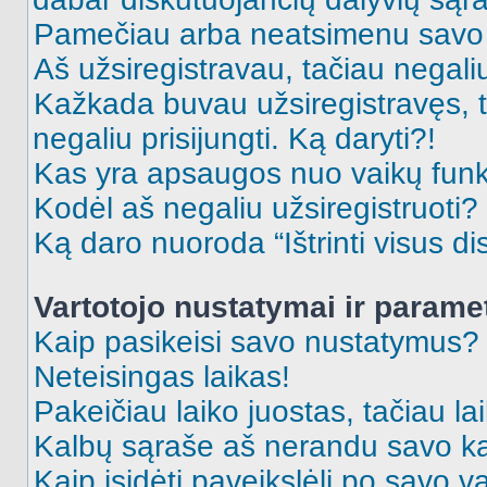
Pamečiau arba neatsimenu savo 
Aš užsiregistravau, tačiau negaliu 
Kažkada buvau užsiregistravęs, ta
negaliu prisijungti. Ką daryti?!
Kas yra apsaugos nuo vaikų fun
Kodėl aš negaliu užsiregistruoti?
Ką daro nuoroda “Ištrinti visus di
Vartotojo nustatymai ir parame
Kaip pasikeisi savo nustatymus?
Neteisingas laikas!
Pakeičiau laiko juostas, tačiau lai
Kalbų sąraše aš nerandu savo ka
Kaip įsidėti paveikslėlį po savo v