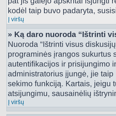
pat jis galėjo apskritai išjungti 
kodėl taip buvo padaryta, susisi
Į viršų
» Ką daro nuoroda “Ištrinti v
Nuoroda “Ištrinti visus diskusij
programinės įrangos sukurtus 
autentifikacijos ir prisijungimo 
administratorius įjungė, jie tai
sekimo funkciją. Kartais, jeigu 
atsijungimu, sausainėlių ištryni
Į viršų