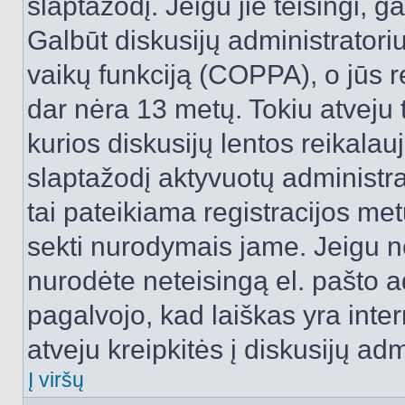
slaptažodį. Jeigu jie teisingi, ga
Galbūt diskusijų administrator
vaikų funkciją (COPPA), o jūs r
dar nėra 13 metų. Tokiu atveju 
kurios diskusijų lentos reikalauj
slaptažodį aktyvuotų administra
tai pateikiama registracijos metu.
sekti nurodymais jame. Jeigu ne
nurodėte neteisingą el. pašto 
pagalvojo, kad laiškas yra inte
atveju kreipkitės į diskusijų adm
Į viršų