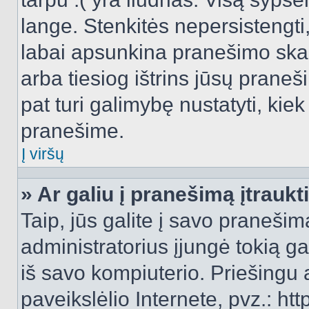
lange. Stenkitės nepersistengti
labai apsunkina pranešimo skai
arba tiesiog ištrins jūsų praneš
pat turi galimybę nustatyti, ki
pranešime.
Į viršų
» Ar galiu į pranešimą įtraukt
Taip, jūs galite į savo pranešimą
administratorius įjungė tokią gal
iš savo kompiuterio. Priešingu a
paveikslėlio Internete, pvz.: 