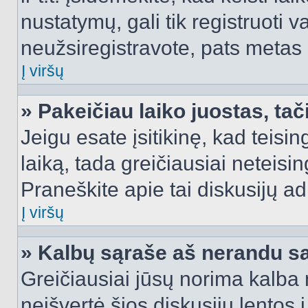
nustatymų, gali tik registruoti va
neužsiregistravote, pats metas b
Į viršų
» Pakeičiau laiko juostas, tač
Jeigu esate įsitikinę, kad teisin
laiką, tada greičiausiai neteisi
Praneškite apie tai diskusijų ad
Į viršų
» Kalbų sąraše aš nerandu s
Greičiausiai jūsų norima kalba 
neišvertė šios diskusijų lentos 