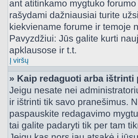
ant atitinkamo mygtuko forumo 
rašydami dažniausiai turite užsi
kiekviename forume ir temoje 
Pavyzdžiui: Jūs galite kurti nau
apklausose ir t.t.
Į viršų
» Kaip redaguoti arba ištrint
Jeigu nesate nei administratori
ir ištrinti tik savo pranešimus
paspauskite redagavimo mygtuk
tai galite padaryti tik per tam 
Jeigu kas nors jau atsakė į jūs