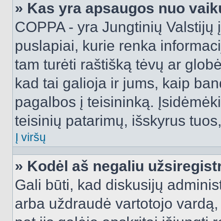
» Kas yra apsaugos nuo vaik
COPPA - yra Jungtinių Valstijų į
puslapiai, kurie renka informac
tam turėti raštišką tėvų ar globė
kad tai galioja ir jums, kaip ba
pagalbos į teisininką. Įsidėmėk
teisinių patarimų, išskyrus tuos,
Į viršų
» Kodėl aš negaliu užsiregist
Gali būti, kad diskusijų admini
arba uždraudė vartotojo vardą, 