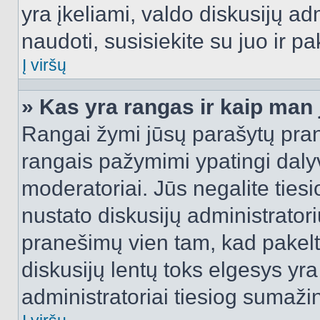
yra įkeliami, valdo diskusijų ad
naudoti, susisiekite su juo ir pa
Į viršų
» Kas yra rangas ir kaip man j
Rangai žymi jūsų parašytų prane
rangais pažymimi ypatingi dalyvi
moderatoriai. Jūs negalite tiesi
nustato diskusijų administrator
pranešimų vien tam, kad pake
diskusijų lentų toks elgesys yr
administratoriai tiesiog sumaži