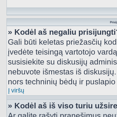
Prisi
» Kodėl aš negaliu prisijungti
Gali būti keletas priežasčių kodė
įvedėte teisingą vartotojo vardą i
susisiekite su diskusijų administ
nebuvote išmestas iš diskusijų. T
nors techninių bėdų ir puslapio s
Į viršų
» Kodėl aš iš viso turiu užsir
Ar galite rašyti pranešimus neu