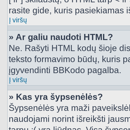
rasite gide, kuris pasiekiamas
Į viršų
» Ar galiu naudoti HTML?
Ne. Rašyti HTML kodų šioje dis
teksto formavimo būdų, kuris 
įgyvendinti BBKodo pagalba.
Į viršų
» Kas yra šypsenėlės?
Šypsenėlės yra maži paveikslėl
naudojami norint išreikšti jausm
tarpu :( yra liūdnas. Visą šyps