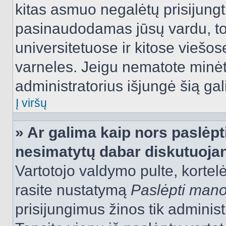
kitas asmuo negalėtų prisijungt
pasinaudodamas jūsų vardu, tod
universitetuose ir kitose viešo
varneles. Jeigu nematote minėt
administratorius išjungė šią ga
Į viršų
» Ar galima kaip nors paslėpt
nesimatytų dabar diskutuojan
Vartotojo valdymo pulte, kortelė
rasite nustatymą
Paslėpti man
prisijungimus žinos tik administr