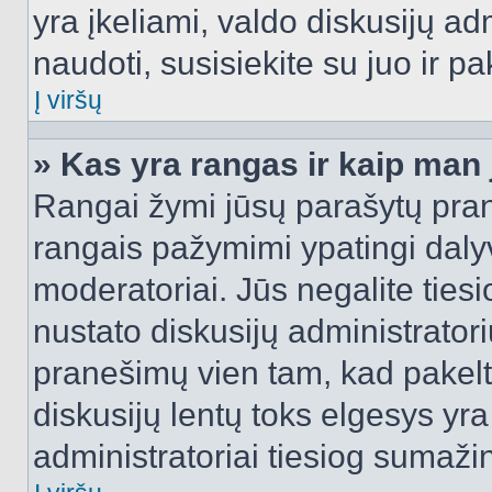
yra įkeliami, valdo diskusijų ad
naudoti, susisiekite su juo ir pa
Į viršų
» Kas yra rangas ir kaip man j
Rangai žymi jūsų parašytų prane
rangais pažymimi ypatingi dalyvi
moderatoriai. Jūs negalite tiesi
nustato diskusijų administrator
pranešimų vien tam, kad pake
diskusijų lentų toks elgesys yr
administratoriai tiesiog sumaži