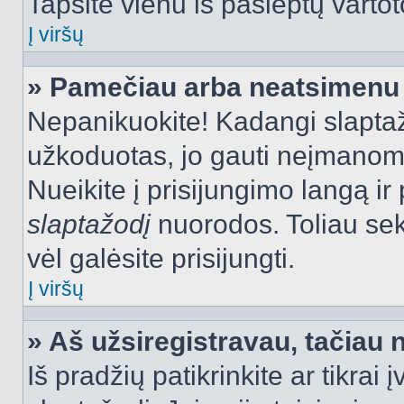
Tapsite vienu iš paslėptų vartot
Į viršų
» Pamečiau arba neatsimenu 
Nepanikuokite! Kadangi slapt
užkoduotas, jo gauti neįmanoma.
Nueikite į prisijungimo langą i
slaptažodį
nuorodos. Toliau sek
vėl galėsite prisijungti.
Į viršų
» Aš užsiregistravau, tačiau n
Iš pradžių patikrinkite ar tikrai 