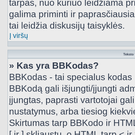
tarpas, nuo kuriuo leidžiama pr
galima priminti ir paprasčiausiai 
tai leidžia diskusijų taisyklės.
Į viršų
Teksto 
» Kas yra BBKodas?
BBKodas - tai specialus kodas 
BBKodą gali išjungti/įjungti ad
įjungtas, paprasti vartotojai gali 
nustatymus, arba tiesiog kiek
Skirtumas tarp BBKodo ir HTML
[ ir ] skliaustų, o HTML tarp <