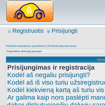
Registruotis
Prisijungti
Peržiūrėti neatsakytus pranešimus
|
Peržiūrėti aktyvias temas
Pagrindinis diskusijų puslapis
Dažna
Prisijungimas ir registracija
Kodėl aš negaliu prisijungti?
Kodėl aš iš viso turiu užsiregistru
Kodėl kiekvieną kartą aš turiu vis 
Ar galima kaip nors paslėpti man
dabar diskutuojančių dalyvių sąr