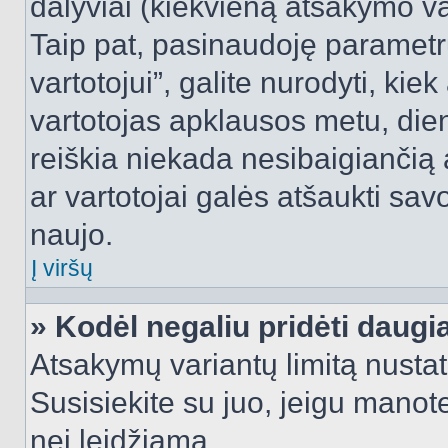
dalyviai (kiekvieną atsakymo var
Taip pat, pasinaudoję parametr
vartotojui”, galite nurodyti, kie
vartotojas apklausos metu, dien
reiškia niekada nesibaigiančią a
ar vartotojai galės atšaukti sav
naujo.
Į viršų
» Kodėl negaliu pridėti daug
Atsakymų variantų limitą nustat
Susisiekite su juo, jeigu manot
nei leidžiama.