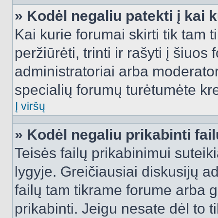
» Kodėl negaliu patekti į kai
Kai kurie forumai skirti tik tam 
peržiūrėti, trinti ir rašyti į ši
administratoriai arba moderatori
specialių forumų turėtumėte krei
Į viršų
» Kodėl negaliu prikabinti fai
Teisės failų prikabinimui sutei
lygyje. Greičiausiai diskusijų ad
failų tam tikrame forume arba ga
prikabinti. Jeigu nesate dėl to t