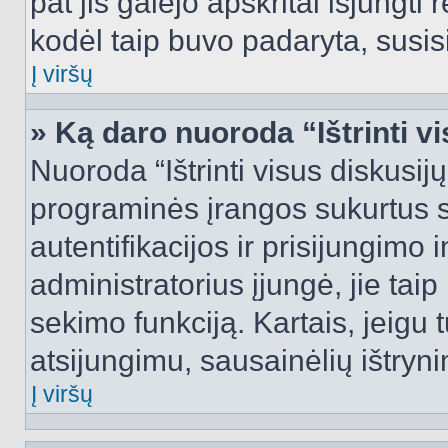
pat jis galėjo apskritai išjungti 
kodėl taip buvo padaryta, susisi
Į viršų
» Ką daro nuoroda “Ištrinti v
Nuoroda “Ištrinti visus diskusij
programinės įrangos sukurtus 
autentifikacijos ir prisijungimo 
administratorius įjungė, jie tai
sekimo funkciją. Kartais, jeigu 
atsijungimu, sausainėlių ištryni
Į viršų