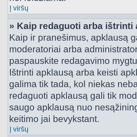
Į viršų
» Kaip redaguoti arba ištrint
Kaip ir pranešimus, apklausą gal
moderatoriai arba administrato
paspauskite redagavimo mygtu
Ištrinti apklausą arba keisti a
galima tik tada, kol niekas neba
redaguoti apklausą gali tik mode
saugo apklausą nuo nesąžinin
keitimo jai bevykstant.
Į viršų