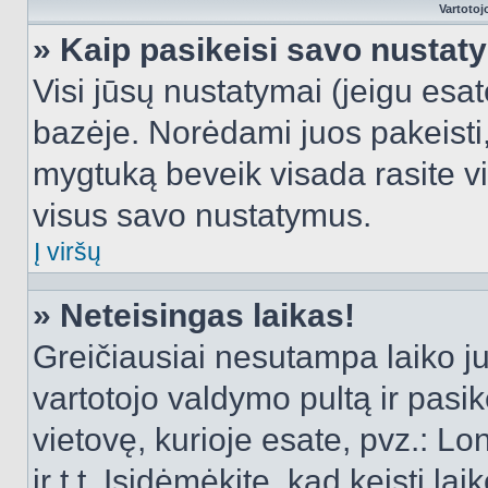
Vartotoj
» Kaip pasikeisi savo nusta
Visi jūsų nustatymai (jeigu es
bazėje. Norėdami juos pakeisti,
mygtuką beveik visada rasite vi
visus savo nustatymus.
Į viršų
» Neteisingas laikas!
Greičiausiai nesutampa laiko juo
vartotojo valdymo pultą ir pasike
vietovę, kurioje esate, pvz.: L
ir t.t. Įsidėmėkite, kad keisti lai