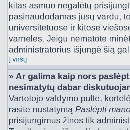
kitas asmuo negalėtų prisijungt
pasinaudodamas jūsų vardu, tod
universitetuose ir kitose viešo
varneles. Jeigu nematote minėt
administratorius išjungė šią ga
Į viršų
» Ar galima kaip nors paslėpt
nesimatytų dabar diskutuojan
Vartotojo valdymo pulte, kortelė
rasite nustatymą
Paslėpti man
prisijungimus žinos tik administr