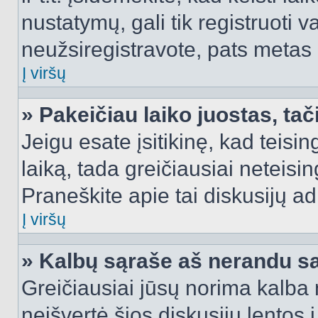
nustatymų, gali tik registruoti va
neužsiregistravote, pats metas b
Į viršų
» Pakeičiau laiko juostas, tač
Jeigu esate įsitikinę, kad teisin
laiką, tada greičiausiai neteisi
Praneškite apie tai diskusijų ad
Į viršų
» Kalbų sąraše aš nerandu s
Greičiausiai jūsų norima kalba 
neišvertė šios diskusijų lentos 