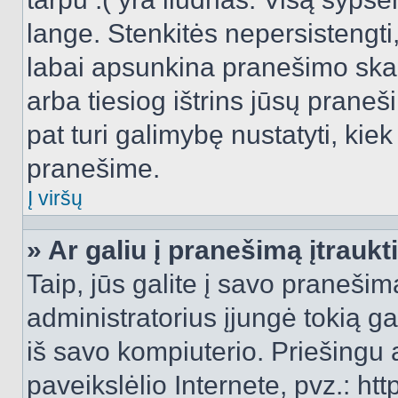
lange. Stenkitės nepersistengti
labai apsunkina pranešimo skai
arba tiesiog ištrins jūsų praneš
pat turi galimybę nustatyti, ki
pranešime.
Į viršų
» Ar galiu į pranešimą įtraukt
Taip, jūs galite į savo pranešimą
administratorius įjungė tokią gal
iš savo kompiuterio. Priešingu a
paveikslėlio Internete, pvz.: 