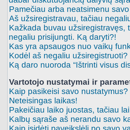
Pamečiau arba neatsimenu savo 
Aš užsiregistravau, tačiau negaliu 
Kažkada buvau užsiregistravęs, ta
negaliu prisijungti. Ką daryti?!
Kas yra apsaugos nuo vaikų fun
Kodėl aš negaliu užsiregistruoti?
Ką daro nuoroda “Ištrinti visus di
Vartotojo nustatymai ir parame
Kaip pasikeisi savo nustatymus?
Neteisingas laikas!
Pakeičiau laiko juostas, tačiau lai
Kalbų sąraše aš nerandu savo ka
Kaip įsidėti paveikslėlį po savo v