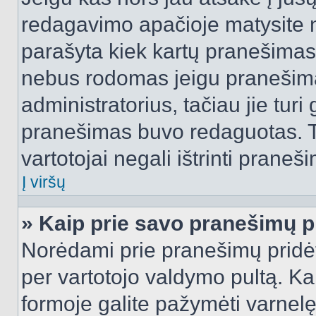
redagavimo apačioje matysite n
parašyta kiek kartų pranešimas
nebus rodomas jeigu pranešim
administratorius, tačiau jie turi
pranešimas buvo redaguotas. Tai
vartotojai negali ištrinti praneši
Į viršų
» Kaip prie savo pranešimų p
Norėdami prie pranešimų pridėti 
per vartotojo valdymo pultą. Ka
formoje galite pažymėti varnel