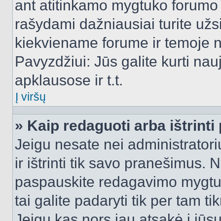
ant atitinkamo mygtuko forumo 
rašydami dažniausiai turite užsi
kiekviename forume ir temoje 
Pavyzdžiui: Jūs galite kurti nau
apklausose ir t.t.
Į viršų
» Kaip redaguoti arba ištrint
Jeigu nesate nei administratori
ir ištrinti tik savo pranešimus
paspauskite redagavimo mygtuk
tai galite padaryti tik per tam 
Jeigu kas nors jau atsakė į jūs