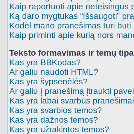
Kaip raportuoti apie neteisingus
Ką daro mygtukas “Išsaugoti” p
Kodėl mano pranešimas turi būti p
Kaip priminti apie kurią nors ma
Teksto formavimas ir temų tipa
Kas yra BBKodas?
Ar galiu naudoti HTML?
Kas yra šypsenėlės?
Ar galiu į pranešimą įtraukti pavei
Kas yra labai svarbūs pranešima
Kas yra svarbios temos?
Kas yra dažnos temos?
Kas yra užrakintos temos?