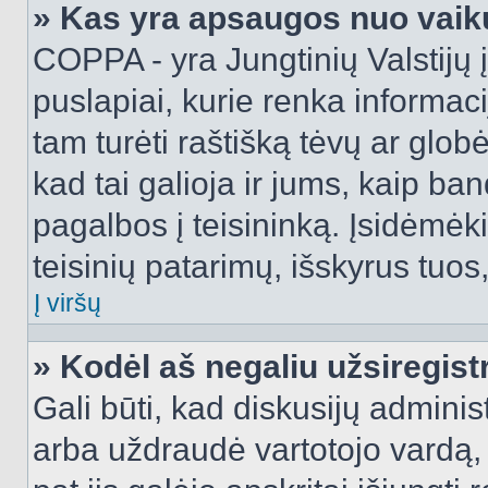
» Kas yra apsaugos nuo vaik
COPPA - yra Jungtinių Valstijų į
puslapiai, kurie renka informac
tam turėti raštišką tėvų ar globė
kad tai galioja ir jums, kaip ba
pagalbos į teisininką. Įsidėmėk
teisinių patarimų, išskyrus tuos,
Į viršų
» Kodėl aš negaliu užsiregist
Gali būti, kad diskusijų admini
arba uždraudė vartotojo vardą, 