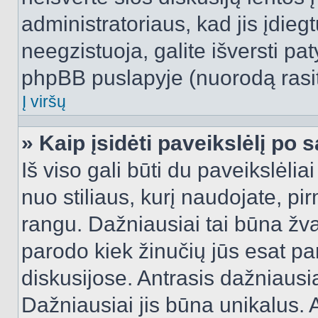
administratoriaus, kad jis įdie
neegzistuoja, galite išversti pa
phpBB puslapyje (nuorodą rasit
Į viršų
» Kaip įsidėti paveikslėlį po 
Iš viso gali būti du paveikslėlia
nuo stiliaus, kurį naudojate, pi
rangu. Dažniausiai tai būna žvai
parodo kiek žinučių jūs esat pa
diskusijose. Antrasis dažniausia
Dažniausiai jis būna unikalus. 