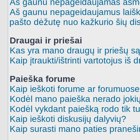
Aš gaunu nepageidaujamas asme
Aš gaunu nepageidaujamus laiškus
pašto dėžutę nuo kažkurio šių dis
Draugai ir priešai
Kas yra mano draugų ir priešų są
Kaip įtraukti/ištrinti vartotojus i
Paieška forume
Kaip ieškoti forume ar forumuos
Kodėl mano paieška nerado jokių
Kodėl vykdant paiešką rodo tik tu
Kaip ieškoti diskusijų dalyvių?
Kaip surasti mano paties praneš