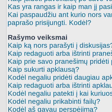
Kas yra rangas ir kaip man jį pasi
Kai paspaudžiu ant kurio nors va
paprašo prisijungti. Kodėl?
Rašymo veiksmai
Kaip ką nors parašyti į diskusijas
Kaip redaguoti arba ištrinti pran
Kaip prie savo pranešimų pridėti
Kaip sukurti apklausą?
Kodėl negaliu pridėti daugiau a
Kaip redaguoti arba ištrinti apkl
Kodėl negaliu patekti į kai kuriu
Kodėl negaliu prikabinti failų?
Kodėl aš gavau perspėjimą?