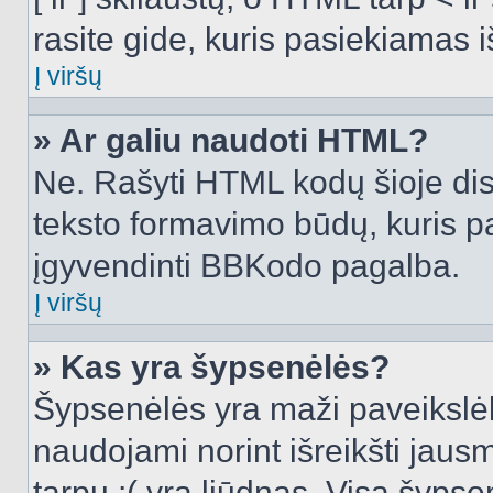
rasite gide, kuris pasiekiamas
Į viršų
» Ar galiu naudoti HTML?
Ne. Rašyti HTML kodų šioje dis
teksto formavimo būdų, kuris 
įgyvendinti BBKodo pagalba.
Į viršų
» Kas yra šypsenėlės?
Šypsenėlės yra maži paveikslėl
naudojami norint išreikšti jausm
tarpu :( yra liūdnas. Visą šyps