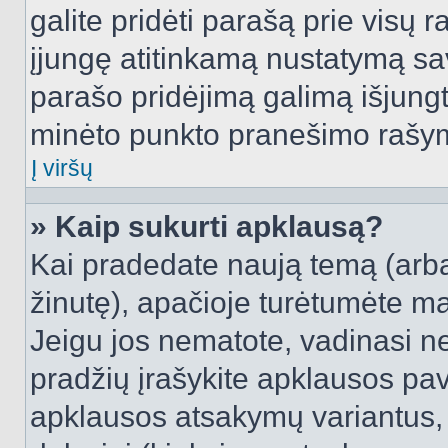
galite pridėti parašą prie visų 
įjungę atitinkamą nustatymą sa
parašo pridėjimą galimą išjung
minėto punkto pranešimo rašy
Į viršų
» Kaip sukurti apklausą?
Kai pradedate naują temą (arb
žinutę), apačioje turėtumėte ma
Jeigu jos nematote, vadinasi net
pradžių įrašykite apklausos pav
apklausos atsakymų variantus,