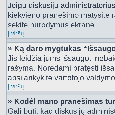
Jeigu diskusijų administratorius
kiekvieno pranešimo matysite r
sekite nurodymus ekrane.
Į viršų
» Ką daro mygtukas “Išsaugo
Jis leidžia jums išsaugoti nebai
rašymą. Norėdami pratęsti išs
apsilankykite vartotojo valdymo
Į viršų
» Kodėl mano pranešimas turi
Gali būti, kad diskusijų admini