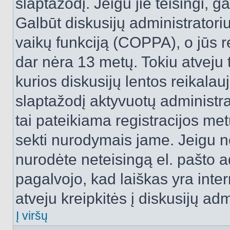
slaptažodį. Jeigu jie teisingi, ga
Galbūt diskusijų administrator
vaikų funkciją (COPPA), o jūs r
dar nėra 13 metų. Tokiu atveju 
kurios diskusijų lentos reikalauj
slaptažodį aktyvuotų administra
tai pateikiama registracijos metu.
sekti nurodymais jame. Jeigu ne
nurodėte neteisingą el. pašto 
pagalvojo, kad laiškas yra inte
atveju kreipkitės į diskusijų adm
Į viršų