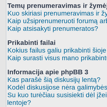
Temų prenumeravimas ir žymė
Kuo skiriasi prenumeravimas ir 
Kaip užsiprenumeruoti forumą a
Kaip atsisakyti prenumeratos?
Prikabinti failai
Kokius failus galiu prikabinti šioj
Kaip surasti visus mano prikabint
Informacija apie phpBB 3
Kas parašė šią diskusijų lentą?
Kodėl diskusijose nėra galimybė
Su kuo turėčiau susisiekti dėl įže
lentoje?