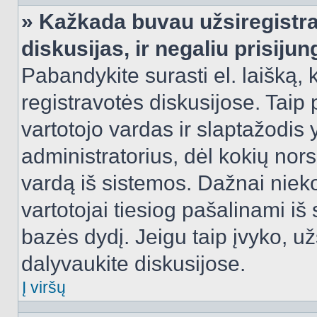
» Kažkada buvau užsiregistra
diskusijas, ir negaliu prisijun
Pabandykite surasti el. laišką, 
registravotės diskusijose. Taip p
vartotojo vardas ir slaptažodis y
administratorius, dėl kokių nors
vardą iš sistemos. Dažnai niek
vartotojai tiesiog pašalinami i
bazės dydį. Jeigu taip įvyko, užs
dalyvaukite diskusijose.
Į viršų