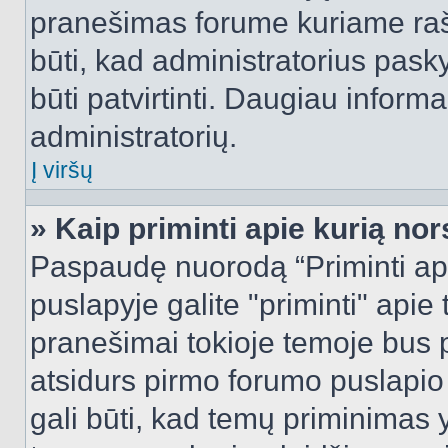
pranešimas forume kuriame rašote
būti, kad administratorius pasky
būti patvirtinti. Daugiau inform
administratorių.
Į viršų
» Kaip priminti apie kurią n
Paspaudę nuorodą “Priminti ap
puslapyje galite "priminti" apie
pranešimai tokioje temoje bus p
atsidurs pirmo forumo puslapio
gali būti, kad temų priminimas 