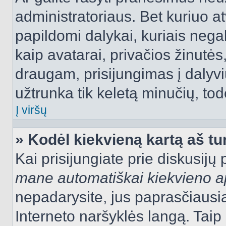
administratoriaus. Bet kuriuo a
papildomi dalykai, kuriais negal
kaip avatarai, privačios žinutės
draugam, prisijungimas į dalyvių
užtrunka tik keletą minučių, todė
Į viršų
» Kodėl kiekvieną kartą aš tur
Kai prisijungiate prie diskusijų
mane automatiškai kiekvieno 
nepadarysite, jus paprasčiausiai
Interneto naršyklės langą. Ta