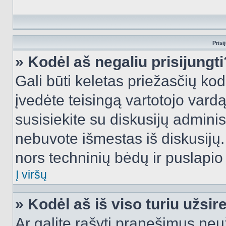
Prisi
» Kodėl aš negaliu prisijungti
Gali būti keletas priežasčių kodė
įvedėte teisingą vartotojo vardą i
susisiekite su diskusijų administ
nebuvote išmestas iš diskusijų. T
nors techninių bėdų ir puslapio s
Į viršų
» Kodėl aš iš viso turiu užsir
Ar galite rašyti pranešimus neu