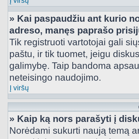
Į viršų
» Kai paspaudžiu ant kurio no
adreso, manęs paprašo prisij
Tik registruoti vartotojai gali s
paštu, ir tik tuomet, jeigu disku
galimybę. Taip bandoma apsaugo
neteisingo naudojimo.
Į viršų
» Kaip ką nors parašyti į dis
Norėdami sukurti naują temą a