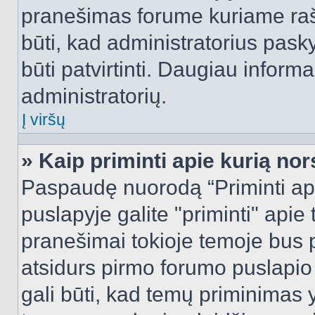
pranešimas forume kuriame rašote
būti, kad administratorius pasky
būti patvirtinti. Daugiau inform
administratorių.
Į viršų
» Kaip priminti apie kurią n
Paspaudę nuorodą “Priminti ap
puslapyje galite "priminti" apie
pranešimai tokioje temoje bus p
atsidurs pirmo forumo puslapio
gali būti, kad temų priminimas 