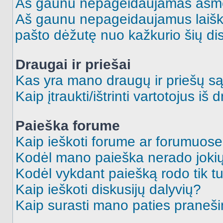
Aš gaunu nepageidaujamas asme
Aš gaunu nepageidaujamus laiškus
pašto dėžutę nuo kažkurio šių dis
Draugai ir priešai
Kas yra mano draugų ir priešų są
Kaip įtraukti/ištrinti vartotojus i
Paieška forume
Kaip ieškoti forume ar forumuos
Kodėl mano paieška nerado jokių
Kodėl vykdant paiešką rodo tik tu
Kaip ieškoti diskusijų dalyvių?
Kaip surasti mano paties praneš