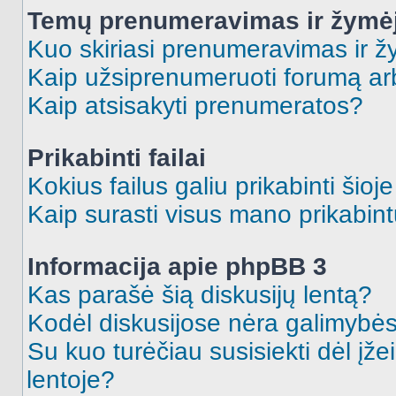
Temų prenumeravimas ir žymė
Kuo skiriasi prenumeravimas ir 
Kaip užsiprenumeruoti forumą a
Kaip atsisakyti prenumeratos?
Prikabinti failai
Kokius failus galiu prikabinti šioj
Kaip surasti visus mano prikabint
Informacija apie phpBB 3
Kas parašė šią diskusijų lentą?
Kodėl diskusijose nėra galimybė
Su kuo turėčiau susisiekti dėl įže
lentoje?