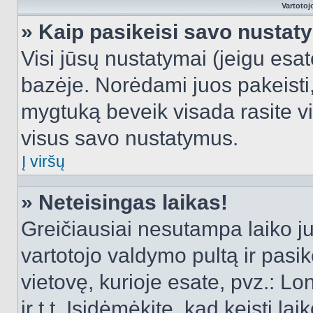
Vartotoj
» Kaip pasikeisi savo nusta
Visi jūsų nustatymai (jeigu es
bazėje. Norėdami juos pakeisti,
mygtuką beveik visada rasite vi
visus savo nustatymus.
Į viršų
» Neteisingas laikas!
Greičiausiai nesutampa laiko juo
vartotojo valdymo pultą ir pasike
vietovę, kurioje esate, pvz.: L
ir t.t. Įsidėmėkite, kad keisti lai