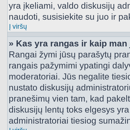
yra įkeliami, valdo diskusijų ad
naudoti, susisiekite su juo ir pa
Į viršų
» Kas yra rangas ir kaip man j
Rangai žymi jūsų parašytų prane
rangais pažymimi ypatingi dalyvi
moderatoriai. Jūs negalite tiesi
nustato diskusijų administrator
pranešimų vien tam, kad pake
diskusijų lentų toks elgesys yr
administratoriai tiesiog sumaži