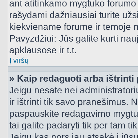
ant atitinkamo mygtuko forumo 
rašydami dažniausiai turite užsi
kiekviename forume ir temoje 
Pavyzdžiui: Jūs galite kurti nau
apklausose ir t.t.
Į viršų
» Kaip redaguoti arba ištrint
Jeigu nesate nei administratori
ir ištrinti tik savo pranešimus
paspauskite redagavimo mygtuk
tai galite padaryti tik per tam 
Jeigu kas nors jau atsakė į jūs