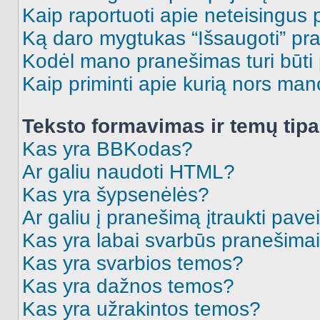
Kaip raportuoti apie neteisingus
Ką daro mygtukas “Išsaugoti” p
Kodėl mano pranešimas turi būti p
Kaip priminti apie kurią nors ma
Teksto formavimas ir temų tipa
Kas yra BBKodas?
Ar galiu naudoti HTML?
Kas yra šypsenėlės?
Ar galiu į pranešimą įtraukti pavei
Kas yra labai svarbūs pranešima
Kas yra svarbios temos?
Kas yra dažnos temos?
Kas yra užrakintos temos?