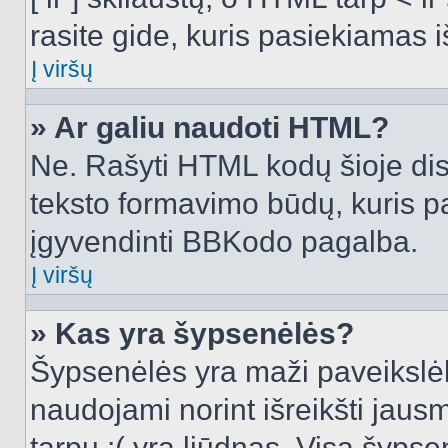
rasite gide, kuris pasiekiamas
Į viršų
» Ar galiu naudoti HTML?
Ne. Rašyti HTML kodų šioje dis
teksto formavimo būdų, kuris 
įgyvendinti BBKodo pagalba.
Į viršų
» Kas yra šypsenėlės?
Šypsenėlės yra maži paveikslėl
naudojami norint išreikšti jausm
tarpu :( yra liūdnas. Visą šyps