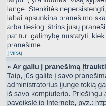
lange. Stenkitės nepersistengti
labai apsunkina pranešimo skai
arba tiesiog ištrins jūsų praneš
pat turi galimybę nustatyti, ki
pranešime.
Į viršų
» Ar galiu į pranešimą įtraukt
Taip, jūs galite į savo pranešimą
administratorius įjungė tokią gal
iš savo kompiuterio. Priešingu a
paveikslėlio Internete, pvz.: 