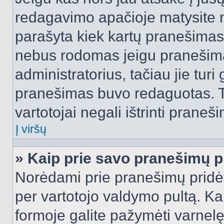
redagavimo apačioje matysite n
parašyta kiek kartų pranešimas
nebus rodomas jeigu pranešim
administratorius, tačiau jie turi
pranešimas buvo redaguotas. Tai
vartotojai negali ištrinti praneši
Į viršų
» Kaip prie savo pranešimų p
Norėdami prie pranešimų pridėti 
per vartotojo valdymo pultą. Ka
formoje galite pažymėti varnel