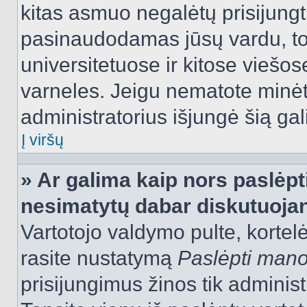
kitas asmuo negalėtų prisijungt
pasinaudodamas jūsų vardu, tod
universitetuose ir kitose viešo
varneles. Jeigu nematote minėt
administratorius išjungė šią ga
Į viršų
» Ar galima kaip nors paslėpt
nesimatytų dabar diskutuojan
Vartotojo valdymo pulte, kortelė
rasite nustatymą
Paslėpti man
prisijungimus žinos tik administr