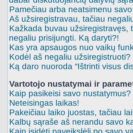
Pamečiau arba neatsimenu savo 
Aš užsiregistravau, tačiau negaliu 
Kažkada buvau užsiregistravęs, ta
negaliu prisijungti. Ką daryti?!
Kas yra apsaugos nuo vaikų fun
Kodėl aš negaliu užsiregistruoti?
Ką daro nuoroda “Ištrinti visus di
Vartotojo nustatymai ir parame
Kaip pasikeisi savo nustatymus?
Neteisingas laikas!
Pakeičiau laiko juostas, tačiau lai
Kalbų sąraše aš nerandu savo ka
Kaip įsidėti paveikslėlį po savo v