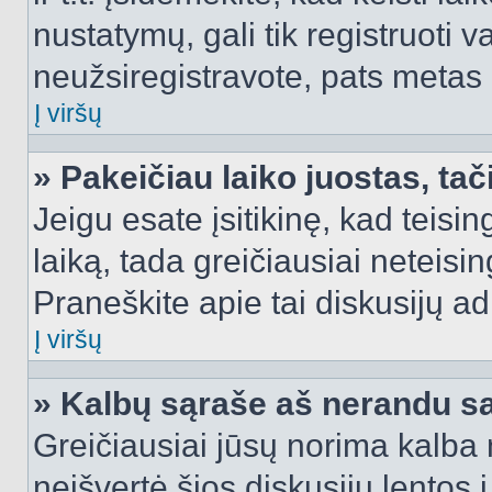
nustatymų, gali tik registruoti va
neužsiregistravote, pats metas b
Į viršų
» Pakeičiau laiko juostas, tač
Jeigu esate įsitikinę, kad teisin
laiką, tada greičiausiai neteisi
Praneškite apie tai diskusijų ad
Į viršų
» Kalbų sąraše aš nerandu s
Greičiausiai jūsų norima kalba 
neišvertė šios diskusijų lentos 