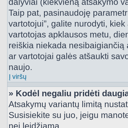
dalyviai (kiekvieną atsakymo var
Taip pat, pasinaudoję parametr
vartotojui”, galite nurodyti, kie
vartotojas apklausos metu, dien
reiškia niekada nesibaigiančią a
ar vartotojai galės atšaukti sav
naujo.
Į viršų
» Kodėl negaliu pridėti daug
Atsakymų variantų limitą nustat
Susisiekite su juo, jeigu manot
nei leidžiama.