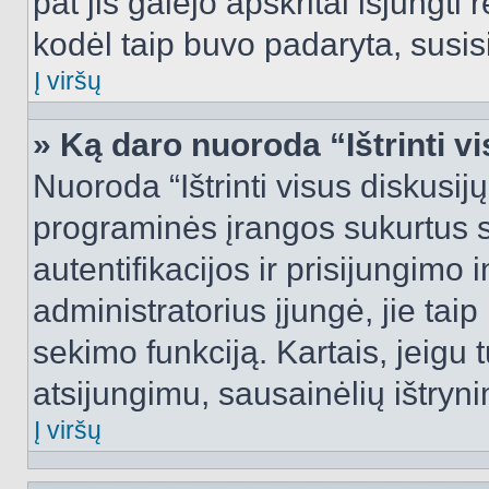
pat jis galėjo apskritai išjungti 
kodėl taip buvo padaryta, susisi
Į viršų
» Ką daro nuoroda “Ištrinti v
Nuoroda “Ištrinti visus diskusij
programinės įrangos sukurtus 
autentifikacijos ir prisijungimo 
administratorius įjungė, jie tai
sekimo funkciją. Kartais, jeigu 
atsijungimu, sausainėlių ištryni
Į viršų