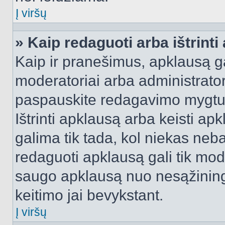
Į viršų
» Kaip redaguoti arba ištrint
Kaip ir pranešimus, apklausą gal
moderatoriai arba administrato
paspauskite redagavimo mygtu
Ištrinti apklausą arba keisti a
galima tik tada, kol niekas neba
redaguoti apklausą gali tik mode
saugo apklausą nuo nesąžinin
keitimo jai bevykstant.
Į viršų