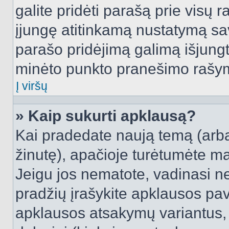
galite pridėti parašą prie visų 
įjungę atitinkamą nustatymą sa
parašo pridėjimą galimą išjung
minėto punkto pranešimo rašy
Į viršų
» Kaip sukurti apklausą?
Kai pradedate naują temą (arb
žinutę), apačioje turėtumėte ma
Jeigu jos nematote, vadinasi net
pradžių įrašykite apklausos pav
apklausos atsakymų variantus,