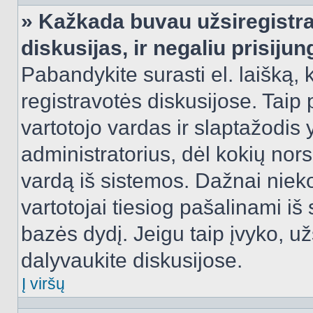
» Kažkada buvau užsiregistra
diskusijas, ir negaliu prisijun
Pabandykite surasti el. laišką, 
registravotės diskusijose. Taip p
vartotojo vardas ir slaptažodis y
administratorius, dėl kokių nors
vardą iš sistemos. Dažnai niek
vartotojai tiesiog pašalinami i
bazės dydį. Jeigu taip įvyko, užs
dalyvaukite diskusijose.
Į viršų