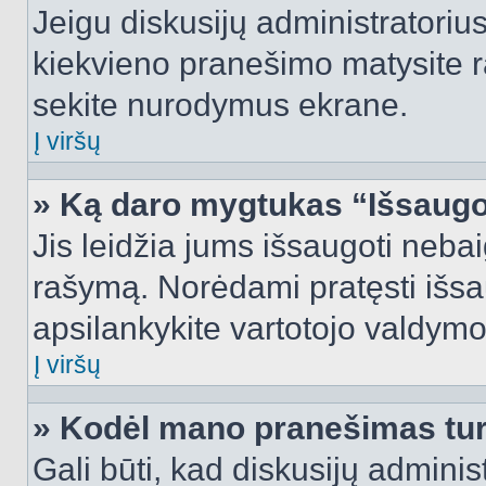
Jeigu diskusijų administratorius
kiekvieno pranešimo matysite r
sekite nurodymus ekrane.
Į viršų
» Ką daro mygtukas “Išsaugo
Jis leidžia jums išsaugoti nebai
rašymą. Norėdami pratęsti išs
apsilankykite vartotojo valdymo
Į viršų
» Kodėl mano pranešimas turi
Gali būti, kad diskusijų admini