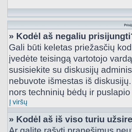
Prisi
» Kodėl aš negaliu prisijungti
Gali būti keletas priežasčių kodė
įvedėte teisingą vartotojo vardą i
susisiekite su diskusijų administ
nebuvote išmestas iš diskusijų. T
nors techninių bėdų ir puslapio s
Į viršų
» Kodėl aš iš viso turiu užsir
Ar galite rašyti pranešimus neu