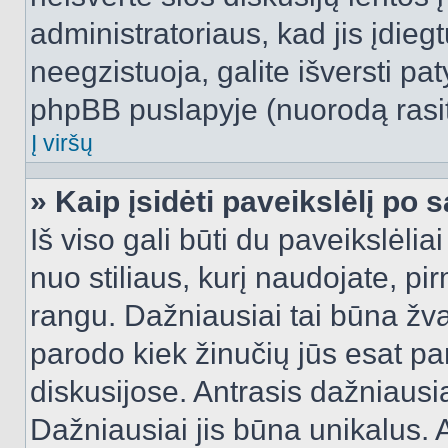
administratoriaus, kad jis įdie
neegzistuoja, galite išversti pa
phpBB puslapyje (nuorodą rasit
Į viršų
» Kaip įsidėti paveikslėlį po 
Iš viso gali būti du paveikslėlia
nuo stiliaus, kurį naudojate, pi
rangu. Dažniausiai tai būna žvai
parodo kiek žinučių jūs esat pa
diskusijose. Antrasis dažniausia
Dažniausiai jis būna unikalus. 