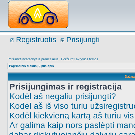
Registruotis
Prisijungti
Peržiūrėti neatsakytus pranešimus
|
Peržiūrėti aktyvias temas
Pagrindinis diskusijų puslapis
Dažna
Prisijungimas ir registracija
Kodėl aš negaliu prisijungti?
Kodėl aš iš viso turiu užsiregistru
Kodėl kiekvieną kartą aš turiu vis 
Ar galima kaip nors paslėpti man
dabar diskutuojančių dalyvių sąr