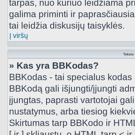
tarpas, nuo kuriuo leidžiama pr
galima priminti ir paprasčiausiai 
tai leidžia diskusijų taisyklės.
Į viršų
Teksto 
» Kas yra BBKodas?
BBKodas - tai specialus kodas 
BBKodą gali išjungti/įjungti ad
įjungtas, paprasti vartotojai gali 
nustatymus, arba tiesiog kiek
Skirtumas tarp BBKodo ir HTML
[ ir ] skliaustų, o HTML tarp <