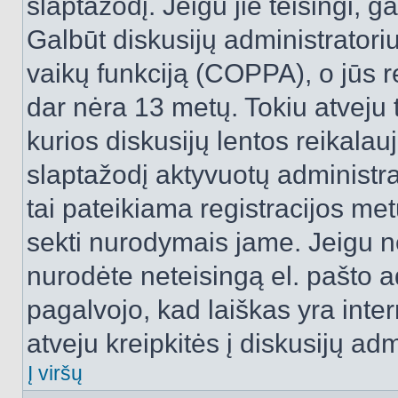
slaptažodį. Jeigu jie teisingi, ga
Galbūt diskusijų administrator
vaikų funkciją (COPPA), o jūs r
dar nėra 13 metų. Tokiu atveju 
kurios diskusijų lentos reikalauj
slaptažodį aktyvuotų administra
tai pateikiama registracijos metu.
sekti nurodymais jame. Jeigu ne
nurodėte neteisingą el. pašto 
pagalvojo, kad laiškas yra inte
atveju kreipkitės į diskusijų adm
Į viršų