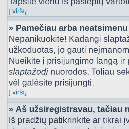
Tapsite vienu iš paslėptų vartot
Į viršų
» Pamečiau arba neatsimenu 
Nepanikuokite! Kadangi slapt
užkoduotas, jo gauti neįmanoma.
Nueikite į prisijungimo langą i
slaptažodį
nuorodos. Toliau sek
vėl galėsite prisijungti.
Į viršų
» Aš užsiregistravau, tačiau n
Iš pradžių patikrinkite ar tikrai 