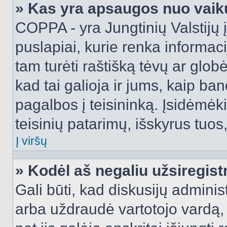
» Kas yra apsaugos nuo vaik
COPPA - yra Jungtinių Valstijų į
puslapiai, kurie renka informac
tam turėti raštišką tėvų ar globė
kad tai galioja ir jums, kaip ba
pagalbos į teisininką. Įsidėmėk
teisinių patarimų, išskyrus tuos,
Į viršų
» Kodėl aš negaliu užsiregist
Gali būti, kad diskusijų admini
arba uždraudė vartotojo vardą, 