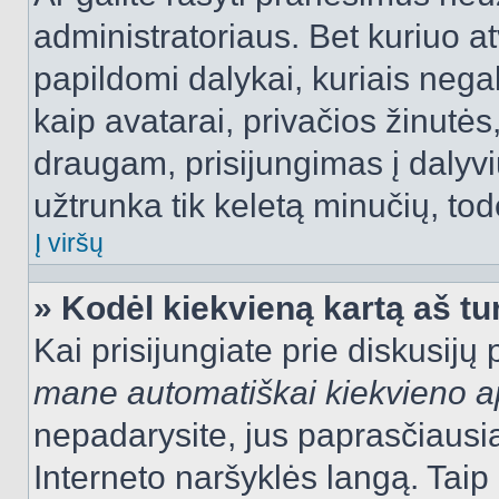
administratoriaus. Bet kuriuo a
papildomi dalykai, kuriais negal
kaip avatarai, privačios žinutės
draugam, prisijungimas į dalyvių
užtrunka tik keletą minučių, todė
Į viršų
» Kodėl kiekvieną kartą aš tur
Kai prisijungiate prie diskusijų
mane automatiškai kiekvieno 
nepadarysite, jus paprasčiausiai
Interneto naršyklės langą. Ta