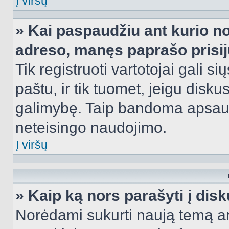
Į viršų
» Kai paspaudžiu ant kurio no
adreso, manęs paprašo prisij
Tik registruoti vartotojai gali s
paštu, ir tik tuomet, jeigu disku
galimybę. Taip bandoma apsaugo
neteisingo naudojimo.
Į viršų
» Kaip ką nors parašyti į dis
Norėdami sukurti naują temą a