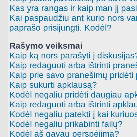
Kas yra rangas ir kaip man jį pasi
Kai paspaudžiu ant kurio nors va
paprašo prisijungti. Kodėl?
Rašymo veiksmai
Kaip ką nors parašyti į diskusijas
Kaip redaguoti arba ištrinti pran
Kaip prie savo pranešimų pridėti
Kaip sukurti apklausą?
Kodėl negaliu pridėti daugiau a
Kaip redaguoti arba ištrinti apkl
Kodėl negaliu patekti į kai kuriu
Kodėl negaliu prikabinti failų?
Kodėl aš gavau perspėjimą?