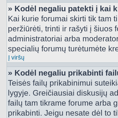
» Kodėl negaliu patekti į kai
Kai kurie forumai skirti tik tam 
peržiūrėti, trinti ir rašyti į ši
administratoriai arba moderatori
specialių forumų turėtumėte krei
Į viršų
» Kodėl negaliu prikabinti fai
Teisės failų prikabinimui sutei
lygyje. Greičiausiai diskusijų ad
failų tam tikrame forume arba ga
prikabinti. Jeigu nesate dėl to t