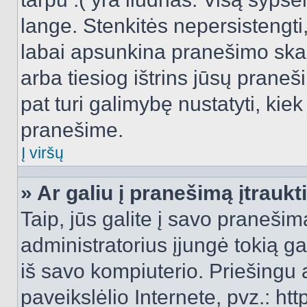
lange. Stenkitės nepersistengti
labai apsunkina pranešimo skai
arba tiesiog ištrins jūsų praneš
pat turi galimybę nustatyti, ki
pranešime.
Į viršų
» Ar galiu į pranešimą įtraukt
Taip, jūs galite į savo pranešimą
administratorius įjungė tokią gal
iš savo kompiuterio. Priešingu a
paveikslėlio Internete, pvz.: 