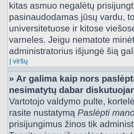
kitas asmuo negalėtų prisijungt
pasinaudodamas jūsų vardu, tod
universitetuose ir kitose viešo
varneles. Jeigu nematote minėt
administratorius išjungė šią ga
Į viršų
» Ar galima kaip nors paslėpt
nesimatytų dabar diskutuojan
Vartotojo valdymo pulte, kortelė
rasite nustatymą
Paslėpti man
prisijungimus žinos tik administr