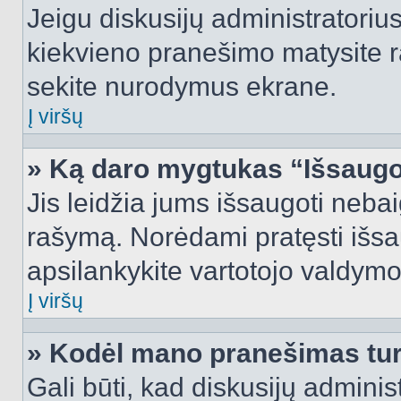
Jeigu diskusijų administratorius
kiekvieno pranešimo matysite r
sekite nurodymus ekrane.
Į viršų
» Ką daro mygtukas “Išsaugo
Jis leidžia jums išsaugoti nebai
rašymą. Norėdami pratęsti išs
apsilankykite vartotojo valdymo
Į viršų
» Kodėl mano pranešimas turi
Gali būti, kad diskusijų admini