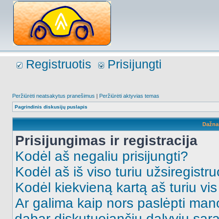
Registruotis
Prisijungti
Peržiūrėti neatsakytus pranešimus
|
Peržiūrėti aktyvias temas
Pagrindinis diskusijų puslapis
Dažna
Prisijungimas ir registracija
Kodėl aš negaliu prisijungti?
Kodėl aš iš viso turiu užsiregistru
Kodėl kiekvieną kartą aš turiu vis 
Ar galima kaip nors paslėpti man
dabar diskutuojančių dalyvių sąr