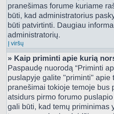
pranešimas forume kuriame rašote
būti, kad administratorius pasky
būti patvirtinti. Daugiau inform
administratorių.
Į viršų
» Kaip priminti apie kurią n
Paspaudę nuorodą “Priminti ap
puslapyje galite "priminti" apie
pranešimai tokioje temoje bus p
atsidurs pirmo forumo puslapio
gali būti, kad temų priminimas 