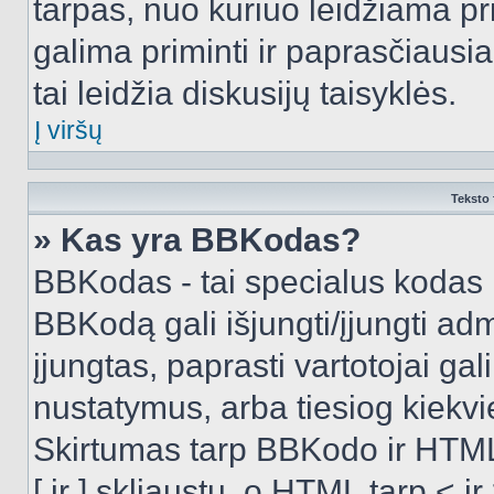
tarpas, nuo kuriuo leidžiama pr
galima priminti ir paprasčiausiai 
tai leidžia diskusijų taisyklės.
Į viršų
Teksto 
» Kas yra BBKodas?
BBKodas - tai specialus kodas 
BBKodą gali išjungti/įjungti ad
įjungtas, paprasti vartotojai gali 
nustatymus, arba tiesiog kiek
Skirtumas tarp BBKodo ir HTML
[ ir ] skliaustų, o HTML tarp <