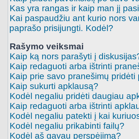
Kas yra rangas ir kaip man jį pasi
Kai paspaudžiu ant kurio nors va
paprašo prisijungti. Kodėl?
Rašymo veiksmai
Kaip ką nors parašyti į diskusijas
Kaip redaguoti arba ištrinti pran
Kaip prie savo pranešimų pridėti
Kaip sukurti apklausą?
Kodėl negaliu pridėti daugiau a
Kaip redaguoti arba ištrinti apkl
Kodėl negaliu patekti į kai kuriu
Kodėl negaliu prikabinti failų?
Kodėl aš gavau perspėjimą?