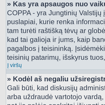
» Kas yra apsaugos nuo vaik
COPPA - yra Jungtinių Valstijų į
puslapiai, kurie renka informac
tam turėti raštišką tėvų ar globė
kad tai galioja ir jums, kaip ba
pagalbos į teisininką. Įsidėmėk
teisinių patarimų, išskyrus tuos,
Į viršų
» Kodėl aš negaliu užsiregist
Gali būti, kad diskusijų admini
arba uždraudė vartotojo vardą, 