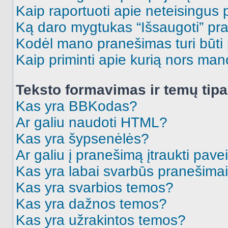
Kaip raportuoti apie neteisingus
Ką daro mygtukas “Išsaugoti” p
Kodėl mano pranešimas turi būti p
Kaip priminti apie kurią nors ma
Teksto formavimas ir temų tipa
Kas yra BBKodas?
Ar galiu naudoti HTML?
Kas yra šypsenėlės?
Ar galiu į pranešimą įtraukti pavei
Kas yra labai svarbūs pranešima
Kas yra svarbios temos?
Kas yra dažnos temos?
Kas yra užrakintos temos?