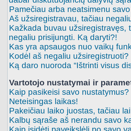
Pamečiau arba neatsimenu savo 
Aš užsiregistravau, tačiau negaliu 
Kažkada buvau užsiregistravęs, ta
negaliu prisijungti. Ką daryti?!
Kas yra apsaugos nuo vaikų fun
Kodėl aš negaliu užsiregistruoti?
Ką daro nuoroda “Ištrinti visus di
Vartotojo nustatymai ir parame
Kaip pasikeisi savo nustatymus?
Neteisingas laikas!
Pakeičiau laiko juostas, tačiau lai
Kalbų sąraše aš nerandu savo ka
Kaip įsidėti paveikslėlį po savo v