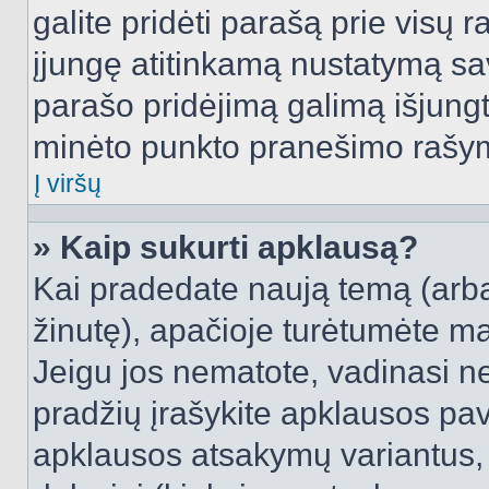
galite pridėti parašą prie visų 
įjungę atitinkamą nustatymą sa
parašo pridėjimą galimą išjung
minėto punkto pranešimo rašy
Į viršų
» Kaip sukurti apklausą?
Kai pradedate naują temą (arb
žinutę), apačioje turėtumėte ma
Jeigu jos nematote, vadinasi net
pradžių įrašykite apklausos pav
apklausos atsakymų variantus,