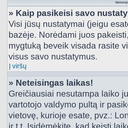
Vartotoj
» Kaip pasikeisi savo nusta
Visi jūsų nustatymai (jeigu es
bazėje. Norėdami juos pakeisti,
mygtuką beveik visada rasite vi
visus savo nustatymus.
Į viršų
» Neteisingas laikas!
Greičiausiai nesutampa laiko juo
vartotojo valdymo pultą ir pasike
vietovę, kurioje esate, pvz.: L
ir t.t. Įsidėmėkite, kad keisti lai