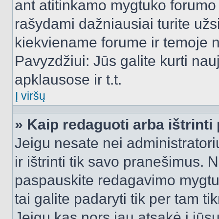
ant atitinkamo mygtuko forumo 
rašydami dažniausiai turite užsi
kiekviename forume ir temoje 
Pavyzdžiui: Jūs galite kurti nau
apklausose ir t.t.
Į viršų
» Kaip redaguoti arba ištrint
Jeigu nesate nei administratori
ir ištrinti tik savo pranešimus
paspauskite redagavimo mygtuk
tai galite padaryti tik per tam 
Jeigu kas nors jau atsakė į jūs