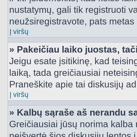
nustatymų, gali tik registruoti va
neužsiregistravote, pats metas b
Į viršų
» Pakeičiau laiko juostas, tač
Jeigu esate įsitikinę, kad teisin
laiką, tada greičiausiai neteisi
Praneškite apie tai diskusijų ad
Į viršų
» Kalbų sąraše aš nerandu s
Greičiausiai jūsų norima kalba 
neišvertė šios diskusijų lentos 