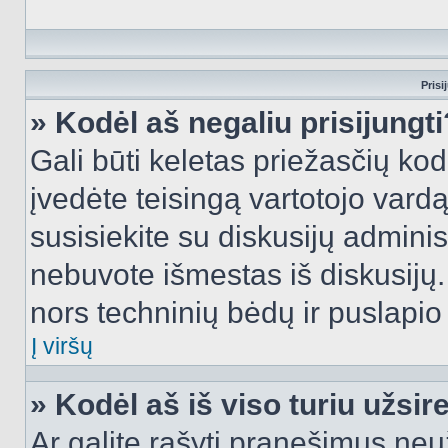
Prisi
» Kodėl aš negaliu prisijungti
Gali būti keletas priežasčių kodė
įvedėte teisingą vartotojo vardą i
susisiekite su diskusijų administ
nebuvote išmestas iš diskusijų. T
nors techninių bėdų ir puslapio s
Į viršų
» Kodėl aš iš viso turiu užsir
Ar galite rašyti pranešimus neu