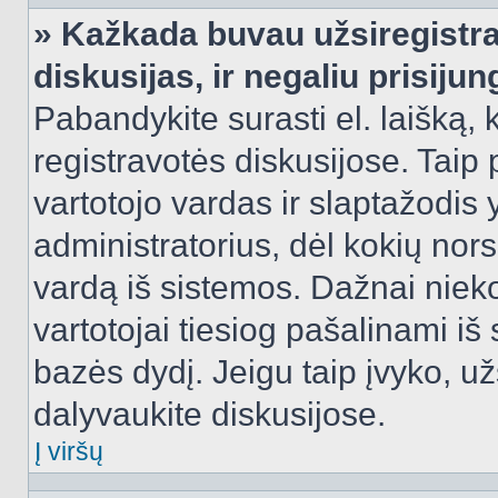
» Kažkada buvau užsiregistra
diskusijas, ir negaliu prisijun
Pabandykite surasti el. laišką, 
registravotės diskusijose. Taip p
vartotojo vardas ir slaptažodis y
administratorius, dėl kokių nors
vardą iš sistemos. Dažnai niek
vartotojai tiesiog pašalinami i
bazės dydį. Jeigu taip įvyko, užs
dalyvaukite diskusijose.
Į viršų