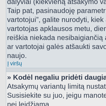
dalyviai (kiekvieną atsakymo var
Taip pat, pasinaudoję parametr
vartotojui”, galite nurodyti, kie
vartotojas apklausos metu, dien
reiškia niekada nesibaigiančią a
ar vartotojai galės atšaukti sav
naujo.
Į viršų
» Kodėl negaliu pridėti daug
Atsakymų variantų limitą nustat
Susisiekite su juo, jeigu manot
nei leidžiama.