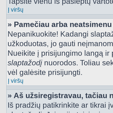
Tapsite vienu iš paslėptų vartot
Į viršų
» Pamečiau arba neatsimenu 
Nepanikuokite! Kadangi slapt
užkoduotas, jo gauti neįmanoma.
Nueikite į prisijungimo langą i
slaptažodį
nuorodos. Toliau sek
vėl galėsite prisijungti.
Į viršų
» Aš užsiregistravau, tačiau n
Iš pradžių patikrinkite ar tikrai 