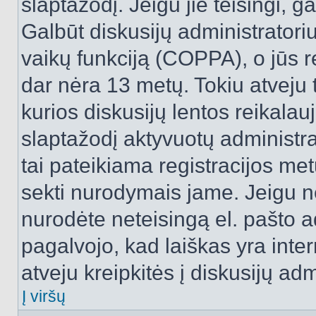
slaptažodį. Jeigu jie teisingi, ga
Galbūt diskusijų administrator
vaikų funkciją (COPPA), o jūs r
dar nėra 13 metų. Tokiu atveju 
kurios diskusijų lentos reikalauj
slaptažodį aktyvuotų administra
tai pateikiama registracijos metu.
sekti nurodymais jame. Jeigu ne
nurodėte neteisingą el. pašto 
pagalvojo, kad laiškas yra inte
atveju kreipkitės į diskusijų adm
Į viršų