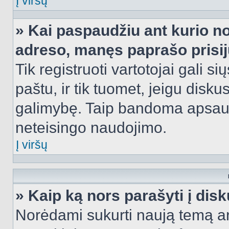
Į viršų
» Kai paspaudžiu ant kurio no
adreso, manęs paprašo prisij
Tik registruoti vartotojai gali s
paštu, ir tik tuomet, jeigu disku
galimybę. Taip bandoma apsaugo
neteisingo naudojimo.
Į viršų
» Kaip ką nors parašyti į dis
Norėdami sukurti naują temą a