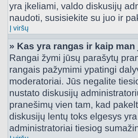
yra įkeliami, valdo diskusijų ad
naudoti, susisiekite su juo ir pa
Į viršų
» Kas yra rangas ir kaip man j
Rangai žymi jūsų parašytų prane
rangais pažymimi ypatingi dalyvi
moderatoriai. Jūs negalite tiesi
nustato diskusijų administrator
pranešimų vien tam, kad pake
diskusijų lentų toks elgesys yr
administratoriai tiesiog sumaži