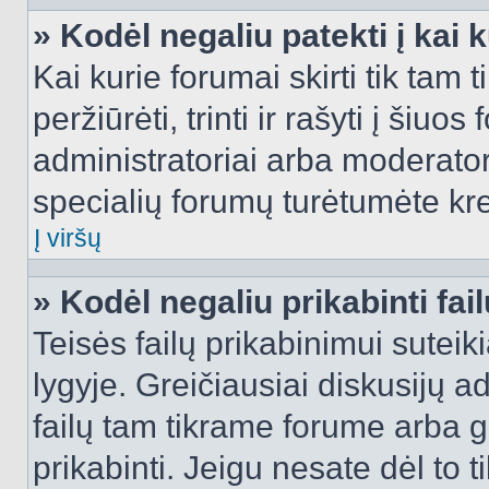
» Kodėl negaliu patekti į kai
Kai kurie forumai skirti tik tam 
peržiūrėti, trinti ir rašyti į ši
administratoriai arba moderatori
specialių forumų turėtumėte krei
Į viršų
» Kodėl negaliu prikabinti fai
Teisės failų prikabinimui sutei
lygyje. Greičiausiai diskusijų ad
failų tam tikrame forume arba ga
prikabinti. Jeigu nesate dėl to t