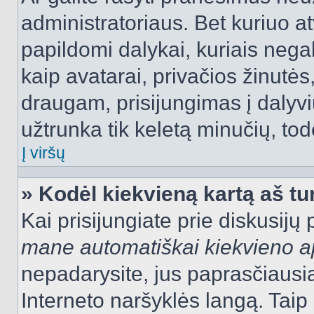
administratoriaus. Bet kuriuo a
papildomi dalykai, kuriais negal
kaip avatarai, privačios žinutės
draugam, prisijungimas į dalyvių
užtrunka tik keletą minučių, todė
Į viršų
» Kodėl kiekvieną kartą aš tur
Kai prisijungiate prie diskusijų
mane automatiškai kiekvieno 
nepadarysite, jus paprasčiausiai
Interneto naršyklės langą. Ta