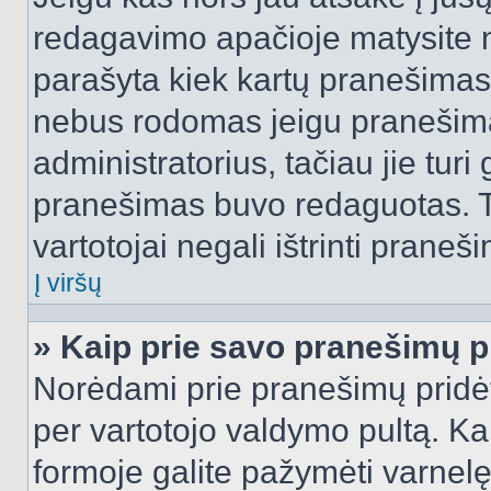
redagavimo apačioje matysite n
parašyta kiek kartų pranešimas
nebus rodomas jeigu pranešim
administratorius, tačiau jie turi
pranešimas buvo redaguotas. Tai
vartotojai negali ištrinti praneši
Į viršų
» Kaip prie savo pranešimų p
Norėdami prie pranešimų pridėti 
per vartotojo valdymo pultą. Ka
formoje galite pažymėti varnel