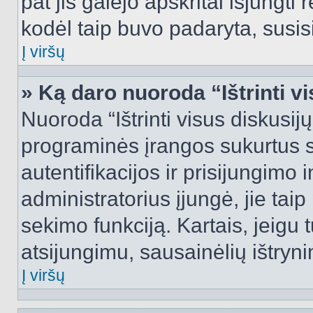
pat jis galėjo apskritai išjungti 
kodėl taip buvo padaryta, susisi
Į viršų
» Ką daro nuoroda “Ištrinti v
Nuoroda “Ištrinti visus diskusij
programinės įrangos sukurtus 
autentifikacijos ir prisijungimo 
administratorius įjungė, jie tai
sekimo funkciją. Kartais, jeigu 
atsijungimu, sausainėlių ištryni
Į viršų