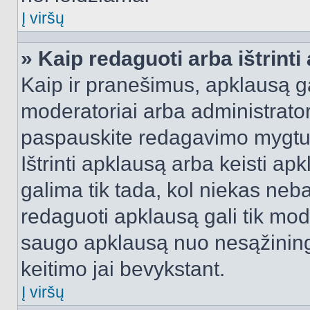
Į viršų
» Kaip redaguoti arba ištrint
Kaip ir pranešimus, apklausą gal
moderatoriai arba administrato
paspauskite redagavimo mygtu
Ištrinti apklausą arba keisti a
galima tik tada, kol niekas neba
redaguoti apklausą gali tik mode
saugo apklausą nuo nesąžinin
keitimo jai bevykstant.
Į viršų