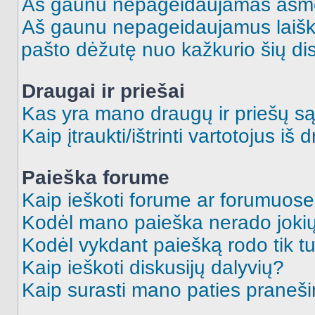
Aš gaunu nepageidaujamas asme
Aš gaunu nepageidaujamus laiškus
pašto dėžutę nuo kažkurio šių dis
Draugai ir priešai
Kas yra mano draugų ir priešų są
Kaip įtraukti/ištrinti vartotojus i
Paieška forume
Kaip ieškoti forume ar forumuos
Kodėl mano paieška nerado jokių
Kodėl vykdant paiešką rodo tik tu
Kaip ieškoti diskusijų dalyvių?
Kaip surasti mano paties praneš