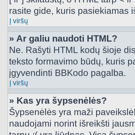
rasite gide, kuris pasiekiamas
Į viršų
» Ar galiu naudoti HTML?
Ne. Rašyti HTML kodų šioje dis
teksto formavimo būdų, kuris 
įgyvendinti BBKodo pagalba.
Į viršų
» Kas yra šypsenėlės?
Šypsenėlės yra maži paveikslėl
naudojami norint išreikšti jausm
tarpu :( yra liūdnas. Visą šyps