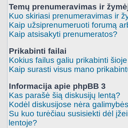
Temų prenumeravimas ir žymė
Kuo skiriasi prenumeravimas ir 
Kaip užsiprenumeruoti forumą a
Kaip atsisakyti prenumeratos?
Prikabinti failai
Kokius failus galiu prikabinti šioj
Kaip surasti visus mano prikabint
Informacija apie phpBB 3
Kas parašė šią diskusijų lentą?
Kodėl diskusijose nėra galimybė
Su kuo turėčiau susisiekti dėl įže
lentoje?