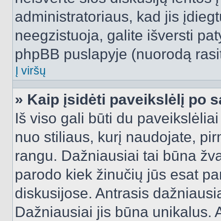
administratoriaus, kad jis įdie
neegzistuoja, galite išversti pa
phpBB puslapyje (nuorodą rasit
Į viršų
» Kaip įsidėti paveikslėlį po 
Iš viso gali būti du paveikslėlia
nuo stiliaus, kurį naudojate, pi
rangu. Dažniausiai tai būna žvai
parodo kiek žinučių jūs esat pa
diskusijose. Antrasis dažniausia
Dažniausiai jis būna unikalus. 