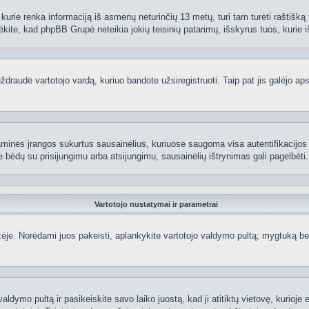
kurie renka informaciją iš asmenų neturinčių 13 metų, turi tam turėti raštišką t
ėkite, kad phpBB Grupė neteikia jokių teisinių patarimų, išskyrus tuos, kurie i
raudė vartotojo vardą, kuriuo bandote užsiregistruoti. Taip pat jis galėjo apskr
aminės įrangos sukurtus sausainėlius, kuriuose saugoma visa autentifikacijos ir
te bėdų su prisijungimu arba atsijungimu, sausainėlių ištrynimas gali pagelbėti.
Vartotojo nustatymai ir parametrai
je. Norėdami juos pakeisti, aplankykite vartotojo valdymo pultą; mygtuką beve
aldymo pultą ir pasikeiskite savo laiko juostą, kad ji atitiktų vietovę, kurioje