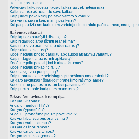
Neteisingas laikas!
Pakeičiau laiko juostas, tačiau laikas vis tiek neteisingas!
Kalbų sąraše aš nerandu savo kalbos!
Kaip įsidėti paveikslėlį po savo vartotojo vardu?
Kas yra rangas ir kaip man jį pasikeisti?
Kai paspaudžiu ant kurio nors vartotojo elektroninio pašto adreso, manęs pap
Rašymo veiksmai
Kaip ką nors parašyti į diskusijas?
Kaip redaguoti arba ištrinti pranešimą?
Kaip prie savo pranešimų pridėti parašą?
Kaip sukurti apklausą?
Kodėl negaliu pridėti daugiau apklausos atsakymų variantų?
Kaip redaguoti arba ištrinti apklausą?
Kodėl negaliu patekti į kai kuriuos forumus?
Kodėl negaliu prikabinti failų?
Kodėl aš gavau perspėjimą?
Kaip raportuoti apie neteisingus pranešimus moderatoriui?
Ką daro mygtukas “Išsaugoti” pranešimo rašymo lange?
Kodėl mano pranešimas turi būti patvirtintas?
Kaip priminti apie kurią nors mano temą?
Teksto formavimas ir temų tipai
Kas yra BBKodas?
Ar galiu naudoti HTML?
Kas yra šypsenėlės?
Ar galiu į pranešimą įtraukti paveikslėlį?
Kas yra labai svarbūs pranešimai?
Kas yra svarbios temos?
Kas yra dažnos temos?
Kas yra užrakintos temos?
Kas yra temų piktogramos?