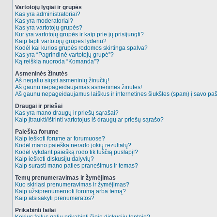
Vartotojų lygiai ir grupės
Kas yra administratoriai?
Kas yra moderatoriai?
Kas yra vartotojų grupės?
Kur yra vartotojų grupės ir kaip prie jų prisijungti?
Kaip tapti vartotojų grupės lyderiu?
Kodėl kai kurios grupės rodomos skirtinga spalva?
Kas yra “Pagrindinė vartotojų grupė”?
Ką reiškia nuoroda “Komanda”?
Asmeninės žinutės
Aš negaliu siųsti asmeninių žinučių!
Aš gaunu nepageidaujamas asmenines žinutes!
Aš gaunu nepageidaujamus laiškus ir internetines šiukšles (spam) į savo pašt
Draugai ir priešai
Kas yra mano draugų ir priešų sąrašai?
Kaip įtraukti/ištrinti vartotojus iš draugų ar priešų sąrašo?
Paieška forume
Kaip ieškoti forume ar forumuose?
Kodėl mano paieška nerado jokių rezultatų?
Kodėl vykdant paiešką rodo tik tuščią puslapį!?
Kaip ieškoti diskusijų dalyvių?
Kaip surasti mano paties pranešimus ir temas?
Temų prenumeravimas ir žymėjimas
Kuo skiriasi prenumeravimas ir žymėjimas?
Kaip užsiprenumeruoti forumą arba temą?
Kaip atsisakyti prenumeratos?
Prikabinti failai