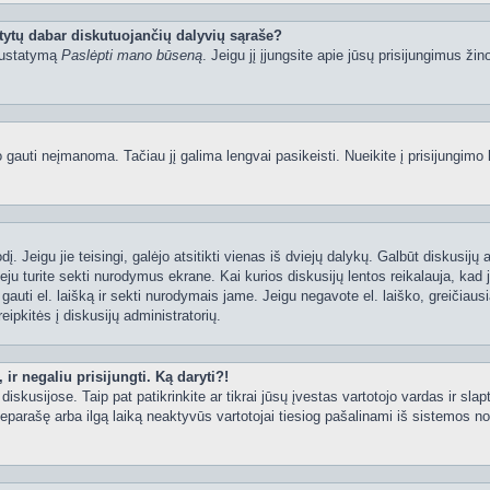
tytų dabar diskutuojančių dalyvių sąraše?
 nustatymą
Paslėpti mano būseną
. Jeigu jį įjungsite apie jūsų prisijungimus žin
uti neįmanoma. Tačiau jį galima lengvai pasikeisti. Nueikite į prisijungimo 
ažodį. Jeigu jie teisingi, galėjo atsitikti vienas iš dviejų dalykų. Galbūt disku
ju turite sekti nurodymus ekrane. Kai kurios diskusijų lentos reikalauja, kad j
e gauti el. laišką ir sekti nurodymais jame. Jeigu negavote el. laiško, greičia
eipkitės į diskusijų administratorių.
ir negaliu prisijungti. Ką daryti?!
iskusijose. Taip pat patikrinkite ar tikrai jūsų įvestas vartotojo vardas ir slap
neparašę arba ilgą laiką neaktyvūs vartotojai tiesiog pašalinami iš sistemos no