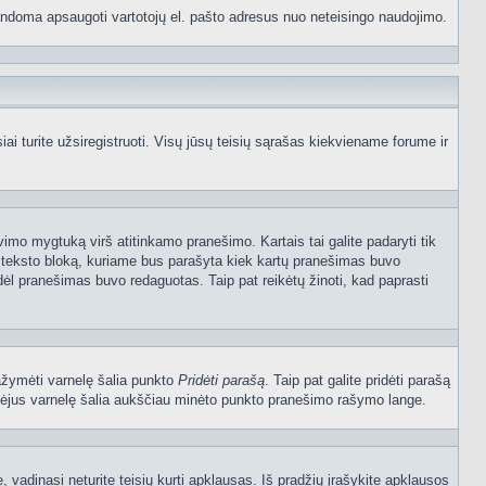
p bandoma apsaugoti vartotojų el. pašto adresus nuo neteisingo naudojimo.
 turite užsiregistruoti. Visų jūsų teisių sąrašas kiekviename forume ir
vimo mygtuką virš atitinkamo pranešimo. Kartais tai galite padaryti tik
į teksto bloką, kuriame bus parašyta kiek kartų pranešimas buvo
dėl pranešimas buvo redaguotas. Taip pat reikėtų žinoti, kad paprasti
pažymėti varnelę šalia punkto
Pridėti parašą
. Taip pat galite pridėti parašą
ymėjus varnelę šalia aukščiau minėto punkto pranešimo rašymo lange.
vadinasi neturite teisių kurti apklausas. Iš pradžių įrašykite apklausos