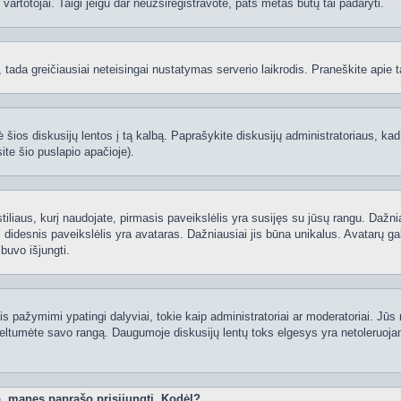
ti vartotojai. Taigi jeigu dar neužsiregistravote, pats metas būtų tai padaryti.
ą, tada greičiausiai neteisingai nustatymas serverio laikrodis. Praneškite apie ta
 šios diskusijų lentos į tą kalbą. Paprašykite diskusijų administratoriaus, kad
ite šio puslapio apačioje).
 stiliaus, kurį naudojate, pirmasis paveikslėlis yra susijęs su jūsų rangu. Dažni
 didesnis paveikslėlis yra avataras. Dažniausiai jis būna unikalus. Avatarų gali
 buvo išjungti.
 pažymimi ypatingi dalyviai, tokie kaip administratoriai ar moderatoriai. Jūs n
eltumėte savo rangą. Daugumoje diskusijų lentų toks elgesys yra netoleruojam
o, manęs paprašo prisijungti. Kodėl?