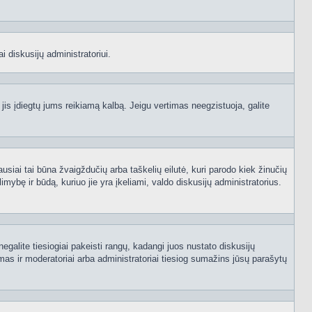
i diskusijų administratoriui.
 jis įdiegtų jums reikiamą kalbą. Jeigu vertimas neegzistuoja, galite
ausiai tai būna žvaigždučių arba taškelių eilutė, kuri parodo kiek žinučių
mybę ir būdą, kuriuo jie yra įkeliami, valdo diskusijų administratorius.
egalite tiesiogiai pakeisti rangų, kadangi juos nustato diskusijų
as ir moderatoriai arba administratoriai tiesiog sumažins jūsų parašytų