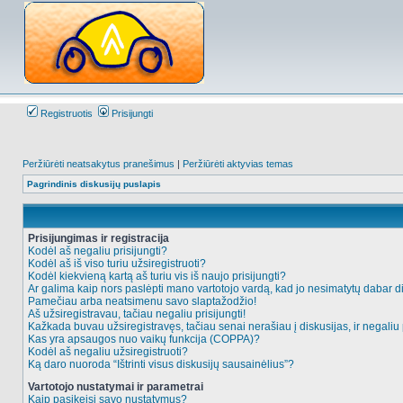
Registruotis
Prisijungti
Peržiūrėti neatsakytus pranešimus
|
Peržiūrėti aktyvias temas
Pagrindinis diskusijų puslapis
Prisijungimas ir registracija
Kodėl aš negaliu prisijungti?
Kodėl aš iš viso turiu užsiregistruoti?
Kodėl kiekvieną kartą aš turiu vis iš naujo prisijungti?
Ar galima kaip nors paslėpti mano vartotojo vardą, kad jo nesimatytų dabar d
Pamečiau arba neatsimenu savo slaptažodžio!
Aš užsiregistravau, tačiau negaliu prisijungti!
Kažkada buvau užsiregistravęs, tačiau senai nerašiau į diskusijas, ir negaliu p
Kas yra apsaugos nuo vaikų funkcija (COPPA)?
Kodėl aš negaliu užsiregistruoti?
Ką daro nuoroda “Ištrinti visus diskusijų sausainėlius”?
Vartotojo nustatymai ir parametrai
Kaip pasikeisi savo nustatymus?