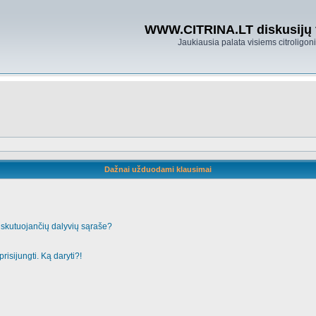
WWW.CITRINA.LT diskusijų
Jaukiausia palata visiems citroligo
Dažnai užduodami klausimai
iskutuojančių dalyvių sąraše?
risijungti. Ką daryti?!