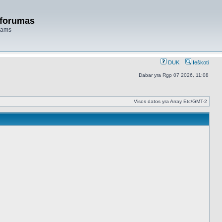
 forumas
niams
DUK
Ieškoti
Dabar yra Rgp 07 2026, 11:08
Visos datos yra Array Etc/GMT-2