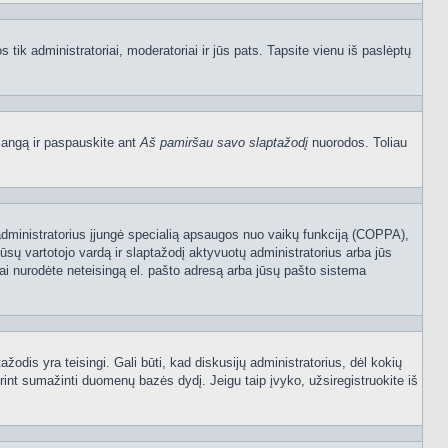
os tik administratoriai, moderatoriai ir jūs pats. Tapsite vienu iš paslėptų
langą ir paspauskite ant
Aš pamiršau savo slaptažodį
nuorodos. Toliau
sijų administratorius įjungė specialią apsaugos nuo vaikų funkciją (COPPA),
ūsų vartotojo vardą ir slaptažodį aktyvuotų administratorius arba jūs
usiai nurodėte neteisingą el. pašto adresą arba jūsų pašto sistema
tažodis yra teisingi. Gali būti, kad diskusijų administratorius, dėl kokių
rint sumažinti duomenų bazės dydį. Jeigu taip įvyko, užsiregistruokite iš