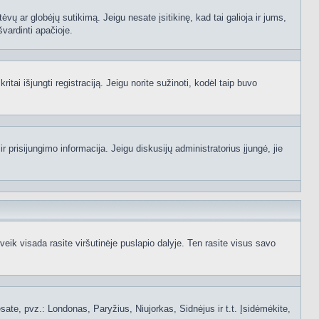
ėvų ar globėjų sutikimą. Jeigu nesate įsitikinę, kad tai galioja ir jums,
švardinti apačioje.
itai išjungti registraciją. Jeigu norite sužinoti, kodėl taip buvo
 prisijungimo informacija. Jeigu diskusijų administratorius įjungė, jie
ik visada rasite viršutinėje puslapio dalyje. Ten rasite visus savo
 esate, pvz.: Londonas, Paryžius, Niujorkas, Sidnėjus ir t.t. Įsidėmėkite,