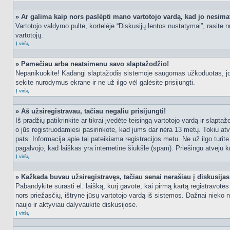
» Ar galima kaip nors paslėpti mano vartotojo vardą, kad jo nesima
Vartotojo valdymo pulte, kortelėje “Diskusijų lentos nustatymai”, rasite
vartotojų.
Į viršų
» Pamečiau arba neatsimenu savo slaptažodžio!
Nepanikuokite! Kadangi slaptažodis sistemoje saugomas užkoduotas, jo ga
sekite nurodymus ekrane ir ne už ilgo vėl galėsite prisijungti.
Į viršų
» Aš užsiregistravau, tačiau negaliu prisijungti!
Iš pradžių patikrinkite ar tikrai įvedėte teisingą vartotojo vardą ir slapt
o jūs registruodamiesi pasirinkote, kad jums dar nėra 13 metų. Tokiu atve
pats. Informacija apie tai pateikiama registracijos metu. Ne už ilgo turit
pagalvojo, kad laiškas yra internetinė šiukšlė (spam). Priešingu atveju kr
Į viršų
» Kažkada buvau užsiregistravęs, tačiau senai nerašiau į diskusijas, 
Pabandykite surasti el. laišką, kurį gavote, kai pirmą kartą registravotės d
nors priežasčių, ištrynė jūsų vartotojo vardą iš sistemos. Dažnai nieko 
naujo ir aktyviau dalyvaukite diskusijose.
Į viršų