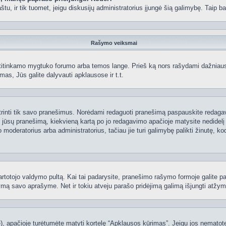
 paštu, ir tik tuomet, jeigu diskusijų administratorius įjungė šią galimybę. Tai
Rašymo veiksmai
itinkamo mygtuko forumo arba temos lange. Prieš ką nors rašydami dažniausiai
as, Jūs galite dalyvauti apklausose ir t.t.
 ištrinti tik savo pranešimus. Norėdami redaguoti pranešimą paspauskite redaga
į jūsų pranešimą, kiekvieną kartą po jo redagavimo apačioje matysite nedidel
deratorius arba administratorius, tačiau jie turi galimybę palikti žinutę, ko
 vartotojo valdymo pultą. Kai tai padarysite, pranešimo rašymo formoje galite 
tymą savo aprašyme. Net ir tokiu atveju parašo pridėjimą galimą išjungti atž
 apačioje turėtumėte matyti kortelę “Apklausos kūrimas”. Jeigu jos nematote, 