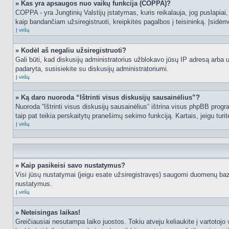
» Kas yra apsaugos nuo vaikų funkcija (COPPA)?
COPPA - yra Jungtinių Valstijų įstatymas, kuris reikalauja, jog puslapiai, 
kaip bandančiam užsiregistruoti, kreipkitės pagalbos į teisininką. Įsidėm
Į viršų
» Kodėl aš negaliu užsiregistruoti?
Gali būti, kad diskusijų administratorius užblokavo jūsų IP adresą arba užd
padaryta, susisiekite su diskusijų administratoriumi.
Į viršų
» Ką daro nuoroda “Ištrinti visus diskusijų sausainėlius”?
Nuoroda “Ištrinti visus diskusijų sausainėlius” ištrina visus phpBB progr
taip pat teikia perskaitytų pranešimų sekimo funkciją. Kartais, jeigu turi
Į viršų
» Kaip pasikeisi savo nustatymus?
Visi jūsų nustatymai (jeigu esate užsiregistravęs) saugomi duomenų bazė
nustatymus.
Į viršų
» Neteisingas laikas!
Greičiausiai nesutampa laiko juostos. Tokiu atveju keliaukite į vartotojo v