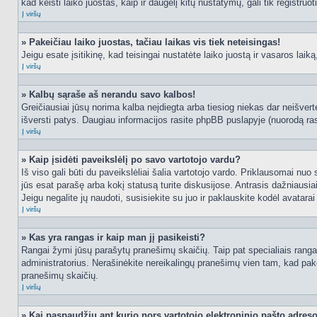
kad keisti laiko juostas, kaip ir daugelį kitų nustatymų, gali tik registruo
Į viršų
» Pakeičiau laiko juostas, tačiau laikas vis tiek neteisingas!
Jeigu esate įsitikinę, kad teisingai nustatėte laiko juostą ir vasaros laik
Į viršų
» Kalbų sąraše aš nerandu savo kalbos!
Greičiausiai jūsų norima kalba neįdiegta arba tiesiog niekas dar neišvertė
išversti patys. Daugiau informacijos rasite phpBB puslapyje (nuorodą ras
Į viršų
» Kaip įsidėti paveikslėlį po savo vartotojo vardu?
Iš viso gali būti du paveikslėliai šalia vartotojo vardo. Priklausomai nuo
jūs esat parašę arba kokį statusą turite diskusijose. Antrasis dažniausiai
Jeigu negalite jų naudoti, susisiekite su juo ir paklauskite kodėl avatarai
Į viršų
» Kas yra rangas ir kaip man jį pasikeisti?
Rangai žymi jūsų parašytų pranešimų skaičių. Taip pat specialiais rangais
administratorius. Nerašinėkite nereikalingų pranešimų vien tam, kad pak
pranešimų skaičių.
Į viršų
» Kai paspaudžiu ant kurio nors vartotojo elektroninio pašto adres