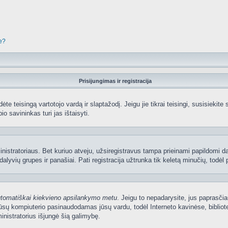
je?
Prisijungimas ir registracija
edėte teisingą vartotojo vardą ir slaptažodį. Jeigu jie tikrai teisingi, susisiekit
io savininkas turi jas ištaisyti.
nistratoriaus. Bet kuriuo atveju, užsiregistravus tampa prieinami papildomi dal
lyvių grupes ir panašiai. Pati registracija užtrunka tik keletą minučių, todėl p
utomatiškai kiekvieno apsilankymo metu
. Jeigu to nepadarysite, jus paprasčia
sų kompiuterio pasinaudodamas jūsų vardu, todėl Interneto kavinėse, bibliote
nistratorius išjungė šią galimybę.