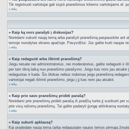
Tik registruoti vartotojai gali siųsti pranešimus kitiems vartotojams el.
Į viršų
» Kaip ką nors parašyti į diskusijas?
Norėdami sukurti naują temą arba parašyti pranešimą paspauskite ant at
temoje nurodytas ekrano apačioje. Pavyzdžiui: Jūs galite kurti naujas tem
Į viršų
» Kaip redaguoti arba ištrinti pranešimą?
Jeigu nesate nei administratorius, nei moderatorius, galite redaguoti ir
per tam tikrą laiką nuo pranešimo parašymo. Jeigu kas nors jau atsakė 
redaguotas ir kada. Šis blokas nebus rodomas jeigu pranešimą redagavo mo
vartotojai negali ištrinti pranešimo, jeigu į jį kas nors jau atsakė.
Į viršų
» Kaip prie savo pranešimų pridėti parašą?
Norėdami prie pranešimų pridėti parašą iš pradžių turite jį susikurti per
prie visų rašomų pranešimų. Tai galite padaryti įjungę atitinkamą nusta
Į viršų
» Kaip sukurti apklausą?
Kai pradedate naują temą (arba redaguojate naujos temos pirmąją žinutę),