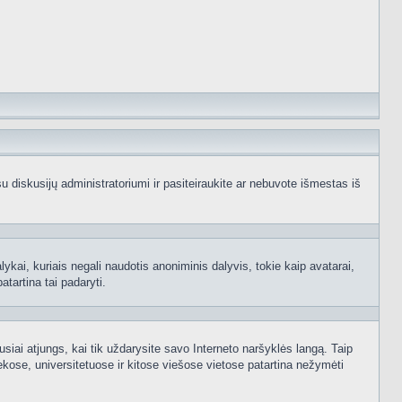
e su diskusijų administratoriumi ir pasiteiraukite ar nebuvote išmestas iš
ykai, kuriais negali naudotis anoniminis dalyvis, tokie kaip avatarai,
atartina tai padaryti.
usiai atjungs, kai tik uždarysite savo Interneto naršyklės langą. Taip
kose, universitetuose ir kitose viešose vietose patartina nežymėti