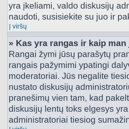
yra įkeliami, valdo diskusijų ad
naudoti, susisiekite su juo ir pa
Į viršų
» Kas yra rangas ir kaip man j
Rangai žymi jūsų parašytų prane
rangais pažymimi ypatingi dalyvi
moderatoriai. Jūs negalite tiesi
nustato diskusijų administrator
pranešimų vien tam, kad pake
diskusijų lentų toks elgesys yr
administratoriai tiesiog sumaži