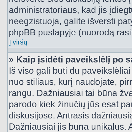
administratoriaus, kad jis įdie
neegzistuoja, galite išversti pa
phpBB puslapyje (nuorodą rasit
Į viršų
» Kaip įsidėti paveikslėlį po 
Iš viso gali būti du paveikslėlia
nuo stiliaus, kurį naudojate, pi
rangu. Dažniausiai tai būna žvai
parodo kiek žinučių jūs esat pa
diskusijose. Antrasis dažniausia
Dažniausiai jis būna unikalus. 