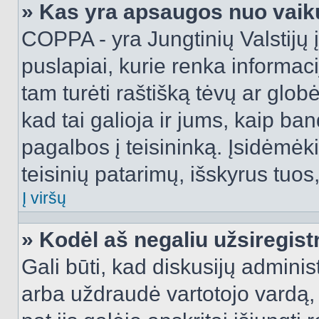
» Kas yra apsaugos nuo vaik
COPPA - yra Jungtinių Valstijų į
puslapiai, kurie renka informac
tam turėti raštišką tėvų ar globė
kad tai galioja ir jums, kaip ba
pagalbos į teisininką. Įsidėmėk
teisinių patarimų, išskyrus tuos,
Į viršų
» Kodėl aš negaliu užsiregist
Gali būti, kad diskusijų admini
arba uždraudė vartotojo vardą, 