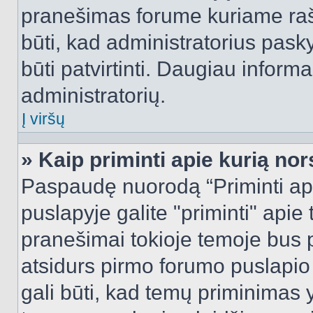
pranešimas forume kuriame rašote
būti, kad administratorius pasky
būti patvirtinti. Daugiau inform
administratorių.
Į viršų
» Kaip priminti apie kurią n
Paspaudę nuorodą “Priminti ap
puslapyje galite "priminti" apie
pranešimai tokioje temoje bus p
atsidurs pirmo forumo puslapio
gali būti, kad temų priminimas 