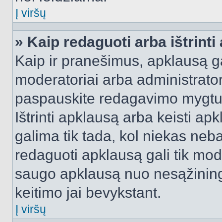
Į viršų
» Kaip redaguoti arba ištrint
Kaip ir pranešimus, apklausą gal
moderatoriai arba administrato
paspauskite redagavimo mygtu
Ištrinti apklausą arba keisti a
galima tik tada, kol niekas neba
redaguoti apklausą gali tik mode
saugo apklausą nuo nesąžinin
keitimo jai bevykstant.
Į viršų