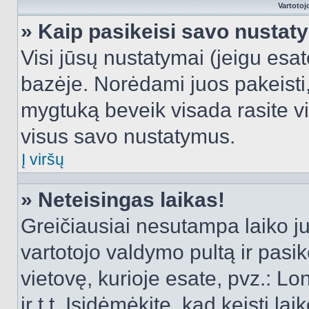
Vartotoj
» Kaip pasikeisi savo nusta
Visi jūsų nustatymai (jeigu es
bazėje. Norėdami juos pakeisti,
mygtuką beveik visada rasite vi
visus savo nustatymus.
Į viršų
» Neteisingas laikas!
Greičiausiai nesutampa laiko juo
vartotojo valdymo pultą ir pasike
vietovę, kurioje esate, pvz.: L
ir t.t. Įsidėmėkite, kad keisti lai