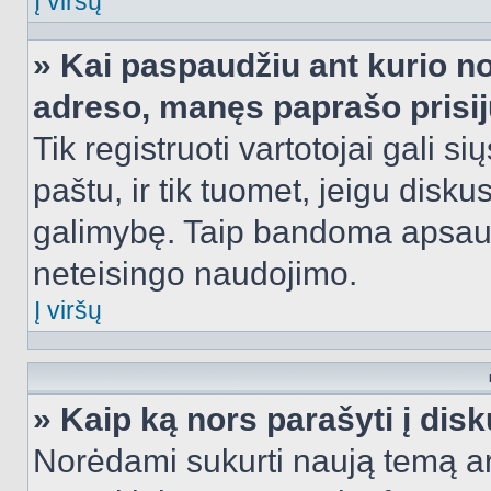
Į viršų
» Kai paspaudžiu ant kurio no
adreso, manęs paprašo prisij
Tik registruoti vartotojai gali s
paštu, ir tik tuomet, jeigu disku
galimybę. Taip bandoma apsaugo
neteisingo naudojimo.
Į viršų
» Kaip ką nors parašyti į dis
Norėdami sukurti naują temą a