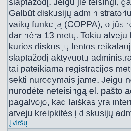
slaptažodį. Jeigu jie teisingi, ga
Galbūt diskusijų administrator
vaikų funkciją (COPPA), o jūs r
dar nėra 13 metų. Tokiu atveju 
kurios diskusijų lentos reikalauj
slaptažodį aktyvuotų administra
tai pateikiama registracijos metu.
sekti nurodymais jame. Jeigu ne
nurodėte neteisingą el. pašto 
pagalvojo, kad laiškas yra inte
atveju kreipkitės į diskusijų adm
Į viršų