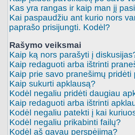
Kas yra rangas ir kaip man jį pasi
Kai paspaudžiu ant kurio nors va
paprašo prisijungti. Kodėl?
Rašymo veiksmai
Kaip ką nors parašyti į diskusijas
Kaip redaguoti arba ištrinti pran
Kaip prie savo pranešimų pridėti
Kaip sukurti apklausą?
Kodėl negaliu pridėti daugiau a
Kaip redaguoti arba ištrinti apkl
Kodėl negaliu patekti į kai kuriu
Kodėl negaliu prikabinti failų?
Kodėl aš gavau perspėjimą?