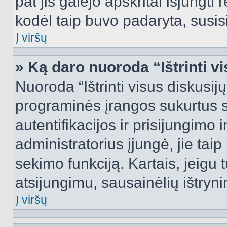
pat jis galėjo apskritai išjungti 
kodėl taip buvo padaryta, susisi
Į viršų
» Ką daro nuoroda “Ištrinti v
Nuoroda “Ištrinti visus diskusij
programinės įrangos sukurtus 
autentifikacijos ir prisijungimo 
administratorius įjungė, jie tai
sekimo funkciją. Kartais, jeigu 
atsijungimu, sausainėlių ištryni
Į viršų