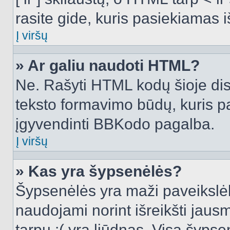
rasite gide, kuris pasiekiamas
Į viršų
» Ar galiu naudoti HTML?
Ne. Rašyti HTML kodų šioje dis
teksto formavimo būdų, kuris 
įgyvendinti BBKodo pagalba.
Į viršų
» Kas yra šypsenėlės?
Šypsenėlės yra maži paveikslėl
naudojami norint išreikšti jausm
tarpu :( yra liūdnas. Visą šyps