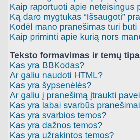
Kaip raportuoti apie neteisingus
Ką daro mygtukas “Išsaugoti” p
Kodėl mano pranešimas turi būti p
Kaip priminti apie kurią nors ma
Teksto formavimas ir temų tipa
Kas yra BBKodas?
Ar galiu naudoti HTML?
Kas yra šypsenėlės?
Ar galiu į pranešimą įtraukti pavei
Kas yra labai svarbūs pranešima
Kas yra svarbios temos?
Kas yra dažnos temos?
Kas yra užrakintos temos?