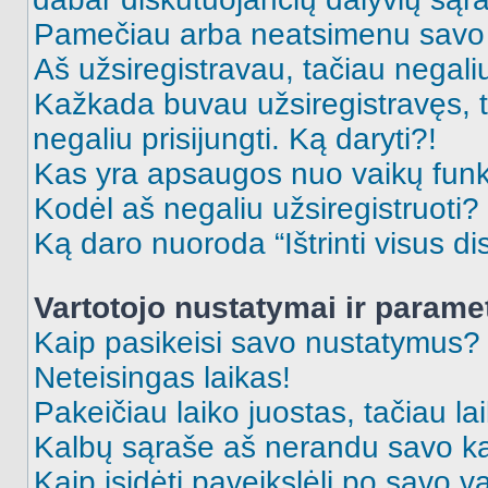
Pamečiau arba neatsimenu savo 
Aš užsiregistravau, tačiau negaliu 
Kažkada buvau užsiregistravęs, ta
negaliu prisijungti. Ką daryti?!
Kas yra apsaugos nuo vaikų fun
Kodėl aš negaliu užsiregistruoti?
Ką daro nuoroda “Ištrinti visus di
Vartotojo nustatymai ir parame
Kaip pasikeisi savo nustatymus?
Neteisingas laikas!
Pakeičiau laiko juostas, tačiau lai
Kalbų sąraše aš nerandu savo ka
Kaip įsidėti paveikslėlį po savo v