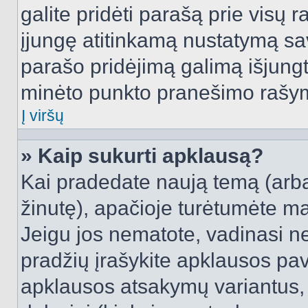
galite pridėti parašą prie visų 
įjungę atitinkamą nustatymą sa
parašo pridėjimą galimą išjung
minėto punkto pranešimo rašy
Į viršų
» Kaip sukurti apklausą?
Kai pradedate naują temą (arb
žinutę), apačioje turėtumėte ma
Jeigu jos nematote, vadinasi net
pradžių įrašykite apklausos pav
apklausos atsakymų variantus,