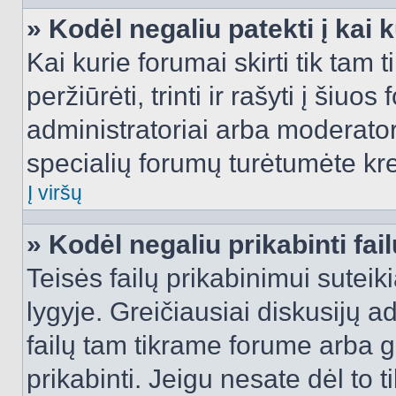
» Kodėl negaliu patekti į kai
Kai kurie forumai skirti tik tam 
peržiūrėti, trinti ir rašyti į ši
administratoriai arba moderatori
specialių forumų turėtumėte krei
Į viršų
» Kodėl negaliu prikabinti fai
Teisės failų prikabinimui sutei
lygyje. Greičiausiai diskusijų ad
failų tam tikrame forume arba ga
prikabinti. Jeigu nesate dėl to t