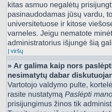
kitas asmuo negalėtų prisijungt
pasinaudodamas jūsų vardu, tod
universitetuose ir kitose viešo
varneles. Jeigu nematote minėt
administratorius išjungė šią ga
Į viršų
» Ar galima kaip nors paslėpt
nesimatytų dabar diskutuojan
Vartotojo valdymo pulte, kortelė
rasite nustatymą
Paslėpti man
prisijungimus žinos tik administr