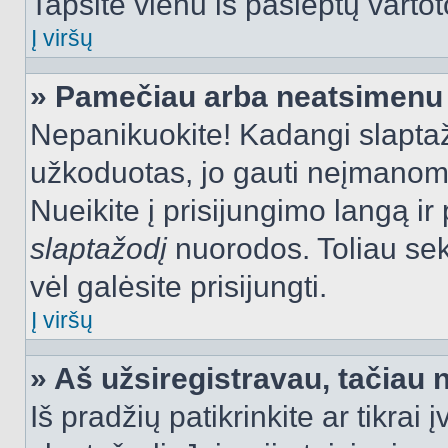
Tapsite vienu iš paslėptų vartot
Į viršų
» Pamečiau arba neatsimenu 
Nepanikuokite! Kadangi slapt
užkoduotas, jo gauti neįmanoma.
Nueikite į prisijungimo langą i
slaptažodį
nuorodos. Toliau sek
vėl galėsite prisijungti.
Į viršų
» Aš užsiregistravau, tačiau n
Iš pradžių patikrinkite ar tikrai 