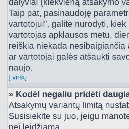
dalyviai (kiekvieną atsakymo var
Taip pat, pasinaudoję parametr
vartotojui”, galite nurodyti, kie
vartotojas apklausos metu, dien
reiškia niekada nesibaigiančią a
ar vartotojai galės atšaukti sav
naujo.
Į viršų
» Kodėl negaliu pridėti daug
Atsakymų variantų limitą nustat
Susisiekite su juo, jeigu manot
nei leidžiama.