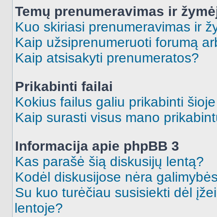
Temų prenumeravimas ir žymė
Kuo skiriasi prenumeravimas ir 
Kaip užsiprenumeruoti forumą a
Kaip atsisakyti prenumeratos?
Prikabinti failai
Kokius failus galiu prikabinti šioj
Kaip surasti visus mano prikabint
Informacija apie phpBB 3
Kas parašė šią diskusijų lentą?
Kodėl diskusijose nėra galimybė
Su kuo turėčiau susisiekti dėl įže
lentoje?