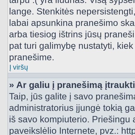
lange. Stenkitės nepersistengti
labai apsunkina pranešimo skai
arba tiesiog ištrins jūsų praneš
pat turi galimybę nustatyti, ki
pranešime.
Į viršų
» Ar galiu į pranešimą įtraukt
Taip, jūs galite į savo pranešimą
administratorius įjungė tokią gal
iš savo kompiuterio. Priešingu a
paveikslėlio Internete, pvz.: 