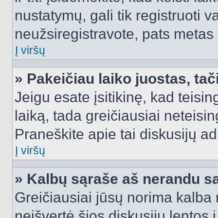
nustatymų, gali tik registruoti va
neužsiregistravote, pats metas b
Į viršų
» Pakeičiau laiko juostas, tač
Jeigu esate įsitikinę, kad teisin
laiką, tada greičiausiai neteisi
Praneškite apie tai diskusijų ad
Į viršų
» Kalbų sąraše aš nerandu s
Greičiausiai jūsų norima kalba 
neišvertė šios diskusijų lentos 