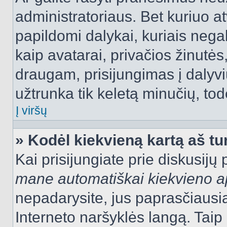
administratoriaus. Bet kuriuo a
papildomi dalykai, kuriais negal
kaip avatarai, privačios žinutės
draugam, prisijungimas į dalyvių
užtrunka tik keletą minučių, todė
Į viršų
» Kodėl kiekvieną kartą aš tur
Kai prisijungiate prie diskusijų
mane automatiškai kiekvieno 
nepadarysite, jus paprasčiausiai
Interneto naršyklės langą. Ta