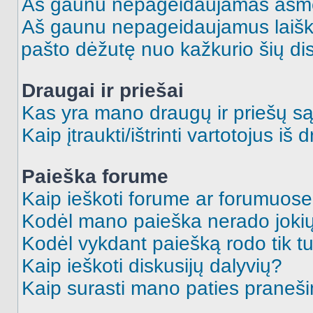
Aš gaunu nepageidaujamas asme
Aš gaunu nepageidaujamus laiškus
pašto dėžutę nuo kažkurio šių dis
Draugai ir priešai
Kas yra mano draugų ir priešų są
Kaip įtraukti/ištrinti vartotojus i
Paieška forume
Kaip ieškoti forume ar forumuos
Kodėl mano paieška nerado jokių
Kodėl vykdant paiešką rodo tik tu
Kaip ieškoti diskusijų dalyvių?
Kaip surasti mano paties praneš