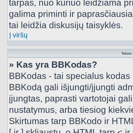
tarpas, nuo kuriuo leidžiama pr
galima priminti ir paprasčiausiai 
tai leidžia diskusijų taisyklės.
Į viršų
Teksto 
» Kas yra BBKodas?
BBKodas - tai specialus kodas 
BBKodą gali išjungti/įjungti ad
įjungtas, paprasti vartotojai gali 
nustatymus, arba tiesiog kiek
Skirtumas tarp BBKodo ir HTML
[ ir ] skliaustų, o HTML tarp <