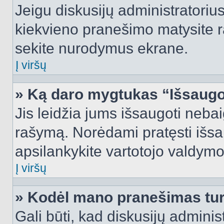
Jeigu diskusijų administratorius
kiekvieno pranešimo matysite r
sekite nurodymus ekrane.
Į viršų
» Ką daro mygtukas “Išsaugo
Jis leidžia jums išsaugoti nebai
rašymą. Norėdami pratęsti išs
apsilankykite vartotojo valdymo
Į viršų
» Kodėl mano pranešimas turi
Gali būti, kad diskusijų admini