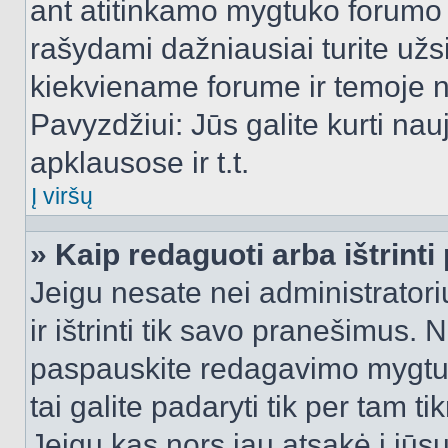
ant atitinkamo mygtuko forumo 
rašydami dažniausiai turite užsi
kiekviename forume ir temoje 
Pavyzdžiui: Jūs galite kurti nau
apklausose ir t.t.
Į viršų
» Kaip redaguoti arba ištrint
Jeigu nesate nei administratori
ir ištrinti tik savo pranešimus
paspauskite redagavimo mygtuk
tai galite padaryti tik per tam 
Jeigu kas nors jau atsakė į jūs