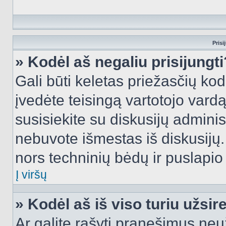
Prisi
» Kodėl aš negaliu prisijungti
Gali būti keletas priežasčių kodė
įvedėte teisingą vartotojo vardą i
susisiekite su diskusijų administ
nebuvote išmestas iš diskusijų. T
nors techninių bėdų ir puslapio s
Į viršų
» Kodėl aš iš viso turiu užsir
Ar galite rašyti pranešimus neu