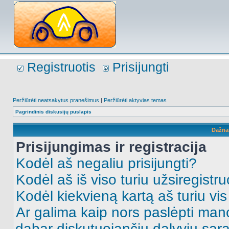
Registruotis
Prisijungti
Peržiūrėti neatsakytus pranešimus
|
Peržiūrėti aktyvias temas
Pagrindinis diskusijų puslapis
Dažna
Prisijungimas ir registracija
Kodėl aš negaliu prisijungti?
Kodėl aš iš viso turiu užsiregistru
Kodėl kiekvieną kartą aš turiu vis 
Ar galima kaip nors paslėpti man
dabar diskutuojančių dalyvių sąr