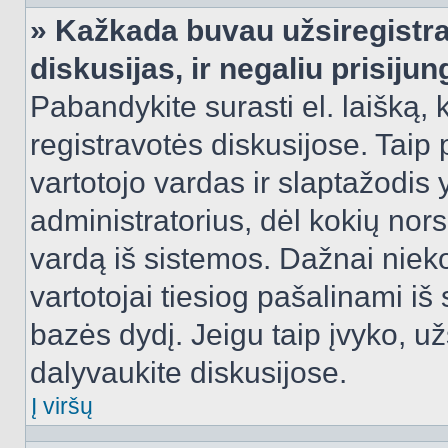
» Kažkada buvau užsiregistra
diskusijas, ir negaliu prisijun
Pabandykite surasti el. laišką, 
registravotės diskusijose. Taip p
vartotojo vardas ir slaptažodis y
administratorius, dėl kokių nors
vardą iš sistemos. Dažnai niek
vartotojai tiesiog pašalinami i
bazės dydį. Jeigu taip įvyko, užs
dalyvaukite diskusijose.
Į viršų