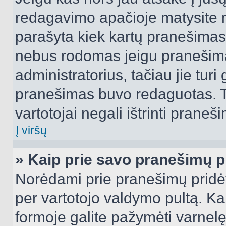
redagavimo apačioje matysite n
parašyta kiek kartų pranešimas
nebus rodomas jeigu pranešim
administratorius, tačiau jie turi
pranešimas buvo redaguotas. Tai
vartotojai negali ištrinti praneši
Į viršų
» Kaip prie savo pranešimų p
Norėdami prie pranešimų pridėti 
per vartotojo valdymo pultą. Ka
formoje galite pažymėti varnel