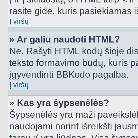
rasite gide, kuris pasiekiamas
Į viršų
» Ar galiu naudoti HTML?
Ne. Rašyti HTML kodų šioje dis
teksto formavimo būdų, kuris 
įgyvendinti BBKodo pagalba.
Į viršų
» Kas yra šypsenėlės?
Šypsenėlės yra maži paveikslėl
naudojami norint išreikšti jausm
tarpu :( yra liūdnas. Visą šyps