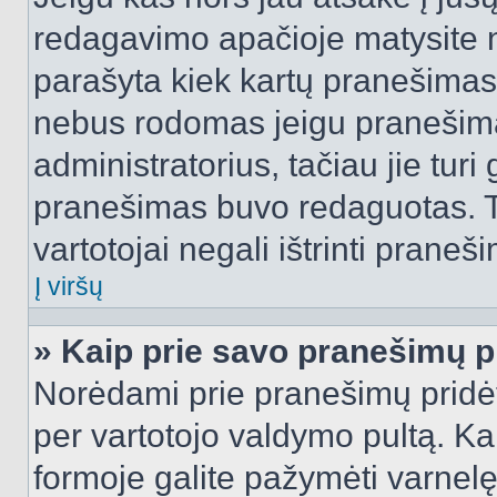
redagavimo apačioje matysite n
parašyta kiek kartų pranešimas
nebus rodomas jeigu pranešim
administratorius, tačiau jie turi
pranešimas buvo redaguotas. Tai
vartotojai negali ištrinti praneši
Į viršų
» Kaip prie savo pranešimų p
Norėdami prie pranešimų pridėti 
per vartotojo valdymo pultą. Ka
formoje galite pažymėti varnel