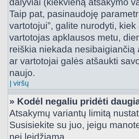
dalyviai (kiekvieną atsakymo var
Taip pat, pasinaudoję parametr
vartotojui”, galite nurodyti, kie
vartotojas apklausos metu, dien
reiškia niekada nesibaigiančią a
ar vartotojai galės atšaukti sav
naujo.
Į viršų
» Kodėl negaliu pridėti daug
Atsakymų variantų limitą nustat
Susisiekite su juo, jeigu manot
nei leidžiama.