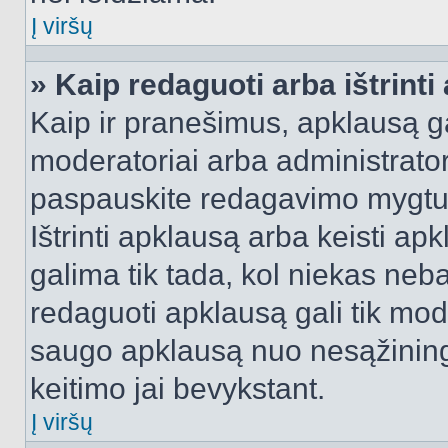
Į viršų
» Kaip redaguoti arba ištrint
Kaip ir pranešimus, apklausą gal
moderatoriai arba administrato
paspauskite redagavimo mygtu
Ištrinti apklausą arba keisti a
galima tik tada, kol niekas neba
redaguoti apklausą gali tik mode
saugo apklausą nuo nesąžinin
keitimo jai bevykstant.
Į viršų