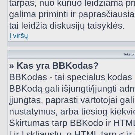
tarpas, nuo kuriuo leidžiama pr
galima priminti ir paprasčiausiai 
tai leidžia diskusijų taisyklės.
Į viršų
Teksto 
» Kas yra BBKodas?
BBKodas - tai specialus kodas 
BBKodą gali išjungti/įjungti ad
įjungtas, paprasti vartotojai gali 
nustatymus, arba tiesiog kiek
Skirtumas tarp BBKodo ir HTML
[ ir ] skliaustų, o HTML tarp <