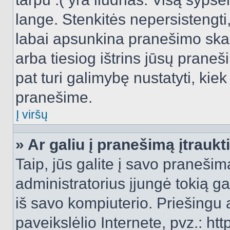
lange. Stenkitės nepersistengti
labai apsunkina pranešimo skai
arba tiesiog ištrins jūsų praneš
pat turi galimybę nustatyti, ki
pranešime.
Į viršų
» Ar galiu į pranešimą įtraukt
Taip, jūs galite į savo pranešimą
administratorius įjungė tokią gal
iš savo kompiuterio. Priešingu a
paveikslėlio Internete, pvz.: 