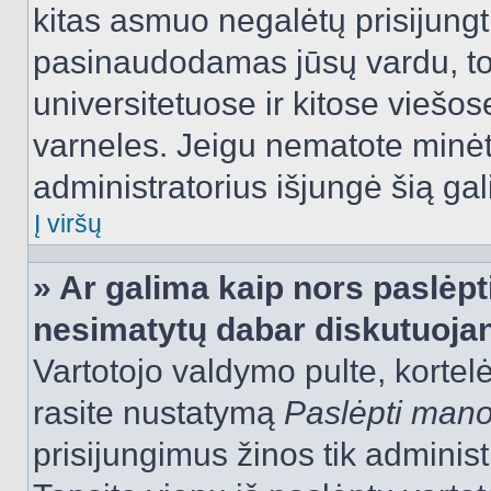
kitas asmuo negalėtų prisijungt
pasinaudodamas jūsų vardu, tod
universitetuose ir kitose viešo
varneles. Jeigu nematote minėt
administratorius išjungė šią ga
Į viršų
» Ar galima kaip nors paslėpt
nesimatytų dabar diskutuojan
Vartotojo valdymo pulte, kortelė
rasite nustatymą
Paslėpti man
prisijungimus žinos tik administr