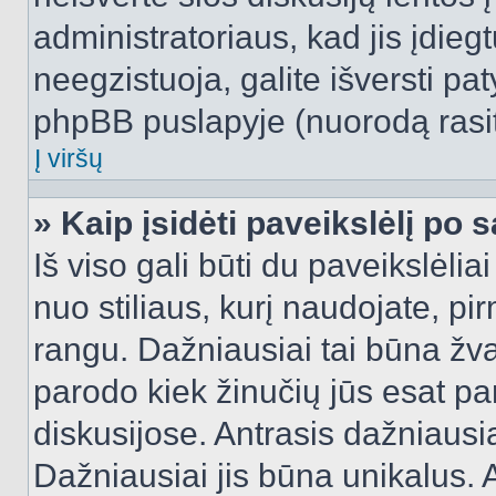
administratoriaus, kad jis įdie
neegzistuoja, galite išversti pa
phpBB puslapyje (nuorodą rasit
Į viršų
» Kaip įsidėti paveikslėlį po 
Iš viso gali būti du paveikslėlia
nuo stiliaus, kurį naudojate, pi
rangu. Dažniausiai tai būna žvai
parodo kiek žinučių jūs esat pa
diskusijose. Antrasis dažniausia
Dažniausiai jis būna unikalus. 