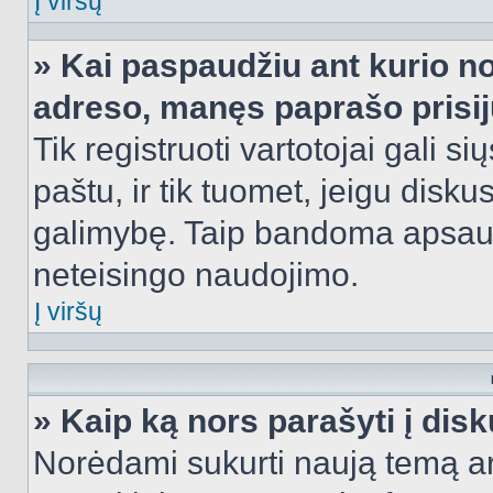
Į viršų
» Kai paspaudžiu ant kurio no
adreso, manęs paprašo prisij
Tik registruoti vartotojai gali s
paštu, ir tik tuomet, jeigu disku
galimybę. Taip bandoma apsaugo
neteisingo naudojimo.
Į viršų
» Kaip ką nors parašyti į dis
Norėdami sukurti naują temą a