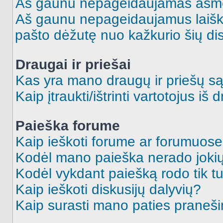
Aš gaunu nepageidaujamas asme
Aš gaunu nepageidaujamus laiškus
pašto dėžutę nuo kažkurio šių dis
Draugai ir priešai
Kas yra mano draugų ir priešų są
Kaip įtraukti/ištrinti vartotojus i
Paieška forume
Kaip ieškoti forume ar forumuos
Kodėl mano paieška nerado jokių
Kodėl vykdant paiešką rodo tik tu
Kaip ieškoti diskusijų dalyvių?
Kaip surasti mano paties praneš