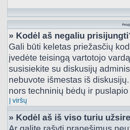
Prisi
» Kodėl aš negaliu prisijungti
Gali būti keletas priežasčių kodė
įvedėte teisingą vartotojo vardą i
susisiekite su diskusijų administ
nebuvote išmestas iš diskusijų. T
nors techninių bėdų ir puslapio s
Į viršų
» Kodėl aš iš viso turiu užsir
Ar galite rašyti pranešimus neu