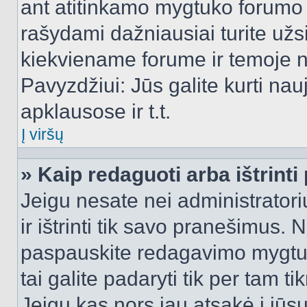
ant atitinkamo mygtuko forumo 
rašydami dažniausiai turite užsi
kiekviename forume ir temoje 
Pavyzdžiui: Jūs galite kurti nau
apklausose ir t.t.
Į viršų
» Kaip redaguoti arba ištrint
Jeigu nesate nei administratori
ir ištrinti tik savo pranešimus
paspauskite redagavimo mygtuk
tai galite padaryti tik per tam 
Jeigu kas nors jau atsakė į jūs