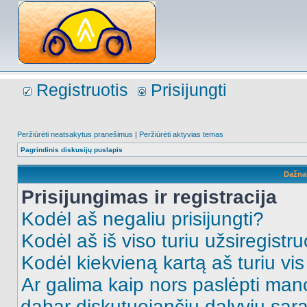
Registruotis
Prisijungti
Peržiūrėti neatsakytus pranešimus
|
Peržiūrėti aktyvias temas
Pagrindinis diskusijų puslapis
Dažna
Prisijungimas ir registracija
Kodėl aš negaliu prisijungti?
Kodėl aš iš viso turiu užsiregistru
Kodėl kiekvieną kartą aš turiu vis 
Ar galima kaip nors paslėpti man
dabar diskutuojančių dalyvių sąr