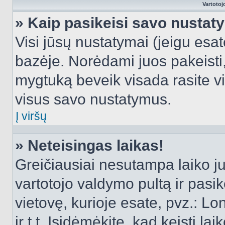
Vartotoj
» Kaip pasikeisi savo nusta
Visi jūsų nustatymai (jeigu es
bazėje. Norėdami juos pakeisti,
mygtuką beveik visada rasite vi
visus savo nustatymus.
Į viršų
» Neteisingas laikas!
Greičiausiai nesutampa laiko juo
vartotojo valdymo pultą ir pasike
vietovę, kurioje esate, pvz.: L
ir t.t. Įsidėmėkite, kad keisti lai