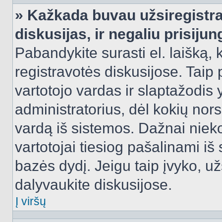
» Kažkada buvau užsiregistra
diskusijas, ir negaliu prisijun
Pabandykite surasti el. laišką, 
registravotės diskusijose. Taip p
vartotojo vardas ir slaptažodis y
administratorius, dėl kokių nors
vardą iš sistemos. Dažnai niek
vartotojai tiesiog pašalinami i
bazės dydį. Jeigu taip įvyko, užs
dalyvaukite diskusijose.
Į viršų