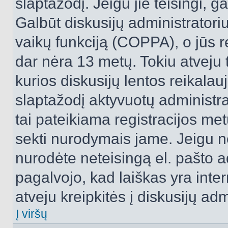
slaptažodį. Jeigu jie teisingi, ga
Galbūt diskusijų administrator
vaikų funkciją (COPPA), o jūs r
dar nėra 13 metų. Tokiu atveju 
kurios diskusijų lentos reikalauj
slaptažodį aktyvuotų administra
tai pateikiama registracijos metu.
sekti nurodymais jame. Jeigu ne
nurodėte neteisingą el. pašto 
pagalvojo, kad laiškas yra inte
atveju kreipkitės į diskusijų adm
Į viršų