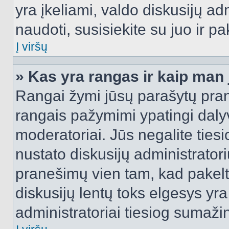
yra įkeliami, valdo diskusijų ad
naudoti, susisiekite su juo ir pa
Į viršų
» Kas yra rangas ir kaip man j
Rangai žymi jūsų parašytų prane
rangais pažymimi ypatingi dalyvi
moderatoriai. Jūs negalite tiesi
nustato diskusijų administrator
pranešimų vien tam, kad pake
diskusijų lentų toks elgesys yr
administratoriai tiesiog sumaži