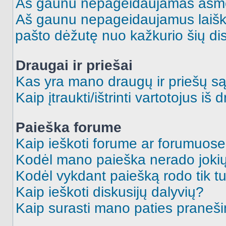
Aš gaunu nepageidaujamas asme
Aš gaunu nepageidaujamus laiškus
pašto dėžutę nuo kažkurio šių dis
Draugai ir priešai
Kas yra mano draugų ir priešų są
Kaip įtraukti/ištrinti vartotojus i
Paieška forume
Kaip ieškoti forume ar forumuos
Kodėl mano paieška nerado jokių
Kodėl vykdant paiešką rodo tik tu
Kaip ieškoti diskusijų dalyvių?
Kaip surasti mano paties praneš