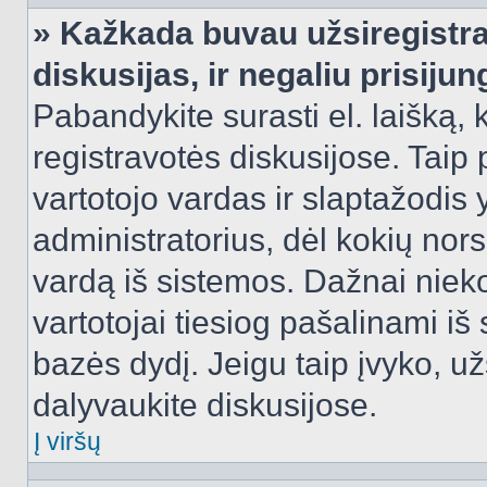
» Kažkada buvau užsiregistra
diskusijas, ir negaliu prisijun
Pabandykite surasti el. laišką, 
registravotės diskusijose. Taip p
vartotojo vardas ir slaptažodis y
administratorius, dėl kokių nors
vardą iš sistemos. Dažnai niek
vartotojai tiesiog pašalinami i
bazės dydį. Jeigu taip įvyko, užs
dalyvaukite diskusijose.
Į viršų