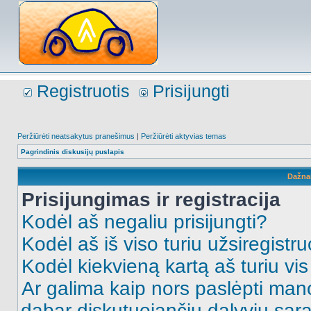
Registruotis
Prisijungti
Peržiūrėti neatsakytus pranešimus
|
Peržiūrėti aktyvias temas
Pagrindinis diskusijų puslapis
Dažna
Prisijungimas ir registracija
Kodėl aš negaliu prisijungti?
Kodėl aš iš viso turiu užsiregistru
Kodėl kiekvieną kartą aš turiu vis 
Ar galima kaip nors paslėpti man
dabar diskutuojančių dalyvių sąr