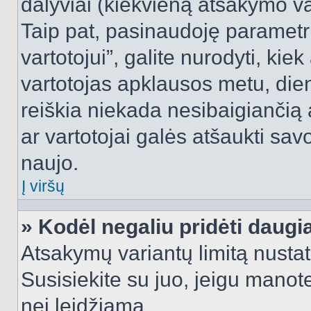
dalyviai (kiekvieną atsakymo var
Taip pat, pasinaudoję parametr
vartotojui”, galite nurodyti, kie
vartotojas apklausos metu, dien
reiškia niekada nesibaigiančią a
ar vartotojai galės atšaukti sav
naujo.
Į viršų
» Kodėl negaliu pridėti daug
Atsakymų variantų limitą nustat
Susisiekite su juo, jeigu manot
nei leidžiama.