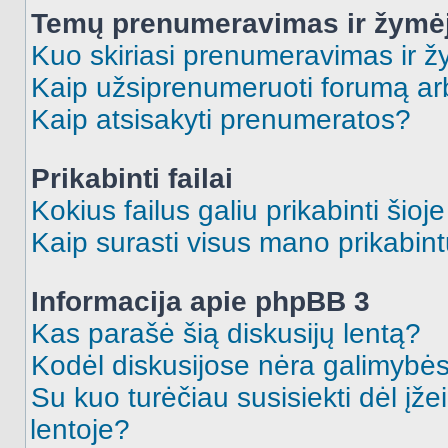
Temų prenumeravimas ir žymė
Kuo skiriasi prenumeravimas ir 
Kaip užsiprenumeruoti forumą a
Kaip atsisakyti prenumeratos?
Prikabinti failai
Kokius failus galiu prikabinti šioj
Kaip surasti visus mano prikabint
Informacija apie phpBB 3
Kas parašė šią diskusijų lentą?
Kodėl diskusijose nėra galimybė
Su kuo turėčiau susisiekti dėl įže
lentoje?