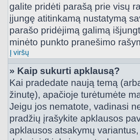
galite pridėti parašą prie visų 
įjungę atitinkamą nustatymą sa
parašo pridėjimą galimą išjung
minėto punkto pranešimo rašy
Į viršų
» Kaip sukurti apklausą?
Kai pradedate naują temą (arb
žinutę), apačioje turėtumėte ma
Jeigu jos nematote, vadinasi net
pradžių įrašykite apklausos pav
apklausos atsakymų variantus,