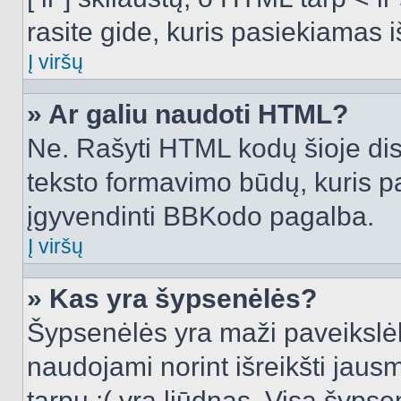
rasite gide, kuris pasiekiamas
Į viršų
» Ar galiu naudoti HTML?
Ne. Rašyti HTML kodų šioje dis
teksto formavimo būdų, kuris 
įgyvendinti BBKodo pagalba.
Į viršų
» Kas yra šypsenėlės?
Šypsenėlės yra maži paveikslėl
naudojami norint išreikšti jausm
tarpu :( yra liūdnas. Visą šyps