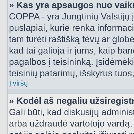
» Kas yra apsaugos nuo vaik
COPPA - yra Jungtinių Valstijų į
puslapiai, kurie renka informac
tam turėti raštišką tėvų ar globė
kad tai galioja ir jums, kaip ba
pagalbos į teisininką. Įsidėmėk
teisinių patarimų, išskyrus tuos,
Į viršų
» Kodėl aš negaliu užsiregist
Gali būti, kad diskusijų admini
arba uždraudė vartotojo vardą, 