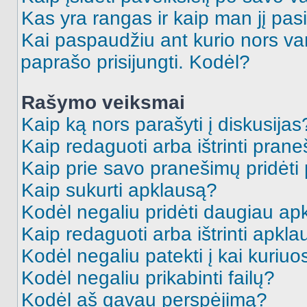
Kas yra rangas ir kaip man jį pasi
Kai paspaudžiu ant kurio nors va
paprašo prisijungti. Kodėl?
Rašymo veiksmai
Kaip ką nors parašyti į diskusijas
Kaip redaguoti arba ištrinti pran
Kaip prie savo pranešimų pridėti
Kaip sukurti apklausą?
Kodėl negaliu pridėti daugiau a
Kaip redaguoti arba ištrinti apkl
Kodėl negaliu patekti į kai kuriu
Kodėl negaliu prikabinti failų?
Kodėl aš gavau perspėjimą?