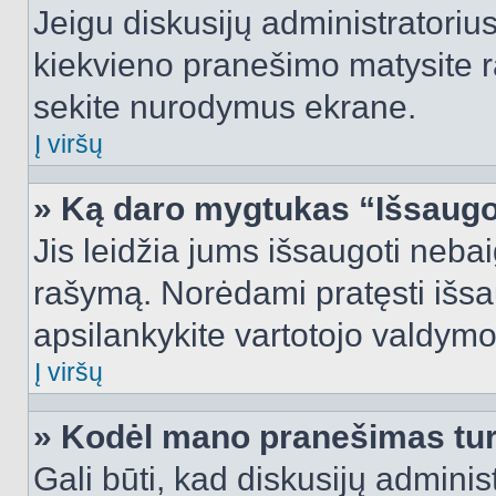
Jeigu diskusijų administratorius
kiekvieno pranešimo matysite r
sekite nurodymus ekrane.
Į viršų
» Ką daro mygtukas “Išsaugo
Jis leidžia jums išsaugoti nebai
rašymą. Norėdami pratęsti išs
apsilankykite vartotojo valdymo
Į viršų
» Kodėl mano pranešimas turi
Gali būti, kad diskusijų admini