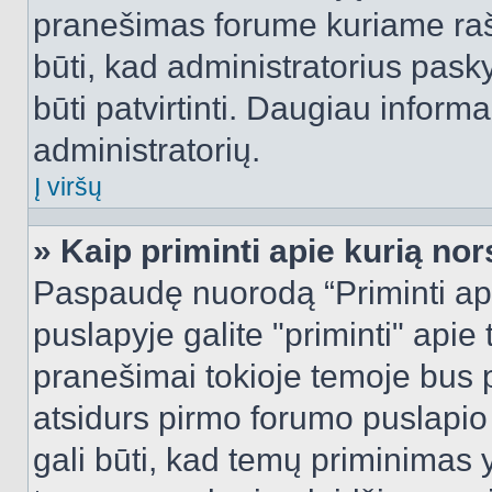
pranešimas forume kuriame rašote
būti, kad administratorius pasky
būti patvirtinti. Daugiau inform
administratorių.
Į viršų
» Kaip priminti apie kurią n
Paspaudę nuorodą “Priminti ap
puslapyje galite "priminti" apie
pranešimai tokioje temoje bus p
atsidurs pirmo forumo puslapio
gali būti, kad temų priminimas 