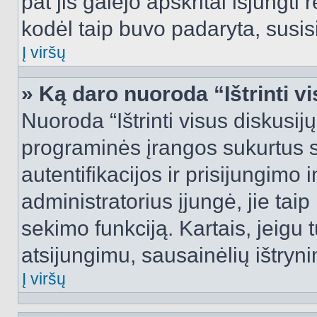
pat jis galėjo apskritai išjungti 
kodėl taip buvo padaryta, susisi
Į viršų
» Ką daro nuoroda “Ištrinti v
Nuoroda “Ištrinti visus diskusij
programinės įrangos sukurtus 
autentifikacijos ir prisijungimo 
administratorius įjungė, jie tai
sekimo funkciją. Kartais, jeigu 
atsijungimu, sausainėlių ištryni
Į viršų