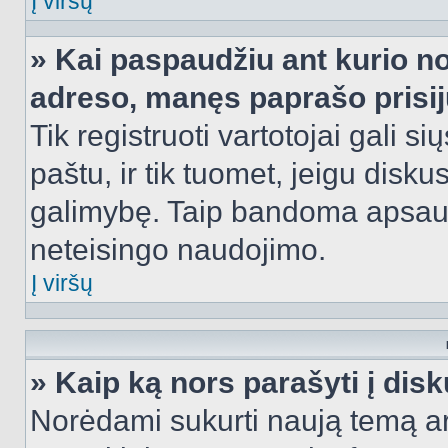
Į viršų
» Kai paspaudžiu ant kurio no
adreso, manęs paprašo prisij
Tik registruoti vartotojai gali s
paštu, ir tik tuomet, jeigu disku
galimybę. Taip bandoma apsaugo
neteisingo naudojimo.
Į viršų
» Kaip ką nors parašyti į dis
Norėdami sukurti naują temą a