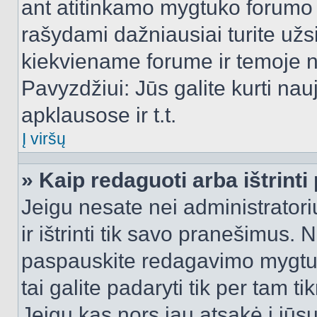
ant atitinkamo mygtuko forumo 
rašydami dažniausiai turite užsi
kiekviename forume ir temoje 
Pavyzdžiui: Jūs galite kurti nau
apklausose ir t.t.
Į viršų
» Kaip redaguoti arba ištrint
Jeigu nesate nei administratori
ir ištrinti tik savo pranešimus
paspauskite redagavimo mygtuk
tai galite padaryti tik per tam 
Jeigu kas nors jau atsakė į jūs