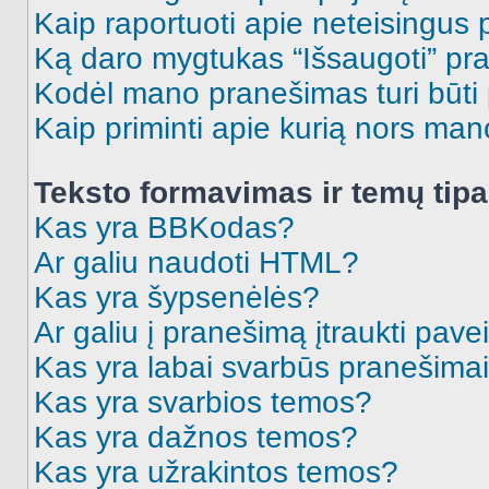
Kaip raportuoti apie neteisingus
Ką daro mygtukas “Išsaugoti” p
Kodėl mano pranešimas turi būti p
Kaip priminti apie kurią nors ma
Teksto formavimas ir temų tipa
Kas yra BBKodas?
Ar galiu naudoti HTML?
Kas yra šypsenėlės?
Ar galiu į pranešimą įtraukti pavei
Kas yra labai svarbūs pranešima
Kas yra svarbios temos?
Kas yra dažnos temos?
Kas yra užrakintos temos?