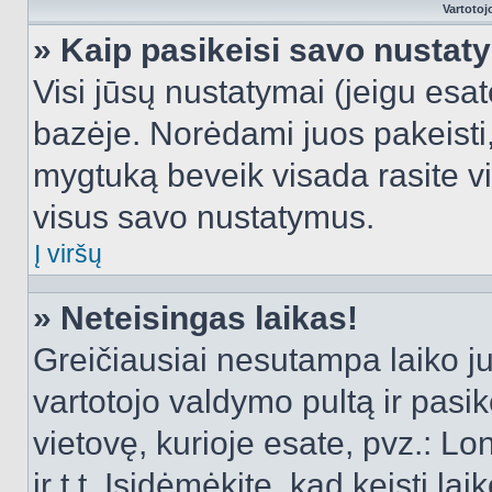
Vartotoj
» Kaip pasikeisi savo nusta
Visi jūsų nustatymai (jeigu es
bazėje. Norėdami juos pakeisti,
mygtuką beveik visada rasite vi
visus savo nustatymus.
Į viršų
» Neteisingas laikas!
Greičiausiai nesutampa laiko juo
vartotojo valdymo pultą ir pasike
vietovę, kurioje esate, pvz.: L
ir t.t. Įsidėmėkite, kad keisti lai