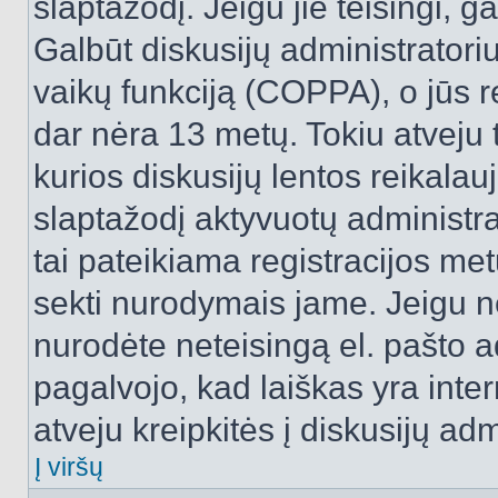
slaptažodį. Jeigu jie teisingi, ga
Galbūt diskusijų administrator
vaikų funkciją (COPPA), o jūs r
dar nėra 13 metų. Tokiu atveju 
kurios diskusijų lentos reikalauj
slaptažodį aktyvuotų administra
tai pateikiama registracijos metu.
sekti nurodymais jame. Jeigu ne
nurodėte neteisingą el. pašto 
pagalvojo, kad laiškas yra inte
atveju kreipkitės į diskusijų adm
Į viršų