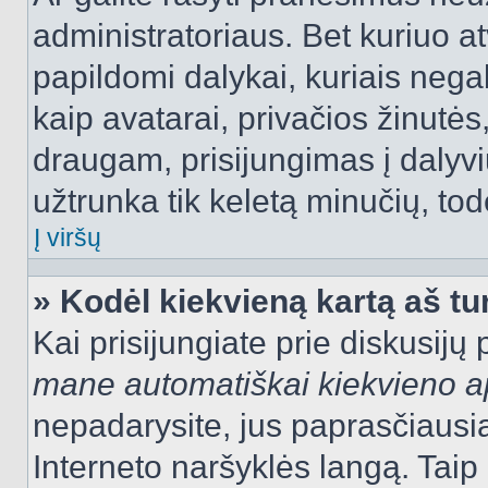
administratoriaus. Bet kuriuo a
papildomi dalykai, kuriais negal
kaip avatarai, privačios žinutės
draugam, prisijungimas į dalyvių
užtrunka tik keletą minučių, todė
Į viršų
» Kodėl kiekvieną kartą aš tur
Kai prisijungiate prie diskusijų
mane automatiškai kiekvieno 
nepadarysite, jus paprasčiausiai
Interneto naršyklės langą. Ta