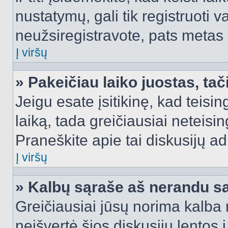
nustatymų, gali tik registruoti va
neužsiregistravote, pats metas b
Į viršų
» Pakeičiau laiko juostas, tač
Jeigu esate įsitikinę, kad teisin
laiką, tada greičiausiai neteisi
Praneškite apie tai diskusijų ad
Į viršų
» Kalbų sąraše aš nerandu s
Greičiausiai jūsų norima kalba 
neišvertė šios diskusijų lentos 