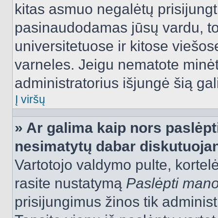
kitas asmuo negalėtų prisijungt
pasinaudodamas jūsų vardu, tod
universitetuose ir kitose viešo
varneles. Jeigu nematote minėt
administratorius išjungė šią ga
Į viršų
» Ar galima kaip nors paslėpt
nesimatytų dabar diskutuojan
Vartotojo valdymo pulte, kortelė
rasite nustatymą
Paslėpti man
prisijungimus žinos tik administr