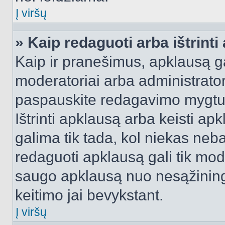
Į viršų
» Kaip redaguoti arba ištrint
Kaip ir pranešimus, apklausą gal
moderatoriai arba administrato
paspauskite redagavimo mygtu
Ištrinti apklausą arba keisti a
galima tik tada, kol niekas neba
redaguoti apklausą gali tik mode
saugo apklausą nuo nesąžinin
keitimo jai bevykstant.
Į viršų