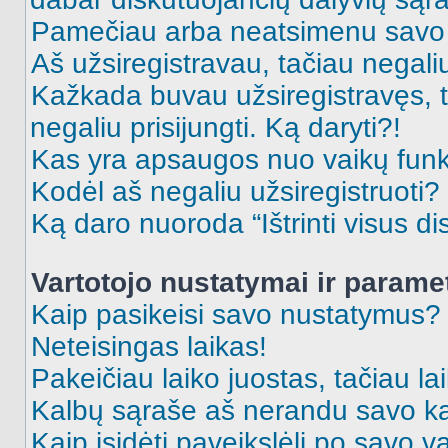
Pamečiau arba neatsimenu savo 
Aš užsiregistravau, tačiau negaliu 
Kažkada buvau užsiregistravęs, ta
negaliu prisijungti. Ką daryti?!
Kas yra apsaugos nuo vaikų fun
Kodėl aš negaliu užsiregistruoti?
Ką daro nuoroda “Ištrinti visus di
Vartotojo nustatymai ir parame
Kaip pasikeisi savo nustatymus?
Neteisingas laikas!
Pakeičiau laiko juostas, tačiau lai
Kalbų sąraše aš nerandu savo ka
Kaip įsidėti paveikslėlį po savo v