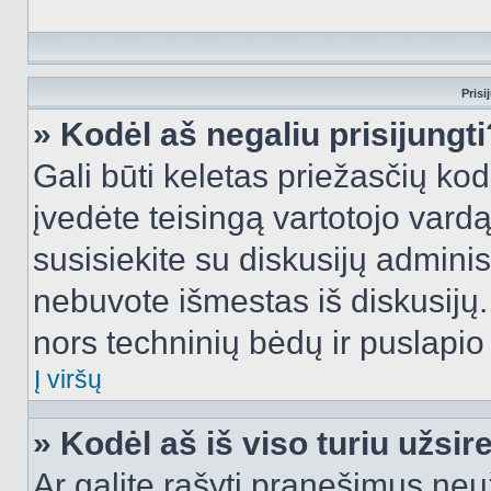
Prisi
» Kodėl aš negaliu prisijungti
Gali būti keletas priežasčių kodė
įvedėte teisingą vartotojo vardą i
susisiekite su diskusijų administ
nebuvote išmestas iš diskusijų. T
nors techninių bėdų ir puslapio s
Į viršų
» Kodėl aš iš viso turiu užsir
Ar galite rašyti pranešimus neu