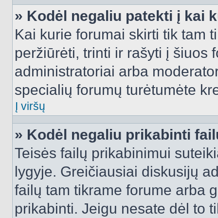
» Kodėl negaliu patekti į kai
Kai kurie forumai skirti tik tam 
peržiūrėti, trinti ir rašyti į ši
administratoriai arba moderatori
specialių forumų turėtumėte krei
Į viršų
» Kodėl negaliu prikabinti fai
Teisės failų prikabinimui sutei
lygyje. Greičiausiai diskusijų ad
failų tam tikrame forume arba ga
prikabinti. Jeigu nesate dėl to t