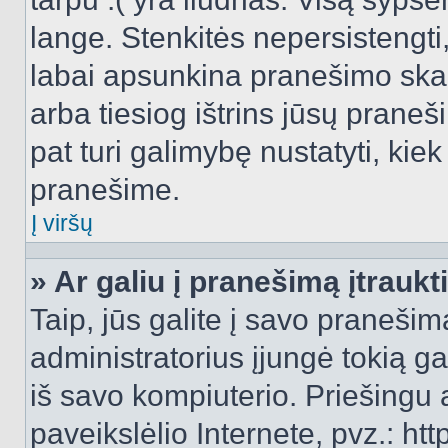
lange. Stenkitės nepersistengti
labai apsunkina pranešimo skai
arba tiesiog ištrins jūsų praneš
pat turi galimybę nustatyti, ki
pranešime.
Į viršų
» Ar galiu į pranešimą įtraukt
Taip, jūs galite į savo pranešimą
administratorius įjungė tokią gal
iš savo kompiuterio. Priešingu a
paveikslėlio Internete, pvz.: 