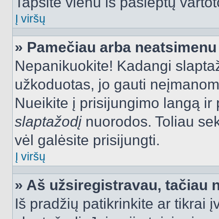
Tapsite vienu iš paslėptų vartot
Į viršų
» Pamečiau arba neatsimenu 
Nepanikuokite! Kadangi slapt
užkoduotas, jo gauti neįmanoma.
Nueikite į prisijungimo langą i
slaptažodį
nuorodos. Toliau sek
vėl galėsite prisijungti.
Į viršų
» Aš užsiregistravau, tačiau n
Iš pradžių patikrinkite ar tikrai 