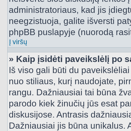
administratoriaus, kad jis įdie
neegzistuoja, galite išversti pa
phpBB puslapyje (nuorodą rasit
Į viršų
» Kaip įsidėti paveikslėlį po 
Iš viso gali būti du paveikslėlia
nuo stiliaus, kurį naudojate, pi
rangu. Dažniausiai tai būna žvai
parodo kiek žinučių jūs esat pa
diskusijose. Antrasis dažniausia
Dažniausiai jis būna unikalus. 