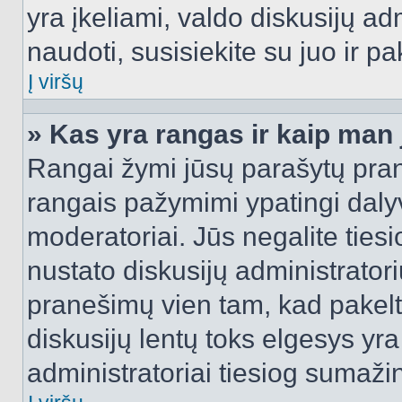
yra įkeliami, valdo diskusijų ad
naudoti, susisiekite su juo ir pa
Į viršų
» Kas yra rangas ir kaip man j
Rangai žymi jūsų parašytų prane
rangais pažymimi ypatingi dalyvi
moderatoriai. Jūs negalite tiesi
nustato diskusijų administrator
pranešimų vien tam, kad pake
diskusijų lentų toks elgesys yr
administratoriai tiesiog sumaži