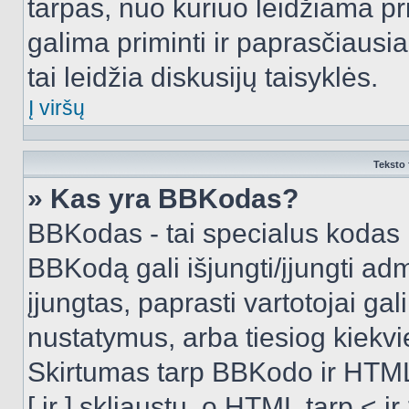
tarpas, nuo kuriuo leidžiama pr
galima priminti ir paprasčiausiai 
tai leidžia diskusijų taisyklės.
Į viršų
Teksto 
» Kas yra BBKodas?
BBKodas - tai specialus kodas 
BBKodą gali išjungti/įjungti ad
įjungtas, paprasti vartotojai gali 
nustatymus, arba tiesiog kiek
Skirtumas tarp BBKodo ir HTML
[ ir ] skliaustų, o HTML tarp <