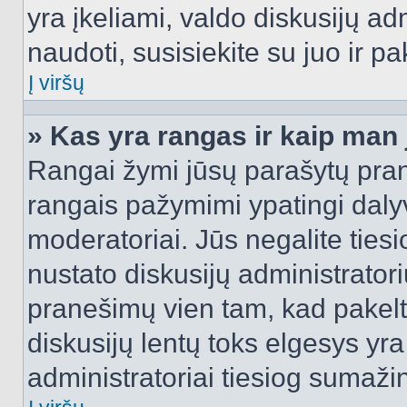
yra įkeliami, valdo diskusijų ad
naudoti, susisiekite su juo ir pa
Į viršų
» Kas yra rangas ir kaip man j
Rangai žymi jūsų parašytų prane
rangais pažymimi ypatingi dalyvi
moderatoriai. Jūs negalite tiesi
nustato diskusijų administrator
pranešimų vien tam, kad pake
diskusijų lentų toks elgesys yr
administratoriai tiesiog sumaži