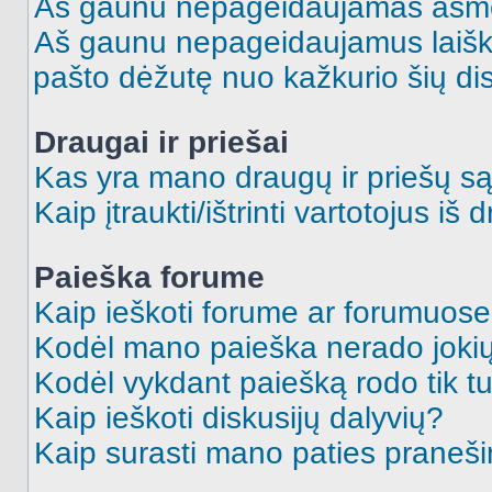
Aš gaunu nepageidaujamas asme
Aš gaunu nepageidaujamus laiškus
pašto dėžutę nuo kažkurio šių dis
Draugai ir priešai
Kas yra mano draugų ir priešų są
Kaip įtraukti/ištrinti vartotojus i
Paieška forume
Kaip ieškoti forume ar forumuos
Kodėl mano paieška nerado jokių
Kodėl vykdant paiešką rodo tik tu
Kaip ieškoti diskusijų dalyvių?
Kaip surasti mano paties praneš