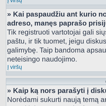
Į viršų
» Kai paspaudžiu ant kurio no
adreso, manęs paprašo prisij
Tik registruoti vartotojai gali s
paštu, ir tik tuomet, jeigu disku
galimybę. Taip bandoma apsaugo
neteisingo naudojimo.
Į viršų
» Kaip ką nors parašyti į dis
Norėdami sukurti naują temą a