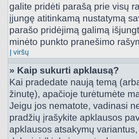
galite pridėti parašą prie visų 
įjungę atitinkamą nustatymą sa
parašo pridėjimą galimą išjung
minėto punkto pranešimo rašy
Į viršų
» Kaip sukurti apklausą?
Kai pradedate naują temą (arb
žinutę), apačioje turėtumėte ma
Jeigu jos nematote, vadinasi net
pradžių įrašykite apklausos pav
apklausos atsakymų variantus,