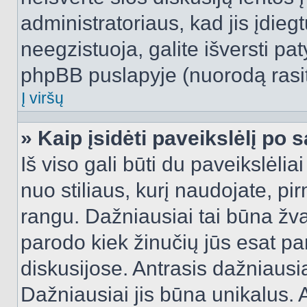
administratoriaus, kad jis įdie
neegzistuoja, galite išversti pa
phpBB puslapyje (nuorodą rasit
Į viršų
» Kaip įsidėti paveikslėlį po 
Iš viso gali būti du paveikslėlia
nuo stiliaus, kurį naudojate, pi
rangu. Dažniausiai tai būna žvai
parodo kiek žinučių jūs esat pa
diskusijose. Antrasis dažniausia
Dažniausiai jis būna unikalus. 