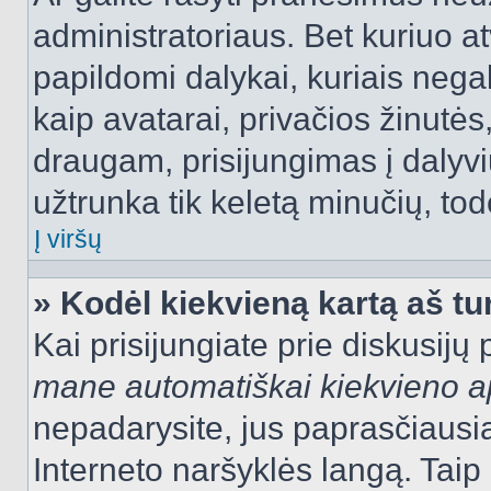
administratoriaus. Bet kuriuo a
papildomi dalykai, kuriais negal
kaip avatarai, privačios žinutės
draugam, prisijungimas į dalyvių
užtrunka tik keletą minučių, todė
Į viršų
» Kodėl kiekvieną kartą aš tur
Kai prisijungiate prie diskusijų
mane automatiškai kiekvieno 
nepadarysite, jus paprasčiausiai
Interneto naršyklės langą. Ta