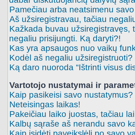
Pamečiau arba neatsimenu savo 
Aš užsiregistravau, tačiau negaliu 
Kažkada buvau užsiregistravęs, ta
negaliu prisijungti. Ką daryti?!
Kas yra apsaugos nuo vaikų fun
Kodėl aš negaliu užsiregistruoti?
Ką daro nuoroda “Ištrinti visus di
Vartotojo nustatymai ir parame
Kaip pasikeisi savo nustatymus?
Neteisingas laikas!
Pakeičiau laiko juostas, tačiau lai
Kalbų sąraše aš nerandu savo ka
Kaip įsidėti paveikslėlį po savo v