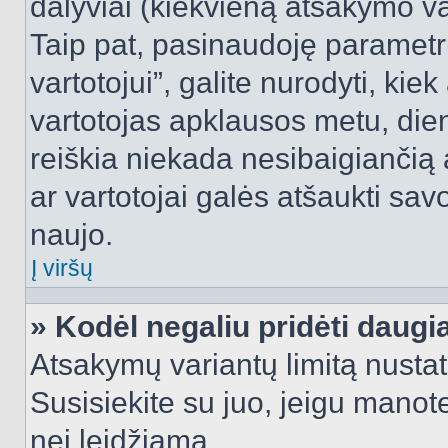
dalyviai (kiekvieną atsakymo var
Taip pat, pasinaudoję parametr
vartotojui”, galite nurodyti, kie
vartotojas apklausos metu, dien
reiškia niekada nesibaigiančią a
ar vartotojai galės atšaukti sav
naujo.
Į viršų
» Kodėl negaliu pridėti daug
Atsakymų variantų limitą nustat
Susisiekite su juo, jeigu manot
nei leidžiama.