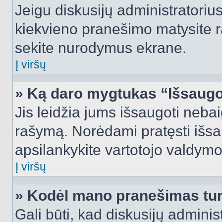
Jeigu diskusijų administratorius
kiekvieno pranešimo matysite r
sekite nurodymus ekrane.
Į viršų
» Ką daro mygtukas “Išsaugo
Jis leidžia jums išsaugoti nebai
rašymą. Norėdami pratęsti išs
apsilankykite vartotojo valdymo
Į viršų
» Kodėl mano pranešimas turi
Gali būti, kad diskusijų admini