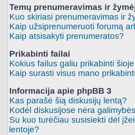
Temų prenumeravimas ir žymė
Kuo skiriasi prenumeravimas ir 
Kaip užsiprenumeruoti forumą a
Kaip atsisakyti prenumeratos?
Prikabinti failai
Kokius failus galiu prikabinti šioj
Kaip surasti visus mano prikabint
Informacija apie phpBB 3
Kas parašė šią diskusijų lentą?
Kodėl diskusijose nėra galimybė
Su kuo turėčiau susisiekti dėl įže
lentoje?