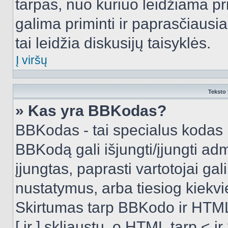
tarpas, nuo kuriuo leidžiama pr
galima priminti ir paprasčiausiai 
tai leidžia diskusijų taisyklės.
Į viršų
Teksto 
» Kas yra BBKodas?
BBKodas - tai specialus kodas 
BBKodą gali išjungti/įjungti ad
įjungtas, paprasti vartotojai gali 
nustatymus, arba tiesiog kiek
Skirtumas tarp BBKodo ir HTML
[ ir ] skliaustų, o HTML tarp <