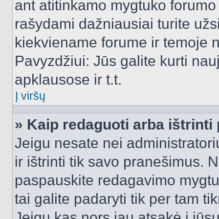
ant atitinkamo mygtuko forumo 
rašydami dažniausiai turite užsi
kiekviename forume ir temoje 
Pavyzdžiui: Jūs galite kurti nau
apklausose ir t.t.
Į viršų
» Kaip redaguoti arba ištrint
Jeigu nesate nei administratori
ir ištrinti tik savo pranešimus
paspauskite redagavimo mygtuk
tai galite padaryti tik per tam 
Jeigu kas nors jau atsakė į jūs