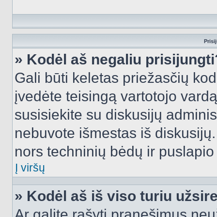
Prisi
» Kodėl aš negaliu prisijungti
Gali būti keletas priežasčių kodė
įvedėte teisingą vartotojo vardą i
susisiekite su diskusijų administ
nebuvote išmestas iš diskusijų. T
nors techninių bėdų ir puslapio s
Į viršų
» Kodėl aš iš viso turiu užsir
Ar galite rašyti pranešimus neu