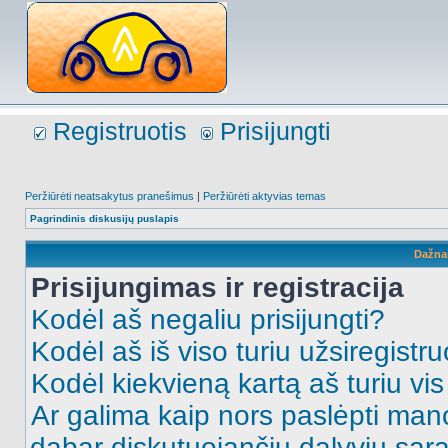
Registruotis
Prisijungti
Peržiūrėti neatsakytus pranešimus
|
Peržiūrėti aktyvias temas
Pagrindinis diskusijų puslapis
Dažna
Prisijungimas ir registracija
Kodėl aš negaliu prisijungti?
Kodėl aš iš viso turiu užsiregistru
Kodėl kiekvieną kartą aš turiu vis 
Ar galima kaip nors paslėpti man
dabar diskutuojančių dalyvių sąr