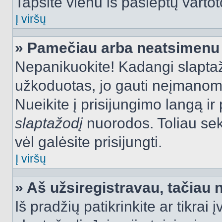
Tapsite vienu iš paslėptų vartot
Į viršų
» Pamečiau arba neatsimenu 
Nepanikuokite! Kadangi slapt
užkoduotas, jo gauti neįmanoma.
Nueikite į prisijungimo langą i
slaptažodį
nuorodos. Toliau sek
vėl galėsite prisijungti.
Į viršų
» Aš užsiregistravau, tačiau n
Iš pradžių patikrinkite ar tikrai 