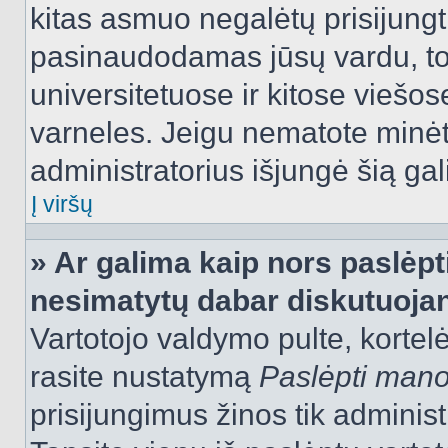
kitas asmuo negalėtų prisijungt
pasinaudodamas jūsų vardu, tod
universitetuose ir kitose viešo
varneles. Jeigu nematote minėt
administratorius išjungė šią ga
Į viršų
» Ar galima kaip nors paslėpt
nesimatytų dabar diskutuojan
Vartotojo valdymo pulte, kortelė
rasite nustatymą
Paslėpti man
prisijungimus žinos tik administr