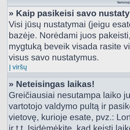
Vartotoj
» Kaip pasikeisi savo nusta
Visi jūsų nustatymai (jeigu es
bazėje. Norėdami juos pakeisti,
mygtuką beveik visada rasite vi
visus savo nustatymus.
Į viršų
» Neteisingas laikas!
Greičiausiai nesutampa laiko juo
vartotojo valdymo pultą ir pasike
vietovę, kurioje esate, pvz.: L
ir t.t. Įsidėmėkite, kad keisti lai