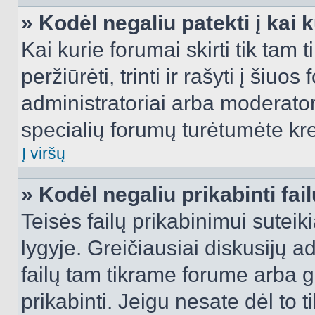
» Kodėl negaliu patekti į kai
Kai kurie forumai skirti tik tam 
peržiūrėti, trinti ir rašyti į ši
administratoriai arba moderatori
specialių forumų turėtumėte krei
Į viršų
» Kodėl negaliu prikabinti fai
Teisės failų prikabinimui sutei
lygyje. Greičiausiai diskusijų ad
failų tam tikrame forume arba ga
prikabinti. Jeigu nesate dėl to t