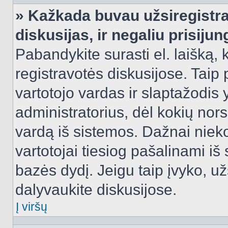
» Kažkada buvau užsiregistra
diskusijas, ir negaliu prisijun
Pabandykite surasti el. laišką, 
registravotės diskusijose. Taip p
vartotojo vardas ir slaptažodis y
administratorius, dėl kokių nors
vardą iš sistemos. Dažnai niek
vartotojai tiesiog pašalinami i
bazės dydį. Jeigu taip įvyko, užs
dalyvaukite diskusijose.
Į viršų