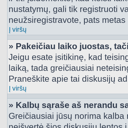
nustatymų, gali tik registruoti va
neužsiregistravote, pats metas b
Į viršų
» Pakeičiau laiko juostas, tač
Jeigu esate įsitikinę, kad teisin
laiką, tada greičiausiai neteisi
Praneškite apie tai diskusijų ad
Į viršų
» Kalbų sąraše aš nerandu s
Greičiausiai jūsų norima kalba 
neišvertė šios diskusijų lentos 