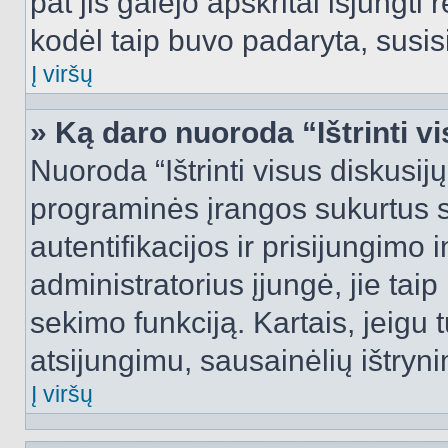
pat jis galėjo apskritai išjungti 
kodėl taip buvo padaryta, susisi
Į viršų
» Ką daro nuoroda “Ištrinti v
Nuoroda “Ištrinti visus diskusij
programinės įrangos sukurtus 
autentifikacijos ir prisijungimo 
administratorius įjungė, jie tai
sekimo funkciją. Kartais, jeigu 
atsijungimu, sausainėlių ištryni
Į viršų