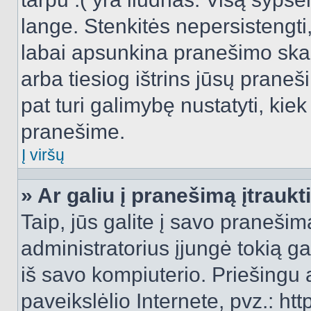
lange. Stenkitės nepersistengti
labai apsunkina pranešimo skai
arba tiesiog ištrins jūsų praneš
pat turi galimybę nustatyti, ki
pranešime.
Į viršų
» Ar galiu į pranešimą įtraukt
Taip, jūs galite į savo pranešimą
administratorius įjungė tokią gal
iš savo kompiuterio. Priešingu a
paveikslėlio Internete, pvz.: 