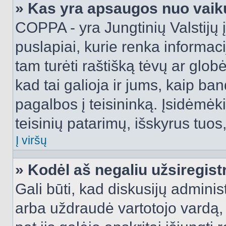
» Kas yra apsaugos nuo vaik
COPPA - yra Jungtinių Valstijų į
puslapiai, kurie renka informac
tam turėti raštišką tėvų ar globė
kad tai galioja ir jums, kaip ba
pagalbos į teisininką. Įsidėmėk
teisinių patarimų, išskyrus tuos,
Į viršų
» Kodėl aš negaliu užsiregist
Gali būti, kad diskusijų admini
arba uždraudė vartotojo vardą, 