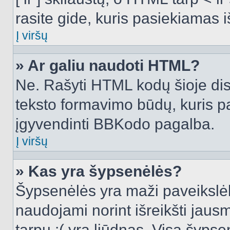
rasite gide, kuris pasiekiamas
Į viršų
» Ar galiu naudoti HTML?
Ne. Rašyti HTML kodų šioje dis
teksto formavimo būdų, kuris 
įgyvendinti BBKodo pagalba.
Į viršų
» Kas yra šypsenėlės?
Šypsenėlės yra maži paveikslėl
naudojami norint išreikšti jausm
tarpu :( yra liūdnas. Visą šyps