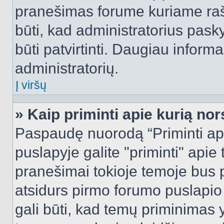
pranešimas forume kuriame rašote
būti, kad administratorius pasky
būti patvirtinti. Daugiau inform
administratorių.
Į viršų
» Kaip priminti apie kurią n
Paspaudę nuorodą “Priminti ap
puslapyje galite "priminti" apie
pranešimai tokioje temoje bus p
atsidurs pirmo forumo puslapio
gali būti, kad temų priminimas 