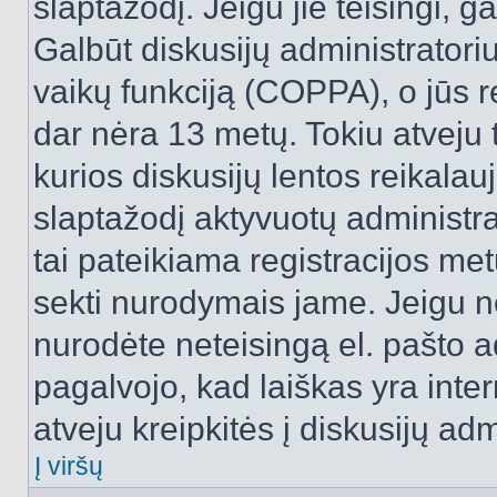
slaptažodį. Jeigu jie teisingi, ga
Galbūt diskusijų administrator
vaikų funkciją (COPPA), o jūs r
dar nėra 13 metų. Tokiu atveju 
kurios diskusijų lentos reikalauj
slaptažodį aktyvuotų administra
tai pateikiama registracijos metu.
sekti nurodymais jame. Jeigu ne
nurodėte neteisingą el. pašto 
pagalvojo, kad laiškas yra inte
atveju kreipkitės į diskusijų adm
Į viršų