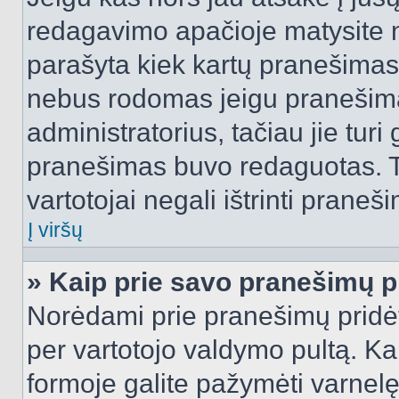
redagavimo apačioje matysite n
parašyta kiek kartų pranešimas
nebus rodomas jeigu pranešim
administratorius, tačiau jie turi
pranešimas buvo redaguotas. Tai
vartotojai negali ištrinti praneši
Į viršų
» Kaip prie savo pranešimų p
Norėdami prie pranešimų pridėti 
per vartotojo valdymo pultą. Ka
formoje galite pažymėti varnel