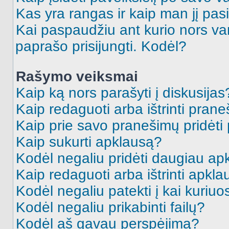
Kas yra rangas ir kaip man jį pasi
Kai paspaudžiu ant kurio nors va
paprašo prisijungti. Kodėl?
Rašymo veiksmai
Kaip ką nors parašyti į diskusijas
Kaip redaguoti arba ištrinti pran
Kaip prie savo pranešimų pridėti
Kaip sukurti apklausą?
Kodėl negaliu pridėti daugiau a
Kaip redaguoti arba ištrinti apkl
Kodėl negaliu patekti į kai kuriu
Kodėl negaliu prikabinti failų?
Kodėl aš gavau perspėjimą?