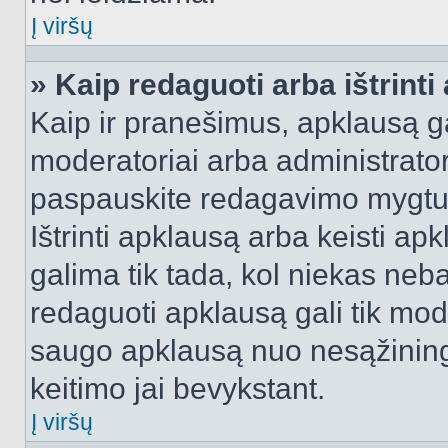
Į viršų
» Kaip redaguoti arba ištrint
Kaip ir pranešimus, apklausą gal
moderatoriai arba administrato
paspauskite redagavimo mygtu
Ištrinti apklausą arba keisti a
galima tik tada, kol niekas neba
redaguoti apklausą gali tik mode
saugo apklausą nuo nesąžinin
keitimo jai bevykstant.
Į viršų