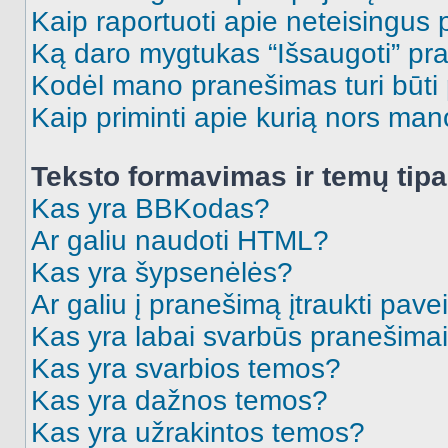
Kaip raportuoti apie neteisingus
Ką daro mygtukas “Išsaugoti” p
Kodėl mano pranešimas turi būti p
Kaip priminti apie kurią nors ma
Teksto formavimas ir temų tipa
Kas yra BBKodas?
Ar galiu naudoti HTML?
Kas yra šypsenėlės?
Ar galiu į pranešimą įtraukti pavei
Kas yra labai svarbūs pranešima
Kas yra svarbios temos?
Kas yra dažnos temos?
Kas yra užrakintos temos?