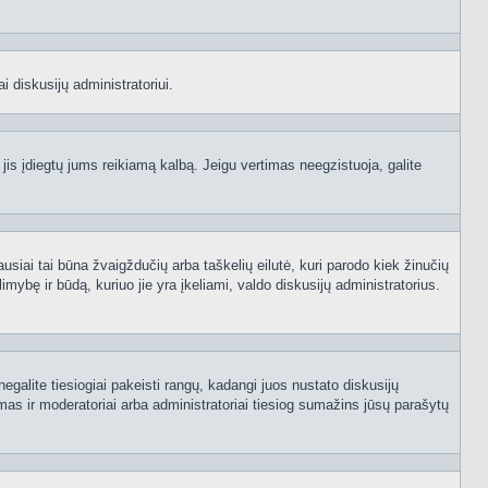
i diskusijų administratoriui.
 jis įdiegtų jums reikiamą kalbą. Jeigu vertimas neegzistuoja, galite
ausiai tai būna žvaigždučių arba taškelių eilutė, kuri parodo kiek žinučių
mybę ir būdą, kuriuo jie yra įkeliami, valdo diskusijų administratorius.
egalite tiesiogiai pakeisti rangų, kadangi juos nustato diskusijų
as ir moderatoriai arba administratoriai tiesiog sumažins jūsų parašytų