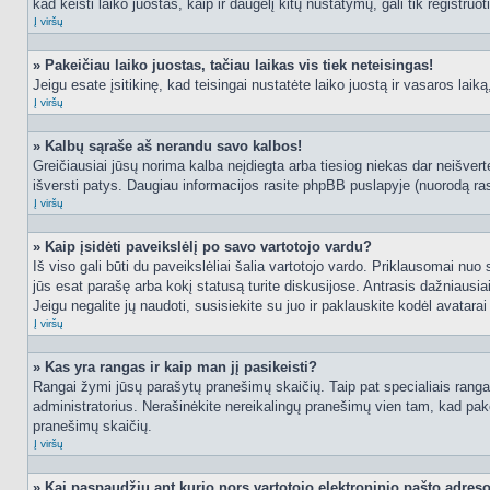
kad keisti laiko juostas, kaip ir daugelį kitų nustatymų, gali tik registruo
Į viršų
» Pakeičiau laiko juostas, tačiau laikas vis tiek neteisingas!
Jeigu esate įsitikinę, kad teisingai nustatėte laiko juostą ir vasaros laik
Į viršų
» Kalbų sąraše aš nerandu savo kalbos!
Greičiausiai jūsų norima kalba neįdiegta arba tiesiog niekas dar neišvertė
išversti patys. Daugiau informacijos rasite phpBB puslapyje (nuorodą ras
Į viršų
» Kaip įsidėti paveikslėlį po savo vartotojo vardu?
Iš viso gali būti du paveikslėliai šalia vartotojo vardo. Priklausomai nuo
jūs esat parašę arba kokį statusą turite diskusijose. Antrasis dažniausiai
Jeigu negalite jų naudoti, susisiekite su juo ir paklauskite kodėl avatarai
Į viršų
» Kas yra rangas ir kaip man jį pasikeisti?
Rangai žymi jūsų parašytų pranešimų skaičių. Taip pat specialiais rangais
administratorius. Nerašinėkite nereikalingų pranešimų vien tam, kad pak
pranešimų skaičių.
Į viršų
» Kai paspaudžiu ant kurio nors vartotojo elektroninio pašto adres