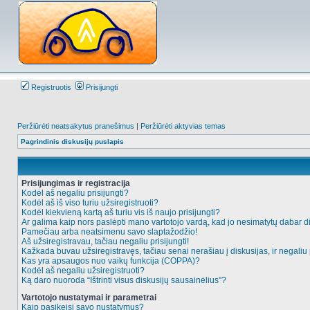
Registruotis
Prisijungti
Peržiūrėti neatsakytus pranešimus
|
Peržiūrėti aktyvias temas
Pagrindinis diskusijų puslapis
Prisijungimas ir registracija
Kodėl aš negaliu prisijungti?
Kodėl aš iš viso turiu užsiregistruoti?
Kodėl kiekvieną kartą aš turiu vis iš naujo prisijungti?
Ar galima kaip nors paslėpti mano vartotojo vardą, kad jo nesimatytų dabar d
Pamečiau arba neatsimenu savo slaptažodžio!
Aš užsiregistravau, tačiau negaliu prisijungti!
Kažkada buvau užsiregistravęs, tačiau senai nerašiau į diskusijas, ir negaliu p
Kas yra apsaugos nuo vaikų funkcija (COPPA)?
Kodėl aš negaliu užsiregistruoti?
Ką daro nuoroda “Ištrinti visus diskusijų sausainėlius”?
Vartotojo nustatymai ir parametrai
Kaip pasikeisi savo nustatymus?