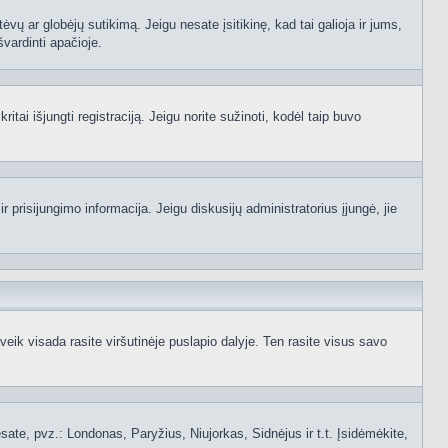
ėvų ar globėjų sutikimą. Jeigu nesate įsitikinę, kad tai galioja ir jums,
švardinti apačioje.
itai išjungti registraciją. Jeigu norite sužinoti, kodėl taip buvo
 prisijungimo informacija. Jeigu diskusijų administratorius įjungė, jie
ik visada rasite viršutinėje puslapio dalyje. Ten rasite visus savo
 esate, pvz.: Londonas, Paryžius, Niujorkas, Sidnėjus ir t.t. Įsidėmėkite,