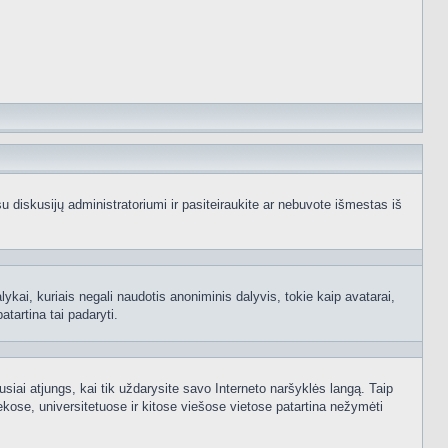
e su diskusijų administratoriumi ir pasiteiraukite ar nebuvote išmestas iš
ykai, kuriais negali naudotis anoniminis dalyvis, tokie kaip avatarai,
atartina tai padaryti.
usiai atjungs, kai tik uždarysite savo Interneto naršyklės langą. Taip
kose, universitetuose ir kitose viešose vietose patartina nežymėti