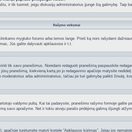
 paštu, ir tik tuomet, jeigu diskusijų administratorius įjungė šią galimybę. Tai
Rašymo veiksmai
itinkamo mygtuko forumo arba temos lange. Prieš ką nors rašydami dažniausiai
as, Jūs galite dalyvauti apklausose ir t.t.
 ištrinti tik savo pranešimus. Norėdami redaguoti pranešimą paspauskite redaga
į jūsų pranešimą, kiekvieną kartą po jo redagavimo apačioje matysite nedidel
deratorius arba administratorius, tačiau jie turi galimybę palikti žinutę, ko
 vartotojo valdymo pultą. Kai tai padarysite, pranešimo rašymo formoje galite 
tymą savo aprašyme. Net ir tokiu atveju parašo pridėjimą galimą išjungti atž
 apačioje turėtumėte matyti kortelę “Apklausos kūrimas”. Jeigu jos nematote, 