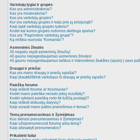
Vartotojų lygiai ir grupės
Kas yra administratoriai?
Kas yra moderatoriai?
Kas yra vartotojų grupės?
Kur yra vartotojų grupės ir kaip prie jų prisijungti?
Kaip tapti vartotojų grupės lyderiu?
Kodėl kai kurios grupės rodomos skirtinga spalva?
Kas yra “Pagrindinė vartotojų grupė”?
Ką reiškia nuoroda “Komanda”?
Asmeninės žinutės
Aš negaliu siųsti asmeninių žinučių!
Aš gaunu nepageidaujamas asmenines žinutes!
Aš gaunu nepageidaujamus laiškus ir internetines šiukšles (spam) į savo pašt
Draugai ir priešai
Kas yra mano draugų ir priešų sąrašai?
Kaip įtraukti/ištrinti vartotojus iš draugų ar priešų sąrašo?
Paieška forume
Kaip ieškoti forume ar forumuose?
Kodėl mano paieška nerado jokių rezultatų?
Kodėl vykdant paiešką rodo tik tuščią puslapį!?
Kaip ieškoti diskusijų dalyvių?
Kaip surasti mano paties pranešimus ir temas?
Temų prenumeravimas ir žymėjimas
Kuo skiriasi prenumeravimas ir žymėjimas?
Kaip užsiprenumeruoti forumą arba temą?
Kaip atsisakyti prenumeratos?
Prikabinti failai