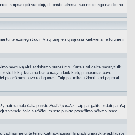
p bandoma apsaugoti vartotojų el. pašto adresus nuo neteisingo naudojimo.
 turite užsiregistruoti. Visų jūsų teisių sąrašas kiekviename forume ir
vimo mygtuką virš atitinkamo pranešimo. Kartais tai galite padaryti tik
į teksto bloką, kuriame bus parašyta kiek kartų pranešimas buvo
dėl pranešimas buvo redaguotas. Taip pat reikėtų žinoti, kad paprasti
pažymėti varnelę šalia punkto
Pridėti parašą
. Taip pat galite pridėti parašą
ymėjus varnelę šalia aukščiau minėto punkto pranešimo rašymo lange.
vadinasi neturite teisių kurti apklausas. Iš pradžių įrašykite apklausos