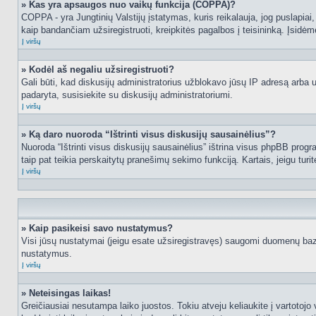
» Kas yra apsaugos nuo vaikų funkcija (COPPA)?
COPPA - yra Jungtinių Valstijų įstatymas, kuris reikalauja, jog puslapiai, 
kaip bandančiam užsiregistruoti, kreipkitės pagalbos į teisininką. Įsidėm
Į viršų
» Kodėl aš negaliu užsiregistruoti?
Gali būti, kad diskusijų administratorius užblokavo jūsų IP adresą arba užd
padaryta, susisiekite su diskusijų administratoriumi.
Į viršų
» Ką daro nuoroda “Ištrinti visus diskusijų sausainėlius”?
Nuoroda “Ištrinti visus diskusijų sausainėlius” ištrina visus phpBB progr
taip pat teikia perskaitytų pranešimų sekimo funkciją. Kartais, jeigu turi
Į viršų
» Kaip pasikeisi savo nustatymus?
Visi jūsų nustatymai (jeigu esate užsiregistravęs) saugomi duomenų bazė
nustatymus.
Į viršų
» Neteisingas laikas!
Greičiausiai nesutampa laiko juostos. Tokiu atveju keliaukite į vartotojo v