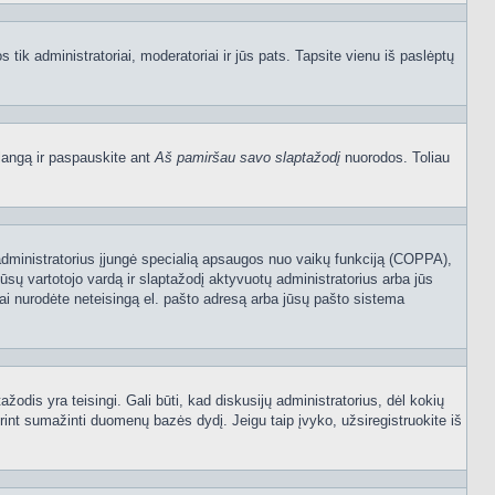
os tik administratoriai, moderatoriai ir jūs pats. Tapsite vienu iš paslėptų
langą ir paspauskite ant
Aš pamiršau savo slaptažodį
nuorodos. Toliau
sijų administratorius įjungė specialią apsaugos nuo vaikų funkciją (COPPA),
ūsų vartotojo vardą ir slaptažodį aktyvuotų administratorius arba jūs
usiai nurodėte neteisingą el. pašto adresą arba jūsų pašto sistema
tažodis yra teisingi. Gali būti, kad diskusijų administratorius, dėl kokių
rint sumažinti duomenų bazės dydį. Jeigu taip įvyko, užsiregistruokite iš