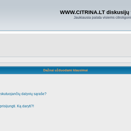
WWW.CITRINA.LT diskusijų
Jaukiausia palata visiems citroligo
Dažnai užduodami klausimai
iskutuojančių dalyvių sąraše?
risijungti. Ką daryti?!