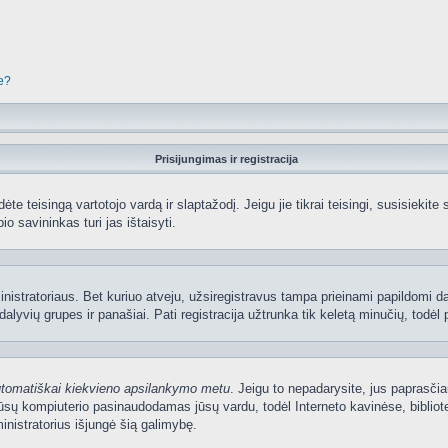
je?
Prisijungimas ir registracija
edėte teisingą vartotojo vardą ir slaptažodį. Jeigu jie tikrai teisingi, susisiekit
io savininkas turi jas ištaisyti.
nistratoriaus. Bet kuriuo atveju, užsiregistravus tampa prieinami papildomi dal
lyvių grupes ir panašiai. Pati registracija užtrunka tik keletą minučių, todėl p
utomatiškai kiekvieno apsilankymo metu
. Jeigu to nepadarysite, jus paprasčia
sų kompiuterio pasinaudodamas jūsų vardu, todėl Interneto kavinėse, bibliote
nistratorius išjungė šią galimybę.