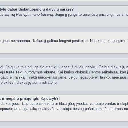
tytų dabar diskutuojančių dalyvių sąraše?
 nustatymą
Paslėpti mano būseną
. Jeigu jį įjungsite apie jūsų prisijungimus žin
uti neįmanoma. Tačiau jį galima lengvai pasikeisti. Nueikite į prisijungimo 
ažodį. Jeigu jie teisingi, galėjo atsitikti vienas iš dviejų dalykų. Galbūt disku
ju turite sekti nurodymus ekrane. Kai kurios diskusijų lentos reikalauja, kad j
e gauti el. laišką ir sekti nurodymais jame. Jeigu negavote el. laiško, greičia
eipkitės į diskusijų administratorių.
ir negaliu prisijungti. Ką daryti?!
iskusijose. Taip pat patikrinkite ar tikrai jūsų įvestas vartotojo vardas ir slap
neparašę arba ilgą laiką neaktyvūs vartotojai tiesiog pašalinami iš sistemos no