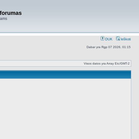
 forumas
niams
DUK
Ieškoti
Dabar yra Rgp 07 2026, 01:15
Visos datos yra Array Etc/GMT-2