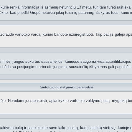
kurie renka informaciją iš asmenų neturinčių 13 metų, turi tam turėti raštišką t
ėkite, kad phpBB Grupė neteikia jokių teisinių patarimų, išskyrus tuos, kurie i
raudė vartotojo vardą, kuriuo bandote užsiregistruoti. Taip pat jis galėjo apskr
aminės įrangos sukurtus sausainėlius, kuriuose saugoma visa autentifikacijos ir
te bėdų su prisijungimu arba atsijungimu, sausainėlių ištrynimas gali pagelbėti.
Vartotojo nustatymai ir parametrai
je. Norėdami juos pakeisti, aplankykite vartotojo valdymo pultą; mygtuką beve
aldymo pultą ir pasikeiskite savo laiko juostą, kad ji atitiktų vietovę, kurioje