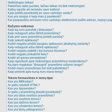
Neteisingas laikas!
Pakeičiau laiko juostas, tačiau laikas vis tiek neteisingas!
Kalbų sąraše aš nerandu savo kalbos!
Kaip įsidėti paveikslėlį po savo vartotojo vardu?
Kas yra rangas ir kaip man jį pasikeisti?
Kai paspaudžiu ant kurio nors vartotojo elektroninio pašto adreso, manęs pap
Rašymo veiksmai
Kaip ką nors parašyti į diskusijas?
Kaip redaguoti arba ištrinti pranešimą?
Kaip prie savo pranešimų pridėti parašą?
Kaip sukurti apklausą?
Kodėl negaliu pridėti daugiau apklausos atsakymų variantų?
Kaip redaguoti arba ištrinti apklausą?
Kodėl negaliu patekti į kai kuriuos forumus?
Kodėl negaliu prikabinti failų?
Kodėl aš gavau perspėjimą?
Kaip raportuoti apie neteisingus pranešimus moderatoriui?
Ką daro mygtukas “Išsaugoti” pranešimo rašymo lange?
Kodėl mano pranešimas turi būti patvirtintas?
Kaip priminti apie kurią nors mano temą?
Teksto formavimas ir temų tipai
Kas yra BBKodas?
Ar galiu naudoti HTML?
Kas yra šypsenėlės?
Ar galiu į pranešimą įtraukti paveikslėlį?
Kas yra labai svarbūs pranešimai?
Kas yra svarbios temos?
Kas yra dažnos temos?
Kas yra užrakintos temos?
Kas yra temų piktogramos?