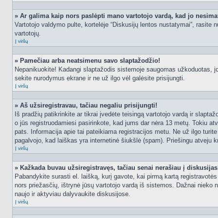
» Ar galima kaip nors paslėpti mano vartotojo vardą, kad jo nesima
Vartotojo valdymo pulte, kortelėje “Diskusijų lentos nustatymai”, rasite
vartotojų.
Į viršų
» Pamečiau arba neatsimenu savo slaptažodžio!
Nepanikuokite! Kadangi slaptažodis sistemoje saugomas užkoduotas, jo ga
sekite nurodymus ekrane ir ne už ilgo vėl galėsite prisijungti.
Į viršų
» Aš užsiregistravau, tačiau negaliu prisijungti!
Iš pradžių patikrinkite ar tikrai įvedėte teisingą vartotojo vardą ir slapt
o jūs registruodamiesi pasirinkote, kad jums dar nėra 13 metų. Tokiu atve
pats. Informacija apie tai pateikiama registracijos metu. Ne už ilgo turit
pagalvojo, kad laiškas yra internetinė šiukšlė (spam). Priešingu atveju kr
Į viršų
» Kažkada buvau užsiregistravęs, tačiau senai nerašiau į diskusijas, 
Pabandykite surasti el. laišką, kurį gavote, kai pirmą kartą registravotės d
nors priežasčių, ištrynė jūsų vartotojo vardą iš sistemos. Dažnai nieko 
naujo ir aktyviau dalyvaukite diskusijose.
Į viršų