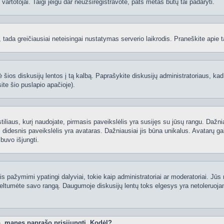
ti vartotojai. Taigi jeigu dar neužsiregistravote, pats metas būtų tai padaryti.
ą, tada greičiausiai neteisingai nustatymas serverio laikrodis. Praneškite apie ta
 šios diskusijų lentos į tą kalbą. Paprašykite diskusijų administratoriaus, kad
ite šio puslapio apačioje).
 stiliaus, kurį naudojate, pirmasis paveikslėlis yra susijęs su jūsų rangu. Dažni
 didesnis paveikslėlis yra avataras. Dažniausiai jis būna unikalus. Avatarų gali
 buvo išjungti.
 pažymimi ypatingi dalyviai, tokie kaip administratoriai ar moderatoriai. Jūs n
eltumėte savo rangą. Daugumoje diskusijų lentų toks elgesys yra netoleruojam
o, manęs paprašo prisijungti. Kodėl?