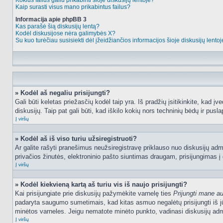
Kokius failus galiu prikabinti šioje diskusijų lentoje?
Kaip surasti visus mano prikabintus failus?
Informacija apie phpBB 3
Kas parašė šią diskusijų lentą?
Kodėl diskusijose nėra galimybės X?
Su kuo turėčiau susisiekti dėl įžeidžiančios informacijos šioje diskusijų lento
» Kodėl aš negaliu prisijungti?
Gali būti keletas priežasčių kodėl taip yra. Iš pradžių įsitikinkite, kad įv
diskusijų. Taip pat gali būti, kad iškilo kokių nors techninių bėdų ir puslap
Į viršų
» Kodėl aš iš viso turiu užsiregistruoti?
Ar galite rašyti pranešimus neužsiregistravę priklauso nuo diskusijų admi
privačios žinutės, elektroninio pašto siuntimas draugam, prisijungimas į da
Į viršų
» Kodėl kiekvieną kartą aš turiu vis iš naujo prisijungti?
Kai prisijungiate prie diskusijų pažymėkite varnelę ties
Prijungti mane a
padaryta saugumo sumetimais, kad kitas asmuo negalėtų prisijungti iš jū
minėtos varneles. Jeigu nematote minėto punkto, vadinasi diskusijų admi
Į viršų