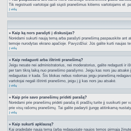
Tik registruoti vartotojai gali siųsti pranešimus kitiems vartotojams el.
Į viršų
» Kaip ką nors parašyti į diskusijas?
Norėdami sukurti naują temą arba parašyti pranešimą paspauskite ant at
temoje nurodytas ekrano apačioje. Pavyzdžiui: Jūs galite kurti naujas tem
Į viršų
» Kaip redaguoti arba ištrinti pranešimą?
Jeigu nesate nei administratorius, nei moderatorius, galite redaguoti ir
per tam tikrą laiką nuo pranešimo parašymo. Jeigu kas nors jau atsakė 
redaguotas ir kada. Šis blokas nebus rodomas jeigu pranešimą redagavo mo
vartotojai negali ištrinti pranešimo, jeigu į jį kas nors jau atsakė.
Į viršų
» Kaip prie savo pranešimų pridėti parašą?
Norėdami prie pranešimų pridėti parašą iš pradžių turite jį susikurti per
prie visų rašomų pranešimų. Tai galite padaryti įjungę atitinkamą nusta
Į viršų
» Kaip sukurti apklausą?
Kai pradedate naują temą (arba redaguojate naujos temos pirmąją žinutę),