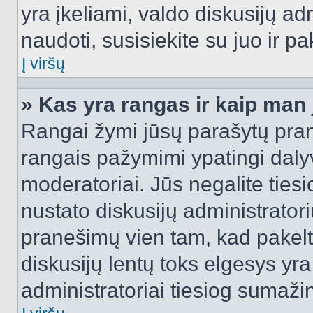
yra įkeliami, valdo diskusijų ad
naudoti, susisiekite su juo ir pa
Į viršų
» Kas yra rangas ir kaip man j
Rangai žymi jūsų parašytų prane
rangais pažymimi ypatingi dalyvi
moderatoriai. Jūs negalite tiesi
nustato diskusijų administrator
pranešimų vien tam, kad pake
diskusijų lentų toks elgesys yr
administratoriai tiesiog sumaži