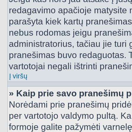
redagavimo apačioje matysite n
parašyta kiek kartų pranešimas
nebus rodomas jeigu pranešim
administratorius, tačiau jie turi
pranešimas buvo redaguotas. Tai
vartotojai negali ištrinti praneši
Į viršų
» Kaip prie savo pranešimų p
Norėdami prie pranešimų pridėti 
per vartotojo valdymo pultą. Ka
formoje galite pažymėti varnel