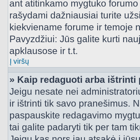
ant atitinkamo mygtuko forumo 
rašydami dažniausiai turite užsi
kiekviename forume ir temoje 
Pavyzdžiui: Jūs galite kurti nau
apklausose ir t.t.
Į viršų
» Kaip redaguoti arba ištrint
Jeigu nesate nei administratori
ir ištrinti tik savo pranešimus
paspauskite redagavimo mygtuk
tai galite padaryti tik per tam 
Jeigu kas nors jau atsakė į jūs