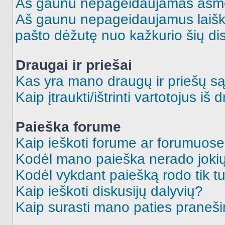
Aš gaunu nepageidaujamas asme
Aš gaunu nepageidaujamus laiškus
pašto dėžutę nuo kažkurio šių dis
Draugai ir priešai
Kas yra mano draugų ir priešų są
Kaip įtraukti/ištrinti vartotojus i
Paieška forume
Kaip ieškoti forume ar forumuos
Kodėl mano paieška nerado jokių
Kodėl vykdant paiešką rodo tik tu
Kaip ieškoti diskusijų dalyvių?
Kaip surasti mano paties praneš