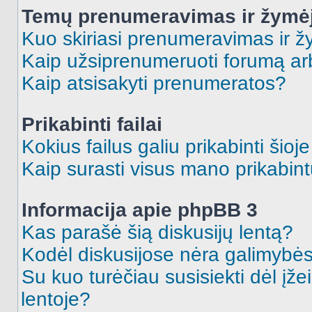
Temų prenumeravimas ir žymė
Kuo skiriasi prenumeravimas ir 
Kaip užsiprenumeruoti forumą a
Kaip atsisakyti prenumeratos?
Prikabinti failai
Kokius failus galiu prikabinti šioj
Kaip surasti visus mano prikabint
Informacija apie phpBB 3
Kas parašė šią diskusijų lentą?
Kodėl diskusijose nėra galimybė
Su kuo turėčiau susisiekti dėl įže
lentoje?