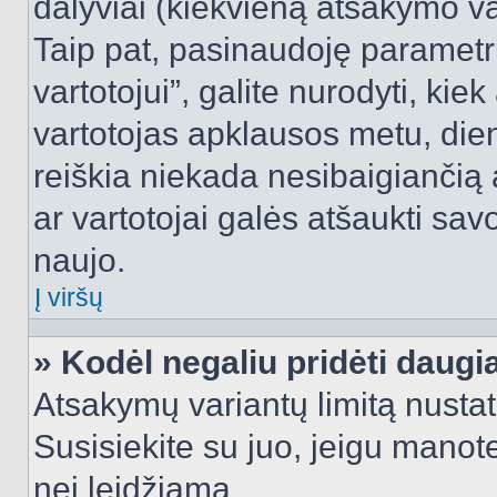
dalyviai (kiekvieną atsakymo var
Taip pat, pasinaudoję parametr
vartotojui”, galite nurodyti, kie
vartotojas apklausos metu, dien
reiškia niekada nesibaigiančią a
ar vartotojai galės atšaukti sav
naujo.
Į viršų
» Kodėl negaliu pridėti daug
Atsakymų variantų limitą nustat
Susisiekite su juo, jeigu manot
nei leidžiama.