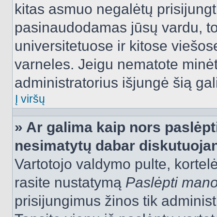
kitas asmuo negalėtų prisijungt
pasinaudodamas jūsų vardu, tod
universitetuose ir kitose viešo
varneles. Jeigu nematote minėt
administratorius išjungė šią ga
Į viršų
» Ar galima kaip nors paslėpt
nesimatytų dabar diskutuojan
Vartotojo valdymo pulte, kortelė
rasite nustatymą
Paslėpti man
prisijungimus žinos tik administr