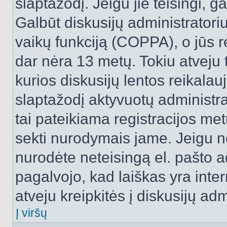
slaptažodį. Jeigu jie teisingi, ga
Galbūt diskusijų administrator
vaikų funkciją (COPPA), o jūs r
dar nėra 13 metų. Tokiu atveju 
kurios diskusijų lentos reikalauj
slaptažodį aktyvuotų administra
tai pateikiama registracijos metu.
sekti nurodymais jame. Jeigu ne
nurodėte neteisingą el. pašto 
pagalvojo, kad laiškas yra inte
atveju kreipkitės į diskusijų adm
Į viršų