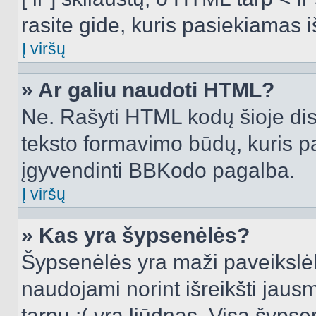
rasite gide, kuris pasiekiamas
Į viršų
» Ar galiu naudoti HTML?
Ne. Rašyti HTML kodų šioje dis
teksto formavimo būdų, kuris 
įgyvendinti BBKodo pagalba.
Į viršų
» Kas yra šypsenėlės?
Šypsenėlės yra maži paveikslėl
naudojami norint išreikšti jausm
tarpu :( yra liūdnas. Visą šyps