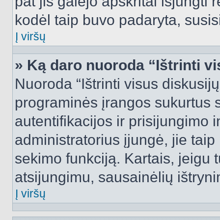
pat jis galėjo apskritai išjungti 
kodėl taip buvo padaryta, susisi
Į viršų
» Ką daro nuoroda “Ištrinti v
Nuoroda “Ištrinti visus diskusij
programinės įrangos sukurtus 
autentifikacijos ir prisijungimo 
administratorius įjungė, jie tai
sekimo funkciją. Kartais, jeigu 
atsijungimu, sausainėlių ištryni
Į viršų