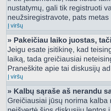
nustatymų, gali tik registruoti va
neužsiregistravote, pats metas b
Į viršų
» Pakeičiau laiko juostas, tač
Jeigu esate įsitikinę, kad teisin
laiką, tada greičiausiai neteisi
Praneškite apie tai diskusijų ad
Į viršų
» Kalbų sąraše aš nerandu s
Greičiausiai jūsų norima kalba 
neišvertė šios diskusijų lentos 