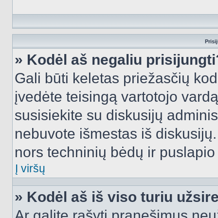
Prisi
» Kodėl aš negaliu prisijungti
Gali būti keletas priežasčių kodė
įvedėte teisingą vartotojo vardą i
susisiekite su diskusijų administ
nebuvote išmestas iš diskusijų. T
nors techninių bėdų ir puslapio s
Į viršų
» Kodėl aš iš viso turiu užsir
Ar galite rašyti pranešimus neu