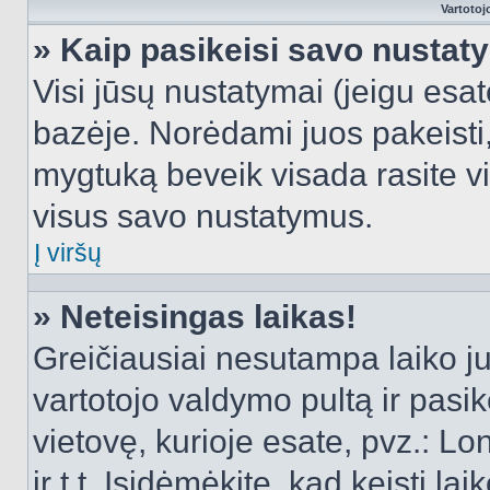
Vartotoj
» Kaip pasikeisi savo nusta
Visi jūsų nustatymai (jeigu es
bazėje. Norėdami juos pakeisti,
mygtuką beveik visada rasite vi
visus savo nustatymus.
Į viršų
» Neteisingas laikas!
Greičiausiai nesutampa laiko juo
vartotojo valdymo pultą ir pasike
vietovę, kurioje esate, pvz.: L
ir t.t. Įsidėmėkite, kad keisti lai