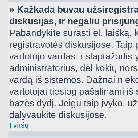
» Kažkada buvau užsiregistra
diskusijas, ir negaliu prisijun
Pabandykite surasti el. laišką, 
registravotės diskusijose. Taip p
vartotojo vardas ir slaptažodis y
administratorius, dėl kokių nors
vardą iš sistemos. Dažnai niek
vartotojai tiesiog pašalinami i
bazės dydį. Jeigu taip įvyko, užs
dalyvaukite diskusijose.
Į viršų