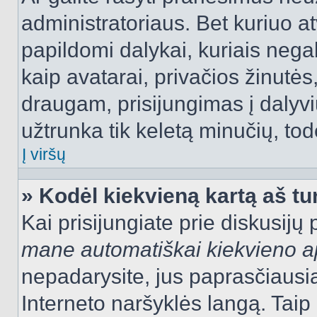
administratoriaus. Bet kuriuo a
papildomi dalykai, kuriais negal
kaip avatarai, privačios žinutės
draugam, prisijungimas į dalyvių
užtrunka tik keletą minučių, todė
Į viršų
» Kodėl kiekvieną kartą aš tur
Kai prisijungiate prie diskusijų
mane automatiškai kiekvieno 
nepadarysite, jus paprasčiausiai
Interneto naršyklės langą. Ta