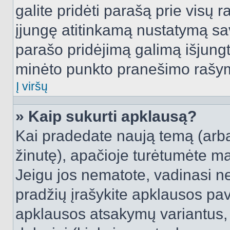
galite pridėti parašą prie visų 
įjungę atitinkamą nustatymą sa
parašo pridėjimą galimą išjung
minėto punkto pranešimo rašy
Į viršų
» Kaip sukurti apklausą?
Kai pradedate naują temą (arb
žinutę), apačioje turėtumėte ma
Jeigu jos nematote, vadinasi net
pradžių įrašykite apklausos pav
apklausos atsakymų variantus,