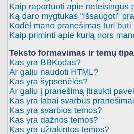
Kaip raportuoti apie neteisingus
Ką daro mygtukas “Išsaugoti” p
Kodėl mano pranešimas turi būti p
Kaip priminti apie kurią nors ma
Teksto formavimas ir temų tipa
Kas yra BBKodas?
Ar galiu naudoti HTML?
Kas yra šypsenėlės?
Ar galiu į pranešimą įtraukti pavei
Kas yra labai svarbūs pranešima
Kas yra svarbios temos?
Kas yra dažnos temos?
Kas yra užrakintos temos?