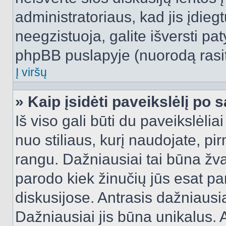
administratoriaus, kad jis įdie
neegzistuoja, galite išversti pa
phpBB puslapyje (nuorodą rasit
Į viršų
» Kaip įsidėti paveikslėlį po 
Iš viso gali būti du paveikslėlia
nuo stiliaus, kurį naudojate, pi
rangu. Dažniausiai tai būna žvai
parodo kiek žinučių jūs esat pa
diskusijose. Antrasis dažniausia
Dažniausiai jis būna unikalus. 