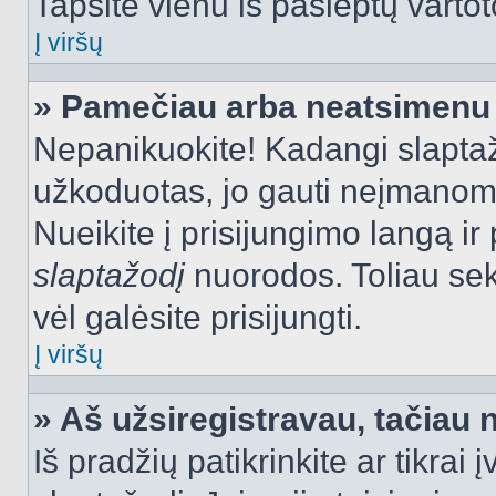
Tapsite vienu iš paslėptų vartot
Į viršų
» Pamečiau arba neatsimenu 
Nepanikuokite! Kadangi slapt
užkoduotas, jo gauti neįmanoma.
Nueikite į prisijungimo langą i
slaptažodį
nuorodos. Toliau sek
vėl galėsite prisijungti.
Į viršų
» Aš užsiregistravau, tačiau n
Iš pradžių patikrinkite ar tikrai 