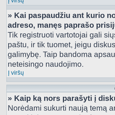
Į viršų
» Kai paspaudžiu ant kurio no
adreso, manęs paprašo prisij
Tik registruoti vartotojai gali s
paštu, ir tik tuomet, jeigu disku
galimybę. Taip bandoma apsaugo
neteisingo naudojimo.
Į viršų
» Kaip ką nors parašyti į dis
Norėdami sukurti naują temą a