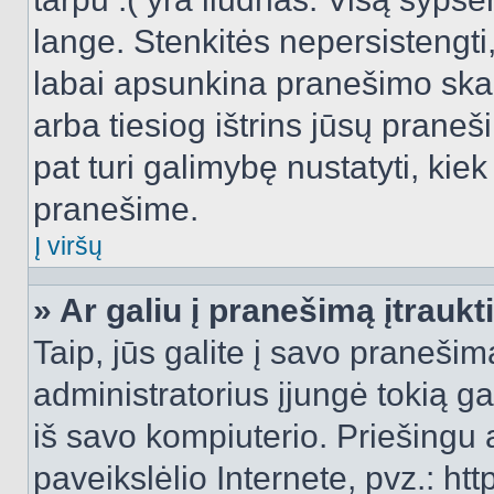
lange. Stenkitės nepersistengti
labai apsunkina pranešimo skai
arba tiesiog ištrins jūsų praneš
pat turi galimybę nustatyti, ki
pranešime.
Į viršų
» Ar galiu į pranešimą įtraukt
Taip, jūs galite į savo pranešimą
administratorius įjungė tokią gal
iš savo kompiuterio. Priešingu a
paveikslėlio Internete, pvz.: 