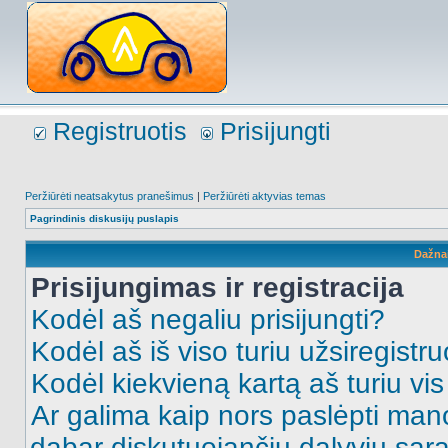
Registruotis
Prisijungti
Peržiūrėti neatsakytus pranešimus
|
Peržiūrėti aktyvias temas
Pagrindinis diskusijų puslapis
Dažna
Prisijungimas ir registracija
Kodėl aš negaliu prisijungti?
Kodėl aš iš viso turiu užsiregistru
Kodėl kiekvieną kartą aš turiu vis 
Ar galima kaip nors paslėpti man
dabar diskutuojančių dalyvių sąr