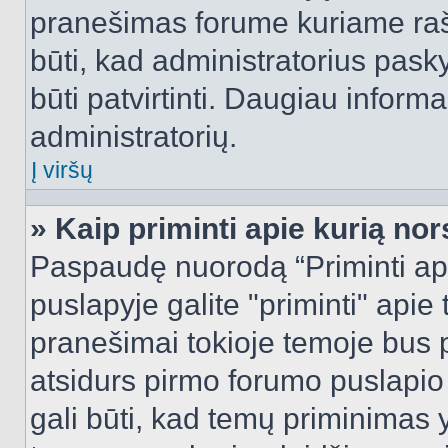
pranešimas forume kuriame rašote
būti, kad administratorius pasky
būti patvirtinti. Daugiau inform
administratorių.
Į viršų
» Kaip priminti apie kurią n
Paspaudę nuorodą “Priminti ap
puslapyje galite "priminti" apie
pranešimai tokioje temoje bus p
atsidurs pirmo forumo puslapio
gali būti, kad temų priminimas 