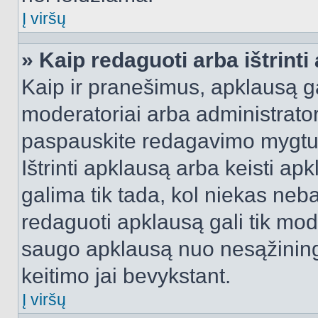
Į viršų
» Kaip redaguoti arba ištrint
Kaip ir pranešimus, apklausą gal
moderatoriai arba administrato
paspauskite redagavimo mygtu
Ištrinti apklausą arba keisti a
galima tik tada, kol niekas neba
redaguoti apklausą gali tik mode
saugo apklausą nuo nesąžinin
keitimo jai bevykstant.
Į viršų