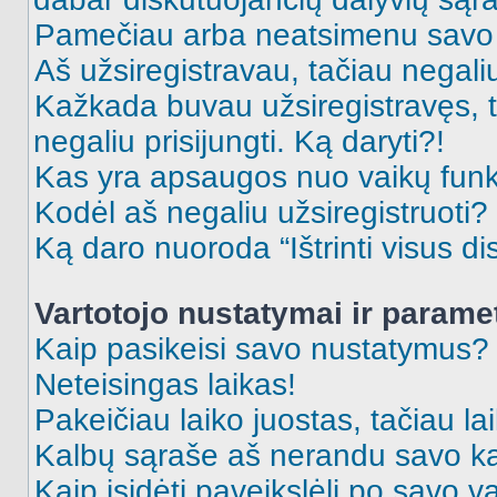
Pamečiau arba neatsimenu savo 
Aš užsiregistravau, tačiau negaliu 
Kažkada buvau užsiregistravęs, ta
negaliu prisijungti. Ką daryti?!
Kas yra apsaugos nuo vaikų fun
Kodėl aš negaliu užsiregistruoti?
Ką daro nuoroda “Ištrinti visus di
Vartotojo nustatymai ir parame
Kaip pasikeisi savo nustatymus?
Neteisingas laikas!
Pakeičiau laiko juostas, tačiau lai
Kalbų sąraše aš nerandu savo ka
Kaip įsidėti paveikslėlį po savo v