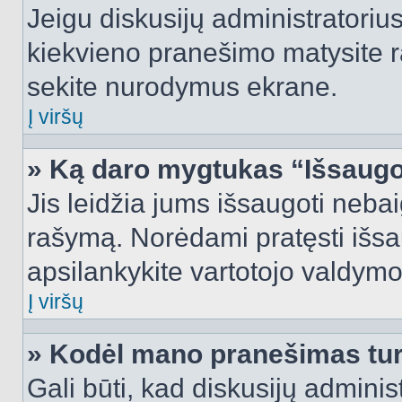
Jeigu diskusijų administratorius
kiekvieno pranešimo matysite r
sekite nurodymus ekrane.
Į viršų
» Ką daro mygtukas “Išsaugo
Jis leidžia jums išsaugoti nebai
rašymą. Norėdami pratęsti išs
apsilankykite vartotojo valdymo
Į viršų
» Kodėl mano pranešimas turi
Gali būti, kad diskusijų admini