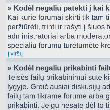
» Kodėl negaliu patekti į kai
Kai kurie forumai skirti tik tam 
peržiūrėti, trinti ir rašyti į ši
administratoriai arba moderatori
specialių forumų turėtumėte krei
Į viršų
» Kodėl negaliu prikabinti fai
Teisės failų prikabinimui sutei
lygyje. Greičiausiai diskusijų ad
failų tam tikrame forume arba ga
prikabinti. Jeigu nesate dėl to t