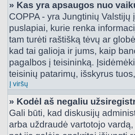
» Kas yra apsaugos nuo vaik
COPPA - yra Jungtinių Valstijų į
puslapiai, kurie renka informac
tam turėti raštišką tėvų ar globė
kad tai galioja ir jums, kaip ba
pagalbos į teisininką. Įsidėmėk
teisinių patarimų, išskyrus tuos,
Į viršų
» Kodėl aš negaliu užsiregist
Gali būti, kad diskusijų admini
arba uždraudė vartotojo vardą, 