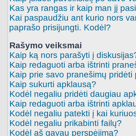
Kas yra rangas ir kaip man jį pasi
Kai paspaudžiu ant kurio nors va
paprašo prisijungti. Kodėl?
Rašymo veiksmai
Kaip ką nors parašyti į diskusijas
Kaip redaguoti arba ištrinti pran
Kaip prie savo pranešimų pridėti
Kaip sukurti apklausą?
Kodėl negaliu pridėti daugiau a
Kaip redaguoti arba ištrinti apkl
Kodėl negaliu patekti į kai kuriu
Kodėl negaliu prikabinti failų?
Kodėl aš gavau perspėjimą?