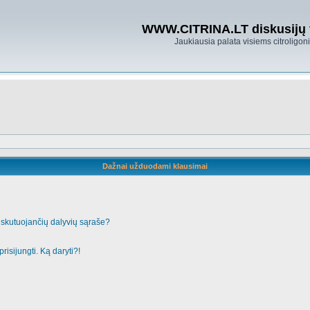
WWW.CITRINA.LT diskusijų
Jaukiausia palata visiems citroligo
Dažnai užduodami klausimai
iskutuojančių dalyvių sąraše?
risijungti. Ką daryti?!