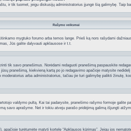
 paštu, ir tik tuomet, jeigu diskusijų administratorius įjungė šią galimybę. Tai
Rašymo veiksmai
itinkamo mygtuko forumo arba temos lange. Prieš ką nors rašydami dažniausiai
as, Jūs galite dalyvauti apklausose ir t.t.
 ištrinti tik savo pranešimus. Norėdami redaguoti pranešimą paspauskite redaga
į jūsų pranešimą, kiekvieną kartą po jo redagavimo apačioje matysite nedidel
deratorius arba administratorius, tačiau jie turi galimybę palikti žinutę, ko
 vartotojo valdymo pultą. Kai tai padarysite, pranešimo rašymo formoje galite 
tymą savo aprašyme. Net ir tokiu atveju parašo pridėjimą galimą išjungti atž
 apačioje turėtumėte matyti kortelę “Apklausos kūrimas”. Jeigu jos nematote, 