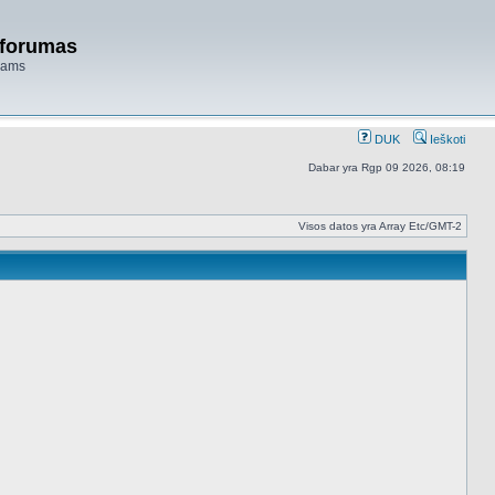
 forumas
niams
DUK
Ieškoti
Dabar yra Rgp 09 2026, 08:19
Visos datos yra Array Etc/GMT-2