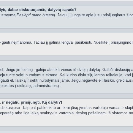
tytų dabar diskutuojančių dalyvių sąraše?
 nustatymą
Paslėpti mano būseną
. Jeigu jį įjungsite apie jūsų prisijungimus žin
uti neįmanoma. Tačiau jį galima lengvai pasikeisti. Nueikite į prisijungimo 
ažodį. Jeigu jie teisingi, galėjo atsitikti vienas iš dviejų dalykų. Galbūt disku
ju turite sekti nurodymus ekrane. Kai kurios diskusijų lentos reikalauja, kad j
e gauti el. laišką ir sekti nurodymais jame. Jeigu negavote el. laiško, greičia
eipkitės į diskusijų administratorių.
ir negaliu prisijungti. Ką daryti?!
iskusijose. Taip pat patikrinkite ar tikrai jūsų įvestas vartotojo vardas ir slap
neparašę arba ilgą laiką neaktyvūs vartotojai tiesiog pašalinami iš sistemos no