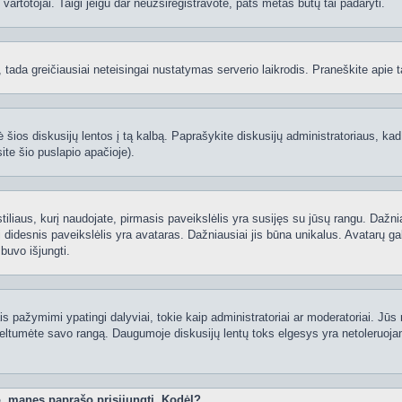
ti vartotojai. Taigi jeigu dar neužsiregistravote, pats metas būtų tai padaryti.
ą, tada greičiausiai neteisingai nustatymas serverio laikrodis. Praneškite apie ta
 šios diskusijų lentos į tą kalbą. Paprašykite diskusijų administratoriaus, kad
ite šio puslapio apačioje).
 stiliaus, kurį naudojate, pirmasis paveikslėlis yra susijęs su jūsų rangu. Dažni
 didesnis paveikslėlis yra avataras. Dažniausiai jis būna unikalus. Avatarų gali
 buvo išjungti.
 pažymimi ypatingi dalyviai, tokie kaip administratoriai ar moderatoriai. Jūs n
eltumėte savo rangą. Daugumoje diskusijų lentų toks elgesys yra netoleruojam
o, manęs paprašo prisijungti. Kodėl?