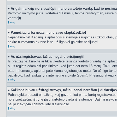
» Ar galima kaip nors paslėpti mano vartotojo vardą, kad jo nesima
Vartotojo valdymo pulte, kortelėje “Diskusijų lentos nustatymai”, rasite
vartotojų.
Į viršų
» Pamečiau arba neatsimenu savo slaptažodžio!
Nepanikuokite! Kadangi slaptažodis sistemoje saugomas užkoduotas, jo ga
sekite nurodymus ekrane ir ne už ilgo vėl galėsite prisijungti.
Į viršų
» Aš užsiregistravau, tačiau negaliu prisijungti!
Iš pradžių patikrinkite ar tikrai įvedėte teisingą vartotojo vardą ir slapt
o jūs registruodamiesi pasirinkote, kad jums dar nėra 13 metų. Tokiu atve
pats. Informacija apie tai pateikiama registracijos metu. Ne už ilgo turit
pagalvojo, kad laiškas yra internetinė šiukšlė (spam). Priešingu atveju kr
Į viršų
» Kažkada buvau užsiregistravęs, tačiau senai nerašiau į diskusijas, 
Pabandykite surasti el. laišką, kurį gavote, kai pirmą kartą registravotės d
nors priežasčių, ištrynė jūsų vartotojo vardą iš sistemos. Dažnai nieko 
naujo ir aktyviau dalyvaukite diskusijose.
Į viršų