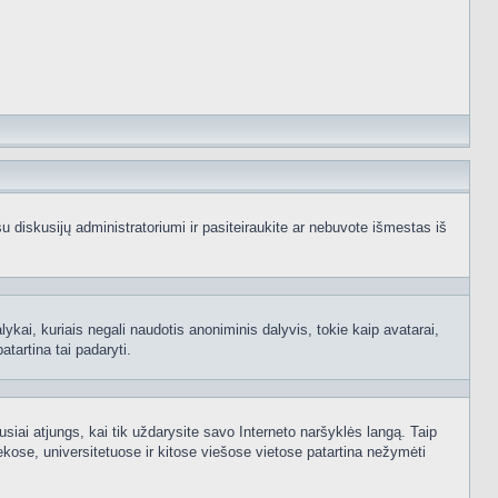
e su diskusijų administratoriumi ir pasiteiraukite ar nebuvote išmestas iš
ykai, kuriais negali naudotis anoniminis dalyvis, tokie kaip avatarai,
atartina tai padaryti.
usiai atjungs, kai tik uždarysite savo Interneto naršyklės langą. Taip
kose, universitetuose ir kitose viešose vietose patartina nežymėti