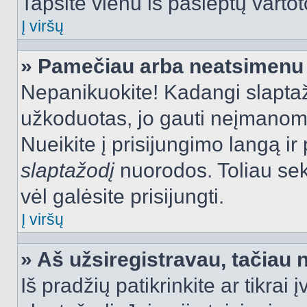
Tapsite vienu iš paslėptų vartot
Į viršų
» Pamečiau arba neatsimenu 
Nepanikuokite! Kadangi slapt
užkoduotas, jo gauti neįmanoma.
Nueikite į prisijungimo langą i
slaptažodį
nuorodos. Toliau sek
vėl galėsite prisijungti.
Į viršų
» Aš užsiregistravau, tačiau n
Iš pradžių patikrinkite ar tikrai 