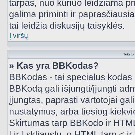
tarpas, nuo kuriuo leidžiama pr
galima priminti ir paprasčiausiai 
tai leidžia diskusijų taisyklės.
Į viršų
Teksto 
» Kas yra BBKodas?
BBKodas - tai specialus kodas 
BBKodą gali išjungti/įjungti ad
įjungtas, paprasti vartotojai gali 
nustatymus, arba tiesiog kiek
Skirtumas tarp BBKodo ir HTML
[ ir ] skliaustų, o HTML tarp <