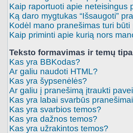
Kaip raportuoti apie neteisingus
Ką daro mygtukas “Išsaugoti” p
Kodėl mano pranešimas turi būti p
Kaip priminti apie kurią nors ma
Teksto formavimas ir temų tipa
Kas yra BBKodas?
Ar galiu naudoti HTML?
Kas yra šypsenėlės?
Ar galiu į pranešimą įtraukti pavei
Kas yra labai svarbūs pranešima
Kas yra svarbios temos?
Kas yra dažnos temos?
Kas yra užrakintos temos?