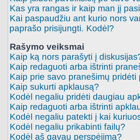
Kas yra rangas ir kaip man jį pasi
Kai paspaudžiu ant kurio nors va
paprašo prisijungti. Kodėl?
Rašymo veiksmai
Kaip ką nors parašyti į diskusijas
Kaip redaguoti arba ištrinti pran
Kaip prie savo pranešimų pridėti
Kaip sukurti apklausą?
Kodėl negaliu pridėti daugiau a
Kaip redaguoti arba ištrinti apkl
Kodėl negaliu patekti į kai kuriu
Kodėl negaliu prikabinti failų?
Kodėl aš gavau perspėjimą?