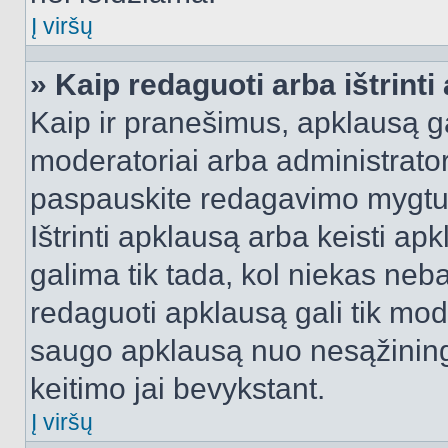
Į viršų
» Kaip redaguoti arba ištrint
Kaip ir pranešimus, apklausą gal
moderatoriai arba administrato
paspauskite redagavimo mygtu
Ištrinti apklausą arba keisti a
galima tik tada, kol niekas neba
redaguoti apklausą gali tik mode
saugo apklausą nuo nesąžinin
keitimo jai bevykstant.
Į viršų