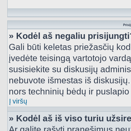
Prisi
» Kodėl aš negaliu prisijungti
Gali būti keletas priežasčių kodė
įvedėte teisingą vartotojo vardą i
susisiekite su diskusijų administ
nebuvote išmestas iš diskusijų. T
nors techninių bėdų ir puslapio s
Į viršų
» Kodėl aš iš viso turiu užsir
Ar galite rašyti pranešimus neu