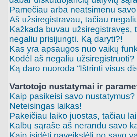
Pamečiau arba neatsimenu savo 
Aš užsiregistravau, tačiau negaliu 
Kažkada buvau užsiregistravęs, ta
negaliu prisijungti. Ką daryti?!
Kas yra apsaugos nuo vaikų fun
Kodėl aš negaliu užsiregistruoti?
Ką daro nuoroda “Ištrinti visus di
Vartotojo nustatymai ir parame
Kaip pasikeisi savo nustatymus?
Neteisingas laikas!
Pakeičiau laiko juostas, tačiau lai
Kalbų sąraše aš nerandu savo ka
Kaip įsidėti paveikslėlį po savo v