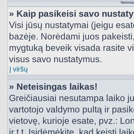
Vartotoj
» Kaip pasikeisi savo nusta
Visi jūsų nustatymai (jeigu es
bazėje. Norėdami juos pakeisti,
mygtuką beveik visada rasite vi
visus savo nustatymus.
Į viršų
» Neteisingas laikas!
Greičiausiai nesutampa laiko juo
vartotojo valdymo pultą ir pasike
vietovę, kurioje esate, pvz.: L
ir t.t. Įsidėmėkite, kad keisti lai