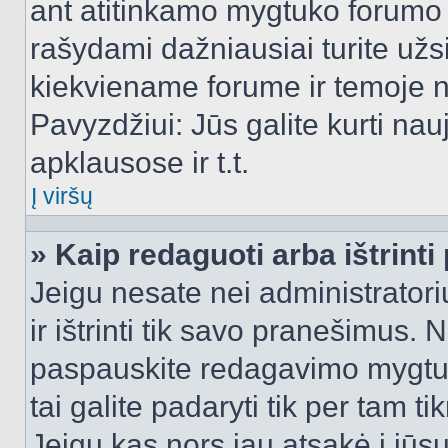
ant atitinkamo mygtuko forumo 
rašydami dažniausiai turite užsi
kiekviename forume ir temoje 
Pavyzdžiui: Jūs galite kurti nau
apklausose ir t.t.
Į viršų
» Kaip redaguoti arba ištrint
Jeigu nesate nei administratori
ir ištrinti tik savo pranešimus
paspauskite redagavimo mygtuk
tai galite padaryti tik per tam 
Jeigu kas nors jau atsakė į jūs