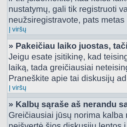
nustatymų, gali tik registruoti va
neužsiregistravote, pats metas b
Į viršų
» Pakeičiau laiko juostas, tač
Jeigu esate įsitikinę, kad teisin
laiką, tada greičiausiai neteisi
Praneškite apie tai diskusijų ad
Į viršų
» Kalbų sąraše aš nerandu s
Greičiausiai jūsų norima kalba 
neišvertė šios diskusijų lentos 