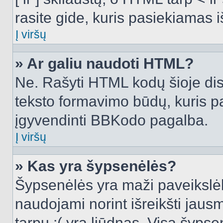
rasite gide, kuris pasiekiamas
Į viršų
» Ar galiu naudoti HTML?
Ne. Rašyti HTML kodų šioje dis
teksto formavimo būdų, kuris 
įgyvendinti BBKodo pagalba.
Į viršų
» Kas yra šypsenėlės?
Šypsenėlės yra maži paveikslėl
naudojami norint išreikšti jausm
tarpu :( yra liūdnas. Visą šyps