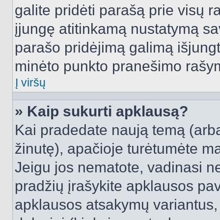
galite pridėti parašą prie visų 
įjungę atitinkamą nustatymą sa
parašo pridėjimą galimą išjung
minėto punkto pranešimo rašy
Į viršų
» Kaip sukurti apklausą?
Kai pradedate naują temą (arb
žinutę), apačioje turėtumėte ma
Jeigu jos nematote, vadinasi net
pradžių įrašykite apklausos pav
apklausos atsakymų variantus,