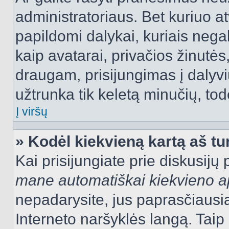
administratoriaus. Bet kuriuo a
papildomi dalykai, kuriais negal
kaip avatarai, privačios žinutės
draugam, prisijungimas į dalyvių
užtrunka tik keletą minučių, todė
Į viršų
» Kodėl kiekvieną kartą aš tur
Kai prisijungiate prie diskusijų
mane automatiškai kiekvieno 
nepadarysite, jus paprasčiausiai
Interneto naršyklės langą. Ta