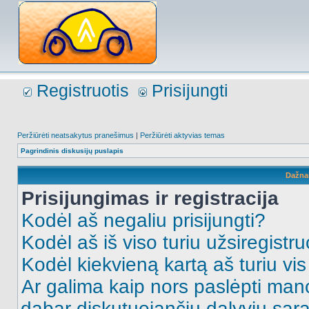
Registruotis
Prisijungti
Peržiūrėti neatsakytus pranešimus
|
Peržiūrėti aktyvias temas
Pagrindinis diskusijų puslapis
Dažna
Prisijungimas ir registracija
Kodėl aš negaliu prisijungti?
Kodėl aš iš viso turiu užsiregistru
Kodėl kiekvieną kartą aš turiu vis 
Ar galima kaip nors paslėpti man
dabar diskutuojančių dalyvių sąr