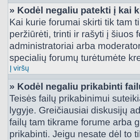
» Kodėl negaliu patekti į kai
Kai kurie forumai skirti tik tam 
peržiūrėti, trinti ir rašyti į ši
administratoriai arba moderatori
specialių forumų turėtumėte krei
Į viršų
» Kodėl negaliu prikabinti fai
Teisės failų prikabinimui sutei
lygyje. Greičiausiai diskusijų ad
failų tam tikrame forume arba ga
prikabinti. Jeigu nesate dėl to t