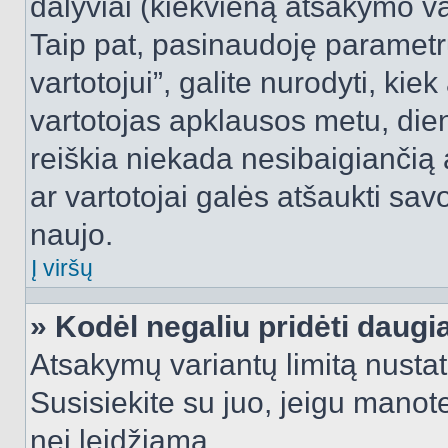
dalyviai (kiekvieną atsakymo var
Taip pat, pasinaudoję parametr
vartotojui”, galite nurodyti, kie
vartotojas apklausos metu, dien
reiškia niekada nesibaigiančią a
ar vartotojai galės atšaukti sav
naujo.
Į viršų
» Kodėl negaliu pridėti daug
Atsakymų variantų limitą nustat
Susisiekite su juo, jeigu manot
nei leidžiama.