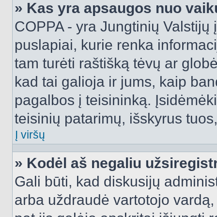
» Kas yra apsaugos nuo vaik
COPPA - yra Jungtinių Valstijų į
puslapiai, kurie renka informac
tam turėti raštišką tėvų ar globė
kad tai galioja ir jums, kaip ba
pagalbos į teisininką. Įsidėmėk
teisinių patarimų, išskyrus tuos,
Į viršų
» Kodėl aš negaliu užsiregist
Gali būti, kad diskusijų admini
arba uždraudė vartotojo vardą, 