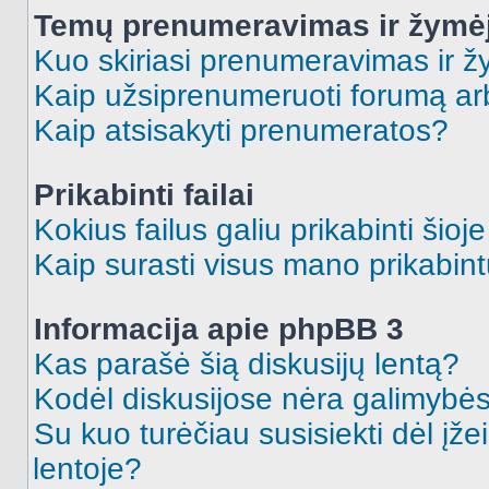
Temų prenumeravimas ir žymė
Kuo skiriasi prenumeravimas ir 
Kaip užsiprenumeruoti forumą a
Kaip atsisakyti prenumeratos?
Prikabinti failai
Kokius failus galiu prikabinti šioj
Kaip surasti visus mano prikabint
Informacija apie phpBB 3
Kas parašė šią diskusijų lentą?
Kodėl diskusijose nėra galimybė
Su kuo turėčiau susisiekti dėl įže
lentoje?