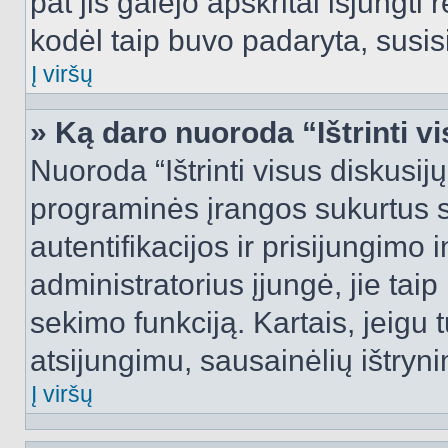
pat jis galėjo apskritai išjungti 
kodėl taip buvo padaryta, susisi
Į viršų
» Ką daro nuoroda “Ištrinti v
Nuoroda “Ištrinti visus diskusij
programinės įrangos sukurtus 
autentifikacijos ir prisijungimo 
administratorius įjungė, jie tai
sekimo funkciją. Kartais, jeigu 
atsijungimu, sausainėlių ištryni
Į viršų