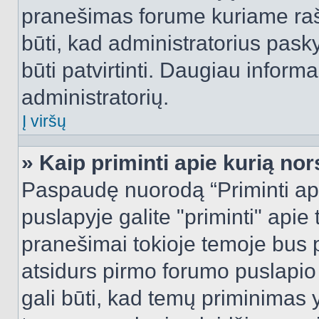
pranešimas forume kuriame rašote
būti, kad administratorius pasky
būti patvirtinti. Daugiau inform
administratorių.
Į viršų
» Kaip priminti apie kurią n
Paspaudę nuorodą “Priminti ap
puslapyje galite "priminti" apie
pranešimai tokioje temoje bus p
atsidurs pirmo forumo puslapio
gali būti, kad temų priminimas 