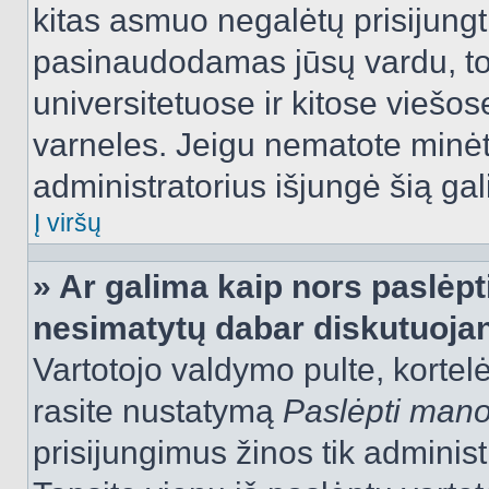
kitas asmuo negalėtų prisijungt
pasinaudodamas jūsų vardu, tod
universitetuose ir kitose viešo
varneles. Jeigu nematote minėt
administratorius išjungė šią ga
Į viršų
» Ar galima kaip nors paslėpt
nesimatytų dabar diskutuojan
Vartotojo valdymo pulte, kortelė
rasite nustatymą
Paslėpti man
prisijungimus žinos tik administr