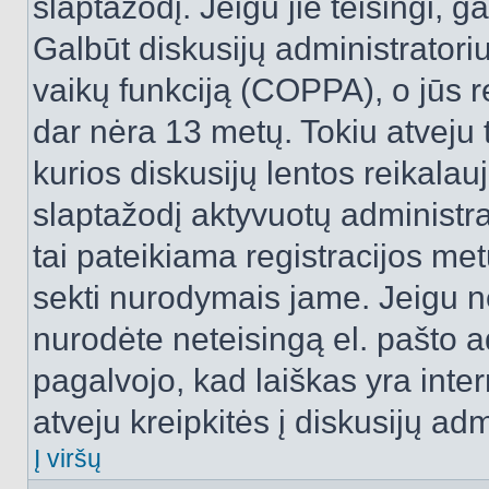
slaptažodį. Jeigu jie teisingi, ga
Galbūt diskusijų administrator
vaikų funkciją (COPPA), o jūs r
dar nėra 13 metų. Tokiu atveju 
kurios diskusijų lentos reikalauj
slaptažodį aktyvuotų administra
tai pateikiama registracijos metu.
sekti nurodymais jame. Jeigu ne
nurodėte neteisingą el. pašto 
pagalvojo, kad laiškas yra inte
atveju kreipkitės į diskusijų adm
Į viršų