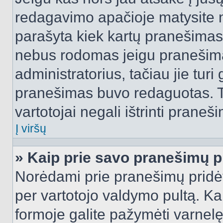
redagavimo apačioje matysite n
parašyta kiek kartų pranešimas
nebus rodomas jeigu pranešim
administratorius, tačiau jie turi
pranešimas buvo redaguotas. Tai
vartotojai negali ištrinti praneši
Į viršų
» Kaip prie savo pranešimų p
Norėdami prie pranešimų pridėti 
per vartotojo valdymo pultą. Ka
formoje galite pažymėti varnel