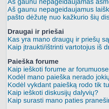
Aš gaunu nepageidaujamas asme
Aš gaunu nepageidaujamus laiškus
pašto dėžutę nuo kažkurio šių dis
Draugai ir priešai
Kas yra mano draugų ir priešų są
Kaip įtraukti/ištrinti vartotojus i
Paieška forume
Kaip ieškoti forume ar forumuos
Kodėl mano paieška nerado jokių
Kodėl vykdant paiešką rodo tik tu
Kaip ieškoti diskusijų dalyvių?
Kaip surasti mano paties praneš