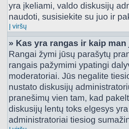
yra įkeliami, valdo diskusijų ad
naudoti, susisiekite su juo ir pa
Į viršų
» Kas yra rangas ir kaip man j
Rangai žymi jūsų parašytų prane
rangais pažymimi ypatingi dalyvi
moderatoriai. Jūs negalite tiesi
nustato diskusijų administrator
pranešimų vien tam, kad pake
diskusijų lentų toks elgesys yr
administratoriai tiesiog sumaži