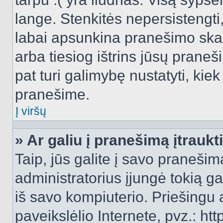
lange. Stenkitės nepersistengti
labai apsunkina pranešimo skai
arba tiesiog ištrins jūsų praneš
pat turi galimybę nustatyti, ki
pranešime.
Į viršų
» Ar galiu į pranešimą įtraukt
Taip, jūs galite į savo pranešimą
administratorius įjungė tokią gal
iš savo kompiuterio. Priešingu a
paveikslėlio Internete, pvz.: 