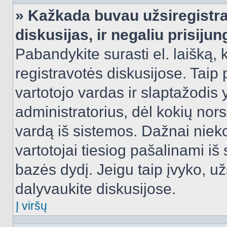
» Kažkada buvau užsiregistra
diskusijas, ir negaliu prisijun
Pabandykite surasti el. laišką, 
registravotės diskusijose. Taip p
vartotojo vardas ir slaptažodis y
administratorius, dėl kokių nors
vardą iš sistemos. Dažnai niek
vartotojai tiesiog pašalinami i
bazės dydį. Jeigu taip įvyko, užs
dalyvaukite diskusijose.
Į viršų