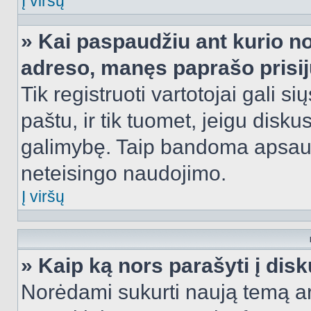
Į viršų
» Kai paspaudžiu ant kurio no
adreso, manęs paprašo prisij
Tik registruoti vartotojai gali s
paštu, ir tik tuomet, jeigu disku
galimybę. Taip bandoma apsaugo
neteisingo naudojimo.
Į viršų
» Kaip ką nors parašyti į dis
Norėdami sukurti naują temą a