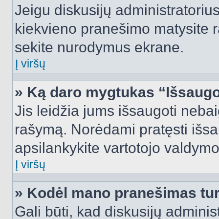
Jeigu diskusijų administratorius
kiekvieno pranešimo matysite r
sekite nurodymus ekrane.
Į viršų
» Ką daro mygtukas “Išsaugo
Jis leidžia jums išsaugoti nebai
rašymą. Norėdami pratęsti išs
apsilankykite vartotojo valdymo
Į viršų
» Kodėl mano pranešimas turi
Gali būti, kad diskusijų admini