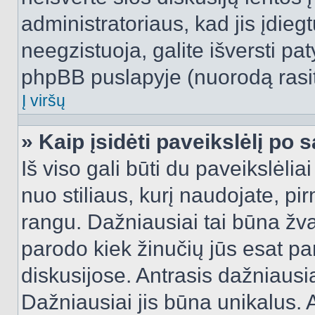
administratoriaus, kad jis įdie
neegzistuoja, galite išversti pa
phpBB puslapyje (nuorodą rasit
Į viršų
» Kaip įsidėti paveikslėlį po 
Iš viso gali būti du paveikslėlia
nuo stiliaus, kurį naudojate, pi
rangu. Dažniausiai tai būna žvai
parodo kiek žinučių jūs esat pa
diskusijose. Antrasis dažniausia
Dažniausiai jis būna unikalus. 