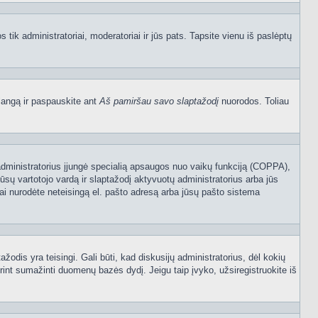
os tik administratoriai, moderatoriai ir jūs pats. Tapsite vienu iš paslėptų
langą ir paspauskite ant
Aš pamiršau savo slaptažodį
nuorodos. Toliau
sijų administratorius įjungė specialią apsaugos nuo vaikų funkciją (COPPA),
ūsų vartotojo vardą ir slaptažodį aktyvuotų administratorius arba jūs
usiai nurodėte neteisingą el. pašto adresą arba jūsų pašto sistema
tažodis yra teisingi. Gali būti, kad diskusijų administratorius, dėl kokių
rint sumažinti duomenų bazės dydį. Jeigu taip įvyko, užsiregistruokite iš