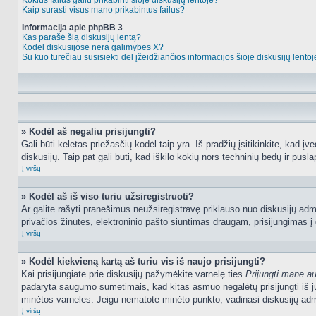
Kokius failus galiu prikabinti šioje diskusijų lentoje?
Kaip surasti visus mano prikabintus failus?
Informacija apie phpBB 3
Kas parašė šią diskusijų lentą?
Kodėl diskusijose nėra galimybės X?
Su kuo turėčiau susisiekti dėl įžeidžiančios informacijos šioje diskusijų lento
» Kodėl aš negaliu prisijungti?
Gali būti keletas priežasčių kodėl taip yra. Iš pradžių įsitikinkite, kad įv
diskusijų. Taip pat gali būti, kad iškilo kokių nors techninių bėdų ir puslap
Į viršų
» Kodėl aš iš viso turiu užsiregistruoti?
Ar galite rašyti pranešimus neužsiregistravę priklauso nuo diskusijų admi
privačios žinutės, elektroninio pašto siuntimas draugam, prisijungimas į da
Į viršų
» Kodėl kiekvieną kartą aš turiu vis iš naujo prisijungti?
Kai prisijungiate prie diskusijų pažymėkite varnelę ties
Prijungti mane a
padaryta saugumo sumetimais, kad kitas asmuo negalėtų prisijungti iš jū
minėtos varneles. Jeigu nematote minėto punkto, vadinasi diskusijų admi
Į viršų