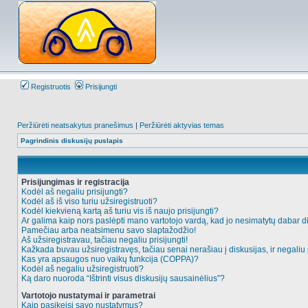
Registruotis
Prisijungti
Peržiūrėti neatsakytus pranešimus
|
Peržiūrėti aktyvias temas
Pagrindinis diskusijų puslapis
Prisijungimas ir registracija
Kodėl aš negaliu prisijungti?
Kodėl aš iš viso turiu užsiregistruoti?
Kodėl kiekvieną kartą aš turiu vis iš naujo prisijungti?
Ar galima kaip nors paslėpti mano vartotojo vardą, kad jo nesimatytų dabar d
Pamečiau arba neatsimenu savo slaptažodžio!
Aš užsiregistravau, tačiau negaliu prisijungti!
Kažkada buvau užsiregistravęs, tačiau senai nerašiau į diskusijas, ir negaliu p
Kas yra apsaugos nuo vaikų funkcija (COPPA)?
Kodėl aš negaliu užsiregistruoti?
Ką daro nuoroda “Ištrinti visus diskusijų sausainėlius”?
Vartotojo nustatymai ir parametrai
Kaip pasikeisi savo nustatymus?