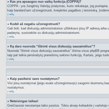
» Kas yra apsaugos nuo vaikų funkcija (COPPA)?
COPPA - yra Jungtinių Valstijų įstatymas, kuris reikalauja, jog puslapiai, 
kaip bandančiam užsiregistruoti, kreipkitės pagalbos į teisininką. Įsidėm
Į viršų
» Kodėl aš negaliu užsiregistruoti?
Gali būti, kad diskusijų administratorius užblokavo jūsų IP adresą arba užd
padaryta, susisiekite su diskusijų administratoriumi.
Į viršų
» Ką daro nuoroda “Ištrinti visus diskusijų sausainėlius”?
Nuoroda “Ištrinti visus diskusijų sausainėlius” ištrina visus phpBB progr
taip pat teikia perskaitytų pranešimų sekimo funkciją. Kartais, jeigu turi
Į viršų
» Kaip pasikeisi savo nustatymus?
Visi jūsų nustatymai (jeigu esate užsiregistravęs) saugomi duomenų bazė
nustatymus.
Į viršų
» Neteisingas laikas!
Greičiausiai nesutampa laiko juostos. Tokiu atveju keliaukite į vartotojo v