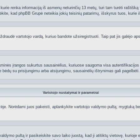
kurie renka informaciją iš asmenų neturinčių 13 metų, turi tam turėti raštišką t
ėkite, kad phpBB Grupė neteikia jokių teisinių patarimų, išskyrus tuos, kurie i
raudė vartotojo vardą, kuriuo bandote užsiregistruoti. Taip pat jis galėjo apskr
aminės įrangos sukurtus sausainėlius, kuriuose saugoma visa autentifikacijos ir
te bėdų su prisijungimu arba atsijungimu, sausainėlių ištrynimas gali pagelbėti.
Vartotojo nustatymai ir parametrai
je. Norėdami juos pakeisti, aplankykite vartotojo valdymo pultą; mygtuką beve
aldymo pultą ir pasikeiskite savo laiko juostą, kad ji atitiktų vietovę, kurioje