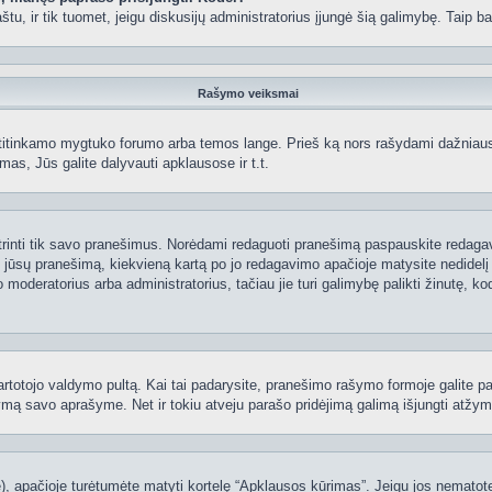
 paštu, ir tik tuomet, jeigu diskusijų administratorius įjungė šią galimybę. Tai
Rašymo veiksmai
itinkamo mygtuko forumo arba temos lange. Prieš ką nors rašydami dažniausiai
as, Jūs galite dalyvauti apklausose ir t.t.
 ištrinti tik savo pranešimus. Norėdami redaguoti pranešimą paspauskite redaga
į jūsų pranešimą, kiekvieną kartą po jo redagavimo apačioje matysite nedidel
deratorius arba administratorius, tačiau jie turi galimybę palikti žinutę, ko
 vartotojo valdymo pultą. Kai tai padarysite, pranešimo rašymo formoje galite 
tymą savo aprašyme. Net ir tokiu atveju parašo pridėjimą galimą išjungti atž
 apačioje turėtumėte matyti kortelę “Apklausos kūrimas”. Jeigu jos nematote, 