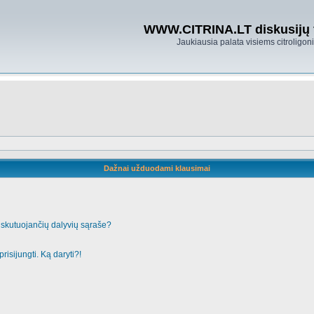
WWW.CITRINA.LT diskusijų
Jaukiausia palata visiems citroligo
Dažnai užduodami klausimai
iskutuojančių dalyvių sąraše?
risijungti. Ką daryti?!