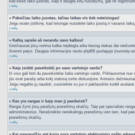
kad keisti laiko juostas, kaip ir daugelį kitų nustatymų, gali tik registruo
Į viršų
» Pakeičiau laiko juostas, tačiau laikas vis tiek neteisingas!
Jeigu esate įsitikinę, kad teisingai nustatėte laiko juostą ir vasaros laik
Į viršų
» Kalbų sąraše aš nerandu savo kalbos!
Greičiausiai jūsų norima kalba neįdiegta arba tiesiog niekas dar neišvertė
išversti patys. Daugiau informacijos rasite phpBB puslapyje (nuorodą ras
Į viršų
» Kaip įsidėti paveikslėlį po savo vartotojo vardu?
Iš viso gali būti du paveikslėliai šalia vartotojo vardo. Priklausomai nuo
jūs esat parašę arba kokį statusą turite diskusijose. Antrasis dažniausiai
Jeigu negalite jų naudoti, susisiekite su juo ir paklauskite kodėl avatarai
Į viršų
» Kas yra rangas ir kaip man jį pasikeisti?
Rangai žymi jūsų parašytų pranešimų skaičių. Taip pat specialiais rangais
administratorius. Nerašinėkite nereikalingų pranešimų vien tam, kad pak
pranešimų skaičių.
Į viršų
» Kai paspaudžiu ant kurio nors vartotojo elektroninio pašto adres