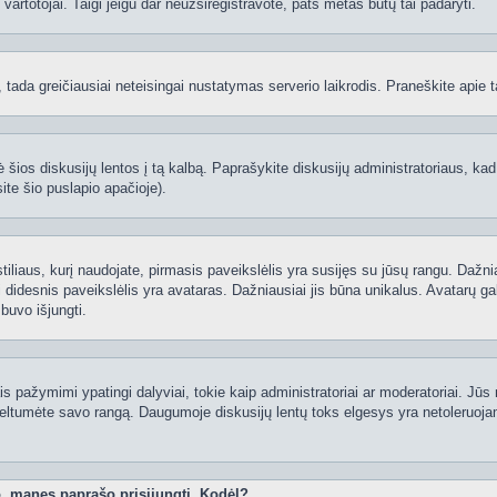
ti vartotojai. Taigi jeigu dar neužsiregistravote, pats metas būtų tai padaryti.
ą, tada greičiausiai neteisingai nustatymas serverio laikrodis. Praneškite apie ta
 šios diskusijų lentos į tą kalbą. Paprašykite diskusijų administratoriaus, kad
ite šio puslapio apačioje).
 stiliaus, kurį naudojate, pirmasis paveikslėlis yra susijęs su jūsų rangu. Dažni
 didesnis paveikslėlis yra avataras. Dažniausiai jis būna unikalus. Avatarų gali
 buvo išjungti.
 pažymimi ypatingi dalyviai, tokie kaip administratoriai ar moderatoriai. Jūs n
eltumėte savo rangą. Daugumoje diskusijų lentų toks elgesys yra netoleruojam
o, manęs paprašo prisijungti. Kodėl?