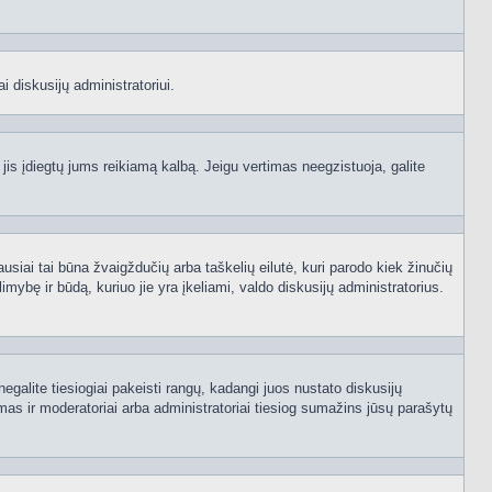
i diskusijų administratoriui.
 jis įdiegtų jums reikiamą kalbą. Jeigu vertimas neegzistuoja, galite
ausiai tai būna žvaigždučių arba taškelių eilutė, kuri parodo kiek žinučių
mybę ir būdą, kuriuo jie yra įkeliami, valdo diskusijų administratorius.
egalite tiesiogiai pakeisti rangų, kadangi juos nustato diskusijų
as ir moderatoriai arba administratoriai tiesiog sumažins jūsų parašytų