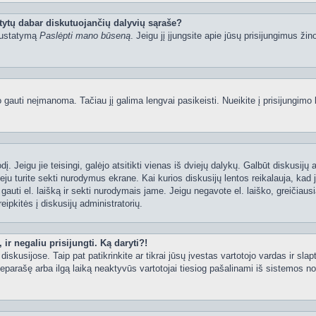
tytų dabar diskutuojančių dalyvių sąraše?
 nustatymą
Paslėpti mano būseną
. Jeigu jį įjungsite apie jūsų prisijungimus žin
uti neįmanoma. Tačiau jį galima lengvai pasikeisti. Nueikite į prisijungimo 
ažodį. Jeigu jie teisingi, galėjo atsitikti vienas iš dviejų dalykų. Galbūt disku
ju turite sekti nurodymus ekrane. Kai kurios diskusijų lentos reikalauja, kad j
e gauti el. laišką ir sekti nurodymais jame. Jeigu negavote el. laiško, greičia
eipkitės į diskusijų administratorių.
ir negaliu prisijungti. Ką daryti?!
iskusijose. Taip pat patikrinkite ar tikrai jūsų įvestas vartotojo vardas ir slap
neparašę arba ilgą laiką neaktyvūs vartotojai tiesiog pašalinami iš sistemos no