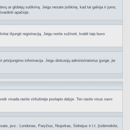
ėvų ar globėjų sutikimą. Jeigu nesate įsitikinę, kad tai galioja ir jums,
švardinti apačioje.
itai išjungti registraciją. Jeigu norite sužinoti, kodėl taip buvo
 prisijungimo informacija. Jeigu diskusijų administratorius įjungė, jie
ik visada rasite viršutinėje puslapio dalyje. Ten rasite visus savo
 esate, pvz.: Londonas, Paryžius, Niujorkas, Sidnėjus ir t.t. Įsidėmėkite,