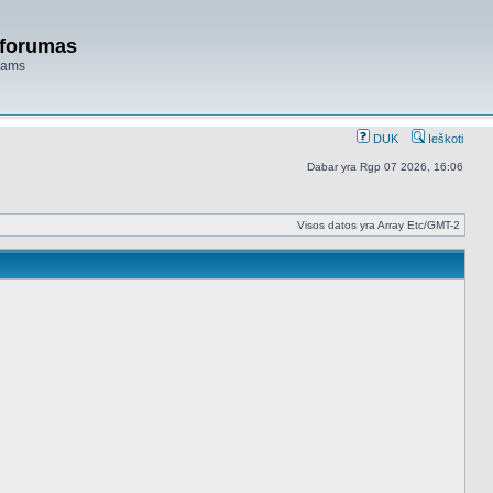
 forumas
niams
DUK
Ieškoti
Dabar yra Rgp 07 2026, 16:06
Visos datos yra Array Etc/GMT-2