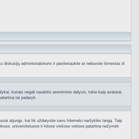
e su diskusijų administratoriumi ir pasiteiraukite ar nebuvote išmestas iš
ykai, kuriais negali naudotis anoniminis dalyvis, tokie kaip avatarai,
atartina tai padaryti.
usiai atjungs, kai tik uždarysite savo Interneto naršyklės langą. Taip
kose, universitetuose ir kitose viešose vietose patartina nežymėti