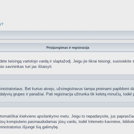
je?
Prisijungimas ir registracija
edėte teisingą vartotojo vardą ir slaptažodį. Jeigu jie tikrai teisingi, susisiekit
io savininkas turi jas ištaisyti.
nistratoriaus. Bet kuriuo atveju, užsiregistravus tampa prieinami papildomi dal
lyvių grupes ir panašiai. Pati registracija užtrunka tik keletą minučių, todėl p
utomatiškai kiekvieno apsilankymo metu
. Jeigu to nepadarysite, jus paprasčia
sų kompiuterio pasinaudodamas jūsų vardu, todėl Interneto kavinėse, bibliote
nistratorius išjungė šią galimybę.