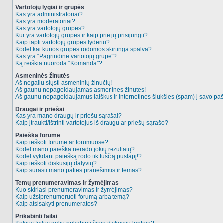
Vartotojų lygiai ir grupės
Kas yra administratoriai?
Kas yra moderatoriai?
Kas yra vartotojų grupės?
Kur yra vartotojų grupės ir kaip prie jų prisijungti?
Kaip tapti vartotojų grupės lyderiu?
Kodėl kai kurios grupės rodomos skirtinga spalva?
Kas yra “Pagrindinė vartotojų grupė”?
Ką reiškia nuoroda “Komanda”?
Asmeninės žinutės
Aš negaliu siųsti asmeninių žinučių!
Aš gaunu nepageidaujamas asmenines žinutes!
Aš gaunu nepageidaujamus laiškus ir internetines šiukšles (spam) į savo pašt
Draugai ir priešai
Kas yra mano draugų ir priešų sąrašai?
Kaip įtraukti/ištrinti vartotojus iš draugų ar priešų sąrašo?
Paieška forume
Kaip ieškoti forume ar forumuose?
Kodėl mano paieška nerado jokių rezultatų?
Kodėl vykdant paiešką rodo tik tuščią puslapį!?
Kaip ieškoti diskusijų dalyvių?
Kaip surasti mano paties pranešimus ir temas?
Temų prenumeravimas ir žymėjimas
Kuo skiriasi prenumeravimas ir žymėjimas?
Kaip užsiprenumeruoti forumą arba temą?
Kaip atsisakyti prenumeratos?
Prikabinti failai