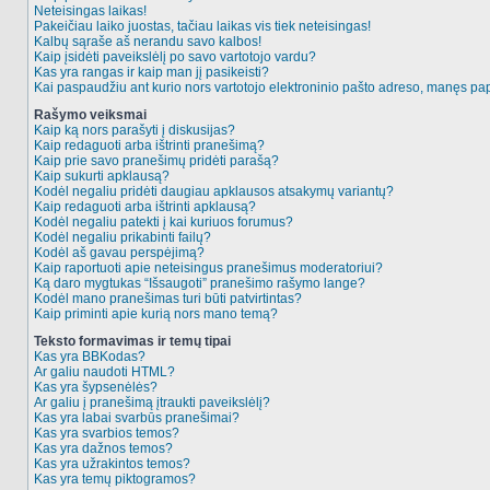
Neteisingas laikas!
Pakeičiau laiko juostas, tačiau laikas vis tiek neteisingas!
Kalbų sąraše aš nerandu savo kalbos!
Kaip įsidėti paveikslėlį po savo vartotojo vardu?
Kas yra rangas ir kaip man jį pasikeisti?
Kai paspaudžiu ant kurio nors vartotojo elektroninio pašto adreso, manęs pap
Rašymo veiksmai
Kaip ką nors parašyti į diskusijas?
Kaip redaguoti arba ištrinti pranešimą?
Kaip prie savo pranešimų pridėti parašą?
Kaip sukurti apklausą?
Kodėl negaliu pridėti daugiau apklausos atsakymų variantų?
Kaip redaguoti arba ištrinti apklausą?
Kodėl negaliu patekti į kai kuriuos forumus?
Kodėl negaliu prikabinti failų?
Kodėl aš gavau perspėjimą?
Kaip raportuoti apie neteisingus pranešimus moderatoriui?
Ką daro mygtukas “Išsaugoti” pranešimo rašymo lange?
Kodėl mano pranešimas turi būti patvirtintas?
Kaip priminti apie kurią nors mano temą?
Teksto formavimas ir temų tipai
Kas yra BBKodas?
Ar galiu naudoti HTML?
Kas yra šypsenėlės?
Ar galiu į pranešimą įtraukti paveikslėlį?
Kas yra labai svarbūs pranešimai?
Kas yra svarbios temos?
Kas yra dažnos temos?
Kas yra užrakintos temos?
Kas yra temų piktogramos?