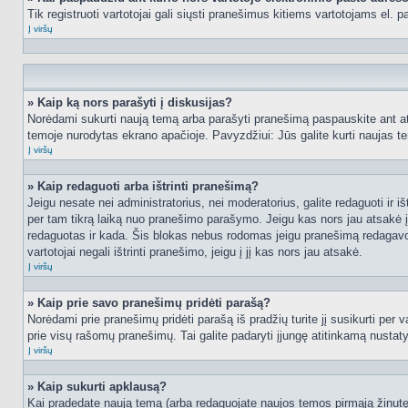
Tik registruoti vartotojai gali siųsti pranešimus kitiems vartotojams el.
Į viršų
» Kaip ką nors parašyti į diskusijas?
Norėdami sukurti naują temą arba parašyti pranešimą paspauskite ant at
temoje nurodytas ekrano apačioje. Pavyzdžiui: Jūs galite kurti naujas tem
Į viršų
» Kaip redaguoti arba ištrinti pranešimą?
Jeigu nesate nei administratorius, nei moderatorius, galite redaguoti ir
per tam tikrą laiką nuo pranešimo parašymo. Jeigu kas nors jau atsakė 
redaguotas ir kada. Šis blokas nebus rodomas jeigu pranešimą redagavo mo
vartotojai negali ištrinti pranešimo, jeigu į jį kas nors jau atsakė.
Į viršų
» Kaip prie savo pranešimų pridėti parašą?
Norėdami prie pranešimų pridėti parašą iš pradžių turite jį susikurti per
prie visų rašomų pranešimų. Tai galite padaryti įjungę atitinkamą nusta
Į viršų
» Kaip sukurti apklausą?
Kai pradedate naują temą (arba redaguojate naujos temos pirmąją žinutę),