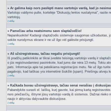
» Ar galima kaip nors paslėpti mano vartotojo vardą, kad jo nesima
Vartotojo valdymo pulte, kortelėje “Diskusijų lentos nustatymai”, rasite
vartotojų.
Į viršų
» Pamečiau arba neatsimenu savo slaptažodžio!
Nepanikuokite! Kadangi slaptažodis sistemoje saugomas užkoduotas, jo ga
sekite nurodymus ekrane ir ne už ilgo vėl galėsite prisijungti.
Į viršų
» Aš užsiregistravau, tačiau negaliu prisijungti!
Iš pradžių patikrinkite ar tikrai įvedėte teisingą vartotojo vardą ir slapt
o jūs registruodamiesi pasirinkote, kad jums dar nėra 13 metų. Tokiu atve
pats. Informacija apie tai pateikiama registracijos metu. Ne už ilgo turit
pagalvojo, kad laiškas yra internetinė šiukšlė (spam). Priešingu atveju kr
Į viršų
» Kažkada buvau užsiregistravęs, tačiau senai nerašiau į diskusijas, 
Pabandykite surasti el. laišką, kurį gavote, kai pirmą kartą registravotės d
nors priežasčių, ištrynė jūsų vartotojo vardą iš sistemos. Dažnai nieko 
naujo ir aktyviau dalyvaukite diskusijose.
Į viršų