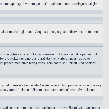
p bandoma apsaugoti vartotojų el. pašto adresus nuo neteisingo naudojimo.
 turite užsiregistruoti. Visų jūsų teisių sąrašas kiekviename forume ir
vimo mygtuką virš atitinkamo pranešimo. Kartais tai galite padaryti tik
į teksto bloką, kuriame bus parašyta kiek kartų pranešimas buvo
dėl pranešimas buvo redaguotas. Taip pat reikėtų žinoti, kad paprasti
pažymėti varnelę šalia punkto
Pridėti parašą
. Taip pat galite pridėti parašą
ymėjus varnelę šalia aukščiau minėto punkto pranešimo rašymo lange.
vadinasi neturite teisių kurti apklausas. Iš pradžių įrašykite apklausos