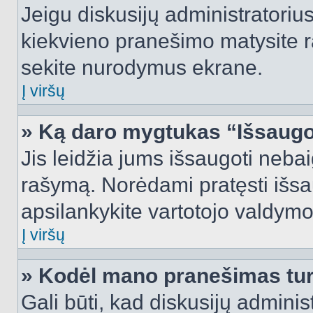
Jeigu diskusijų administratorius
kiekvieno pranešimo matysite r
sekite nurodymus ekrane.
Į viršų
» Ką daro mygtukas “Išsaugo
Jis leidžia jums išsaugoti nebai
rašymą. Norėdami pratęsti išs
apsilankykite vartotojo valdymo
Į viršų
» Kodėl mano pranešimas turi
Gali būti, kad diskusijų admini