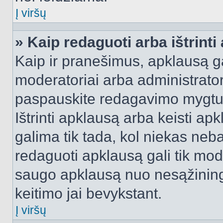
Į viršų
» Kaip redaguoti arba ištrint
Kaip ir pranešimus, apklausą gal
moderatoriai arba administrato
paspauskite redagavimo mygtu
Ištrinti apklausą arba keisti a
galima tik tada, kol niekas neba
redaguoti apklausą gali tik mode
saugo apklausą nuo nesąžinin
keitimo jai bevykstant.
Į viršų