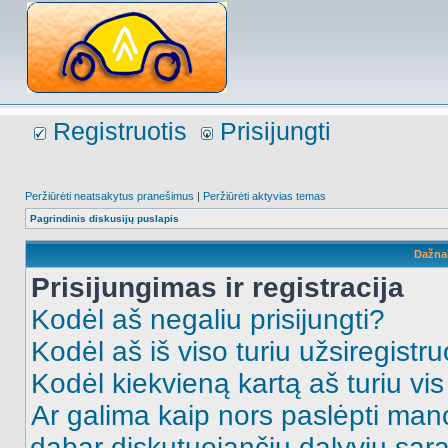
Registruotis
Prisijungti
Peržiūrėti neatsakytus pranešimus
|
Peržiūrėti aktyvias temas
Pagrindinis diskusijų puslapis
Dažna
Prisijungimas ir registracija
Kodėl aš negaliu prisijungti?
Kodėl aš iš viso turiu užsiregistru
Kodėl kiekvieną kartą aš turiu vis 
Ar galima kaip nors paslėpti man
dabar diskutuojančių dalyvių sąr