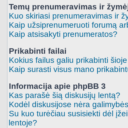
Temų prenumeravimas ir žymė
Kuo skiriasi prenumeravimas ir 
Kaip užsiprenumeruoti forumą a
Kaip atsisakyti prenumeratos?
Prikabinti failai
Kokius failus galiu prikabinti šioj
Kaip surasti visus mano prikabint
Informacija apie phpBB 3
Kas parašė šią diskusijų lentą?
Kodėl diskusijose nėra galimybė
Su kuo turėčiau susisiekti dėl įže
lentoje?