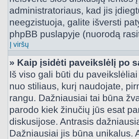
administratoriaus, kad jis įdie
neegzistuoja, galite išversti pa
phpBB puslapyje (nuorodą rasit
Į viršų
» Kaip įsidėti paveikslėlį po 
Iš viso gali būti du paveikslėlia
nuo stiliaus, kurį naudojate, pi
rangu. Dažniausiai tai būna žvai
parodo kiek žinučių jūs esat pa
diskusijose. Antrasis dažniausia
Dažniausiai jis būna unikalus. 