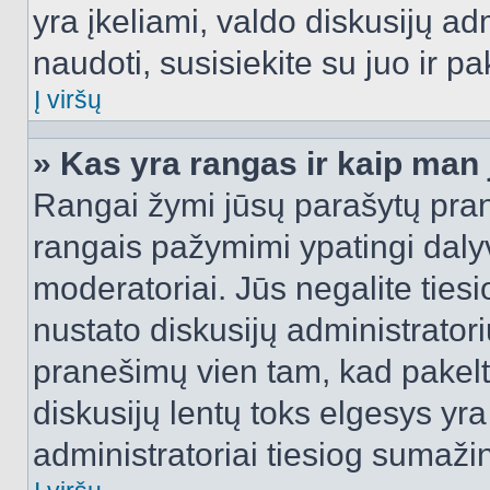
yra įkeliami, valdo diskusijų ad
naudoti, susisiekite su juo ir pa
Į viršų
» Kas yra rangas ir kaip man j
Rangai žymi jūsų parašytų prane
rangais pažymimi ypatingi dalyvi
moderatoriai. Jūs negalite tiesi
nustato diskusijų administrator
pranešimų vien tam, kad pake
diskusijų lentų toks elgesys yr
administratoriai tiesiog sumaži