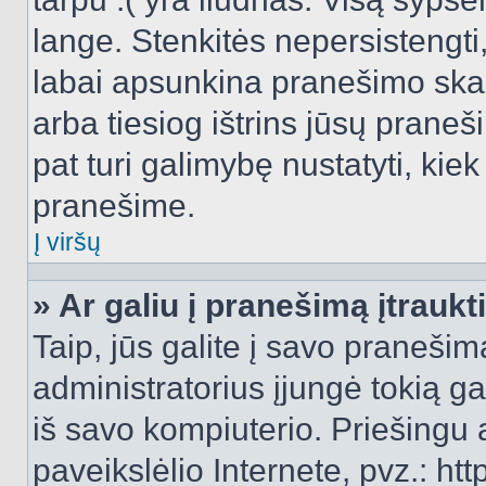
lange. Stenkitės nepersistengti
labai apsunkina pranešimo skai
arba tiesiog ištrins jūsų praneš
pat turi galimybę nustatyti, ki
pranešime.
Į viršų
» Ar galiu į pranešimą įtraukt
Taip, jūs galite į savo pranešimą
administratorius įjungė tokią gal
iš savo kompiuterio. Priešingu a
paveikslėlio Internete, pvz.: 