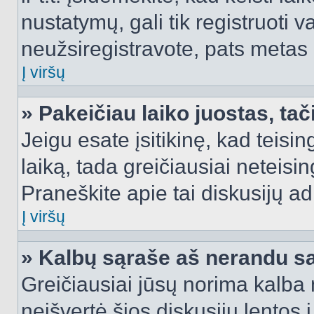
nustatymų, gali tik registruoti va
neužsiregistravote, pats metas b
Į viršų
» Pakeičiau laiko juostas, tač
Jeigu esate įsitikinę, kad teisin
laiką, tada greičiausiai neteisi
Praneškite apie tai diskusijų ad
Į viršų
» Kalbų sąraše aš nerandu s
Greičiausiai jūsų norima kalba 
neišvertė šios diskusijų lentos 