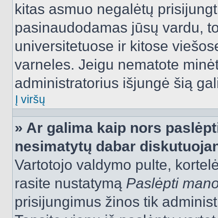
kitas asmuo negalėtų prisijungt
pasinaudodamas jūsų vardu, tod
universitetuose ir kitose viešo
varneles. Jeigu nematote minėt
administratorius išjungė šią ga
Į viršų
» Ar galima kaip nors paslėpt
nesimatytų dabar diskutuojan
Vartotojo valdymo pulte, kortelė
rasite nustatymą
Paslėpti man
prisijungimus žinos tik administr