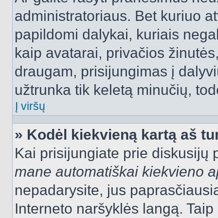
administratoriaus. Bet kuriuo a
papildomi dalykai, kuriais negal
kaip avatarai, privačios žinutės
draugam, prisijungimas į dalyvių
užtrunka tik keletą minučių, todė
Į viršų
» Kodėl kiekvieną kartą aš tur
Kai prisijungiate prie diskusijų
mane automatiškai kiekvieno 
nepadarysite, jus paprasčiausiai
Interneto naršyklės langą. Ta