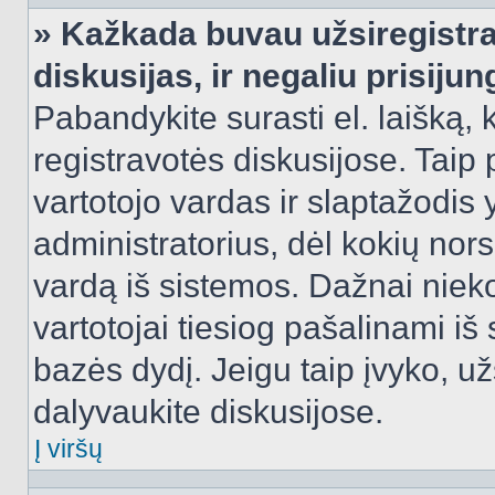
» Kažkada buvau užsiregistra
diskusijas, ir negaliu prisijun
Pabandykite surasti el. laišką, 
registravotės diskusijose. Taip p
vartotojo vardas ir slaptažodis y
administratorius, dėl kokių nors
vardą iš sistemos. Dažnai niek
vartotojai tiesiog pašalinami i
bazės dydį. Jeigu taip įvyko, užs
dalyvaukite diskusijose.
Į viršų