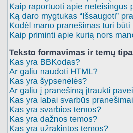
Kaip raportuoti apie neteisingus
Ką daro mygtukas “Išsaugoti” p
Kodėl mano pranešimas turi būti p
Kaip priminti apie kurią nors ma
Teksto formavimas ir temų tipa
Kas yra BBKodas?
Ar galiu naudoti HTML?
Kas yra šypsenėlės?
Ar galiu į pranešimą įtraukti pavei
Kas yra labai svarbūs pranešima
Kas yra svarbios temos?
Kas yra dažnos temos?
Kas yra užrakintos temos?