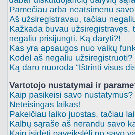
Pamečiau arba neatsimenu savo 
Aš užsiregistravau, tačiau negaliu 
Kažkada buvau užsiregistravęs, ta
negaliu prisijungti. Ką daryti?!
Kas yra apsaugos nuo vaikų fun
Kodėl aš negaliu užsiregistruoti?
Ką daro nuoroda “Ištrinti visus di
Vartotojo nustatymai ir parame
Kaip pasikeisi savo nustatymus?
Neteisingas laikas!
Pakeičiau laiko juostas, tačiau lai
Kalbų sąraše aš nerandu savo ka
Kaip įsidėti paveikslėlį po savo v