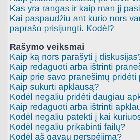
Kas yra rangas ir kaip man jį pasi
Kai paspaudžiu ant kurio nors va
paprašo prisijungti. Kodėl?
Rašymo veiksmai
Kaip ką nors parašyti į diskusijas
Kaip redaguoti arba ištrinti pran
Kaip prie savo pranešimų pridėti
Kaip sukurti apklausą?
Kodėl negaliu pridėti daugiau a
Kaip redaguoti arba ištrinti apkl
Kodėl negaliu patekti į kai kuriu
Kodėl negaliu prikabinti failų?
Kodėl aš gavau perspėjimą?