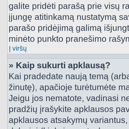
galite pridėti parašą prie visų 
įjungę atitinkamą nustatymą sa
parašo pridėjimą galimą išjung
minėto punkto pranešimo rašy
Į viršų
» Kaip sukurti apklausą?
Kai pradedate naują temą (arb
žinutę), apačioje turėtumėte ma
Jeigu jos nematote, vadinasi net
pradžių įrašykite apklausos pav
apklausos atsakymų variantus,