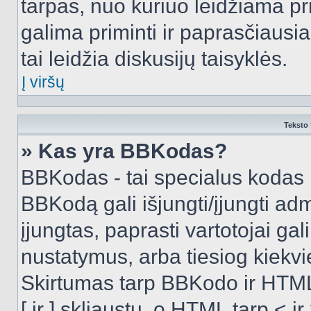
tarpas, nuo kuriuo leidžiama pr
galima priminti ir paprasčiausiai 
tai leidžia diskusijų taisyklės.
Į viršų
Teksto 
» Kas yra BBKodas?
BBKodas - tai specialus kodas 
BBKodą gali išjungti/įjungti ad
įjungtas, paprasti vartotojai gali 
nustatymus, arba tiesiog kiek
Skirtumas tarp BBKodo ir HTML
[ ir ] skliaustų, o HTML tarp <