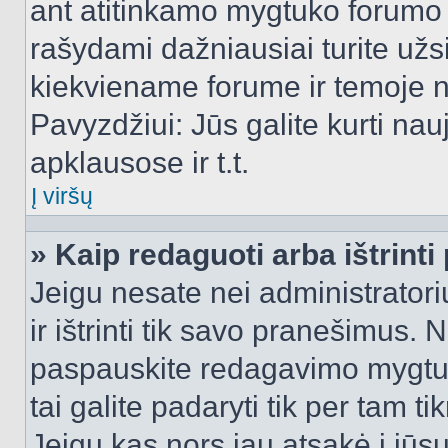
ant atitinkamo mygtuko forumo 
rašydami dažniausiai turite užsi
kiekviename forume ir temoje 
Pavyzdžiui: Jūs galite kurti nau
apklausose ir t.t.
Į viršų
» Kaip redaguoti arba ištrint
Jeigu nesate nei administratori
ir ištrinti tik savo pranešimus
paspauskite redagavimo mygtuk
tai galite padaryti tik per tam 
Jeigu kas nors jau atsakė į jūs