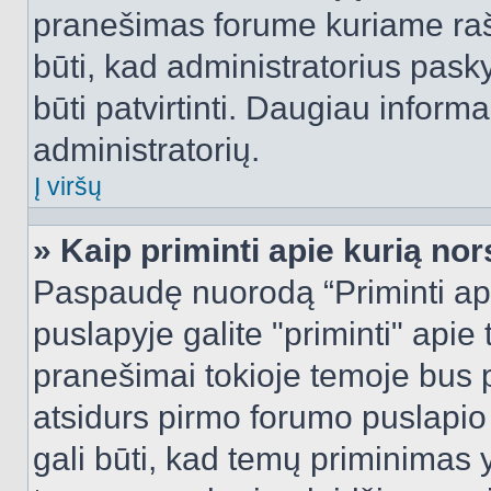
pranešimas forume kuriame rašote
būti, kad administratorius pasky
būti patvirtinti. Daugiau inform
administratorių.
Į viršų
» Kaip priminti apie kurią n
Paspaudę nuorodą “Priminti ap
puslapyje galite "priminti" apie
pranešimai tokioje temoje bus p
atsidurs pirmo forumo puslapio
gali būti, kad temų priminimas 