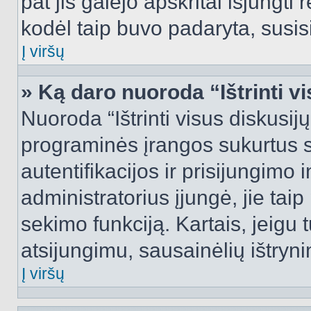
pat jis galėjo apskritai išjungti 
kodėl taip buvo padaryta, susisi
Į viršų
» Ką daro nuoroda “Ištrinti v
Nuoroda “Ištrinti visus diskusij
programinės įrangos sukurtus 
autentifikacijos ir prisijungimo 
administratorius įjungė, jie tai
sekimo funkciją. Kartais, jeigu 
atsijungimu, sausainėlių ištryni
Į viršų