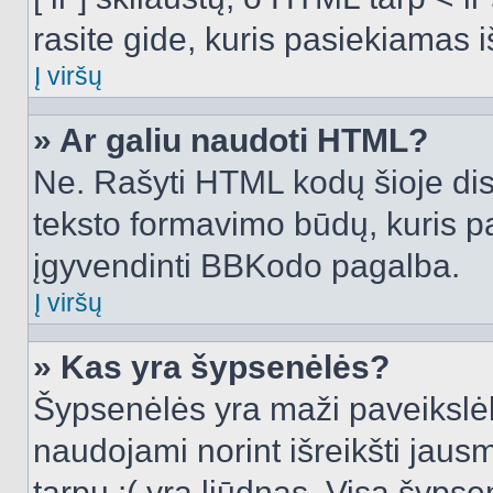
rasite gide, kuris pasiekiamas
Į viršų
» Ar galiu naudoti HTML?
Ne. Rašyti HTML kodų šioje dis
teksto formavimo būdų, kuris 
įgyvendinti BBKodo pagalba.
Į viršų
» Kas yra šypsenėlės?
Šypsenėlės yra maži paveikslėl
naudojami norint išreikšti jausm
tarpu :( yra liūdnas. Visą šyps