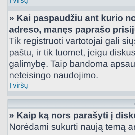
Į viršų
» Kai paspaudžiu ant kurio no
adreso, manęs paprašo prisij
Tik registruoti vartotojai gali s
paštu, ir tik tuomet, jeigu disku
galimybę. Taip bandoma apsaugo
neteisingo naudojimo.
Į viršų
» Kaip ką nors parašyti į dis
Norėdami sukurti naują temą a