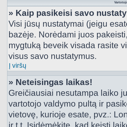
Vartotoj
» Kaip pasikeisi savo nusta
Visi jūsų nustatymai (jeigu es
bazėje. Norėdami juos pakeisti,
mygtuką beveik visada rasite vi
visus savo nustatymus.
Į viršų
» Neteisingas laikas!
Greičiausiai nesutampa laiko juo
vartotojo valdymo pultą ir pasike
vietovę, kurioje esate, pvz.: L
ir t.t. Įsidėmėkite, kad keisti lai