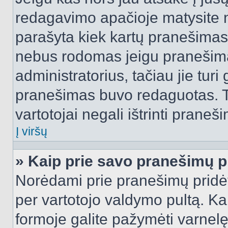
redagavimo apačioje matysite n
parašyta kiek kartų pranešimas
nebus rodomas jeigu pranešim
administratorius, tačiau jie turi
pranešimas buvo redaguotas. Tai
vartotojai negali ištrinti praneši
Į viršų
» Kaip prie savo pranešimų p
Norėdami prie pranešimų pridėti 
per vartotojo valdymo pultą. Ka
formoje galite pažymėti varnel