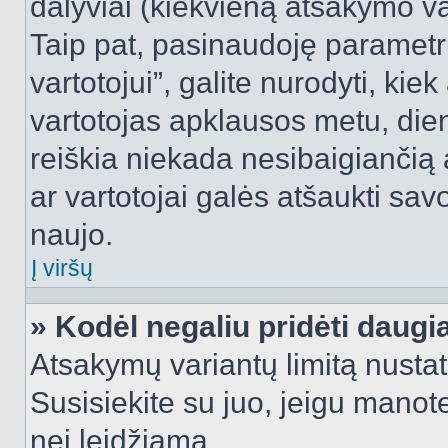
dalyviai (kiekvieną atsakymo var
Taip pat, pasinaudoję parametr
vartotojui”, galite nurodyti, kie
vartotojas apklausos metu, dien
reiškia niekada nesibaigiančią a
ar vartotojai galės atšaukti sav
naujo.
Į viršų
» Kodėl negaliu pridėti daug
Atsakymų variantų limitą nustat
Susisiekite su juo, jeigu manot
nei leidžiama.