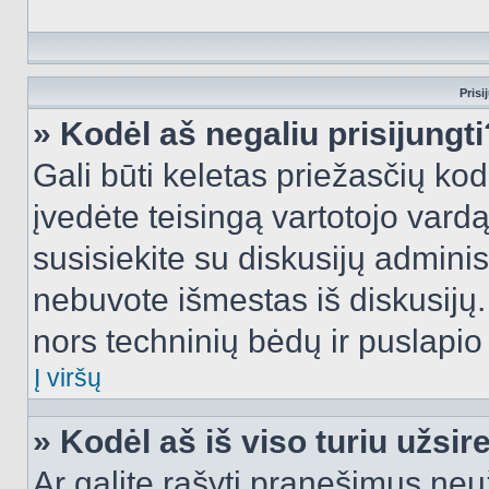
Prisi
» Kodėl aš negaliu prisijungti
Gali būti keletas priežasčių kodė
įvedėte teisingą vartotojo vardą i
susisiekite su diskusijų administ
nebuvote išmestas iš diskusijų. T
nors techninių bėdų ir puslapio s
Į viršų
» Kodėl aš iš viso turiu užsir
Ar galite rašyti pranešimus neu