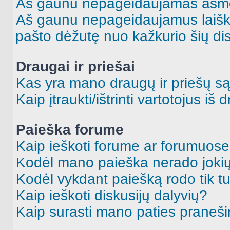
Aš gaunu nepageidaujamas asme
Aš gaunu nepageidaujamus laiškus
pašto dėžutę nuo kažkurio šių dis
Draugai ir priešai
Kas yra mano draugų ir priešų są
Kaip įtraukti/ištrinti vartotojus i
Paieška forume
Kaip ieškoti forume ar forumuos
Kodėl mano paieška nerado jokių
Kodėl vykdant paiešką rodo tik tu
Kaip ieškoti diskusijų dalyvių?
Kaip surasti mano paties praneš