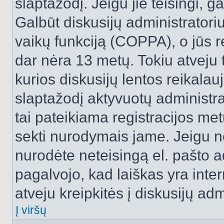
slaptažodį. Jeigu jie teisingi, ga
Galbūt diskusijų administrator
vaikų funkciją (COPPA), o jūs r
dar nėra 13 metų. Tokiu atveju 
kurios diskusijų lentos reikalauj
slaptažodį aktyvuotų administra
tai pateikiama registracijos metu.
sekti nurodymais jame. Jeigu ne
nurodėte neteisingą el. pašto 
pagalvojo, kad laiškas yra inte
atveju kreipkitės į diskusijų adm
Į viršų