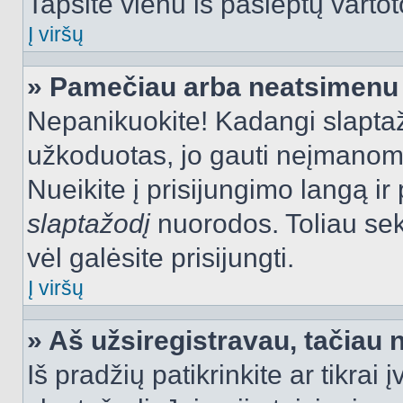
Tapsite vienu iš paslėptų vartot
Į viršų
» Pamečiau arba neatsimenu 
Nepanikuokite! Kadangi slapt
užkoduotas, jo gauti neįmanoma.
Nueikite į prisijungimo langą i
slaptažodį
nuorodos. Toliau sek
vėl galėsite prisijungti.
Į viršų
» Aš užsiregistravau, tačiau n
Iš pradžių patikrinkite ar tikrai 