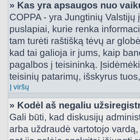
» Kas yra apsaugos nuo vaik
COPPA - yra Jungtinių Valstijų į
puslapiai, kurie renka informac
tam turėti raštišką tėvų ar globė
kad tai galioja ir jums, kaip ba
pagalbos į teisininką. Įsidėmėk
teisinių patarimų, išskyrus tuos,
Į viršų
» Kodėl aš negaliu užsiregist
Gali būti, kad diskusijų admini
arba uždraudė vartotojo vardą, 