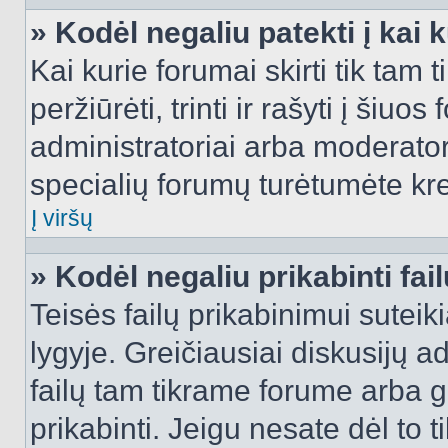
» Kodėl negaliu patekti į kai
Kai kurie forumai skirti tik tam 
peržiūrėti, trinti ir rašyti į ši
administratoriai arba moderatori
specialių forumų turėtumėte krei
Į viršų
» Kodėl negaliu prikabinti fai
Teisės failų prikabinimui sutei
lygyje. Greičiausiai diskusijų ad
failų tam tikrame forume arba ga
prikabinti. Jeigu nesate dėl to t