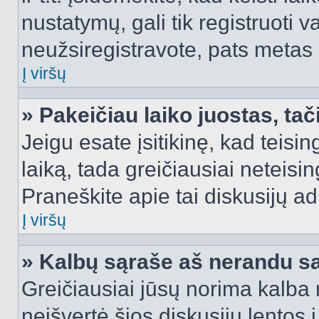
nustatymų, gali tik registruoti va
neužsiregistravote, pats metas b
Į viršų
» Pakeičiau laiko juostas, tač
Jeigu esate įsitikinę, kad teisin
laiką, tada greičiausiai neteisi
Praneškite apie tai diskusijų ad
Į viršų
» Kalbų sąraše aš nerandu s
Greičiausiai jūsų norima kalba 
neišvertė šios diskusijų lentos 