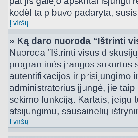
pat jis galėjo apskritai išjungti 
kodėl taip buvo padaryta, susisi
Į viršų
» Ką daro nuoroda “Ištrinti v
Nuoroda “Ištrinti visus diskusij
programinės įrangos sukurtus 
autentifikacijos ir prisijungimo 
administratorius įjungė, jie tai
sekimo funkciją. Kartais, jeigu 
atsijungimu, sausainėlių ištryni
Į viršų