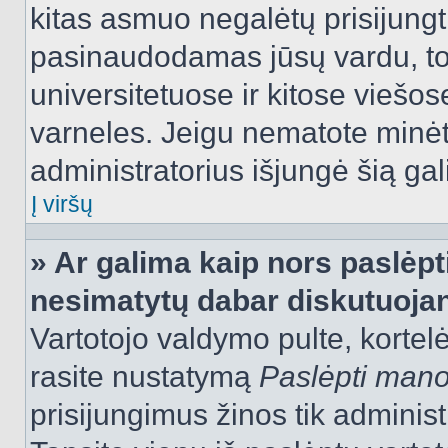
kitas asmuo negalėtų prisijungt
pasinaudodamas jūsų vardu, tod
universitetuose ir kitose viešo
varneles. Jeigu nematote minėt
administratorius išjungė šią ga
Į viršų
» Ar galima kaip nors paslėpt
nesimatytų dabar diskutuojan
Vartotojo valdymo pulte, kortelė
rasite nustatymą
Paslėpti man
prisijungimus žinos tik administr