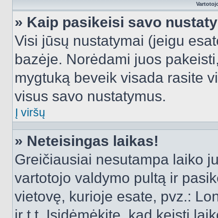
Vartotoj
» Kaip pasikeisi savo nusta
Visi jūsų nustatymai (jeigu es
bazėje. Norėdami juos pakeisti,
mygtuką beveik visada rasite vi
visus savo nustatymus.
Į viršų
» Neteisingas laikas!
Greičiausiai nesutampa laiko juo
vartotojo valdymo pultą ir pasike
vietovę, kurioje esate, pvz.: L
ir t.t. Įsidėmėkite, kad keisti lai