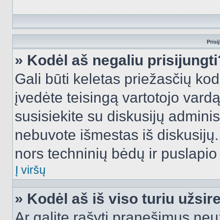
Prisi
» Kodėl aš negaliu prisijungti
Gali būti keletas priežasčių kodė
įvedėte teisingą vartotojo vardą i
susisiekite su diskusijų administ
nebuvote išmestas iš diskusijų. T
nors techninių bėdų ir puslapio s
Į viršų
» Kodėl aš iš viso turiu užsir
Ar galite rašyti pranešimus neu