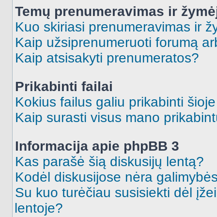
Temų prenumeravimas ir žymė
Kuo skiriasi prenumeravimas ir 
Kaip užsiprenumeruoti forumą a
Kaip atsisakyti prenumeratos?
Prikabinti failai
Kokius failus galiu prikabinti šioj
Kaip surasti visus mano prikabint
Informacija apie phpBB 3
Kas parašė šią diskusijų lentą?
Kodėl diskusijose nėra galimybė
Su kuo turėčiau susisiekti dėl įže
lentoje?