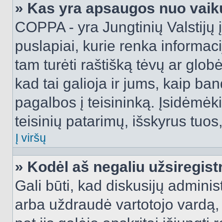
» Kas yra apsaugos nuo vaik
COPPA - yra Jungtinių Valstijų į
puslapiai, kurie renka informac
tam turėti raštišką tėvų ar globė
kad tai galioja ir jums, kaip ba
pagalbos į teisininką. Įsidėmėk
teisinių patarimų, išskyrus tuos,
Į viršų
» Kodėl aš negaliu užsiregist
Gali būti, kad diskusijų admini
arba uždraudė vartotojo vardą, 