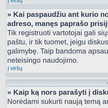
Į viršų
» Kai paspaudžiu ant kurio no
adreso, manęs paprašo prisij
Tik registruoti vartotojai gali s
paštu, ir tik tuomet, jeigu disku
galimybę. Taip bandoma apsaugo
neteisingo naudojimo.
Į viršų
» Kaip ką nors parašyti į dis
Norėdami sukurti naują temą a