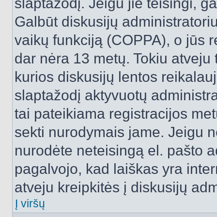
slaptažodį. Jeigu jie teisingi, ga
Galbūt diskusijų administrator
vaikų funkciją (COPPA), o jūs r
dar nėra 13 metų. Tokiu atveju 
kurios diskusijų lentos reikalauj
slaptažodį aktyvuotų administra
tai pateikiama registracijos metu.
sekti nurodymais jame. Jeigu ne
nurodėte neteisingą el. pašto 
pagalvojo, kad laiškas yra inte
atveju kreipkitės į diskusijų adm
Į viršų