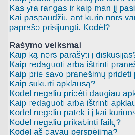
Kas yra rangas ir kaip man jį pasi
Kai paspaudžiu ant kurio nors va
paprašo prisijungti. Kodėl?
Rašymo veiksmai
Kaip ką nors parašyti į diskusijas
Kaip redaguoti arba ištrinti pran
Kaip prie savo pranešimų pridėti
Kaip sukurti apklausą?
Kodėl negaliu pridėti daugiau a
Kaip redaguoti arba ištrinti apkl
Kodėl negaliu patekti į kai kuriu
Kodėl negaliu prikabinti failų?
Kodėl aš gavau perspėjimą?