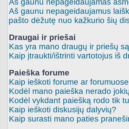
Aš gaunu nepageidaujamas asme
Aš gaunu nepageidaujamus laiškus
pašto dėžutę nuo kažkurio šių dis
Draugai ir priešai
Kas yra mano draugų ir priešų są
Kaip įtraukti/ištrinti vartotojus i
Paieška forume
Kaip ieškoti forume ar forumuos
Kodėl mano paieška nerado jokių
Kodėl vykdant paiešką rodo tik tu
Kaip ieškoti diskusijų dalyvių?
Kaip surasti mano paties praneš