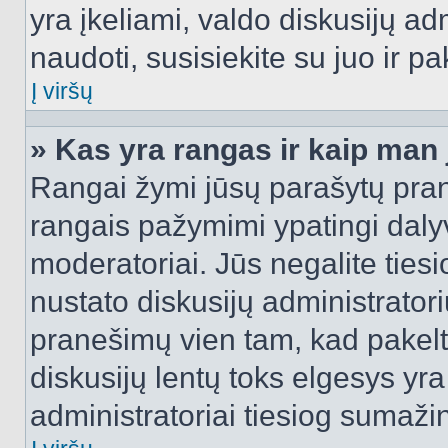
yra įkeliami, valdo diskusijų ad
naudoti, susisiekite su juo ir pa
Į viršų
» Kas yra rangas ir kaip man j
Rangai žymi jūsų parašytų prane
rangais pažymimi ypatingi dalyvi
moderatoriai. Jūs negalite tiesi
nustato diskusijų administrator
pranešimų vien tam, kad pake
diskusijų lentų toks elgesys yr
administratoriai tiesiog sumaži