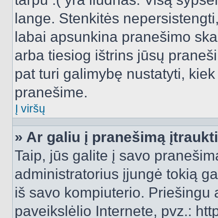
lange. Stenkitės nepersistengti
labai apsunkina pranešimo skai
arba tiesiog ištrins jūsų praneš
pat turi galimybę nustatyti, ki
pranešime.
Į viršų
» Ar galiu į pranešimą įtraukt
Taip, jūs galite į savo pranešimą
administratorius įjungė tokią gal
iš savo kompiuterio. Priešingu a
paveikslėlio Internete, pvz.: 