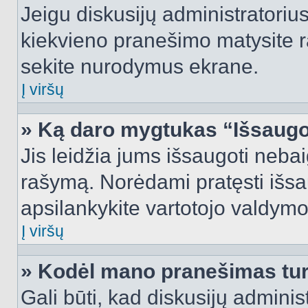
Jeigu diskusijų administratorius
kiekvieno pranešimo matysite r
sekite nurodymus ekrane.
Į viršų
» Ką daro mygtukas “Išsaugo
Jis leidžia jums išsaugoti nebai
rašymą. Norėdami pratęsti išs
apsilankykite vartotojo valdymo
Į viršų
» Kodėl mano pranešimas turi
Gali būti, kad diskusijų admini