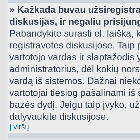
» Kažkada buvau užsiregistra
diskusijas, ir negaliu prisijun
Pabandykite surasti el. laišką, 
registravotės diskusijose. Taip p
vartotojo vardas ir slaptažodis y
administratorius, dėl kokių nors
vardą iš sistemos. Dažnai niek
vartotojai tiesiog pašalinami i
bazės dydį. Jeigu taip įvyko, užs
dalyvaukite diskusijose.
Į viršų