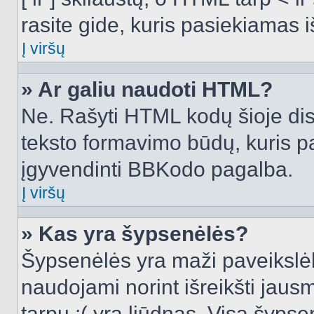
rasite gide, kuris pasiekiamas
Į viršų
» Ar galiu naudoti HTML?
Ne. Rašyti HTML kodų šioje dis
teksto formavimo būdų, kuris 
įgyvendinti BBKodo pagalba.
Į viršų
» Kas yra šypsenėlės?
Šypsenėlės yra maži paveikslėl
naudojami norint išreikšti jausm
tarpu :( yra liūdnas. Visą šyps