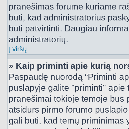
pranešimas forume kuriame rašote
būti, kad administratorius pasky
būti patvirtinti. Daugiau inform
administratorių.
Į viršų
» Kaip priminti apie kurią n
Paspaudę nuorodą “Priminti ap
puslapyje galite "priminti" apie
pranešimai tokioje temoje bus p
atsidurs pirmo forumo puslapio
gali būti, kad temų priminimas 