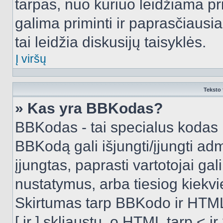
tarpas, nuo kuriuo leidžiama pr
galima priminti ir paprasčiausiai 
tai leidžia diskusijų taisyklės.
Į viršų
Teksto 
» Kas yra BBKodas?
BBKodas - tai specialus kodas 
BBKodą gali išjungti/įjungti ad
įjungtas, paprasti vartotojai gali 
nustatymus, arba tiesiog kiek
Skirtumas tarp BBKodo ir HTML
[ ir ] skliaustų, o HTML tarp <