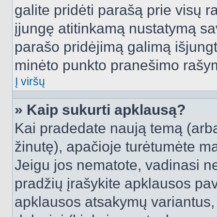
galite pridėti parašą prie visų 
įjungę atitinkamą nustatymą sa
parašo pridėjimą galimą išjung
minėto punkto pranešimo rašy
Į viršų
» Kaip sukurti apklausą?
Kai pradedate naują temą (arb
žinutę), apačioje turėtumėte ma
Jeigu jos nematote, vadinasi net
pradžių įrašykite apklausos pav
apklausos atsakymų variantus,