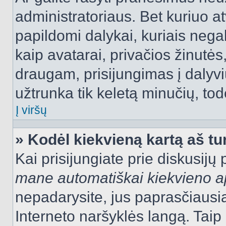
administratoriaus. Bet kuriuo a
papildomi dalykai, kuriais negal
kaip avatarai, privačios žinutės
draugam, prisijungimas į dalyvių
užtrunka tik keletą minučių, todė
Į viršų
» Kodėl kiekvieną kartą aš tur
Kai prisijungiate prie diskusijų
mane automatiškai kiekvieno 
nepadarysite, jus paprasčiausiai
Interneto naršyklės langą. Ta