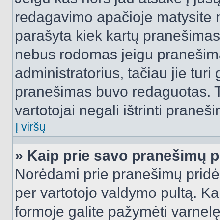
redagavimo apačioje matysite n
parašyta kiek kartų pranešimas
nebus rodomas jeigu pranešim
administratorius, tačiau jie turi
pranešimas buvo redaguotas. Tai
vartotojai negali ištrinti praneši
Į viršų
» Kaip prie savo pranešimų p
Norėdami prie pranešimų pridėti 
per vartotojo valdymo pultą. Ka
formoje galite pažymėti varnel