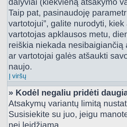
dalyviai (kiekvieną atsakymo var
Taip pat, pasinaudoję parametr
vartotojui”, galite nurodyti, kie
vartotojas apklausos metu, dien
reiškia niekada nesibaigiančią a
ar vartotojai galės atšaukti sav
naujo.
Į viršų
» Kodėl negaliu pridėti daug
Atsakymų variantų limitą nustat
Susisiekite su juo, jeigu manot
nei leidžiama.