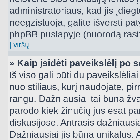
administratoriaus, kad jis įdie
neegzistuoja, galite išversti pa
phpBB puslapyje (nuorodą rasit
Į viršų
» Kaip įsidėti paveikslėlį po 
Iš viso gali būti du paveikslėlia
nuo stiliaus, kurį naudojate, pi
rangu. Dažniausiai tai būna žvai
parodo kiek žinučių jūs esat pa
diskusijose. Antrasis dažniausia
Dažniausiai jis būna unikalus. 