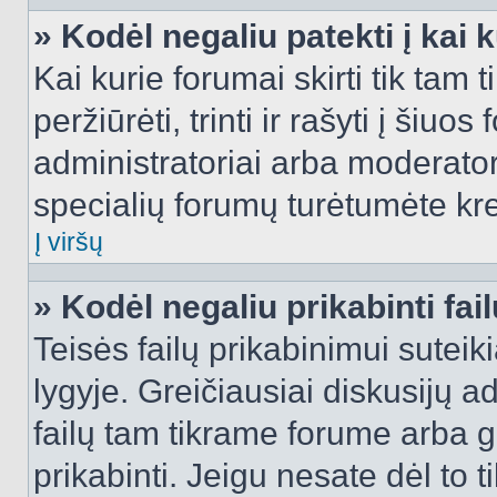
» Kodėl negaliu patekti į kai
Kai kurie forumai skirti tik tam 
peržiūrėti, trinti ir rašyti į ši
administratoriai arba moderatori
specialių forumų turėtumėte krei
Į viršų
» Kodėl negaliu prikabinti fai
Teisės failų prikabinimui sutei
lygyje. Greičiausiai diskusijų ad
failų tam tikrame forume arba ga
prikabinti. Jeigu nesate dėl to t