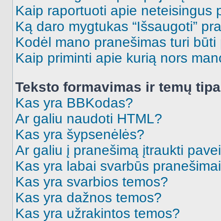
Kaip raportuoti apie neteisingus
Ką daro mygtukas “Išsaugoti” p
Kodėl mano pranešimas turi būti p
Kaip priminti apie kurią nors ma
Teksto formavimas ir temų tipa
Kas yra BBKodas?
Ar galiu naudoti HTML?
Kas yra šypsenėlės?
Ar galiu į pranešimą įtraukti pavei
Kas yra labai svarbūs pranešima
Kas yra svarbios temos?
Kas yra dažnos temos?
Kas yra užrakintos temos?