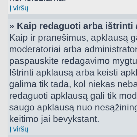
Į viršų
» Kaip redaguoti arba ištrint
Kaip ir pranešimus, apklausą gal
moderatoriai arba administrato
paspauskite redagavimo mygtu
Ištrinti apklausą arba keisti a
galima tik tada, kol niekas neba
redaguoti apklausą gali tik mode
saugo apklausą nuo nesąžinin
keitimo jai bevykstant.
Į viršų