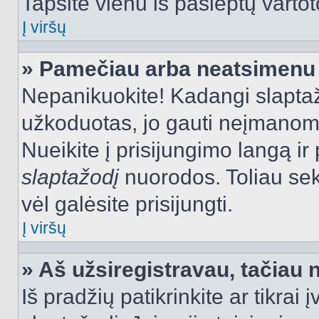
Tapsite vienu iš paslėptų vartot
Į viršų
» Pamečiau arba neatsimenu 
Nepanikuokite! Kadangi slapt
užkoduotas, jo gauti neįmanoma.
Nueikite į prisijungimo langą i
slaptažodį
nuorodos. Toliau sek
vėl galėsite prisijungti.
Į viršų
» Aš užsiregistravau, tačiau n
Iš pradžių patikrinkite ar tikrai 