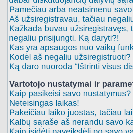
Pamečiau arba neatsimenu savo 
Aš užsiregistravau, tačiau negaliu 
Kažkada buvau užsiregistravęs, ta
negaliu prisijungti. Ką daryti?!
Kas yra apsaugos nuo vaikų fun
Kodėl aš negaliu užsiregistruoti?
Ką daro nuoroda “Ištrinti visus di
Vartotojo nustatymai ir parame
Kaip pasikeisi savo nustatymus?
Neteisingas laikas!
Pakeičiau laiko juostas, tačiau lai
Kalbų sąraše aš nerandu savo ka
Kaip įsidėti paveikslėlį po savo v