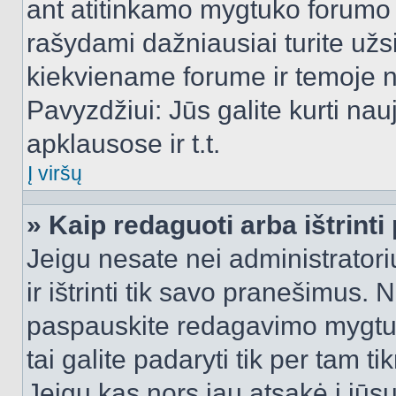
ant atitinkamo mygtuko forumo 
rašydami dažniausiai turite užsi
kiekviename forume ir temoje 
Pavyzdžiui: Jūs galite kurti nau
apklausose ir t.t.
Į viršų
» Kaip redaguoti arba ištrint
Jeigu nesate nei administratori
ir ištrinti tik savo pranešimus
paspauskite redagavimo mygtuk
tai galite padaryti tik per tam 
Jeigu kas nors jau atsakė į jūs