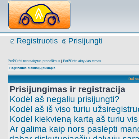
Registruotis
Prisijungti
Peržiūrėti neatsakytus pranešimus
|
Peržiūrėti aktyvias temas
Pagrindinis diskusijų puslapis
Dažna
Prisijungimas ir registracija
Kodėl aš negaliu prisijungti?
Kodėl aš iš viso turiu užsiregistru
Kodėl kiekvieną kartą aš turiu vis 
Ar galima kaip nors paslėpti man
dabar diskutuojančių dalyvių sąr