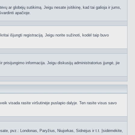
ėvų ar globėjų sutikimą. Jeigu nesate įsitikinę, kad tai galioja ir jums,
švardinti apačioje.
itai išjungti registraciją. Jeigu norite sužinoti, kodėl taip buvo
 prisijungimo informacija. Jeigu diskusijų administratorius įjungė, jie
ik visada rasite viršutinėje puslapio dalyje. Ten rasite visus savo
 esate, pvz.: Londonas, Paryžius, Niujorkas, Sidnėjus ir t.t. Įsidėmėkite,