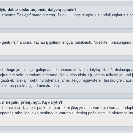
tytų dabar diskutuojančių dalyvių sąraše?
 nustatymą
Paslėpti mano būseną
. Jeigu jį įjungsite apie jūsų prisijungimus žin
uti neįmanoma. Tačiau jį galima lengvai pasikeisti. Nueikite į prisijungimo 
ažodį. Jeigu jie teisingi, galėjo atsitikti vienas iš dviejų dalykų. Galbūt disku
ju turite sekti nurodymus ekrane. Kai kurios diskusijų lentos reikalauja, kad j
e gauti el. laišką ir sekti nurodymais jame. Jeigu negavote el. laiško, greičia
eipkitės į diskusijų administratorių.
ir negaliu prisijungti. Ką daryti?!
iskusijose. Taip pat patikrinkite ar tikrai jūsų įvestas vartotojo vardas ir slap
neparašę arba ilgą laiką neaktyvūs vartotojai tiesiog pašalinami iš sistemos no