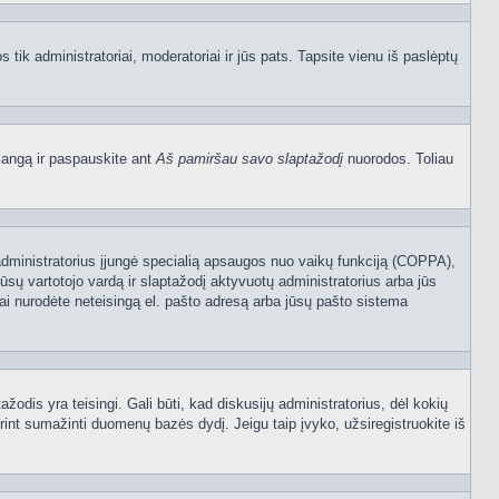
os tik administratoriai, moderatoriai ir jūs pats. Tapsite vienu iš paslėptų
langą ir paspauskite ant
Aš pamiršau savo slaptažodį
nuorodos. Toliau
sijų administratorius įjungė specialią apsaugos nuo vaikų funkciją (COPPA),
ūsų vartotojo vardą ir slaptažodį aktyvuotų administratorius arba jūs
usiai nurodėte neteisingą el. pašto adresą arba jūsų pašto sistema
tažodis yra teisingi. Gali būti, kad diskusijų administratorius, dėl kokių
rint sumažinti duomenų bazės dydį. Jeigu taip įvyko, užsiregistruokite iš