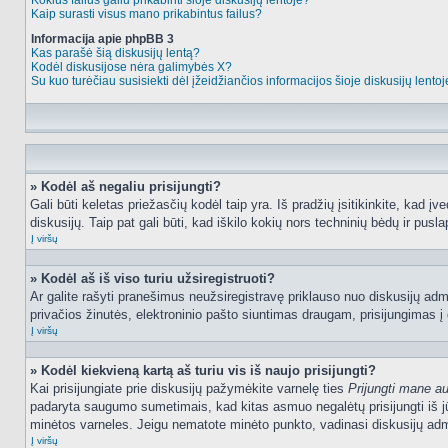
Kokius failus galiu prikabinti šioje diskusijų lentoje?
Kaip surasti visus mano prikabintus failus?
Informacija apie phpBB 3
Kas parašė šią diskusijų lentą?
Kodėl diskusijose nėra galimybės X?
Su kuo turėčiau susisiekti dėl įžeidžiančios informacijos šioje diskusijų lento
» Kodėl aš negaliu prisijungti?
Gali būti keletas priežasčių kodėl taip yra. Iš pradžių įsitikinkite, kad įv
diskusijų. Taip pat gali būti, kad iškilo kokių nors techninių bėdų ir puslap
Į viršų
» Kodėl aš iš viso turiu užsiregistruoti?
Ar galite rašyti pranešimus neužsiregistravę priklauso nuo diskusijų admi
privačios žinutės, elektroninio pašto siuntimas draugam, prisijungimas į da
Į viršų
» Kodėl kiekvieną kartą aš turiu vis iš naujo prisijungti?
Kai prisijungiate prie diskusijų pažymėkite varnelę ties
Prijungti mane a
padaryta saugumo sumetimais, kad kitas asmuo negalėtų prisijungti iš jū
minėtos varneles. Jeigu nematote minėto punkto, vadinasi diskusijų admi
Į viršų