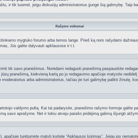
 paštu, ir tik tuomet, jeigu diskusijų administratorius įjungė šią galimybę. Tai
Rašymo veiksmai
itinkamo mygtuko forumo arba temos lange. Prieš ką nors rašydami dažniausiai
as, Jūs galite dalyvauti apklausose ir t.t.
 ištrinti tik savo pranešimus. Norėdami redaguoti pranešimą paspauskite redaga
į jūsų pranešimą, kiekvieną kartą po jo redagavimo apačioje matysite nedidel
deratorius arba administratorius, tačiau jie turi galimybę palikti žinutę, ko
 vartotojo valdymo pultą. Kai tai padarysite, pranešimo rašymo formoje galite 
tymą savo aprašyme. Net ir tokiu atveju parašo pridėjimą galimą išjungti atž
 apačioje turėtumėte matyti kortelę “Apklausos kūrimas”. Jeigu jos nematote, 