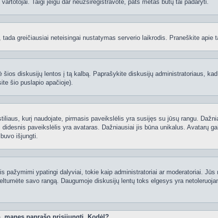
ti vartotojai. Taigi jeigu dar neužsiregistravote, pats metas būtų tai padaryti.
ą, tada greičiausiai neteisingai nustatymas serverio laikrodis. Praneškite apie ta
 šios diskusijų lentos į tą kalbą. Paprašykite diskusijų administratoriaus, kad
ite šio puslapio apačioje).
 stiliaus, kurį naudojate, pirmasis paveikslėlis yra susijęs su jūsų rangu. Dažni
 didesnis paveikslėlis yra avataras. Dažniausiai jis būna unikalus. Avatarų gali
 buvo išjungti.
 pažymimi ypatingi dalyviai, tokie kaip administratoriai ar moderatoriai. Jūs n
eltumėte savo rangą. Daugumoje diskusijų lentų toks elgesys yra netoleruojam
o, manęs paprašo prisijungti. Kodėl?