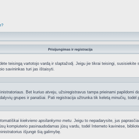
je?
Prisijungimas ir registracija
edėte teisingą vartotojo vardą ir slaptažodį. Jeigu jie tikrai teisingi, susisiekit
io savininkas turi jas ištaisyti.
nistratoriaus. Bet kuriuo atveju, užsiregistravus tampa prieinami papildomi dal
lyvių grupes ir panašiai. Pati registracija užtrunka tik keletą minučių, todėl p
utomatiškai kiekvieno apsilankymo metu
. Jeigu to nepadarysite, jus paprasčia
sų kompiuterio pasinaudodamas jūsų vardu, todėl Interneto kavinėse, bibliote
nistratorius išjungė šią galimybę.