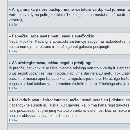
» Ar galima kaip nors paslėpti mano vartotojo vardą, kad jo nesima
Vartotojo valdymo pulte, kortelėje “Diskusijų lentos nustatymai”, rasite
vartotojų.
Į viršų
» Pamečiau arba neatsimenu savo slaptažodžio!
Nepanikuokite! Kadangi slaptažodis sistemoje saugomas užkoduotas, jo ga
sekite nurodymus ekrane ir ne už ilgo vėl galėsite prisijungti.
Į viršų
» Aš užsiregistravau, tačiau negaliu prisijungti!
Iš pradžių patikrinkite ar tikrai įvedėte teisingą vartotojo vardą ir slapt
o jūs registruodamiesi pasirinkote, kad jums dar nėra 13 metų. Tokiu atve
pats. Informacija apie tai pateikiama registracijos metu. Ne už ilgo turit
pagalvojo, kad laiškas yra internetinė šiukšlė (spam). Priešingu atveju kr
Į viršų
» Kažkada buvau užsiregistravęs, tačiau senai nerašiau į diskusijas, 
Pabandykite surasti el. laišką, kurį gavote, kai pirmą kartą registravotės d
nors priežasčių, ištrynė jūsų vartotojo vardą iš sistemos. Dažnai nieko 
naujo ir aktyviau dalyvaukite diskusijose.
Į viršų