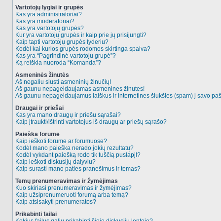
Vartotojų lygiai ir grupės
Kas yra administratoriai?
Kas yra moderatoriai?
Kas yra vartotojų grupės?
Kur yra vartotojų grupės ir kaip prie jų prisijungti?
Kaip tapti vartotojų grupės lyderiu?
Kodėl kai kurios grupės rodomos skirtinga spalva?
Kas yra “Pagrindinė vartotojų grupė”?
Ką reiškia nuoroda “Komanda”?
Asmeninės žinutės
Aš negaliu siųsti asmeninių žinučių!
Aš gaunu nepageidaujamas asmenines žinutes!
Aš gaunu nepageidaujamus laiškus ir internetines šiukšles (spam) į savo pašt
Draugai ir priešai
Kas yra mano draugų ir priešų sąrašai?
Kaip įtraukti/ištrinti vartotojus iš draugų ar priešų sąrašo?
Paieška forume
Kaip ieškoti forume ar forumuose?
Kodėl mano paieška nerado jokių rezultatų?
Kodėl vykdant paiešką rodo tik tuščią puslapį!?
Kaip ieškoti diskusijų dalyvių?
Kaip surasti mano paties pranešimus ir temas?
Temų prenumeravimas ir žymėjimas
Kuo skiriasi prenumeravimas ir žymėjimas?
Kaip užsiprenumeruoti forumą arba temą?
Kaip atsisakyti prenumeratos?
Prikabinti failai