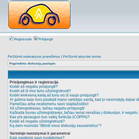
Registruotis
Prisijungti
Peržiūrėti neatsakytus pranešimus
|
Peržiūrėti aktyvias temas
Pagrindinis diskusijų puslapis
Prisijungimas ir registracija
Kodėl aš negaliu prisijungti?
Kodėl aš iš viso turiu užsiregistruoti?
Kodėl kiekvieną kartą aš turiu vis iš naujo prisijungti?
Ar galima kaip nors paslėpti mano vartotojo vardą, kad jo nesimatytų dabar d
Pamečiau arba neatsimenu savo slaptažodžio!
Aš užsiregistravau, tačiau negaliu prisijungti!
Kažkada buvau užsiregistravęs, tačiau senai nerašiau į diskusijas, ir negaliu p
Kas yra apsaugos nuo vaikų funkcija (COPPA)?
Kodėl aš negaliu užsiregistruoti?
Ką daro nuoroda “Ištrinti visus diskusijų sausainėlius”?
Vartotojo nustatymai ir parametrai
Kaip pasikeisi savo nustatymus?