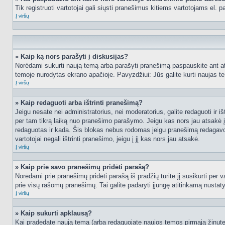
Tik registruoti vartotojai gali siųsti pranešimus kitiems vartotojams el.
Į viršų
» Kaip ką nors parašyti į diskusijas?
Norėdami sukurti naują temą arba parašyti pranešimą paspauskite ant at
temoje nurodytas ekrano apačioje. Pavyzdžiui: Jūs galite kurti naujas tem
Į viršų
» Kaip redaguoti arba ištrinti pranešimą?
Jeigu nesate nei administratorius, nei moderatorius, galite redaguoti ir
per tam tikrą laiką nuo pranešimo parašymo. Jeigu kas nors jau atsakė 
redaguotas ir kada. Šis blokas nebus rodomas jeigu pranešimą redagavo mo
vartotojai negali ištrinti pranešimo, jeigu į jį kas nors jau atsakė.
Į viršų
» Kaip prie savo pranešimų pridėti parašą?
Norėdami prie pranešimų pridėti parašą iš pradžių turite jį susikurti per
prie visų rašomų pranešimų. Tai galite padaryti įjungę atitinkamą nusta
Į viršų
» Kaip sukurti apklausą?
Kai pradedate naują temą (arba redaguojate naujos temos pirmąją žinutę),