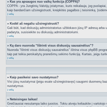
» Kas yra apsaugos nuo vaikų funkcija (COPPA)?
COPPA - yra Jungtinių Valstijų įstatymas, kuris reikalauja, jog puslapiai, 
kaip bandančiam užsiregistruoti, kreipkitės pagalbos į teisininką. Įsidėm
Į viršų
» Kodėl aš negaliu užsiregistruoti?
Gali būti, kad diskusijų administratorius užblokavo jūsų IP adresą arba užd
padaryta, susisiekite su diskusijų administratoriumi.
Į viršų
» Ką daro nuoroda “Ištrinti visus diskusijų sausainėlius”?
Nuoroda “Ištrinti visus diskusijų sausainėlius” ištrina visus phpBB progr
taip pat teikia perskaitytų pranešimų sekimo funkciją. Kartais, jeigu turi
Į viršų
» Kaip pasikeisi savo nustatymus?
Visi jūsų nustatymai (jeigu esate užsiregistravęs) saugomi duomenų bazė
nustatymus.
Į viršų
» Neteisingas laikas!
Greičiausiai nesutampa laiko juostos. Tokiu atveju keliaukite į vartotojo v