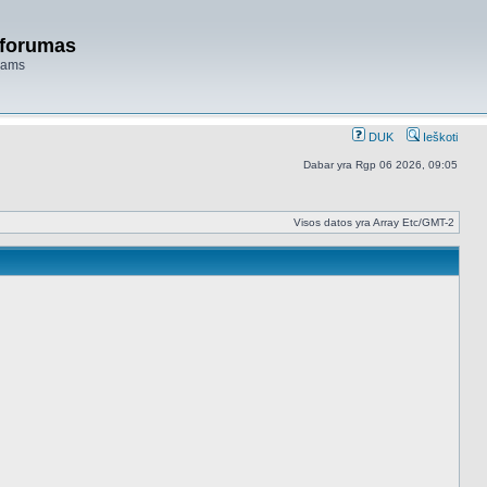
 forumas
niams
DUK
Ieškoti
Dabar yra Rgp 06 2026, 09:05
Visos datos yra Array Etc/GMT-2