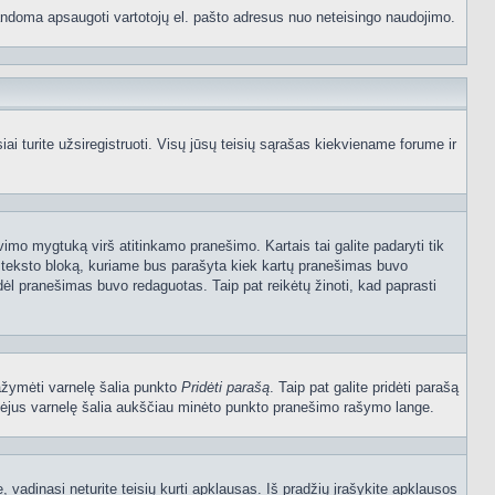
p bandoma apsaugoti vartotojų el. pašto adresus nuo neteisingo naudojimo.
 turite užsiregistruoti. Visų jūsų teisių sąrašas kiekviename forume ir
vimo mygtuką virš atitinkamo pranešimo. Kartais tai galite padaryti tik
į teksto bloką, kuriame bus parašyta kiek kartų pranešimas buvo
dėl pranešimas buvo redaguotas. Taip pat reikėtų žinoti, kad paprasti
pažymėti varnelę šalia punkto
Pridėti parašą
. Taip pat galite pridėti parašą
ymėjus varnelę šalia aukščiau minėto punkto pranešimo rašymo lange.
vadinasi neturite teisių kurti apklausas. Iš pradžių įrašykite apklausos