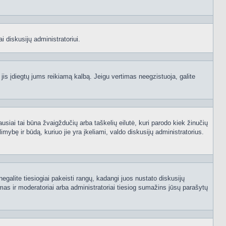
i diskusijų administratoriui.
 jis įdiegtų jums reikiamą kalbą. Jeigu vertimas neegzistuoja, galite
ausiai tai būna žvaigždučių arba taškelių eilutė, kuri parodo kiek žinučių
mybę ir būdą, kuriuo jie yra įkeliami, valdo diskusijų administratorius.
egalite tiesiogiai pakeisti rangų, kadangi juos nustato diskusijų
as ir moderatoriai arba administratoriai tiesiog sumažins jūsų parašytų