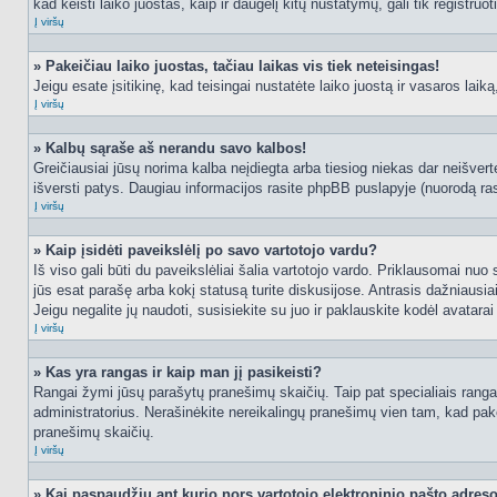
kad keisti laiko juostas, kaip ir daugelį kitų nustatymų, gali tik registruo
Į viršų
» Pakeičiau laiko juostas, tačiau laikas vis tiek neteisingas!
Jeigu esate įsitikinę, kad teisingai nustatėte laiko juostą ir vasaros laik
Į viršų
» Kalbų sąraše aš nerandu savo kalbos!
Greičiausiai jūsų norima kalba neįdiegta arba tiesiog niekas dar neišvertė
išversti patys. Daugiau informacijos rasite phpBB puslapyje (nuorodą ras
Į viršų
» Kaip įsidėti paveikslėlį po savo vartotojo vardu?
Iš viso gali būti du paveikslėliai šalia vartotojo vardo. Priklausomai nuo
jūs esat parašę arba kokį statusą turite diskusijose. Antrasis dažniausiai
Jeigu negalite jų naudoti, susisiekite su juo ir paklauskite kodėl avatarai
Į viršų
» Kas yra rangas ir kaip man jį pasikeisti?
Rangai žymi jūsų parašytų pranešimų skaičių. Taip pat specialiais rangais
administratorius. Nerašinėkite nereikalingų pranešimų vien tam, kad pak
pranešimų skaičių.
Į viršų
» Kai paspaudžiu ant kurio nors vartotojo elektroninio pašto adres