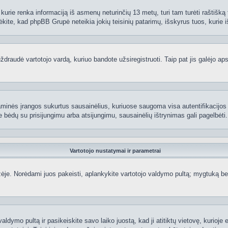
kurie renka informaciją iš asmenų neturinčių 13 metų, turi tam turėti raštišką t
ėkite, kad phpBB Grupė neteikia jokių teisinių patarimų, išskyrus tuos, kurie i
raudė vartotojo vardą, kuriuo bandote užsiregistruoti. Taip pat jis galėjo apskr
aminės įrangos sukurtus sausainėlius, kuriuose saugoma visa autentifikacijos ir
te bėdų su prisijungimu arba atsijungimu, sausainėlių ištrynimas gali pagelbėti.
Vartotojo nustatymai ir parametrai
je. Norėdami juos pakeisti, aplankykite vartotojo valdymo pultą; mygtuką beve
aldymo pultą ir pasikeiskite savo laiko juostą, kad ji atitiktų vietovę, kurioje