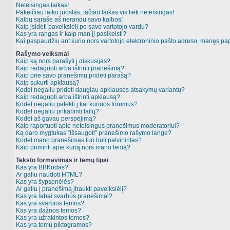
Neteisingas laikas!
Pakeičiau laiko juostas, tačiau laikas vis tiek neteisingas!
Kalbų sąraše aš nerandu savo kalbos!
Kaip įsidėti paveikslėlį po savo vartotojo vardu?
Kas yra rangas ir kaip man jį pasikeisti?
Kai paspaudžiu ant kurio nors vartotojo elektroninio pašto adreso, manęs pap
Rašymo veiksmai
Kaip ką nors parašyti į diskusijas?
Kaip redaguoti arba ištrinti pranešimą?
Kaip prie savo pranešimų pridėti parašą?
Kaip sukurti apklausą?
Kodėl negaliu pridėti daugiau apklausos atsakymų variantų?
Kaip redaguoti arba ištrinti apklausą?
Kodėl negaliu patekti į kai kuriuos forumus?
Kodėl negaliu prikabinti failų?
Kodėl aš gavau perspėjimą?
Kaip raportuoti apie neteisingus pranešimus moderatoriui?
Ką daro mygtukas “Išsaugoti” pranešimo rašymo lange?
Kodėl mano pranešimas turi būti patvirtintas?
Kaip priminti apie kurią nors mano temą?
Teksto formavimas ir temų tipai
Kas yra BBKodas?
Ar galiu naudoti HTML?
Kas yra šypsenėlės?
Ar galiu į pranešimą įtraukti paveikslėlį?
Kas yra labai svarbūs pranešimai?
Kas yra svarbios temos?
Kas yra dažnos temos?
Kas yra užrakintos temos?
Kas yra temų piktogramos?