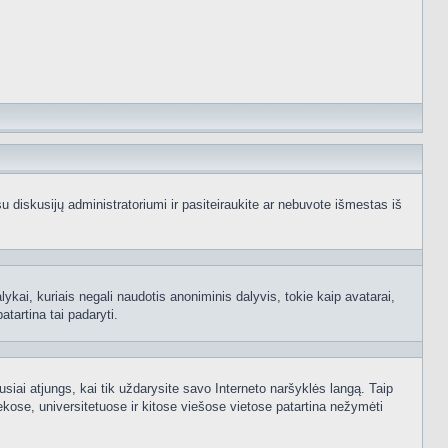
e su diskusijų administratoriumi ir pasiteiraukite ar nebuvote išmestas iš
ykai, kuriais negali naudotis anoniminis dalyvis, tokie kaip avatarai,
atartina tai padaryti.
usiai atjungs, kai tik uždarysite savo Interneto naršyklės langą. Taip
kose, universitetuose ir kitose viešose vietose patartina nežymėti