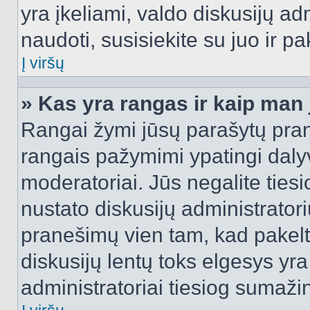
yra įkeliami, valdo diskusijų ad
naudoti, susisiekite su juo ir pa
Į viršų
» Kas yra rangas ir kaip man j
Rangai žymi jūsų parašytų prane
rangais pažymimi ypatingi dalyvi
moderatoriai. Jūs negalite tiesi
nustato diskusijų administrator
pranešimų vien tam, kad pake
diskusijų lentų toks elgesys yr
administratoriai tiesiog sumaži