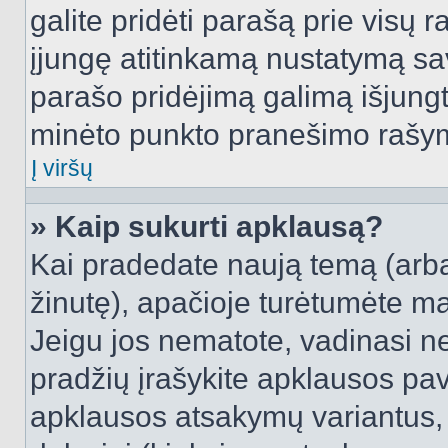
galite pridėti parašą prie visų 
įjungę atitinkamą nustatymą sa
parašo pridėjimą galimą išjung
minėto punkto pranešimo rašy
Į viršų
» Kaip sukurti apklausą?
Kai pradedate naują temą (arb
žinutę), apačioje turėtumėte ma
Jeigu jos nematote, vadinasi net
pradžių įrašykite apklausos pav
apklausos atsakymų variantus,