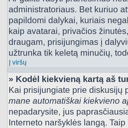
administratoriaus. Bet kuriuo a
papildomi dalykai, kuriais negal
kaip avatarai, privačios žinutės
draugam, prisijungimas į dalyvių
užtrunka tik keletą minučių, todė
Į viršų
» Kodėl kiekvieną kartą aš tur
Kai prisijungiate prie diskusijų
mane automatiškai kiekvieno 
nepadarysite, jus paprasčiausiai
Interneto naršyklės langą. Ta