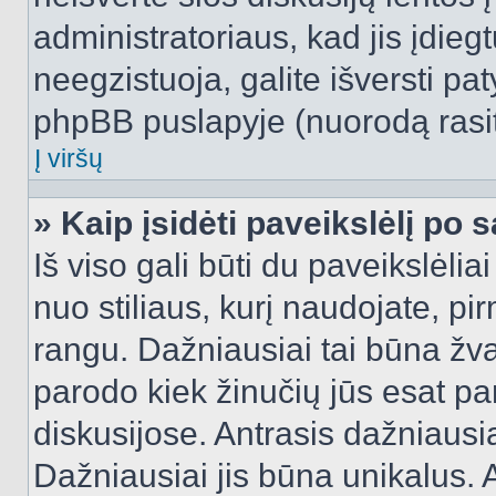
administratoriaus, kad jis įdie
neegzistuoja, galite išversti pa
phpBB puslapyje (nuorodą rasit
Į viršų
» Kaip įsidėti paveikslėlį po 
Iš viso gali būti du paveikslėlia
nuo stiliaus, kurį naudojate, pi
rangu. Dažniausiai tai būna žvai
parodo kiek žinučių jūs esat pa
diskusijose. Antrasis dažniausia
Dažniausiai jis būna unikalus. 