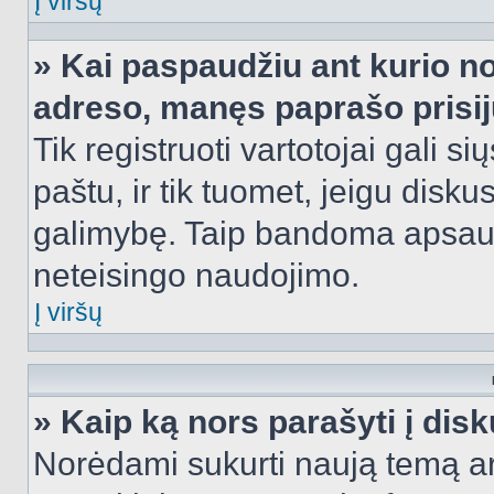
Į viršų
» Kai paspaudžiu ant kurio no
adreso, manęs paprašo prisij
Tik registruoti vartotojai gali s
paštu, ir tik tuomet, jeigu disku
galimybę. Taip bandoma apsaugo
neteisingo naudojimo.
Į viršų
» Kaip ką nors parašyti į dis
Norėdami sukurti naują temą a