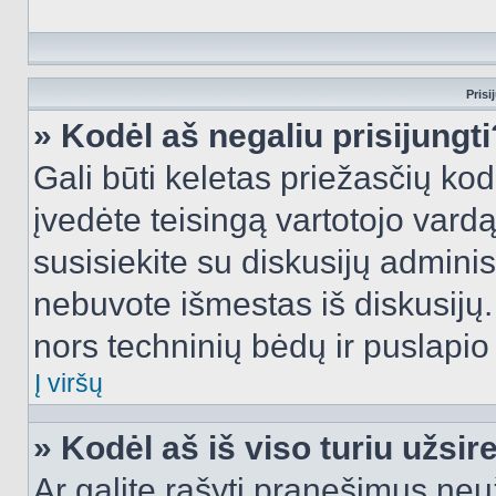
Prisi
» Kodėl aš negaliu prisijungti
Gali būti keletas priežasčių kodė
įvedėte teisingą vartotojo vardą i
susisiekite su diskusijų administ
nebuvote išmestas iš diskusijų. T
nors techninių bėdų ir puslapio s
Į viršų
» Kodėl aš iš viso turiu užsir
Ar galite rašyti pranešimus neu