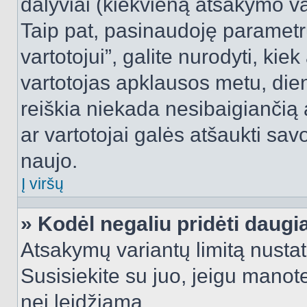
dalyviai (kiekvieną atsakymo var
Taip pat, pasinaudoję parametr
vartotojui”, galite nurodyti, kie
vartotojas apklausos metu, dien
reiškia niekada nesibaigiančią a
ar vartotojai galės atšaukti sav
naujo.
Į viršų
» Kodėl negaliu pridėti daug
Atsakymų variantų limitą nustat
Susisiekite su juo, jeigu manot
nei leidžiama.