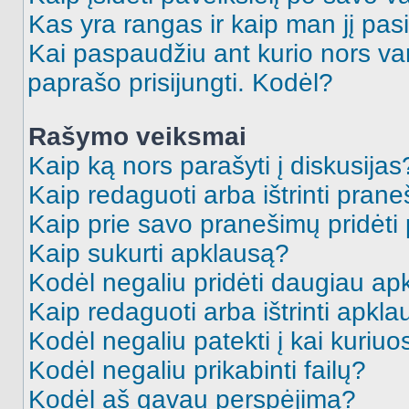
Kas yra rangas ir kaip man jį pasi
Kai paspaudžiu ant kurio nors va
paprašo prisijungti. Kodėl?
Rašymo veiksmai
Kaip ką nors parašyti į diskusijas
Kaip redaguoti arba ištrinti pran
Kaip prie savo pranešimų pridėti
Kaip sukurti apklausą?
Kodėl negaliu pridėti daugiau a
Kaip redaguoti arba ištrinti apkl
Kodėl negaliu patekti į kai kuriu
Kodėl negaliu prikabinti failų?
Kodėl aš gavau perspėjimą?