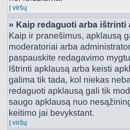
Į viršų
» Kaip redaguoti arba ištrint
Kaip ir pranešimus, apklausą gal
moderatoriai arba administrato
paspauskite redagavimo mygtu
Ištrinti apklausą arba keisti a
galima tik tada, kol niekas neba
redaguoti apklausą gali tik mode
saugo apklausą nuo nesąžinin
keitimo jai bevykstant.
Į viršų