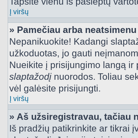
Tapsite vienu iš paslėptų vartot
Į viršų
» Pamečiau arba neatsimenu 
Nepanikuokite! Kadangi slapt
užkoduotas, jo gauti neįmanoma.
Nueikite į prisijungimo langą i
slaptažodį
nuorodos. Toliau sek
vėl galėsite prisijungti.
Į viršų
» Aš užsiregistravau, tačiau n
Iš pradžių patikrinkite ar tikrai 