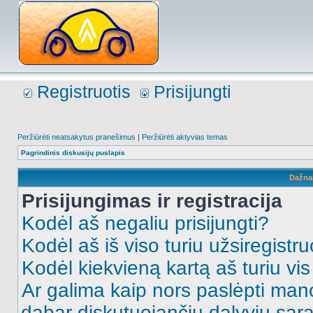
Registruotis
Prisijungti
Peržiūrėti neatsakytus pranešimus
|
Peržiūrėti aktyvias temas
Pagrindinis diskusijų puslapis
Dažna
Prisijungimas ir registracija
Kodėl aš negaliu prisijungti?
Kodėl aš iš viso turiu užsiregistru
Kodėl kiekvieną kartą aš turiu vis 
Ar galima kaip nors paslėpti man
dabar diskutuojančių dalyvių sąr