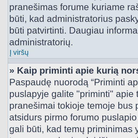
pranešimas forume kuriame rašote
būti, kad administratorius pasky
būti patvirtinti. Daugiau inform
administratorių.
Į viršų
» Kaip priminti apie kurią n
Paspaudę nuorodą “Priminti ap
puslapyje galite "priminti" apie
pranešimai tokioje temoje bus p
atsidurs pirmo forumo puslapio
gali būti, kad temų priminimas 