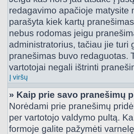
redagavimo apačioje matysite n
parašyta kiek kartų pranešimas
nebus rodomas jeigu pranešim
administratorius, tačiau jie turi
pranešimas buvo redaguotas. Tai
vartotojai negali ištrinti praneši
Į viršų
» Kaip prie savo pranešimų p
Norėdami prie pranešimų pridėti 
per vartotojo valdymo pultą. Ka
formoje galite pažymėti varnel