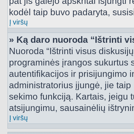
pat jis galėjo apskritai išjungti 
kodėl taip buvo padaryta, susisi
Į viršų
» Ką daro nuoroda “Ištrinti v
Nuoroda “Ištrinti visus diskusij
programinės įrangos sukurtus 
autentifikacijos ir prisijungimo 
administratorius įjungė, jie tai
sekimo funkciją. Kartais, jeigu 
atsijungimu, sausainėlių ištryni
Į viršų