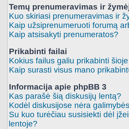
Temų prenumeravimas ir žymė
Kuo skiriasi prenumeravimas ir 
Kaip užsiprenumeruoti forumą a
Kaip atsisakyti prenumeratos?
Prikabinti failai
Kokius failus galiu prikabinti šioj
Kaip surasti visus mano prikabint
Informacija apie phpBB 3
Kas parašė šią diskusijų lentą?
Kodėl diskusijose nėra galimybė
Su kuo turėčiau susisiekti dėl įže
lentoje?