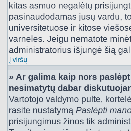
kitas asmuo negalėtų prisijungt
pasinaudodamas jūsų vardu, tod
universitetuose ir kitose viešo
varneles. Jeigu nematote minėt
administratorius išjungė šią ga
Į viršų
» Ar galima kaip nors paslėpt
nesimatytų dabar diskutuojan
Vartotojo valdymo pulte, kortelė
rasite nustatymą
Paslėpti man
prisijungimus žinos tik administr