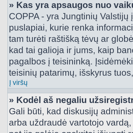
» Kas yra apsaugos nuo vaik
COPPA - yra Jungtinių Valstijų į
puslapiai, kurie renka informac
tam turėti raštišką tėvų ar globė
kad tai galioja ir jums, kaip ba
pagalbos į teisininką. Įsidėmėk
teisinių patarimų, išskyrus tuos,
Į viršų
» Kodėl aš negaliu užsiregist
Gali būti, kad diskusijų admini
arba uždraudė vartotojo vardą, 