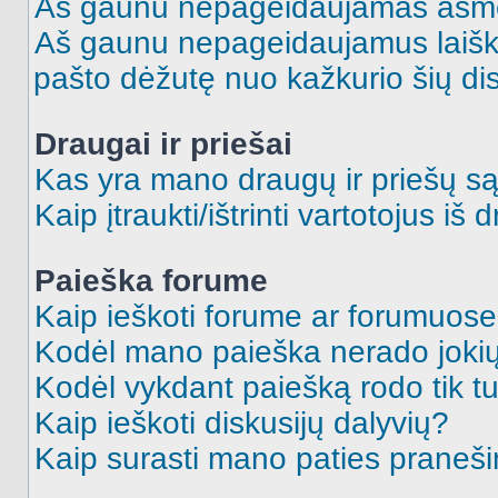
Aš gaunu nepageidaujamas asme
Aš gaunu nepageidaujamus laiškus
pašto dėžutę nuo kažkurio šių dis
Draugai ir priešai
Kas yra mano draugų ir priešų są
Kaip įtraukti/ištrinti vartotojus i
Paieška forume
Kaip ieškoti forume ar forumuos
Kodėl mano paieška nerado jokių
Kodėl vykdant paiešką rodo tik tu
Kaip ieškoti diskusijų dalyvių?
Kaip surasti mano paties praneš