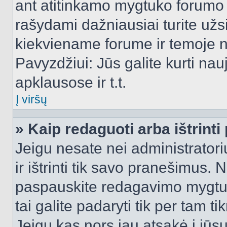
ant atitinkamo mygtuko forumo 
rašydami dažniausiai turite užsi
kiekviename forume ir temoje 
Pavyzdžiui: Jūs galite kurti nau
apklausose ir t.t.
Į viršų
» Kaip redaguoti arba ištrint
Jeigu nesate nei administratori
ir ištrinti tik savo pranešimus
paspauskite redagavimo mygtuk
tai galite padaryti tik per tam 
Jeigu kas nors jau atsakė į jūs