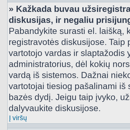
» Kažkada buvau užsiregistra
diskusijas, ir negaliu prisijun
Pabandykite surasti el. laišką, 
registravotės diskusijose. Taip p
vartotojo vardas ir slaptažodis y
administratorius, dėl kokių nors
vardą iš sistemos. Dažnai niek
vartotojai tiesiog pašalinami i
bazės dydį. Jeigu taip įvyko, užs
dalyvaukite diskusijose.
Į viršų