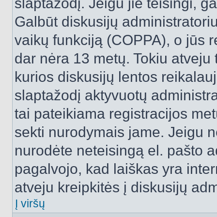
slaptažodį. Jeigu jie teisingi, ga
Galbūt diskusijų administrator
vaikų funkciją (COPPA), o jūs r
dar nėra 13 metų. Tokiu atveju 
kurios diskusijų lentos reikalauj
slaptažodį aktyvuotų administra
tai pateikiama registracijos metu.
sekti nurodymais jame. Jeigu ne
nurodėte neteisingą el. pašto 
pagalvojo, kad laiškas yra inte
atveju kreipkitės į diskusijų adm
Į viršų