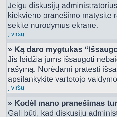
Jeigu diskusijų administratorius
kiekvieno pranešimo matysite r
sekite nurodymus ekrane.
Į viršų
» Ką daro mygtukas “Išsaugo
Jis leidžia jums išsaugoti nebai
rašymą. Norėdami pratęsti išs
apsilankykite vartotojo valdymo
Į viršų
» Kodėl mano pranešimas turi
Gali būti, kad diskusijų admini