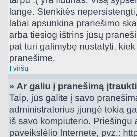
lange. Stenkitės nepersistengti
labai apsunkina pranešimo skai
arba tiesiog ištrins jūsų praneš
pat turi galimybę nustatyti, ki
pranešime.
Į viršų
» Ar galiu į pranešimą įtraukt
Taip, jūs galite į savo pranešimą
administratorius įjungė tokią gal
iš savo kompiuterio. Priešingu a
paveikslėlio Internete, pvz.: 