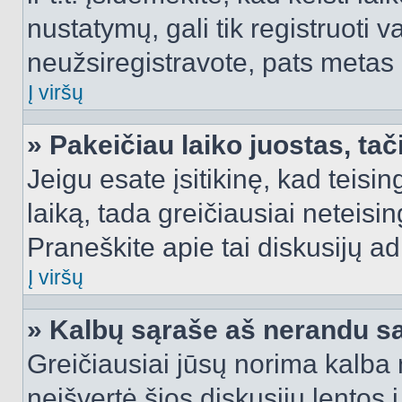
nustatymų, gali tik registruoti va
neužsiregistravote, pats metas b
Į viršų
» Pakeičiau laiko juostas, tač
Jeigu esate įsitikinę, kad teisin
laiką, tada greičiausiai neteisi
Praneškite apie tai diskusijų ad
Į viršų
» Kalbų sąraše aš nerandu s
Greičiausiai jūsų norima kalba 
neišvertė šios diskusijų lentos 