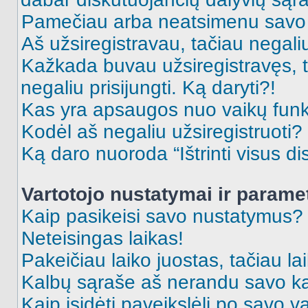
Pamečiau arba neatsimenu savo 
Aš užsiregistravau, tačiau negaliu 
Kažkada buvau užsiregistravęs, ta
negaliu prisijungti. Ką daryti?!
Kas yra apsaugos nuo vaikų fun
Kodėl aš negaliu užsiregistruoti?
Ką daro nuoroda “Ištrinti visus di
Vartotojo nustatymai ir parame
Kaip pasikeisi savo nustatymus?
Neteisingas laikas!
Pakeičiau laiko juostas, tačiau lai
Kalbų sąraše aš nerandu savo ka
Kaip įsidėti paveikslėlį po savo v