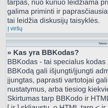
tarpas, nuo kuriuo leidžiama pr
galima priminti ir paprasčiausiai 
tai leidžia diskusijų taisyklės.
Į viršų
Teksto 
» Kas yra BBKodas?
BBKodas - tai specialus kodas 
BBKodą gali išjungti/įjungti ad
įjungtas, paprasti vartotojai gali 
nustatymus, arba tiesiog kiek
Skirtumas tarp BBKodo ir HTML
[ ir ] skliaustų, o HTML tarp <