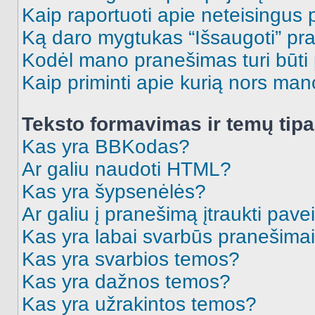
Kaip raportuoti apie neteisingus
Ką daro mygtukas “Išsaugoti” p
Kodėl mano pranešimas turi būti p
Kaip priminti apie kurią nors ma
Teksto formavimas ir temų tipa
Kas yra BBKodas?
Ar galiu naudoti HTML?
Kas yra šypsenėlės?
Ar galiu į pranešimą įtraukti pavei
Kas yra labai svarbūs pranešima
Kas yra svarbios temos?
Kas yra dažnos temos?
Kas yra užrakintos temos?