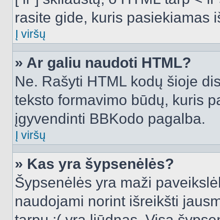
rasite gide, kuris pasiekiamas
Į viršų
» Ar galiu naudoti HTML?
Ne. Rašyti HTML kodų šioje dis
teksto formavimo būdų, kuris 
įgyvendinti BBKodo pagalba.
Į viršų
» Kas yra šypsenėlės?
Šypsenėlės yra maži paveikslėl
naudojami norint išreikšti jausm
tarpu :( yra liūdnas. Visą šyps