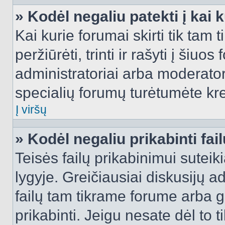
» Kodėl negaliu patekti į kai
Kai kurie forumai skirti tik tam 
peržiūrėti, trinti ir rašyti į ši
administratoriai arba moderatori
specialių forumų turėtumėte krei
Į viršų
» Kodėl negaliu prikabinti fai
Teisės failų prikabinimui sutei
lygyje. Greičiausiai diskusijų ad
failų tam tikrame forume arba ga
prikabinti. Jeigu nesate dėl to t