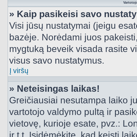
Vartotoj
» Kaip pasikeisi savo nusta
Visi jūsų nustatymai (jeigu es
bazėje. Norėdami juos pakeisti,
mygtuką beveik visada rasite vi
visus savo nustatymus.
Į viršų
» Neteisingas laikas!
Greičiausiai nesutampa laiko juo
vartotojo valdymo pultą ir pasike
vietovę, kurioje esate, pvz.: L
ir t.t. Įsidėmėkite, kad keisti lai