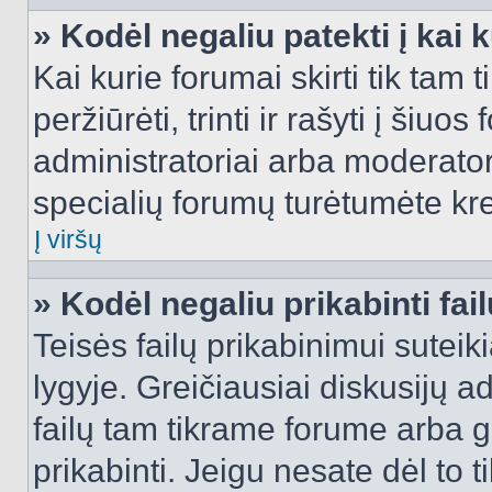
» Kodėl negaliu patekti į kai
Kai kurie forumai skirti tik tam 
peržiūrėti, trinti ir rašyti į ši
administratoriai arba moderatori
specialių forumų turėtumėte krei
Į viršų
» Kodėl negaliu prikabinti fai
Teisės failų prikabinimui sutei
lygyje. Greičiausiai diskusijų ad
failų tam tikrame forume arba ga
prikabinti. Jeigu nesate dėl to t