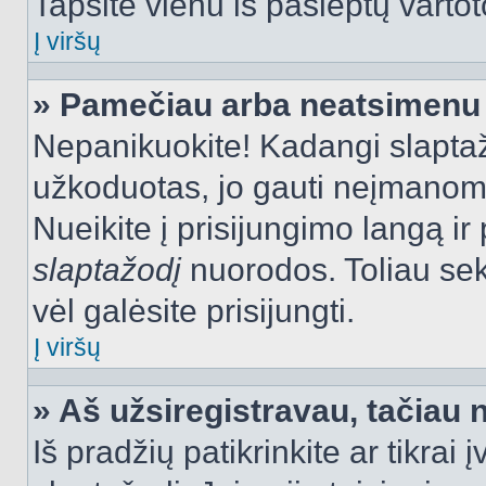
Tapsite vienu iš paslėptų vartot
Į viršų
» Pamečiau arba neatsimenu 
Nepanikuokite! Kadangi slapt
užkoduotas, jo gauti neįmanoma.
Nueikite į prisijungimo langą i
slaptažodį
nuorodos. Toliau sek
vėl galėsite prisijungti.
Į viršų
» Aš užsiregistravau, tačiau n
Iš pradžių patikrinkite ar tikrai 