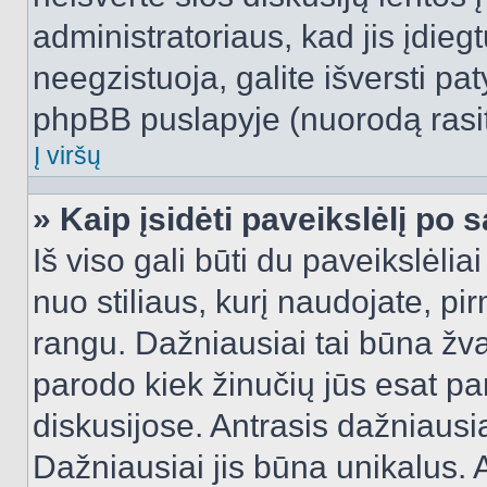
administratoriaus, kad jis įdie
neegzistuoja, galite išversti pa
phpBB puslapyje (nuorodą rasit
Į viršų
» Kaip įsidėti paveikslėlį po 
Iš viso gali būti du paveikslėlia
nuo stiliaus, kurį naudojate, pi
rangu. Dažniausiai tai būna žvai
parodo kiek žinučių jūs esat pa
diskusijose. Antrasis dažniausia
Dažniausiai jis būna unikalus. 