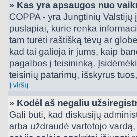
» Kas yra apsaugos nuo vaik
COPPA - yra Jungtinių Valstijų į
puslapiai, kurie renka informac
tam turėti raštišką tėvų ar globė
kad tai galioja ir jums, kaip ba
pagalbos į teisininką. Įsidėmėk
teisinių patarimų, išskyrus tuos,
Į viršų
» Kodėl aš negaliu užsiregist
Gali būti, kad diskusijų admini
arba uždraudė vartotojo vardą, 