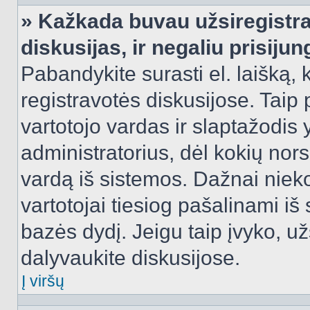
» Kažkada buvau užsiregistra
diskusijas, ir negaliu prisijun
Pabandykite surasti el. laišką, 
registravotės diskusijose. Taip p
vartotojo vardas ir slaptažodis y
administratorius, dėl kokių nors
vardą iš sistemos. Dažnai niek
vartotojai tiesiog pašalinami i
bazės dydį. Jeigu taip įvyko, užs
dalyvaukite diskusijose.
Į viršų