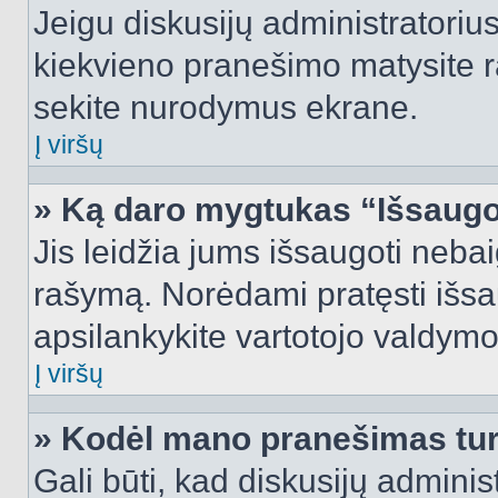
Jeigu diskusijų administratorius
kiekvieno pranešimo matysite r
sekite nurodymus ekrane.
Į viršų
» Ką daro mygtukas “Išsaugo
Jis leidžia jums išsaugoti nebai
rašymą. Norėdami pratęsti išs
apsilankykite vartotojo valdymo
Į viršų
» Kodėl mano pranešimas turi
Gali būti, kad diskusijų admini