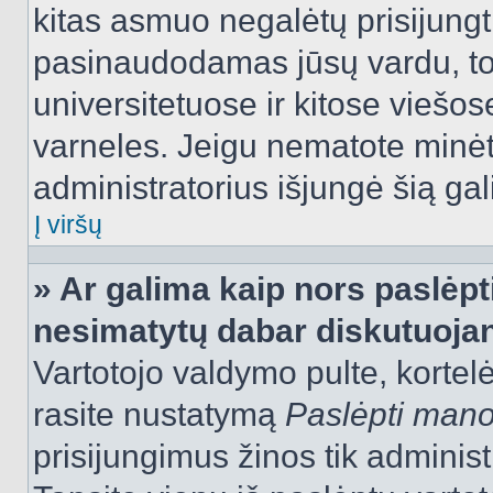
kitas asmuo negalėtų prisijungt
pasinaudodamas jūsų vardu, tod
universitetuose ir kitose viešo
varneles. Jeigu nematote minėt
administratorius išjungė šią ga
Į viršų
» Ar galima kaip nors paslėpt
nesimatytų dabar diskutuojan
Vartotojo valdymo pulte, kortelė
rasite nustatymą
Paslėpti man
prisijungimus žinos tik administr