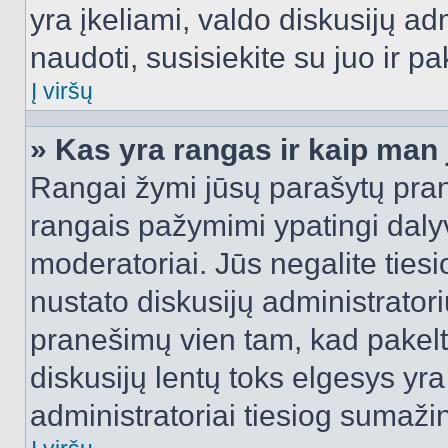
yra įkeliami, valdo diskusijų ad
naudoti, susisiekite su juo ir pa
Į viršų
» Kas yra rangas ir kaip man j
Rangai žymi jūsų parašytų prane
rangais pažymimi ypatingi dalyvi
moderatoriai. Jūs negalite tiesi
nustato diskusijų administrator
pranešimų vien tam, kad pake
diskusijų lentų toks elgesys yr
administratoriai tiesiog sumaži