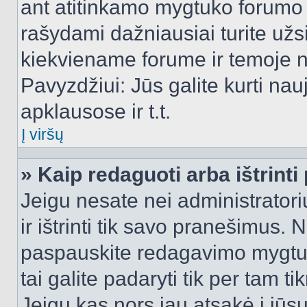
ant atitinkamo mygtuko forumo 
rašydami dažniausiai turite užsi
kiekviename forume ir temoje 
Pavyzdžiui: Jūs galite kurti nau
apklausose ir t.t.
Į viršų
» Kaip redaguoti arba ištrint
Jeigu nesate nei administratori
ir ištrinti tik savo pranešimus
paspauskite redagavimo mygtuk
tai galite padaryti tik per tam 
Jeigu kas nors jau atsakė į jūs