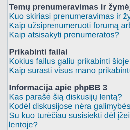
Temų prenumeravimas ir žymė
Kuo skiriasi prenumeravimas ir 
Kaip užsiprenumeruoti forumą a
Kaip atsisakyti prenumeratos?
Prikabinti failai
Kokius failus galiu prikabinti šioj
Kaip surasti visus mano prikabint
Informacija apie phpBB 3
Kas parašė šią diskusijų lentą?
Kodėl diskusijose nėra galimybė
Su kuo turėčiau susisiekti dėl įže
lentoje?