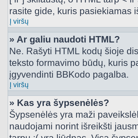
rasite gide, kuris pasiekiamas
Į viršų
» Ar galiu naudoti HTML?
Ne. Rašyti HTML kodų šioje dis
teksto formavimo būdų, kuris 
įgyvendinti BBKodo pagalba.
Į viršų
» Kas yra šypsenėlės?
Šypsenėlės yra maži paveikslėl
naudojami norint išreikšti jausm
tarpu :( yra liūdnas. Visą šyps