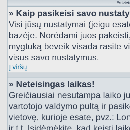
Vartotoj
» Kaip pasikeisi savo nusta
Visi jūsų nustatymai (jeigu es
bazėje. Norėdami juos pakeisti,
mygtuką beveik visada rasite vi
visus savo nustatymus.
Į viršų
» Neteisingas laikas!
Greičiausiai nesutampa laiko juo
vartotojo valdymo pultą ir pasike
vietovę, kurioje esate, pvz.: L
ir t.t. Įsidėmėkite, kad keisti lai