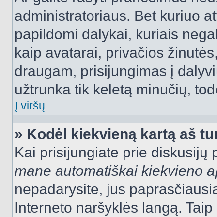
administratoriaus. Bet kuriuo a
papildomi dalykai, kuriais negal
kaip avatarai, privačios žinutės
draugam, prisijungimas į dalyvių
užtrunka tik keletą minučių, todė
Į viršų
» Kodėl kiekvieną kartą aš tur
Kai prisijungiate prie diskusijų
mane automatiškai kiekvieno 
nepadarysite, jus paprasčiausiai
Interneto naršyklės langą. Ta