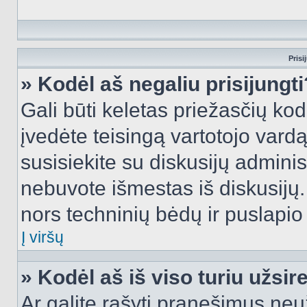
Prisi
» Kodėl aš negaliu prisijungti
Gali būti keletas priežasčių kodė
įvedėte teisingą vartotojo vardą i
susisiekite su diskusijų administ
nebuvote išmestas iš diskusijų. T
nors techninių bėdų ir puslapio s
Į viršų
» Kodėl aš iš viso turiu užsir
Ar galite rašyti pranešimus neu