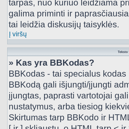
tarpas, nuo kuriuo leidžiama pr
galima priminti ir paprasčiausiai 
tai leidžia diskusijų taisyklės.
Į viršų
Teksto 
» Kas yra BBKodas?
BBKodas - tai specialus kodas 
BBKodą gali išjungti/įjungti ad
įjungtas, paprasti vartotojai gali 
nustatymus, arba tiesiog kiek
Skirtumas tarp BBKodo ir HTML
[ ir ] skliaustų, o HTML tarp <