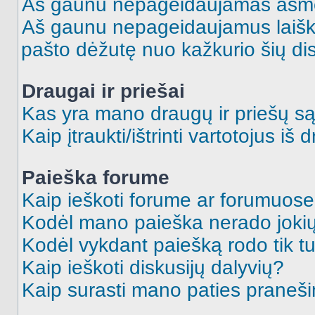
Aš gaunu nepageidaujamas asme
Aš gaunu nepageidaujamus laiškus
pašto dėžutę nuo kažkurio šių dis
Draugai ir priešai
Kas yra mano draugų ir priešų są
Kaip įtraukti/ištrinti vartotojus i
Paieška forume
Kaip ieškoti forume ar forumuos
Kodėl mano paieška nerado jokių
Kodėl vykdant paiešką rodo tik tu
Kaip ieškoti diskusijų dalyvių?
Kaip surasti mano paties praneš