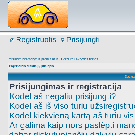
Registruotis
Prisijungti
Peržiūrėti neatsakytus pranešimus
|
Peržiūrėti aktyvias temas
Pagrindinis diskusijų puslapis
Dažna
Prisijungimas ir registracija
Kodėl aš negaliu prisijungti?
Kodėl aš iš viso turiu užsiregistru
Kodėl kiekvieną kartą aš turiu vis 
Ar galima kaip nors paslėpti man
dabar diskutuojančių dalyvių sąr