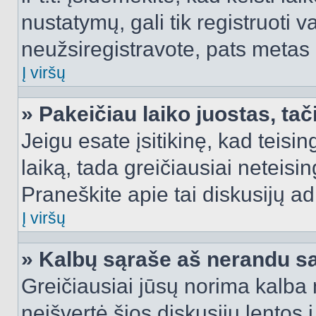
nustatymų, gali tik registruoti va
neužsiregistravote, pats metas b
Į viršų
» Pakeičiau laiko juostas, tač
Jeigu esate įsitikinę, kad teisin
laiką, tada greičiausiai neteisi
Praneškite apie tai diskusijų ad
Į viršų
» Kalbų sąraše aš nerandu s
Greičiausiai jūsų norima kalba 
neišvertė šios diskusijų lentos 