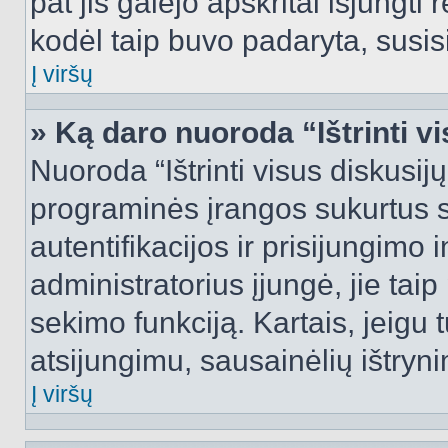
pat jis galėjo apskritai išjungti 
kodėl taip buvo padaryta, susisi
Į viršų
» Ką daro nuoroda “Ištrinti v
Nuoroda “Ištrinti visus diskusij
programinės įrangos sukurtus 
autentifikacijos ir prisijungimo 
administratorius įjungė, jie tai
sekimo funkciją. Kartais, jeigu 
atsijungimu, sausainėlių ištryni
Į viršų