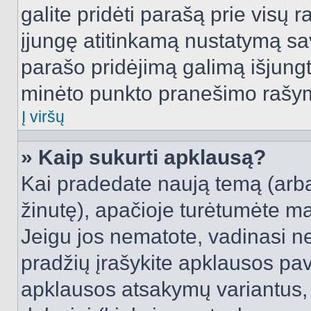
galite pridėti parašą prie visų 
įjungę atitinkamą nustatymą sa
parašo pridėjimą galimą išjung
minėto punkto pranešimo rašy
Į viršų
» Kaip sukurti apklausą?
Kai pradedate naują temą (arb
žinutę), apačioje turėtumėte ma
Jeigu jos nematote, vadinasi net
pradžių įrašykite apklausos pav
apklausos atsakymų variantus,