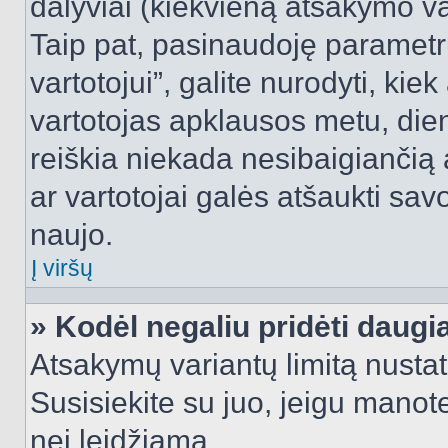
dalyviai (kiekvieną atsakymo var
Taip pat, pasinaudoję parametr
vartotojui”, galite nurodyti, kie
vartotojas apklausos metu, dien
reiškia niekada nesibaigiančią a
ar vartotojai galės atšaukti sav
naujo.
Į viršų
» Kodėl negaliu pridėti daug
Atsakymų variantų limitą nustat
Susisiekite su juo, jeigu manot
nei leidžiama.