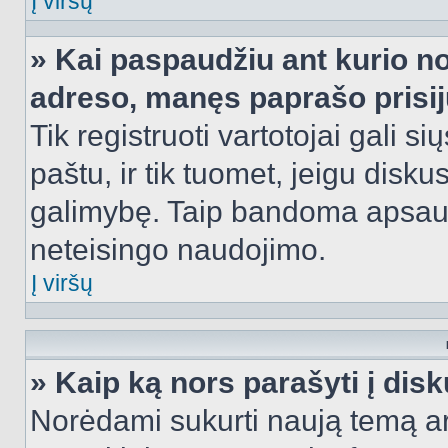
Į viršų
» Kai paspaudžiu ant kurio no
adreso, manęs paprašo prisij
Tik registruoti vartotojai gali s
paštu, ir tik tuomet, jeigu disku
galimybę. Taip bandoma apsaugo
neteisingo naudojimo.
Į viršų
» Kaip ką nors parašyti į dis
Norėdami sukurti naują temą a