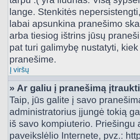
lange. Stenkitės nepersistengti
labai apsunkina pranešimo skai
arba tiesiog ištrins jūsų praneš
pat turi galimybę nustatyti, ki
pranešime.
Į viršų
» Ar galiu į pranešimą įtraukt
Taip, jūs galite į savo pranešimą
administratorius įjungė tokią gal
iš savo kompiuterio. Priešingu a
paveikslėlio Internete, pvz.: 