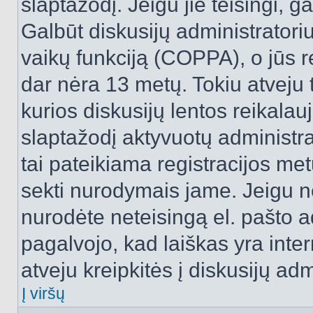
slaptažodį. Jeigu jie teisingi, ga
Galbūt diskusijų administrator
vaikų funkciją (COPPA), o jūs r
dar nėra 13 metų. Tokiu atveju 
kurios diskusijų lentos reikalauj
slaptažodį aktyvuotų administra
tai pateikiama registracijos metu.
sekti nurodymais jame. Jeigu ne
nurodėte neteisingą el. pašto 
pagalvojo, kad laiškas yra inte
atveju kreipkitės į diskusijų adm
Į viršų