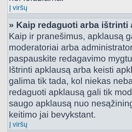
Į viršų
» Kaip redaguoti arba ištrint
Kaip ir pranešimus, apklausą gal
moderatoriai arba administrato
paspauskite redagavimo mygtu
Ištrinti apklausą arba keisti a
galima tik tada, kol niekas neba
redaguoti apklausą gali tik mode
saugo apklausą nuo nesąžinin
keitimo jai bevykstant.
Į viršų