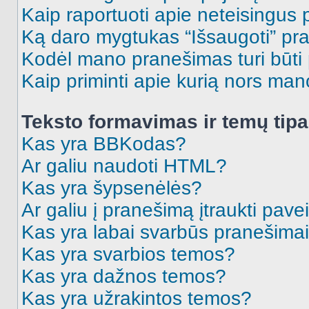
Kaip raportuoti apie neteisingus
Ką daro mygtukas “Išsaugoti” p
Kodėl mano pranešimas turi būti p
Kaip priminti apie kurią nors ma
Teksto formavimas ir temų tipa
Kas yra BBKodas?
Ar galiu naudoti HTML?
Kas yra šypsenėlės?
Ar galiu į pranešimą įtraukti pavei
Kas yra labai svarbūs pranešima
Kas yra svarbios temos?
Kas yra dažnos temos?
Kas yra užrakintos temos?