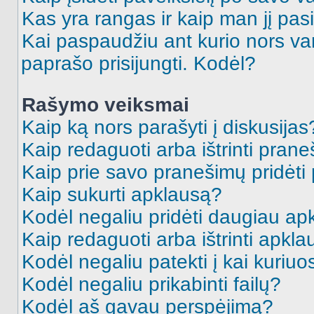
Kas yra rangas ir kaip man jį pasi
Kai paspaudžiu ant kurio nors va
paprašo prisijungti. Kodėl?
Rašymo veiksmai
Kaip ką nors parašyti į diskusijas
Kaip redaguoti arba ištrinti pran
Kaip prie savo pranešimų pridėti
Kaip sukurti apklausą?
Kodėl negaliu pridėti daugiau a
Kaip redaguoti arba ištrinti apkl
Kodėl negaliu patekti į kai kuriu
Kodėl negaliu prikabinti failų?
Kodėl aš gavau perspėjimą?