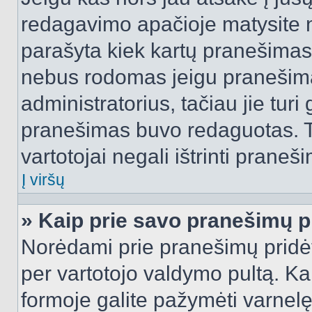
redagavimo apačioje matysite n
parašyta kiek kartų pranešimas
nebus rodomas jeigu pranešim
administratorius, tačiau jie turi
pranešimas buvo redaguotas. Tai
vartotojai negali ištrinti praneši
Į viršų
» Kaip prie savo pranešimų p
Norėdami prie pranešimų pridėti 
per vartotojo valdymo pultą. Ka
formoje galite pažymėti varnel