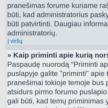
pranešimas forume kuriame rašote
būti, kad administratorius pasky
būti patvirtinti. Daugiau inform
administratorių.
Į viršų
» Kaip priminti apie kurią n
Paspaudę nuorodą “Priminti ap
puslapyje galite "priminti" apie
pranešimai tokioje temoje bus p
atsidurs pirmo forumo puslapio
gali būti, kad temų priminimas 