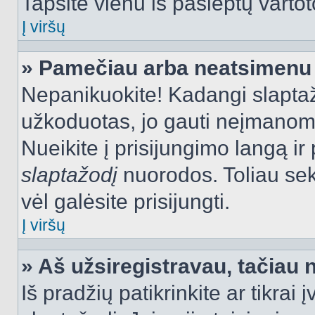
Tapsite vienu iš paslėptų vartot
Į viršų
» Pamečiau arba neatsimenu 
Nepanikuokite! Kadangi slapt
užkoduotas, jo gauti neįmanoma.
Nueikite į prisijungimo langą i
slaptažodį
nuorodos. Toliau sek
vėl galėsite prisijungti.
Į viršų
» Aš užsiregistravau, tačiau n
Iš pradžių patikrinkite ar tikrai 