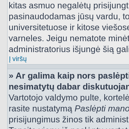
kitas asmuo negalėtų prisijungt
pasinaudodamas jūsų vardu, tod
universitetuose ir kitose viešo
varneles. Jeigu nematote minėt
administratorius išjungė šią ga
Į viršų
» Ar galima kaip nors paslėpt
nesimatytų dabar diskutuojan
Vartotojo valdymo pulte, kortelė
rasite nustatymą
Paslėpti man
prisijungimus žinos tik administr