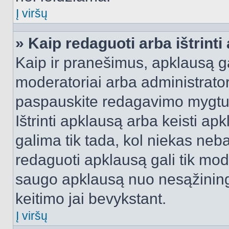
Į viršų
» Kaip redaguoti arba ištrint
Kaip ir pranešimus, apklausą gal
moderatoriai arba administrato
paspauskite redagavimo mygtu
Ištrinti apklausą arba keisti a
galima tik tada, kol niekas neba
redaguoti apklausą gali tik mode
saugo apklausą nuo nesąžinin
keitimo jai bevykstant.
Į viršų