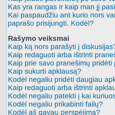
Kas yra rangas ir kaip man jį pasi
Kai paspaudžiu ant kurio nors va
paprašo prisijungti. Kodėl?
Rašymo veiksmai
Kaip ką nors parašyti į diskusijas
Kaip redaguoti arba ištrinti pran
Kaip prie savo pranešimų pridėti
Kaip sukurti apklausą?
Kodėl negaliu pridėti daugiau a
Kaip redaguoti arba ištrinti apkl
Kodėl negaliu patekti į kai kuriu
Kodėl negaliu prikabinti failų?
Kodėl aš gavau perspėjimą?