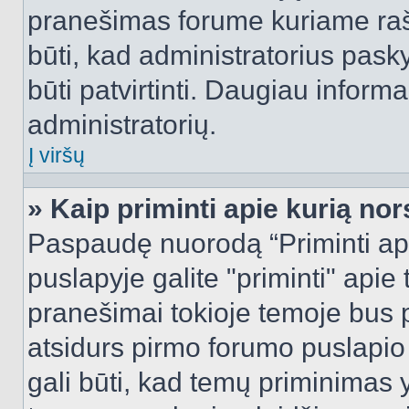
pranešimas forume kuriame rašote
būti, kad administratorius pasky
būti patvirtinti. Daugiau inform
administratorių.
Į viršų
» Kaip priminti apie kurią n
Paspaudę nuorodą “Priminti ap
puslapyje galite "priminti" apie
pranešimai tokioje temoje bus p
atsidurs pirmo forumo puslapio
gali būti, kad temų priminimas 