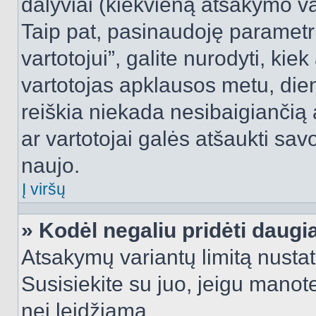
dalyviai (kiekvieną atsakymo var
Taip pat, pasinaudoję parametr
vartotojui”, galite nurodyti, kie
vartotojas apklausos metu, dien
reiškia niekada nesibaigiančią a
ar vartotojai galės atšaukti sav
naujo.
Į viršų
» Kodėl negaliu pridėti daug
Atsakymų variantų limitą nustat
Susisiekite su juo, jeigu manot
nei leidžiama.