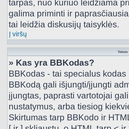
tarpas, nuo kuriuo leidžiama pr
galima priminti ir paprasčiausiai 
tai leidžia diskusijų taisyklės.
Į viršų
Teksto 
» Kas yra BBKodas?
BBKodas - tai specialus kodas 
BBKodą gali išjungti/įjungti ad
įjungtas, paprasti vartotojai gali 
nustatymus, arba tiesiog kiek
Skirtumas tarp BBKodo ir HTML
[ ir ] skliaustų, o HTML tarp <