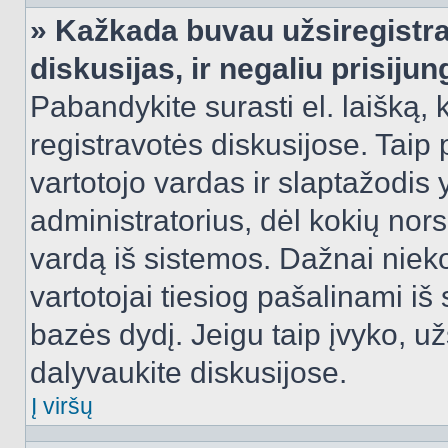
» Kažkada buvau užsiregistra
diskusijas, ir negaliu prisijun
Pabandykite surasti el. laišką, 
registravotės diskusijose. Taip p
vartotojo vardas ir slaptažodis y
administratorius, dėl kokių nors
vardą iš sistemos. Dažnai niek
vartotojai tiesiog pašalinami i
bazės dydį. Jeigu taip įvyko, užs
dalyvaukite diskusijose.
Į viršų