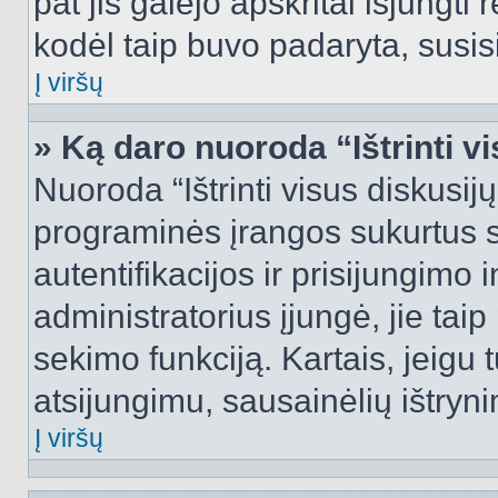
pat jis galėjo apskritai išjungti 
kodėl taip buvo padaryta, susisi
Į viršų
» Ką daro nuoroda “Ištrinti v
Nuoroda “Ištrinti visus diskusij
programinės įrangos sukurtus 
autentifikacijos ir prisijungimo 
administratorius įjungė, jie tai
sekimo funkciją. Kartais, jeigu 
atsijungimu, sausainėlių ištryni
Į viršų