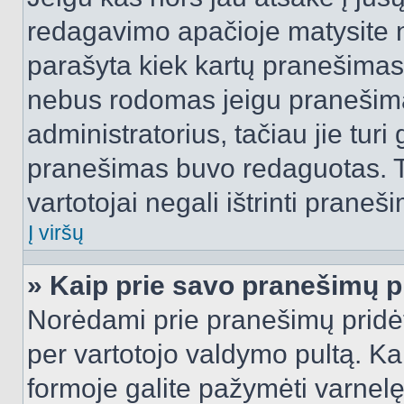
redagavimo apačioje matysite n
parašyta kiek kartų pranešimas
nebus rodomas jeigu pranešim
administratorius, tačiau jie turi
pranešimas buvo redaguotas. Tai
vartotojai negali ištrinti praneši
Į viršų
» Kaip prie savo pranešimų p
Norėdami prie pranešimų pridėti 
per vartotojo valdymo pultą. Ka
formoje galite pažymėti varnel