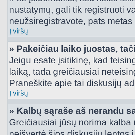
nustatymų, gali tik registruoti va
neužsiregistravote, pats metas b
Į viršų
» Pakeičiau laiko juostas, tač
Jeigu esate įsitikinę, kad teisin
laiką, tada greičiausiai neteisi
Praneškite apie tai diskusijų ad
Į viršų
» Kalbų sąraše aš nerandu s
Greičiausiai jūsų norima kalba 
neišvertė šios diskusijų lentos 