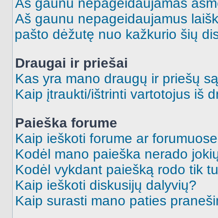
Aš gaunu nepageidaujamas asme
Aš gaunu nepageidaujamus laiškus
pašto dėžutę nuo kažkurio šių dis
Draugai ir priešai
Kas yra mano draugų ir priešų są
Kaip įtraukti/ištrinti vartotojus i
Paieška forume
Kaip ieškoti forume ar forumuos
Kodėl mano paieška nerado jokių
Kodėl vykdant paiešką rodo tik tu
Kaip ieškoti diskusijų dalyvių?
Kaip surasti mano paties praneš