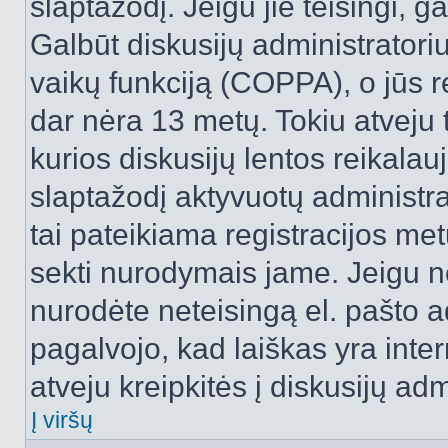
slaptažodį. Jeigu jie teisingi, ga
Galbūt diskusijų administrator
vaikų funkciją (COPPA), o jūs r
dar nėra 13 metų. Tokiu atveju 
kurios diskusijų lentos reikalauj
slaptažodį aktyvuotų administra
tai pateikiama registracijos metu.
sekti nurodymais jame. Jeigu ne
nurodėte neteisingą el. pašto 
pagalvojo, kad laiškas yra inte
atveju kreipkitės į diskusijų adm
Į viršų