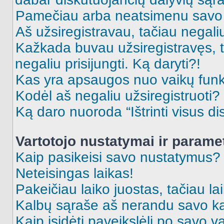
Pamečiau arba neatsimenu savo 
Aš užsiregistravau, tačiau negaliu 
Kažkada buvau užsiregistravęs, ta
negaliu prisijungti. Ką daryti?!
Kas yra apsaugos nuo vaikų fun
Kodėl aš negaliu užsiregistruoti?
Ką daro nuoroda “Ištrinti visus di
Vartotojo nustatymai ir parame
Kaip pasikeisi savo nustatymus?
Neteisingas laikas!
Pakeičiau laiko juostas, tačiau lai
Kalbų sąraše aš nerandu savo ka
Kaip įsidėti paveikslėlį po savo v