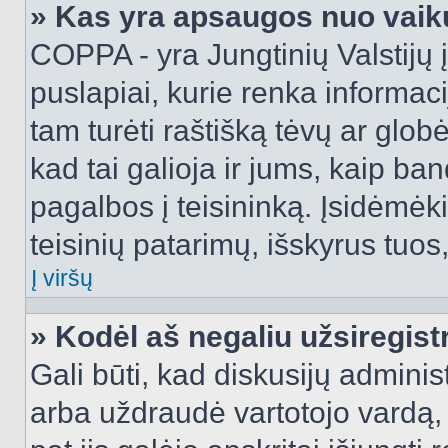
» Kas yra apsaugos nuo vaik
COPPA - yra Jungtinių Valstijų į
puslapiai, kurie renka informac
tam turėti raštišką tėvų ar globė
kad tai galioja ir jums, kaip ba
pagalbos į teisininką. Įsidėmėk
teisinių patarimų, išskyrus tuos,
Į viršų
» Kodėl aš negaliu užsiregist
Gali būti, kad diskusijų admini
arba uždraudė vartotojo vardą, 