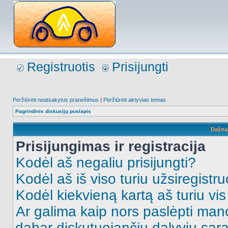
Registruotis
Prisijungti
Peržiūrėti neatsakytus pranešimus
|
Peržiūrėti aktyvias temas
Pagrindinis diskusijų puslapis
Dažna
Prisijungimas ir registracija
Kodėl aš negaliu prisijungti?
Kodėl aš iš viso turiu užsiregistru
Kodėl kiekvieną kartą aš turiu vis 
Ar galima kaip nors paslėpti man
dabar diskutuojančių dalyvių sąr