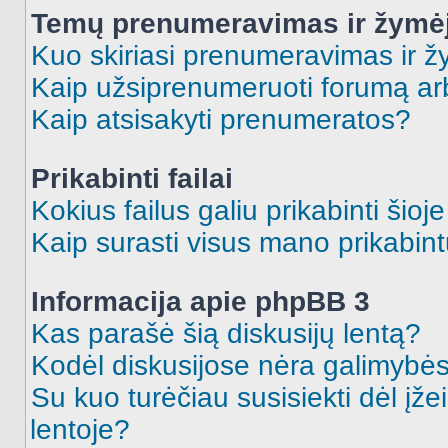
Temų prenumeravimas ir žymė
Kuo skiriasi prenumeravimas ir 
Kaip užsiprenumeruoti forumą a
Kaip atsisakyti prenumeratos?
Prikabinti failai
Kokius failus galiu prikabinti šioj
Kaip surasti visus mano prikabint
Informacija apie phpBB 3
Kas parašė šią diskusijų lentą?
Kodėl diskusijose nėra galimybė
Su kuo turėčiau susisiekti dėl įže
lentoje?