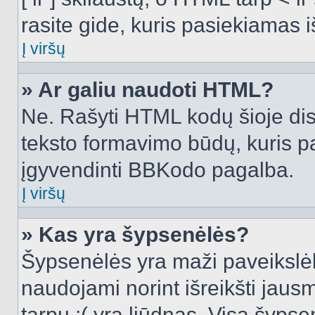
rasite gide, kuris pasiekiamas
Į viršų
» Ar galiu naudoti HTML?
Ne. Rašyti HTML kodų šioje dis
teksto formavimo būdų, kuris 
įgyvendinti BBKodo pagalba.
Į viršų
» Kas yra šypsenėlės?
Šypsenėlės yra maži paveikslėl
naudojami norint išreikšti jausm
tarpu :( yra liūdnas. Visą šyps