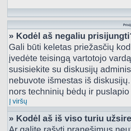
Prisi
» Kodėl aš negaliu prisijungti
Gali būti keletas priežasčių kodė
įvedėte teisingą vartotojo vardą i
susisiekite su diskusijų administ
nebuvote išmestas iš diskusijų. T
nors techninių bėdų ir puslapio s
Į viršų
» Kodėl aš iš viso turiu užsir
Ar galite rašyti pranešimus neu