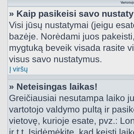
Vartotoj
» Kaip pasikeisi savo nusta
Visi jūsų nustatymai (jeigu es
bazėje. Norėdami juos pakeisti,
mygtuką beveik visada rasite vi
visus savo nustatymus.
Į viršų
» Neteisingas laikas!
Greičiausiai nesutampa laiko juo
vartotojo valdymo pultą ir pasike
vietovę, kurioje esate, pvz.: L
ir t.t. Įsidėmėkite, kad keisti lai