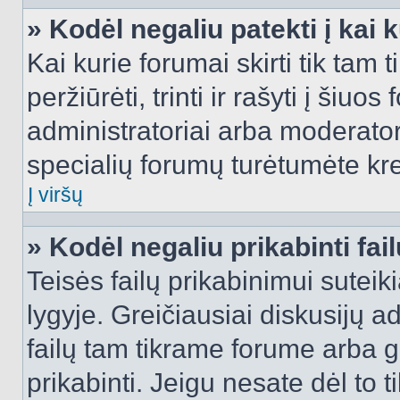
» Kodėl negaliu patekti į kai
Kai kurie forumai skirti tik tam 
peržiūrėti, trinti ir rašyti į ši
administratoriai arba moderatori
specialių forumų turėtumėte krei
Į viršų
» Kodėl negaliu prikabinti fai
Teisės failų prikabinimui sutei
lygyje. Greičiausiai diskusijų ad
failų tam tikrame forume arba ga
prikabinti. Jeigu nesate dėl to t