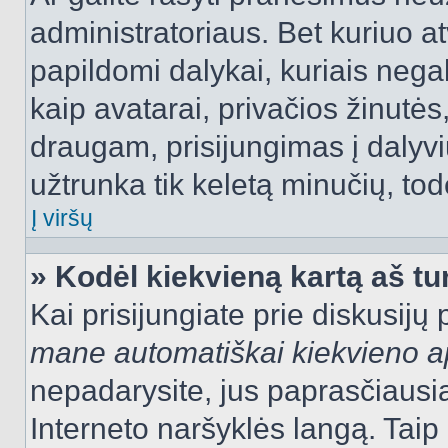
administratoriaus. Bet kuriuo a
papildomi dalykai, kuriais negal
kaip avatarai, privačios žinutės
draugam, prisijungimas į dalyvių
užtrunka tik keletą minučių, todė
Į viršų
» Kodėl kiekvieną kartą aš tur
Kai prisijungiate prie diskusijų
mane automatiškai kiekvieno 
nepadarysite, jus paprasčiausiai
Interneto naršyklės langą. Ta