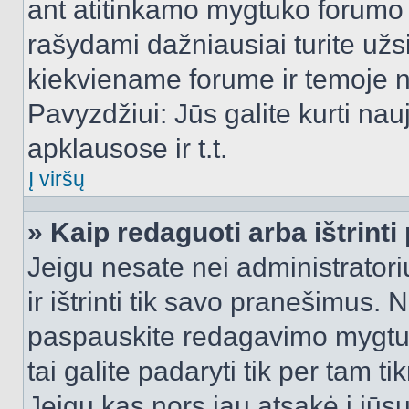
ant atitinkamo mygtuko forumo 
rašydami dažniausiai turite užsi
kiekviename forume ir temoje 
Pavyzdžiui: Jūs galite kurti nau
apklausose ir t.t.
Į viršų
» Kaip redaguoti arba ištrint
Jeigu nesate nei administratori
ir ištrinti tik savo pranešimus
paspauskite redagavimo mygtuk
tai galite padaryti tik per tam 
Jeigu kas nors jau atsakė į jūs