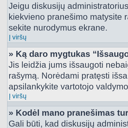
Jeigu diskusijų administratorius
kiekvieno pranešimo matysite r
sekite nurodymus ekrane.
Į viršų
» Ką daro mygtukas “Išsaugo
Jis leidžia jums išsaugoti nebai
rašymą. Norėdami pratęsti išs
apsilankykite vartotojo valdymo
Į viršų
» Kodėl mano pranešimas turi
Gali būti, kad diskusijų admini