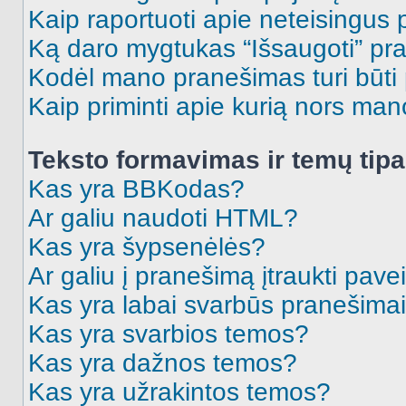
Kaip raportuoti apie neteisingus
Ką daro mygtukas “Išsaugoti” p
Kodėl mano pranešimas turi būti p
Kaip priminti apie kurią nors ma
Teksto formavimas ir temų tipa
Kas yra BBKodas?
Ar galiu naudoti HTML?
Kas yra šypsenėlės?
Ar galiu į pranešimą įtraukti pavei
Kas yra labai svarbūs pranešima
Kas yra svarbios temos?
Kas yra dažnos temos?
Kas yra užrakintos temos?