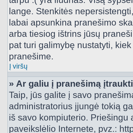
lange. Stenkitės nepersistengti
labai apsunkina pranešimo skai
arba tiesiog ištrins jūsų praneš
pat turi galimybę nustatyti, ki
pranešime.
Į viršų
» Ar galiu į pranešimą įtraukt
Taip, jūs galite į savo pranešimą
administratorius įjungė tokią gal
iš savo kompiuterio. Priešingu a
paveikslėlio Internete, pvz.: 