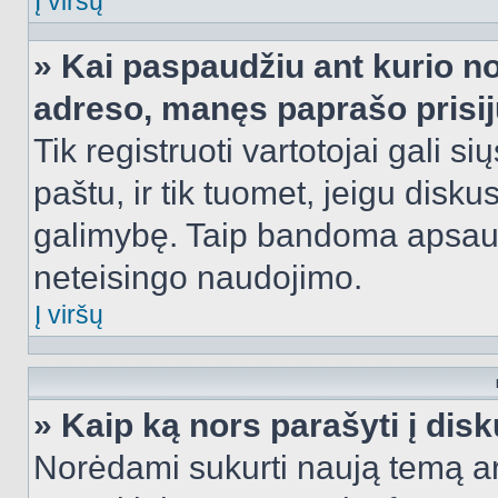
Į viršų
» Kai paspaudžiu ant kurio no
adreso, manęs paprašo prisij
Tik registruoti vartotojai gali s
paštu, ir tik tuomet, jeigu disku
galimybę. Taip bandoma apsaugo
neteisingo naudojimo.
Į viršų
» Kaip ką nors parašyti į dis
Norėdami sukurti naują temą a