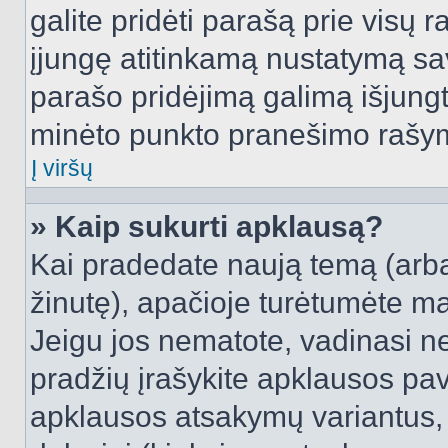
galite pridėti parašą prie visų 
įjungę atitinkamą nustatymą sa
parašo pridėjimą galimą išjung
minėto punkto pranešimo rašy
Į viršų
» Kaip sukurti apklausą?
Kai pradedate naują temą (arb
žinutę), apačioje turėtumėte ma
Jeigu jos nematote, vadinasi net
pradžių įrašykite apklausos pav
apklausos atsakymų variantus,