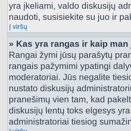
yra įkeliami, valdo diskusijų ad
naudoti, susisiekite su juo ir pa
Į viršų
» Kas yra rangas ir kaip man j
Rangai žymi jūsų parašytų prane
rangais pažymimi ypatingi dalyvi
moderatoriai. Jūs negalite tiesi
nustato diskusijų administrator
pranešimų vien tam, kad pake
diskusijų lentų toks elgesys yr
administratoriai tiesiog sumaži