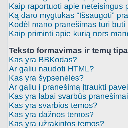
Kaip raportuoti apie neteisingus
Ką daro mygtukas “Išsaugoti” p
Kodėl mano pranešimas turi būti p
Kaip priminti apie kurią nors ma
Teksto formavimas ir temų tipa
Kas yra BBKodas?
Ar galiu naudoti HTML?
Kas yra šypsenėlės?
Ar galiu į pranešimą įtraukti pavei
Kas yra labai svarbūs pranešima
Kas yra svarbios temos?
Kas yra dažnos temos?
Kas yra užrakintos temos?