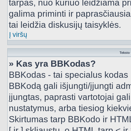
tarpas, nuo kuriuo leidžiama pr
galima priminti ir paprasčiausiai 
tai leidžia diskusijų taisyklės.
Į viršų
Teksto 
» Kas yra BBKodas?
BBKodas - tai specialus kodas 
BBKodą gali išjungti/įjungti ad
įjungtas, paprasti vartotojai gali 
nustatymus, arba tiesiog kiek
Skirtumas tarp BBKodo ir HTML
[ ir ] skliaustų, o HTML tarp <