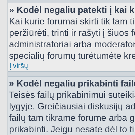
» Kodėl negaliu patekti į kai
Kai kurie forumai skirti tik tam 
peržiūrėti, trinti ir rašyti į ši
administratoriai arba moderatori
specialių forumų turėtumėte krei
Į viršų
» Kodėl negaliu prikabinti fai
Teisės failų prikabinimui sutei
lygyje. Greičiausiai diskusijų ad
failų tam tikrame forume arba ga
prikabinti. Jeigu nesate dėl to t