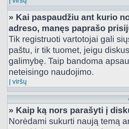
Į viršų
» Kai paspaudžiu ant kurio no
adreso, manęs paprašo prisij
Tik registruoti vartotojai gali s
paštu, ir tik tuomet, jeigu disku
galimybę. Taip bandoma apsaugo
neteisingo naudojimo.
Į viršų
» Kaip ką nors parašyti į dis
Norėdami sukurti naują temą a