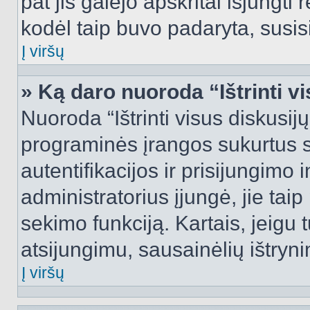
pat jis galėjo apskritai išjungti 
kodėl taip buvo padaryta, susisi
Į viršų
» Ką daro nuoroda “Ištrinti v
Nuoroda “Ištrinti visus diskusij
programinės įrangos sukurtus 
autentifikacijos ir prisijungimo 
administratorius įjungė, jie tai
sekimo funkciją. Kartais, jeigu 
atsijungimu, sausainėlių ištryni
Į viršų