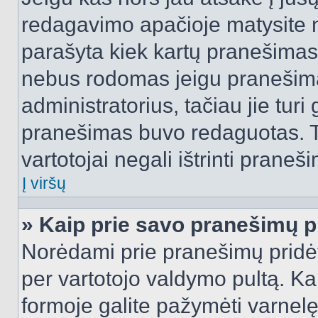
redagavimo apačioje matysite n
parašyta kiek kartų pranešimas
nebus rodomas jeigu pranešim
administratorius, tačiau jie turi
pranešimas buvo redaguotas. Tai
vartotojai negali ištrinti praneši
Į viršų
» Kaip prie savo pranešimų p
Norėdami prie pranešimų pridėti 
per vartotojo valdymo pultą. Ka
formoje galite pažymėti varnel