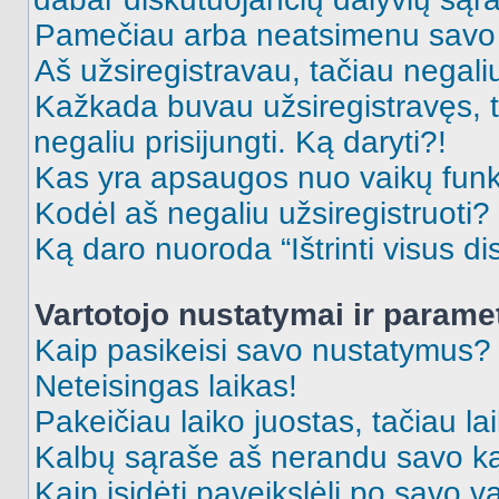
Pamečiau arba neatsimenu savo 
Aš užsiregistravau, tačiau negaliu 
Kažkada buvau užsiregistravęs, ta
negaliu prisijungti. Ką daryti?!
Kas yra apsaugos nuo vaikų fun
Kodėl aš negaliu užsiregistruoti?
Ką daro nuoroda “Ištrinti visus di
Vartotojo nustatymai ir parame
Kaip pasikeisi savo nustatymus?
Neteisingas laikas!
Pakeičiau laiko juostas, tačiau lai
Kalbų sąraše aš nerandu savo ka
Kaip įsidėti paveikslėlį po savo v