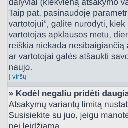
dalyviai (kiekvieną atsakymo var
Taip pat, pasinaudoję parametr
vartotojui”, galite nurodyti, kie
vartotojas apklausos metu, dien
reiškia niekada nesibaigiančią a
ar vartotojai galės atšaukti sav
naujo.
Į viršų
» Kodėl negaliu pridėti daug
Atsakymų variantų limitą nustat
Susisiekite su juo, jeigu manot
nei leidžiama.