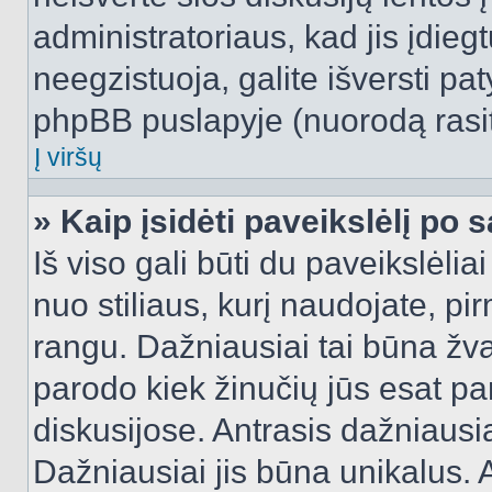
administratoriaus, kad jis įdie
neegzistuoja, galite išversti pa
phpBB puslapyje (nuorodą rasit
Į viršų
» Kaip įsidėti paveikslėlį po 
Iš viso gali būti du paveikslėlia
nuo stiliaus, kurį naudojate, pi
rangu. Dažniausiai tai būna žvai
parodo kiek žinučių jūs esat pa
diskusijose. Antrasis dažniausia
Dažniausiai jis būna unikalus. 