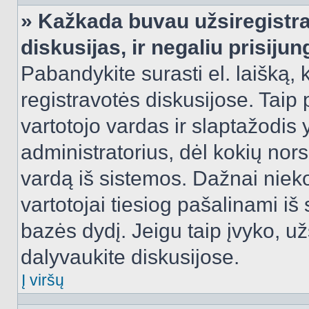
» Kažkada buvau užsiregistra
diskusijas, ir negaliu prisijun
Pabandykite surasti el. laišką, 
registravotės diskusijose. Taip p
vartotojo vardas ir slaptažodis y
administratorius, dėl kokių nors
vardą iš sistemos. Dažnai niek
vartotojai tiesiog pašalinami i
bazės dydį. Jeigu taip įvyko, užs
dalyvaukite diskusijose.
Į viršų