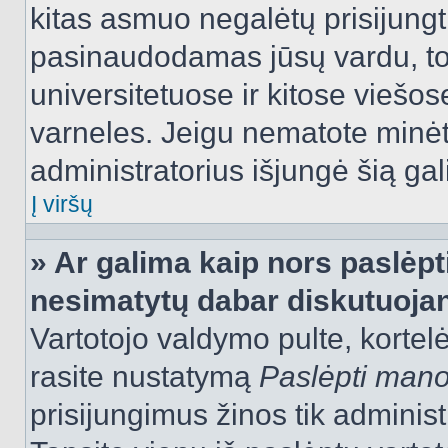
kitas asmuo negalėtų prisijungt
pasinaudodamas jūsų vardu, tod
universitetuose ir kitose viešo
varneles. Jeigu nematote minėt
administratorius išjungė šią ga
Į viršų
» Ar galima kaip nors paslėpt
nesimatytų dabar diskutuojan
Vartotojo valdymo pulte, kortelė
rasite nustatymą
Paslėpti man
prisijungimus žinos tik administr