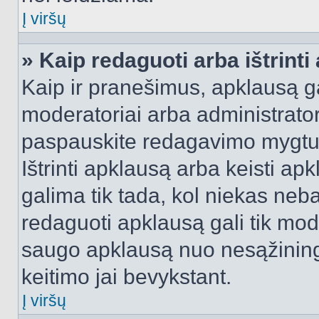
Į viršų
» Kaip redaguoti arba ištrint
Kaip ir pranešimus, apklausą gal
moderatoriai arba administrato
paspauskite redagavimo mygtu
Ištrinti apklausą arba keisti a
galima tik tada, kol niekas neba
redaguoti apklausą gali tik mode
saugo apklausą nuo nesąžinin
keitimo jai bevykstant.
Į viršų