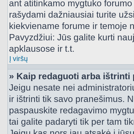
ant atitinkamo mygtuko forumo 
rašydami dažniausiai turite užsi
kiekviename forume ir temoje 
Pavyzdžiui: Jūs galite kurti nau
apklausose ir t.t.
Į viršų
» Kaip redaguoti arba ištrint
Jeigu nesate nei administratori
ir ištrinti tik savo pranešimus
paspauskite redagavimo mygtuk
tai galite padaryti tik per tam 
Jeigu kas nors jau atsakė į jūs