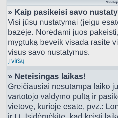
Vartotoj
» Kaip pasikeisi savo nusta
Visi jūsų nustatymai (jeigu es
bazėje. Norėdami juos pakeisti,
mygtuką beveik visada rasite vi
visus savo nustatymus.
Į viršų
» Neteisingas laikas!
Greičiausiai nesutampa laiko juo
vartotojo valdymo pultą ir pasike
vietovę, kurioje esate, pvz.: L
ir t.t. Įsidėmėkite, kad keisti lai