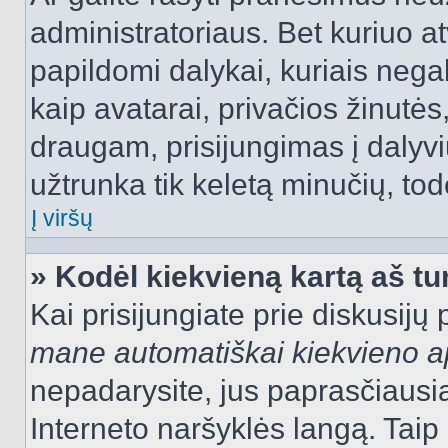
administratoriaus. Bet kuriuo a
papildomi dalykai, kuriais negal
kaip avatarai, privačios žinutės
draugam, prisijungimas į dalyvių
užtrunka tik keletą minučių, todė
Į viršų
» Kodėl kiekvieną kartą aš tur
Kai prisijungiate prie diskusijų
mane automatiškai kiekvieno 
nepadarysite, jus paprasčiausiai
Interneto naršyklės langą. Ta