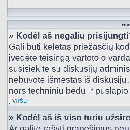
Prisi
» Kodėl aš negaliu prisijungti
Gali būti keletas priežasčių kodė
įvedėte teisingą vartotojo vardą i
susisiekite su diskusijų administ
nebuvote išmestas iš diskusijų. T
nors techninių bėdų ir puslapio s
Į viršų
» Kodėl aš iš viso turiu užsir
Ar galite rašyti pranešimus neu