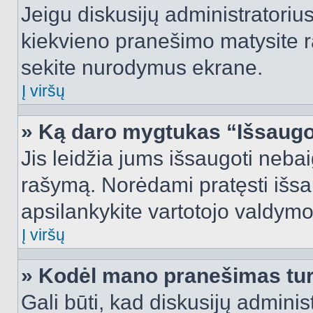
Jeigu diskusijų administratorius
kiekvieno pranešimo matysite r
sekite nurodymus ekrane.
Į viršų
» Ką daro mygtukas “Išsaugo
Jis leidžia jums išsaugoti nebai
rašymą. Norėdami pratęsti išs
apsilankykite vartotojo valdymo
Į viršų
» Kodėl mano pranešimas turi
Gali būti, kad diskusijų admini