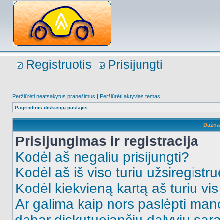
Registruotis
Prisijungti
Peržiūrėti neatsakytus pranešimus
|
Peržiūrėti aktyvias temas
Pagrindinis diskusijų puslapis
Dažna
Prisijungimas ir registracija
Kodėl aš negaliu prisijungti?
Kodėl aš iš viso turiu užsiregistru
Kodėl kiekvieną kartą aš turiu vis 
Ar galima kaip nors paslėpti man
dabar diskutuojančių dalyvių sąr