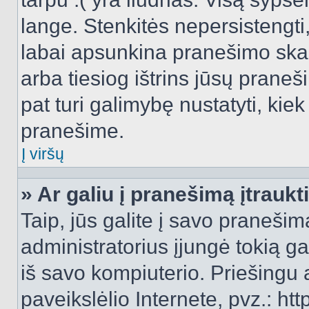
lange. Stenkitės nepersistengti
labai apsunkina pranešimo skai
arba tiesiog ištrins jūsų praneš
pat turi galimybę nustatyti, ki
pranešime.
Į viršų
» Ar galiu į pranešimą įtraukt
Taip, jūs galite į savo pranešimą
administratorius įjungė tokią gal
iš savo kompiuterio. Priešingu a
paveikslėlio Internete, pvz.: 