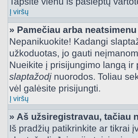
Tapsite vienu iš paslėptų vartot
Į viršų
» Pamečiau arba neatsimenu 
Nepanikuokite! Kadangi slapt
užkoduotas, jo gauti neįmanoma.
Nueikite į prisijungimo langą i
slaptažodį
nuorodos. Toliau sek
vėl galėsite prisijungti.
Į viršų
» Aš užsiregistravau, tačiau n
Iš pradžių patikrinkite ar tikrai 