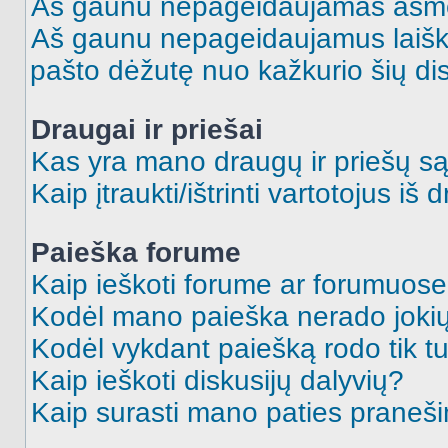
Aš gaunu nepageidaujamas asme
Aš gaunu nepageidaujamus laiškus
pašto dėžutę nuo kažkurio šių dis
Draugai ir priešai
Kas yra mano draugų ir priešų są
Kaip įtraukti/ištrinti vartotojus i
Paieška forume
Kaip ieškoti forume ar forumuos
Kodėl mano paieška nerado jokių
Kodėl vykdant paiešką rodo tik tu
Kaip ieškoti diskusijų dalyvių?
Kaip surasti mano paties praneš