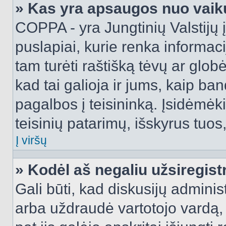
» Kas yra apsaugos nuo vaik
COPPA - yra Jungtinių Valstijų į
puslapiai, kurie renka informac
tam turėti raštišką tėvų ar globė
kad tai galioja ir jums, kaip ba
pagalbos į teisininką. Įsidėmėk
teisinių patarimų, išskyrus tuos,
Į viršų
» Kodėl aš negaliu užsiregist
Gali būti, kad diskusijų admini
arba uždraudė vartotojo vardą, 