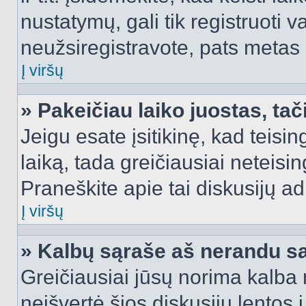
nustatymų, gali tik registruoti va
neužsiregistravote, pats metas b
Į viršų
» Pakeičiau laiko juostas, tač
Jeigu esate įsitikinę, kad teisin
laiką, tada greičiausiai neteisi
Praneškite apie tai diskusijų ad
Į viršų
» Kalbų sąraše aš nerandu s
Greičiausiai jūsų norima kalba 
neišvertė šios diskusijų lentos 