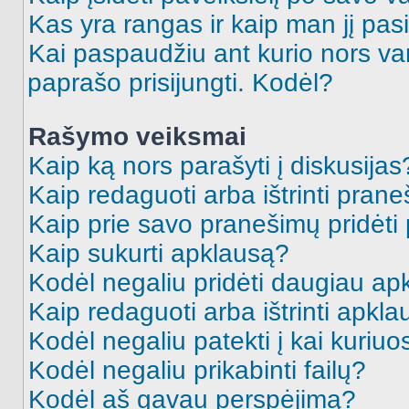
Kas yra rangas ir kaip man jį pasi
Kai paspaudžiu ant kurio nors va
paprašo prisijungti. Kodėl?
Rašymo veiksmai
Kaip ką nors parašyti į diskusijas
Kaip redaguoti arba ištrinti pran
Kaip prie savo pranešimų pridėti
Kaip sukurti apklausą?
Kodėl negaliu pridėti daugiau a
Kaip redaguoti arba ištrinti apkl
Kodėl negaliu patekti į kai kuriu
Kodėl negaliu prikabinti failų?
Kodėl aš gavau perspėjimą?