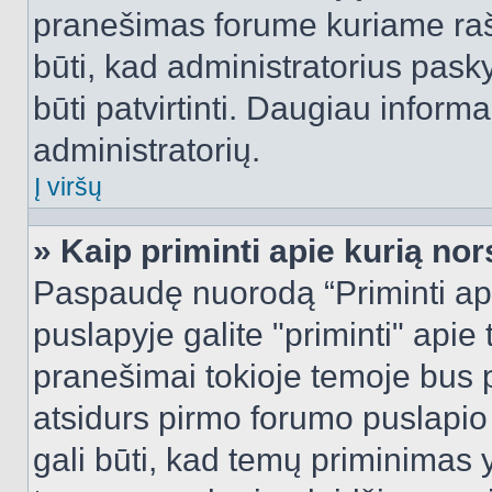
pranešimas forume kuriame rašote
būti, kad administratorius pasky
būti patvirtinti. Daugiau inform
administratorių.
Į viršų
» Kaip priminti apie kurią n
Paspaudę nuorodą “Priminti ap
puslapyje galite "priminti" apie
pranešimai tokioje temoje bus p
atsidurs pirmo forumo puslapio
gali būti, kad temų priminimas 