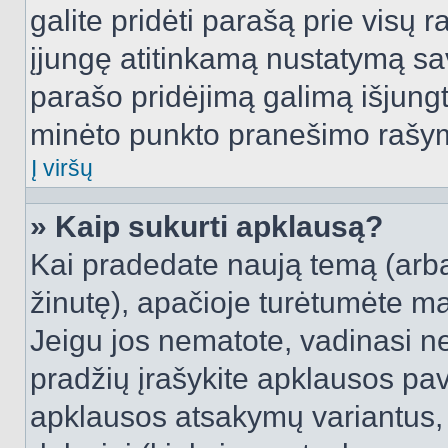
galite pridėti parašą prie visų 
įjungę atitinkamą nustatymą sa
parašo pridėjimą galimą išjung
minėto punkto pranešimo rašy
Į viršų
» Kaip sukurti apklausą?
Kai pradedate naują temą (arb
žinutę), apačioje turėtumėte ma
Jeigu jos nematote, vadinasi net
pradžių įrašykite apklausos pav
apklausos atsakymų variantus,