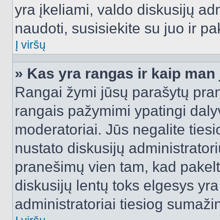
yra įkeliami, valdo diskusijų ad
naudoti, susisiekite su juo ir pa
Į viršų
» Kas yra rangas ir kaip man j
Rangai žymi jūsų parašytų prane
rangais pažymimi ypatingi dalyvi
moderatoriai. Jūs negalite tiesi
nustato diskusijų administrator
pranešimų vien tam, kad pake
diskusijų lentų toks elgesys yr
administratoriai tiesiog sumaži