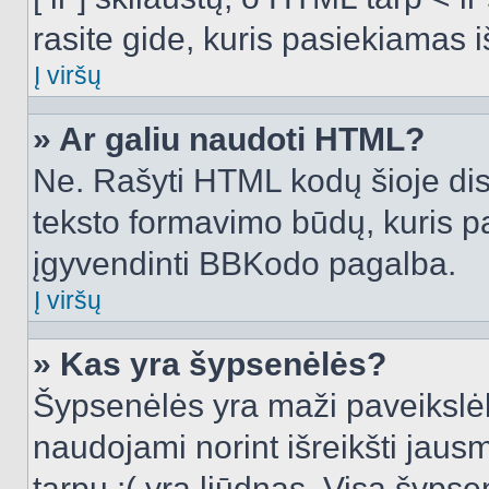
rasite gide, kuris pasiekiamas
Į viršų
» Ar galiu naudoti HTML?
Ne. Rašyti HTML kodų šioje dis
teksto formavimo būdų, kuris 
įgyvendinti BBKodo pagalba.
Į viršų
» Kas yra šypsenėlės?
Šypsenėlės yra maži paveikslėl
naudojami norint išreikšti jausm
tarpu :( yra liūdnas. Visą šyps