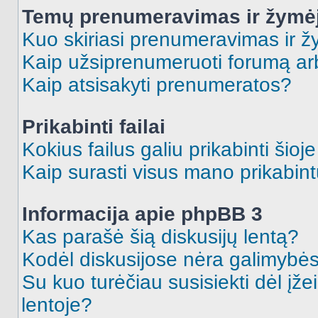
Temų prenumeravimas ir žymė
Kuo skiriasi prenumeravimas ir 
Kaip užsiprenumeruoti forumą a
Kaip atsisakyti prenumeratos?
Prikabinti failai
Kokius failus galiu prikabinti šioj
Kaip surasti visus mano prikabint
Informacija apie phpBB 3
Kas parašė šią diskusijų lentą?
Kodėl diskusijose nėra galimybė
Su kuo turėčiau susisiekti dėl įže
lentoje?