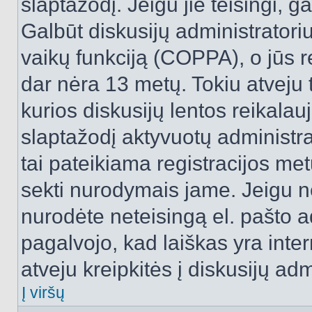
slaptažodį. Jeigu jie teisingi, ga
Galbūt diskusijų administrator
vaikų funkciją (COPPA), o jūs r
dar nėra 13 metų. Tokiu atveju 
kurios diskusijų lentos reikalauj
slaptažodį aktyvuotų administra
tai pateikiama registracijos metu.
sekti nurodymais jame. Jeigu ne
nurodėte neteisingą el. pašto 
pagalvojo, kad laiškas yra inte
atveju kreipkitės į diskusijų adm
Į viršų