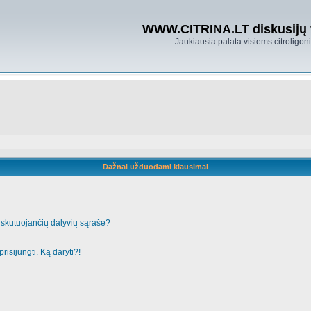
WWW.CITRINA.LT diskusijų
Jaukiausia palata visiems citroligo
Dažnai užduodami klausimai
iskutuojančių dalyvių sąraše?
risijungti. Ką daryti?!