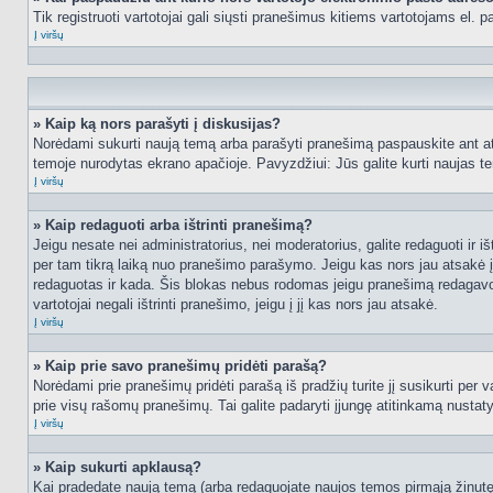
Tik registruoti vartotojai gali siųsti pranešimus kitiems vartotojams el.
Į viršų
» Kaip ką nors parašyti į diskusijas?
Norėdami sukurti naują temą arba parašyti pranešimą paspauskite ant at
temoje nurodytas ekrano apačioje. Pavyzdžiui: Jūs galite kurti naujas tem
Į viršų
» Kaip redaguoti arba ištrinti pranešimą?
Jeigu nesate nei administratorius, nei moderatorius, galite redaguoti ir
per tam tikrą laiką nuo pranešimo parašymo. Jeigu kas nors jau atsakė 
redaguotas ir kada. Šis blokas nebus rodomas jeigu pranešimą redagavo mo
vartotojai negali ištrinti pranešimo, jeigu į jį kas nors jau atsakė.
Į viršų
» Kaip prie savo pranešimų pridėti parašą?
Norėdami prie pranešimų pridėti parašą iš pradžių turite jį susikurti per
prie visų rašomų pranešimų. Tai galite padaryti įjungę atitinkamą nusta
Į viršų
» Kaip sukurti apklausą?
Kai pradedate naują temą (arba redaguojate naujos temos pirmąją žinutę),