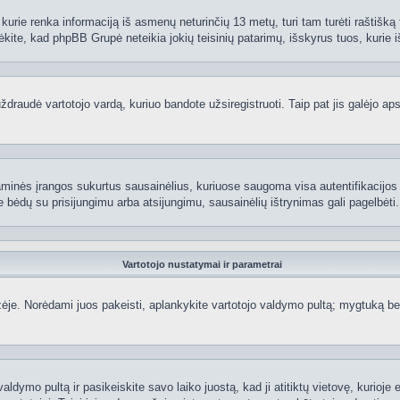
kurie renka informaciją iš asmenų neturinčių 13 metų, turi tam turėti raštišką t
ėkite, kad phpBB Grupė neteikia jokių teisinių patarimų, išskyrus tuos, kurie i
raudė vartotojo vardą, kuriuo bandote užsiregistruoti. Taip pat jis galėjo apskr
aminės įrangos sukurtus sausainėlius, kuriuose saugoma visa autentifikacijos ir
te bėdų su prisijungimu arba atsijungimu, sausainėlių ištrynimas gali pagelbėti.
Vartotojo nustatymai ir parametrai
je. Norėdami juos pakeisti, aplankykite vartotojo valdymo pultą; mygtuką beve
aldymo pultą ir pasikeiskite savo laiko juostą, kad ji atitiktų vietovę, kurioje