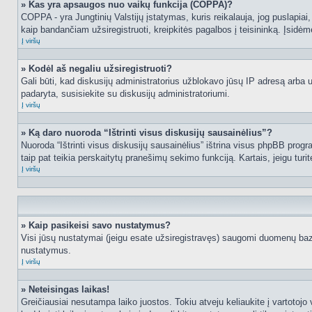
» Kas yra apsaugos nuo vaikų funkcija (COPPA)?
COPPA - yra Jungtinių Valstijų įstatymas, kuris reikalauja, jog puslapiai, 
kaip bandančiam užsiregistruoti, kreipkitės pagalbos į teisininką. Įsidėm
Į viršų
» Kodėl aš negaliu užsiregistruoti?
Gali būti, kad diskusijų administratorius užblokavo jūsų IP adresą arba užd
padaryta, susisiekite su diskusijų administratoriumi.
Į viršų
» Ką daro nuoroda “Ištrinti visus diskusijų sausainėlius”?
Nuoroda “Ištrinti visus diskusijų sausainėlius” ištrina visus phpBB progr
taip pat teikia perskaitytų pranešimų sekimo funkciją. Kartais, jeigu turi
Į viršų
» Kaip pasikeisi savo nustatymus?
Visi jūsų nustatymai (jeigu esate užsiregistravęs) saugomi duomenų bazė
nustatymus.
Į viršų
» Neteisingas laikas!
Greičiausiai nesutampa laiko juostos. Tokiu atveju keliaukite į vartotojo v