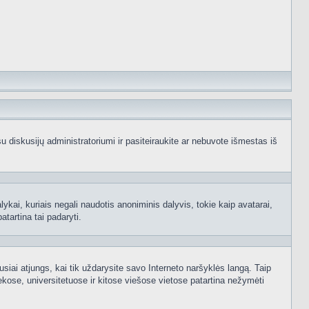
e su diskusijų administratoriumi ir pasiteiraukite ar nebuvote išmestas iš
ykai, kuriais negali naudotis anoniminis dalyvis, tokie kaip avatarai,
atartina tai padaryti.
usiai atjungs, kai tik uždarysite savo Interneto naršyklės langą. Taip
kose, universitetuose ir kitose viešose vietose patartina nežymėti