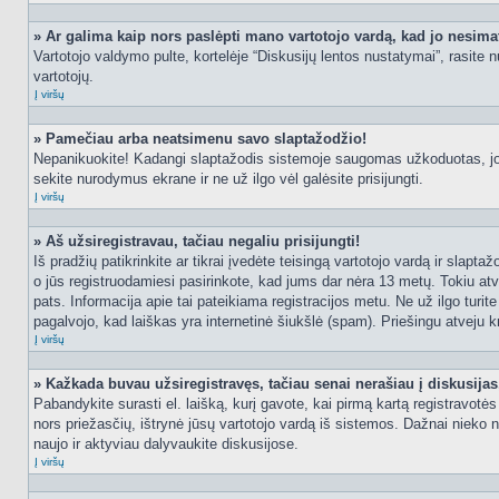
» Ar galima kaip nors paslėpti mano vartotojo vardą, kad jo nesima
Vartotojo valdymo pulte, kortelėje “Diskusijų lentos nustatymai”, rasite
vartotojų.
Į viršų
» Pamečiau arba neatsimenu savo slaptažodžio!
Nepanikuokite! Kadangi slaptažodis sistemoje saugomas užkoduotas, jo ga
sekite nurodymus ekrane ir ne už ilgo vėl galėsite prisijungti.
Į viršų
» Aš užsiregistravau, tačiau negaliu prisijungti!
Iš pradžių patikrinkite ar tikrai įvedėte teisingą vartotojo vardą ir slapt
o jūs registruodamiesi pasirinkote, kad jums dar nėra 13 metų. Tokiu atve
pats. Informacija apie tai pateikiama registracijos metu. Ne už ilgo turit
pagalvojo, kad laiškas yra internetinė šiukšlė (spam). Priešingu atveju kr
Į viršų
» Kažkada buvau užsiregistravęs, tačiau senai nerašiau į diskusijas, 
Pabandykite surasti el. laišką, kurį gavote, kai pirmą kartą registravotės d
nors priežasčių, ištrynė jūsų vartotojo vardą iš sistemos. Dažnai nieko 
naujo ir aktyviau dalyvaukite diskusijose.
Į viršų