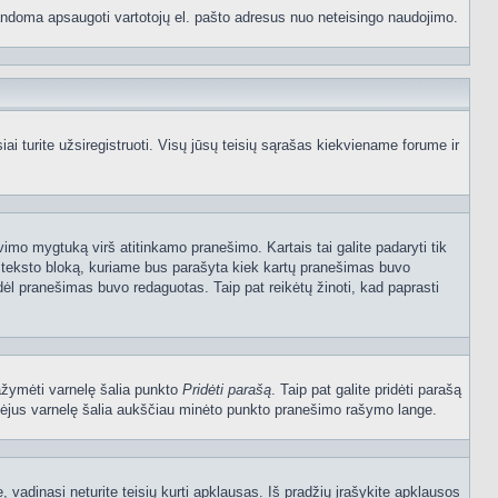
p bandoma apsaugoti vartotojų el. pašto adresus nuo neteisingo naudojimo.
 turite užsiregistruoti. Visų jūsų teisių sąrašas kiekviename forume ir
vimo mygtuką virš atitinkamo pranešimo. Kartais tai galite padaryti tik
į teksto bloką, kuriame bus parašyta kiek kartų pranešimas buvo
dėl pranešimas buvo redaguotas. Taip pat reikėtų žinoti, kad paprasti
pažymėti varnelę šalia punkto
Pridėti parašą
. Taip pat galite pridėti parašą
ymėjus varnelę šalia aukščiau minėto punkto pranešimo rašymo lange.
vadinasi neturite teisių kurti apklausas. Iš pradžių įrašykite apklausos