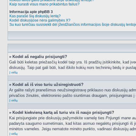
Kokius failus galiu prikabinti šioje diskusijų lentoje?
Kaip surasti visus mano prikabintus failus?
Informacija apie phpBB 3
Kas parašė šią diskusijų lentą?
Kodėl diskusijose nėra galimybės X?
Su kuo turėčiau susisiekti dėl įžeidžiančios informacijos šioje diskusijų lento
» Kodėl aš negaliu prisijungti?
Gali būti keletas priežasčių kodėl taip yra. Iš pradžių įsitikinkite, kad įv
diskusijų. Taip pat gali būti, kad iškilo kokių nors techninių bėdų ir puslap
Į viršų
» Kodėl aš iš viso turiu užsiregistruoti?
Ar galite rašyti pranešimus neužsiregistravę priklauso nuo diskusijų admi
privačios žinutės, elektroninio pašto siuntimas draugam, prisijungimas į da
Į viršų
» Kodėl kiekvieną kartą aš turiu vis iš naujo prisijungti?
Kai prisijungiate prie diskusijų pažymėkite varnelę ties
Prijungti mane a
padaryta saugumo sumetimais, kad kitas asmuo negalėtų prisijungti iš jū
minėtos varneles. Jeigu nematote minėto punkto, vadinasi diskusijų admi
Į viršų