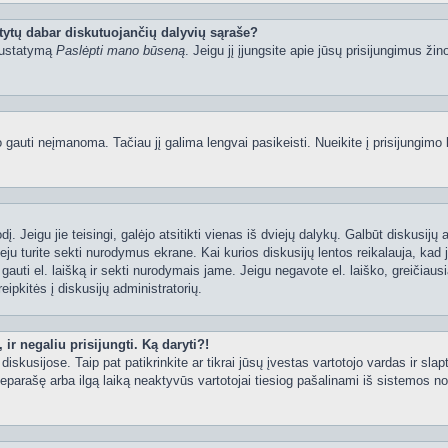
tytų dabar diskutuojančių dalyvių sąraše?
 nustatymą
Paslėpti mano būseną
. Jeigu jį įjungsite apie jūsų prisijungimus žin
uti neįmanoma. Tačiau jį galima lengvai pasikeisti. Nueikite į prisijungimo 
ažodį. Jeigu jie teisingi, galėjo atsitikti vienas iš dviejų dalykų. Galbūt disku
ju turite sekti nurodymus ekrane. Kai kurios diskusijų lentos reikalauja, kad j
e gauti el. laišką ir sekti nurodymais jame. Jeigu negavote el. laiško, greičia
eipkitės į diskusijų administratorių.
ir negaliu prisijungti. Ką daryti?!
iskusijose. Taip pat patikrinkite ar tikrai jūsų įvestas vartotojo vardas ir slap
neparašę arba ilgą laiką neaktyvūs vartotojai tiesiog pašalinami iš sistemos no