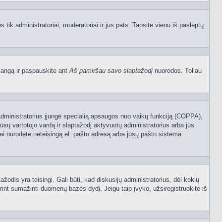
os tik administratoriai, moderatoriai ir jūs pats. Tapsite vienu iš paslėptų
langą ir paspauskite ant
Aš pamiršau savo slaptažodį
nuorodos. Toliau
sijų administratorius įjungė specialią apsaugos nuo vaikų funkciją (COPPA),
ūsų vartotojo vardą ir slaptažodį aktyvuotų administratorius arba jūs
usiai nurodėte neteisingą el. pašto adresą arba jūsų pašto sistema
tažodis yra teisingi. Gali būti, kad diskusijų administratorius, dėl kokių
rint sumažinti duomenų bazės dydį. Jeigu taip įvyko, užsiregistruokite iš