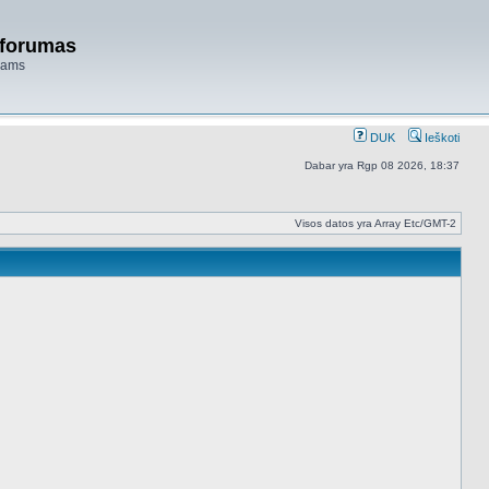
 forumas
niams
DUK
Ieškoti
Dabar yra Rgp 08 2026, 18:37
Visos datos yra Array Etc/GMT-2