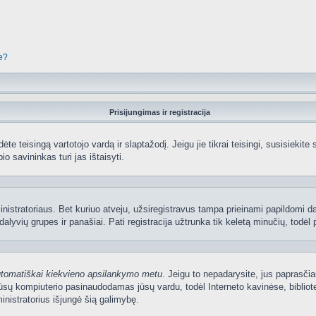
je?
Prisijungimas ir registracija
edėte teisingą vartotojo vardą ir slaptažodį. Jeigu jie tikrai teisingi, susisiekit
io savininkas turi jas ištaisyti.
nistratoriaus. Bet kuriuo atveju, užsiregistravus tampa prieinami papildomi dal
lyvių grupes ir panašiai. Pati registracija užtrunka tik keletą minučių, todėl p
utomatiškai kiekvieno apsilankymo metu
. Jeigu to nepadarysite, jus paprasčia
sų kompiuterio pasinaudodamas jūsų vardu, todėl Interneto kavinėse, bibliote
nistratorius išjungė šią galimybę.