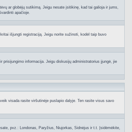
ėvų ar globėjų sutikimą. Jeigu nesate įsitikinę, kad tai galioja ir jums,
švardinti apačioje.
itai išjungti registraciją. Jeigu norite sužinoti, kodėl taip buvo
 prisijungimo informacija. Jeigu diskusijų administratorius įjungė, jie
ik visada rasite viršutinėje puslapio dalyje. Ten rasite visus savo
 esate, pvz.: Londonas, Paryžius, Niujorkas, Sidnėjus ir t.t. Įsidėmėkite,