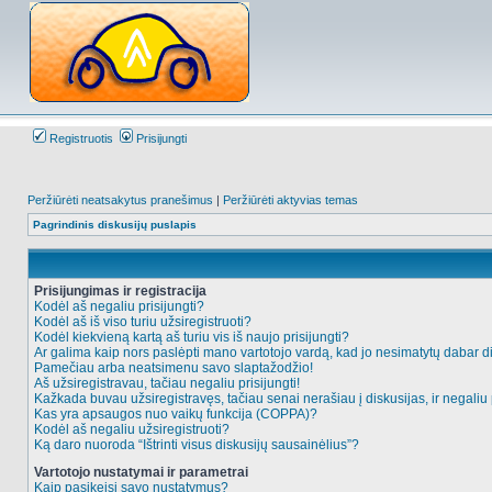
Registruotis
Prisijungti
Peržiūrėti neatsakytus pranešimus
|
Peržiūrėti aktyvias temas
Pagrindinis diskusijų puslapis
Prisijungimas ir registracija
Kodėl aš negaliu prisijungti?
Kodėl aš iš viso turiu užsiregistruoti?
Kodėl kiekvieną kartą aš turiu vis iš naujo prisijungti?
Ar galima kaip nors paslėpti mano vartotojo vardą, kad jo nesimatytų dabar d
Pamečiau arba neatsimenu savo slaptažodžio!
Aš užsiregistravau, tačiau negaliu prisijungti!
Kažkada buvau užsiregistravęs, tačiau senai nerašiau į diskusijas, ir negaliu p
Kas yra apsaugos nuo vaikų funkcija (COPPA)?
Kodėl aš negaliu užsiregistruoti?
Ką daro nuoroda “Ištrinti visus diskusijų sausainėlius”?
Vartotojo nustatymai ir parametrai
Kaip pasikeisi savo nustatymus?