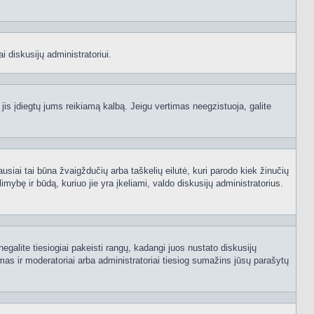
i diskusijų administratoriui.
 jis įdiegtų jums reikiamą kalbą. Jeigu vertimas neegzistuoja, galite
ausiai tai būna žvaigždučių arba taškelių eilutė, kuri parodo kiek žinučių
mybę ir būdą, kuriuo jie yra įkeliami, valdo diskusijų administratorius.
egalite tiesiogiai pakeisti rangų, kadangi juos nustato diskusijų
as ir moderatoriai arba administratoriai tiesiog sumažins jūsų parašytų