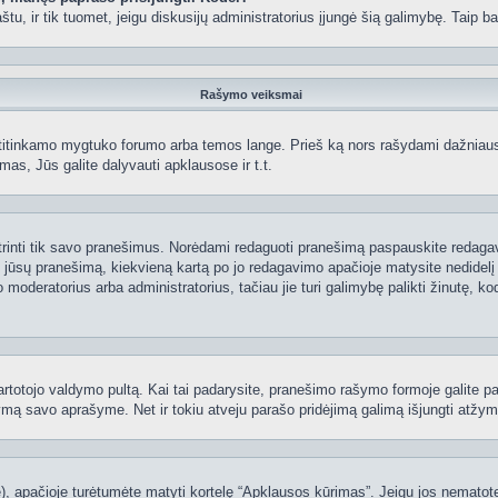
 paštu, ir tik tuomet, jeigu diskusijų administratorius įjungė šią galimybę. Tai
Rašymo veiksmai
itinkamo mygtuko forumo arba temos lange. Prieš ką nors rašydami dažniausiai
as, Jūs galite dalyvauti apklausose ir t.t.
 ištrinti tik savo pranešimus. Norėdami redaguoti pranešimą paspauskite redaga
į jūsų pranešimą, kiekvieną kartą po jo redagavimo apačioje matysite nedidel
deratorius arba administratorius, tačiau jie turi galimybę palikti žinutę, ko
 vartotojo valdymo pultą. Kai tai padarysite, pranešimo rašymo formoje galite 
tymą savo aprašyme. Net ir tokiu atveju parašo pridėjimą galimą išjungti atž
 apačioje turėtumėte matyti kortelę “Apklausos kūrimas”. Jeigu jos nematote, 