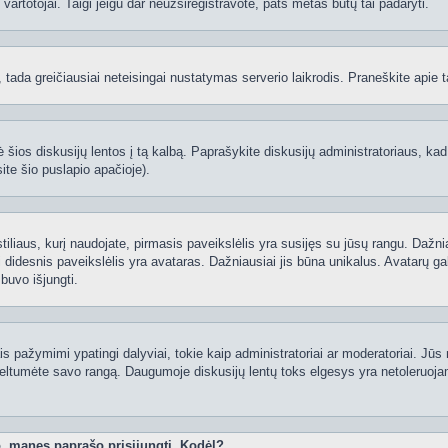
ti vartotojai. Taigi jeigu dar neužsiregistravote, pats metas būtų tai padaryti.
ą, tada greičiausiai neteisingai nustatymas serverio laikrodis. Praneškite apie ta
 šios diskusijų lentos į tą kalbą. Paprašykite diskusijų administratoriaus, kad
ite šio puslapio apačioje).
 stiliaus, kurį naudojate, pirmasis paveikslėlis yra susijęs su jūsų rangu. Dažni
 didesnis paveikslėlis yra avataras. Dažniausiai jis būna unikalus. Avatarų gali
 buvo išjungti.
 pažymimi ypatingi dalyviai, tokie kaip administratoriai ar moderatoriai. Jūs n
eltumėte savo rangą. Daugumoje diskusijų lentų toks elgesys yra netoleruojam
o, manęs paprašo prisijungti. Kodėl?