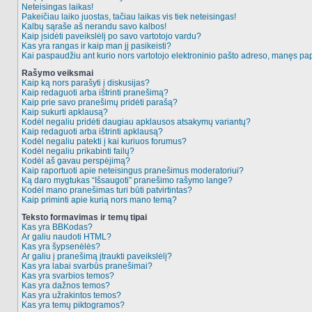
Neteisingas laikas!
Pakeičiau laiko juostas, tačiau laikas vis tiek neteisingas!
Kalbų sąraše aš nerandu savo kalbos!
Kaip įsidėti paveikslėlį po savo vartotojo vardu?
Kas yra rangas ir kaip man jį pasikeisti?
Kai paspaudžiu ant kurio nors vartotojo elektroninio pašto adreso, manęs pap
Rašymo veiksmai
Kaip ką nors parašyti į diskusijas?
Kaip redaguoti arba ištrinti pranešimą?
Kaip prie savo pranešimų pridėti parašą?
Kaip sukurti apklausą?
Kodėl negaliu pridėti daugiau apklausos atsakymų variantų?
Kaip redaguoti arba ištrinti apklausą?
Kodėl negaliu patekti į kai kuriuos forumus?
Kodėl negaliu prikabinti failų?
Kodėl aš gavau perspėjimą?
Kaip raportuoti apie neteisingus pranešimus moderatoriui?
Ką daro mygtukas “Išsaugoti” pranešimo rašymo lange?
Kodėl mano pranešimas turi būti patvirtintas?
Kaip priminti apie kurią nors mano temą?
Teksto formavimas ir temų tipai
Kas yra BBKodas?
Ar galiu naudoti HTML?
Kas yra šypsenėlės?
Ar galiu į pranešimą įtraukti paveikslėlį?
Kas yra labai svarbūs pranešimai?
Kas yra svarbios temos?
Kas yra dažnos temos?
Kas yra užrakintos temos?
Kas yra temų piktogramos?