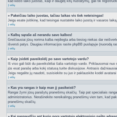
kad keisti laiko juostas, kaip ir daugelį kitų nustatymų, gali tik registruo
Į viršų
» Pakeičiau laiko juostas, tačiau laikas vis tiek neteisingas!
Jeigu esate įsitikinę, kad teisingai nustatėte laiko juostą ir vasaros laik
Į viršų
» Kalbų sąraše aš nerandu savo kalbos!
Greičiausiai jūsų norima kalba neįdiegta arba tiesiog niekas dar neišvertė
išversti patys. Daugiau informacijos rasite phpBB puslapyje (nuorodą ras
Į viršų
» Kaip įsidėti paveikslėlį po savo vartotojo vardu?
Iš viso gali būti du paveikslėliai šalia vartotojo vardo. Priklausomai nuo
jūs esat parašę arba kokį statusą turite diskusijose. Antrasis dažniausiai
Jeigu negalite jų naudoti, susisiekite su juo ir paklauskite kodėl avatarai
Į viršų
» Kas yra rangas ir kaip man jį pasikeisti?
Rangai žymi jūsų parašytų pranešimų skaičių. Taip pat specialiais rangais
administratorius. Nerašinėkite nereikalingų pranešimų vien tam, kad pak
pranešimų skaičių.
Į viršų
» Kai paspaudžiu ant kurio nors vartotojo elektroninio pašto adres