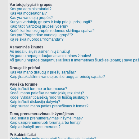
Vartotojų lygiai ir grupės
Kas yra administratoriai?
Kas yra moderatoriai?
Kas yra vartotojų grupės?
Kur yra vartotojų grupės ir kaip prie jų prisijungti?
Kaip tapti vartotojų grupės lyderiu?
Kodėl kai kurios grupės rodomos skirtinga spalva?
Kas yra “Pagrindinė vartotojų grupė”?
Ką reiškia nuoroda “Komanda”?
Asmeninės žinutės
Aš negaliu siųsti asmeninių žinučių!
Aš gaunu nepageidaujamas asmenines žinutes!
Aš gaunu nepageidaujamus laiškus ir internetines šiukšles (spam) į savo pašt
Draugai ir priešai
Kas yra mano draugų ir priešų sąrašai?
Kaip įtraukti/ištrinti vartotojus iš draugų ar priešų sąrašo?
Paieška forume
Kaip ieškoti forume ar forumuose?
Kodėl mano paieška nerado jokių rezultatų?
Kodėl vykdant paiešką rodo tik tuščią puslapį!?
Kaip ieškoti diskusijų dalyvių?
Kaip surasti mano paties pranešimus ir temas?
Temų prenumeravimas ir žymėjimas
Kuo skiriasi prenumeravimas ir žymėjimas?
Kaip užsiprenumeruoti forumą arba temą?
Kaip atsisakyti prenumeratos?
Prikabinti failai