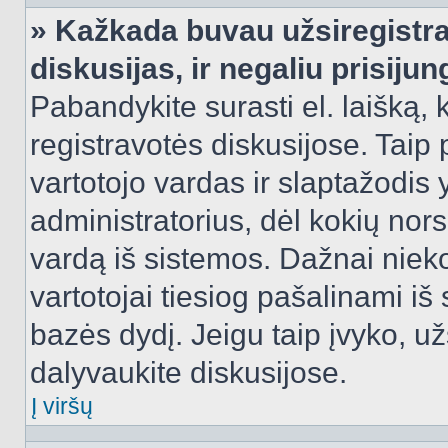
» Kažkada buvau užsiregistra
diskusijas, ir negaliu prisijun
Pabandykite surasti el. laišką, 
registravotės diskusijose. Taip p
vartotojo vardas ir slaptažodis y
administratorius, dėl kokių nors
vardą iš sistemos. Dažnai niek
vartotojai tiesiog pašalinami i
bazės dydį. Jeigu taip įvyko, užs
dalyvaukite diskusijose.
Į viršų