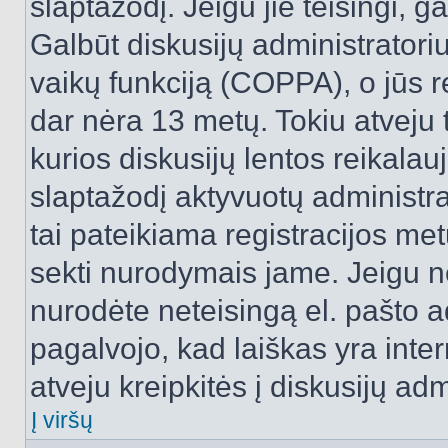
slaptažodį. Jeigu jie teisingi, ga
Galbūt diskusijų administrator
vaikų funkciją (COPPA), o jūs r
dar nėra 13 metų. Tokiu atveju 
kurios diskusijų lentos reikalauj
slaptažodį aktyvuotų administra
tai pateikiama registracijos metu.
sekti nurodymais jame. Jeigu ne
nurodėte neteisingą el. pašto 
pagalvojo, kad laiškas yra inte
atveju kreipkitės į diskusijų adm
Į viršų