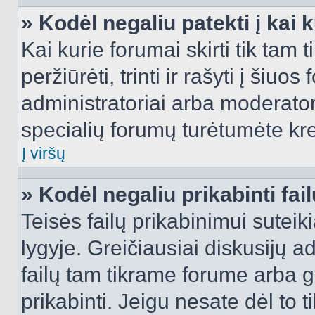
» Kodėl negaliu patekti į kai
Kai kurie forumai skirti tik tam 
peržiūrėti, trinti ir rašyti į ši
administratoriai arba moderatori
specialių forumų turėtumėte krei
Į viršų
» Kodėl negaliu prikabinti fai
Teisės failų prikabinimui sutei
lygyje. Greičiausiai diskusijų ad
failų tam tikrame forume arba ga
prikabinti. Jeigu nesate dėl to t