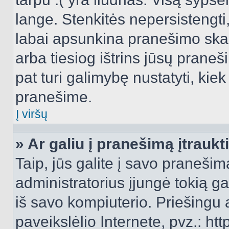
lange. Stenkitės nepersistengti
labai apsunkina pranešimo skai
arba tiesiog ištrins jūsų praneš
pat turi galimybę nustatyti, ki
pranešime.
Į viršų
» Ar galiu į pranešimą įtraukt
Taip, jūs galite į savo pranešimą
administratorius įjungė tokią gal
iš savo kompiuterio. Priešingu a
paveikslėlio Internete, pvz.: 