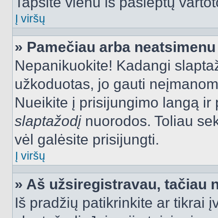
Tapsite vienu iš paslėptų vartot
Į viršų
» Pamečiau arba neatsimenu 
Nepanikuokite! Kadangi slapt
užkoduotas, jo gauti neįmanoma.
Nueikite į prisijungimo langą i
slaptažodį
nuorodos. Toliau sek
vėl galėsite prisijungti.
Į viršų
» Aš užsiregistravau, tačiau n
Iš pradžių patikrinkite ar tikrai 