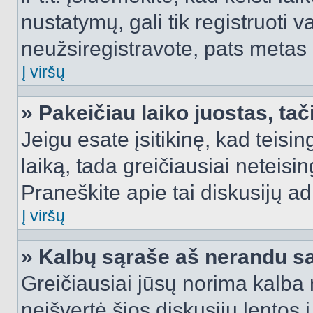
nustatymų, gali tik registruoti va
neužsiregistravote, pats metas b
Į viršų
» Pakeičiau laiko juostas, tač
Jeigu esate įsitikinę, kad teisin
laiką, tada greičiausiai neteisi
Praneškite apie tai diskusijų ad
Į viršų
» Kalbų sąraše aš nerandu s
Greičiausiai jūsų norima kalba 
neišvertė šios diskusijų lentos 