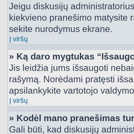
Jeigu diskusijų administratorius
kiekvieno pranešimo matysite r
sekite nurodymus ekrane.
Į viršų
» Ką daro mygtukas “Išsaugo
Jis leidžia jums išsaugoti nebai
rašymą. Norėdami pratęsti išs
apsilankykite vartotojo valdymo
Į viršų
» Kodėl mano pranešimas turi
Gali būti, kad diskusijų admini