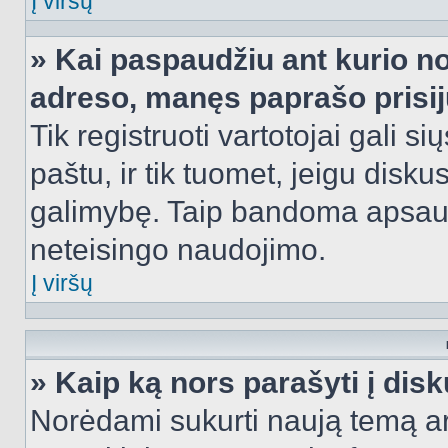
Į viršų
» Kai paspaudžiu ant kurio no
adreso, manęs paprašo prisij
Tik registruoti vartotojai gali s
paštu, ir tik tuomet, jeigu disku
galimybę. Taip bandoma apsaugo
neteisingo naudojimo.
Į viršų
» Kaip ką nors parašyti į dis
Norėdami sukurti naują temą a