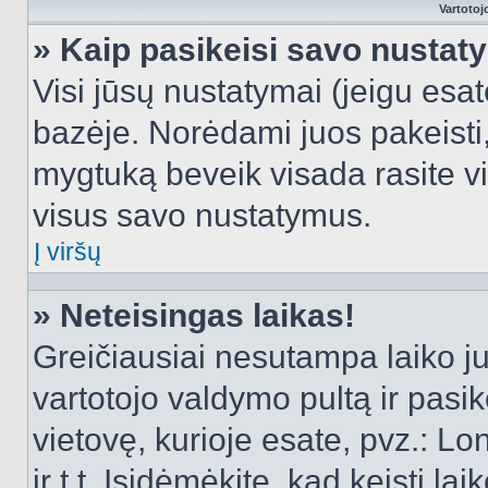
Vartotoj
» Kaip pasikeisi savo nusta
Visi jūsų nustatymai (jeigu es
bazėje. Norėdami juos pakeisti,
mygtuką beveik visada rasite vi
visus savo nustatymus.
Į viršų
» Neteisingas laikas!
Greičiausiai nesutampa laiko juo
vartotojo valdymo pultą ir pasike
vietovę, kurioje esate, pvz.: L
ir t.t. Įsidėmėkite, kad keisti lai