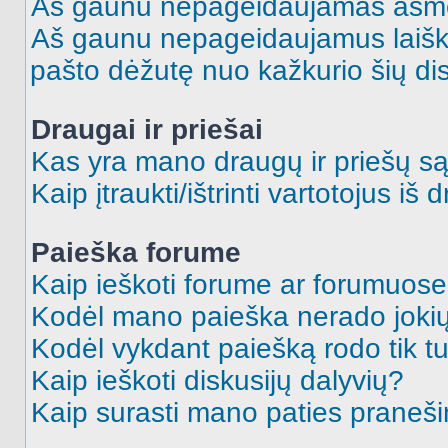
Aš gaunu nepageidaujamas asme
Aš gaunu nepageidaujamus laiškus
pašto dėžutę nuo kažkurio šių dis
Draugai ir priešai
Kas yra mano draugų ir priešų są
Kaip įtraukti/ištrinti vartotojus i
Paieška forume
Kaip ieškoti forume ar forumuos
Kodėl mano paieška nerado jokių
Kodėl vykdant paiešką rodo tik tu
Kaip ieškoti diskusijų dalyvių?
Kaip surasti mano paties praneš