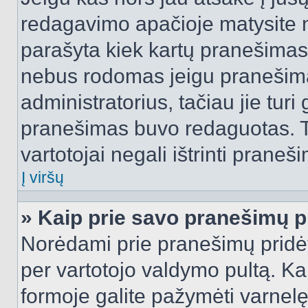
redagavimo apačioje matysite n
parašyta kiek kartų pranešimas
nebus rodomas jeigu pranešim
administratorius, tačiau jie turi
pranešimas buvo redaguotas. Tai
vartotojai negali ištrinti praneši
Į viršų
» Kaip prie savo pranešimų p
Norėdami prie pranešimų pridėti 
per vartotojo valdymo pultą. Ka
formoje galite pažymėti varnel