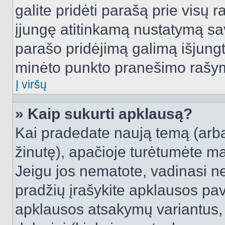
galite pridėti parašą prie visų 
įjungę atitinkamą nustatymą sa
parašo pridėjimą galimą išjung
minėto punkto pranešimo rašy
Į viršų
» Kaip sukurti apklausą?
Kai pradedate naują temą (arb
žinutę), apačioje turėtumėte ma
Jeigu jos nematote, vadinasi net
pradžių įrašykite apklausos pav
apklausos atsakymų variantus,