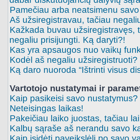
Pamečiau arba neatsimenu savo 
Aš užsiregistravau, tačiau negaliu 
Kažkada buvau užsiregistravęs, ta
negaliu prisijungti. Ką daryti?!
Kas yra apsaugos nuo vaikų fun
Kodėl aš negaliu užsiregistruoti?
Ką daro nuoroda “Ištrinti visus di
Vartotojo nustatymai ir parame
Kaip pasikeisi savo nustatymus?
Neteisingas laikas!
Pakeičiau laiko juostas, tačiau lai
Kalbų sąraše aš nerandu savo ka
Kaip įsidėti paveikslėlį po savo v