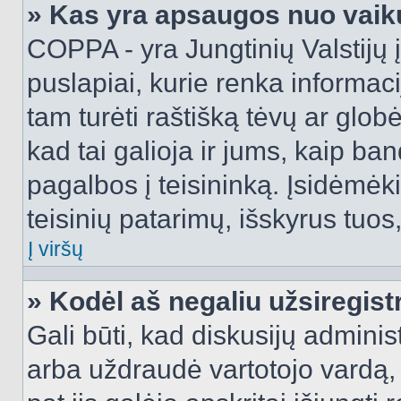
» Kas yra apsaugos nuo vaik
COPPA - yra Jungtinių Valstijų į
puslapiai, kurie renka informac
tam turėti raštišką tėvų ar globė
kad tai galioja ir jums, kaip ba
pagalbos į teisininką. Įsidėmėk
teisinių patarimų, išskyrus tuos,
Į viršų
» Kodėl aš negaliu užsiregist
Gali būti, kad diskusijų admini
arba uždraudė vartotojo vardą, 