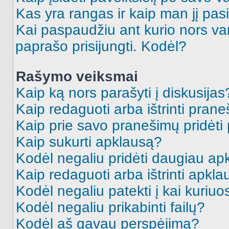
Kas yra rangas ir kaip man jį pasi
Kai paspaudžiu ant kurio nors va
paprašo prisijungti. Kodėl?
Rašymo veiksmai
Kaip ką nors parašyti į diskusijas
Kaip redaguoti arba ištrinti pran
Kaip prie savo pranešimų pridėti
Kaip sukurti apklausą?
Kodėl negaliu pridėti daugiau a
Kaip redaguoti arba ištrinti apkl
Kodėl negaliu patekti į kai kuriu
Kodėl negaliu prikabinti failų?
Kodėl aš gavau perspėjimą?