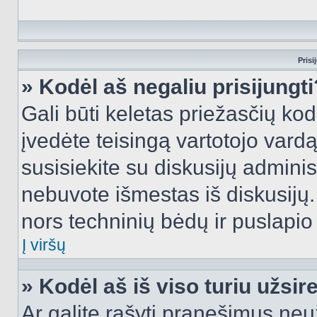
Prisi
» Kodėl aš negaliu prisijungti
Gali būti keletas priežasčių kodė
įvedėte teisingą vartotojo vardą i
susisiekite su diskusijų administ
nebuvote išmestas iš diskusijų. T
nors techninių bėdų ir puslapio s
Į viršų
» Kodėl aš iš viso turiu užsir
Ar galite rašyti pranešimus neu