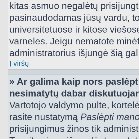
kitas asmuo negalėtų prisijungt
pasinaudodamas jūsų vardu, tod
universitetuose ir kitose viešo
varneles. Jeigu nematote minėt
administratorius išjungė šią ga
Į viršų
» Ar galima kaip nors paslėpt
nesimatytų dabar diskutuojan
Vartotojo valdymo pulte, kortelė
rasite nustatymą
Paslėpti man
prisijungimus žinos tik administr