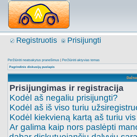
Registruotis
Prisijungti
Peržiūrėti neatsakytus pranešimus
|
Peržiūrėti aktyvias temas
Pagrindinis diskusijų puslapis
Dažna
Prisijungimas ir registracija
Kodėl aš negaliu prisijungti?
Kodėl aš iš viso turiu užsiregistru
Kodėl kiekvieną kartą aš turiu vis 
Ar galima kaip nors paslėpti man
dabar diskutuojančių dalyvių sąr