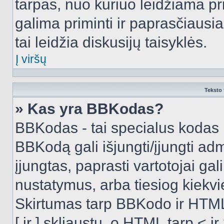
tarpas, nuo kuriuo leidžiama pr
galima priminti ir paprasčiausiai 
tai leidžia diskusijų taisyklės.
Į viršų
Teksto 
» Kas yra BBKodas?
BBKodas - tai specialus kodas 
BBKodą gali išjungti/įjungti ad
įjungtas, paprasti vartotojai gali 
nustatymus, arba tiesiog kiek
Skirtumas tarp BBKodo ir HTML
[ ir ] skliaustų, o HTML tarp <