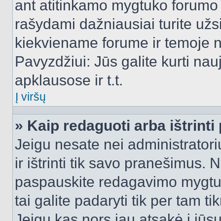
ant atitinkamo mygtuko forumo 
rašydami dažniausiai turite užsi
kiekviename forume ir temoje 
Pavyzdžiui: Jūs galite kurti nau
apklausose ir t.t.
Į viršų
» Kaip redaguoti arba ištrint
Jeigu nesate nei administratori
ir ištrinti tik savo pranešimus
paspauskite redagavimo mygtuk
tai galite padaryti tik per tam 
Jeigu kas nors jau atsakė į jūs