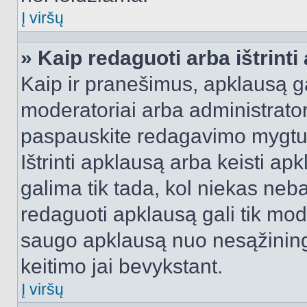
Į viršų
» Kaip redaguoti arba ištrint
Kaip ir pranešimus, apklausą gal
moderatoriai arba administrato
paspauskite redagavimo mygtu
Ištrinti apklausą arba keisti a
galima tik tada, kol niekas neba
redaguoti apklausą gali tik mode
saugo apklausą nuo nesąžinin
keitimo jai bevykstant.
Į viršų