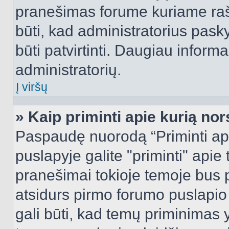
pranešimas forume kuriame rašote
būti, kad administratorius pasky
būti patvirtinti. Daugiau inform
administratorių.
Į viršų
» Kaip priminti apie kurią n
Paspaudę nuorodą “Priminti ap
puslapyje galite "priminti" apie
pranešimai tokioje temoje bus p
atsidurs pirmo forumo puslapio
gali būti, kad temų priminimas 