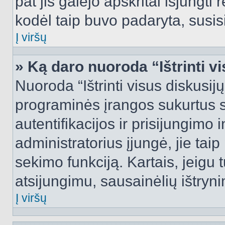
pat jis galėjo apskritai išjungti 
kodėl taip buvo padaryta, susisi
Į viršų
» Ką daro nuoroda “Ištrinti v
Nuoroda “Ištrinti visus diskusij
programinės įrangos sukurtus 
autentifikacijos ir prisijungimo 
administratorius įjungė, jie tai
sekimo funkciją. Kartais, jeigu 
atsijungimu, sausainėlių ištryni
Į viršų