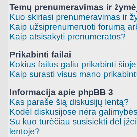
Temų prenumeravimas ir žymė
Kuo skiriasi prenumeravimas ir 
Kaip užsiprenumeruoti forumą a
Kaip atsisakyti prenumeratos?
Prikabinti failai
Kokius failus galiu prikabinti šioj
Kaip surasti visus mano prikabint
Informacija apie phpBB 3
Kas parašė šią diskusijų lentą?
Kodėl diskusijose nėra galimybė
Su kuo turėčiau susisiekti dėl įže
lentoje?