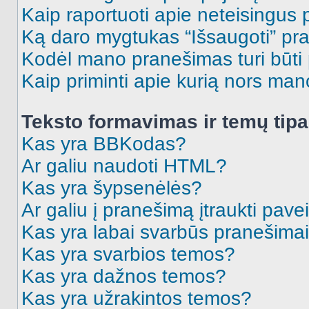
Kaip raportuoti apie neteisingus
Ką daro mygtukas “Išsaugoti” p
Kodėl mano pranešimas turi būti p
Kaip priminti apie kurią nors ma
Teksto formavimas ir temų tipa
Kas yra BBKodas?
Ar galiu naudoti HTML?
Kas yra šypsenėlės?
Ar galiu į pranešimą įtraukti pavei
Kas yra labai svarbūs pranešima
Kas yra svarbios temos?
Kas yra dažnos temos?
Kas yra užrakintos temos?