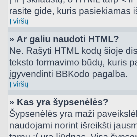
rasite gide, kuris pasiekiamas
Į viršų
» Ar galiu naudoti HTML?
Ne. Rašyti HTML kodų šioje dis
teksto formavimo būdų, kuris 
įgyvendinti BBKodo pagalba.
Į viršų
» Kas yra šypsenėlės?
Šypsenėlės yra maži paveikslėl
naudojami norint išreikšti jausm
tarpu :( yra liūdnas. Visą šyps