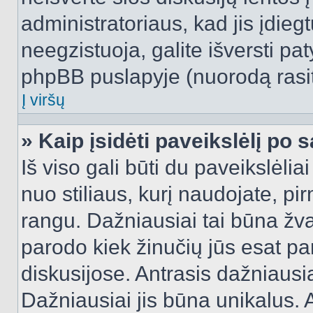
administratoriaus, kad jis įdie
neegzistuoja, galite išversti pa
phpBB puslapyje (nuorodą rasit
Į viršų
» Kaip įsidėti paveikslėlį po 
Iš viso gali būti du paveikslėlia
nuo stiliaus, kurį naudojate, pi
rangu. Dažniausiai tai būna žvai
parodo kiek žinučių jūs esat pa
diskusijose. Antrasis dažniausia
Dažniausiai jis būna unikalus. 