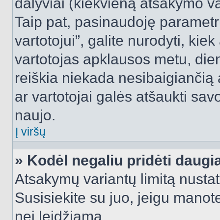
dalyviai (kiekvieną atsakymo var
Taip pat, pasinaudoję parametr
vartotojui”, galite nurodyti, kie
vartotojas apklausos metu, dien
reiškia niekada nesibaigiančią a
ar vartotojai galės atšaukti sav
naujo.
Į viršų
» Kodėl negaliu pridėti daug
Atsakymų variantų limitą nustat
Susisiekite su juo, jeigu manot
nei leidžiama.