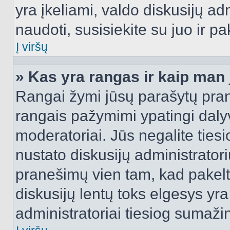
yra įkeliami, valdo diskusijų ad
naudoti, susisiekite su juo ir pa
Į viršų
» Kas yra rangas ir kaip man j
Rangai žymi jūsų parašytų prane
rangais pažymimi ypatingi dalyvi
moderatoriai. Jūs negalite tiesi
nustato diskusijų administrator
pranešimų vien tam, kad pake
diskusijų lentų toks elgesys yr
administratoriai tiesiog sumaži