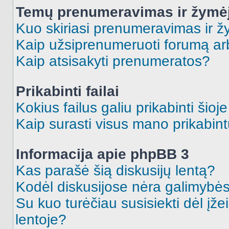
Temų prenumeravimas ir žymė
Kuo skiriasi prenumeravimas ir 
Kaip užsiprenumeruoti forumą a
Kaip atsisakyti prenumeratos?
Prikabinti failai
Kokius failus galiu prikabinti šioj
Kaip surasti visus mano prikabint
Informacija apie phpBB 3
Kas parašė šią diskusijų lentą?
Kodėl diskusijose nėra galimybė
Su kuo turėčiau susisiekti dėl įže
lentoje?