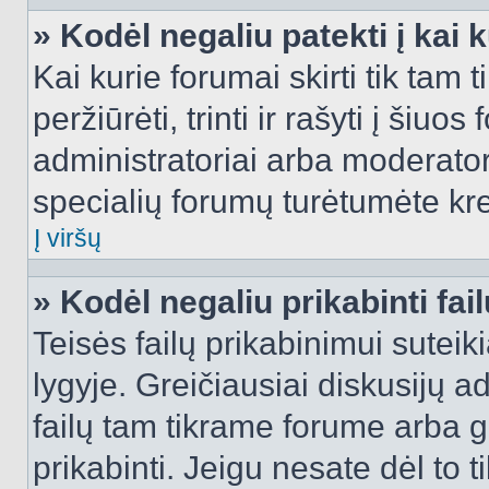
» Kodėl negaliu patekti į kai
Kai kurie forumai skirti tik tam 
peržiūrėti, trinti ir rašyti į ši
administratoriai arba moderatori
specialių forumų turėtumėte krei
Į viršų
» Kodėl negaliu prikabinti fai
Teisės failų prikabinimui sutei
lygyje. Greičiausiai diskusijų ad
failų tam tikrame forume arba ga
prikabinti. Jeigu nesate dėl to t