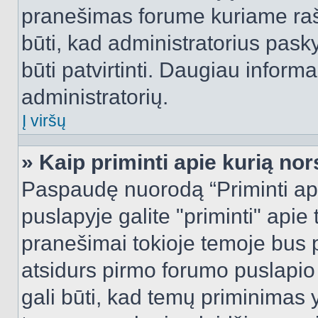
pranešimas forume kuriame rašote
būti, kad administratorius pasky
būti patvirtinti. Daugiau inform
administratorių.
Į viršų
» Kaip priminti apie kurią n
Paspaudę nuorodą “Priminti ap
puslapyje galite "priminti" apie
pranešimai tokioje temoje bus p
atsidurs pirmo forumo puslapio
gali būti, kad temų priminimas 