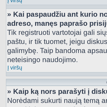
Į viršų
» Kai paspaudžiu ant kurio no
adreso, manęs paprašo prisij
Tik registruoti vartotojai gali s
paštu, ir tik tuomet, jeigu disku
galimybę. Taip bandoma apsaugo
neteisingo naudojimo.
Į viršų
» Kaip ką nors parašyti į dis
Norėdami sukurti naują temą a