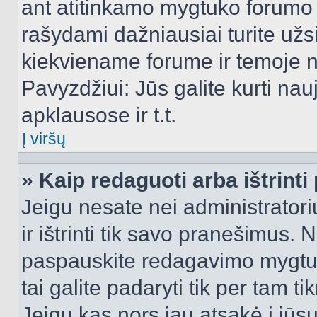
ant atitinkamo mygtuko forumo 
rašydami dažniausiai turite užsi
kiekviename forume ir temoje 
Pavyzdžiui: Jūs galite kurti nau
apklausose ir t.t.
Į viršų
» Kaip redaguoti arba ištrint
Jeigu nesate nei administratori
ir ištrinti tik savo pranešimus
paspauskite redagavimo mygtuk
tai galite padaryti tik per tam 
Jeigu kas nors jau atsakė į jūs