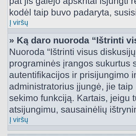
pat jis galėjo apskritai išjungti 
kodėl taip buvo padaryta, susisi
Į viršų
» Ką daro nuoroda “Ištrinti v
Nuoroda “Ištrinti visus diskusij
programinės įrangos sukurtus 
autentifikacijos ir prisijungimo 
administratorius įjungė, jie tai
sekimo funkciją. Kartais, jeigu 
atsijungimu, sausainėlių ištryni
Į viršų