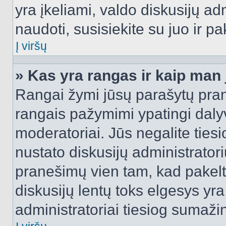
yra įkeliami, valdo diskusijų ad
naudoti, susisiekite su juo ir pa
Į viršų
» Kas yra rangas ir kaip man j
Rangai žymi jūsų parašytų prane
rangais pažymimi ypatingi dalyvi
moderatoriai. Jūs negalite tiesi
nustato diskusijų administrator
pranešimų vien tam, kad pake
diskusijų lentų toks elgesys yr
administratoriai tiesiog sumaži