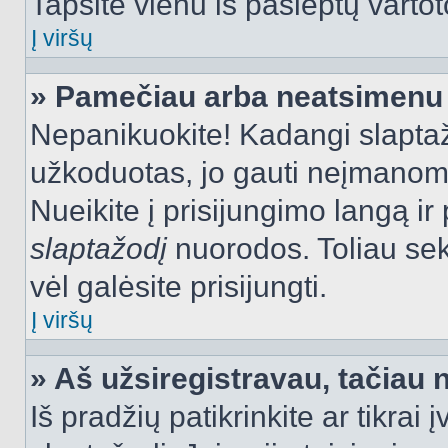
Tapsite vienu iš paslėptų vartot
Į viršų
» Pamečiau arba neatsimenu 
Nepanikuokite! Kadangi slapt
užkoduotas, jo gauti neįmanoma.
Nueikite į prisijungimo langą i
slaptažodį
nuorodos. Toliau sek
vėl galėsite prisijungti.
Į viršų
» Aš užsiregistravau, tačiau n
Iš pradžių patikrinkite ar tikrai 