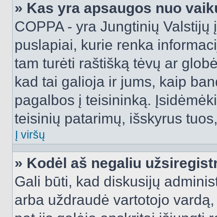
» Kas yra apsaugos nuo vaik
COPPA - yra Jungtinių Valstijų į
puslapiai, kurie renka informac
tam turėti raštišką tėvų ar globė
kad tai galioja ir jums, kaip ba
pagalbos į teisininką. Įsidėmėk
teisinių patarimų, išskyrus tuos,
Į viršų
» Kodėl aš negaliu užsiregist
Gali būti, kad diskusijų admini
arba uždraudė vartotojo vardą, 