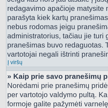
redagavimo apačioje matysite n
parašyta kiek kartų pranešimas
nebus rodomas jeigu pranešim
administratorius, tačiau jie turi
pranešimas buvo redaguotas. Tai
vartotojai negali ištrinti praneši
Į viršų
» Kaip prie savo pranešimų p
Norėdami prie pranešimų pridėti 
per vartotojo valdymo pultą. Ka
formoje galite pažymėti varnel