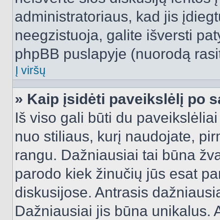
administratoriaus, kad jis įdie
neegzistuoja, galite išversti pa
phpBB puslapyje (nuorodą rasit
Į viršų
» Kaip įsidėti paveikslėlį po 
Iš viso gali būti du paveikslėlia
nuo stiliaus, kurį naudojate, pi
rangu. Dažniausiai tai būna žvai
parodo kiek žinučių jūs esat pa
diskusijose. Antrasis dažniausia
Dažniausiai jis būna unikalus. 