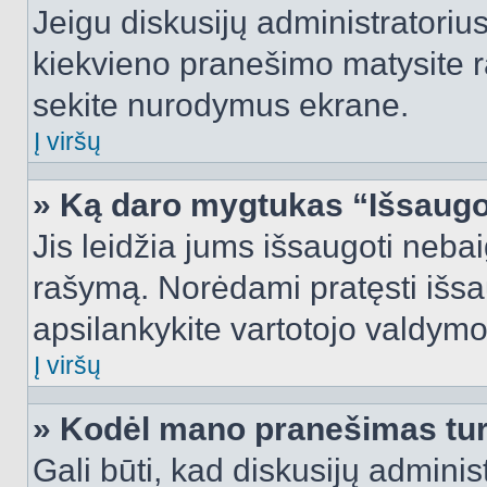
Jeigu diskusijų administratorius
kiekvieno pranešimo matysite r
sekite nurodymus ekrane.
Į viršų
» Ką daro mygtukas “Išsaugo
Jis leidžia jums išsaugoti nebai
rašymą. Norėdami pratęsti išs
apsilankykite vartotojo valdymo
Į viršų
» Kodėl mano pranešimas turi
Gali būti, kad diskusijų admini