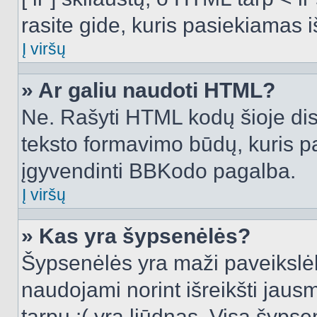
rasite gide, kuris pasiekiamas
Į viršų
» Ar galiu naudoti HTML?
Ne. Rašyti HTML kodų šioje dis
teksto formavimo būdų, kuris 
įgyvendinti BBKodo pagalba.
Į viršų
» Kas yra šypsenėlės?
Šypsenėlės yra maži paveikslėl
naudojami norint išreikšti jausm
tarpu :( yra liūdnas. Visą šyps