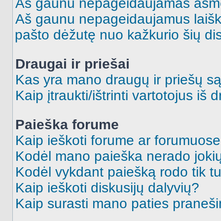
Aš gaunu nepageidaujamas asme
Aš gaunu nepageidaujamus laiškus
pašto dėžutę nuo kažkurio šių dis
Draugai ir priešai
Kas yra mano draugų ir priešų są
Kaip įtraukti/ištrinti vartotojus i
Paieška forume
Kaip ieškoti forume ar forumuos
Kodėl mano paieška nerado jokių
Kodėl vykdant paiešką rodo tik tu
Kaip ieškoti diskusijų dalyvių?
Kaip surasti mano paties praneš