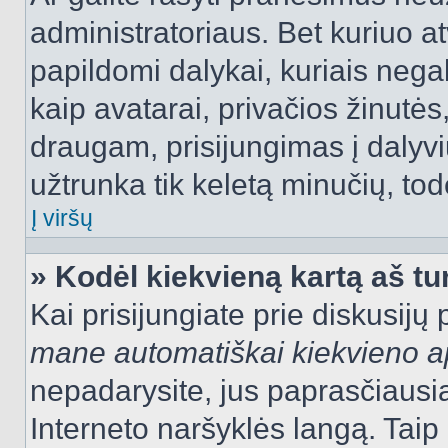
administratoriaus. Bet kuriuo a
papildomi dalykai, kuriais negal
kaip avatarai, privačios žinutės
draugam, prisijungimas į dalyvių
užtrunka tik keletą minučių, todė
Į viršų
» Kodėl kiekvieną kartą aš tur
Kai prisijungiate prie diskusijų
mane automatiškai kiekvieno 
nepadarysite, jus paprasčiausiai
Interneto naršyklės langą. Ta