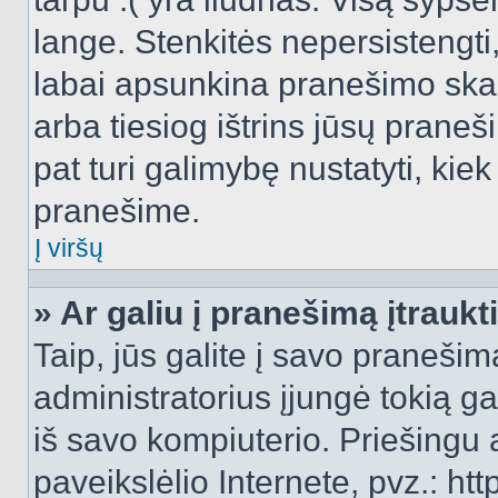
lange. Stenkitės nepersistengti
labai apsunkina pranešimo skai
arba tiesiog ištrins jūsų praneš
pat turi galimybę nustatyti, ki
pranešime.
Į viršų
» Ar galiu į pranešimą įtraukt
Taip, jūs galite į savo pranešimą
administratorius įjungė tokią gal
iš savo kompiuterio. Priešingu a
paveikslėlio Internete, pvz.: 