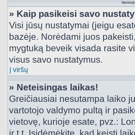
Vartotoj
» Kaip pasikeisi savo nusta
Visi jūsų nustatymai (jeigu es
bazėje. Norėdami juos pakeisti,
mygtuką beveik visada rasite vi
visus savo nustatymus.
Į viršų
» Neteisingas laikas!
Greičiausiai nesutampa laiko juo
vartotojo valdymo pultą ir pasike
vietovę, kurioje esate, pvz.: L
ir t.t. Įsidėmėkite, kad keisti lai