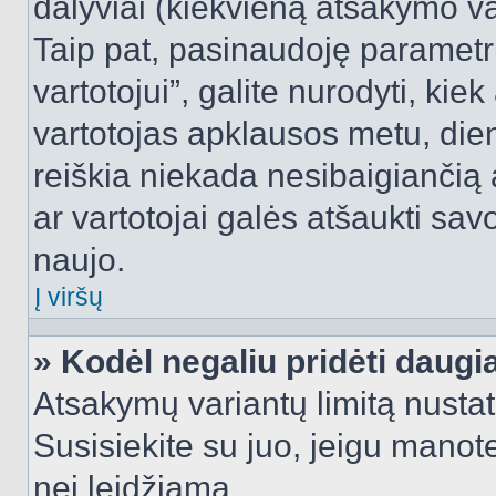
dalyviai (kiekvieną atsakymo var
Taip pat, pasinaudoję parametr
vartotojui”, galite nurodyti, kie
vartotojas apklausos metu, dien
reiškia niekada nesibaigiančią a
ar vartotojai galės atšaukti sav
naujo.
Į viršų
» Kodėl negaliu pridėti daug
Atsakymų variantų limitą nustat
Susisiekite su juo, jeigu manot
nei leidžiama.