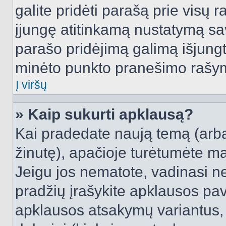
galite pridėti parašą prie visų 
įjungę atitinkamą nustatymą sa
parašo pridėjimą galimą išjung
minėto punkto pranešimo rašy
Į viršų
» Kaip sukurti apklausą?
Kai pradedate naują temą (arb
žinutę), apačioje turėtumėte ma
Jeigu jos nematote, vadinasi net
pradžių įrašykite apklausos pav
apklausos atsakymų variantus,