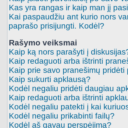
Kas yra rangas ir kaip man jį pasi
Kai paspaudžiu ant kurio nors va
paprašo prisijungti. Kodėl?
Rašymo veiksmai
Kaip ką nors parašyti į diskusijas
Kaip redaguoti arba ištrinti pran
Kaip prie savo pranešimų pridėti
Kaip sukurti apklausą?
Kodėl negaliu pridėti daugiau a
Kaip redaguoti arba ištrinti apkl
Kodėl negaliu patekti į kai kuriu
Kodėl negaliu prikabinti failų?
Kodėl aš gavau perspėjimą?