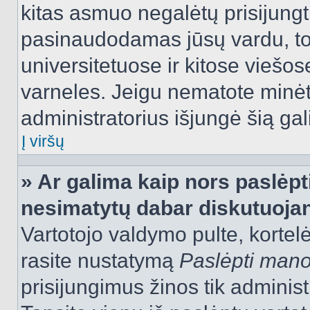
kitas asmuo negalėtų prisijungt
pasinaudodamas jūsų vardu, tod
universitetuose ir kitose viešo
varneles. Jeigu nematote minėt
administratorius išjungė šią ga
Į viršų
» Ar galima kaip nors paslėpt
nesimatytų dabar diskutuojan
Vartotojo valdymo pulte, kortelė
rasite nustatymą
Paslėpti man
prisijungimus žinos tik administr