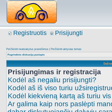
Registruotis
Prisijungti
Peržiūrėti neatsakytus pranešimus
|
Peržiūrėti aktyvias temas
Pagrindinis diskusijų puslapis
Dažna
Prisijungimas ir registracija
Kodėl aš negaliu prisijungti?
Kodėl aš iš viso turiu užsiregistru
Kodėl kiekvieną kartą aš turiu vis 
Ar galima kaip nors paslėpti man
dabar diskutuojančių dalyvių sąr