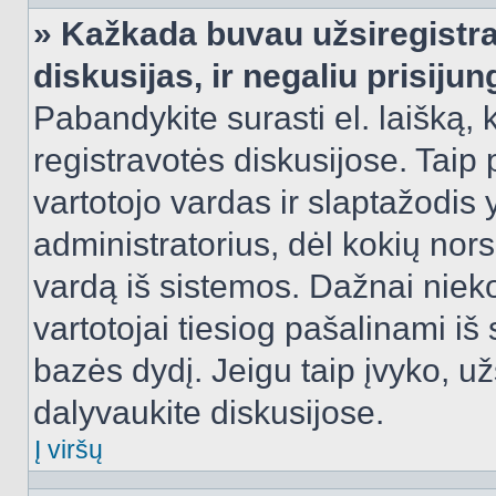
» Kažkada buvau užsiregistra
diskusijas, ir negaliu prisijun
Pabandykite surasti el. laišką, 
registravotės diskusijose. Taip p
vartotojo vardas ir slaptažodis y
administratorius, dėl kokių nors
vardą iš sistemos. Dažnai niek
vartotojai tiesiog pašalinami i
bazės dydį. Jeigu taip įvyko, užs
dalyvaukite diskusijose.
Į viršų