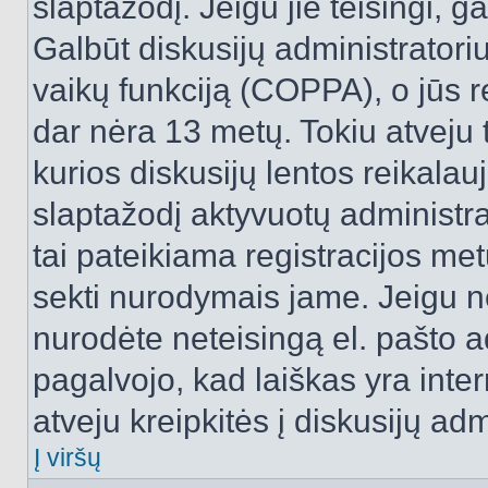
slaptažodį. Jeigu jie teisingi, ga
Galbūt diskusijų administrator
vaikų funkciją (COPPA), o jūs r
dar nėra 13 metų. Tokiu atveju 
kurios diskusijų lentos reikalauj
slaptažodį aktyvuotų administra
tai pateikiama registracijos metu.
sekti nurodymais jame. Jeigu ne
nurodėte neteisingą el. pašto 
pagalvojo, kad laiškas yra inte
atveju kreipkitės į diskusijų adm
Į viršų