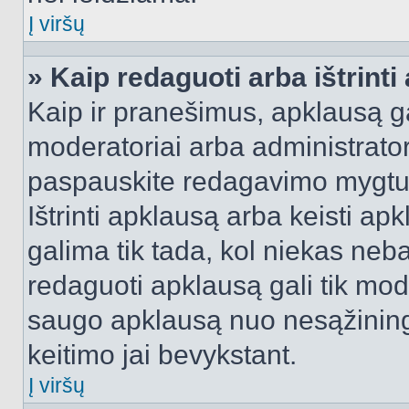
Į viršų
» Kaip redaguoti arba ištrint
Kaip ir pranešimus, apklausą gal
moderatoriai arba administrato
paspauskite redagavimo mygtu
Ištrinti apklausą arba keisti a
galima tik tada, kol niekas neba
redaguoti apklausą gali tik mode
saugo apklausą nuo nesąžinin
keitimo jai bevykstant.
Į viršų