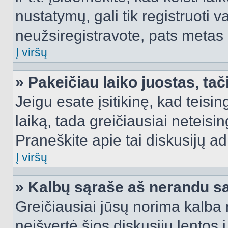
nustatymų, gali tik registruoti va
neužsiregistravote, pats metas b
Į viršų
» Pakeičiau laiko juostas, tač
Jeigu esate įsitikinę, kad teisin
laiką, tada greičiausiai neteisi
Praneškite apie tai diskusijų ad
Į viršų
» Kalbų sąraše aš nerandu s
Greičiausiai jūsų norima kalba 
neišvertė šios diskusijų lentos 