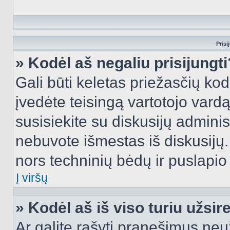
Prisi
» Kodėl aš negaliu prisijungti
Gali būti keletas priežasčių kodė
įvedėte teisingą vartotojo vardą i
susisiekite su diskusijų administ
nebuvote išmestas iš diskusijų. T
nors techninių bėdų ir puslapio s
Į viršų
» Kodėl aš iš viso turiu užsir
Ar galite rašyti pranešimus neu