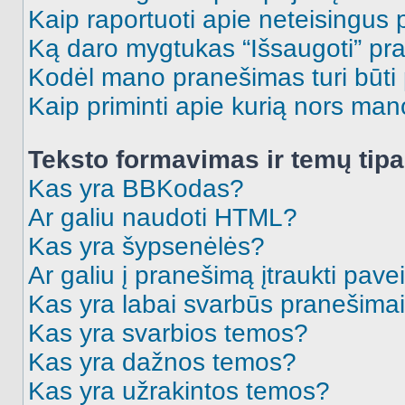
Kaip raportuoti apie neteisingus
Ką daro mygtukas “Išsaugoti” p
Kodėl mano pranešimas turi būti p
Kaip priminti apie kurią nors ma
Teksto formavimas ir temų tipa
Kas yra BBKodas?
Ar galiu naudoti HTML?
Kas yra šypsenėlės?
Ar galiu į pranešimą įtraukti pavei
Kas yra labai svarbūs pranešima
Kas yra svarbios temos?
Kas yra dažnos temos?
Kas yra užrakintos temos?