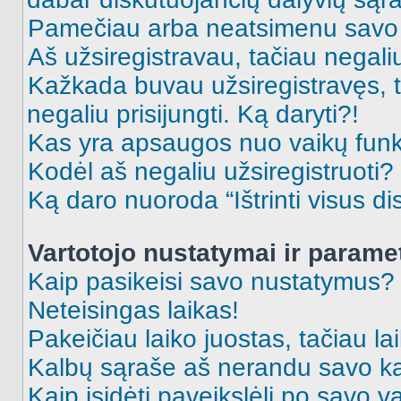
Pamečiau arba neatsimenu savo 
Aš užsiregistravau, tačiau negaliu 
Kažkada buvau užsiregistravęs, ta
negaliu prisijungti. Ką daryti?!
Kas yra apsaugos nuo vaikų fun
Kodėl aš negaliu užsiregistruoti?
Ką daro nuoroda “Ištrinti visus di
Vartotojo nustatymai ir parame
Kaip pasikeisi savo nustatymus?
Neteisingas laikas!
Pakeičiau laiko juostas, tačiau lai
Kalbų sąraše aš nerandu savo ka
Kaip įsidėti paveikslėlį po savo v