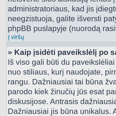
administratoriaus, kad jis įdie
neegzistuoja, galite išversti pa
phpBB puslapyje (nuorodą rasit
Į viršų
» Kaip įsidėti paveikslėlį po 
Iš viso gali būti du paveikslėlia
nuo stiliaus, kurį naudojate, pi
rangu. Dažniausiai tai būna žvai
parodo kiek žinučių jūs esat pa
diskusijose. Antrasis dažniausia
Dažniausiai jis būna unikalus. 