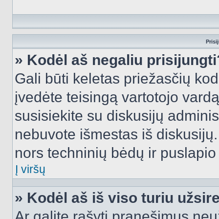
Prisi
» Kodėl aš negaliu prisijungti
Gali būti keletas priežasčių kodė
įvedėte teisingą vartotojo vardą i
susisiekite su diskusijų administ
nebuvote išmestas iš diskusijų. T
nors techninių bėdų ir puslapio s
Į viršų
» Kodėl aš iš viso turiu užsir
Ar galite rašyti pranešimus neu