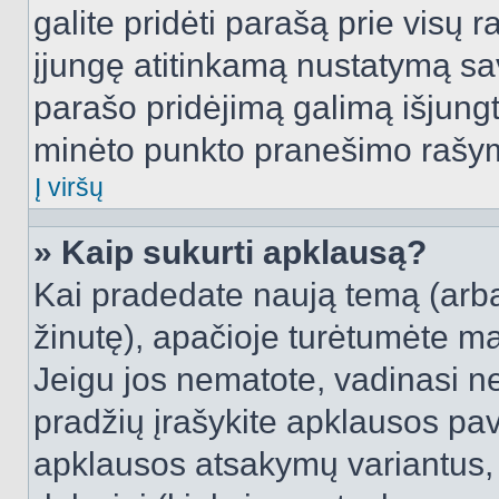
galite pridėti parašą prie visų 
įjungę atitinkamą nustatymą sa
parašo pridėjimą galimą išjung
minėto punkto pranešimo rašy
Į viršų
» Kaip sukurti apklausą?
Kai pradedate naują temą (arb
žinutę), apačioje turėtumėte ma
Jeigu jos nematote, vadinasi net
pradžių įrašykite apklausos pav
apklausos atsakymų variantus,