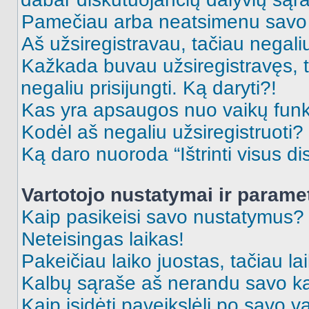
Pamečiau arba neatsimenu savo 
Aš užsiregistravau, tačiau negaliu 
Kažkada buvau užsiregistravęs, ta
negaliu prisijungti. Ką daryti?!
Kas yra apsaugos nuo vaikų fun
Kodėl aš negaliu užsiregistruoti?
Ką daro nuoroda “Ištrinti visus di
Vartotojo nustatymai ir parame
Kaip pasikeisi savo nustatymus?
Neteisingas laikas!
Pakeičiau laiko juostas, tačiau lai
Kalbų sąraše aš nerandu savo ka
Kaip įsidėti paveikslėlį po savo v