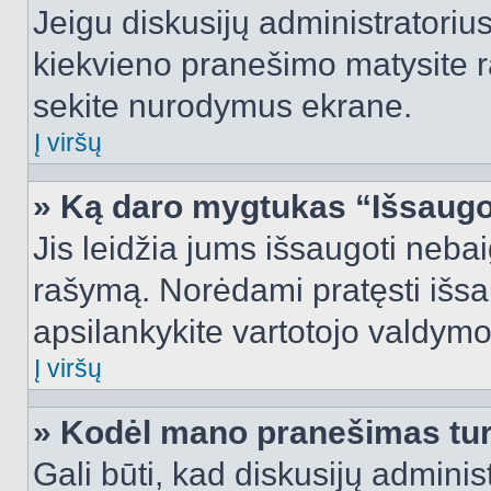
Jeigu diskusijų administratorius
kiekvieno pranešimo matysite r
sekite nurodymus ekrane.
Į viršų
» Ką daro mygtukas “Išsaugo
Jis leidžia jums išsaugoti nebai
rašymą. Norėdami pratęsti išs
apsilankykite vartotojo valdymo
Į viršų
» Kodėl mano pranešimas turi
Gali būti, kad diskusijų admini