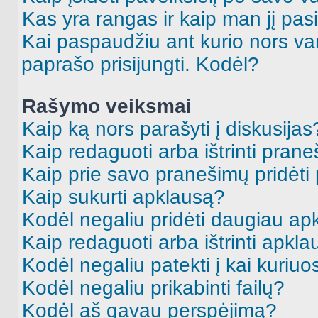
Kas yra rangas ir kaip man jį pasi
Kai paspaudžiu ant kurio nors va
paprašo prisijungti. Kodėl?
Rašymo veiksmai
Kaip ką nors parašyti į diskusijas
Kaip redaguoti arba ištrinti pran
Kaip prie savo pranešimų pridėti
Kaip sukurti apklausą?
Kodėl negaliu pridėti daugiau a
Kaip redaguoti arba ištrinti apkl
Kodėl negaliu patekti į kai kuriu
Kodėl negaliu prikabinti failų?
Kodėl aš gavau perspėjimą?