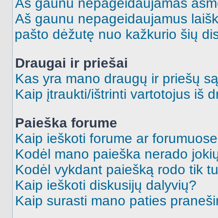
Aš gaunu nepageidaujamas asme
Aš gaunu nepageidaujamus laiškus
pašto dėžutę nuo kažkurio šių dis
Draugai ir priešai
Kas yra mano draugų ir priešų są
Kaip įtraukti/ištrinti vartotojus i
Paieška forume
Kaip ieškoti forume ar forumuos
Kodėl mano paieška nerado jokių
Kodėl vykdant paiešką rodo tik tu
Kaip ieškoti diskusijų dalyvių?
Kaip surasti mano paties praneš