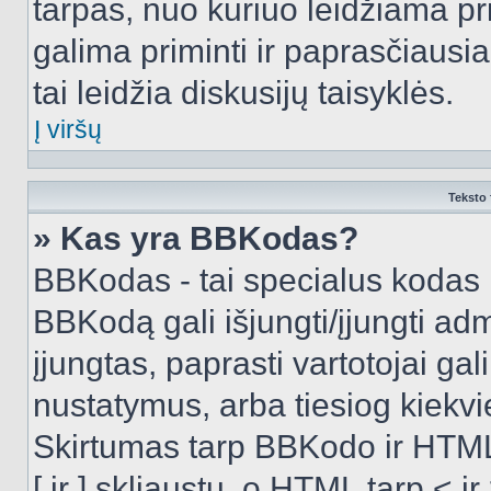
tarpas, nuo kuriuo leidžiama pr
galima priminti ir paprasčiausiai 
tai leidžia diskusijų taisyklės.
Į viršų
Teksto 
» Kas yra BBKodas?
BBKodas - tai specialus kodas 
BBKodą gali išjungti/įjungti ad
įjungtas, paprasti vartotojai gali 
nustatymus, arba tiesiog kiek
Skirtumas tarp BBKodo ir HTML
[ ir ] skliaustų, o HTML tarp <