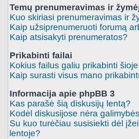
Temų prenumeravimas ir žymė
Kuo skiriasi prenumeravimas ir 
Kaip užsiprenumeruoti forumą a
Kaip atsisakyti prenumeratos?
Prikabinti failai
Kokius failus galiu prikabinti šioj
Kaip surasti visus mano prikabint
Informacija apie phpBB 3
Kas parašė šią diskusijų lentą?
Kodėl diskusijose nėra galimybė
Su kuo turėčiau susisiekti dėl įže
lentoje?