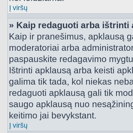
Į viršų
» Kaip redaguoti arba ištrint
Kaip ir pranešimus, apklausą gal
moderatoriai arba administrato
paspauskite redagavimo mygtu
Ištrinti apklausą arba keisti a
galima tik tada, kol niekas neba
redaguoti apklausą gali tik mode
saugo apklausą nuo nesąžinin
keitimo jai bevykstant.
Į viršų