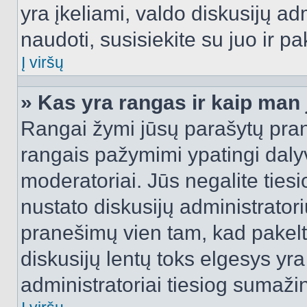
yra įkeliami, valdo diskusijų ad
naudoti, susisiekite su juo ir pa
Į viršų
» Kas yra rangas ir kaip man j
Rangai žymi jūsų parašytų prane
rangais pažymimi ypatingi dalyvi
moderatoriai. Jūs negalite tiesi
nustato diskusijų administrator
pranešimų vien tam, kad pake
diskusijų lentų toks elgesys yr
administratoriai tiesiog sumaži