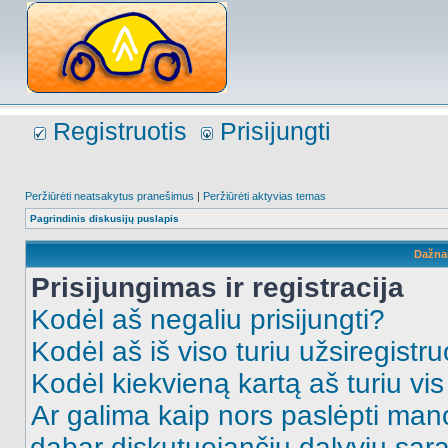
Registruotis
Prisijungti
Peržiūrėti neatsakytus pranešimus
|
Peržiūrėti aktyvias temas
Pagrindinis diskusijų puslapis
Dažna
Prisijungimas ir registracija
Kodėl aš negaliu prisijungti?
Kodėl aš iš viso turiu užsiregistru
Kodėl kiekvieną kartą aš turiu vis 
Ar galima kaip nors paslėpti man
dabar diskutuojančių dalyvių sąr