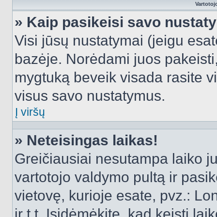
Vartotoj
» Kaip pasikeisi savo nusta
Visi jūsų nustatymai (jeigu es
bazėje. Norėdami juos pakeisti,
mygtuką beveik visada rasite vi
visus savo nustatymus.
Į viršų
» Neteisingas laikas!
Greičiausiai nesutampa laiko juo
vartotojo valdymo pultą ir pasike
vietovę, kurioje esate, pvz.: L
ir t.t. Įsidėmėkite, kad keisti lai