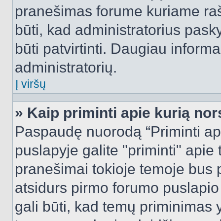
pranešimas forume kuriame rašote
būti, kad administratorius pasky
būti patvirtinti. Daugiau inform
administratorių.
Į viršų
» Kaip priminti apie kurią n
Paspaudę nuorodą “Priminti ap
puslapyje galite "priminti" apie
pranešimai tokioje temoje bus p
atsidurs pirmo forumo puslapio
gali būti, kad temų priminimas 