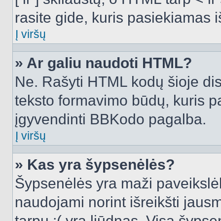
rasite gide, kuris pasiekiamas
Į viršų
» Ar galiu naudoti HTML?
Ne. Rašyti HTML kodų šioje dis
teksto formavimo būdų, kuris 
įgyvendinti BBKodo pagalba.
Į viršų
» Kas yra šypsenėlės?
Šypsenėlės yra maži paveikslėl
naudojami norint išreikšti jausm
tarpu :( yra liūdnas. Visą šyps