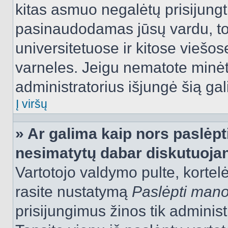
kitas asmuo negalėtų prisijungt
pasinaudodamas jūsų vardu, tod
universitetuose ir kitose viešo
varneles. Jeigu nematote minėt
administratorius išjungė šią ga
Į viršų
» Ar galima kaip nors paslėpt
nesimatytų dabar diskutuojan
Vartotojo valdymo pulte, kortelė
rasite nustatymą
Paslėpti man
prisijungimus žinos tik administr