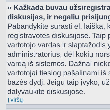
» Kažkada buvau užsiregistra
diskusijas, ir negaliu prisijun
Pabandykite surasti el. laišką, 
registravotės diskusijose. Taip p
vartotojo vardas ir slaptažodis y
administratorius, dėl kokių nors
vardą iš sistemos. Dažnai niek
vartotojai tiesiog pašalinami i
bazės dydį. Jeigu taip įvyko, užs
dalyvaukite diskusijose.
Į viršų