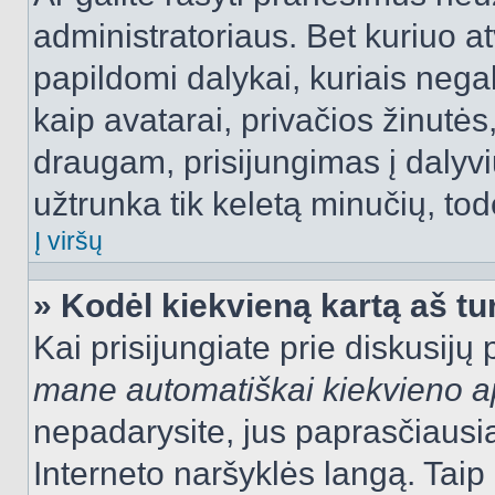
administratoriaus. Bet kuriuo a
papildomi dalykai, kuriais negal
kaip avatarai, privačios žinutės
draugam, prisijungimas į dalyvių
užtrunka tik keletą minučių, todė
Į viršų
» Kodėl kiekvieną kartą aš tur
Kai prisijungiate prie diskusijų
mane automatiškai kiekvieno 
nepadarysite, jus paprasčiausiai
Interneto naršyklės langą. Ta