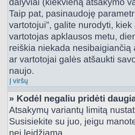
dalyviai (kiekvieną atsakymo var
Taip pat, pasinaudoję parametr
vartotojui”, galite nurodyti, kie
vartotojas apklausos metu, dien
reiškia niekada nesibaigiančią a
ar vartotojai galės atšaukti sav
naujo.
Į viršų
» Kodėl negaliu pridėti daug
Atsakymų variantų limitą nustat
Susisiekite su juo, jeigu manot
nei leidžiama.