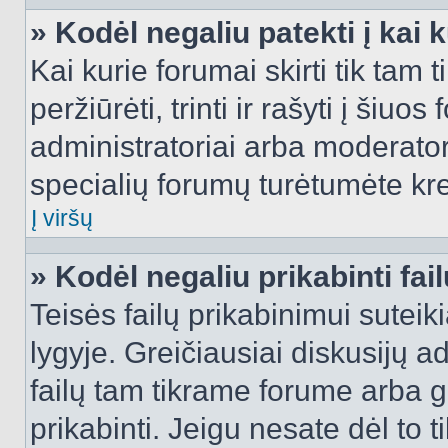
» Kodėl negaliu patekti į kai
Kai kurie forumai skirti tik tam 
peržiūrėti, trinti ir rašyti į ši
administratoriai arba moderatori
specialių forumų turėtumėte krei
Į viršų
» Kodėl negaliu prikabinti fai
Teisės failų prikabinimui sutei
lygyje. Greičiausiai diskusijų ad
failų tam tikrame forume arba ga
prikabinti. Jeigu nesate dėl to t