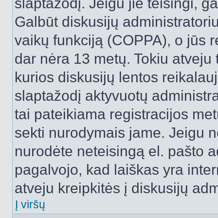
slaptažodį. Jeigu jie teisingi, ga
Galbūt diskusijų administrator
vaikų funkciją (COPPA), o jūs r
dar nėra 13 metų. Tokiu atveju 
kurios diskusijų lentos reikalauj
slaptažodį aktyvuotų administra
tai pateikiama registracijos metu.
sekti nurodymais jame. Jeigu ne
nurodėte neteisingą el. pašto 
pagalvojo, kad laiškas yra inte
atveju kreipkitės į diskusijų adm
Į viršų