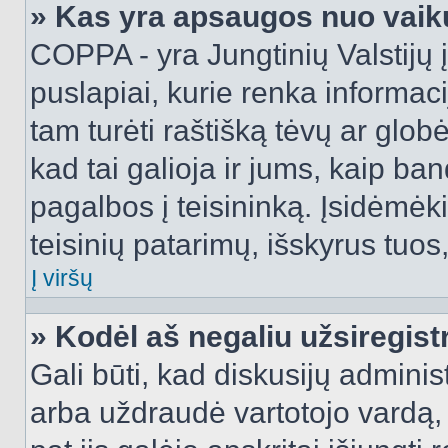
» Kas yra apsaugos nuo vaik
COPPA - yra Jungtinių Valstijų į
puslapiai, kurie renka informac
tam turėti raštišką tėvų ar globė
kad tai galioja ir jums, kaip ba
pagalbos į teisininką. Įsidėmėk
teisinių patarimų, išskyrus tuos,
Į viršų
» Kodėl aš negaliu užsiregist
Gali būti, kad diskusijų admini
arba uždraudė vartotojo vardą, 