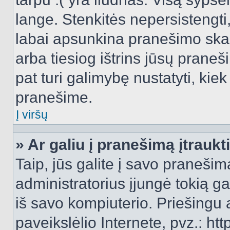
lange. Stenkitės nepersistengti
labai apsunkina pranešimo skai
arba tiesiog ištrins jūsų praneš
pat turi galimybę nustatyti, ki
pranešime.
Į viršų
» Ar galiu į pranešimą įtraukt
Taip, jūs galite į savo pranešimą
administratorius įjungė tokią gal
iš savo kompiuterio. Priešingu a
paveikslėlio Internete, pvz.: 