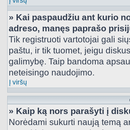
Į viršų
» Kai paspaudžiu ant kurio no
adreso, manęs paprašo prisij
Tik registruoti vartotojai gali s
paštu, ir tik tuomet, jeigu disku
galimybę. Taip bandoma apsaugo
neteisingo naudojimo.
Į viršų
» Kaip ką nors parašyti į dis
Norėdami sukurti naują temą a