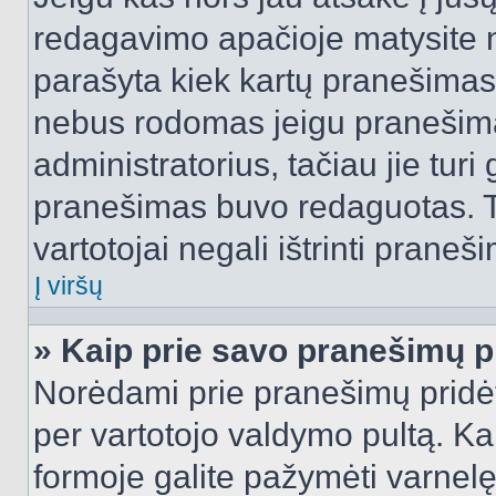
redagavimo apačioje matysite n
parašyta kiek kartų pranešimas
nebus rodomas jeigu pranešim
administratorius, tačiau jie turi
pranešimas buvo redaguotas. Tai
vartotojai negali ištrinti praneši
Į viršų
» Kaip prie savo pranešimų p
Norėdami prie pranešimų pridėti 
per vartotojo valdymo pultą. Ka
formoje galite pažymėti varnel