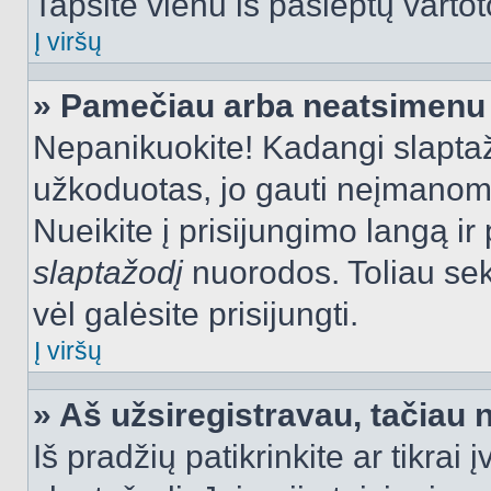
Tapsite vienu iš paslėptų vartot
Į viršų
» Pamečiau arba neatsimenu 
Nepanikuokite! Kadangi slapt
užkoduotas, jo gauti neįmanoma.
Nueikite į prisijungimo langą i
slaptažodį
nuorodos. Toliau sek
vėl galėsite prisijungti.
Į viršų
» Aš užsiregistravau, tačiau n
Iš pradžių patikrinkite ar tikrai 