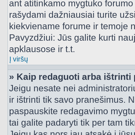
ant atitinkamo mygtuko forumo 
rašydami dažniausiai turite užsi
kiekviename forume ir temoje 
Pavyzdžiui: Jūs galite kurti nau
apklausose ir t.t.
Į viršų
» Kaip redaguoti arba ištrint
Jeigu nesate nei administratori
ir ištrinti tik savo pranešimus
paspauskite redagavimo mygtuk
tai galite padaryti tik per tam 
Jeigu kas nors jau atsakė į jūs