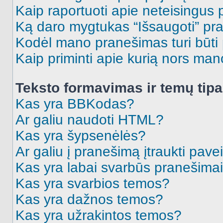
Kaip raportuoti apie neteisingus
Ką daro mygtukas “Išsaugoti” p
Kodėl mano pranešimas turi būti p
Kaip priminti apie kurią nors ma
Teksto formavimas ir temų tipa
Kas yra BBKodas?
Ar galiu naudoti HTML?
Kas yra šypsenėlės?
Ar galiu į pranešimą įtraukti pavei
Kas yra labai svarbūs pranešima
Kas yra svarbios temos?
Kas yra dažnos temos?
Kas yra užrakintos temos?