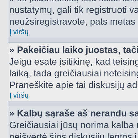
nustatymų, gali tik registruoti va
neužsiregistravote, pats metas b
Į viršų
» Pakeičiau laiko juostas, tač
Jeigu esate įsitikinę, kad teisin
laiką, tada greičiausiai neteisi
Praneškite apie tai diskusijų ad
Į viršų
» Kalbų sąraše aš nerandu s
Greičiausiai jūsų norima kalba 
neišvertė šios diskusijų lentos 