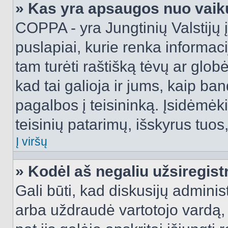
» Kas yra apsaugos nuo vaik
COPPA - yra Jungtinių Valstijų į
puslapiai, kurie renka informac
tam turėti raštišką tėvų ar globė
kad tai galioja ir jums, kaip ba
pagalbos į teisininką. Įsidėmėk
teisinių patarimų, išskyrus tuos,
Į viršų
» Kodėl aš negaliu užsiregist
Gali būti, kad diskusijų admini
arba uždraudė vartotojo vardą, 