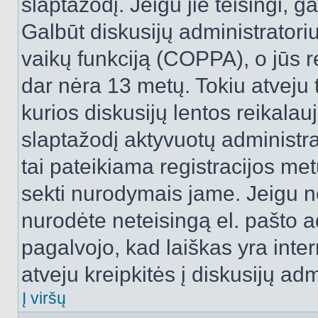
slaptažodį. Jeigu jie teisingi, ga
Galbūt diskusijų administrator
vaikų funkciją (COPPA), o jūs r
dar nėra 13 metų. Tokiu atveju 
kurios diskusijų lentos reikalauj
slaptažodį aktyvuotų administra
tai pateikiama registracijos metu.
sekti nurodymais jame. Jeigu ne
nurodėte neteisingą el. pašto 
pagalvojo, kad laiškas yra inte
atveju kreipkitės į diskusijų adm
Į viršų