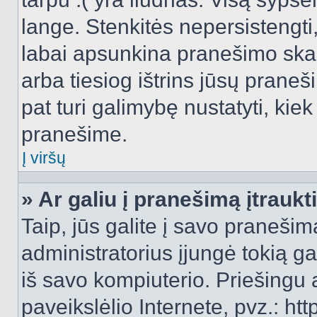
lange. Stenkitės nepersistengti
labai apsunkina pranešimo skai
arba tiesiog ištrins jūsų praneš
pat turi galimybę nustatyti, ki
pranešime.
Į viršų
» Ar galiu į pranešimą įtraukt
Taip, jūs galite į savo pranešimą
administratorius įjungė tokią gal
iš savo kompiuterio. Priešingu a
paveikslėlio Internete, pvz.: 