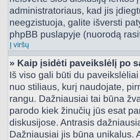
administratoriaus, kad jis įdie
neegzistuoja, galite išversti pa
phpBB puslapyje (nuorodą rasit
Į viršų
» Kaip įsidėti paveikslėlį po 
Iš viso gali būti du paveikslėlia
nuo stiliaus, kurį naudojate, pi
rangu. Dažniausiai tai būna žvai
parodo kiek žinučių jūs esat pa
diskusijose. Antrasis dažniausia
Dažniausiai jis būna unikalus. 