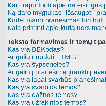
Kaip raportuoti apie neteisingus
Ką daro mygtukas “Išsaugoti” p
Kodėl mano pranešimas turi būti p
Kaip priminti apie kurią nors ma
Teksto formavimas ir temų tipa
Kas yra BBKodas?
Ar galiu naudoti HTML?
Kas yra šypsenėlės?
Ar galiu į pranešimą įtraukti pavei
Kas yra labai svarbūs pranešima
Kas yra svarbios temos?
Kas yra dažnos temos?
Kas yra užrakintos temos?