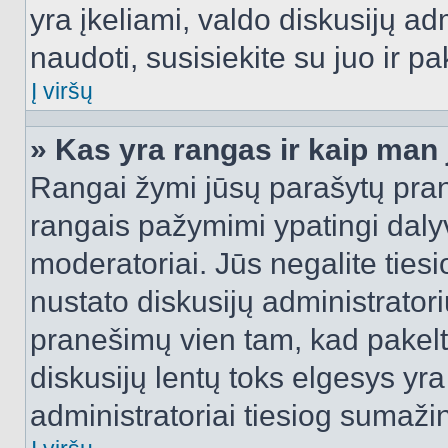
yra įkeliami, valdo diskusijų ad
naudoti, susisiekite su juo ir pa
Į viršų
» Kas yra rangas ir kaip man j
Rangai žymi jūsų parašytų prane
rangais pažymimi ypatingi dalyvi
moderatoriai. Jūs negalite tiesi
nustato diskusijų administrator
pranešimų vien tam, kad pake
diskusijų lentų toks elgesys yr
administratoriai tiesiog sumaži