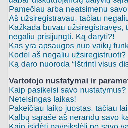
Pamečiau arba neatsimenu savo 
Aš užsiregistravau, tačiau negaliu 
Kažkada buvau užsiregistravęs, ta
negaliu prisijungti. Ką daryti?!
Kas yra apsaugos nuo vaikų fun
Kodėl aš negaliu užsiregistruoti?
Ką daro nuoroda “Ištrinti visus di
Vartotojo nustatymai ir parame
Kaip pasikeisi savo nustatymus?
Neteisingas laikas!
Pakeičiau laiko juostas, tačiau lai
Kalbų sąraše aš nerandu savo ka
Kaip įsidėti paveikslėlį po savo v