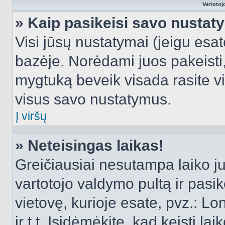
Vartotoj
» Kaip pasikeisi savo nusta
Visi jūsų nustatymai (jeigu es
bazėje. Norėdami juos pakeisti,
mygtuką beveik visada rasite vi
visus savo nustatymus.
Į viršų
» Neteisingas laikas!
Greičiausiai nesutampa laiko juo
vartotojo valdymo pultą ir pasike
vietovę, kurioje esate, pvz.: L
ir t.t. Įsidėmėkite, kad keisti lai