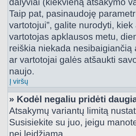
dalyviai (kiekvieną atsakymo var
Taip pat, pasinaudoję parametr
vartotojui”, galite nurodyti, kie
vartotojas apklausos metu, dien
reiškia niekada nesibaigiančią a
ar vartotojai galės atšaukti sav
naujo.
Į viršų
» Kodėl negaliu pridėti daug
Atsakymų variantų limitą nustat
Susisiekite su juo, jeigu manot
nei leidžiama.