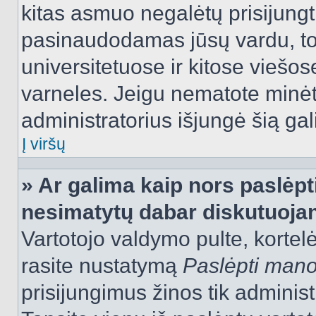
kitas asmuo negalėtų prisijungt
pasinaudodamas jūsų vardu, tod
universitetuose ir kitose viešo
varneles. Jeigu nematote minėt
administratorius išjungė šią ga
Į viršų
» Ar galima kaip nors paslėpt
nesimatytų dabar diskutuojan
Vartotojo valdymo pulte, kortelė
rasite nustatymą
Paslėpti man
prisijungimus žinos tik administr