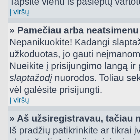
Tapsite vienu iš paslėptų vartot
Į viršų
» Pamečiau arba neatsimenu 
Nepanikuokite! Kadangi slapt
užkoduotas, jo gauti neįmanoma.
Nueikite į prisijungimo langą i
slaptažodį
nuorodos. Toliau sek
vėl galėsite prisijungti.
Į viršų
» Aš užsiregistravau, tačiau n
Iš pradžių patikrinkite ar tikrai 