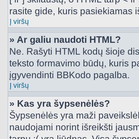
rasite gide, kuris pasiekiamas
Į viršų
» Ar galiu naudoti HTML?
Ne. Rašyti HTML kodų šioje dis
teksto formavimo būdų, kuris 
įgyvendinti BBKodo pagalba.
Į viršų
» Kas yra šypsenėlės?
Šypsenėlės yra maži paveikslėl
naudojami norint išreikšti jausm
tarpu :( yra liūdnas. Visą šyps