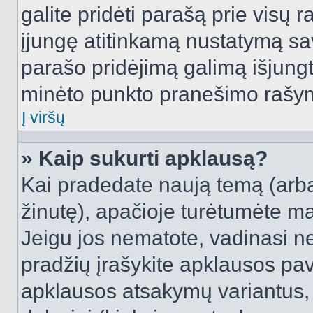
galite pridėti parašą prie visų 
įjungę atitinkamą nustatymą sa
parašo pridėjimą galimą išjung
minėto punkto pranešimo rašy
Į viršų
» Kaip sukurti apklausą?
Kai pradedate naują temą (arb
žinutę), apačioje turėtumėte ma
Jeigu jos nematote, vadinasi net
pradžių įrašykite apklausos pav
apklausos atsakymų variantus,