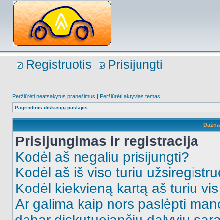
Registruotis
Prisijungti
Peržiūrėti neatsakytus pranešimus
|
Peržiūrėti aktyvias temas
Pagrindinis diskusijų puslapis
Dažna
Prisijungimas ir registracija
Kodėl aš negaliu prisijungti?
Kodėl aš iš viso turiu užsiregistru
Kodėl kiekvieną kartą aš turiu vis 
Ar galima kaip nors paslėpti man
dabar diskutuojančių dalyvių sąr