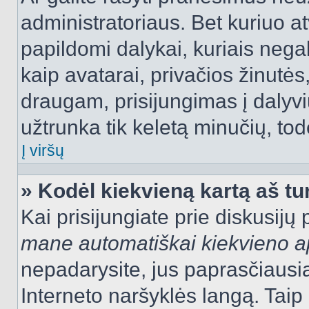
administratoriaus. Bet kuriuo a
papildomi dalykai, kuriais negal
kaip avatarai, privačios žinutės
draugam, prisijungimas į dalyvių
užtrunka tik keletą minučių, todė
Į viršų
» Kodėl kiekvieną kartą aš tur
Kai prisijungiate prie diskusijų
mane automatiškai kiekvieno 
nepadarysite, jus paprasčiausiai
Interneto naršyklės langą. Ta