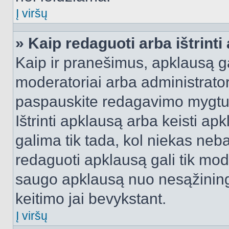
Į viršų
» Kaip redaguoti arba ištrint
Kaip ir pranešimus, apklausą gal
moderatoriai arba administrato
paspauskite redagavimo mygtu
Ištrinti apklausą arba keisti a
galima tik tada, kol niekas neba
redaguoti apklausą gali tik mode
saugo apklausą nuo nesąžinin
keitimo jai bevykstant.
Į viršų