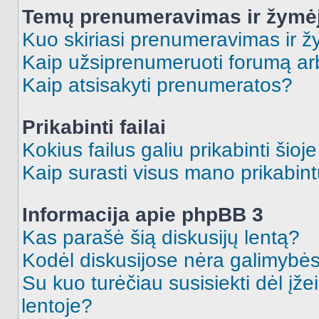
Temų prenumeravimas ir žymė
Kuo skiriasi prenumeravimas ir 
Kaip užsiprenumeruoti forumą a
Kaip atsisakyti prenumeratos?
Prikabinti failai
Kokius failus galiu prikabinti šioj
Kaip surasti visus mano prikabint
Informacija apie phpBB 3
Kas parašė šią diskusijų lentą?
Kodėl diskusijose nėra galimybė
Su kuo turėčiau susisiekti dėl įže
lentoje?