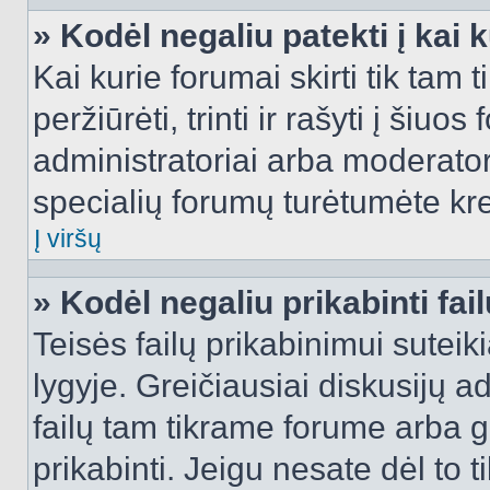
» Kodėl negaliu patekti į kai
Kai kurie forumai skirti tik tam 
peržiūrėti, trinti ir rašyti į ši
administratoriai arba moderatori
specialių forumų turėtumėte krei
Į viršų
» Kodėl negaliu prikabinti fai
Teisės failų prikabinimui sutei
lygyje. Greičiausiai diskusijų ad
failų tam tikrame forume arba ga
prikabinti. Jeigu nesate dėl to t