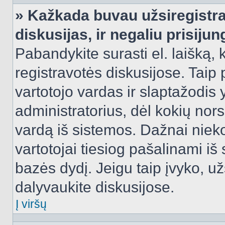
» Kažkada buvau užsiregistra
diskusijas, ir negaliu prisijun
Pabandykite surasti el. laišką, 
registravotės diskusijose. Taip p
vartotojo vardas ir slaptažodis y
administratorius, dėl kokių nors
vardą iš sistemos. Dažnai niek
vartotojai tiesiog pašalinami i
bazės dydį. Jeigu taip įvyko, užs
dalyvaukite diskusijose.
Į viršų