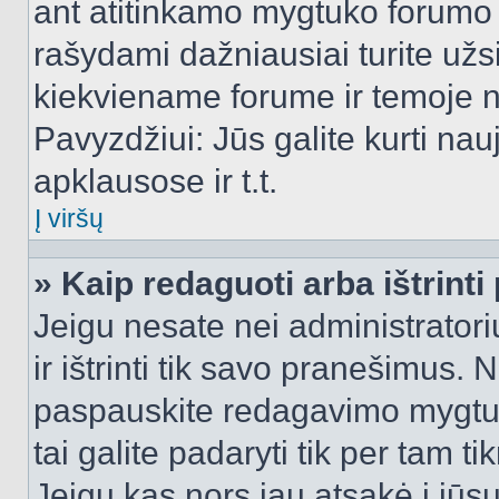
ant atitinkamo mygtuko forumo 
rašydami dažniausiai turite užsi
kiekviename forume ir temoje 
Pavyzdžiui: Jūs galite kurti nau
apklausose ir t.t.
Į viršų
» Kaip redaguoti arba ištrint
Jeigu nesate nei administratori
ir ištrinti tik savo pranešimus
paspauskite redagavimo mygtuk
tai galite padaryti tik per tam 
Jeigu kas nors jau atsakė į jūs