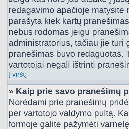
redagavimo apačioje matysite n
parašyta kiek kartų pranešimas
nebus rodomas jeigu pranešim
administratorius, tačiau jie turi
pranešimas buvo redaguotas. Tai
vartotojai negali ištrinti praneši
Į viršų
» Kaip prie savo pranešimų p
Norėdami prie pranešimų pridėti 
per vartotojo valdymo pultą. Ka
formoje galite pažymėti varnel