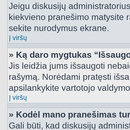
Jeigu diskusijų administratorius
kiekvieno pranešimo matysite r
sekite nurodymus ekrane.
Į viršų
» Ką daro mygtukas “Išsaugo
Jis leidžia jums išsaugoti nebai
rašymą. Norėdami pratęsti išs
apsilankykite vartotojo valdymo
Į viršų
» Kodėl mano pranešimas turi
Gali būti, kad diskusijų admini