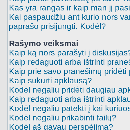
Kas yra rangas ir kaip man jį pasi
Kai paspaudžiu ant kurio nors va
paprašo prisijungti. Kodėl?
Rašymo veiksmai
Kaip ką nors parašyti į diskusijas
Kaip redaguoti arba ištrinti pran
Kaip prie savo pranešimų pridėti
Kaip sukurti apklausą?
Kodėl negaliu pridėti daugiau a
Kaip redaguoti arba ištrinti apkl
Kodėl negaliu patekti į kai kuriu
Kodėl negaliu prikabinti failų?
Kodėl aš gavau perspėjimą?