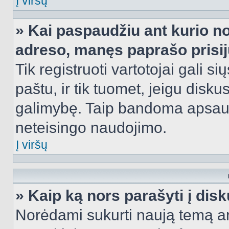
Į viršų
» Kai paspaudžiu ant kurio no
adreso, manęs paprašo prisij
Tik registruoti vartotojai gali s
paštu, ir tik tuomet, jeigu disku
galimybę. Taip bandoma apsaugo
neteisingo naudojimo.
Į viršų
» Kaip ką nors parašyti į dis
Norėdami sukurti naują temą a