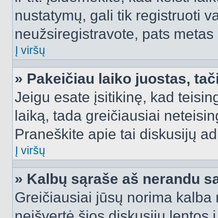
nustatymų, gali tik registruoti va
neužsiregistravote, pats metas b
Į viršų
» Pakeičiau laiko juostas, tač
Jeigu esate įsitikinę, kad teisin
laiką, tada greičiausiai neteisi
Praneškite apie tai diskusijų ad
Į viršų
» Kalbų sąraše aš nerandu s
Greičiausiai jūsų norima kalba 
neišvertė šios diskusijų lentos 