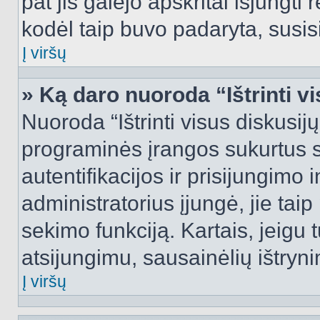
pat jis galėjo apskritai išjungti 
kodėl taip buvo padaryta, susisi
Į viršų
» Ką daro nuoroda “Ištrinti v
Nuoroda “Ištrinti visus diskusij
programinės įrangos sukurtus 
autentifikacijos ir prisijungimo 
administratorius įjungė, jie tai
sekimo funkciją. Kartais, jeigu 
atsijungimu, sausainėlių ištryni
Į viršų