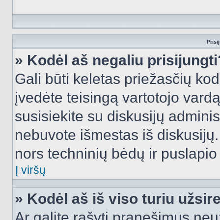
Prisi
» Kodėl aš negaliu prisijungti
Gali būti keletas priežasčių kodė
įvedėte teisingą vartotojo vardą i
susisiekite su diskusijų administ
nebuvote išmestas iš diskusijų. T
nors techninių bėdų ir puslapio s
Į viršų
» Kodėl aš iš viso turiu užsir
Ar galite rašyti pranešimus neu