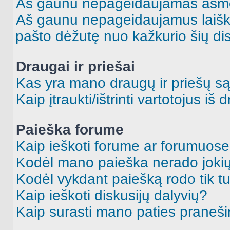
Aš gaunu nepageidaujamas asme
Aš gaunu nepageidaujamus laiškus
pašto dėžutę nuo kažkurio šių dis
Draugai ir priešai
Kas yra mano draugų ir priešų są
Kaip įtraukti/ištrinti vartotojus i
Paieška forume
Kaip ieškoti forume ar forumuos
Kodėl mano paieška nerado jokių
Kodėl vykdant paiešką rodo tik tu
Kaip ieškoti diskusijų dalyvių?
Kaip surasti mano paties praneš