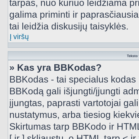
tarpas, nuo kuriuo leidžiama pr
galima priminti ir paprasčiausiai 
tai leidžia diskusijų taisyklės.
Į viršų
Teksto 
» Kas yra BBKodas?
BBKodas - tai specialus kodas 
BBKodą gali išjungti/įjungti ad
įjungtas, paprasti vartotojai gali 
nustatymus, arba tiesiog kiek
Skirtumas tarp BBKodo ir HTML
[ ir ] skliaustų, o HTML tarp <