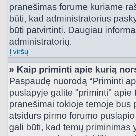
pranešimas forume kuriame rašote
būti, kad administratorius pasky
būti patvirtinti. Daugiau inform
administratorių.
Į viršų
» Kaip priminti apie kurią n
Paspaudę nuorodą “Priminti ap
puslapyje galite "priminti" apie
pranešimai tokioje temoje bus p
atsidurs pirmo forumo puslapio
gali būti, kad temų priminimas 