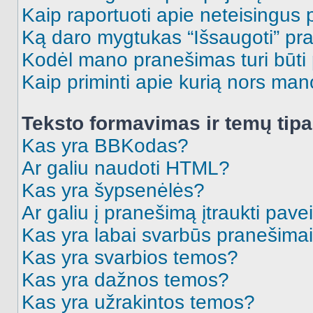
Kaip raportuoti apie neteisingus
Ką daro mygtukas “Išsaugoti” p
Kodėl mano pranešimas turi būti p
Kaip priminti apie kurią nors ma
Teksto formavimas ir temų tipa
Kas yra BBKodas?
Ar galiu naudoti HTML?
Kas yra šypsenėlės?
Ar galiu į pranešimą įtraukti pavei
Kas yra labai svarbūs pranešima
Kas yra svarbios temos?
Kas yra dažnos temos?
Kas yra užrakintos temos?