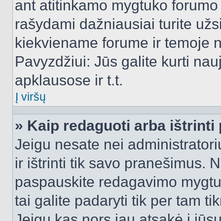
ant atitinkamo mygtuko forumo 
rašydami dažniausiai turite užsi
kiekviename forume ir temoje 
Pavyzdžiui: Jūs galite kurti nau
apklausose ir t.t.
Į viršų
» Kaip redaguoti arba ištrint
Jeigu nesate nei administratori
ir ištrinti tik savo pranešimus
paspauskite redagavimo mygtuk
tai galite padaryti tik per tam 
Jeigu kas nors jau atsakė į jūs