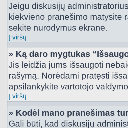
Jeigu diskusijų administratorius
kiekvieno pranešimo matysite r
sekite nurodymus ekrane.
Į viršų
» Ką daro mygtukas “Išsaugo
Jis leidžia jums išsaugoti nebai
rašymą. Norėdami pratęsti išs
apsilankykite vartotojo valdymo
Į viršų
» Kodėl mano pranešimas turi
Gali būti, kad diskusijų admini