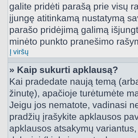
galite pridėti parašą prie visų 
įjungę atitinkamą nustatymą sa
parašo pridėjimą galimą išjung
minėto punkto pranešimo rašy
Į viršų
» Kaip sukurti apklausą?
Kai pradedate naują temą (arb
žinutę), apačioje turėtumėte ma
Jeigu jos nematote, vadinasi net
pradžių įrašykite apklausos pav
apklausos atsakymų variantus,