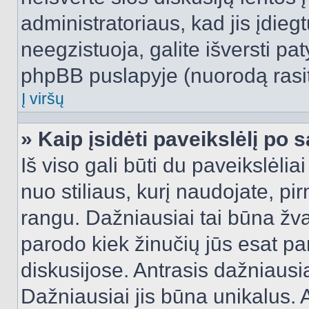
administratoriaus, kad jis įdie
neegzistuoja, galite išversti pa
phpBB puslapyje (nuorodą rasit
Į viršų
» Kaip įsidėti paveikslėlį po 
Iš viso gali būti du paveikslėlia
nuo stiliaus, kurį naudojate, pi
rangu. Dažniausiai tai būna žvai
parodo kiek žinučių jūs esat pa
diskusijose. Antrasis dažniausia
Dažniausiai jis būna unikalus. 