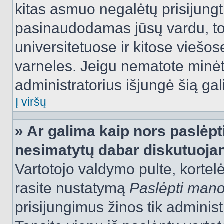
kitas asmuo negalėtų prisijungt
pasinaudodamas jūsų vardu, tod
universitetuose ir kitose viešo
varneles. Jeigu nematote minėt
administratorius išjungė šią ga
Į viršų
» Ar galima kaip nors paslėpt
nesimatytų dabar diskutuojan
Vartotojo valdymo pulte, kortelė
rasite nustatymą
Paslėpti man
prisijungimus žinos tik administr