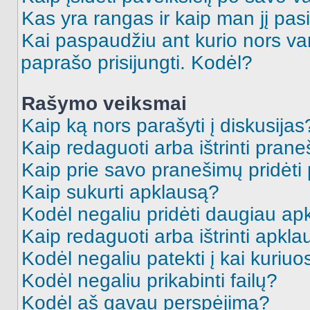
Kas yra rangas ir kaip man jį pasi
Kai paspaudžiu ant kurio nors va
paprašo prisijungti. Kodėl?
Rašymo veiksmai
Kaip ką nors parašyti į diskusijas
Kaip redaguoti arba ištrinti pran
Kaip prie savo pranešimų pridėti
Kaip sukurti apklausą?
Kodėl negaliu pridėti daugiau a
Kaip redaguoti arba ištrinti apkl
Kodėl negaliu patekti į kai kuriu
Kodėl negaliu prikabinti failų?
Kodėl aš gavau perspėjimą?