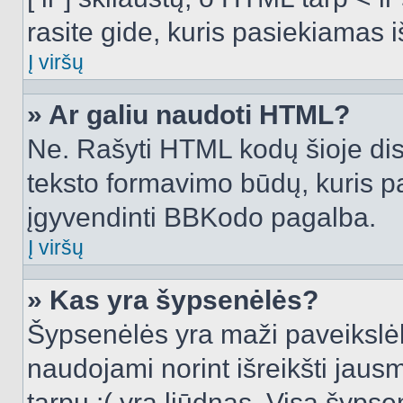
rasite gide, kuris pasiekiamas
Į viršų
» Ar galiu naudoti HTML?
Ne. Rašyti HTML kodų šioje dis
teksto formavimo būdų, kuris 
įgyvendinti BBKodo pagalba.
Į viršų
» Kas yra šypsenėlės?
Šypsenėlės yra maži paveikslėl
naudojami norint išreikšti jausm
tarpu :( yra liūdnas. Visą šyps