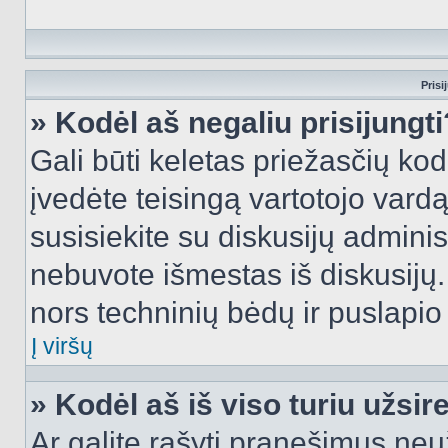
Prisi
» Kodėl aš negaliu prisijungti
Gali būti keletas priežasčių kodė
įvedėte teisingą vartotojo vardą i
susisiekite su diskusijų administ
nebuvote išmestas iš diskusijų. T
nors techninių bėdų ir puslapio s
Į viršų
» Kodėl aš iš viso turiu užsir
Ar galite rašyti pranešimus neu