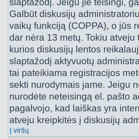
slaptažodį. Jeigu jie teisingi, ga
Galbūt diskusijų administrator
vaikų funkciją (COPPA), o jūs r
dar nėra 13 metų. Tokiu atveju 
kurios diskusijų lentos reikalauj
slaptažodį aktyvuotų administra
tai pateikiama registracijos metu.
sekti nurodymais jame. Jeigu ne
nurodėte neteisingą el. pašto 
pagalvojo, kad laiškas yra inte
atveju kreipkitės į diskusijų adm
Į viršų