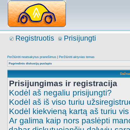
Registruotis
Prisijungti
Peržiūrėti neatsakytus pranešimus
|
Peržiūrėti aktyvias temas
Pagrindinis diskusijų puslapis
Dažna
Prisijungimas ir registracija
Kodėl aš negaliu prisijungti?
Kodėl aš iš viso turiu užsiregistru
Kodėl kiekvieną kartą aš turiu vis 
Ar galima kaip nors paslėpti man
dabar diskutuojančių dalyvių sąr