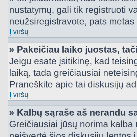
nustatymų, gali tik registruoti va
neužsiregistravote, pats metas b
Į viršų
» Pakeičiau laiko juostas, tač
Jeigu esate įsitikinę, kad teisin
laiką, tada greičiausiai neteisi
Praneškite apie tai diskusijų ad
Į viršų
» Kalbų sąraše aš nerandu s
Greičiausiai jūsų norima kalba 
neišvertė šios diskusijų lentos 