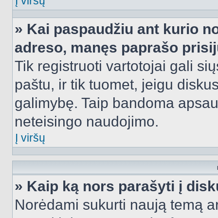
Į viršų
» Kai paspaudžiu ant kurio no
adreso, manęs paprašo prisij
Tik registruoti vartotojai gali s
paštu, ir tik tuomet, jeigu disku
galimybę. Taip bandoma apsaugo
neteisingo naudojimo.
Į viršų
» Kaip ką nors parašyti į dis
Norėdami sukurti naują temą a