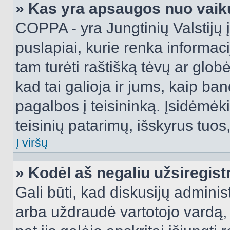
» Kas yra apsaugos nuo vaik
COPPA - yra Jungtinių Valstijų į
puslapiai, kurie renka informac
tam turėti raštišką tėvų ar globė
kad tai galioja ir jums, kaip ba
pagalbos į teisininką. Įsidėmėk
teisinių patarimų, išskyrus tuos,
Į viršų
» Kodėl aš negaliu užsiregist
Gali būti, kad diskusijų admini
arba uždraudė vartotojo vardą, 