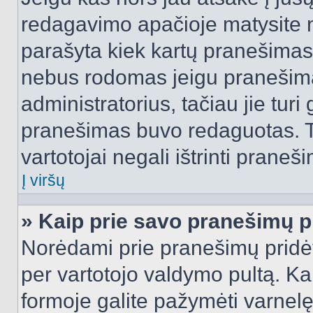
redagavimo apačioje matysite n
parašyta kiek kartų pranešimas
nebus rodomas jeigu pranešim
administratorius, tačiau jie turi
pranešimas buvo redaguotas. Tai
vartotojai negali ištrinti praneši
Į viršų
» Kaip prie savo pranešimų p
Norėdami prie pranešimų pridėti 
per vartotojo valdymo pultą. Ka
formoje galite pažymėti varnel