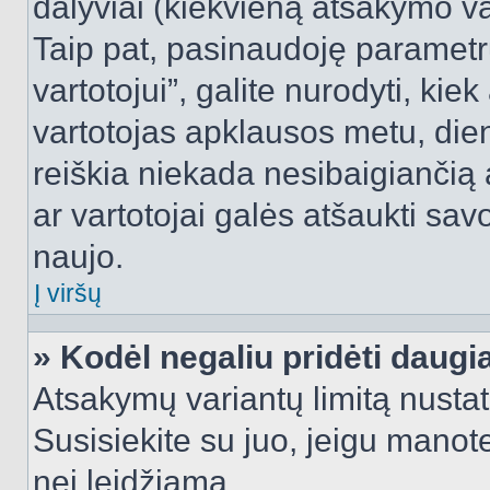
dalyviai (kiekvieną atsakymo var
Taip pat, pasinaudoję parametr
vartotojui”, galite nurodyti, kie
vartotojas apklausos metu, dien
reiškia niekada nesibaigiančią a
ar vartotojai galės atšaukti sav
naujo.
Į viršų
» Kodėl negaliu pridėti daug
Atsakymų variantų limitą nustat
Susisiekite su juo, jeigu manot
nei leidžiama.