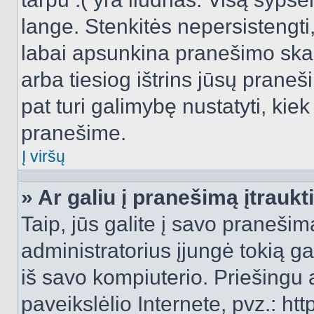
lange. Stenkitės nepersistengti
labai apsunkina pranešimo skai
arba tiesiog ištrins jūsų praneš
pat turi galimybę nustatyti, ki
pranešime.
Į viršų
» Ar galiu į pranešimą įtraukt
Taip, jūs galite į savo pranešimą
administratorius įjungė tokią gal
iš savo kompiuterio. Priešingu a
paveikslėlio Internete, pvz.: 