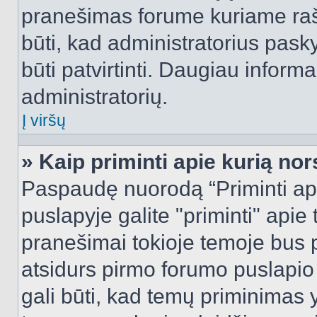
pranešimas forume kuriame rašote
būti, kad administratorius pasky
būti patvirtinti. Daugiau inform
administratorių.
Į viršų
» Kaip priminti apie kurią n
Paspaudę nuorodą “Priminti ap
puslapyje galite "priminti" apie
pranešimai tokioje temoje bus p
atsidurs pirmo forumo puslapio
gali būti, kad temų priminimas 