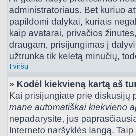
administratoriaus. Bet kuriuo a
papildomi dalykai, kuriais negal
kaip avatarai, privačios žinutės
draugam, prisijungimas į dalyvių
užtrunka tik keletą minučių, todė
Į viršų
» Kodėl kiekvieną kartą aš tur
Kai prisijungiate prie diskusijų
mane automatiškai kiekvieno 
nepadarysite, jus paprasčiausiai
Interneto naršyklės langą. Ta