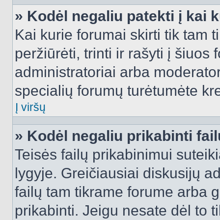
» Kodėl negaliu patekti į kai
Kai kurie forumai skirti tik tam 
peržiūrėti, trinti ir rašyti į ši
administratoriai arba moderatori
specialių forumų turėtumėte krei
Į viršų
» Kodėl negaliu prikabinti fai
Teisės failų prikabinimui sutei
lygyje. Greičiausiai diskusijų ad
failų tam tikrame forume arba ga
prikabinti. Jeigu nesate dėl to t