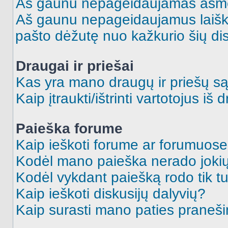
Aš gaunu nepageidaujamas asme
Aš gaunu nepageidaujamus laiškus
pašto dėžutę nuo kažkurio šių dis
Draugai ir priešai
Kas yra mano draugų ir priešų są
Kaip įtraukti/ištrinti vartotojus i
Paieška forume
Kaip ieškoti forume ar forumuos
Kodėl mano paieška nerado jokių
Kodėl vykdant paiešką rodo tik tu
Kaip ieškoti diskusijų dalyvių?
Kaip surasti mano paties praneš