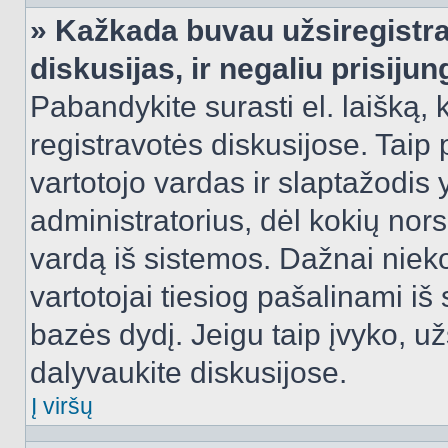
» Kažkada buvau užsiregistra
diskusijas, ir negaliu prisijun
Pabandykite surasti el. laišką, 
registravotės diskusijose. Taip p
vartotojo vardas ir slaptažodis y
administratorius, dėl kokių nors
vardą iš sistemos. Dažnai niek
vartotojai tiesiog pašalinami i
bazės dydį. Jeigu taip įvyko, užs
dalyvaukite diskusijose.
Į viršų