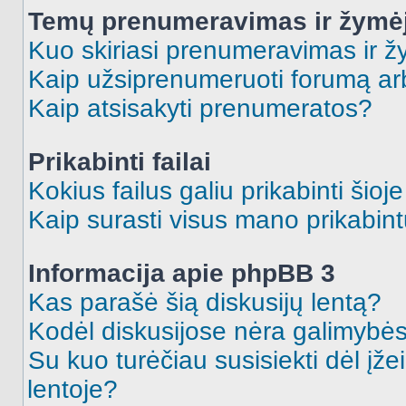
Temų prenumeravimas ir žymė
Kuo skiriasi prenumeravimas ir 
Kaip užsiprenumeruoti forumą a
Kaip atsisakyti prenumeratos?
Prikabinti failai
Kokius failus galiu prikabinti šioj
Kaip surasti visus mano prikabint
Informacija apie phpBB 3
Kas parašė šią diskusijų lentą?
Kodėl diskusijose nėra galimybė
Su kuo turėčiau susisiekti dėl įže
lentoje?