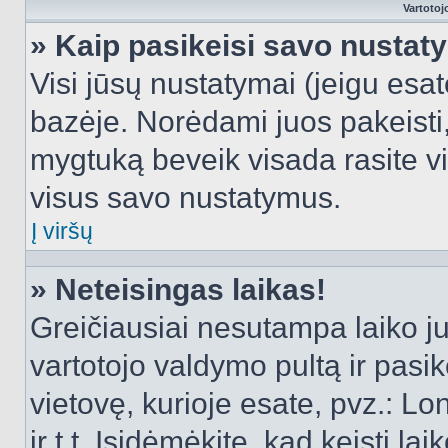
Vartotoj
» Kaip pasikeisi savo nusta
Visi jūsų nustatymai (jeigu es
bazėje. Norėdami juos pakeisti,
mygtuką beveik visada rasite vi
visus savo nustatymus.
Į viršų
» Neteisingas laikas!
Greičiausiai nesutampa laiko juo
vartotojo valdymo pultą ir pasike
vietovę, kurioje esate, pvz.: L
ir t.t. Įsidėmėkite, kad keisti lai