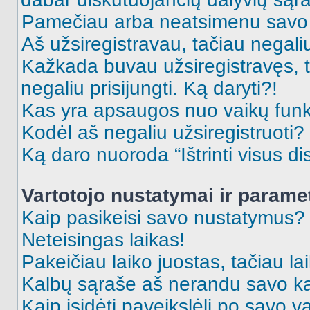
Pamečiau arba neatsimenu savo 
Aš užsiregistravau, tačiau negaliu 
Kažkada buvau užsiregistravęs, ta
negaliu prisijungti. Ką daryti?!
Kas yra apsaugos nuo vaikų fun
Kodėl aš negaliu užsiregistruoti?
Ką daro nuoroda “Ištrinti visus di
Vartotojo nustatymai ir parame
Kaip pasikeisi savo nustatymus?
Neteisingas laikas!
Pakeičiau laiko juostas, tačiau lai
Kalbų sąraše aš nerandu savo ka
Kaip įsidėti paveikslėlį po savo v