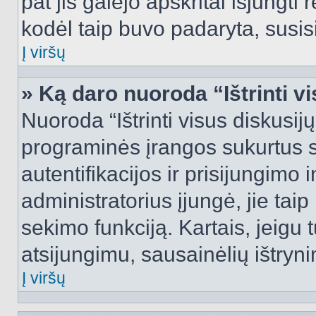
pat jis galėjo apskritai išjungti 
kodėl taip buvo padaryta, susisi
Į viršų
» Ką daro nuoroda “Ištrinti v
Nuoroda “Ištrinti visus diskusij
programinės įrangos sukurtus 
autentifikacijos ir prisijungimo 
administratorius įjungė, jie tai
sekimo funkciją. Kartais, jeigu 
atsijungimu, sausainėlių ištryni
Į viršų