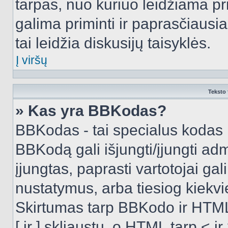
tarpas, nuo kuriuo leidžiama pr
galima priminti ir paprasčiausiai 
tai leidžia diskusijų taisyklės.
Į viršų
Teksto 
» Kas yra BBKodas?
BBKodas - tai specialus kodas 
BBKodą gali išjungti/įjungti ad
įjungtas, paprasti vartotojai gali 
nustatymus, arba tiesiog kiek
Skirtumas tarp BBKodo ir HTML
[ ir ] skliaustų, o HTML tarp <