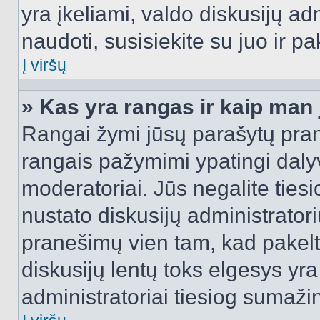
yra įkeliami, valdo diskusijų ad
naudoti, susisiekite su juo ir pa
Į viršų
» Kas yra rangas ir kaip man j
Rangai žymi jūsų parašytų prane
rangais pažymimi ypatingi dalyvi
moderatoriai. Jūs negalite tiesi
nustato diskusijų administrator
pranešimų vien tam, kad pake
diskusijų lentų toks elgesys yr
administratoriai tiesiog sumaži