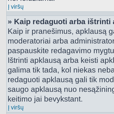
Į viršų
» Kaip redaguoti arba ištrint
Kaip ir pranešimus, apklausą gal
moderatoriai arba administrato
paspauskite redagavimo mygtu
Ištrinti apklausą arba keisti a
galima tik tada, kol niekas neba
redaguoti apklausą gali tik mode
saugo apklausą nuo nesąžinin
keitimo jai bevykstant.
Į viršų