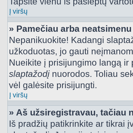
Tapsite vienu iš paslėptų vartot
Į viršų
» Pamečiau arba neatsimenu 
Nepanikuokite! Kadangi slapt
užkoduotas, jo gauti neįmanoma.
Nueikite į prisijungimo langą i
slaptažodį
nuorodos. Toliau sek
vėl galėsite prisijungti.
Į viršų
» Aš užsiregistravau, tačiau n
Iš pradžių patikrinkite ar tikrai 