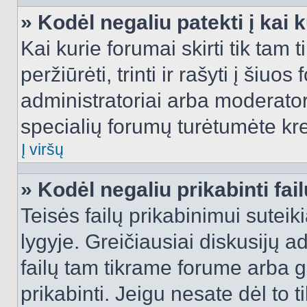
» Kodėl negaliu patekti į kai
Kai kurie forumai skirti tik tam 
peržiūrėti, trinti ir rašyti į ši
administratoriai arba moderatori
specialių forumų turėtumėte krei
Į viršų
» Kodėl negaliu prikabinti fai
Teisės failų prikabinimui sutei
lygyje. Greičiausiai diskusijų ad
failų tam tikrame forume arba ga
prikabinti. Jeigu nesate dėl to t