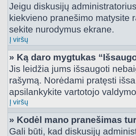
Jeigu diskusijų administratorius
kiekvieno pranešimo matysite r
sekite nurodymus ekrane.
Į viršų
» Ką daro mygtukas “Išsaugo
Jis leidžia jums išsaugoti nebai
rašymą. Norėdami pratęsti išs
apsilankykite vartotojo valdymo
Į viršų
» Kodėl mano pranešimas turi
Gali būti, kad diskusijų admini