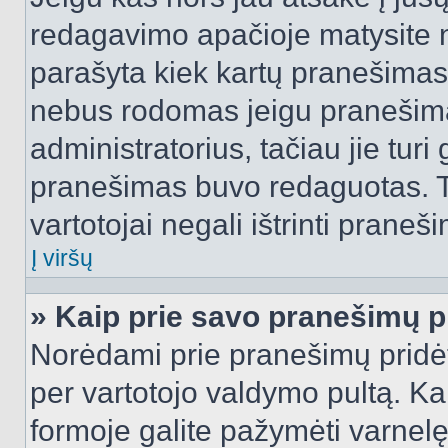
redagavimo apačioje matysite n
parašyta kiek kartų pranešimas
nebus rodomas jeigu pranešim
administratorius, tačiau jie turi
pranešimas buvo redaguotas. Tai
vartotojai negali ištrinti praneši
Į viršų
» Kaip prie savo pranešimų p
Norėdami prie pranešimų pridėti 
per vartotojo valdymo pultą. Ka
formoje galite pažymėti varnel