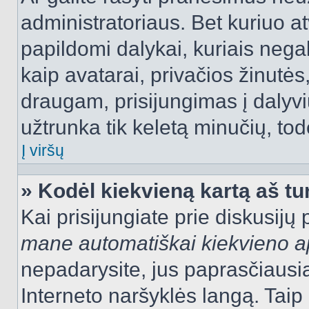
administratoriaus. Bet kuriuo a
papildomi dalykai, kuriais negal
kaip avatarai, privačios žinutės
draugam, prisijungimas į dalyvių
užtrunka tik keletą minučių, todė
Į viršų
» Kodėl kiekvieną kartą aš tur
Kai prisijungiate prie diskusijų
mane automatiškai kiekvieno 
nepadarysite, jus paprasčiausiai
Interneto naršyklės langą. Ta