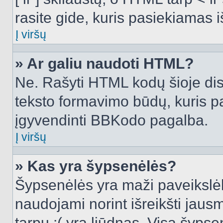
rasite gide, kuris pasiekiamas
Į viršų
» Ar galiu naudoti HTML?
Ne. Rašyti HTML kodų šioje dis
teksto formavimo būdų, kuris 
įgyvendinti BBKodo pagalba.
Į viršų
» Kas yra šypsenėlės?
Šypsenėlės yra maži paveikslėl
naudojami norint išreikšti jausm
tarpu :( yra liūdnas. Visą šyps