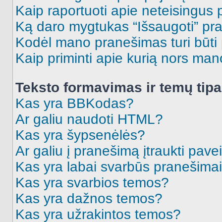
Kaip raportuoti apie neteisingus
Ką daro mygtukas “Išsaugoti” p
Kodėl mano pranešimas turi būti p
Kaip priminti apie kurią nors ma
Teksto formavimas ir temų tipa
Kas yra BBKodas?
Ar galiu naudoti HTML?
Kas yra šypsenėlės?
Ar galiu į pranešimą įtraukti pavei
Kas yra labai svarbūs pranešima
Kas yra svarbios temos?
Kas yra dažnos temos?
Kas yra užrakintos temos?