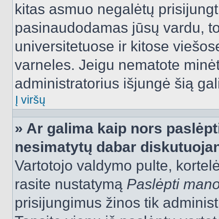
kitas asmuo negalėtų prisijungt
pasinaudodamas jūsų vardu, tod
universitetuose ir kitose viešo
varneles. Jeigu nematote minėt
administratorius išjungė šią ga
Į viršų
» Ar galima kaip nors paslėpt
nesimatytų dabar diskutuojan
Vartotojo valdymo pulte, kortelė
rasite nustatymą
Paslėpti man
prisijungimus žinos tik administr