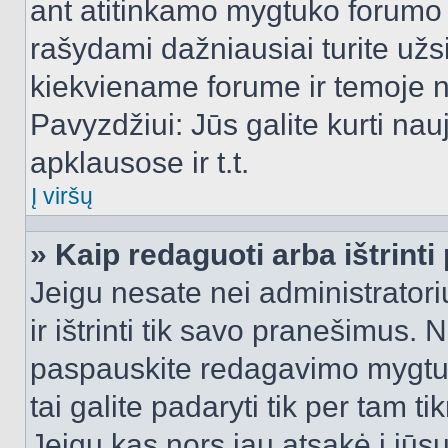
ant atitinkamo mygtuko forumo 
rašydami dažniausiai turite užsi
kiekviename forume ir temoje 
Pavyzdžiui: Jūs galite kurti nau
apklausose ir t.t.
Į viršų
» Kaip redaguoti arba ištrint
Jeigu nesate nei administratori
ir ištrinti tik savo pranešimus
paspauskite redagavimo mygtuk
tai galite padaryti tik per tam 
Jeigu kas nors jau atsakė į jūs