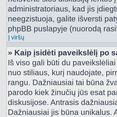
administratoriaus, kad jis įdie
neegzistuoja, galite išversti pa
phpBB puslapyje (nuorodą rasit
Į viršų
» Kaip įsidėti paveikslėlį po 
Iš viso gali būti du paveikslėlia
nuo stiliaus, kurį naudojate, pi
rangu. Dažniausiai tai būna žvai
parodo kiek žinučių jūs esat pa
diskusijose. Antrasis dažniausia
Dažniausiai jis būna unikalus. 