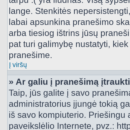
lange. Stenkitės nepersistengti
labai apsunkina pranešimo skai
arba tiesiog ištrins jūsų praneš
pat turi galimybę nustatyti, ki
pranešime.
Į viršų
» Ar galiu į pranešimą įtraukt
Taip, jūs galite į savo pranešimą
administratorius įjungė tokią gal
iš savo kompiuterio. Priešingu a
paveikslėlio Internete, pvz.: 