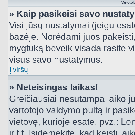
Vartotoj
» Kaip pasikeisi savo nusta
Visi jūsų nustatymai (jeigu es
bazėje. Norėdami juos pakeisti,
mygtuką beveik visada rasite vi
visus savo nustatymus.
Į viršų
» Neteisingas laikas!
Greičiausiai nesutampa laiko juo
vartotojo valdymo pultą ir pasike
vietovę, kurioje esate, pvz.: L
ir t.t. Įsidėmėkite, kad keisti lai