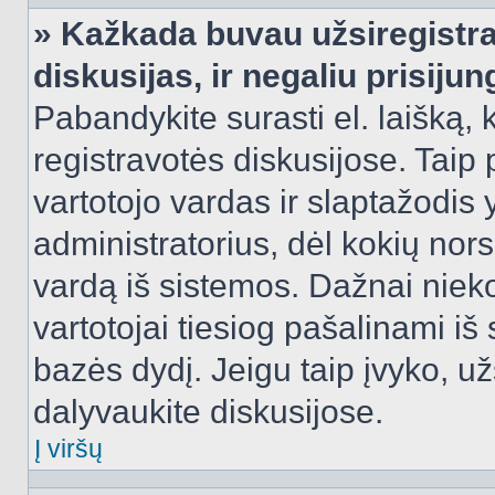
» Kažkada buvau užsiregistra
diskusijas, ir negaliu prisijun
Pabandykite surasti el. laišką, 
registravotės diskusijose. Taip p
vartotojo vardas ir slaptažodis y
administratorius, dėl kokių nors
vardą iš sistemos. Dažnai niek
vartotojai tiesiog pašalinami i
bazės dydį. Jeigu taip įvyko, užs
dalyvaukite diskusijose.
Į viršų