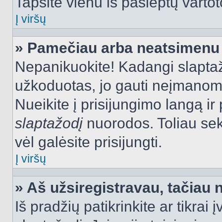
Tapsite vienu iš paslėptų vartot
Į viršų
» Pamečiau arba neatsimenu 
Nepanikuokite! Kadangi slapt
užkoduotas, jo gauti neįmanoma.
Nueikite į prisijungimo langą i
slaptažodį
nuorodos. Toliau sek
vėl galėsite prisijungti.
Į viršų
» Aš užsiregistravau, tačiau n
Iš pradžių patikrinkite ar tikrai 