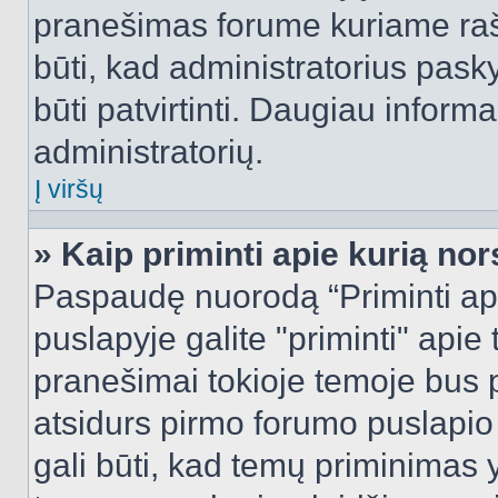
pranešimas forume kuriame rašote
būti, kad administratorius pasky
būti patvirtinti. Daugiau inform
administratorių.
Į viršų
» Kaip priminti apie kurią n
Paspaudę nuorodą “Priminti ap
puslapyje galite "priminti" apie
pranešimai tokioje temoje bus p
atsidurs pirmo forumo puslapio
gali būti, kad temų priminimas 