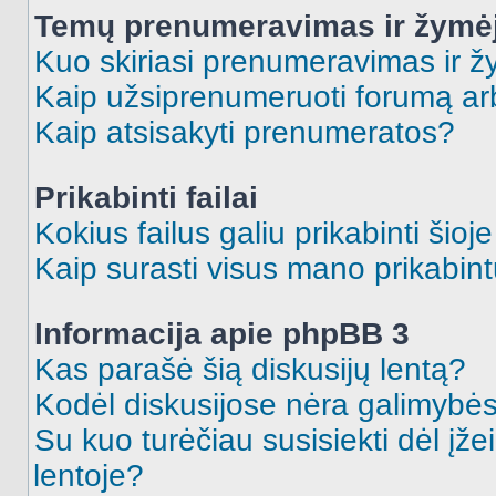
Temų prenumeravimas ir žymė
Kuo skiriasi prenumeravimas ir 
Kaip užsiprenumeruoti forumą a
Kaip atsisakyti prenumeratos?
Prikabinti failai
Kokius failus galiu prikabinti šioj
Kaip surasti visus mano prikabint
Informacija apie phpBB 3
Kas parašė šią diskusijų lentą?
Kodėl diskusijose nėra galimybė
Su kuo turėčiau susisiekti dėl įže
lentoje?