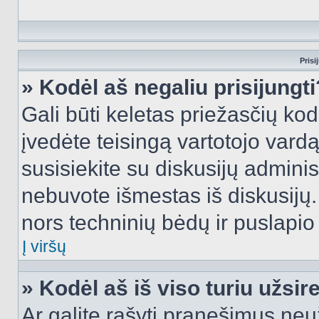
Prisi
» Kodėl aš negaliu prisijungti
Gali būti keletas priežasčių kodė
įvedėte teisingą vartotojo vardą i
susisiekite su diskusijų administ
nebuvote išmestas iš diskusijų. T
nors techninių bėdų ir puslapio s
Į viršų
» Kodėl aš iš viso turiu užsir
Ar galite rašyti pranešimus neu