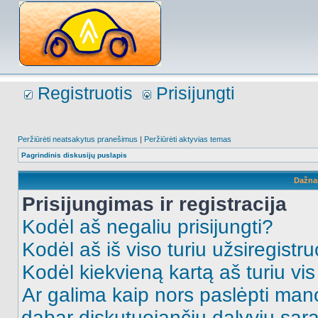
Registruotis
Prisijungti
Peržiūrėti neatsakytus pranešimus
|
Peržiūrėti aktyvias temas
Pagrindinis diskusijų puslapis
Dažna
Prisijungimas ir registracija
Kodėl aš negaliu prisijungti?
Kodėl aš iš viso turiu užsiregistru
Kodėl kiekvieną kartą aš turiu vis 
Ar galima kaip nors paslėpti man
dabar diskutuojančių dalyvių sąr