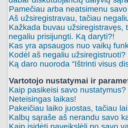
Pamečiau arba neatsimenu savo 
Aš užsiregistravau, tačiau negaliu 
Kažkada buvau užsiregistravęs, ta
negaliu prisijungti. Ką daryti?!
Kas yra apsaugos nuo vaikų fun
Kodėl aš negaliu užsiregistruoti?
Ką daro nuoroda “Ištrinti visus di
Vartotojo nustatymai ir parame
Kaip pasikeisi savo nustatymus?
Neteisingas laikas!
Pakeičiau laiko juostas, tačiau lai
Kalbų sąraše aš nerandu savo ka
Kaip įsidėti paveikslėlį po savo v