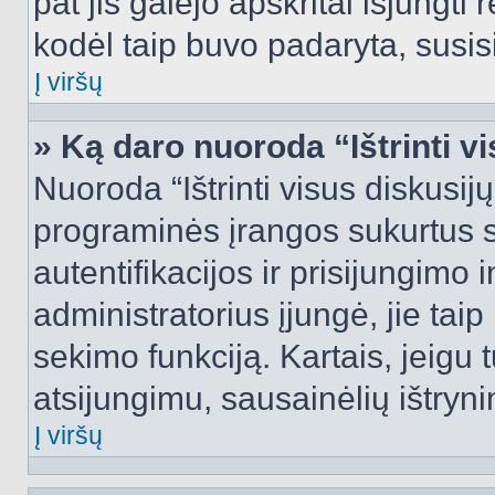
pat jis galėjo apskritai išjungti 
kodėl taip buvo padaryta, susisi
Į viršų
» Ką daro nuoroda “Ištrinti v
Nuoroda “Ištrinti visus diskusij
programinės įrangos sukurtus 
autentifikacijos ir prisijungimo 
administratorius įjungė, jie tai
sekimo funkciją. Kartais, jeigu 
atsijungimu, sausainėlių ištryni
Į viršų