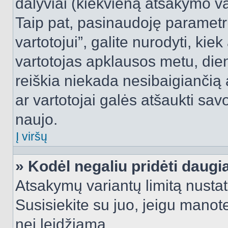
dalyviai (kiekvieną atsakymo var
Taip pat, pasinaudoję parametr
vartotojui”, galite nurodyti, kie
vartotojas apklausos metu, dien
reiškia niekada nesibaigiančią a
ar vartotojai galės atšaukti sav
naujo.
Į viršų
» Kodėl negaliu pridėti daug
Atsakymų variantų limitą nustat
Susisiekite su juo, jeigu manot
nei leidžiama.