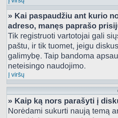
Į viršų
» Kai paspaudžiu ant kurio no
adreso, manęs paprašo prisij
Tik registruoti vartotojai gali s
paštu, ir tik tuomet, jeigu disku
galimybę. Taip bandoma apsaugo
neteisingo naudojimo.
Į viršų
» Kaip ką nors parašyti į dis
Norėdami sukurti naują temą a