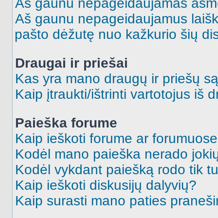
Aš gaunu nepageidaujamas asme
Aš gaunu nepageidaujamus laiškus
pašto dėžutę nuo kažkurio šių dis
Draugai ir priešai
Kas yra mano draugų ir priešų są
Kaip įtraukti/ištrinti vartotojus i
Paieška forume
Kaip ieškoti forume ar forumuos
Kodėl mano paieška nerado jokių
Kodėl vykdant paiešką rodo tik tu
Kaip ieškoti diskusijų dalyvių?
Kaip surasti mano paties praneš