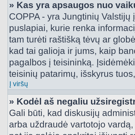
» Kas yra apsaugos nuo vaik
COPPA - yra Jungtinių Valstijų į
puslapiai, kurie renka informac
tam turėti raštišką tėvų ar globė
kad tai galioja ir jums, kaip ba
pagalbos į teisininką. Įsidėmėk
teisinių patarimų, išskyrus tuos,
Į viršų
» Kodėl aš negaliu užsiregist
Gali būti, kad diskusijų admini
arba uždraudė vartotojo vardą, 