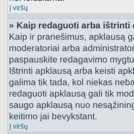
Į viršų
» Kaip redaguoti arba ištrint
Kaip ir pranešimus, apklausą gal
moderatoriai arba administrato
paspauskite redagavimo mygtu
Ištrinti apklausą arba keisti a
galima tik tada, kol niekas neba
redaguoti apklausą gali tik mode
saugo apklausą nuo nesąžinin
keitimo jai bevykstant.
Į viršų