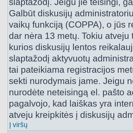
slaptažodį. Jeigu jie teisingi, ga
Galbūt diskusijų administrator
vaikų funkciją (COPPA), o jūs r
dar nėra 13 metų. Tokiu atveju 
kurios diskusijų lentos reikalauj
slaptažodį aktyvuotų administra
tai pateikiama registracijos metu.
sekti nurodymais jame. Jeigu ne
nurodėte neteisingą el. pašto 
pagalvojo, kad laiškas yra inte
atveju kreipkitės į diskusijų adm
Į viršų