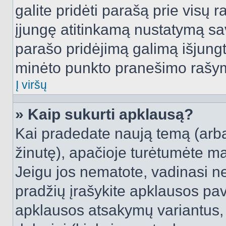
galite pridėti parašą prie visų 
įjungę atitinkamą nustatymą sa
parašo pridėjimą galimą išjung
minėto punkto pranešimo rašy
Į viršų
» Kaip sukurti apklausą?
Kai pradedate naują temą (arb
žinutę), apačioje turėtumėte ma
Jeigu jos nematote, vadinasi net
pradžių įrašykite apklausos pav
apklausos atsakymų variantus,