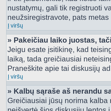
nustatymų, gali tik registruoti va
neužsiregistravote, pats metas b
Į viršų
» Pakeičiau laiko juostas, tač
Jeigu esate įsitikinę, kad teisin
laiką, tada greičiausiai neteisi
Praneškite apie tai diskusijų ad
Į viršų
» Kalbų sąraše aš nerandu s
Greičiausiai jūsų norima kalba 
neišvertė šios diskusijų lentos 