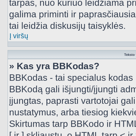
tarpas, nuo kuriuo leidžiama pr
galima priminti ir paprasčiausiai 
tai leidžia diskusijų taisyklės.
Į viršų
Teksto 
» Kas yra BBKodas?
BBKodas - tai specialus kodas 
BBKodą gali išjungti/įjungti ad
įjungtas, paprasti vartotojai gali 
nustatymus, arba tiesiog kiek
Skirtumas tarp BBKodo ir HTML
[ ir ] skliaustų, o HTML tarp <