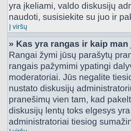
yra įkeliami, valdo diskusijų ad
naudoti, susisiekite su juo ir pa
Į viršų
» Kas yra rangas ir kaip man j
Rangai žymi jūsų parašytų prane
rangais pažymimi ypatingi dalyvi
moderatoriai. Jūs negalite tiesi
nustato diskusijų administrator
pranešimų vien tam, kad pake
diskusijų lentų toks elgesys yr
administratoriai tiesiog sumaži