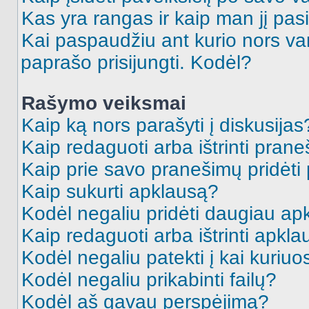
Kas yra rangas ir kaip man jį pasi
Kai paspaudžiu ant kurio nors va
paprašo prisijungti. Kodėl?
Rašymo veiksmai
Kaip ką nors parašyti į diskusijas
Kaip redaguoti arba ištrinti pran
Kaip prie savo pranešimų pridėti
Kaip sukurti apklausą?
Kodėl negaliu pridėti daugiau a
Kaip redaguoti arba ištrinti apkl
Kodėl negaliu patekti į kai kuriu
Kodėl negaliu prikabinti failų?
Kodėl aš gavau perspėjimą?