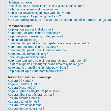
Neteisingas laikas!
Pakeičiau laiko juostas, tačiau laikas vis tiek neteisingas!
Kalbų sąraše aš nerandu savo kalbos!
Kaip įsidėti paveikslėlį po savo vartotojo vardu?
Kas yra rangas ir kaip man jį pasikeisti?
Kai paspaudžiu ant kurio nors vartotojo elektroninio pašto adreso, manęs pap
Rašymo veiksmai
Kaip ką nors parašyti į diskusijas?
Kaip redaguoti arba ištrinti pranešimą?
Kaip prie savo pranešimų pridėti parašą?
Kaip sukurti apklausą?
Kodėl negaliu pridėti daugiau apklausos atsakymų variantų?
Kaip redaguoti arba ištrinti apklausą?
Kodėl negaliu patekti į kai kuriuos forumus?
Kodėl negaliu prikabinti failų?
Kodėl aš gavau perspėjimą?
Kaip raportuoti apie neteisingus pranešimus moderatoriui?
Ką daro mygtukas “Išsaugoti” pranešimo rašymo lange?
Kodėl mano pranešimas turi būti patvirtintas?
Kaip priminti apie kurią nors mano temą?
Teksto formavimas ir temų tipai
Kas yra BBKodas?
Ar galiu naudoti HTML?
Kas yra šypsenėlės?
Ar galiu į pranešimą įtraukti paveikslėlį?
Kas yra labai svarbūs pranešimai?
Kas yra svarbios temos?
Kas yra dažnos temos?
Kas yra užrakintos temos?
Kas yra temų piktogramos?