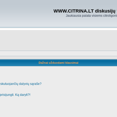
WWW.CITRINA.LT diskusijų
Jaukiausia palata visiems citroligo
Dažnai užduodami klausimai
iskutuojančių dalyvių sąraše?
risijungti. Ką daryti?!