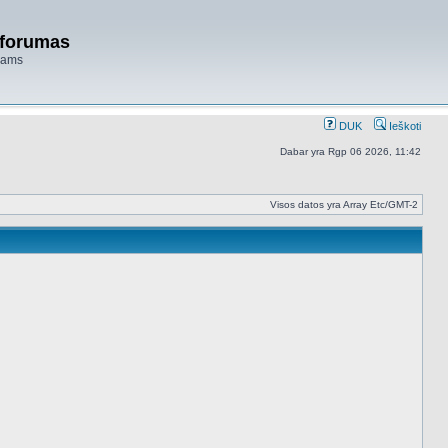
 forumas
niams
DUK
Ieškoti
Dabar yra Rgp 06 2026, 11:42
Visos datos yra Array Etc/GMT-2