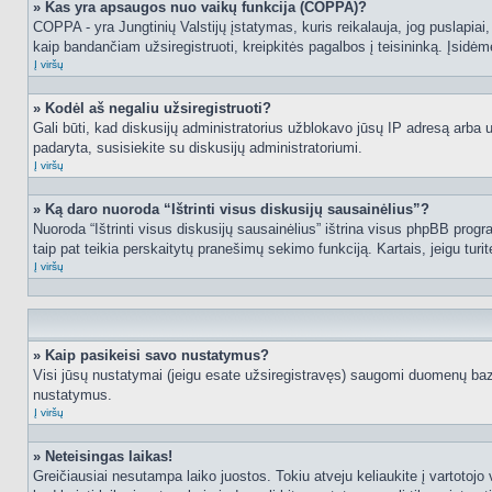
» Kas yra apsaugos nuo vaikų funkcija (COPPA)?
COPPA - yra Jungtinių Valstijų įstatymas, kuris reikalauja, jog puslapiai, 
kaip bandančiam užsiregistruoti, kreipkitės pagalbos į teisininką. Įsidėm
Į viršų
» Kodėl aš negaliu užsiregistruoti?
Gali būti, kad diskusijų administratorius užblokavo jūsų IP adresą arba užd
padaryta, susisiekite su diskusijų administratoriumi.
Į viršų
» Ką daro nuoroda “Ištrinti visus diskusijų sausainėlius”?
Nuoroda “Ištrinti visus diskusijų sausainėlius” ištrina visus phpBB progr
taip pat teikia perskaitytų pranešimų sekimo funkciją. Kartais, jeigu turi
Į viršų
» Kaip pasikeisi savo nustatymus?
Visi jūsų nustatymai (jeigu esate užsiregistravęs) saugomi duomenų bazė
nustatymus.
Į viršų
» Neteisingas laikas!
Greičiausiai nesutampa laiko juostos. Tokiu atveju keliaukite į vartotojo v