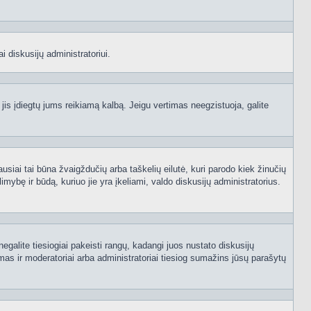
i diskusijų administratoriui.
 jis įdiegtų jums reikiamą kalbą. Jeigu vertimas neegzistuoja, galite
ausiai tai būna žvaigždučių arba taškelių eilutė, kuri parodo kiek žinučių
mybę ir būdą, kuriuo jie yra įkeliami, valdo diskusijų administratorius.
egalite tiesiogiai pakeisti rangų, kadangi juos nustato diskusijų
as ir moderatoriai arba administratoriai tiesiog sumažins jūsų parašytų