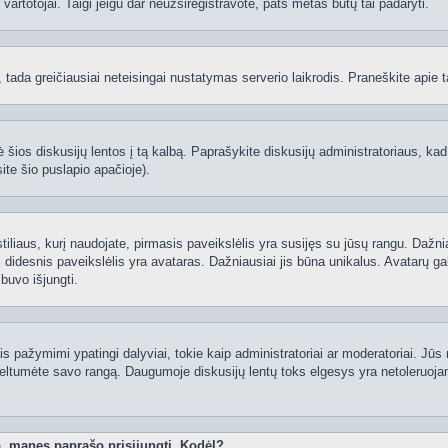
ti vartotojai. Taigi jeigu dar neužsiregistravote, pats metas būtų tai padaryti.
ą, tada greičiausiai neteisingai nustatymas serverio laikrodis. Praneškite apie ta
 šios diskusijų lentos į tą kalbą. Paprašykite diskusijų administratoriaus, kad
ite šio puslapio apačioje).
 stiliaus, kurį naudojate, pirmasis paveikslėlis yra susijęs su jūsų rangu. Dažni
 didesnis paveikslėlis yra avataras. Dažniausiai jis būna unikalus. Avatarų gali
 buvo išjungti.
 pažymimi ypatingi dalyviai, tokie kaip administratoriai ar moderatoriai. Jūs n
eltumėte savo rangą. Daugumoje diskusijų lentų toks elgesys yra netoleruojam
o, manęs paprašo prisijungti. Kodėl?