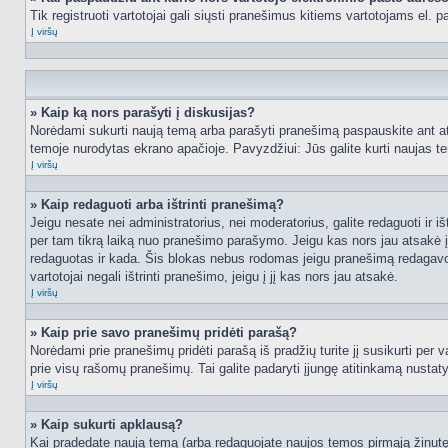
Tik registruoti vartotojai gali siųsti pranešimus kitiems vartotojams el.
Į viršų
» Kaip ką nors parašyti į diskusijas?
Norėdami sukurti naują temą arba parašyti pranešimą paspauskite ant at
temoje nurodytas ekrano apačioje. Pavyzdžiui: Jūs galite kurti naujas tem
Į viršų
» Kaip redaguoti arba ištrinti pranešimą?
Jeigu nesate nei administratorius, nei moderatorius, galite redaguoti ir
per tam tikrą laiką nuo pranešimo parašymo. Jeigu kas nors jau atsakė 
redaguotas ir kada. Šis blokas nebus rodomas jeigu pranešimą redagavo mo
vartotojai negali ištrinti pranešimo, jeigu į jį kas nors jau atsakė.
Į viršų
» Kaip prie savo pranešimų pridėti parašą?
Norėdami prie pranešimų pridėti parašą iš pradžių turite jį susikurti per
prie visų rašomų pranešimų. Tai galite padaryti įjungę atitinkamą nusta
Į viršų
» Kaip sukurti apklausą?
Kai pradedate naują temą (arba redaguojate naujos temos pirmąją žinutę),