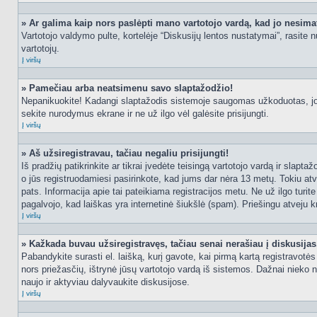
» Ar galima kaip nors paslėpti mano vartotojo vardą, kad jo nesima
Vartotojo valdymo pulte, kortelėje “Diskusijų lentos nustatymai”, rasite
vartotojų.
Į viršų
» Pamečiau arba neatsimenu savo slaptažodžio!
Nepanikuokite! Kadangi slaptažodis sistemoje saugomas užkoduotas, jo ga
sekite nurodymus ekrane ir ne už ilgo vėl galėsite prisijungti.
Į viršų
» Aš užsiregistravau, tačiau negaliu prisijungti!
Iš pradžių patikrinkite ar tikrai įvedėte teisingą vartotojo vardą ir slapt
o jūs registruodamiesi pasirinkote, kad jums dar nėra 13 metų. Tokiu atve
pats. Informacija apie tai pateikiama registracijos metu. Ne už ilgo turit
pagalvojo, kad laiškas yra internetinė šiukšlė (spam). Priešingu atveju kr
Į viršų
» Kažkada buvau užsiregistravęs, tačiau senai nerašiau į diskusijas, 
Pabandykite surasti el. laišką, kurį gavote, kai pirmą kartą registravotės d
nors priežasčių, ištrynė jūsų vartotojo vardą iš sistemos. Dažnai nieko 
naujo ir aktyviau dalyvaukite diskusijose.
Į viršų