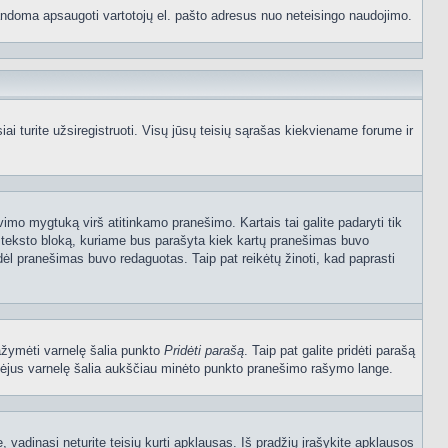
p bandoma apsaugoti vartotojų el. pašto adresus nuo neteisingo naudojimo.
 turite užsiregistruoti. Visų jūsų teisių sąrašas kiekviename forume ir
vimo mygtuką virš atitinkamo pranešimo. Kartais tai galite padaryti tik
į teksto bloką, kuriame bus parašyta kiek kartų pranešimas buvo
dėl pranešimas buvo redaguotas. Taip pat reikėtų žinoti, kad paprasti
pažymėti varnelę šalia punkto
Pridėti parašą
. Taip pat galite pridėti parašą
ymėjus varnelę šalia aukščiau minėto punkto pranešimo rašymo lange.
vadinasi neturite teisių kurti apklausas. Iš pradžių įrašykite apklausos