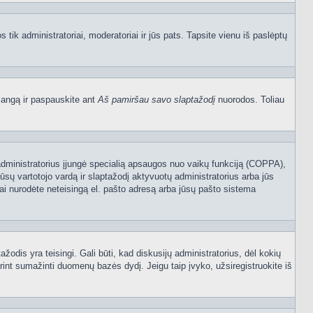
os tik administratoriai, moderatoriai ir jūs pats. Tapsite vienu iš paslėptų
langą ir paspauskite ant
Aš pamiršau savo slaptažodį
nuorodos. Toliau
sijų administratorius įjungė specialią apsaugos nuo vaikų funkciją (COPPA),
ūsų vartotojo vardą ir slaptažodį aktyvuotų administratorius arba jūs
usiai nurodėte neteisingą el. pašto adresą arba jūsų pašto sistema
tažodis yra teisingi. Gali būti, kad diskusijų administratorius, dėl kokių
rint sumažinti duomenų bazės dydį. Jeigu taip įvyko, užsiregistruokite iš