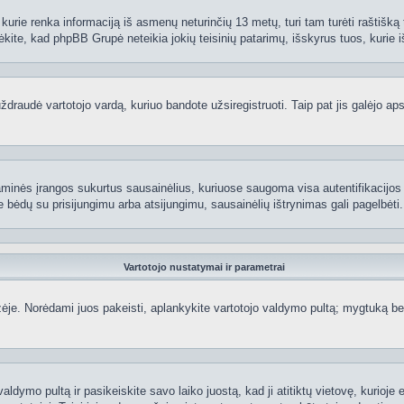
kurie renka informaciją iš asmenų neturinčių 13 metų, turi tam turėti raštišką t
ėkite, kad phpBB Grupė neteikia jokių teisinių patarimų, išskyrus tuos, kurie i
raudė vartotojo vardą, kuriuo bandote užsiregistruoti. Taip pat jis galėjo apskr
aminės įrangos sukurtus sausainėlius, kuriuose saugoma visa autentifikacijos ir
te bėdų su prisijungimu arba atsijungimu, sausainėlių ištrynimas gali pagelbėti.
Vartotojo nustatymai ir parametrai
je. Norėdami juos pakeisti, aplankykite vartotojo valdymo pultą; mygtuką beve
aldymo pultą ir pasikeiskite savo laiko juostą, kad ji atitiktų vietovę, kurioje