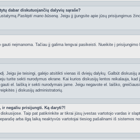
tytų dabar diskutuojančių dalyvių sąraše?
 nustatymą
Paslėpti mano būseną
. Jeigu jį įjungsite apie jūsų prisijungimus žin
uti neįmanoma. Tačiau jį galima lengvai pasikeisti. Nueikite į prisijungimo 
ažodį. Jeigu jie teisingi, galėjo atsitikti vienas iš dviejų dalykų. Galbūt disku
ju turite sekti nurodymus ekrane. Kai kurios diskusijų lentos reikalauja, kad j
e gauti el. laišką ir sekti nurodymais jame. Jeigu negavote el. laiško, greičia
eipkitės į diskusijų administratorių.
ir negaliu prisijungti. Ką daryti?!
iskusijose. Taip pat patikrinkite ar tikrai jūsų įvestas vartotojo vardas ir slap
neparašę arba ilgą laiką neaktyvūs vartotojai tiesiog pašalinami iš sistemos no