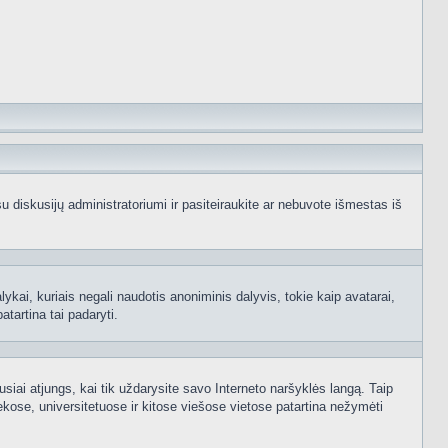
e su diskusijų administratoriumi ir pasiteiraukite ar nebuvote išmestas iš
ykai, kuriais negali naudotis anoniminis dalyvis, tokie kaip avatarai,
atartina tai padaryti.
usiai atjungs, kai tik uždarysite savo Interneto naršyklės langą. Taip
kose, universitetuose ir kitose viešose vietose patartina nežymėti