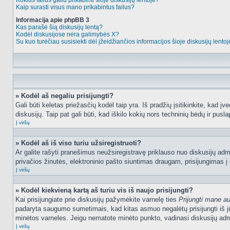
Kokius failus galiu prikabinti šioje diskusijų lentoje?
Kaip surasti visus mano prikabintus failus?
Informacija apie phpBB 3
Kas parašė šią diskusijų lentą?
Kodėl diskusijose nėra galimybės X?
Su kuo turėčiau susisiekti dėl įžeidžiančios informacijos šioje diskusijų lento
» Kodėl aš negaliu prisijungti?
Gali būti keletas priežasčių kodėl taip yra. Iš pradžių įsitikinkite, kad įv
diskusijų. Taip pat gali būti, kad iškilo kokių nors techninių bėdų ir puslap
Į viršų
» Kodėl aš iš viso turiu užsiregistruoti?
Ar galite rašyti pranešimus neužsiregistravę priklauso nuo diskusijų admi
privačios žinutės, elektroninio pašto siuntimas draugam, prisijungimas į da
Į viršų
» Kodėl kiekvieną kartą aš turiu vis iš naujo prisijungti?
Kai prisijungiate prie diskusijų pažymėkite varnelę ties
Prijungti mane a
padaryta saugumo sumetimais, kad kitas asmuo negalėtų prisijungti iš jū
minėtos varneles. Jeigu nematote minėto punkto, vadinasi diskusijų admi
Į viršų