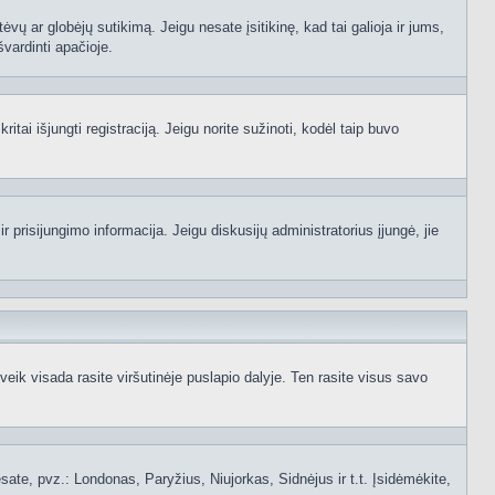
ėvų ar globėjų sutikimą. Jeigu nesate įsitikinę, kad tai galioja ir jums,
švardinti apačioje.
itai išjungti registraciją. Jeigu norite sužinoti, kodėl taip buvo
 prisijungimo informacija. Jeigu diskusijų administratorius įjungė, jie
ik visada rasite viršutinėje puslapio dalyje. Ten rasite visus savo
 esate, pvz.: Londonas, Paryžius, Niujorkas, Sidnėjus ir t.t. Įsidėmėkite,