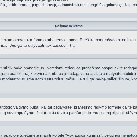
 paštu, ir tik tuomet, jeigu diskusijų administratorius įjungė šią galimybę. Tai
Rašymo veiksmai
itinkamo mygtuko forumo arba temos lange. Prieš ką nors rašydami dažniausiai
as, Jūs galite dalyvauti apklausose ir t.t.
 ištrinti tik savo pranešimus. Norėdami redaguoti pranešimą paspauskite redaga
į jūsų pranešimą, kiekvieną kartą po jo redagavimo apačioje matysite nedidel
deratorius arba administratorius, tačiau jie turi galimybę palikti žinutę, ko
 vartotojo valdymo pultą. Kai tai padarysite, pranešimo rašymo formoje galite 
tymą savo aprašyme. Net ir tokiu atveju parašo pridėjimą galimą išjungti atž
 apačioje turėtumėte matyti kortelę “Apklausos kūrimas”. Jeigu jos nematote, 