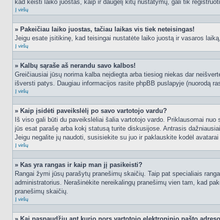
kad keisti laiko juostas, kaip ir daugelį kitų nustatymų, gali tik registruo
Į viršų
» Pakeičiau laiko juostas, tačiau laikas vis tiek neteisingas!
Jeigu esate įsitikinę, kad teisingai nustatėte laiko juostą ir vasaros laik
Į viršų
» Kalbų sąraše aš nerandu savo kalbos!
Greičiausiai jūsų norima kalba neįdiegta arba tiesiog niekas dar neišvertė
išversti patys. Daugiau informacijos rasite phpBB puslapyje (nuorodą ras
Į viršų
» Kaip įsidėti paveikslėlį po savo vartotojo vardu?
Iš viso gali būti du paveikslėliai šalia vartotojo vardo. Priklausomai nuo
jūs esat parašę arba kokį statusą turite diskusijose. Antrasis dažniausiai
Jeigu negalite jų naudoti, susisiekite su juo ir paklauskite kodėl avatarai
Į viršų
» Kas yra rangas ir kaip man jį pasikeisti?
Rangai žymi jūsų parašytų pranešimų skaičių. Taip pat specialiais rangais
administratorius. Nerašinėkite nereikalingų pranešimų vien tam, kad pak
pranešimų skaičių.
Į viršų
» Kai paspaudžiu ant kurio nors vartotojo elektroninio pašto adres