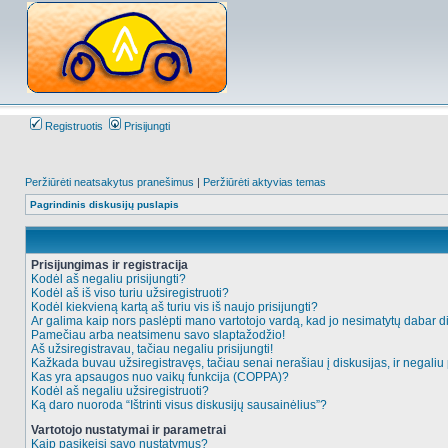
Registruotis
Prisijungti
Peržiūrėti neatsakytus pranešimus
|
Peržiūrėti aktyvias temas
Pagrindinis diskusijų puslapis
Prisijungimas ir registracija
Kodėl aš negaliu prisijungti?
Kodėl aš iš viso turiu užsiregistruoti?
Kodėl kiekvieną kartą aš turiu vis iš naujo prisijungti?
Ar galima kaip nors paslėpti mano vartotojo vardą, kad jo nesimatytų dabar d
Pamečiau arba neatsimenu savo slaptažodžio!
Aš užsiregistravau, tačiau negaliu prisijungti!
Kažkada buvau užsiregistravęs, tačiau senai nerašiau į diskusijas, ir negaliu p
Kas yra apsaugos nuo vaikų funkcija (COPPA)?
Kodėl aš negaliu užsiregistruoti?
Ką daro nuoroda “Ištrinti visus diskusijų sausainėlius”?
Vartotojo nustatymai ir parametrai
Kaip pasikeisi savo nustatymus?