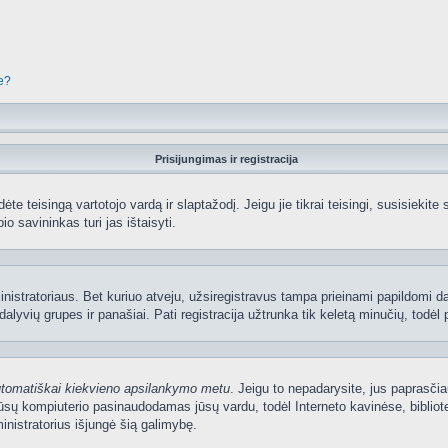
je?
Prisijungimas ir registracija
edėte teisingą vartotojo vardą ir slaptažodį. Jeigu jie tikrai teisingi, susisiekit
io savininkas turi jas ištaisyti.
nistratoriaus. Bet kuriuo atveju, užsiregistravus tampa prieinami papildomi dal
lyvių grupes ir panašiai. Pati registracija užtrunka tik keletą minučių, todėl p
utomatiškai kiekvieno apsilankymo metu
. Jeigu to nepadarysite, jus paprasčia
sų kompiuterio pasinaudodamas jūsų vardu, todėl Interneto kavinėse, bibliote
nistratorius išjungė šią galimybę.