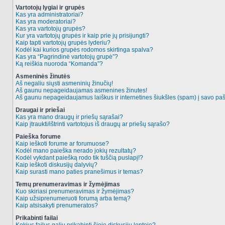
Vartotojų lygiai ir grupės
Kas yra administratoriai?
Kas yra moderatoriai?
Kas yra vartotojų grupės?
Kur yra vartotojų grupės ir kaip prie jų prisijungti?
Kaip tapti vartotojų grupės lyderiu?
Kodėl kai kurios grupės rodomos skirtinga spalva?
Kas yra “Pagrindinė vartotojų grupė”?
Ką reiškia nuoroda “Komanda”?
Asmeninės žinutės
Aš negaliu siųsti asmeninių žinučių!
Aš gaunu nepageidaujamas asmenines žinutes!
Aš gaunu nepageidaujamus laiškus ir internetines šiukšles (spam) į savo pašt
Draugai ir priešai
Kas yra mano draugų ir priešų sąrašai?
Kaip įtraukti/ištrinti vartotojus iš draugų ar priešų sąrašo?
Paieška forume
Kaip ieškoti forume ar forumuose?
Kodėl mano paieška nerado jokių rezultatų?
Kodėl vykdant paiešką rodo tik tuščią puslapį!?
Kaip ieškoti diskusijų dalyvių?
Kaip surasti mano paties pranešimus ir temas?
Temų prenumeravimas ir žymėjimas
Kuo skiriasi prenumeravimas ir žymėjimas?
Kaip užsiprenumeruoti forumą arba temą?
Kaip atsisakyti prenumeratos?
Prikabinti failai