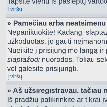
Tapsite vienu iš paslėptų vartot
Į viršų
» Pamečiau arba neatsimenu 
Nepanikuokite! Kadangi slapt
užkoduotas, jo gauti neįmanoma.
Nueikite į prisijungimo langą i
slaptažodį
nuorodos. Toliau sek
vėl galėsite prisijungti.
Į viršų
» Aš užsiregistravau, tačiau n
Iš pradžių patikrinkite ar tikrai 