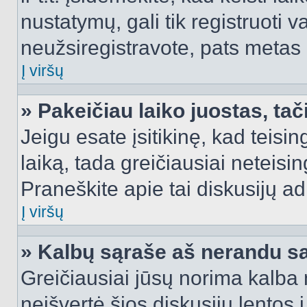
nustatymų, gali tik registruoti va
neužsiregistravote, pats metas b
Į viršų
» Pakeičiau laiko juostas, tač
Jeigu esate įsitikinę, kad teisin
laiką, tada greičiausiai neteisi
Praneškite apie tai diskusijų ad
Į viršų
» Kalbų sąraše aš nerandu s
Greičiausiai jūsų norima kalba 
neišvertė šios diskusijų lentos 