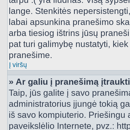
lange. Stenkitės nepersistengti
labai apsunkina pranešimo skai
arba tiesiog ištrins jūsų praneš
pat turi galimybę nustatyti, ki
pranešime.
Į viršų
» Ar galiu į pranešimą įtraukt
Taip, jūs galite į savo pranešimą
administratorius įjungė tokią gal
iš savo kompiuterio. Priešingu a
paveikslėlio Internete, pvz.: 