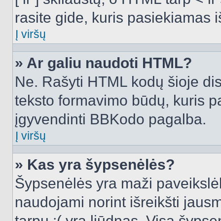
rasite gide, kuris pasiekiamas
Į viršų
» Ar galiu naudoti HTML?
Ne. Rašyti HTML kodų šioje dis
teksto formavimo būdų, kuris 
įgyvendinti BBKodo pagalba.
Į viršų
» Kas yra šypsenėlės?
Šypsenėlės yra maži paveikslėl
naudojami norint išreikšti jausm
tarpu :( yra liūdnas. Visą šyps