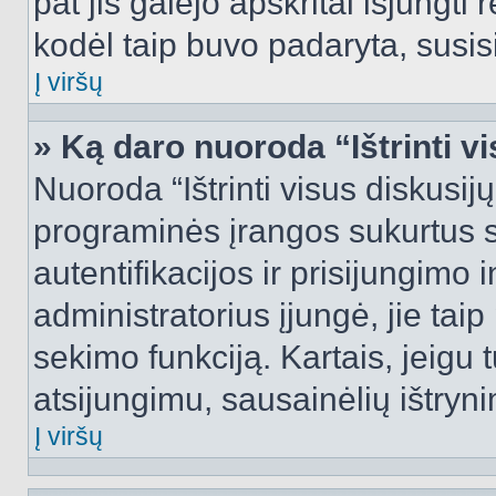
pat jis galėjo apskritai išjungti 
kodėl taip buvo padaryta, susisi
Į viršų
» Ką daro nuoroda “Ištrinti v
Nuoroda “Ištrinti visus diskusij
programinės įrangos sukurtus 
autentifikacijos ir prisijungimo 
administratorius įjungė, jie tai
sekimo funkciją. Kartais, jeigu 
atsijungimu, sausainėlių ištryni
Į viršų