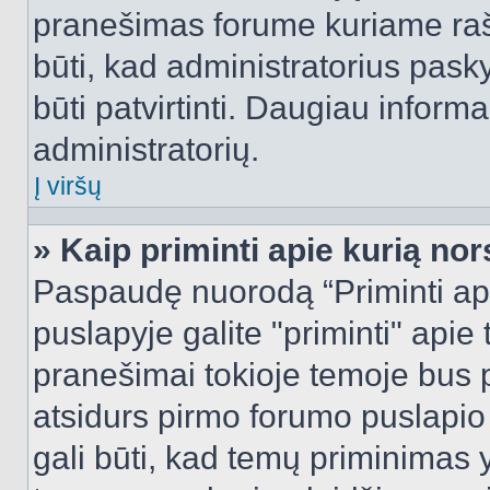
pranešimas forume kuriame rašote
būti, kad administratorius pasky
būti patvirtinti. Daugiau inform
administratorių.
Į viršų
» Kaip priminti apie kurią n
Paspaudę nuorodą “Priminti ap
puslapyje galite "priminti" apie
pranešimai tokioje temoje bus p
atsidurs pirmo forumo puslapio
gali būti, kad temų priminimas 