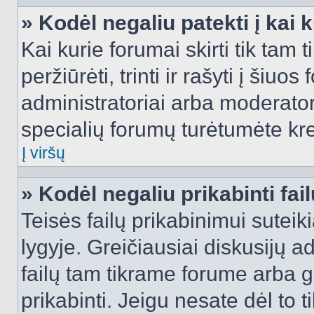
» Kodėl negaliu patekti į kai
Kai kurie forumai skirti tik tam 
peržiūrėti, trinti ir rašyti į ši
administratoriai arba moderatori
specialių forumų turėtumėte krei
Į viršų
» Kodėl negaliu prikabinti fai
Teisės failų prikabinimui sutei
lygyje. Greičiausiai diskusijų ad
failų tam tikrame forume arba ga
prikabinti. Jeigu nesate dėl to t