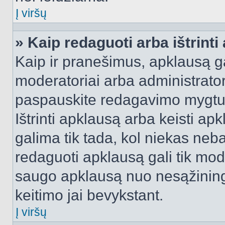
Į viršų
» Kaip redaguoti arba ištrint
Kaip ir pranešimus, apklausą gal
moderatoriai arba administrato
paspauskite redagavimo mygtu
Ištrinti apklausą arba keisti a
galima tik tada, kol niekas neba
redaguoti apklausą gali tik mode
saugo apklausą nuo nesąžinin
keitimo jai bevykstant.
Į viršų