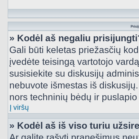
Prisi
» Kodėl aš negaliu prisijungti
Gali būti keletas priežasčių kodė
įvedėte teisingą vartotojo vardą i
susisiekite su diskusijų administ
nebuvote išmestas iš diskusijų. T
nors techninių bėdų ir puslapio s
Į viršų
» Kodėl aš iš viso turiu užsir
Ar galite rašyti pranešimus neu