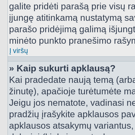
galite pridėti parašą prie visų 
įjungę atitinkamą nustatymą sa
parašo pridėjimą galimą išjung
minėto punkto pranešimo rašy
Į viršų
» Kaip sukurti apklausą?
Kai pradedate naują temą (arb
žinutę), apačioje turėtumėte ma
Jeigu jos nematote, vadinasi net
pradžių įrašykite apklausos pav
apklausos atsakymų variantus,