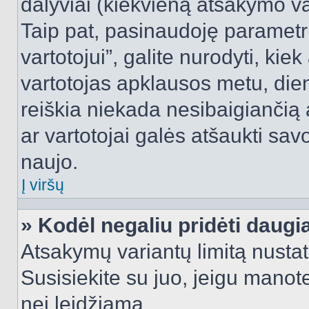
dalyviai (kiekvieną atsakymo var
Taip pat, pasinaudoję parametr
vartotojui”, galite nurodyti, kie
vartotojas apklausos metu, dien
reiškia niekada nesibaigiančią a
ar vartotojai galės atšaukti sav
naujo.
Į viršų
» Kodėl negaliu pridėti daug
Atsakymų variantų limitą nustat
Susisiekite su juo, jeigu manot
nei leidžiama.