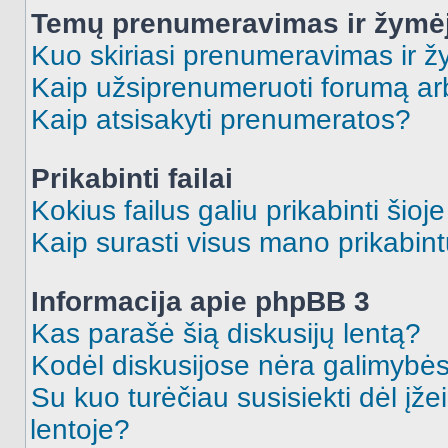
Temų prenumeravimas ir žymė
Kuo skiriasi prenumeravimas ir 
Kaip užsiprenumeruoti forumą a
Kaip atsisakyti prenumeratos?
Prikabinti failai
Kokius failus galiu prikabinti šioj
Kaip surasti visus mano prikabint
Informacija apie phpBB 3
Kas parašė šią diskusijų lentą?
Kodėl diskusijose nėra galimybė
Su kuo turėčiau susisiekti dėl įže
lentoje?