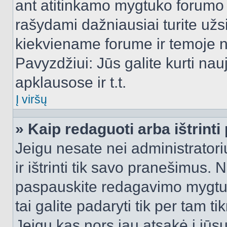
ant atitinkamo mygtuko forumo 
rašydami dažniausiai turite užsi
kiekviename forume ir temoje 
Pavyzdžiui: Jūs galite kurti nau
apklausose ir t.t.
Į viršų
» Kaip redaguoti arba ištrint
Jeigu nesate nei administratori
ir ištrinti tik savo pranešimus
paspauskite redagavimo mygtuk
tai galite padaryti tik per tam 
Jeigu kas nors jau atsakė į jūs