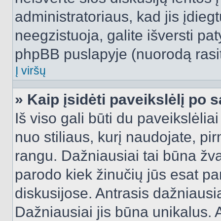
administratoriaus, kad jis įdie
neegzistuoja, galite išversti pa
phpBB puslapyje (nuorodą rasit
Į viršų
» Kaip įsidėti paveikslėlį po 
Iš viso gali būti du paveikslėlia
nuo stiliaus, kurį naudojate, pi
rangu. Dažniausiai tai būna žvai
parodo kiek žinučių jūs esat pa
diskusijose. Antrasis dažniausia
Dažniausiai jis būna unikalus. 