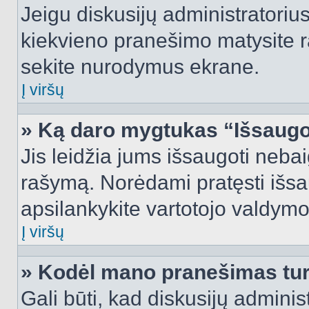
Jeigu diskusijų administratorius
kiekvieno pranešimo matysite r
sekite nurodymus ekrane.
Į viršų
» Ką daro mygtukas “Išsaugo
Jis leidžia jums išsaugoti nebai
rašymą. Norėdami pratęsti išs
apsilankykite vartotojo valdymo
Į viršų
» Kodėl mano pranešimas turi
Gali būti, kad diskusijų admini