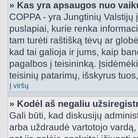
» Kas yra apsaugos nuo vaik
COPPA - yra Jungtinių Valstijų į
puslapiai, kurie renka informac
tam turėti raštišką tėvų ar globė
kad tai galioja ir jums, kaip ba
pagalbos į teisininką. Įsidėmėk
teisinių patarimų, išskyrus tuos,
Į viršų
» Kodėl aš negaliu užsiregist
Gali būti, kad diskusijų admini
arba uždraudė vartotojo vardą, 