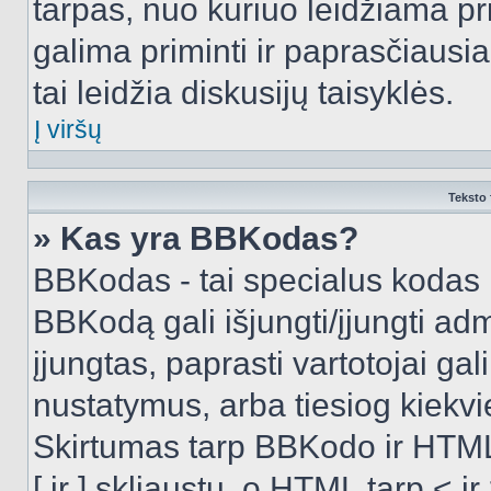
tarpas, nuo kuriuo leidžiama pr
galima priminti ir paprasčiausiai 
tai leidžia diskusijų taisyklės.
Į viršų
Teksto 
» Kas yra BBKodas?
BBKodas - tai specialus kodas 
BBKodą gali išjungti/įjungti ad
įjungtas, paprasti vartotojai gali 
nustatymus, arba tiesiog kiek
Skirtumas tarp BBKodo ir HTML
[ ir ] skliaustų, o HTML tarp <