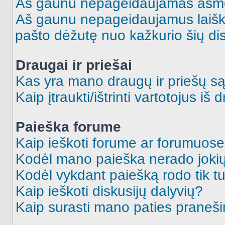
Aš gaunu nepageidaujamas asme
Aš gaunu nepageidaujamus laiškus
pašto dėžutę nuo kažkurio šių dis
Draugai ir priešai
Kas yra mano draugų ir priešų są
Kaip įtraukti/ištrinti vartotojus i
Paieška forume
Kaip ieškoti forume ar forumuos
Kodėl mano paieška nerado jokių
Kodėl vykdant paiešką rodo tik tu
Kaip ieškoti diskusijų dalyvių?
Kaip surasti mano paties praneš