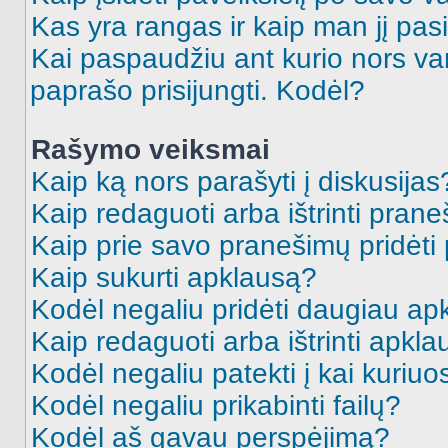
Kas yra rangas ir kaip man jį pasi
Kai paspaudžiu ant kurio nors va
paprašo prisijungti. Kodėl?
Rašymo veiksmai
Kaip ką nors parašyti į diskusijas
Kaip redaguoti arba ištrinti pran
Kaip prie savo pranešimų pridėti
Kaip sukurti apklausą?
Kodėl negaliu pridėti daugiau a
Kaip redaguoti arba ištrinti apkl
Kodėl negaliu patekti į kai kuriu
Kodėl negaliu prikabinti failų?
Kodėl aš gavau perspėjimą?