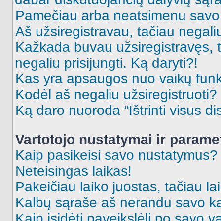
Pamečiau arba neatsimenu savo 
Aš užsiregistravau, tačiau negaliu 
Kažkada buvau užsiregistravęs, ta
negaliu prisijungti. Ką daryti?!
Kas yra apsaugos nuo vaikų fun
Kodėl aš negaliu užsiregistruoti?
Ką daro nuoroda “Ištrinti visus di
Vartotojo nustatymai ir parame
Kaip pasikeisi savo nustatymus?
Neteisingas laikas!
Pakeičiau laiko juostas, tačiau lai
Kalbų sąraše aš nerandu savo ka
Kaip įsidėti paveikslėlį po savo v