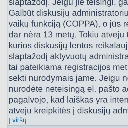
slaptažodį. Jeigu jie teisingi, ga
Galbūt diskusijų administrator
vaikų funkciją (COPPA), o jūs r
dar nėra 13 metų. Tokiu atveju 
kurios diskusijų lentos reikalauj
slaptažodį aktyvuotų administra
tai pateikiama registracijos metu.
sekti nurodymais jame. Jeigu ne
nurodėte neteisingą el. pašto 
pagalvojo, kad laiškas yra inte
atveju kreipkitės į diskusijų adm
Į viršų