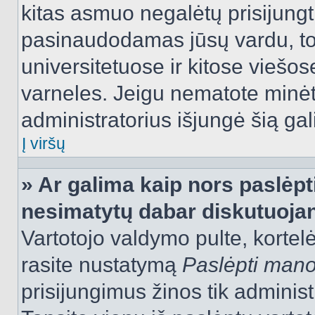
kitas asmuo negalėtų prisijungt
pasinaudodamas jūsų vardu, tod
universitetuose ir kitose viešo
varneles. Jeigu nematote minėt
administratorius išjungė šią ga
Į viršų
» Ar galima kaip nors paslėpt
nesimatytų dabar diskutuojan
Vartotojo valdymo pulte, kortelė
rasite nustatymą
Paslėpti man
prisijungimus žinos tik administr