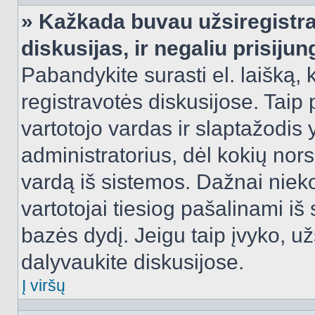
» Kažkada buvau užsiregistra
diskusijas, ir negaliu prisijun
Pabandykite surasti el. laišką, 
registravotės diskusijose. Taip p
vartotojo vardas ir slaptažodis y
administratorius, dėl kokių nors
vardą iš sistemos. Dažnai niek
vartotojai tiesiog pašalinami i
bazės dydį. Jeigu taip įvyko, užs
dalyvaukite diskusijose.
Į viršų