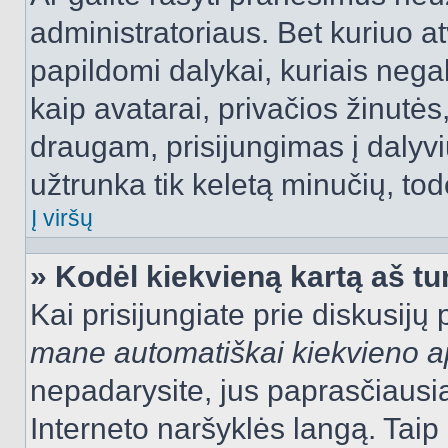
administratoriaus. Bet kuriuo a
papildomi dalykai, kuriais negal
kaip avatarai, privačios žinutės
draugam, prisijungimas į dalyvių
užtrunka tik keletą minučių, todė
Į viršų
» Kodėl kiekvieną kartą aš tur
Kai prisijungiate prie diskusijų
mane automatiškai kiekvieno 
nepadarysite, jus paprasčiausiai
Interneto naršyklės langą. Ta