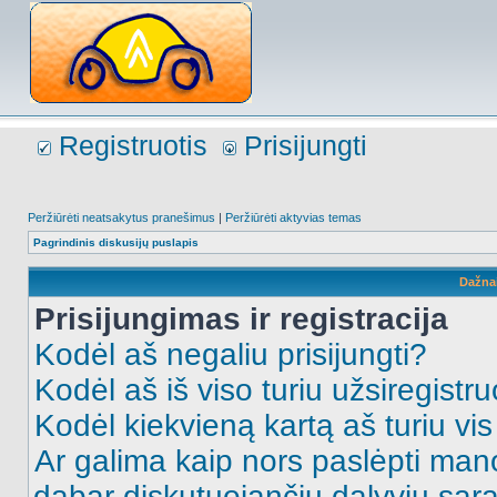
Registruotis
Prisijungti
Peržiūrėti neatsakytus pranešimus
|
Peržiūrėti aktyvias temas
Pagrindinis diskusijų puslapis
Dažna
Prisijungimas ir registracija
Kodėl aš negaliu prisijungti?
Kodėl aš iš viso turiu užsiregistru
Kodėl kiekvieną kartą aš turiu vis 
Ar galima kaip nors paslėpti man
dabar diskutuojančių dalyvių sąr