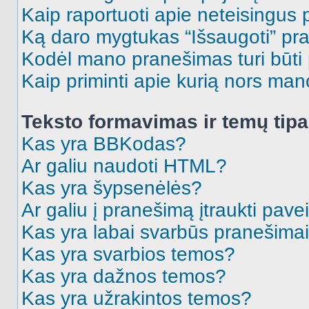
Kaip raportuoti apie neteisingus
Ką daro mygtukas “Išsaugoti” p
Kodėl mano pranešimas turi būti p
Kaip priminti apie kurią nors ma
Teksto formavimas ir temų tipa
Kas yra BBKodas?
Ar galiu naudoti HTML?
Kas yra šypsenėlės?
Ar galiu į pranešimą įtraukti pavei
Kas yra labai svarbūs pranešima
Kas yra svarbios temos?
Kas yra dažnos temos?
Kas yra užrakintos temos?