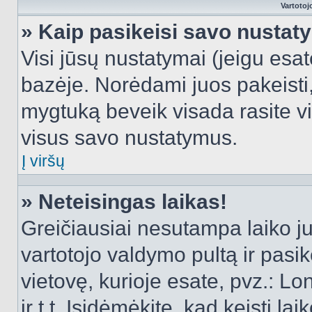
Vartotoj
» Kaip pasikeisi savo nusta
Visi jūsų nustatymai (jeigu es
bazėje. Norėdami juos pakeisti,
mygtuką beveik visada rasite vi
visus savo nustatymus.
Į viršų
» Neteisingas laikas!
Greičiausiai nesutampa laiko juo
vartotojo valdymo pultą ir pasike
vietovę, kurioje esate, pvz.: L
ir t.t. Įsidėmėkite, kad keisti lai