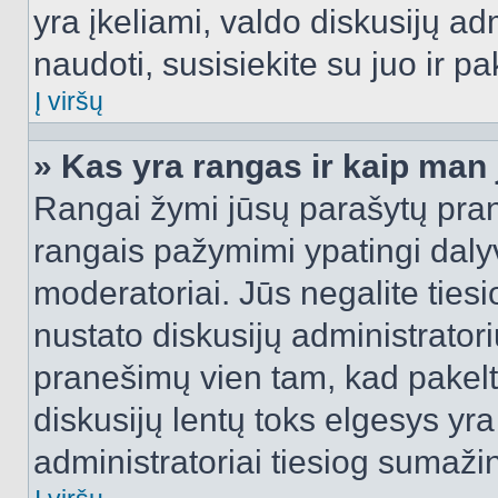
yra įkeliami, valdo diskusijų ad
naudoti, susisiekite su juo ir pa
Į viršų
» Kas yra rangas ir kaip man j
Rangai žymi jūsų parašytų prane
rangais pažymimi ypatingi dalyvi
moderatoriai. Jūs negalite tiesi
nustato diskusijų administrator
pranešimų vien tam, kad pake
diskusijų lentų toks elgesys yr
administratoriai tiesiog sumaži