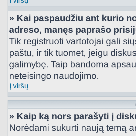
Į viršų
» Kai paspaudžiu ant kurio no
adreso, manęs paprašo prisij
Tik registruoti vartotojai gali s
paštu, ir tik tuomet, jeigu disku
galimybę. Taip bandoma apsaugo
neteisingo naudojimo.
Į viršų
» Kaip ką nors parašyti į dis
Norėdami sukurti naują temą a