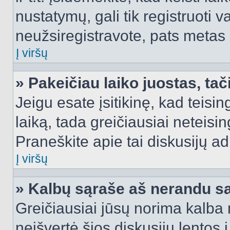
nustatymų, gali tik registruoti va
neužsiregistravote, pats metas b
Į viršų
» Pakeičiau laiko juostas, tač
Jeigu esate įsitikinę, kad teisin
laiką, tada greičiausiai neteisi
Praneškite apie tai diskusijų ad
Į viršų
» Kalbų sąraše aš nerandu s
Greičiausiai jūsų norima kalba 
neišvertė šios diskusijų lentos 