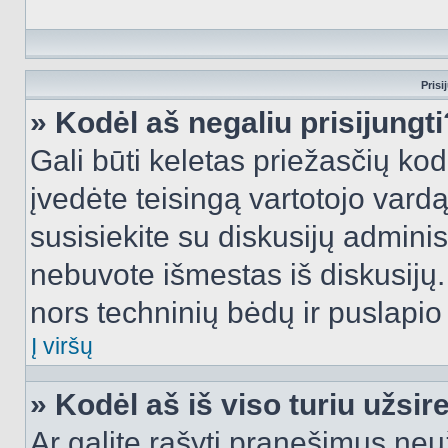
Prisi
» Kodėl aš negaliu prisijungti
Gali būti keletas priežasčių kodė
įvedėte teisingą vartotojo vardą i
susisiekite su diskusijų administ
nebuvote išmestas iš diskusijų. T
nors techninių bėdų ir puslapio s
Į viršų
» Kodėl aš iš viso turiu užsir
Ar galite rašyti pranešimus neu