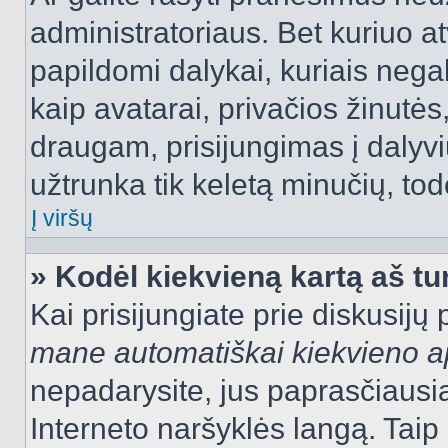
administratoriaus. Bet kuriuo a
papildomi dalykai, kuriais negal
kaip avatarai, privačios žinutės
draugam, prisijungimas į dalyvių
užtrunka tik keletą minučių, todė
Į viršų
» Kodėl kiekvieną kartą aš tur
Kai prisijungiate prie diskusijų
mane automatiškai kiekvieno 
nepadarysite, jus paprasčiausiai
Interneto naršyklės langą. Ta