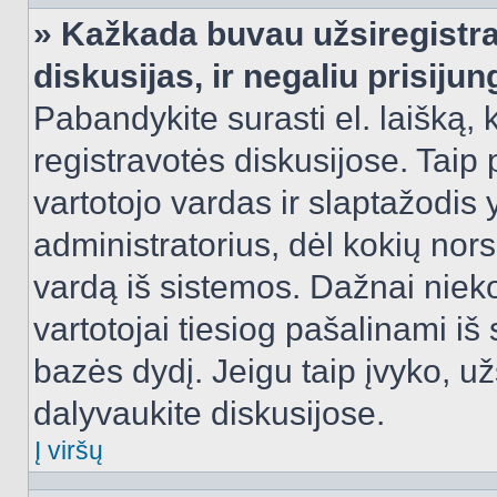
» Kažkada buvau užsiregistra
diskusijas, ir negaliu prisijun
Pabandykite surasti el. laišką, 
registravotės diskusijose. Taip p
vartotojo vardas ir slaptažodis y
administratorius, dėl kokių nors
vardą iš sistemos. Dažnai niek
vartotojai tiesiog pašalinami i
bazės dydį. Jeigu taip įvyko, užs
dalyvaukite diskusijose.
Į viršų