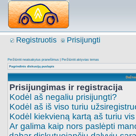
Registruotis
Prisijungti
Peržiūrėti neatsakytus pranešimus
|
Peržiūrėti aktyvias temas
Pagrindinis diskusijų puslapis
Dažna
Prisijungimas ir registracija
Kodėl aš negaliu prisijungti?
Kodėl aš iš viso turiu užsiregistru
Kodėl kiekvieną kartą aš turiu vis 
Ar galima kaip nors paslėpti man
dabar diskutuojančių dalyvių sąr