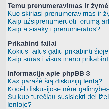
Temų prenumeravimas ir žymė
Kuo skiriasi prenumeravimas ir 
Kaip užsiprenumeruoti forumą a
Kaip atsisakyti prenumeratos?
Prikabinti failai
Kokius failus galiu prikabinti šioj
Kaip surasti visus mano prikabint
Informacija apie phpBB 3
Kas parašė šią diskusijų lentą?
Kodėl diskusijose nėra galimybė
Su kuo turėčiau susisiekti dėl įže
lentoje?