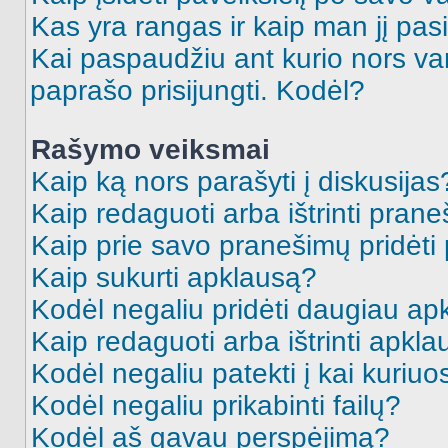
Kas yra rangas ir kaip man jį pasi
Kai paspaudžiu ant kurio nors va
paprašo prisijungti. Kodėl?
Rašymo veiksmai
Kaip ką nors parašyti į diskusijas
Kaip redaguoti arba ištrinti pran
Kaip prie savo pranešimų pridėti
Kaip sukurti apklausą?
Kodėl negaliu pridėti daugiau a
Kaip redaguoti arba ištrinti apkl
Kodėl negaliu patekti į kai kuriu
Kodėl negaliu prikabinti failų?
Kodėl aš gavau perspėjimą?