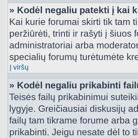
» Kodėl negaliu patekti į kai
Kai kurie forumai skirti tik tam 
peržiūrėti, trinti ir rašyti į ši
administratoriai arba moderatori
specialių forumų turėtumėte krei
Į viršų
» Kodėl negaliu prikabinti fai
Teisės failų prikabinimui sutei
lygyje. Greičiausiai diskusijų ad
failų tam tikrame forume arba ga
prikabinti. Jeigu nesate dėl to t