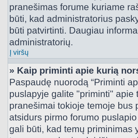
pranešimas forume kuriame rašote
būti, kad administratorius pasky
būti patvirtinti. Daugiau inform
administratorių.
Į viršų
» Kaip priminti apie kurią n
Paspaudę nuorodą “Priminti ap
puslapyje galite "priminti" apie
pranešimai tokioje temoje bus p
atsidurs pirmo forumo puslapio
gali būti, kad temų priminimas 