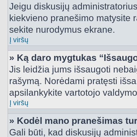
Jeigu diskusijų administratorius
kiekvieno pranešimo matysite r
sekite nurodymus ekrane.
Į viršų
» Ką daro mygtukas “Išsaugo
Jis leidžia jums išsaugoti nebai
rašymą. Norėdami pratęsti išs
apsilankykite vartotojo valdymo
Į viršų
» Kodėl mano pranešimas turi
Gali būti, kad diskusijų admini