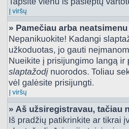
Tapsite vienu iš paslėptų vartot
Į viršų
» Pamečiau arba neatsimenu 
Nepanikuokite! Kadangi slapt
užkoduotas, jo gauti neįmanoma.
Nueikite į prisijungimo langą i
slaptažodį
nuorodos. Toliau sek
vėl galėsite prisijungti.
Į viršų
» Aš užsiregistravau, tačiau n
Iš pradžių patikrinkite ar tikrai 