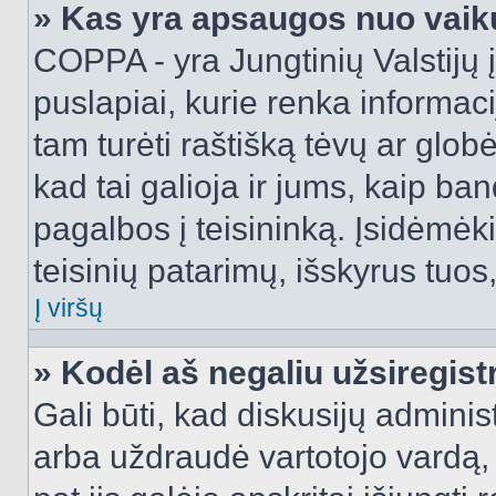
» Kas yra apsaugos nuo vaik
COPPA - yra Jungtinių Valstijų į
puslapiai, kurie renka informac
tam turėti raštišką tėvų ar globė
kad tai galioja ir jums, kaip ba
pagalbos į teisininką. Įsidėmėk
teisinių patarimų, išskyrus tuos,
Į viršų
» Kodėl aš negaliu užsiregist
Gali būti, kad diskusijų admini
arba uždraudė vartotojo vardą, 