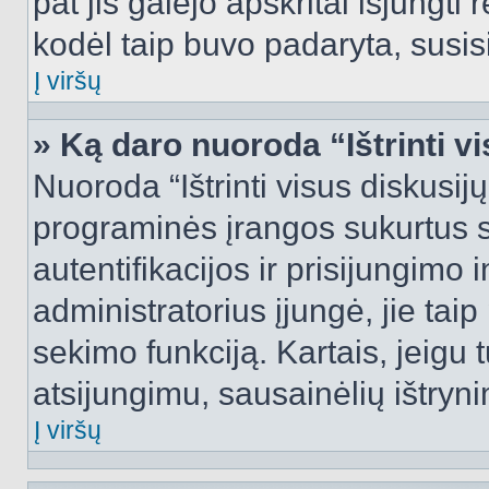
pat jis galėjo apskritai išjungti 
kodėl taip buvo padaryta, susisi
Į viršų
» Ką daro nuoroda “Ištrinti v
Nuoroda “Ištrinti visus diskusij
programinės įrangos sukurtus 
autentifikacijos ir prisijungimo 
administratorius įjungė, jie tai
sekimo funkciją. Kartais, jeigu 
atsijungimu, sausainėlių ištryni
Į viršų