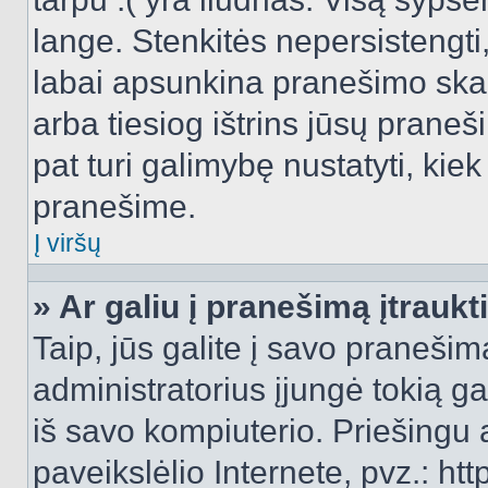
lange. Stenkitės nepersistengti
labai apsunkina pranešimo skai
arba tiesiog ištrins jūsų praneš
pat turi galimybę nustatyti, ki
pranešime.
Į viršų
» Ar galiu į pranešimą įtraukt
Taip, jūs galite į savo pranešimą
administratorius įjungė tokią gal
iš savo kompiuterio. Priešingu a
paveikslėlio Internete, pvz.: 