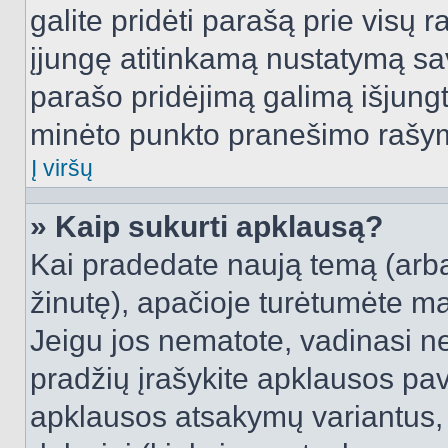
galite pridėti parašą prie visų 
įjungę atitinkamą nustatymą sa
parašo pridėjimą galimą išjung
minėto punkto pranešimo rašy
Į viršų
» Kaip sukurti apklausą?
Kai pradedate naują temą (arb
žinutę), apačioje turėtumėte ma
Jeigu jos nematote, vadinasi net
pradžių įrašykite apklausos pav
apklausos atsakymų variantus,