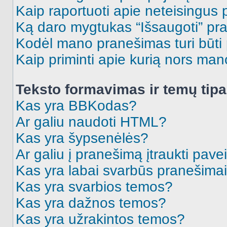
Kaip raportuoti apie neteisingus
Ką daro mygtukas “Išsaugoti” p
Kodėl mano pranešimas turi būti p
Kaip priminti apie kurią nors ma
Teksto formavimas ir temų tipa
Kas yra BBKodas?
Ar galiu naudoti HTML?
Kas yra šypsenėlės?
Ar galiu į pranešimą įtraukti pavei
Kas yra labai svarbūs pranešima
Kas yra svarbios temos?
Kas yra dažnos temos?
Kas yra užrakintos temos?