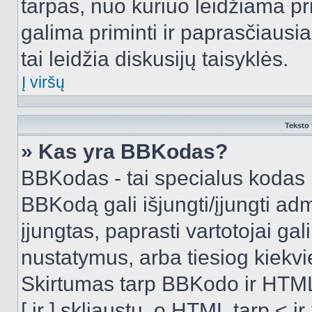
tarpas, nuo kuriuo leidžiama pr
galima priminti ir paprasčiausiai 
tai leidžia diskusijų taisyklės.
Į viršų
Teksto 
» Kas yra BBKodas?
BBKodas - tai specialus kodas 
BBKodą gali išjungti/įjungti ad
įjungtas, paprasti vartotojai gali 
nustatymus, arba tiesiog kiek
Skirtumas tarp BBKodo ir HTML
[ ir ] skliaustų, o HTML tarp <