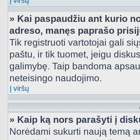
Į viršų
» Kai paspaudžiu ant kurio no
adreso, manęs paprašo prisij
Tik registruoti vartotojai gali s
paštu, ir tik tuomet, jeigu disku
galimybę. Taip bandoma apsaugo
neteisingo naudojimo.
Į viršų
» Kaip ką nors parašyti į dis
Norėdami sukurti naują temą a