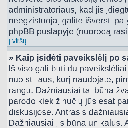
administratoriaus, kad jis įdie
neegzistuoja, galite išversti pa
phpBB puslapyje (nuorodą rasit
Į viršų
» Kaip įsidėti paveikslėlį po 
Iš viso gali būti du paveikslėlia
nuo stiliaus, kurį naudojate, pi
rangu. Dažniausiai tai būna žvai
parodo kiek žinučių jūs esat pa
diskusijose. Antrasis dažniausia
Dažniausiai jis būna unikalus. 