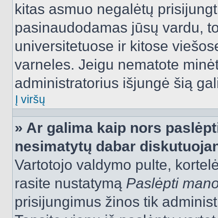
kitas asmuo negalėtų prisijungt
pasinaudodamas jūsų vardu, tod
universitetuose ir kitose viešo
varneles. Jeigu nematote minėt
administratorius išjungė šią ga
Į viršų
» Ar galima kaip nors paslėpt
nesimatytų dabar diskutuojan
Vartotojo valdymo pulte, kortelė
rasite nustatymą
Paslėpti man
prisijungimus žinos tik administr