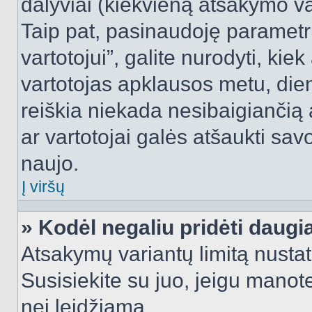
dalyviai (kiekvieną atsakymo var
Taip pat, pasinaudoję parametr
vartotojui”, galite nurodyti, kie
vartotojas apklausos metu, dien
reiškia niekada nesibaigiančią a
ar vartotojai galės atšaukti sav
naujo.
Į viršų
» Kodėl negaliu pridėti daug
Atsakymų variantų limitą nustat
Susisiekite su juo, jeigu manot
nei leidžiama.