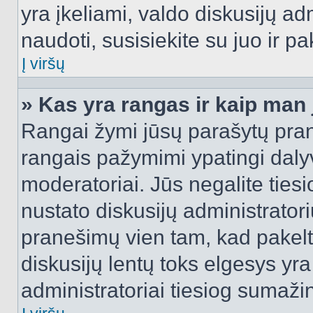
yra įkeliami, valdo diskusijų ad
naudoti, susisiekite su juo ir pa
Į viršų
» Kas yra rangas ir kaip man j
Rangai žymi jūsų parašytų prane
rangais pažymimi ypatingi dalyvi
moderatoriai. Jūs negalite tiesi
nustato diskusijų administrator
pranešimų vien tam, kad pake
diskusijų lentų toks elgesys yr
administratoriai tiesiog sumaži