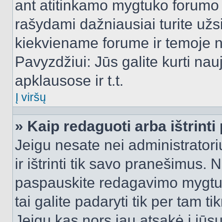
ant atitinkamo mygtuko forumo 
rašydami dažniausiai turite užsi
kiekviename forume ir temoje 
Pavyzdžiui: Jūs galite kurti nau
apklausose ir t.t.
Į viršų
» Kaip redaguoti arba ištrint
Jeigu nesate nei administratori
ir ištrinti tik savo pranešimus
paspauskite redagavimo mygtuk
tai galite padaryti tik per tam 
Jeigu kas nors jau atsakė į jūs