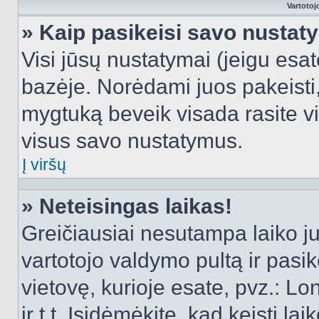
Vartotoj
» Kaip pasikeisi savo nusta
Visi jūsų nustatymai (jeigu es
bazėje. Norėdami juos pakeisti,
mygtuką beveik visada rasite vi
visus savo nustatymus.
Į viršų
» Neteisingas laikas!
Greičiausiai nesutampa laiko juo
vartotojo valdymo pultą ir pasike
vietovę, kurioje esate, pvz.: L
ir t.t. Įsidėmėkite, kad keisti lai