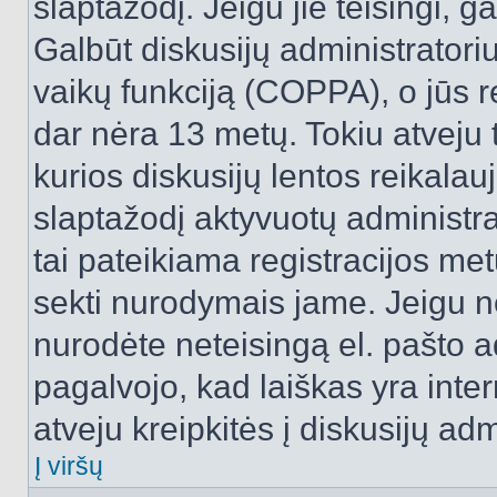
slaptažodį. Jeigu jie teisingi, ga
Galbūt diskusijų administrator
vaikų funkciją (COPPA), o jūs r
dar nėra 13 metų. Tokiu atveju 
kurios diskusijų lentos reikalauj
slaptažodį aktyvuotų administra
tai pateikiama registracijos metu.
sekti nurodymais jame. Jeigu ne
nurodėte neteisingą el. pašto 
pagalvojo, kad laiškas yra inte
atveju kreipkitės į diskusijų adm
Į viršų