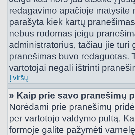
redagavimo apačioje matysite n
parašyta kiek kartų pranešimas
nebus rodomas jeigu pranešim
administratorius, tačiau jie turi
pranešimas buvo redaguotas. Tai
vartotojai negali ištrinti praneši
Į viršų
» Kaip prie savo pranešimų p
Norėdami prie pranešimų pridėti 
per vartotojo valdymo pultą. Ka
formoje galite pažymėti varnel