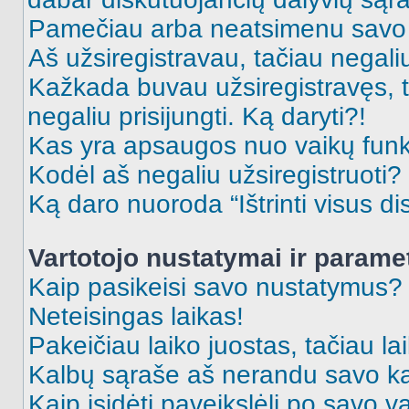
Pamečiau arba neatsimenu savo 
Aš užsiregistravau, tačiau negaliu 
Kažkada buvau užsiregistravęs, ta
negaliu prisijungti. Ką daryti?!
Kas yra apsaugos nuo vaikų fun
Kodėl aš negaliu užsiregistruoti?
Ką daro nuoroda “Ištrinti visus di
Vartotojo nustatymai ir parame
Kaip pasikeisi savo nustatymus?
Neteisingas laikas!
Pakeičiau laiko juostas, tačiau lai
Kalbų sąraše aš nerandu savo ka
Kaip įsidėti paveikslėlį po savo v