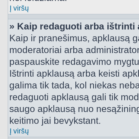
Į viršų
» Kaip redaguoti arba ištrint
Kaip ir pranešimus, apklausą gal
moderatoriai arba administrato
paspauskite redagavimo mygtu
Ištrinti apklausą arba keisti a
galima tik tada, kol niekas neba
redaguoti apklausą gali tik mode
saugo apklausą nuo nesąžinin
keitimo jai bevykstant.
Į viršų