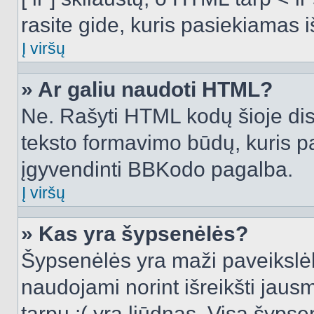
rasite gide, kuris pasiekiamas
Į viršų
» Ar galiu naudoti HTML?
Ne. Rašyti HTML kodų šioje dis
teksto formavimo būdų, kuris 
įgyvendinti BBKodo pagalba.
Į viršų
» Kas yra šypsenėlės?
Šypsenėlės yra maži paveikslėl
naudojami norint išreikšti jausm
tarpu :( yra liūdnas. Visą šyps