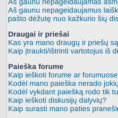
Aš gaunu nepageidaujamas asme
Aš gaunu nepageidaujamus laiškus
pašto dėžutę nuo kažkurio šių dis
Draugai ir priešai
Kas yra mano draugų ir priešų są
Kaip įtraukti/ištrinti vartotojus i
Paieška forume
Kaip ieškoti forume ar forumuos
Kodėl mano paieška nerado jokių
Kodėl vykdant paiešką rodo tik tu
Kaip ieškoti diskusijų dalyvių?
Kaip surasti mano paties praneš