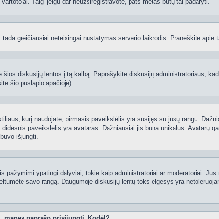
ti vartotojai. Taigi jeigu dar neužsiregistravote, pats metas būtų tai padaryti.
ą, tada greičiausiai neteisingai nustatymas serverio laikrodis. Praneškite apie ta
 šios diskusijų lentos į tą kalbą. Paprašykite diskusijų administratoriaus, kad
ite šio puslapio apačioje).
 stiliaus, kurį naudojate, pirmasis paveikslėlis yra susijęs su jūsų rangu. Dažni
 didesnis paveikslėlis yra avataras. Dažniausiai jis būna unikalus. Avatarų gali
 buvo išjungti.
 pažymimi ypatingi dalyviai, tokie kaip administratoriai ar moderatoriai. Jūs n
eltumėte savo rangą. Daugumoje diskusijų lentų toks elgesys yra netoleruojam
o, manęs paprašo prisijungti. Kodėl?