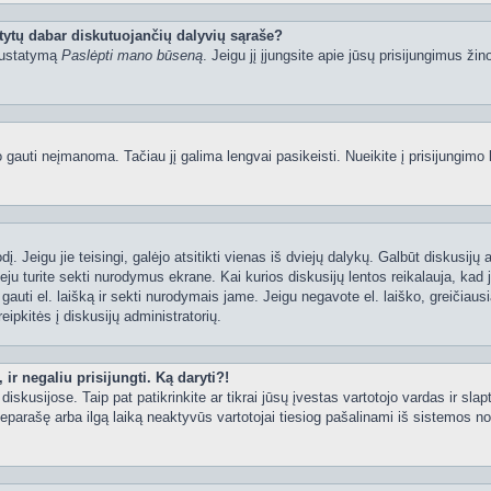
tytų dabar diskutuojančių dalyvių sąraše?
 nustatymą
Paslėpti mano būseną
. Jeigu jį įjungsite apie jūsų prisijungimus žin
uti neįmanoma. Tačiau jį galima lengvai pasikeisti. Nueikite į prisijungimo 
ažodį. Jeigu jie teisingi, galėjo atsitikti vienas iš dviejų dalykų. Galbūt disku
ju turite sekti nurodymus ekrane. Kai kurios diskusijų lentos reikalauja, kad j
e gauti el. laišką ir sekti nurodymais jame. Jeigu negavote el. laiško, greičia
eipkitės į diskusijų administratorių.
ir negaliu prisijungti. Ką daryti?!
iskusijose. Taip pat patikrinkite ar tikrai jūsų įvestas vartotojo vardas ir slap
neparašę arba ilgą laiką neaktyvūs vartotojai tiesiog pašalinami iš sistemos no