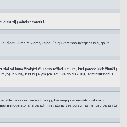
i diskusijų administratoriui.
 jis įdiegtų jums reikiamą kalbą. Jeigu vertimas neegzistuoja, galite
ausiai tai būna žvaigždučių arba taškelių eilutė, kuri parodo kiek žinučių
mybę ir būdą, kuriuo jie yra įkeliami, valdo diskusijų administratorius.
egalite tiesiogiai pakeisti rangų, kadangi juos nustato diskusijų
as ir moderatoriai arba administratoriai tiesiog sumažins jūsų parašytų