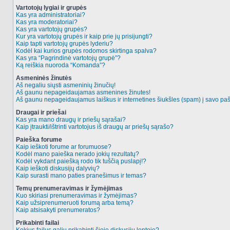
Vartotojų lygiai ir grupės
Kas yra administratoriai?
Kas yra moderatoriai?
Kas yra vartotojų grupės?
Kur yra vartotojų grupės ir kaip prie jų prisijungti?
Kaip tapti vartotojų grupės lyderiu?
Kodėl kai kurios grupės rodomos skirtinga spalva?
Kas yra “Pagrindinė vartotojų grupė”?
Ką reiškia nuoroda “Komanda”?
Asmeninės žinutės
Aš negaliu siųsti asmeninių žinučių!
Aš gaunu nepageidaujamas asmenines žinutes!
Aš gaunu nepageidaujamus laiškus ir internetines šiukšles (spam) į savo pašt
Draugai ir priešai
Kas yra mano draugų ir priešų sąrašai?
Kaip įtraukti/ištrinti vartotojus iš draugų ar priešų sąrašo?
Paieška forume
Kaip ieškoti forume ar forumuose?
Kodėl mano paieška nerado jokių rezultatų?
Kodėl vykdant paiešką rodo tik tuščią puslapį!?
Kaip ieškoti diskusijų dalyvių?
Kaip surasti mano paties pranešimus ir temas?
Temų prenumeravimas ir žymėjimas
Kuo skiriasi prenumeravimas ir žymėjimas?
Kaip užsiprenumeruoti forumą arba temą?
Kaip atsisakyti prenumeratos?
Prikabinti failai