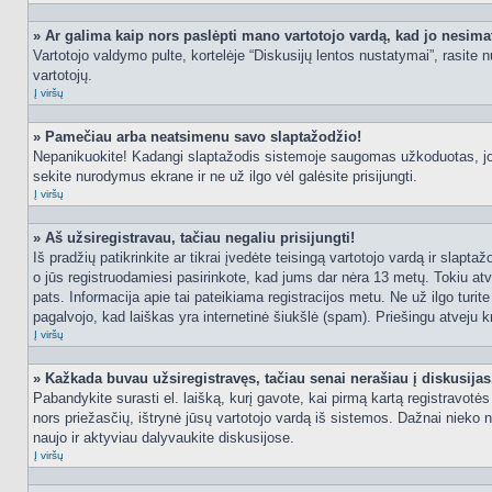
» Ar galima kaip nors paslėpti mano vartotojo vardą, kad jo nesima
Vartotojo valdymo pulte, kortelėje “Diskusijų lentos nustatymai”, rasite
vartotojų.
Į viršų
» Pamečiau arba neatsimenu savo slaptažodžio!
Nepanikuokite! Kadangi slaptažodis sistemoje saugomas užkoduotas, jo ga
sekite nurodymus ekrane ir ne už ilgo vėl galėsite prisijungti.
Į viršų
» Aš užsiregistravau, tačiau negaliu prisijungti!
Iš pradžių patikrinkite ar tikrai įvedėte teisingą vartotojo vardą ir slapt
o jūs registruodamiesi pasirinkote, kad jums dar nėra 13 metų. Tokiu atve
pats. Informacija apie tai pateikiama registracijos metu. Ne už ilgo turit
pagalvojo, kad laiškas yra internetinė šiukšlė (spam). Priešingu atveju kr
Į viršų
» Kažkada buvau užsiregistravęs, tačiau senai nerašiau į diskusijas, 
Pabandykite surasti el. laišką, kurį gavote, kai pirmą kartą registravotės d
nors priežasčių, ištrynė jūsų vartotojo vardą iš sistemos. Dažnai nieko 
naujo ir aktyviau dalyvaukite diskusijose.
Į viršų