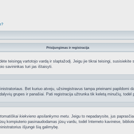
je?
Prisijungimas ir registracija
edėte teisingą vartotojo vardą ir slaptažodį. Jeigu jie tikrai teisingi, susisiekit
io savininkas turi jas ištaisyti.
nistratoriaus. Bet kuriuo atveju, užsiregistravus tampa prieinami papildomi dal
lyvių grupes ir panašiai. Pati registracija užtrunka tik keletą minučių, todėl p
utomatiškai kiekvieno apsilankymo metu
. Jeigu to nepadarysite, jus paprasčia
sų kompiuterio pasinaudodamas jūsų vardu, todėl Interneto kavinėse, bibliote
nistratorius išjungė šią galimybę.