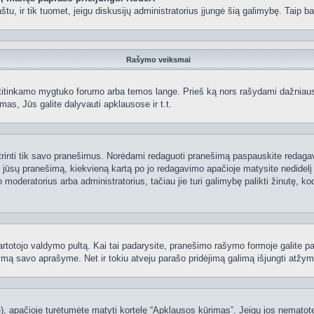
 paštu, ir tik tuomet, jeigu diskusijų administratorius įjungė šią galimybę. Tai
Rašymo veiksmai
itinkamo mygtuko forumo arba temos lange. Prieš ką nors rašydami dažniausiai
as, Jūs galite dalyvauti apklausose ir t.t.
 ištrinti tik savo pranešimus. Norėdami redaguoti pranešimą paspauskite redaga
į jūsų pranešimą, kiekvieną kartą po jo redagavimo apačioje matysite nedidel
deratorius arba administratorius, tačiau jie turi galimybę palikti žinutę, ko
 vartotojo valdymo pultą. Kai tai padarysite, pranešimo rašymo formoje galite 
tymą savo aprašyme. Net ir tokiu atveju parašo pridėjimą galimą išjungti atž
 apačioje turėtumėte matyti kortelę “Apklausos kūrimas”. Jeigu jos nematote, 