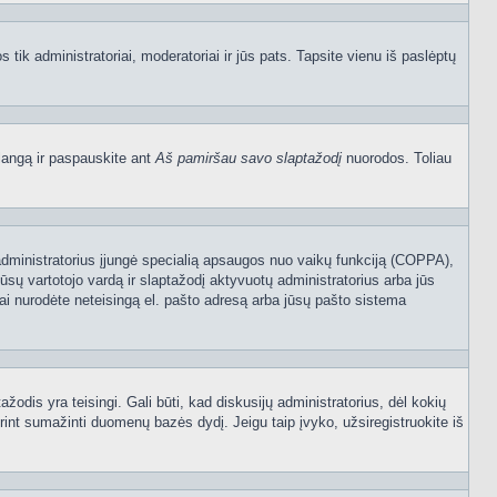
os tik administratoriai, moderatoriai ir jūs pats. Tapsite vienu iš paslėptų
langą ir paspauskite ant
Aš pamiršau savo slaptažodį
nuorodos. Toliau
sijų administratorius įjungė specialią apsaugos nuo vaikų funkciją (COPPA),
ūsų vartotojo vardą ir slaptažodį aktyvuotų administratorius arba jūs
usiai nurodėte neteisingą el. pašto adresą arba jūsų pašto sistema
tažodis yra teisingi. Gali būti, kad diskusijų administratorius, dėl kokių
rint sumažinti duomenų bazės dydį. Jeigu taip įvyko, užsiregistruokite iš