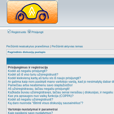
Registruotis
Prisijungti
Peržiūrėti neatsakytus pranešimus
|
Peržiūrėti aktyvias temas
Pagrindinis diskusijų puslapis
Prisijungimas ir registracija
Kodėl aš negaliu prisijungti?
Kodėl aš iš viso turiu užsiregistruoti?
Kodėl kiekvieną kartą aš turiu vis iš naujo prisijungti?
Ar galima kaip nors paslėpti mano vartotojo vardą, kad jo nesimatytų dabar d
Pamečiau arba neatsimenu savo slaptažodžio!
Aš užsiregistravau, tačiau negaliu prisijungti!
Kažkada buvau užsiregistravęs, tačiau senai nerašiau į diskusijas, ir negaliu p
Kas yra apsaugos nuo vaikų funkcija (COPPA)?
Kodėl aš negaliu užsiregistruoti?
Ką daro nuoroda “Ištrinti visus diskusijų sausainėlius”?
Vartotojo nustatymai ir parametrai
Kaip pasikeisi savo nustatymus?