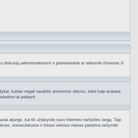
e su diskusijų administratoriumi ir pasiteiraukite ar nebuvote išmestas iš
ykai, kuriais negali naudotis anoniminis dalyvis, tokie kaip avatarai,
atartina tai padaryti.
usiai atjungs, kai tik uždarysite savo Interneto naršyklės langą. Taip
kose, universitetuose ir kitose viešose vietose patartina nežymėti