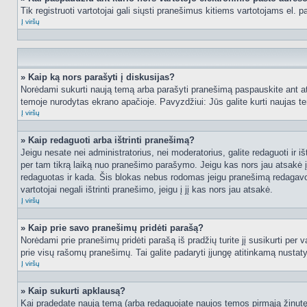
Tik registruoti vartotojai gali siųsti pranešimus kitiems vartotojams el.
Į viršų
» Kaip ką nors parašyti į diskusijas?
Norėdami sukurti naują temą arba parašyti pranešimą paspauskite ant at
temoje nurodytas ekrano apačioje. Pavyzdžiui: Jūs galite kurti naujas tem
Į viršų
» Kaip redaguoti arba ištrinti pranešimą?
Jeigu nesate nei administratorius, nei moderatorius, galite redaguoti ir
per tam tikrą laiką nuo pranešimo parašymo. Jeigu kas nors jau atsakė 
redaguotas ir kada. Šis blokas nebus rodomas jeigu pranešimą redagavo mo
vartotojai negali ištrinti pranešimo, jeigu į jį kas nors jau atsakė.
Į viršų
» Kaip prie savo pranešimų pridėti parašą?
Norėdami prie pranešimų pridėti parašą iš pradžių turite jį susikurti per
prie visų rašomų pranešimų. Tai galite padaryti įjungę atitinkamą nusta
Į viršų
» Kaip sukurti apklausą?
Kai pradedate naują temą (arba redaguojate naujos temos pirmąją žinutę),