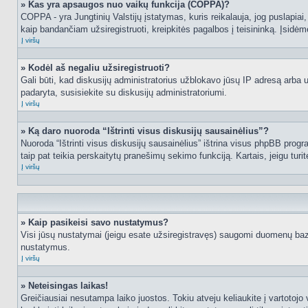
» Kas yra apsaugos nuo vaikų funkcija (COPPA)?
COPPA - yra Jungtinių Valstijų įstatymas, kuris reikalauja, jog puslapiai, 
kaip bandančiam užsiregistruoti, kreipkitės pagalbos į teisininką. Įsidėm
Į viršų
» Kodėl aš negaliu užsiregistruoti?
Gali būti, kad diskusijų administratorius užblokavo jūsų IP adresą arba užd
padaryta, susisiekite su diskusijų administratoriumi.
Į viršų
» Ką daro nuoroda “Ištrinti visus diskusijų sausainėlius”?
Nuoroda “Ištrinti visus diskusijų sausainėlius” ištrina visus phpBB progr
taip pat teikia perskaitytų pranešimų sekimo funkciją. Kartais, jeigu turi
Į viršų
» Kaip pasikeisi savo nustatymus?
Visi jūsų nustatymai (jeigu esate užsiregistravęs) saugomi duomenų bazė
nustatymus.
Į viršų
» Neteisingas laikas!
Greičiausiai nesutampa laiko juostos. Tokiu atveju keliaukite į vartotojo v