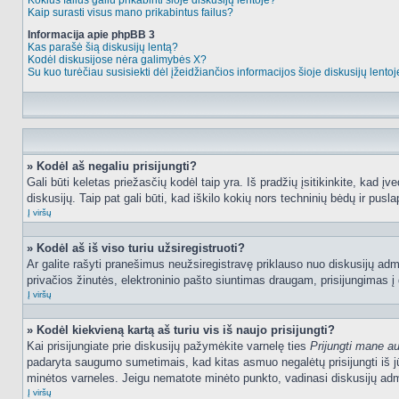
Kokius failus galiu prikabinti šioje diskusijų lentoje?
Kaip surasti visus mano prikabintus failus?
Informacija apie phpBB 3
Kas parašė šią diskusijų lentą?
Kodėl diskusijose nėra galimybės X?
Su kuo turėčiau susisiekti dėl įžeidžiančios informacijos šioje diskusijų lento
» Kodėl aš negaliu prisijungti?
Gali būti keletas priežasčių kodėl taip yra. Iš pradžių įsitikinkite, kad įv
diskusijų. Taip pat gali būti, kad iškilo kokių nors techninių bėdų ir puslap
Į viršų
» Kodėl aš iš viso turiu užsiregistruoti?
Ar galite rašyti pranešimus neužsiregistravę priklauso nuo diskusijų admi
privačios žinutės, elektroninio pašto siuntimas draugam, prisijungimas į da
Į viršų
» Kodėl kiekvieną kartą aš turiu vis iš naujo prisijungti?
Kai prisijungiate prie diskusijų pažymėkite varnelę ties
Prijungti mane a
padaryta saugumo sumetimais, kad kitas asmuo negalėtų prisijungti iš jū
minėtos varneles. Jeigu nematote minėto punkto, vadinasi diskusijų admi
Į viršų