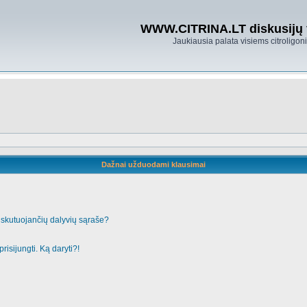
WWW.CITRINA.LT diskusijų
Jaukiausia palata visiems citroligo
Dažnai užduodami klausimai
iskutuojančių dalyvių sąraše?
risijungti. Ką daryti?!