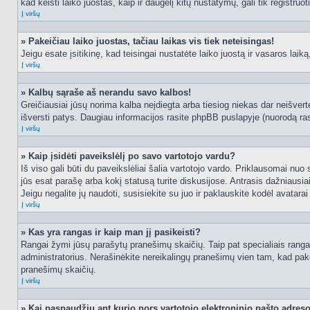
kad keisti laiko juostas, kaip ir daugelį kitų nustatymų, gali tik registruo
Į viršų
» Pakeičiau laiko juostas, tačiau laikas vis tiek neteisingas!
Jeigu esate įsitikinę, kad teisingai nustatėte laiko juostą ir vasaros laik
Į viršų
» Kalbų sąraše aš nerandu savo kalbos!
Greičiausiai jūsų norima kalba neįdiegta arba tiesiog niekas dar neišvertė
išversti patys. Daugiau informacijos rasite phpBB puslapyje (nuorodą ras
Į viršų
» Kaip įsidėti paveikslėlį po savo vartotojo vardu?
Iš viso gali būti du paveikslėliai šalia vartotojo vardo. Priklausomai nuo
jūs esat parašę arba kokį statusą turite diskusijose. Antrasis dažniausiai
Jeigu negalite jų naudoti, susisiekite su juo ir paklauskite kodėl avatarai
Į viršų
» Kas yra rangas ir kaip man jį pasikeisti?
Rangai žymi jūsų parašytų pranešimų skaičių. Taip pat specialiais rangais
administratorius. Nerašinėkite nereikalingų pranešimų vien tam, kad pak
pranešimų skaičių.
Į viršų
» Kai paspaudžiu ant kurio nors vartotojo elektroninio pašto adres