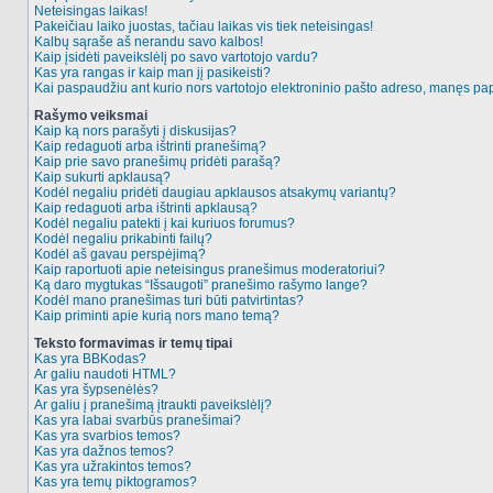
Neteisingas laikas!
Pakeičiau laiko juostas, tačiau laikas vis tiek neteisingas!
Kalbų sąraše aš nerandu savo kalbos!
Kaip įsidėti paveikslėlį po savo vartotojo vardu?
Kas yra rangas ir kaip man jį pasikeisti?
Kai paspaudžiu ant kurio nors vartotojo elektroninio pašto adreso, manęs pap
Rašymo veiksmai
Kaip ką nors parašyti į diskusijas?
Kaip redaguoti arba ištrinti pranešimą?
Kaip prie savo pranešimų pridėti parašą?
Kaip sukurti apklausą?
Kodėl negaliu pridėti daugiau apklausos atsakymų variantų?
Kaip redaguoti arba ištrinti apklausą?
Kodėl negaliu patekti į kai kuriuos forumus?
Kodėl negaliu prikabinti failų?
Kodėl aš gavau perspėjimą?
Kaip raportuoti apie neteisingus pranešimus moderatoriui?
Ką daro mygtukas “Išsaugoti” pranešimo rašymo lange?
Kodėl mano pranešimas turi būti patvirtintas?
Kaip priminti apie kurią nors mano temą?
Teksto formavimas ir temų tipai
Kas yra BBKodas?
Ar galiu naudoti HTML?
Kas yra šypsenėlės?
Ar galiu į pranešimą įtraukti paveikslėlį?
Kas yra labai svarbūs pranešimai?
Kas yra svarbios temos?
Kas yra dažnos temos?
Kas yra užrakintos temos?
Kas yra temų piktogramos?