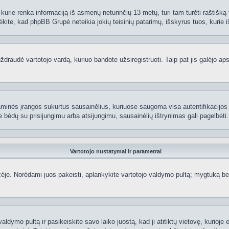
kurie renka informaciją iš asmenų neturinčių 13 metų, turi tam turėti raštišką t
ėkite, kad phpBB Grupė neteikia jokių teisinių patarimų, išskyrus tuos, kurie i
raudė vartotojo vardą, kuriuo bandote užsiregistruoti. Taip pat jis galėjo apskr
aminės įrangos sukurtus sausainėlius, kuriuose saugoma visa autentifikacijos ir
te bėdų su prisijungimu arba atsijungimu, sausainėlių ištrynimas gali pagelbėti.
Vartotojo nustatymai ir parametrai
je. Norėdami juos pakeisti, aplankykite vartotojo valdymo pultą; mygtuką beve
aldymo pultą ir pasikeiskite savo laiko juostą, kad ji atitiktų vietovę, kurioje