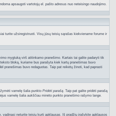
p bandoma apsaugoti vartotojų el. pašto adresus nuo neteisingo naudojimo.
 turite užsiregistruoti. Visų jūsų teisių sąrašas kiekviename forume ir
vimo mygtuką virš atitinkamo pranešimo. Kartais tai galite padaryti tik
į teksto bloką, kuriame bus parašyta kiek kartų pranešimas buvo
dėl pranešimas buvo redaguotas. Taip pat reikėtų žinoti, kad paprasti
pažymėti varnelę šalia punkto
Pridėti parašą
. Taip pat galite pridėti parašą
ymėjus varnelę šalia aukščiau minėto punkto pranešimo rašymo lange.
vadinasi neturite teisių kurti apklausas. Iš pradžių įrašykite apklausos