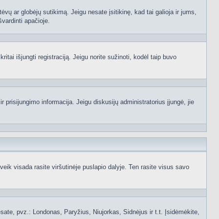
ėvų ar globėjų sutikimą. Jeigu nesate įsitikinę, kad tai galioja ir jums,
švardinti apačioje.
itai išjungti registraciją. Jeigu norite sužinoti, kodėl taip buvo
 prisijungimo informacija. Jeigu diskusijų administratorius įjungė, jie
ik visada rasite viršutinėje puslapio dalyje. Ten rasite visus savo
 esate, pvz.: Londonas, Paryžius, Niujorkas, Sidnėjus ir t.t. Įsidėmėkite,