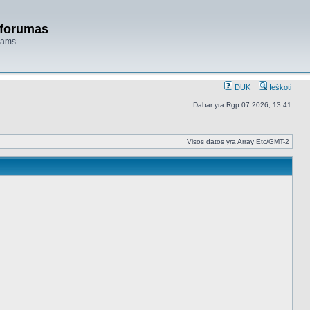
 forumas
niams
DUK
Ieškoti
Dabar yra Rgp 07 2026, 13:41
Visos datos yra Array Etc/GMT-2