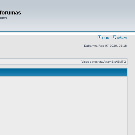
 forumas
niams
DUK
Ieškoti
Dabar yra Rgp 07 2026, 05:18
Visos datos yra Array Etc/GMT-2