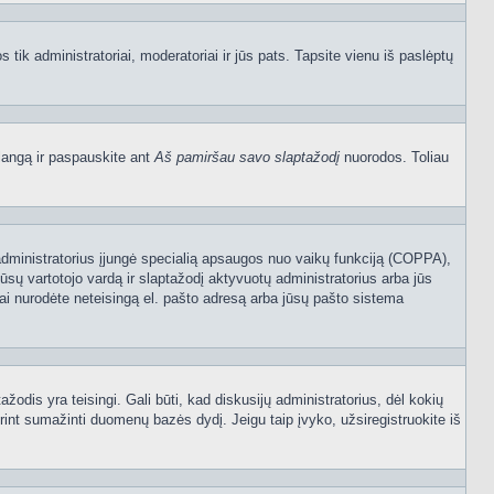
os tik administratoriai, moderatoriai ir jūs pats. Tapsite vienu iš paslėptų
langą ir paspauskite ant
Aš pamiršau savo slaptažodį
nuorodos. Toliau
sijų administratorius įjungė specialią apsaugos nuo vaikų funkciją (COPPA),
ūsų vartotojo vardą ir slaptažodį aktyvuotų administratorius arba jūs
usiai nurodėte neteisingą el. pašto adresą arba jūsų pašto sistema
tažodis yra teisingi. Gali būti, kad diskusijų administratorius, dėl kokių
rint sumažinti duomenų bazės dydį. Jeigu taip įvyko, užsiregistruokite iš