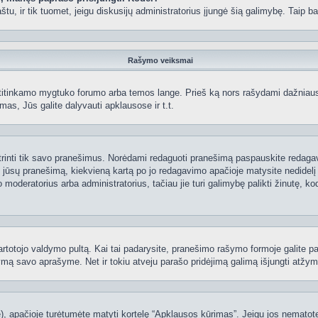
 paštu, ir tik tuomet, jeigu diskusijų administratorius įjungė šią galimybę. Tai
Rašymo veiksmai
itinkamo mygtuko forumo arba temos lange. Prieš ką nors rašydami dažniausiai
as, Jūs galite dalyvauti apklausose ir t.t.
 ištrinti tik savo pranešimus. Norėdami redaguoti pranešimą paspauskite redaga
į jūsų pranešimą, kiekvieną kartą po jo redagavimo apačioje matysite nedidel
deratorius arba administratorius, tačiau jie turi galimybę palikti žinutę, ko
 vartotojo valdymo pultą. Kai tai padarysite, pranešimo rašymo formoje galite 
tymą savo aprašyme. Net ir tokiu atveju parašo pridėjimą galimą išjungti atž
 apačioje turėtumėte matyti kortelę “Apklausos kūrimas”. Jeigu jos nematote, 