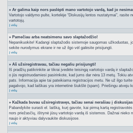
» Ar galima kaip nors paslėpti mano vartotojo vardą, kad jo nesima
Vartotojo valdymo pulte, kortelėje “Diskusijų lentos nustatymai”, rasite
vartotojų.
Į viršų
» Pamečiau arba neatsimenu savo slaptažodžio!
Nepanikuokite! Kadangi slaptažodis sistemoje saugomas užkoduotas, jo ga
sekite nurodymus ekrane ir ne už ilgo vėl galėsite prisijungti.
Į viršų
» Aš užsiregistravau, tačiau negaliu prisijungti!
Iš pradžių patikrinkite ar tikrai įvedėte teisingą vartotojo vardą ir slapt
o jūs registruodamiesi pasirinkote, kad jums dar nėra 13 metų. Tokiu atve
pats. Informacija apie tai pateikiama registracijos metu. Ne už ilgo turit
pagalvojo, kad laiškas yra internetinė šiukšlė (spam). Priešingu atveju kr
Į viršų
» Kažkada buvau užsiregistravęs, tačiau senai nerašiau į diskusijas, 
Pabandykite surasti el. laišką, kurį gavote, kai pirmą kartą registravotės d
nors priežasčių, ištrynė jūsų vartotojo vardą iš sistemos. Dažnai nieko 
naujo ir aktyviau dalyvaukite diskusijose.
Į viršų