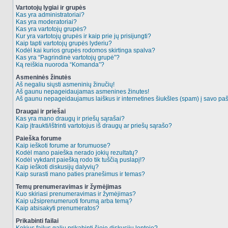
Vartotojų lygiai ir grupės
Kas yra administratoriai?
Kas yra moderatoriai?
Kas yra vartotojų grupės?
Kur yra vartotojų grupės ir kaip prie jų prisijungti?
Kaip tapti vartotojų grupės lyderiu?
Kodėl kai kurios grupės rodomos skirtinga spalva?
Kas yra “Pagrindinė vartotojų grupė”?
Ką reiškia nuoroda “Komanda”?
Asmeninės žinutės
Aš negaliu siųsti asmeninių žinučių!
Aš gaunu nepageidaujamas asmenines žinutes!
Aš gaunu nepageidaujamus laiškus ir internetines šiukšles (spam) į savo pašt
Draugai ir priešai
Kas yra mano draugų ir priešų sąrašai?
Kaip įtraukti/ištrinti vartotojus iš draugų ar priešų sąrašo?
Paieška forume
Kaip ieškoti forume ar forumuose?
Kodėl mano paieška nerado jokių rezultatų?
Kodėl vykdant paiešką rodo tik tuščią puslapį!?
Kaip ieškoti diskusijų dalyvių?
Kaip surasti mano paties pranešimus ir temas?
Temų prenumeravimas ir žymėjimas
Kuo skiriasi prenumeravimas ir žymėjimas?
Kaip užsiprenumeruoti forumą arba temą?
Kaip atsisakyti prenumeratos?
Prikabinti failai