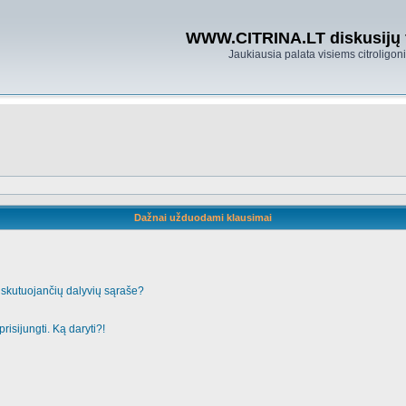
WWW.CITRINA.LT diskusijų
Jaukiausia palata visiems citroligo
Dažnai užduodami klausimai
iskutuojančių dalyvių sąraše?
risijungti. Ką daryti?!