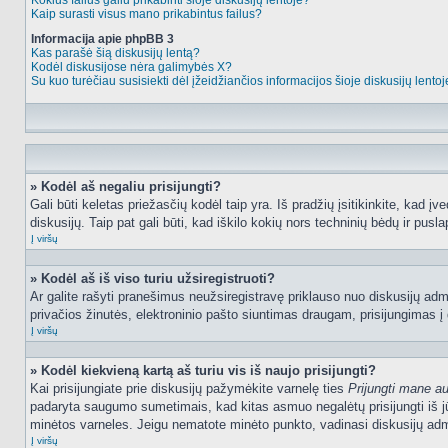
Kokius failus galiu prikabinti šioje diskusijų lentoje?
Kaip surasti visus mano prikabintus failus?
Informacija apie phpBB 3
Kas parašė šią diskusijų lentą?
Kodėl diskusijose nėra galimybės X?
Su kuo turėčiau susisiekti dėl įžeidžiančios informacijos šioje diskusijų lento
» Kodėl aš negaliu prisijungti?
Gali būti keletas priežasčių kodėl taip yra. Iš pradžių įsitikinkite, kad įv
diskusijų. Taip pat gali būti, kad iškilo kokių nors techninių bėdų ir puslap
Į viršų
» Kodėl aš iš viso turiu užsiregistruoti?
Ar galite rašyti pranešimus neužsiregistravę priklauso nuo diskusijų admi
privačios žinutės, elektroninio pašto siuntimas draugam, prisijungimas į da
Į viršų
» Kodėl kiekvieną kartą aš turiu vis iš naujo prisijungti?
Kai prisijungiate prie diskusijų pažymėkite varnelę ties
Prijungti mane a
padaryta saugumo sumetimais, kad kitas asmuo negalėtų prisijungti iš jū
minėtos varneles. Jeigu nematote minėto punkto, vadinasi diskusijų admi
Į viršų