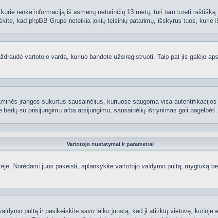
kurie renka informaciją iš asmenų neturinčių 13 metų, turi tam turėti raštišką t
ėkite, kad phpBB Grupė neteikia jokių teisinių patarimų, išskyrus tuos, kurie i
raudė vartotojo vardą, kuriuo bandote užsiregistruoti. Taip pat jis galėjo apskr
aminės įrangos sukurtus sausainėlius, kuriuose saugoma visa autentifikacijos ir
te bėdų su prisijungimu arba atsijungimu, sausainėlių ištrynimas gali pagelbėti.
Vartotojo nustatymai ir parametrai
je. Norėdami juos pakeisti, aplankykite vartotojo valdymo pultą; mygtuką beve
aldymo pultą ir pasikeiskite savo laiko juostą, kad ji atitiktų vietovę, kurioje