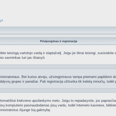
je?
Prisijungimas ir registracija
edėte teisingą vartotojo vardą ir slaptažodį. Jeigu jie tikrai teisingi, susisiekit
io savininkas turi jas ištaisyti.
nistratoriaus. Bet kuriuo atveju, užsiregistravus tampa prieinami papildomi dal
lyvių grupes ir panašiai. Pati registracija užtrunka tik keletą minučių, todėl p
utomatiškai kiekvieno apsilankymo metu
. Jeigu to nepadarysite, jus paprasčia
sų kompiuterio pasinaudodamas jūsų vardu, todėl Interneto kavinėse, bibliote
nistratorius išjungė šią galimybę.