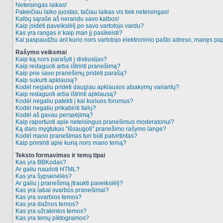
Neteisingas laikas!
Pakeičiau laiko juostas, tačiau laikas vis tiek neteisingas!
Kalbų sąraše aš nerandu savo kalbos!
Kaip įsidėti paveikslėlį po savo vartotojo vardu?
Kas yra rangas ir kaip man jį pasikeisti?
Kai paspaudžiu ant kurio nors vartotojo elektroninio pašto adreso, manęs pap
Rašymo veiksmai
Kaip ką nors parašyti į diskusijas?
Kaip redaguoti arba ištrinti pranešimą?
Kaip prie savo pranešimų pridėti parašą?
Kaip sukurti apklausą?
Kodėl negaliu pridėti daugiau apklausos atsakymų variantų?
Kaip redaguoti arba ištrinti apklausą?
Kodėl negaliu patekti į kai kuriuos forumus?
Kodėl negaliu prikabinti failų?
Kodėl aš gavau perspėjimą?
Kaip raportuoti apie neteisingus pranešimus moderatoriui?
Ką daro mygtukas “Išsaugoti” pranešimo rašymo lange?
Kodėl mano pranešimas turi būti patvirtintas?
Kaip priminti apie kurią nors mano temą?
Teksto formavimas ir temų tipai
Kas yra BBKodas?
Ar galiu naudoti HTML?
Kas yra šypsenėlės?
Ar galiu į pranešimą įtraukti paveikslėlį?
Kas yra labai svarbūs pranešimai?
Kas yra svarbios temos?
Kas yra dažnos temos?
Kas yra užrakintos temos?
Kas yra temų piktogramos?