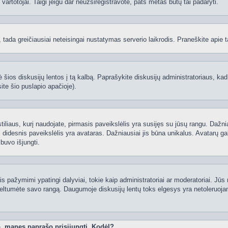
ti vartotojai. Taigi jeigu dar neužsiregistravote, pats metas būtų tai padaryti.
ą, tada greičiausiai neteisingai nustatymas serverio laikrodis. Praneškite apie ta
 šios diskusijų lentos į tą kalbą. Paprašykite diskusijų administratoriaus, kad
ite šio puslapio apačioje).
 stiliaus, kurį naudojate, pirmasis paveikslėlis yra susijęs su jūsų rangu. Dažni
 didesnis paveikslėlis yra avataras. Dažniausiai jis būna unikalus. Avatarų gali
 buvo išjungti.
 pažymimi ypatingi dalyviai, tokie kaip administratoriai ar moderatoriai. Jūs n
eltumėte savo rangą. Daugumoje diskusijų lentų toks elgesys yra netoleruojam
o, manęs paprašo prisijungti. Kodėl?