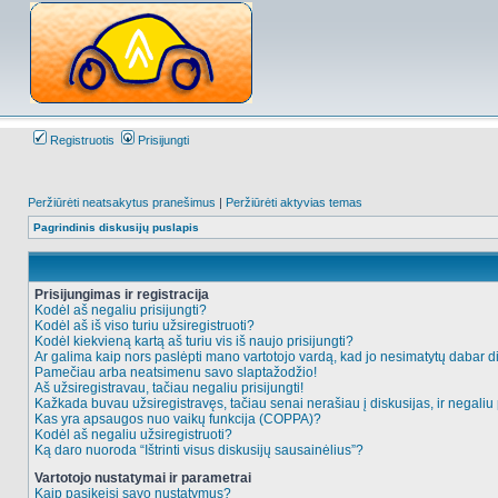
Registruotis
Prisijungti
Peržiūrėti neatsakytus pranešimus
|
Peržiūrėti aktyvias temas
Pagrindinis diskusijų puslapis
Prisijungimas ir registracija
Kodėl aš negaliu prisijungti?
Kodėl aš iš viso turiu užsiregistruoti?
Kodėl kiekvieną kartą aš turiu vis iš naujo prisijungti?
Ar galima kaip nors paslėpti mano vartotojo vardą, kad jo nesimatytų dabar d
Pamečiau arba neatsimenu savo slaptažodžio!
Aš užsiregistravau, tačiau negaliu prisijungti!
Kažkada buvau užsiregistravęs, tačiau senai nerašiau į diskusijas, ir negaliu p
Kas yra apsaugos nuo vaikų funkcija (COPPA)?
Kodėl aš negaliu užsiregistruoti?
Ką daro nuoroda “Ištrinti visus diskusijų sausainėlius”?
Vartotojo nustatymai ir parametrai
Kaip pasikeisi savo nustatymus?