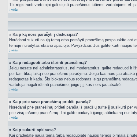
Tik registruoti vartotojai gali siųsti pranešimus kitiems vartotojams el.
Į viršų
» Kaip ką nors parašyti į diskusijas?
Norėdami sukurti naują temą arba parašyti pranešimą paspauskite ant at
temoje nurodytas ekrano apačioje. Pavyzdžiui: Jūs galite kurti naujas tem
Į viršų
» Kaip redaguoti arba ištrinti pranešimą?
Jeigu nesate nei administratorius, nei moderatorius, galite redaguoti ir
per tam tikrą laiką nuo pranešimo parašymo. Jeigu kas nors jau atsakė 
redaguotas ir kada. Šis blokas nebus rodomas jeigu pranešimą redagavo mo
vartotojai negali ištrinti pranešimo, jeigu į jį kas nors jau atsakė.
Į viršų
» Kaip prie savo pranešimų pridėti parašą?
Norėdami prie pranešimų pridėti parašą iš pradžių turite jį susikurti per
prie visų rašomų pranešimų. Tai galite padaryti įjungę atitinkamą nusta
Į viršų
» Kaip sukurti apklausą?
Kai pradedate naują temą (arba redaguojate naujos temos pirmąją žinutę),