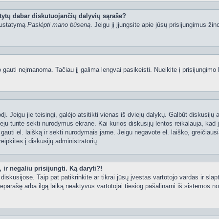
tytų dabar diskutuojančių dalyvių sąraše?
 nustatymą
Paslėpti mano būseną
. Jeigu jį įjungsite apie jūsų prisijungimus žin
uti neįmanoma. Tačiau jį galima lengvai pasikeisti. Nueikite į prisijungimo 
ažodį. Jeigu jie teisingi, galėjo atsitikti vienas iš dviejų dalykų. Galbūt disku
ju turite sekti nurodymus ekrane. Kai kurios diskusijų lentos reikalauja, kad j
e gauti el. laišką ir sekti nurodymais jame. Jeigu negavote el. laiško, greičia
eipkitės į diskusijų administratorių.
ir negaliu prisijungti. Ką daryti?!
iskusijose. Taip pat patikrinkite ar tikrai jūsų įvestas vartotojo vardas ir slap
neparašę arba ilgą laiką neaktyvūs vartotojai tiesiog pašalinami iš sistemos no