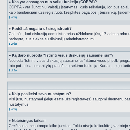
» Kas yra apsaugos nuo vaikų funkcija (COPPA)?
COPPA - yra Jungtinių Valstijų įstatymas, kuris reikalauja, jog puslapiai, 
kaip bandančiam užsiregistruoti, kreipkitės pagalbos į teisininką. Įsidėm
Į viršų
» Kodėl aš negaliu užsiregistruoti?
Gali būti, kad diskusijų administratorius užblokavo jūsų IP adresą arba užd
padaryta, susisiekite su diskusijų administratoriumi.
Į viršų
» Ką daro nuoroda “Ištrinti visus diskusijų sausainėlius”?
Nuoroda “Ištrinti visus diskusijų sausainėlius” ištrina visus phpBB progr
taip pat teikia perskaitytų pranešimų sekimo funkciją. Kartais, jeigu turi
Į viršų
» Kaip pasikeisi savo nustatymus?
Visi jūsų nustatymai (jeigu esate užsiregistravęs) saugomi duomenų bazė
nustatymus.
Į viršų
» Neteisingas laikas!
Greičiausiai nesutampa laiko juostos. Tokiu atveju keliaukite į vartotojo v