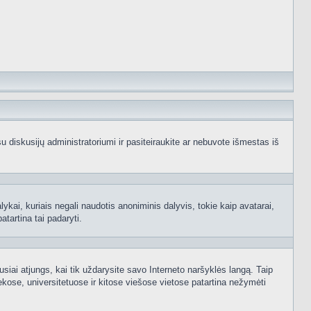
e su diskusijų administratoriumi ir pasiteiraukite ar nebuvote išmestas iš
ykai, kuriais negali naudotis anoniminis dalyvis, tokie kaip avatarai,
atartina tai padaryti.
usiai atjungs, kai tik uždarysite savo Interneto naršyklės langą. Taip
kose, universitetuose ir kitose viešose vietose patartina nežymėti