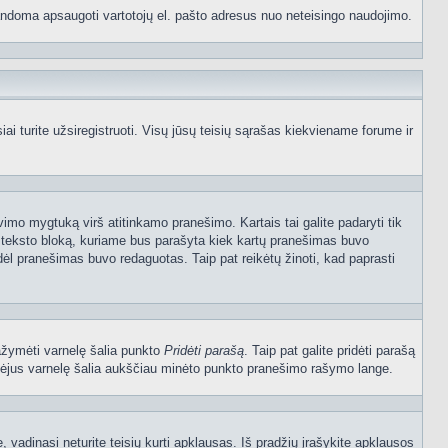
p bandoma apsaugoti vartotojų el. pašto adresus nuo neteisingo naudojimo.
 turite užsiregistruoti. Visų jūsų teisių sąrašas kiekviename forume ir
vimo mygtuką virš atitinkamo pranešimo. Kartais tai galite padaryti tik
į teksto bloką, kuriame bus parašyta kiek kartų pranešimas buvo
dėl pranešimas buvo redaguotas. Taip pat reikėtų žinoti, kad paprasti
pažymėti varnelę šalia punkto
Pridėti parašą
. Taip pat galite pridėti parašą
ymėjus varnelę šalia aukščiau minėto punkto pranešimo rašymo lange.
vadinasi neturite teisių kurti apklausas. Iš pradžių įrašykite apklausos