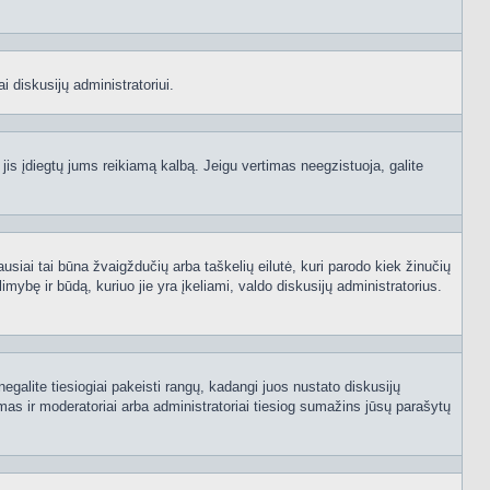
i diskusijų administratoriui.
 jis įdiegtų jums reikiamą kalbą. Jeigu vertimas neegzistuoja, galite
ausiai tai būna žvaigždučių arba taškelių eilutė, kuri parodo kiek žinučių
mybę ir būdą, kuriuo jie yra įkeliami, valdo diskusijų administratorius.
egalite tiesiogiai pakeisti rangų, kadangi juos nustato diskusijų
as ir moderatoriai arba administratoriai tiesiog sumažins jūsų parašytų