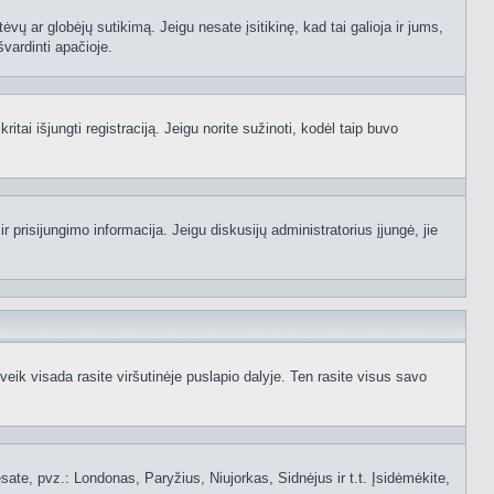
ėvų ar globėjų sutikimą. Jeigu nesate įsitikinę, kad tai galioja ir jums,
švardinti apačioje.
itai išjungti registraciją. Jeigu norite sužinoti, kodėl taip buvo
 prisijungimo informacija. Jeigu diskusijų administratorius įjungė, jie
ik visada rasite viršutinėje puslapio dalyje. Ten rasite visus savo
 esate, pvz.: Londonas, Paryžius, Niujorkas, Sidnėjus ir t.t. Įsidėmėkite,