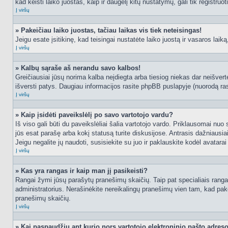
kad keisti laiko juostas, kaip ir daugelį kitų nustatymų, gali tik registruo
Į viršų
» Pakeičiau laiko juostas, tačiau laikas vis tiek neteisingas!
Jeigu esate įsitikinę, kad teisingai nustatėte laiko juostą ir vasaros laik
Į viršų
» Kalbų sąraše aš nerandu savo kalbos!
Greičiausiai jūsų norima kalba neįdiegta arba tiesiog niekas dar neišvertė
išversti patys. Daugiau informacijos rasite phpBB puslapyje (nuorodą ras
Į viršų
» Kaip įsidėti paveikslėlį po savo vartotojo vardu?
Iš viso gali būti du paveikslėliai šalia vartotojo vardo. Priklausomai nuo
jūs esat parašę arba kokį statusą turite diskusijose. Antrasis dažniausiai
Jeigu negalite jų naudoti, susisiekite su juo ir paklauskite kodėl avatarai
Į viršų
» Kas yra rangas ir kaip man jį pasikeisti?
Rangai žymi jūsų parašytų pranešimų skaičių. Taip pat specialiais rangais
administratorius. Nerašinėkite nereikalingų pranešimų vien tam, kad pak
pranešimų skaičių.
Į viršų
» Kai paspaudžiu ant kurio nors vartotojo elektroninio pašto adres