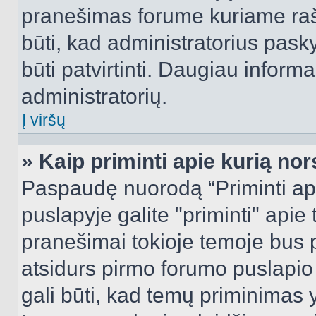
pranešimas forume kuriame rašote
būti, kad administratorius pasky
būti patvirtinti. Daugiau inform
administratorių.
Į viršų
» Kaip priminti apie kurią n
Paspaudę nuorodą “Priminti ap
puslapyje galite "priminti" apie
pranešimai tokioje temoje bus p
atsidurs pirmo forumo puslapio
gali būti, kad temų priminimas 