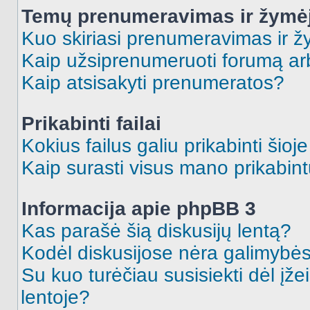
Temų prenumeravimas ir žymė
Kuo skiriasi prenumeravimas ir 
Kaip užsiprenumeruoti forumą a
Kaip atsisakyti prenumeratos?
Prikabinti failai
Kokius failus galiu prikabinti šioj
Kaip surasti visus mano prikabint
Informacija apie phpBB 3
Kas parašė šią diskusijų lentą?
Kodėl diskusijose nėra galimybė
Su kuo turėčiau susisiekti dėl įže
lentoje?