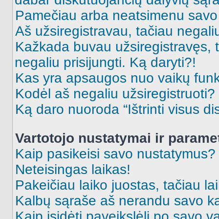
Pamečiau arba neatsimenu savo 
Aš užsiregistravau, tačiau negaliu 
Kažkada buvau užsiregistravęs, ta
negaliu prisijungti. Ką daryti?!
Kas yra apsaugos nuo vaikų fun
Kodėl aš negaliu užsiregistruoti?
Ką daro nuoroda “Ištrinti visus di
Vartotojo nustatymai ir parame
Kaip pasikeisi savo nustatymus?
Neteisingas laikas!
Pakeičiau laiko juostas, tačiau lai
Kalbų sąraše aš nerandu savo ka
Kaip įsidėti paveikslėlį po savo v