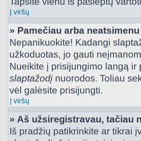
Tapsite vienu iš paslėptų vartot
Į viršų
» Pamečiau arba neatsimenu 
Nepanikuokite! Kadangi slapt
užkoduotas, jo gauti neįmanoma.
Nueikite į prisijungimo langą i
slaptažodį
nuorodos. Toliau sek
vėl galėsite prisijungti.
Į viršų
» Aš užsiregistravau, tačiau n
Iš pradžių patikrinkite ar tikrai 