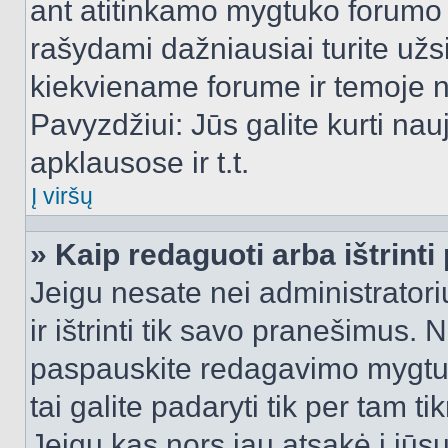
ant atitinkamo mygtuko forumo 
rašydami dažniausiai turite užsi
kiekviename forume ir temoje 
Pavyzdžiui: Jūs galite kurti nau
apklausose ir t.t.
Į viršų
» Kaip redaguoti arba ištrint
Jeigu nesate nei administratori
ir ištrinti tik savo pranešimus
paspauskite redagavimo mygtuk
tai galite padaryti tik per tam 
Jeigu kas nors jau atsakė į jūs