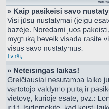
Vartotoj
» Kaip pasikeisi savo nusta
Visi jūsų nustatymai (jeigu es
bazėje. Norėdami juos pakeisti,
mygtuką beveik visada rasite vi
visus savo nustatymus.
Į viršų
» Neteisingas laikas!
Greičiausiai nesutampa laiko juo
vartotojo valdymo pultą ir pasike
vietovę, kurioje esate, pvz.: L
ir t.t. Įsidėmėkite, kad keisti lai