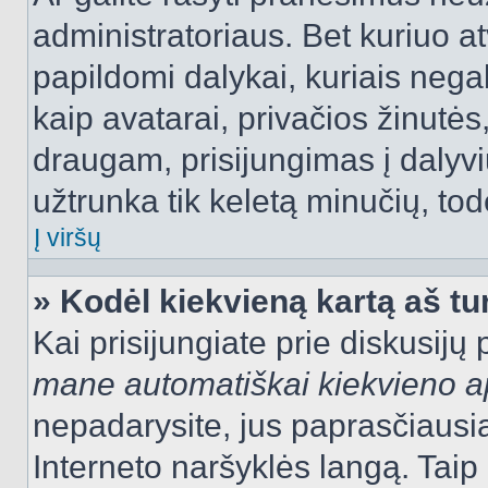
administratoriaus. Bet kuriuo a
papildomi dalykai, kuriais negal
kaip avatarai, privačios žinutės
draugam, prisijungimas į dalyvių
užtrunka tik keletą minučių, todė
Į viršų
» Kodėl kiekvieną kartą aš tur
Kai prisijungiate prie diskusijų
mane automatiškai kiekvieno 
nepadarysite, jus paprasčiausiai
Interneto naršyklės langą. Ta