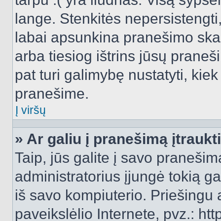
lange. Stenkitės nepersistengti
labai apsunkina pranešimo skai
arba tiesiog ištrins jūsų praneš
pat turi galimybę nustatyti, ki
pranešime.
Į viršų
» Ar galiu į pranešimą įtraukt
Taip, jūs galite į savo pranešimą
administratorius įjungė tokią gal
iš savo kompiuterio. Priešingu a
paveikslėlio Internete, pvz.: 