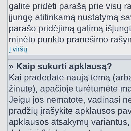
galite pridėti parašą prie visų 
įjungę atitinkamą nustatymą sa
parašo pridėjimą galimą išjung
minėto punkto pranešimo rašy
Į viršų
» Kaip sukurti apklausą?
Kai pradedate naują temą (arb
žinutę), apačioje turėtumėte ma
Jeigu jos nematote, vadinasi net
pradžių įrašykite apklausos pav
apklausos atsakymų variantus,