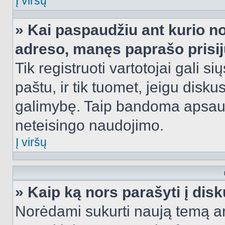
Į viršų
» Kai paspaudžiu ant kurio no
adreso, manęs paprašo prisij
Tik registruoti vartotojai gali s
paštu, ir tik tuomet, jeigu disku
galimybę. Taip bandoma apsaugo
neteisingo naudojimo.
Į viršų
» Kaip ką nors parašyti į dis
Norėdami sukurti naują temą a