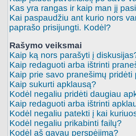
Kas yra rangas ir kaip man jį pasi
Kai paspaudžiu ant kurio nors va
paprašo prisijungti. Kodėl?
Rašymo veiksmai
Kaip ką nors parašyti į diskusijas
Kaip redaguoti arba ištrinti pran
Kaip prie savo pranešimų pridėti
Kaip sukurti apklausą?
Kodėl negaliu pridėti daugiau a
Kaip redaguoti arba ištrinti apkl
Kodėl negaliu patekti į kai kuriu
Kodėl negaliu prikabinti failų?
Kodėl aš gavau perspėjimą?