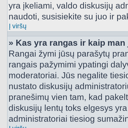
yra įkeliami, valdo diskusijų ad
naudoti, susisiekite su juo ir pa
Į viršų
» Kas yra rangas ir kaip man j
Rangai žymi jūsų parašytų prane
rangais pažymimi ypatingi dalyvi
moderatoriai. Jūs negalite tiesi
nustato diskusijų administrator
pranešimų vien tam, kad pake
diskusijų lentų toks elgesys yr
administratoriai tiesiog sumaži