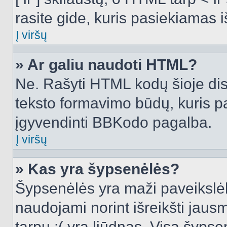
rasite gide, kuris pasiekiamas
Į viršų
» Ar galiu naudoti HTML?
Ne. Rašyti HTML kodų šioje dis
teksto formavimo būdų, kuris 
įgyvendinti BBKodo pagalba.
Į viršų
» Kas yra šypsenėlės?
Šypsenėlės yra maži paveikslėl
naudojami norint išreikšti jausm
tarpu :( yra liūdnas. Visą šyps