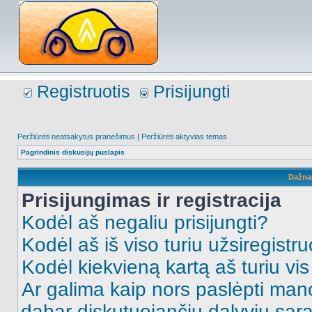
Registruotis
Prisijungti
Peržiūrėti neatsakytus pranešimus
|
Peržiūrėti aktyvias temas
Pagrindinis diskusijų puslapis
Dažna
Prisijungimas ir registracija
Kodėl aš negaliu prisijungti?
Kodėl aš iš viso turiu užsiregistru
Kodėl kiekvieną kartą aš turiu vis 
Ar galima kaip nors paslėpti man
dabar diskutuojančių dalyvių sąr