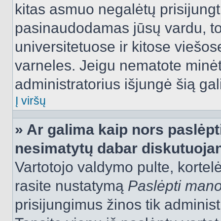
kitas asmuo negalėtų prisijungt
pasinaudodamas jūsų vardu, tod
universitetuose ir kitose viešo
varneles. Jeigu nematote minėt
administratorius išjungė šią ga
Į viršų
» Ar galima kaip nors paslėpt
nesimatytų dabar diskutuojan
Vartotojo valdymo pulte, kortelė
rasite nustatymą
Paslėpti man
prisijungimus žinos tik administr