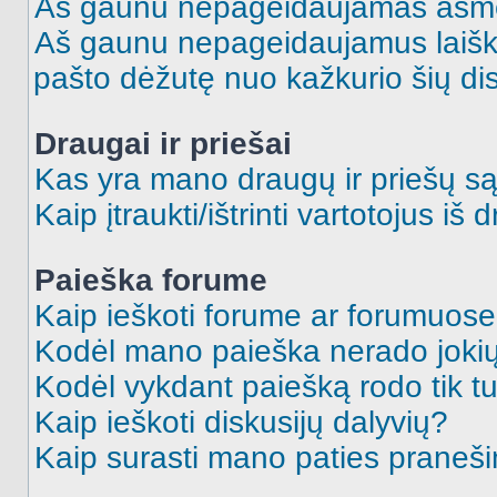
Aš gaunu nepageidaujamas asme
Aš gaunu nepageidaujamus laiškus
pašto dėžutę nuo kažkurio šių dis
Draugai ir priešai
Kas yra mano draugų ir priešų są
Kaip įtraukti/ištrinti vartotojus i
Paieška forume
Kaip ieškoti forume ar forumuos
Kodėl mano paieška nerado jokių
Kodėl vykdant paiešką rodo tik tu
Kaip ieškoti diskusijų dalyvių?
Kaip surasti mano paties praneš