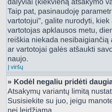
dalyviai (kiekvieną atsakymo var
Taip pat, pasinaudoję parametr
vartotojui”, galite nurodyti, kie
vartotojas apklausos metu, dien
reiškia niekada nesibaigiančią a
ar vartotojai galės atšaukti sav
naujo.
Į viršų
» Kodėl negaliu pridėti daug
Atsakymų variantų limitą nustat
Susisiekite su juo, jeigu manot
nei leidžiama.