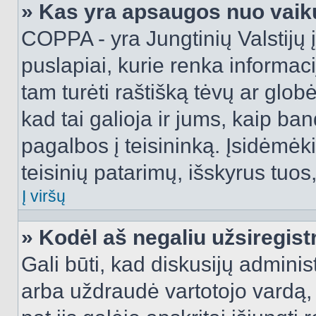
» Kas yra apsaugos nuo vaik
COPPA - yra Jungtinių Valstijų į
puslapiai, kurie renka informac
tam turėti raštišką tėvų ar globė
kad tai galioja ir jums, kaip ba
pagalbos į teisininką. Įsidėmėk
teisinių patarimų, išskyrus tuos,
Į viršų
» Kodėl aš negaliu užsiregist
Gali būti, kad diskusijų admini
arba uždraudė vartotojo vardą, 