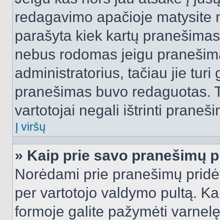
redagavimo apačioje matysite n
parašyta kiek kartų pranešimas
nebus rodomas jeigu pranešim
administratorius, tačiau jie turi
pranešimas buvo redaguotas. Tai
vartotojai negali ištrinti praneši
Į viršų
» Kaip prie savo pranešimų p
Norėdami prie pranešimų pridėti 
per vartotojo valdymo pultą. Ka
formoje galite pažymėti varnel