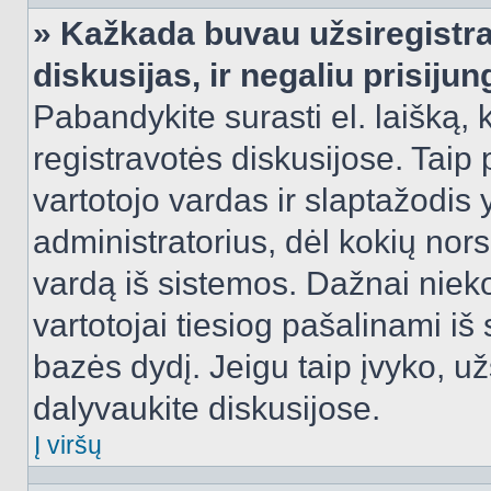
» Kažkada buvau užsiregistra
diskusijas, ir negaliu prisijun
Pabandykite surasti el. laišką, 
registravotės diskusijose. Taip p
vartotojo vardas ir slaptažodis y
administratorius, dėl kokių nors
vardą iš sistemos. Dažnai niek
vartotojai tiesiog pašalinami i
bazės dydį. Jeigu taip įvyko, užs
dalyvaukite diskusijose.
Į viršų