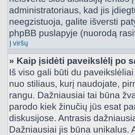
administratoriaus, kad jis įdie
neegzistuoja, galite išversti pa
phpBB puslapyje (nuorodą rasit
Į viršų
» Kaip įsidėti paveikslėlį po 
Iš viso gali būti du paveikslėlia
nuo stiliaus, kurį naudojate, pi
rangu. Dažniausiai tai būna žvai
parodo kiek žinučių jūs esat pa
diskusijose. Antrasis dažniausia
Dažniausiai jis būna unikalus. 