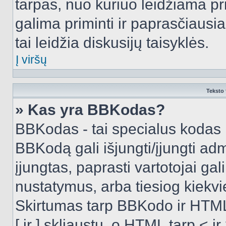
tarpas, nuo kuriuo leidžiama pr
galima priminti ir paprasčiausiai 
tai leidžia diskusijų taisyklės.
Į viršų
Teksto 
» Kas yra BBKodas?
BBKodas - tai specialus kodas 
BBKodą gali išjungti/įjungti ad
įjungtas, paprasti vartotojai gali 
nustatymus, arba tiesiog kiek
Skirtumas tarp BBKodo ir HTML
[ ir ] skliaustų, o HTML tarp <