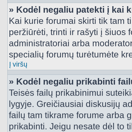
» Kodėl negaliu patekti į kai
Kai kurie forumai skirti tik tam 
peržiūrėti, trinti ir rašyti į ši
administratoriai arba moderatori
specialių forumų turėtumėte krei
Į viršų
» Kodėl negaliu prikabinti fai
Teisės failų prikabinimui sutei
lygyje. Greičiausiai diskusijų ad
failų tam tikrame forume arba ga
prikabinti. Jeigu nesate dėl to t