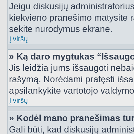
Jeigu diskusijų administratorius
kiekvieno pranešimo matysite r
sekite nurodymus ekrane.
Į viršų
» Ką daro mygtukas “Išsaugo
Jis leidžia jums išsaugoti nebai
rašymą. Norėdami pratęsti išs
apsilankykite vartotojo valdymo
Į viršų
» Kodėl mano pranešimas turi
Gali būti, kad diskusijų admini