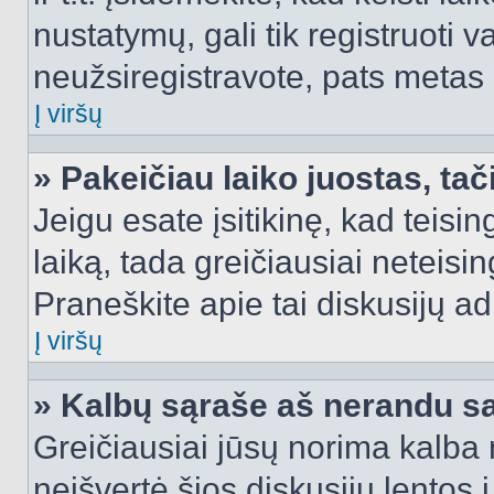
nustatymų, gali tik registruoti va
neužsiregistravote, pats metas b
Į viršų
» Pakeičiau laiko juostas, tač
Jeigu esate įsitikinę, kad teisin
laiką, tada greičiausiai neteisi
Praneškite apie tai diskusijų ad
Į viršų
» Kalbų sąraše aš nerandu s
Greičiausiai jūsų norima kalba 
neišvertė šios diskusijų lentos 