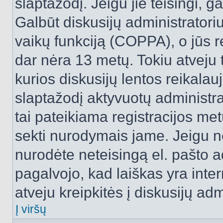
slaptažodį. Jeigu jie teisingi, ga
Galbūt diskusijų administrator
vaikų funkciją (COPPA), o jūs r
dar nėra 13 metų. Tokiu atveju 
kurios diskusijų lentos reikalauj
slaptažodį aktyvuotų administra
tai pateikiama registracijos metu.
sekti nurodymais jame. Jeigu ne
nurodėte neteisingą el. pašto 
pagalvojo, kad laiškas yra inte
atveju kreipkitės į diskusijų adm
Į viršų