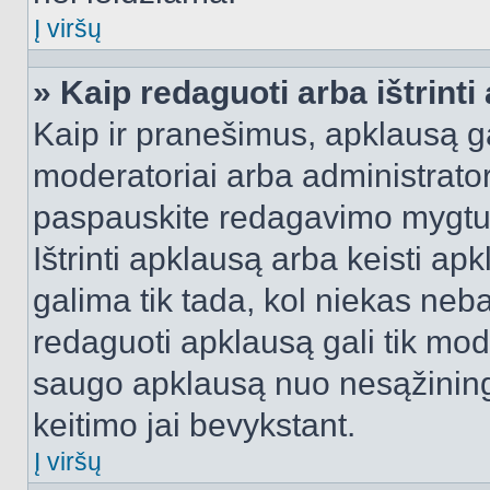
Į viršų
» Kaip redaguoti arba ištrint
Kaip ir pranešimus, apklausą gal
moderatoriai arba administrato
paspauskite redagavimo mygtu
Ištrinti apklausą arba keisti a
galima tik tada, kol niekas neba
redaguoti apklausą gali tik mode
saugo apklausą nuo nesąžinin
keitimo jai bevykstant.
Į viršų