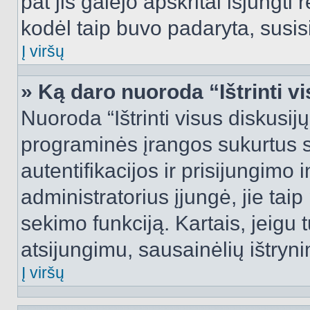
pat jis galėjo apskritai išjungti 
kodėl taip buvo padaryta, susisi
Į viršų
» Ką daro nuoroda “Ištrinti v
Nuoroda “Ištrinti visus diskusij
programinės įrangos sukurtus 
autentifikacijos ir prisijungimo 
administratorius įjungė, jie tai
sekimo funkciją. Kartais, jeigu 
atsijungimu, sausainėlių ištryni
Į viršų