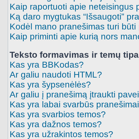
Kaip raportuoti apie neteisingus
Ką daro mygtukas “Išsaugoti” p
Kodėl mano pranešimas turi būti p
Kaip priminti apie kurią nors ma
Teksto formavimas ir temų tipa
Kas yra BBKodas?
Ar galiu naudoti HTML?
Kas yra šypsenėlės?
Ar galiu į pranešimą įtraukti pavei
Kas yra labai svarbūs pranešima
Kas yra svarbios temos?
Kas yra dažnos temos?
Kas yra užrakintos temos?