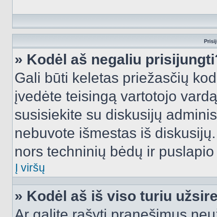
Prisi
» Kodėl aš negaliu prisijungti
Gali būti keletas priežasčių kodė
įvedėte teisingą vartotojo vardą i
susisiekite su diskusijų administ
nebuvote išmestas iš diskusijų. T
nors techninių bėdų ir puslapio s
Į viršų
» Kodėl aš iš viso turiu užsir
Ar galite rašyti pranešimus neu