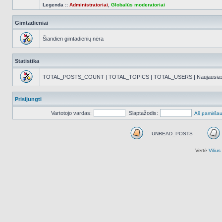
Legenda ::
Administratoriai
,
Globalūs moderatoriai
Gimtadieniai
Šiandien gimtadienių nėra
Statistika
TOTAL_POSTS_COUNT | TOTAL_TOPICS | TOTAL_USERS | Naujausias reg
Prisijungti
Vartotojo vardas:
Slaptažodis:
Aš pamiršau
UNREAD_POSTS
UNREAD_POSTS
Vertė
Viliu