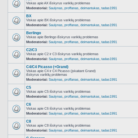
Viskas apie AX išskyrus variklių problemas
Moderatoriai:
Saulynas
,
proffanas
,
deimantukas
,
tadas1991
NO_UNREAD_POSTS
BX
Viskas apie BX išskyrus variklių problemas
Moderatoriai:
Saulynas
,
proffanas
,
deimantukas
,
tadas1991
NO_UNREAD_POSTS
Berlingo
Viskas apie Berlingo išskyrus variklių problemas
Moderatoriai:
Saulynas
,
proffanas
,
deimantukas
,
tadas1991
NO_UNREAD_POSTS
C2/C3
Viskas apie C2 ir C3 išskyrus variklių problemas
Moderatoriai:
Saulynas
,
proffanas
,
deimantukas
,
tadas1991
NO_UNREAD_POSTS
C4/C4 Picasso (+Grand)
Viskas apie C4 ir C4 Picasso (įskaitant Grand)
išskyrus variklių problemas
NO_UNREAD_POSTS
Moderatoriai:
Saulynas
,
proffanas
,
deimantukas
,
tadas1991
C5
Viskas apie C5 išskyrus variklių problemas
Moderatoriai:
Saulynas
,
proffanas
,
deimantukas
,
tadas1991
NO_UNREAD_POSTS
C6
Viskas apie C6 išskyrus variklių problemas
Moderatoriai:
Saulynas
,
proffanas
,
deimantukas
,
tadas1991
NO_UNREAD_POSTS
C8
Viskas apie C8 išskyrus variklių problemas
Moderatoriai:
Saulynas
,
proffanas
,
deimantukas
,
tadas1991
NO_UNREAD_POSTS