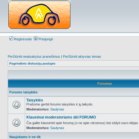
Registruotis
Prisijungti
Peržiūrėti neatsakytus pranešimus
|
Peržiūrėti aktyvias temas
Pagrindinis diskusijų puslapis
Forumas
Forumo taisyklės
Taisyklės
Prašome gerbti forumo taisykles ir jų laikytis.
Moderatorius:
Saulynas
NO_UNREAD_POSTS
Klausimai moderatoriams dėl FORUMO
Čia galite klausinėti apie forumą (o ne apie citroenus) bei siūlyti savo idėja
Moderatorius:
Saulynas
NO_UNREAD_POSTS
Naujokams ir ne tik