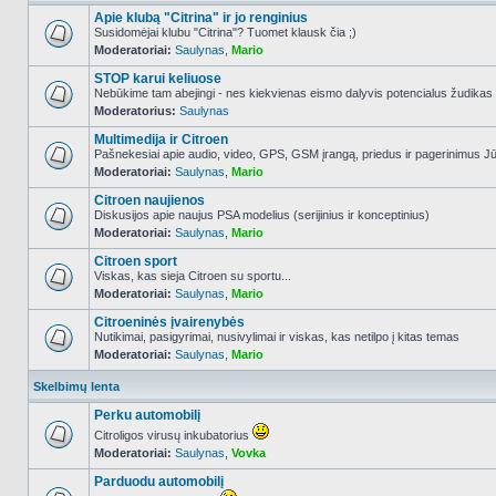
Apie klubą "Citrina" ir jo renginius
Susidomėjai klubu "Citrina"? Tuomet klausk čia ;)
Moderatoriai:
Saulynas
,
Mario
NO_UNREAD_POSTS
STOP karui keliuose
Nebūkime tam abejingi - nes kiekvienas eismo dalyvis potencialus žudikas
Moderatorius:
Saulynas
NO_UNREAD_POSTS
Multimedija ir Citroen
Pašnekesiai apie audio, video, GPS, GSM įrangą, priedus ir pagerinimus Jūs
Moderatoriai:
Saulynas
,
Mario
NO_UNREAD_POSTS
Citroen naujienos
Diskusijos apie naujus PSA modelius (serijinius ir konceptinius)
Moderatoriai:
Saulynas
,
Mario
NO_UNREAD_POSTS
Citroen sport
Viskas, kas sieja Citroen su sportu...
Moderatoriai:
Saulynas
,
Mario
NO_UNREAD_POSTS
Citroeninės įvairenybės
Nutikimai, pasigyrimai, nusivylimai ir viskas, kas netilpo į kitas temas
Moderatoriai:
Saulynas
,
Mario
NO_UNREAD_POSTS
Skelbimų lenta
Perku automobilį
Citroligos virusų inkubatorius
Moderatoriai:
Saulynas
,
Vovka
NO_UNREAD_POSTS
Parduodu automobilį