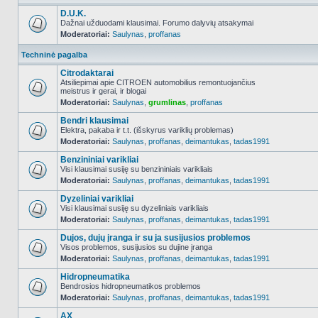
D.U.K.
Dažnai užduodami klausimai. Forumo dalyvių atsakymai
Moderatoriai:
Saulynas
,
proffanas
NO_UNREAD_POSTS
Techninė pagalba
Citrodaktarai
Atsiliepimai apie CITROEN automobilius remontuojančius
meistrus ir gerai, ir blogai
NO_UNREAD_POSTS
Moderatoriai:
Saulynas
,
grumlinas
,
proffanas
Bendri klausimai
Elektra, pakaba ir t.t. (išskyrus variklių problemas)
Moderatoriai:
Saulynas
,
proffanas
,
deimantukas
,
tadas1991
NO_UNREAD_POSTS
Benzininiai varikliai
Visi klausimai susiję su benzininiais varikliais
Moderatoriai:
Saulynas
,
proffanas
,
deimantukas
,
tadas1991
NO_UNREAD_POSTS
Dyzeliniai varikliai
Visi klausimai susiję su dyzeliniais varikliais
Moderatoriai:
Saulynas
,
proffanas
,
deimantukas
,
tadas1991
NO_UNREAD_POSTS
Dujos, dujų įranga ir su ja susijusios problemos
Visos problemos, susijusios su dujine įranga
Moderatoriai:
Saulynas
,
proffanas
,
deimantukas
,
tadas1991
NO_UNREAD_POSTS
Hidropneumatika
Bendrosios hidropneumatikos problemos
Moderatoriai:
Saulynas
,
proffanas
,
deimantukas
,
tadas1991
NO_UNREAD_POSTS
AX