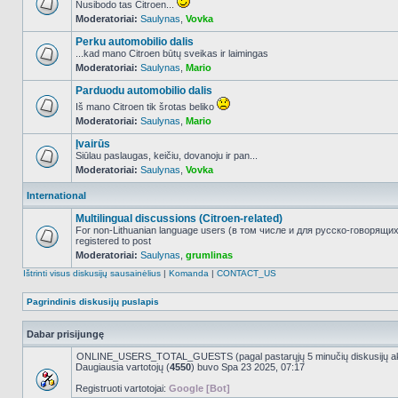
Nusibodo tas Citroen...
Moderatoriai:
Saulynas
,
Vovka
NO_UNREAD_POSTS
Perku automobilio dalis
...kad mano Citroen būtų sveikas ir laimingas
Moderatoriai:
Saulynas
,
Mario
NO_UNREAD_POSTS
Parduodu automobilio dalis
Iš mano Citroen tik šrotas beliko
Moderatoriai:
Saulynas
,
Mario
NO_UNREAD_POSTS
Įvairūs
Siūlau paslaugas, keičiu, dovanoju ir pan...
Moderatoriai:
Saulynas
,
Vovka
NO_UNREAD_POSTS
International
Multilingual discussions (Citroen-related)
For non-Lithuanian language users (в том числе и для русско-говорящи
registered to post
NO_UNREAD_POSTS
Moderatoriai:
Saulynas
,
grumlinas
Ištrinti visus diskusijų sausainėlius
|
Komanda
|
CONTACT_US
Pagrindinis diskusijų puslapis
Dabar prisijungę
ONLINE_USERS_TOTAL_GUESTS (pagal pastarųjų 5 minučių diskusijų a
Daugiausia vartotojų (
4550
) buvo Spa 23 2025, 07:17
Registruoti vartotojai:
Google [Bot]