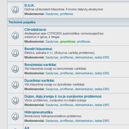
D.U.K.
Dažnai užduodami klausimai. Forumo dalyvių atsakymai
Moderatoriai:
Saulynas
,
proffanas
NO_UNREAD_POSTS
Techninė pagalba
Citrodaktarai
Atsiliepimai apie CITROEN automobilius remontuojančius
meistrus ir gerai, ir blogai
NO_UNREAD_POSTS
Moderatoriai:
Saulynas
,
grumlinas
,
proffanas
Bendri klausimai
Elektra, pakaba ir t.t. (išskyrus variklių problemas)
Moderatoriai:
Saulynas
,
proffanas
,
deimantukas
,
tadas1991
NO_UNREAD_POSTS
Benzininiai varikliai
Visi klausimai susiję su benzininiais varikliais
Moderatoriai:
Saulynas
,
proffanas
,
deimantukas
,
tadas1991
NO_UNREAD_POSTS
Dyzeliniai varikliai
Visi klausimai susiję su dyzeliniais varikliais
Moderatoriai:
Saulynas
,
proffanas
,
deimantukas
,
tadas1991
NO_UNREAD_POSTS
Dujos, dujų įranga ir su ja susijusios problemos
Visos problemos, susijusios su dujine įranga
Moderatoriai:
Saulynas
,
proffanas
,
deimantukas
,
tadas1991
NO_UNREAD_POSTS
Hidropneumatika
Bendrosios hidropneumatikos problemos
Moderatoriai:
Saulynas
,
proffanas
,
deimantukas
,
tadas1991
NO_UNREAD_POSTS
AX