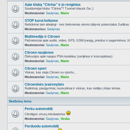
Apie klubą "Citrina" ir jo renginius
Susidomėjai klubu "Citrina"? Tuomet klausk čia ;)
Moderatoriai:
Saulynas
,
Mario
NO_UNREAD_POSTS
STOP karui keliuose
Nebūkime tam abejingi - nes kiekvienas eismo dalyvis potencialus žudikas
Moderatorius:
Saulynas
NO_UNREAD_POSTS
Multimedija ir Citroen
Pašnekesiai apie audio, video, GPS, GSM įrangą, priedus ir pagerinimus Jūs
Moderatoriai:
Saulynas
,
Mario
NO_UNREAD_POSTS
Citroen naujienos
Diskusijos apie naujus PSA modelius (serijinius ir konceptinius)
Moderatoriai:
Saulynas
,
Mario
NO_UNREAD_POSTS
Citroen sport
Viskas, kas sieja Citroen su sportu...
Moderatoriai:
Saulynas
,
Mario
NO_UNREAD_POSTS
Citroeninės įvairenybės
Nutikimai, pasigyrimai, nusivylimai ir viskas, kas netilpo į kitas temas
Moderatoriai:
Saulynas
,
Mario
NO_UNREAD_POSTS
Skelbimų lenta
Perku automobilį
Citroligos virusų inkubatorius
Moderatoriai:
Saulynas
,
Vovka
NO_UNREAD_POSTS
Parduodu automobilį