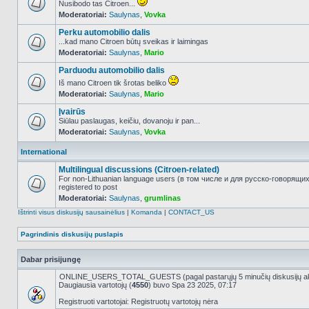
Nusibodo tas Citroen...
Moderatoriai:
Saulynas
,
Vovka
NO_UNREAD_POSTS
Perku automobilio dalis
...kad mano Citroen būtų sveikas ir laimingas
Moderatoriai:
Saulynas
,
Mario
NO_UNREAD_POSTS
Parduodu automobilio dalis
Iš mano Citroen tik šrotas beliko
Moderatoriai:
Saulynas
,
Mario
NO_UNREAD_POSTS
Įvairūs
Siūlau paslaugas, keičiu, dovanoju ir pan...
Moderatoriai:
Saulynas
,
Vovka
NO_UNREAD_POSTS
International
Multilingual discussions (Citroen-related)
For non-Lithuanian language users (в том числе и для русско-говорящи
registered to post
NO_UNREAD_POSTS
Moderatoriai:
Saulynas
,
grumlinas
Ištrinti visus diskusijų sausainėlius
|
Komanda
|
CONTACT_US
Pagrindinis diskusijų puslapis
Dabar prisijungę
ONLINE_USERS_TOTAL_GUESTS (pagal pastarųjų 5 minučių diskusijų a
Daugiausia vartotojų (
4550
) buvo Spa 23 2025, 07:17
Registruoti vartotojai: Registruotų vartotojų nėra