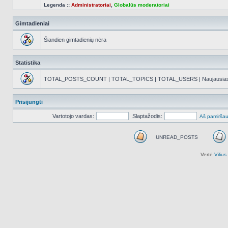
Legenda ::
Administratoriai
,
Globalūs moderatoriai
Gimtadieniai
Šiandien gimtadienių nėra
Statistika
TOTAL_POSTS_COUNT | TOTAL_TOPICS | TOTAL_USERS | Naujausias reg
Prisijungti
Vartotojo vardas:
Slaptažodis:
Aš pamiršau
UNREAD_POSTS
UNREAD_POSTS
Vertė
Viliu