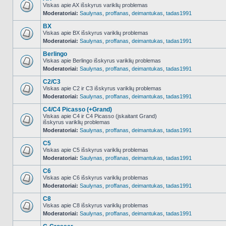
Viskas apie AX išskyrus variklių problemas
Moderatoriai:
Saulynas
,
proffanas
,
deimantukas
,
tadas1991
NO_UNREAD_POSTS
BX
Viskas apie BX išskyrus variklių problemas
Moderatoriai:
Saulynas
,
proffanas
,
deimantukas
,
tadas1991
NO_UNREAD_POSTS
Berlingo
Viskas apie Berlingo išskyrus variklių problemas
Moderatoriai:
Saulynas
,
proffanas
,
deimantukas
,
tadas1991
NO_UNREAD_POSTS
C2/C3
Viskas apie C2 ir C3 išskyrus variklių problemas
Moderatoriai:
Saulynas
,
proffanas
,
deimantukas
,
tadas1991
NO_UNREAD_POSTS
C4/C4 Picasso (+Grand)
Viskas apie C4 ir C4 Picasso (įskaitant Grand)
išskyrus variklių problemas
NO_UNREAD_POSTS
Moderatoriai:
Saulynas
,
proffanas
,
deimantukas
,
tadas1991
C5
Viskas apie C5 išskyrus variklių problemas
Moderatoriai:
Saulynas
,
proffanas
,
deimantukas
,
tadas1991
NO_UNREAD_POSTS
C6
Viskas apie C6 išskyrus variklių problemas
Moderatoriai:
Saulynas
,
proffanas
,
deimantukas
,
tadas1991
NO_UNREAD_POSTS
C8
Viskas apie C8 išskyrus variklių problemas
Moderatoriai:
Saulynas
,
proffanas
,
deimantukas
,
tadas1991
NO_UNREAD_POSTS