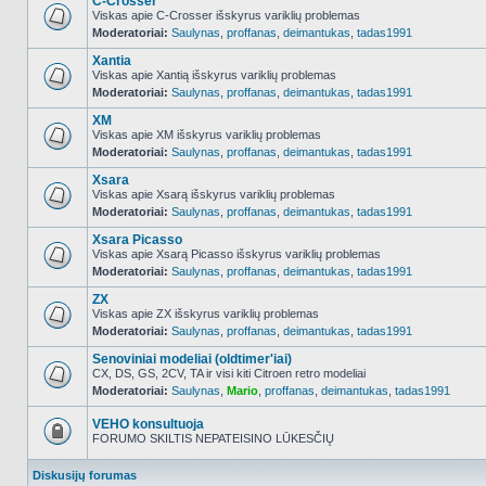
C-Crosser
Viskas apie C-Crosser išskyrus variklių problemas
Moderatoriai:
Saulynas
,
proffanas
,
deimantukas
,
tadas1991
NO_UNREAD_POSTS
Xantia
Viskas apie Xantią išskyrus variklių problemas
Moderatoriai:
Saulynas
,
proffanas
,
deimantukas
,
tadas1991
NO_UNREAD_POSTS
XM
Viskas apie XM išskyrus variklių problemas
Moderatoriai:
Saulynas
,
proffanas
,
deimantukas
,
tadas1991
NO_UNREAD_POSTS
Xsara
Viskas apie Xsarą išskyrus variklių problemas
Moderatoriai:
Saulynas
,
proffanas
,
deimantukas
,
tadas1991
NO_UNREAD_POSTS
Xsara Picasso
Viskas apie Xsarą Picasso išskyrus variklių problemas
Moderatoriai:
Saulynas
,
proffanas
,
deimantukas
,
tadas1991
NO_UNREAD_POSTS
ZX
Viskas apie ZX išskyrus variklių problemas
Moderatoriai:
Saulynas
,
proffanas
,
deimantukas
,
tadas1991
NO_UNREAD_POSTS
Senoviniai modeliai (oldtimer'iai)
CX, DS, GS, 2CV, TA ir visi kiti Citroen retro modeliai
Moderatoriai:
Saulynas
,
Mario
,
proffanas
,
deimantukas
,
tadas1991
NO_UNREAD_POSTS
VEHO konsultuoja
FORUMO SKILTIS NEPATEISINO LŪKESČIŲ
Forumas
užrakintas
Diskusijų forumas