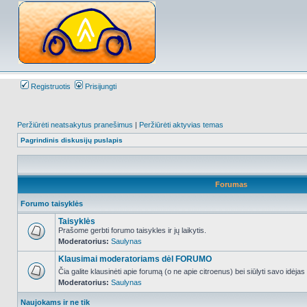
Registruotis
Prisijungti
Peržiūrėti neatsakytus pranešimus
|
Peržiūrėti aktyvias temas
Pagrindinis diskusijų puslapis
Forumas
Forumo taisyklės
Taisyklės
Prašome gerbti forumo taisykles ir jų laikytis.
Moderatorius:
Saulynas
NO_UNREAD_POSTS
Klausimai moderatoriams dėl FORUMO
Čia galite klausinėti apie forumą (o ne apie citroenus) bei siūlyti savo idėja
Moderatorius:
Saulynas
NO_UNREAD_POSTS
Naujokams ir ne tik