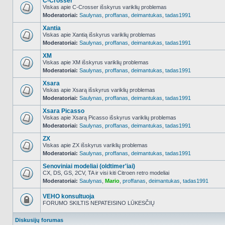
C-Crosser
Viskas apie C-Crosser išskyrus variklių problemas
Moderatoriai:
Saulynas
,
proffanas
,
deimantukas
,
tadas1991
NO_UNREAD_POSTS
Xantia
Viskas apie Xantią išskyrus variklių problemas
Moderatoriai:
Saulynas
,
proffanas
,
deimantukas
,
tadas1991
NO_UNREAD_POSTS
XM
Viskas apie XM išskyrus variklių problemas
Moderatoriai:
Saulynas
,
proffanas
,
deimantukas
,
tadas1991
NO_UNREAD_POSTS
Xsara
Viskas apie Xsarą išskyrus variklių problemas
Moderatoriai:
Saulynas
,
proffanas
,
deimantukas
,
tadas1991
NO_UNREAD_POSTS
Xsara Picasso
Viskas apie Xsarą Picasso išskyrus variklių problemas
Moderatoriai:
Saulynas
,
proffanas
,
deimantukas
,
tadas1991
NO_UNREAD_POSTS
ZX
Viskas apie ZX išskyrus variklių problemas
Moderatoriai:
Saulynas
,
proffanas
,
deimantukas
,
tadas1991
NO_UNREAD_POSTS
Senoviniai modeliai (oldtimer'iai)
CX, DS, GS, 2CV, TA ir visi kiti Citroen retro modeliai
Moderatoriai:
Saulynas
,
Mario
,
proffanas
,
deimantukas
,
tadas1991
NO_UNREAD_POSTS
VEHO konsultuoja
FORUMO SKILTIS NEPATEISINO LŪKESČIŲ
Forumas
užrakintas
Diskusijų forumas