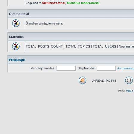
Legenda ::
Administratoriai
,
Globalūs moderatoriai
Gimtadieniai
Šiandien gimtadienių nėra
Statistika
TOTAL_POSTS_COUNT | TOTAL_TOPICS | TOTAL_USERS | Naujausias reg
Prisijungti
Vartotojo vardas:
Slaptažodis:
Aš pamiršau
UNREAD_POSTS
UNREAD_POSTS
Vertė
Viliu