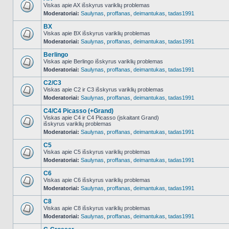
Viskas apie AX išskyrus variklių problemas
Moderatoriai:
Saulynas
,
proffanas
,
deimantukas
,
tadas1991
NO_UNREAD_POSTS
BX
Viskas apie BX išskyrus variklių problemas
Moderatoriai:
Saulynas
,
proffanas
,
deimantukas
,
tadas1991
NO_UNREAD_POSTS
Berlingo
Viskas apie Berlingo išskyrus variklių problemas
Moderatoriai:
Saulynas
,
proffanas
,
deimantukas
,
tadas1991
NO_UNREAD_POSTS
C2/C3
Viskas apie C2 ir C3 išskyrus variklių problemas
Moderatoriai:
Saulynas
,
proffanas
,
deimantukas
,
tadas1991
NO_UNREAD_POSTS
C4/C4 Picasso (+Grand)
Viskas apie C4 ir C4 Picasso (įskaitant Grand)
išskyrus variklių problemas
NO_UNREAD_POSTS
Moderatoriai:
Saulynas
,
proffanas
,
deimantukas
,
tadas1991
C5
Viskas apie C5 išskyrus variklių problemas
Moderatoriai:
Saulynas
,
proffanas
,
deimantukas
,
tadas1991
NO_UNREAD_POSTS
C6
Viskas apie C6 išskyrus variklių problemas
Moderatoriai:
Saulynas
,
proffanas
,
deimantukas
,
tadas1991
NO_UNREAD_POSTS
C8
Viskas apie C8 išskyrus variklių problemas
Moderatoriai:
Saulynas
,
proffanas
,
deimantukas
,
tadas1991
NO_UNREAD_POSTS