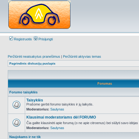
Registruotis
Prisijungti
Peržiūrėti neatsakytus pranešimus
|
Peržiūrėti aktyvias temas
Pagrindinis diskusijų puslapis
Forumas
Forumo taisyklės
Taisyklės
Prašome gerbti forumo taisykles ir jų laikytis.
Moderatorius:
Saulynas
NO_UNREAD_POSTS
Klausimai moderatoriams dėl FORUMO
Čia galite klausinėti apie forumą (o ne apie citroenus) bei siūlyti savo idėja
Moderatorius:
Saulynas
NO_UNREAD_POSTS
Naujokams ir ne tik