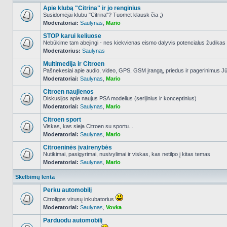
Apie klubą "Citrina" ir jo renginius
Susidomėjai klubu "Citrina"? Tuomet klausk čia ;)
Moderatoriai:
Saulynas
,
Mario
NO_UNREAD_POSTS
STOP karui keliuose
Nebūkime tam abejingi - nes kiekvienas eismo dalyvis potencialus žudikas
Moderatorius:
Saulynas
NO_UNREAD_POSTS
Multimedija ir Citroen
Pašnekesiai apie audio, video, GPS, GSM įrangą, priedus ir pagerinimus Jūs
Moderatoriai:
Saulynas
,
Mario
NO_UNREAD_POSTS
Citroen naujienos
Diskusijos apie naujus PSA modelius (serijinius ir konceptinius)
Moderatoriai:
Saulynas
,
Mario
NO_UNREAD_POSTS
Citroen sport
Viskas, kas sieja Citroen su sportu...
Moderatoriai:
Saulynas
,
Mario
NO_UNREAD_POSTS
Citroeninės įvairenybės
Nutikimai, pasigyrimai, nusivylimai ir viskas, kas netilpo į kitas temas
Moderatoriai:
Saulynas
,
Mario
NO_UNREAD_POSTS
Skelbimų lenta
Perku automobilį
Citroligos virusų inkubatorius
Moderatoriai:
Saulynas
,
Vovka
NO_UNREAD_POSTS
Parduodu automobilį