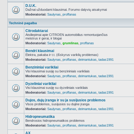
D.U.K.
Dažnai užduodami klausimai. Forumo dalyvių atsakymai
Moderatoriai:
Saulynas
,
proffanas
NO_UNREAD_POSTS
Techninė pagalba
Citrodaktarai
Atsiliepimai apie CITROEN automobilius remontuojančius
meistrus ir gerai, ir blogai
NO_UNREAD_POSTS
Moderatoriai:
Saulynas
,
grumlinas
,
proffanas
Bendri klausimai
Elektra, pakaba ir t.t. (išskyrus variklių problemas)
Moderatoriai:
Saulynas
,
proffanas
,
deimantukas
,
tadas1991
NO_UNREAD_POSTS
Benzininiai varikliai
Visi klausimai susiję su benzininiais varikliais
Moderatoriai:
Saulynas
,
proffanas
,
deimantukas
,
tadas1991
NO_UNREAD_POSTS
Dyzeliniai varikliai
Visi klausimai susiję su dyzeliniais varikliais
Moderatoriai:
Saulynas
,
proffanas
,
deimantukas
,
tadas1991
NO_UNREAD_POSTS
Dujos, dujų įranga ir su ja susijusios problemos
Visos problemos, susijusios su dujine įranga
Moderatoriai:
Saulynas
,
proffanas
,
deimantukas
,
tadas1991
NO_UNREAD_POSTS
Hidropneumatika
Bendrosios hidropneumatikos problemos
Moderatoriai:
Saulynas
,
proffanas
,
deimantukas
,
tadas1991
NO_UNREAD_POSTS
AX