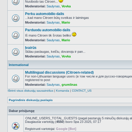
Nusibodo tas Citroen...
Moderatoriai:
Saulynas
,
Vovka
NO_UNREAD_POSTS
Perku automobilio dalis
...kad mano Citroen būtų sveikas ir laimingas
Moderatoriai:
Saulynas
,
Mario
NO_UNREAD_POSTS
Parduodu automobilio dalis
Iš mano Citroen tik šrotas beliko
Moderatoriai:
Saulynas
,
Mario
NO_UNREAD_POSTS
Įvairūs
Siūlau paslaugas, keičiu, dovanoju ir pan...
Moderatoriai:
Saulynas
,
Vovka
NO_UNREAD_POSTS
International
Multilingual discussions (Citroen-related)
For non-Lithuanian language users (в том числе и для русско-говорящи
registered to post
NO_UNREAD_POSTS
Moderatoriai:
Saulynas
,
grumlinas
Ištrinti visus diskusijų sausainėlius
|
Komanda
|
CONTACT_US
Pagrindinis diskusijų puslapis
Dabar prisijungę
ONLINE_USERS_TOTAL_GUESTS (pagal pastarųjų 5 minučių diskusijų a
Daugiausia vartotojų (
4550
) buvo Spa 23 2025, 07:17
Registruoti vartotojai:
Google [Bot]