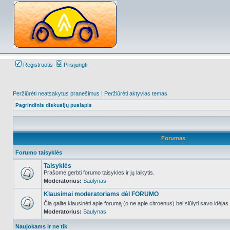
Registruotis
Prisijungti
Peržiūrėti neatsakytus pranešimus
|
Peržiūrėti aktyvias temas
Pagrindinis diskusijų puslapis
Forumas
Forumo taisyklės
Taisyklės
Prašome gerbti forumo taisykles ir jų laikytis.
Moderatorius:
Saulynas
NO_UNREAD_POSTS
Klausimai moderatoriams dėl FORUMO
Čia galite klausinėti apie forumą (o ne apie citroenus) bei siūlyti savo idėja
Moderatorius:
Saulynas
NO_UNREAD_POSTS
Naujokams ir ne tik