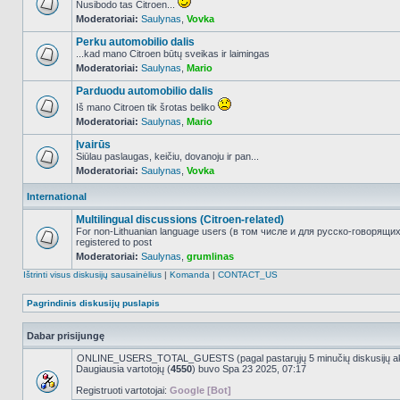
Nusibodo tas Citroen...
Moderatoriai:
Saulynas
,
Vovka
NO_UNREAD_POSTS
Perku automobilio dalis
...kad mano Citroen būtų sveikas ir laimingas
Moderatoriai:
Saulynas
,
Mario
NO_UNREAD_POSTS
Parduodu automobilio dalis
Iš mano Citroen tik šrotas beliko
Moderatoriai:
Saulynas
,
Mario
NO_UNREAD_POSTS
Įvairūs
Siūlau paslaugas, keičiu, dovanoju ir pan...
Moderatoriai:
Saulynas
,
Vovka
NO_UNREAD_POSTS
International
Multilingual discussions (Citroen-related)
For non-Lithuanian language users (в том числе и для русско-говорящи
registered to post
NO_UNREAD_POSTS
Moderatoriai:
Saulynas
,
grumlinas
Ištrinti visus diskusijų sausainėlius
|
Komanda
|
CONTACT_US
Pagrindinis diskusijų puslapis
Dabar prisijungę
ONLINE_USERS_TOTAL_GUESTS (pagal pastarųjų 5 minučių diskusijų a
Daugiausia vartotojų (
4550
) buvo Spa 23 2025, 07:17
Registruoti vartotojai:
Google [Bot]