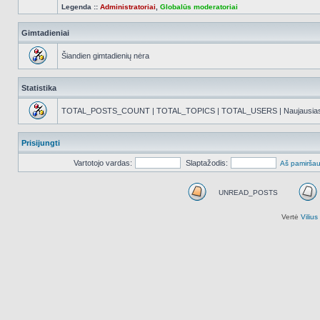
Legenda ::
Administratoriai
,
Globalūs moderatoriai
Gimtadieniai
Šiandien gimtadienių nėra
Statistika
TOTAL_POSTS_COUNT | TOTAL_TOPICS | TOTAL_USERS | Naujausias reg
Prisijungti
Vartotojo vardas:
Slaptažodis:
Aš pamiršau
UNREAD_POSTS
UNREAD_POSTS
Vertė
Viliu