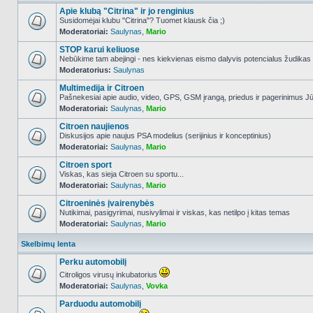
Apie klubą "Citrina" ir jo renginius
Susidomėjai klubu "Citrina"? Tuomet klausk čia ;)
Moderatoriai:
Saulynas
,
Mario
NO_UNREAD_POSTS
STOP karui keliuose
Nebūkime tam abejingi - nes kiekvienas eismo dalyvis potencialus žudikas
Moderatorius:
Saulynas
NO_UNREAD_POSTS
Multimedija ir Citroen
Pašnekesiai apie audio, video, GPS, GSM įrangą, priedus ir pagerinimus Jūs
Moderatoriai:
Saulynas
,
Mario
NO_UNREAD_POSTS
Citroen naujienos
Diskusijos apie naujus PSA modelius (serijinius ir konceptinius)
Moderatoriai:
Saulynas
,
Mario
NO_UNREAD_POSTS
Citroen sport
Viskas, kas sieja Citroen su sportu...
Moderatoriai:
Saulynas
,
Mario
NO_UNREAD_POSTS
Citroeninės įvairenybės
Nutikimai, pasigyrimai, nusivylimai ir viskas, kas netilpo į kitas temas
Moderatoriai:
Saulynas
,
Mario
NO_UNREAD_POSTS
Skelbimų lenta
Perku automobilį
Citroligos virusų inkubatorius
Moderatoriai:
Saulynas
,
Vovka
NO_UNREAD_POSTS
Parduodu automobilį