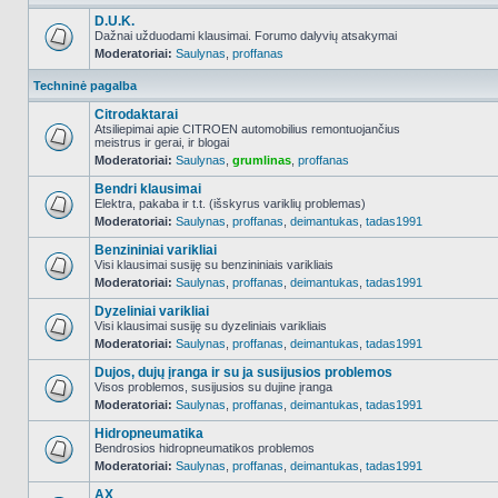
D.U.K.
Dažnai užduodami klausimai. Forumo dalyvių atsakymai
Moderatoriai:
Saulynas
,
proffanas
NO_UNREAD_POSTS
Techninė pagalba
Citrodaktarai
Atsiliepimai apie CITROEN automobilius remontuojančius
meistrus ir gerai, ir blogai
NO_UNREAD_POSTS
Moderatoriai:
Saulynas
,
grumlinas
,
proffanas
Bendri klausimai
Elektra, pakaba ir t.t. (išskyrus variklių problemas)
Moderatoriai:
Saulynas
,
proffanas
,
deimantukas
,
tadas1991
NO_UNREAD_POSTS
Benzininiai varikliai
Visi klausimai susiję su benzininiais varikliais
Moderatoriai:
Saulynas
,
proffanas
,
deimantukas
,
tadas1991
NO_UNREAD_POSTS
Dyzeliniai varikliai
Visi klausimai susiję su dyzeliniais varikliais
Moderatoriai:
Saulynas
,
proffanas
,
deimantukas
,
tadas1991
NO_UNREAD_POSTS
Dujos, dujų įranga ir su ja susijusios problemos
Visos problemos, susijusios su dujine įranga
Moderatoriai:
Saulynas
,
proffanas
,
deimantukas
,
tadas1991
NO_UNREAD_POSTS
Hidropneumatika
Bendrosios hidropneumatikos problemos
Moderatoriai:
Saulynas
,
proffanas
,
deimantukas
,
tadas1991
NO_UNREAD_POSTS
AX