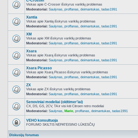
C-Crosser
Viskas apie C-Crosser išskyrus variklių problemas
Moderatoriai:
Saulynas
,
proffanas
,
deimantukas
,
tadas1991
NO_UNREAD_POSTS
Xantia
Viskas apie Xantią išskyrus variklių problemas
Moderatoriai:
Saulynas
,
proffanas
,
deimantukas
,
tadas1991
NO_UNREAD_POSTS
XM
Viskas apie XM išskyrus variklių problemas
Moderatoriai:
Saulynas
,
proffanas
,
deimantukas
,
tadas1991
NO_UNREAD_POSTS
Xsara
Viskas apie Xsarą išskyrus variklių problemas
Moderatoriai:
Saulynas
,
proffanas
,
deimantukas
,
tadas1991
NO_UNREAD_POSTS
Xsara Picasso
Viskas apie Xsarą Picasso išskyrus variklių problemas
Moderatoriai:
Saulynas
,
proffanas
,
deimantukas
,
tadas1991
NO_UNREAD_POSTS
ZX
Viskas apie ZX išskyrus variklių problemas
Moderatoriai:
Saulynas
,
proffanas
,
deimantukas
,
tadas1991
NO_UNREAD_POSTS
Senoviniai modeliai (oldtimer'iai)
CX, DS, GS, 2CV, TA ir visi kiti Citroen retro modeliai
Moderatoriai:
Saulynas
,
Mario
,
proffanas
,
deimantukas
,
tadas1991
NO_UNREAD_POSTS
VEHO konsultuoja
FORUMO SKILTIS NEPATEISINO LŪKESČIŲ
Forumas
užrakintas
Diskusijų forumas