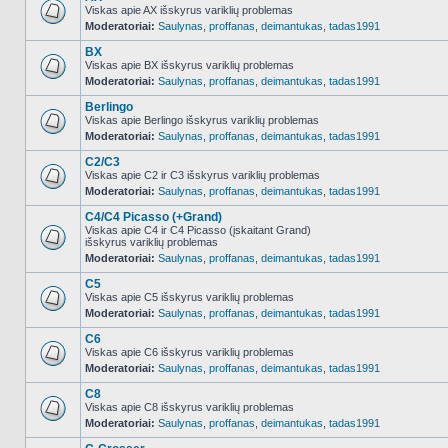
Viskas apie AX išskyrus variklių problemas
Moderatoriai:
Saulynas
,
proffanas
,
deimantukas
,
tadas1991
NO_UNREAD_POSTS
BX
Viskas apie BX išskyrus variklių problemas
Moderatoriai:
Saulynas
,
proffanas
,
deimantukas
,
tadas1991
NO_UNREAD_POSTS
Berlingo
Viskas apie Berlingo išskyrus variklių problemas
Moderatoriai:
Saulynas
,
proffanas
,
deimantukas
,
tadas1991
NO_UNREAD_POSTS
C2/C3
Viskas apie C2 ir C3 išskyrus variklių problemas
Moderatoriai:
Saulynas
,
proffanas
,
deimantukas
,
tadas1991
NO_UNREAD_POSTS
C4/C4 Picasso (+Grand)
Viskas apie C4 ir C4 Picasso (įskaitant Grand)
išskyrus variklių problemas
NO_UNREAD_POSTS
Moderatoriai:
Saulynas
,
proffanas
,
deimantukas
,
tadas1991
C5
Viskas apie C5 išskyrus variklių problemas
Moderatoriai:
Saulynas
,
proffanas
,
deimantukas
,
tadas1991
NO_UNREAD_POSTS
C6
Viskas apie C6 išskyrus variklių problemas
Moderatoriai:
Saulynas
,
proffanas
,
deimantukas
,
tadas1991
NO_UNREAD_POSTS
C8
Viskas apie C8 išskyrus variklių problemas
Moderatoriai:
Saulynas
,
proffanas
,
deimantukas
,
tadas1991
NO_UNREAD_POSTS