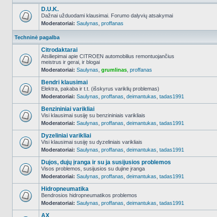
D.U.K.
Dažnai užduodami klausimai. Forumo dalyvių atsakymai
Moderatoriai:
Saulynas
,
proffanas
NO_UNREAD_POSTS
Techninė pagalba
Citrodaktarai
Atsiliepimai apie CITROEN automobilius remontuojančius
meistrus ir gerai, ir blogai
NO_UNREAD_POSTS
Moderatoriai:
Saulynas
,
grumlinas
,
proffanas
Bendri klausimai
Elektra, pakaba ir t.t. (išskyrus variklių problemas)
Moderatoriai:
Saulynas
,
proffanas
,
deimantukas
,
tadas1991
NO_UNREAD_POSTS
Benzininiai varikliai
Visi klausimai susiję su benzininiais varikliais
Moderatoriai:
Saulynas
,
proffanas
,
deimantukas
,
tadas1991
NO_UNREAD_POSTS
Dyzeliniai varikliai
Visi klausimai susiję su dyzeliniais varikliais
Moderatoriai:
Saulynas
,
proffanas
,
deimantukas
,
tadas1991
NO_UNREAD_POSTS
Dujos, dujų įranga ir su ja susijusios problemos
Visos problemos, susijusios su dujine įranga
Moderatoriai:
Saulynas
,
proffanas
,
deimantukas
,
tadas1991
NO_UNREAD_POSTS
Hidropneumatika
Bendrosios hidropneumatikos problemos
Moderatoriai:
Saulynas
,
proffanas
,
deimantukas
,
tadas1991
NO_UNREAD_POSTS
AX