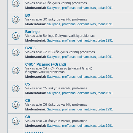
Viskas apie AX išskyrus variklių problemas
Moderatoriai:
Saulynas
,
proffanas
,
deimantukas
,
tadas1991
NO_UNREAD_POSTS
BX
Viskas apie BX išskyrus variklių problemas
Moderatoriai:
Saulynas
,
proffanas
,
deimantukas
,
tadas1991
NO_UNREAD_POSTS
Berlingo
Viskas apie Berlingo išskyrus variklių problemas
Moderatoriai:
Saulynas
,
proffanas
,
deimantukas
,
tadas1991
NO_UNREAD_POSTS
C2/C3
Viskas apie C2 ir C3 išskyrus variklių problemas
Moderatoriai:
Saulynas
,
proffanas
,
deimantukas
,
tadas1991
NO_UNREAD_POSTS
C4/C4 Picasso (+Grand)
Viskas apie C4 ir C4 Picasso (įskaitant Grand)
išskyrus variklių problemas
NO_UNREAD_POSTS
Moderatoriai:
Saulynas
,
proffanas
,
deimantukas
,
tadas1991
C5
Viskas apie C5 išskyrus variklių problemas
Moderatoriai:
Saulynas
,
proffanas
,
deimantukas
,
tadas1991
NO_UNREAD_POSTS
C6
Viskas apie C6 išskyrus variklių problemas
Moderatoriai:
Saulynas
,
proffanas
,
deimantukas
,
tadas1991
NO_UNREAD_POSTS
C8
Viskas apie C8 išskyrus variklių problemas
Moderatoriai:
Saulynas
,
proffanas
,
deimantukas
,
tadas1991
NO_UNREAD_POSTS