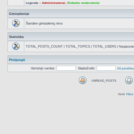
Legenda ::
Administratoriai
,
Globalūs moderatoriai
Gimtadieniai
Šiandien gimtadienių nėra
Statistika
TOTAL_POSTS_COUNT | TOTAL_TOPICS | TOTAL_USERS | Naujausias reg
Prisijungti
Vartotojo vardas:
Slaptažodis:
Aš pamiršau
UNREAD_POSTS
UNREAD_POSTS
Vertė
Viliu