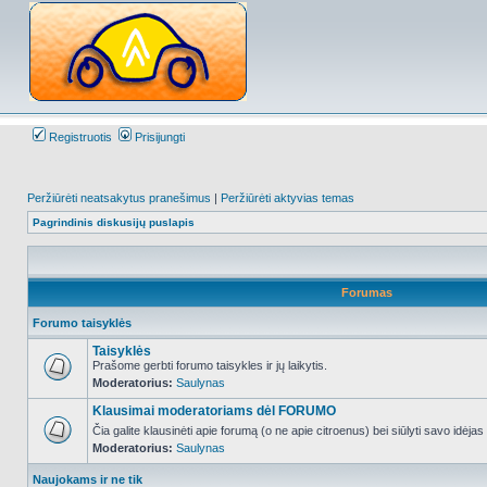
Registruotis
Prisijungti
Peržiūrėti neatsakytus pranešimus
|
Peržiūrėti aktyvias temas
Pagrindinis diskusijų puslapis
Forumas
Forumo taisyklės
Taisyklės
Prašome gerbti forumo taisykles ir jų laikytis.
Moderatorius:
Saulynas
NO_UNREAD_POSTS
Klausimai moderatoriams dėl FORUMO
Čia galite klausinėti apie forumą (o ne apie citroenus) bei siūlyti savo idėja
Moderatorius:
Saulynas
NO_UNREAD_POSTS
Naujokams ir ne tik