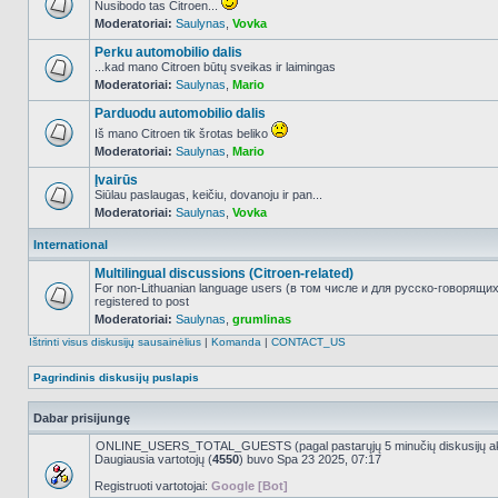
Nusibodo tas Citroen...
Moderatoriai:
Saulynas
,
Vovka
NO_UNREAD_POSTS
Perku automobilio dalis
...kad mano Citroen būtų sveikas ir laimingas
Moderatoriai:
Saulynas
,
Mario
NO_UNREAD_POSTS
Parduodu automobilio dalis
Iš mano Citroen tik šrotas beliko
Moderatoriai:
Saulynas
,
Mario
NO_UNREAD_POSTS
Įvairūs
Siūlau paslaugas, keičiu, dovanoju ir pan...
Moderatoriai:
Saulynas
,
Vovka
NO_UNREAD_POSTS
International
Multilingual discussions (Citroen-related)
For non-Lithuanian language users (в том числе и для русско-говорящи
registered to post
NO_UNREAD_POSTS
Moderatoriai:
Saulynas
,
grumlinas
Ištrinti visus diskusijų sausainėlius
|
Komanda
|
CONTACT_US
Pagrindinis diskusijų puslapis
Dabar prisijungę
ONLINE_USERS_TOTAL_GUESTS (pagal pastarųjų 5 minučių diskusijų a
Daugiausia vartotojų (
4550
) buvo Spa 23 2025, 07:17
Registruoti vartotojai:
Google [Bot]