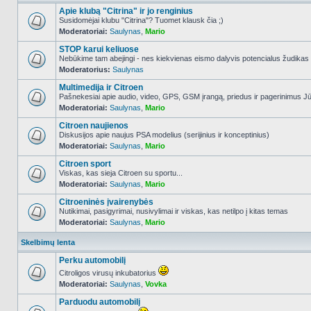
Apie klubą "Citrina" ir jo renginius
Susidomėjai klubu "Citrina"? Tuomet klausk čia ;)
Moderatoriai:
Saulynas
,
Mario
NO_UNREAD_POSTS
STOP karui keliuose
Nebūkime tam abejingi - nes kiekvienas eismo dalyvis potencialus žudikas
Moderatorius:
Saulynas
NO_UNREAD_POSTS
Multimedija ir Citroen
Pašnekesiai apie audio, video, GPS, GSM įrangą, priedus ir pagerinimus Jūs
Moderatoriai:
Saulynas
,
Mario
NO_UNREAD_POSTS
Citroen naujienos
Diskusijos apie naujus PSA modelius (serijinius ir konceptinius)
Moderatoriai:
Saulynas
,
Mario
NO_UNREAD_POSTS
Citroen sport
Viskas, kas sieja Citroen su sportu...
Moderatoriai:
Saulynas
,
Mario
NO_UNREAD_POSTS
Citroeninės įvairenybės
Nutikimai, pasigyrimai, nusivylimai ir viskas, kas netilpo į kitas temas
Moderatoriai:
Saulynas
,
Mario
NO_UNREAD_POSTS
Skelbimų lenta
Perku automobilį
Citroligos virusų inkubatorius
Moderatoriai:
Saulynas
,
Vovka
NO_UNREAD_POSTS
Parduodu automobilį