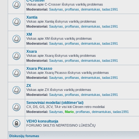
C-Crosser
Viskas apie C-Crosser išskyrus variklių problemas
Moderatoriai:
Saulynas
,
proffanas
,
deimantukas
,
tadas1991
NO_UNREAD_POSTS
Xantia
Viskas apie Xantią išskyrus variklių problemas
Moderatoriai:
Saulynas
,
proffanas
,
deimantukas
,
tadas1991
NO_UNREAD_POSTS
XM
Viskas apie XM išskyrus variklių problemas
Moderatoriai:
Saulynas
,
proffanas
,
deimantukas
,
tadas1991
NO_UNREAD_POSTS
Xsara
Viskas apie Xsarą išskyrus variklių problemas
Moderatoriai:
Saulynas
,
proffanas
,
deimantukas
,
tadas1991
NO_UNREAD_POSTS
Xsara Picasso
Viskas apie Xsarą Picasso išskyrus variklių problemas
Moderatoriai:
Saulynas
,
proffanas
,
deimantukas
,
tadas1991
NO_UNREAD_POSTS
ZX
Viskas apie ZX išskyrus variklių problemas
Moderatoriai:
Saulynas
,
proffanas
,
deimantukas
,
tadas1991
NO_UNREAD_POSTS
Senoviniai modeliai (oldtimer'iai)
CX, DS, GS, 2CV, TA ir visi kiti Citroen retro modeliai
Moderatoriai:
Saulynas
,
Mario
,
proffanas
,
deimantukas
,
tadas1991
NO_UNREAD_POSTS
VEHO konsultuoja
FORUMO SKILTIS NEPATEISINO LŪKESČIŲ
Forumas
užrakintas
Diskusijų forumas