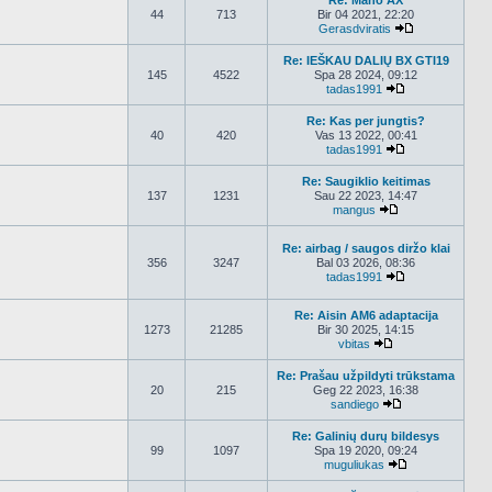
Re: Mano AX
44
713
Bir 04 2021, 22:20
Gerasdviratis
Peržiūrėti nau
Re: IEŠKAU DALIŲ BX GTI19
145
4522
Spa 28 2024, 09:12
tadas1991
Peržiūrėti nauj
Re: Kas per jungtis?
40
420
Vas 13 2022, 00:41
tadas1991
Peržiūrėti nauj
Re: Saugiklio keitimas
137
1231
Sau 22 2023, 14:47
mangus
Peržiūrėti nauja
Re: airbag / saugos diržo klai
356
3247
Bal 03 2026, 08:36
tadas1991
Peržiūrėti nauj
Re: Aisin AM6 adaptacija
1273
21285
Bir 30 2025, 14:15
vbitas
Peržiūrėti naujau
Re: Prašau užpildyti trūkstama
20
215
Geg 22 2023, 16:38
sandiego
Peržiūrėti nauja
Re: Galinių durų bildesys
99
1097
Spa 19 2020, 09:24
muguliukas
Peržiūrėti nauj