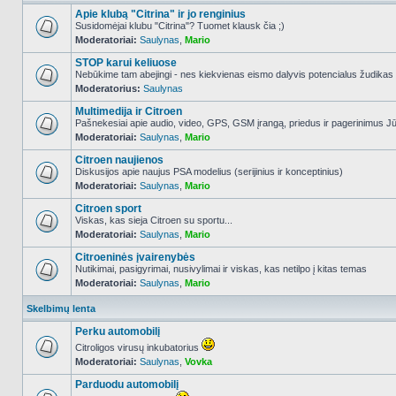
Apie klubą "Citrina" ir jo renginius
Susidomėjai klubu "Citrina"? Tuomet klausk čia ;)
Moderatoriai:
Saulynas
,
Mario
NO_UNREAD_POSTS
STOP karui keliuose
Nebūkime tam abejingi - nes kiekvienas eismo dalyvis potencialus žudikas
Moderatorius:
Saulynas
NO_UNREAD_POSTS
Multimedija ir Citroen
Pašnekesiai apie audio, video, GPS, GSM įrangą, priedus ir pagerinimus Jūs
Moderatoriai:
Saulynas
,
Mario
NO_UNREAD_POSTS
Citroen naujienos
Diskusijos apie naujus PSA modelius (serijinius ir konceptinius)
Moderatoriai:
Saulynas
,
Mario
NO_UNREAD_POSTS
Citroen sport
Viskas, kas sieja Citroen su sportu...
Moderatoriai:
Saulynas
,
Mario
NO_UNREAD_POSTS
Citroeninės įvairenybės
Nutikimai, pasigyrimai, nusivylimai ir viskas, kas netilpo į kitas temas
Moderatoriai:
Saulynas
,
Mario
NO_UNREAD_POSTS
Skelbimų lenta
Perku automobilį
Citroligos virusų inkubatorius
Moderatoriai:
Saulynas
,
Vovka
NO_UNREAD_POSTS
Parduodu automobilį