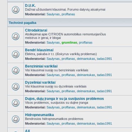
D.U.K.
Dažnai užduodami klausimai. Forumo dalyvių atsakymai
Moderatoriai:
Saulynas
,
proffanas
NO_UNREAD_POSTS
Techninė pagalba
Citrodaktarai
Atsiliepimai apie CITROEN automobilius remontuojančius
meistrus ir gerai, ir blogai
NO_UNREAD_POSTS
Moderatoriai:
Saulynas
,
grumlinas
,
proffanas
Bendri klausimai
Elektra, pakaba ir t.t. (išskyrus variklių problemas)
Moderatoriai:
Saulynas
,
proffanas
,
deimantukas
,
tadas1991
NO_UNREAD_POSTS
Benzininiai varikliai
Visi klausimai susiję su benzininiais varikliais
Moderatoriai:
Saulynas
,
proffanas
,
deimantukas
,
tadas1991
NO_UNREAD_POSTS
Dyzeliniai varikliai
Visi klausimai susiję su dyzeliniais varikliais
Moderatoriai:
Saulynas
,
proffanas
,
deimantukas
,
tadas1991
NO_UNREAD_POSTS
Dujos, dujų įranga ir su ja susijusios problemos
Visos problemos, susijusios su dujine įranga
Moderatoriai:
Saulynas
,
proffanas
,
deimantukas
,
tadas1991
NO_UNREAD_POSTS
Hidropneumatika
Bendrosios hidropneumatikos problemos
Moderatoriai:
Saulynas
,
proffanas
,
deimantukas
,
tadas1991
NO_UNREAD_POSTS
AX