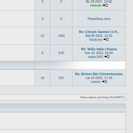
2
2
Bir 29 2007, 12:02
xminde
Peržiūrėti nauja
0
0
Pranešimų nėra
Re: Citroen Xantios I ir II ,
12
1362
Bal 09 2021, 12:15
Saulynas
Peržiūrėti nauja
Re: Vešiu dalis į Kauną
6
976
Kov 31 2022, 18:29
tadas1991
Peržiūrėti nauj
Re: Bolsoi Slet Citroentuzasto
16
191
Lie 18 2015, 17:19
vaidots
Peržiūrėti naujau
Visos datos yra Array Etc/GMT-2