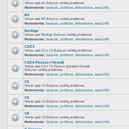
Viskas apie AX išskyrus variklių problemas
Moderatoriai:
Saulynas
,
proffanas
,
deimantukas
,
tadas1991
NO_UNREAD_POSTS
BX
Viskas apie BX išskyrus variklių problemas
Moderatoriai:
Saulynas
,
proffanas
,
deimantukas
,
tadas1991
NO_UNREAD_POSTS
Berlingo
Viskas apie Berlingo išskyrus variklių problemas
Moderatoriai:
Saulynas
,
proffanas
,
deimantukas
,
tadas1991
NO_UNREAD_POSTS
C2/C3
Viskas apie C2 ir C3 išskyrus variklių problemas
Moderatoriai:
Saulynas
,
proffanas
,
deimantukas
,
tadas1991
NO_UNREAD_POSTS
C4/C4 Picasso (+Grand)
Viskas apie C4 ir C4 Picasso (įskaitant Grand)
išskyrus variklių problemas
NO_UNREAD_POSTS
Moderatoriai:
Saulynas
,
proffanas
,
deimantukas
,
tadas1991
C5
Viskas apie C5 išskyrus variklių problemas
Moderatoriai:
Saulynas
,
proffanas
,
deimantukas
,
tadas1991
NO_UNREAD_POSTS
C6
Viskas apie C6 išskyrus variklių problemas
Moderatoriai:
Saulynas
,
proffanas
,
deimantukas
,
tadas1991
NO_UNREAD_POSTS
C8
Viskas apie C8 išskyrus variklių problemas
Moderatoriai:
Saulynas
,
proffanas
,
deimantukas
,
tadas1991
NO_UNREAD_POSTS