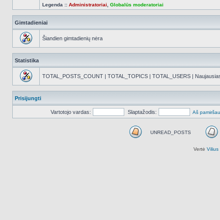
Legenda ::
Administratoriai
,
Globalūs moderatoriai
Gimtadieniai
Šiandien gimtadienių nėra
Statistika
TOTAL_POSTS_COUNT | TOTAL_TOPICS | TOTAL_USERS | Naujausias reg
Prisijungti
Vartotojo vardas:
Slaptažodis:
Aš pamiršau
UNREAD_POSTS
UNREAD_POSTS
Vertė
Viliu