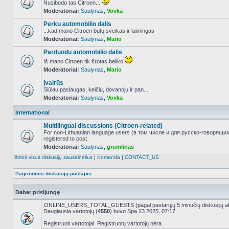
Nusibodo tas Citroen...
Moderatoriai:
Saulynas
,
Vovka
NO_UNREAD_POSTS
Perku automobilio dalis
...kad mano Citroen būtų sveikas ir laimingas
Moderatoriai:
Saulynas
,
Mario
NO_UNREAD_POSTS
Parduodu automobilio dalis
Iš mano Citroen tik šrotas beliko
Moderatoriai:
Saulynas
,
Mario
NO_UNREAD_POSTS
Įvairūs
Siūlau paslaugas, keičiu, dovanoju ir pan...
Moderatoriai:
Saulynas
,
Vovka
NO_UNREAD_POSTS
International
Multilingual discussions (Citroen-related)
For non-Lithuanian language users (в том числе и для русско-говорящи
registered to post
NO_UNREAD_POSTS
Moderatoriai:
Saulynas
,
grumlinas
Ištrinti visus diskusijų sausainėlius
|
Komanda
|
CONTACT_US
Pagrindinis diskusijų puslapis
Dabar prisijungę
ONLINE_USERS_TOTAL_GUESTS (pagal pastarųjų 5 minučių diskusijų a
Daugiausia vartotojų (
4550
) buvo Spa 23 2025, 07:17
Registruoti vartotojai: Registruotų vartotojų nėra