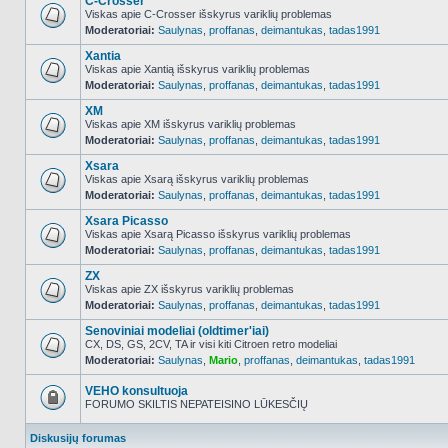
C-Crosser
Viskas apie C-Crosser išskyrus variklių problemas
Moderatoriai:
Saulynas
,
proffanas
,
deimantukas
,
tadas1991
NO_UNREAD_POSTS
Xantia
Viskas apie Xantią išskyrus variklių problemas
Moderatoriai:
Saulynas
,
proffanas
,
deimantukas
,
tadas1991
NO_UNREAD_POSTS
XM
Viskas apie XM išskyrus variklių problemas
Moderatoriai:
Saulynas
,
proffanas
,
deimantukas
,
tadas1991
NO_UNREAD_POSTS
Xsara
Viskas apie Xsarą išskyrus variklių problemas
Moderatoriai:
Saulynas
,
proffanas
,
deimantukas
,
tadas1991
NO_UNREAD_POSTS
Xsara Picasso
Viskas apie Xsarą Picasso išskyrus variklių problemas
Moderatoriai:
Saulynas
,
proffanas
,
deimantukas
,
tadas1991
NO_UNREAD_POSTS
ZX
Viskas apie ZX išskyrus variklių problemas
Moderatoriai:
Saulynas
,
proffanas
,
deimantukas
,
tadas1991
NO_UNREAD_POSTS
Senoviniai modeliai (oldtimer'iai)
CX, DS, GS, 2CV, TA ir visi kiti Citroen retro modeliai
Moderatoriai:
Saulynas
,
Mario
,
proffanas
,
deimantukas
,
tadas1991
NO_UNREAD_POSTS
VEHO konsultuoja
FORUMO SKILTIS NEPATEISINO LŪKESČIŲ
Forumas
užrakintas
Diskusijų forumas