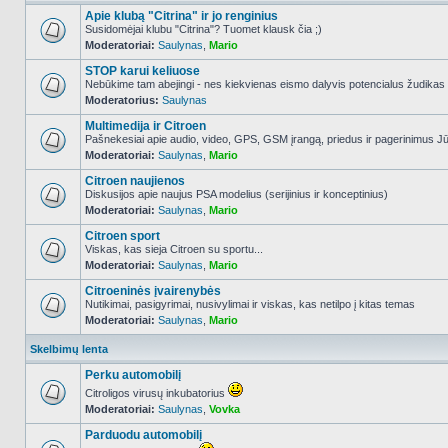
Apie klubą "Citrina" ir jo renginius
Susidomėjai klubu "Citrina"? Tuomet klausk čia ;)
Moderatoriai:
Saulynas
,
Mario
NO_UNREAD_POSTS
STOP karui keliuose
Nebūkime tam abejingi - nes kiekvienas eismo dalyvis potencialus žudikas
Moderatorius:
Saulynas
NO_UNREAD_POSTS
Multimedija ir Citroen
Pašnekesiai apie audio, video, GPS, GSM įrangą, priedus ir pagerinimus Jūs
Moderatoriai:
Saulynas
,
Mario
NO_UNREAD_POSTS
Citroen naujienos
Diskusijos apie naujus PSA modelius (serijinius ir konceptinius)
Moderatoriai:
Saulynas
,
Mario
NO_UNREAD_POSTS
Citroen sport
Viskas, kas sieja Citroen su sportu...
Moderatoriai:
Saulynas
,
Mario
NO_UNREAD_POSTS
Citroeninės įvairenybės
Nutikimai, pasigyrimai, nusivylimai ir viskas, kas netilpo į kitas temas
Moderatoriai:
Saulynas
,
Mario
NO_UNREAD_POSTS
Skelbimų lenta
Perku automobilį
Citroligos virusų inkubatorius
Moderatoriai:
Saulynas
,
Vovka
NO_UNREAD_POSTS
Parduodu automobilį