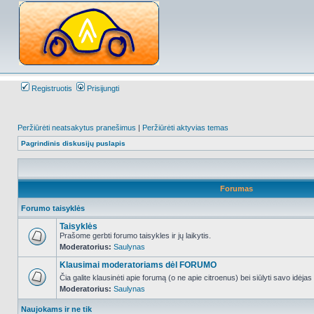
Registruotis
Prisijungti
Peržiūrėti neatsakytus pranešimus
|
Peržiūrėti aktyvias temas
Pagrindinis diskusijų puslapis
Forumas
Forumo taisyklės
Taisyklės
Prašome gerbti forumo taisykles ir jų laikytis.
Moderatorius:
Saulynas
NO_UNREAD_POSTS
Klausimai moderatoriams dėl FORUMO
Čia galite klausinėti apie forumą (o ne apie citroenus) bei siūlyti savo idėja
Moderatorius:
Saulynas
NO_UNREAD_POSTS
Naujokams ir ne tik