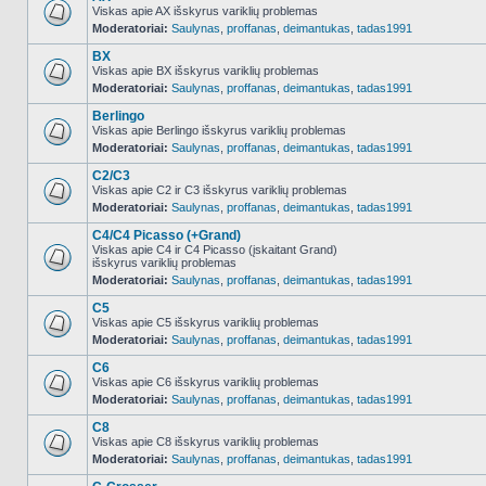
Viskas apie AX išskyrus variklių problemas
Moderatoriai:
Saulynas
,
proffanas
,
deimantukas
,
tadas1991
NO_UNREAD_POSTS
BX
Viskas apie BX išskyrus variklių problemas
Moderatoriai:
Saulynas
,
proffanas
,
deimantukas
,
tadas1991
NO_UNREAD_POSTS
Berlingo
Viskas apie Berlingo išskyrus variklių problemas
Moderatoriai:
Saulynas
,
proffanas
,
deimantukas
,
tadas1991
NO_UNREAD_POSTS
C2/C3
Viskas apie C2 ir C3 išskyrus variklių problemas
Moderatoriai:
Saulynas
,
proffanas
,
deimantukas
,
tadas1991
NO_UNREAD_POSTS
C4/C4 Picasso (+Grand)
Viskas apie C4 ir C4 Picasso (įskaitant Grand)
išskyrus variklių problemas
NO_UNREAD_POSTS
Moderatoriai:
Saulynas
,
proffanas
,
deimantukas
,
tadas1991
C5
Viskas apie C5 išskyrus variklių problemas
Moderatoriai:
Saulynas
,
proffanas
,
deimantukas
,
tadas1991
NO_UNREAD_POSTS
C6
Viskas apie C6 išskyrus variklių problemas
Moderatoriai:
Saulynas
,
proffanas
,
deimantukas
,
tadas1991
NO_UNREAD_POSTS
C8
Viskas apie C8 išskyrus variklių problemas
Moderatoriai:
Saulynas
,
proffanas
,
deimantukas
,
tadas1991
NO_UNREAD_POSTS