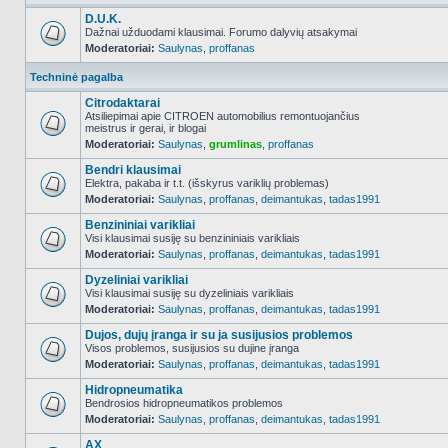
D.U.K.
Dažnai užduodami klausimai. Forumo dalyvių atsakymai
Moderatoriai:
Saulynas
,
proffanas
NO_UNREAD_POSTS
Techninė pagalba
Citrodaktarai
Atsiliepimai apie CITROEN automobilius remontuojančius
meistrus ir gerai, ir blogai
NO_UNREAD_POSTS
Moderatoriai:
Saulynas
,
grumlinas
,
proffanas
Bendri klausimai
Elektra, pakaba ir t.t. (išskyrus variklių problemas)
Moderatoriai:
Saulynas
,
proffanas
,
deimantukas
,
tadas1991
NO_UNREAD_POSTS
Benzininiai varikliai
Visi klausimai susiję su benzininiais varikliais
Moderatoriai:
Saulynas
,
proffanas
,
deimantukas
,
tadas1991
NO_UNREAD_POSTS
Dyzeliniai varikliai
Visi klausimai susiję su dyzeliniais varikliais
Moderatoriai:
Saulynas
,
proffanas
,
deimantukas
,
tadas1991
NO_UNREAD_POSTS
Dujos, dujų įranga ir su ja susijusios problemos
Visos problemos, susijusios su dujine įranga
Moderatoriai:
Saulynas
,
proffanas
,
deimantukas
,
tadas1991
NO_UNREAD_POSTS
Hidropneumatika
Bendrosios hidropneumatikos problemos
Moderatoriai:
Saulynas
,
proffanas
,
deimantukas
,
tadas1991
NO_UNREAD_POSTS
AX