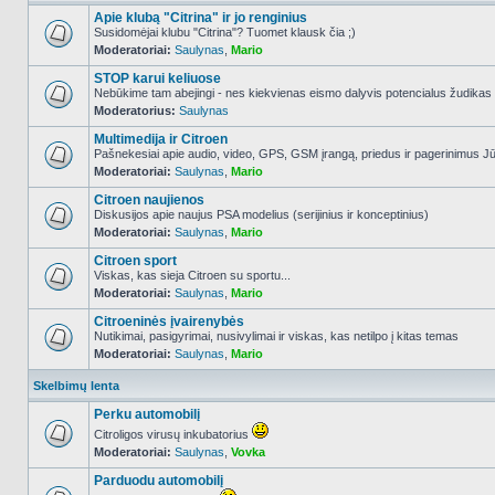
Apie klubą "Citrina" ir jo renginius
Susidomėjai klubu "Citrina"? Tuomet klausk čia ;)
Moderatoriai:
Saulynas
,
Mario
NO_UNREAD_POSTS
STOP karui keliuose
Nebūkime tam abejingi - nes kiekvienas eismo dalyvis potencialus žudikas
Moderatorius:
Saulynas
NO_UNREAD_POSTS
Multimedija ir Citroen
Pašnekesiai apie audio, video, GPS, GSM įrangą, priedus ir pagerinimus Jūs
Moderatoriai:
Saulynas
,
Mario
NO_UNREAD_POSTS
Citroen naujienos
Diskusijos apie naujus PSA modelius (serijinius ir konceptinius)
Moderatoriai:
Saulynas
,
Mario
NO_UNREAD_POSTS
Citroen sport
Viskas, kas sieja Citroen su sportu...
Moderatoriai:
Saulynas
,
Mario
NO_UNREAD_POSTS
Citroeninės įvairenybės
Nutikimai, pasigyrimai, nusivylimai ir viskas, kas netilpo į kitas temas
Moderatoriai:
Saulynas
,
Mario
NO_UNREAD_POSTS
Skelbimų lenta
Perku automobilį
Citroligos virusų inkubatorius
Moderatoriai:
Saulynas
,
Vovka
NO_UNREAD_POSTS
Parduodu automobilį