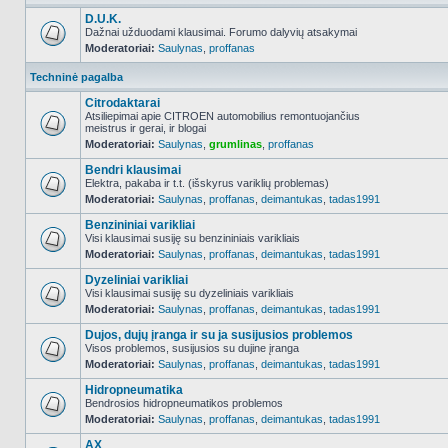
D.U.K.
Dažnai užduodami klausimai. Forumo dalyvių atsakymai
Moderatoriai:
Saulynas
,
proffanas
NO_UNREAD_POSTS
Techninė pagalba
Citrodaktarai
Atsiliepimai apie CITROEN automobilius remontuojančius
meistrus ir gerai, ir blogai
NO_UNREAD_POSTS
Moderatoriai:
Saulynas
,
grumlinas
,
proffanas
Bendri klausimai
Elektra, pakaba ir t.t. (išskyrus variklių problemas)
Moderatoriai:
Saulynas
,
proffanas
,
deimantukas
,
tadas1991
NO_UNREAD_POSTS
Benzininiai varikliai
Visi klausimai susiję su benzininiais varikliais
Moderatoriai:
Saulynas
,
proffanas
,
deimantukas
,
tadas1991
NO_UNREAD_POSTS
Dyzeliniai varikliai
Visi klausimai susiję su dyzeliniais varikliais
Moderatoriai:
Saulynas
,
proffanas
,
deimantukas
,
tadas1991
NO_UNREAD_POSTS
Dujos, dujų įranga ir su ja susijusios problemos
Visos problemos, susijusios su dujine įranga
Moderatoriai:
Saulynas
,
proffanas
,
deimantukas
,
tadas1991
NO_UNREAD_POSTS
Hidropneumatika
Bendrosios hidropneumatikos problemos
Moderatoriai:
Saulynas
,
proffanas
,
deimantukas
,
tadas1991
NO_UNREAD_POSTS
AX