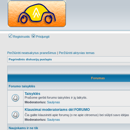
Registruotis
Prisijungti
Peržiūrėti neatsakytus pranešimus
|
Peržiūrėti aktyvias temas
Pagrindinis diskusijų puslapis
Forumas
Forumo taisyklės
Taisyklės
Prašome gerbti forumo taisykles ir jų laikytis.
Moderatorius:
Saulynas
NO_UNREAD_POSTS
Klausimai moderatoriams dėl FORUMO
Čia galite klausinėti apie forumą (o ne apie citroenus) bei siūlyti savo idėja
Moderatorius:
Saulynas
NO_UNREAD_POSTS
Naujokams ir ne tik