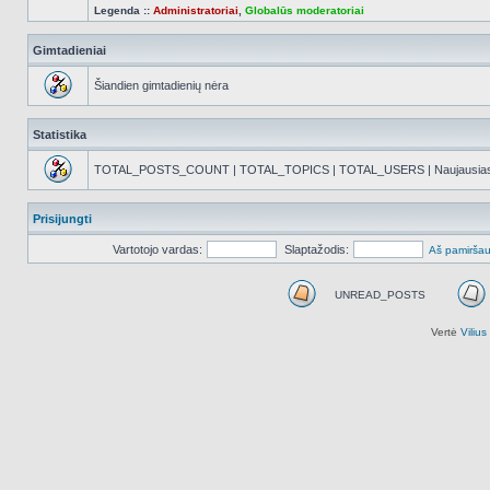
Legenda ::
Administratoriai
,
Globalūs moderatoriai
Gimtadieniai
Šiandien gimtadienių nėra
Statistika
TOTAL_POSTS_COUNT | TOTAL_TOPICS | TOTAL_USERS | Naujausias reg
Prisijungti
Vartotojo vardas:
Slaptažodis:
Aš pamiršau
UNREAD_POSTS
UNREAD_POSTS
Vertė
Viliu