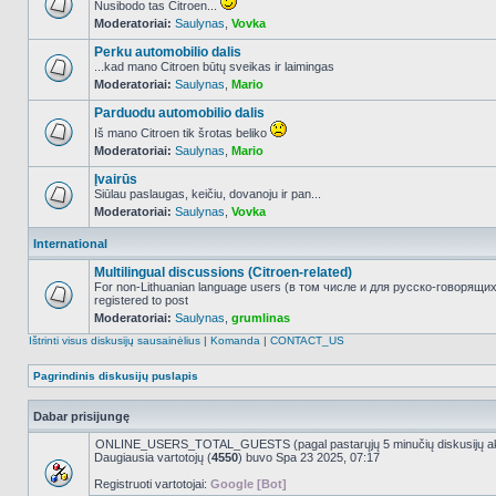
Nusibodo tas Citroen...
Moderatoriai:
Saulynas
,
Vovka
NO_UNREAD_POSTS
Perku automobilio dalis
...kad mano Citroen būtų sveikas ir laimingas
Moderatoriai:
Saulynas
,
Mario
NO_UNREAD_POSTS
Parduodu automobilio dalis
Iš mano Citroen tik šrotas beliko
Moderatoriai:
Saulynas
,
Mario
NO_UNREAD_POSTS
Įvairūs
Siūlau paslaugas, keičiu, dovanoju ir pan...
Moderatoriai:
Saulynas
,
Vovka
NO_UNREAD_POSTS
International
Multilingual discussions (Citroen-related)
For non-Lithuanian language users (в том числе и для русско-говорящи
registered to post
NO_UNREAD_POSTS
Moderatoriai:
Saulynas
,
grumlinas
Ištrinti visus diskusijų sausainėlius
|
Komanda
|
CONTACT_US
Pagrindinis diskusijų puslapis
Dabar prisijungę
ONLINE_USERS_TOTAL_GUESTS (pagal pastarųjų 5 minučių diskusijų a
Daugiausia vartotojų (
4550
) buvo Spa 23 2025, 07:17
Registruoti vartotojai:
Google [Bot]