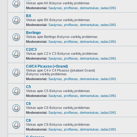
Viskas apie AX išskyrus variklių problemas
Moderatoriai:
Saulynas
,
proffanas
,
deimantukas
,
tadas1991
NO_UNREAD_POSTS
BX
Viskas apie BX išskyrus variklių problemas
Moderatoriai:
Saulynas
,
proffanas
,
deimantukas
,
tadas1991
NO_UNREAD_POSTS
Berlingo
Viskas apie Berlingo išskyrus variklių problemas
Moderatoriai:
Saulynas
,
proffanas
,
deimantukas
,
tadas1991
NO_UNREAD_POSTS
C2/C3
Viskas apie C2 ir C3 išskyrus variklių problemas
Moderatoriai:
Saulynas
,
proffanas
,
deimantukas
,
tadas1991
NO_UNREAD_POSTS
C4/C4 Picasso (+Grand)
Viskas apie C4 ir C4 Picasso (įskaitant Grand)
išskyrus variklių problemas
NO_UNREAD_POSTS
Moderatoriai:
Saulynas
,
proffanas
,
deimantukas
,
tadas1991
C5
Viskas apie C5 išskyrus variklių problemas
Moderatoriai:
Saulynas
,
proffanas
,
deimantukas
,
tadas1991
NO_UNREAD_POSTS
C6
Viskas apie C6 išskyrus variklių problemas
Moderatoriai:
Saulynas
,
proffanas
,
deimantukas
,
tadas1991
NO_UNREAD_POSTS
C8
Viskas apie C8 išskyrus variklių problemas
Moderatoriai:
Saulynas
,
proffanas
,
deimantukas
,
tadas1991
NO_UNREAD_POSTS