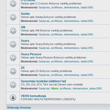
C-Crosser
Viskas apie C-Crosser išskyrus variklių problemas
Moderatoriai:
Saulynas
,
proffanas
,
deimantukas
,
tadas1991
NO_UNREAD_POSTS
Xantia
Viskas apie Xantią išskyrus variklių problemas
Moderatoriai:
Saulynas
,
proffanas
,
deimantukas
,
tadas1991
NO_UNREAD_POSTS
XM
Viskas apie XM išskyrus variklių problemas
Moderatoriai:
Saulynas
,
proffanas
,
deimantukas
,
tadas1991
NO_UNREAD_POSTS
Xsara
Viskas apie Xsarą išskyrus variklių problemas
Moderatoriai:
Saulynas
,
proffanas
,
deimantukas
,
tadas1991
NO_UNREAD_POSTS
Xsara Picasso
Viskas apie Xsarą Picasso išskyrus variklių problemas
Moderatoriai:
Saulynas
,
proffanas
,
deimantukas
,
tadas1991
NO_UNREAD_POSTS
ZX
Viskas apie ZX išskyrus variklių problemas
Moderatoriai:
Saulynas
,
proffanas
,
deimantukas
,
tadas1991
NO_UNREAD_POSTS
Senoviniai modeliai (oldtimer'iai)
CX, DS, GS, 2CV, TA ir visi kiti Citroen retro modeliai
Moderatoriai:
Saulynas
,
Mario
,
proffanas
,
deimantukas
,
tadas1991
NO_UNREAD_POSTS
VEHO konsultuoja
FORUMO SKILTIS NEPATEISINO LŪKESČIŲ
Forumas
užrakintas
Diskusijų forumas