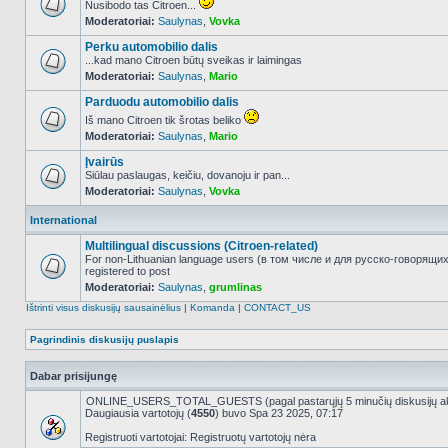
Nusibodo tas Citroen...
Moderatoriai:
Saulynas
,
Vovka
NO_UNREAD_POSTS
Perku automobilio dalis
...kad mano Citroen būtų sveikas ir laimingas
Moderatoriai:
Saulynas
,
Mario
NO_UNREAD_POSTS
Parduodu automobilio dalis
Iš mano Citroen tik šrotas beliko
Moderatoriai:
Saulynas
,
Mario
NO_UNREAD_POSTS
Įvairūs
Siūlau paslaugas, keičiu, dovanoju ir pan...
Moderatoriai:
Saulynas
,
Vovka
NO_UNREAD_POSTS
International
Multilingual discussions (Citroen-related)
For non-Lithuanian language users (в том числе и для русско-говорящи
registered to post
NO_UNREAD_POSTS
Moderatoriai:
Saulynas
,
grumlinas
Ištrinti visus diskusijų sausainėlius
|
Komanda
|
CONTACT_US
Pagrindinis diskusijų puslapis
Dabar prisijungę
ONLINE_USERS_TOTAL_GUESTS (pagal pastarųjų 5 minučių diskusijų a
Daugiausia vartotojų (
4550
) buvo Spa 23 2025, 07:17
Registruoti vartotojai: Registruotų vartotojų nėra