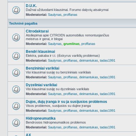
D.U.K.
Dažnai užduodami klausimai. Forumo dalyvių atsakymai
Moderatoriai:
Saulynas
,
proffanas
NO_UNREAD_POSTS
Techninė pagalba
Citrodaktarai
Atsiliepimai apie CITROEN automobilius remontuojančius
meistrus ir gerai, ir blogai
NO_UNREAD_POSTS
Moderatoriai:
Saulynas
,
grumlinas
,
proffanas
Bendri klausimai
Elektra, pakaba ir t.t. (išskyrus variklių problemas)
Moderatoriai:
Saulynas
,
proffanas
,
deimantukas
,
tadas1991
NO_UNREAD_POSTS
Benzininiai varikliai
Visi klausimai susiję su benzininiais varikliais
Moderatoriai:
Saulynas
,
proffanas
,
deimantukas
,
tadas1991
NO_UNREAD_POSTS
Dyzeliniai varikliai
Visi klausimai susiję su dyzeliniais varikliais
Moderatoriai:
Saulynas
,
proffanas
,
deimantukas
,
tadas1991
NO_UNREAD_POSTS
Dujos, dujų įranga ir su ja susijusios problemos
Visos problemos, susijusios su dujine įranga
Moderatoriai:
Saulynas
,
proffanas
,
deimantukas
,
tadas1991
NO_UNREAD_POSTS
Hidropneumatika
Bendrosios hidropneumatikos problemos
Moderatoriai:
Saulynas
,
proffanas
,
deimantukas
,
tadas1991
NO_UNREAD_POSTS
AX