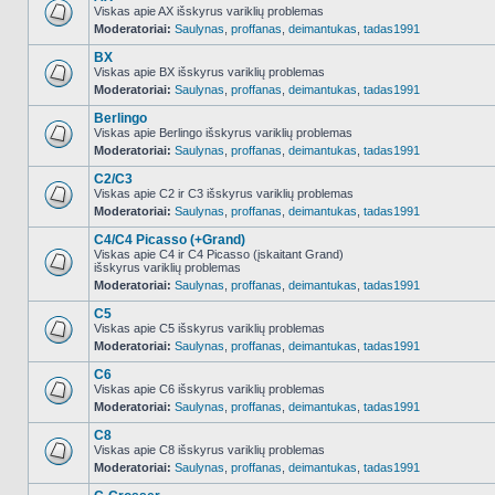
Viskas apie AX išskyrus variklių problemas
Moderatoriai:
Saulynas
,
proffanas
,
deimantukas
,
tadas1991
NO_UNREAD_POSTS
BX
Viskas apie BX išskyrus variklių problemas
Moderatoriai:
Saulynas
,
proffanas
,
deimantukas
,
tadas1991
NO_UNREAD_POSTS
Berlingo
Viskas apie Berlingo išskyrus variklių problemas
Moderatoriai:
Saulynas
,
proffanas
,
deimantukas
,
tadas1991
NO_UNREAD_POSTS
C2/C3
Viskas apie C2 ir C3 išskyrus variklių problemas
Moderatoriai:
Saulynas
,
proffanas
,
deimantukas
,
tadas1991
NO_UNREAD_POSTS
C4/C4 Picasso (+Grand)
Viskas apie C4 ir C4 Picasso (įskaitant Grand)
išskyrus variklių problemas
NO_UNREAD_POSTS
Moderatoriai:
Saulynas
,
proffanas
,
deimantukas
,
tadas1991
C5
Viskas apie C5 išskyrus variklių problemas
Moderatoriai:
Saulynas
,
proffanas
,
deimantukas
,
tadas1991
NO_UNREAD_POSTS
C6
Viskas apie C6 išskyrus variklių problemas
Moderatoriai:
Saulynas
,
proffanas
,
deimantukas
,
tadas1991
NO_UNREAD_POSTS
C8
Viskas apie C8 išskyrus variklių problemas
Moderatoriai:
Saulynas
,
proffanas
,
deimantukas
,
tadas1991
NO_UNREAD_POSTS