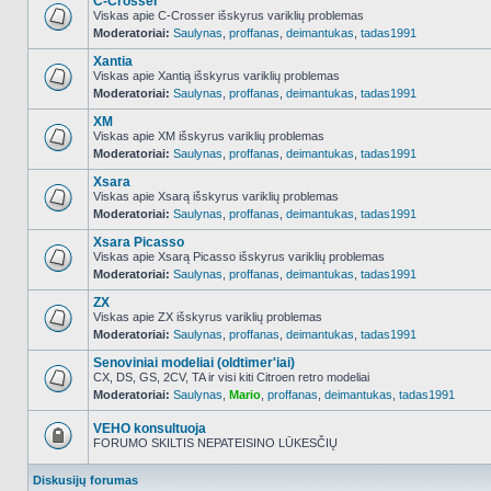
C-Crosser
Viskas apie C-Crosser išskyrus variklių problemas
Moderatoriai:
Saulynas
,
proffanas
,
deimantukas
,
tadas1991
NO_UNREAD_POSTS
Xantia
Viskas apie Xantią išskyrus variklių problemas
Moderatoriai:
Saulynas
,
proffanas
,
deimantukas
,
tadas1991
NO_UNREAD_POSTS
XM
Viskas apie XM išskyrus variklių problemas
Moderatoriai:
Saulynas
,
proffanas
,
deimantukas
,
tadas1991
NO_UNREAD_POSTS
Xsara
Viskas apie Xsarą išskyrus variklių problemas
Moderatoriai:
Saulynas
,
proffanas
,
deimantukas
,
tadas1991
NO_UNREAD_POSTS
Xsara Picasso
Viskas apie Xsarą Picasso išskyrus variklių problemas
Moderatoriai:
Saulynas
,
proffanas
,
deimantukas
,
tadas1991
NO_UNREAD_POSTS
ZX
Viskas apie ZX išskyrus variklių problemas
Moderatoriai:
Saulynas
,
proffanas
,
deimantukas
,
tadas1991
NO_UNREAD_POSTS
Senoviniai modeliai (oldtimer'iai)
CX, DS, GS, 2CV, TA ir visi kiti Citroen retro modeliai
Moderatoriai:
Saulynas
,
Mario
,
proffanas
,
deimantukas
,
tadas1991
NO_UNREAD_POSTS
VEHO konsultuoja
FORUMO SKILTIS NEPATEISINO LŪKESČIŲ
Forumas
užrakintas
Diskusijų forumas