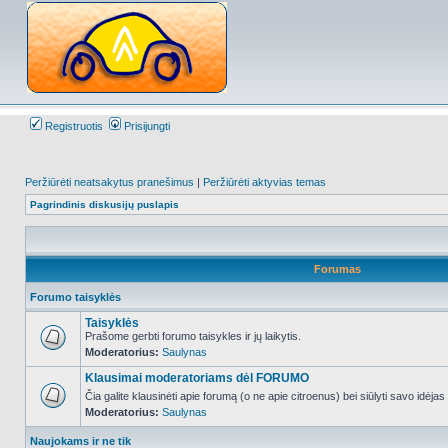
Registruotis
Prisijungti
Peržiūrėti neatsakytus pranešimus
|
Peržiūrėti aktyvias temas
Pagrindinis diskusijų puslapis
Forumas
Forumo taisyklės
Taisyklės
Prašome gerbti forumo taisykles ir jų laikytis.
Moderatorius:
Saulynas
NO_UNREAD_POSTS
Klausimai moderatoriams dėl FORUMO
Čia galite klausinėti apie forumą (o ne apie citroenus) bei siūlyti savo idėja
Moderatorius:
Saulynas
NO_UNREAD_POSTS
Naujokams ir ne tik