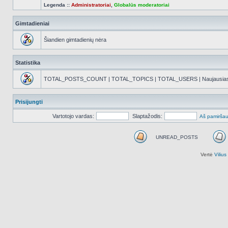
Legenda ::
Administratoriai
,
Globalūs moderatoriai
Gimtadieniai
Šiandien gimtadienių nėra
Statistika
TOTAL_POSTS_COUNT | TOTAL_TOPICS | TOTAL_USERS | Naujausias reg
Prisijungti
Vartotojo vardas:
Slaptažodis:
Aš pamiršau
UNREAD_POSTS
UNREAD_POSTS
Vertė
Viliu