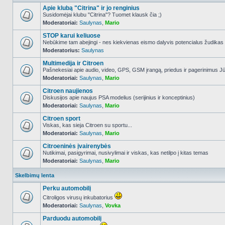
Apie klubą "Citrina" ir jo renginius
Susidomėjai klubu "Citrina"? Tuomet klausk čia ;)
Moderatoriai:
Saulynas
,
Mario
NO_UNREAD_POSTS
STOP karui keliuose
Nebūkime tam abejingi - nes kiekvienas eismo dalyvis potencialus žudikas
Moderatorius:
Saulynas
NO_UNREAD_POSTS
Multimedija ir Citroen
Pašnekesiai apie audio, video, GPS, GSM įrangą, priedus ir pagerinimus Jūs
Moderatoriai:
Saulynas
,
Mario
NO_UNREAD_POSTS
Citroen naujienos
Diskusijos apie naujus PSA modelius (serijinius ir konceptinius)
Moderatoriai:
Saulynas
,
Mario
NO_UNREAD_POSTS
Citroen sport
Viskas, kas sieja Citroen su sportu...
Moderatoriai:
Saulynas
,
Mario
NO_UNREAD_POSTS
Citroeninės įvairenybės
Nutikimai, pasigyrimai, nusivylimai ir viskas, kas netilpo į kitas temas
Moderatoriai:
Saulynas
,
Mario
NO_UNREAD_POSTS
Skelbimų lenta
Perku automobilį
Citroligos virusų inkubatorius
Moderatoriai:
Saulynas
,
Vovka
NO_UNREAD_POSTS
Parduodu automobilį