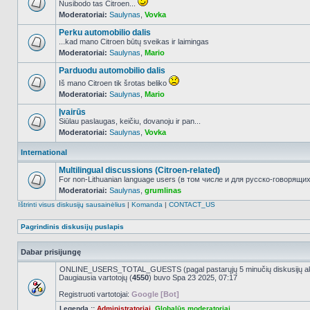
Nusibodo tas Citroen...
Moderatoriai:
Saulynas
,
Vovka
NO_UNREAD_POSTS
Perku automobilio dalis
...kad mano Citroen būtų sveikas ir laimingas
Moderatoriai:
Saulynas
,
Mario
NO_UNREAD_POSTS
Parduodu automobilio dalis
Iš mano Citroen tik šrotas beliko
Moderatoriai:
Saulynas
,
Mario
NO_UNREAD_POSTS
Įvairūs
Siūlau paslaugas, keičiu, dovanoju ir pan...
Moderatoriai:
Saulynas
,
Vovka
NO_UNREAD_POSTS
International
Multilingual discussions (Citroen-related)
For non-Lithuanian language users (в том числе и для русско-говорящих 
Moderatoriai:
Saulynas
,
grumlinas
NO_UNREAD_POSTS
Ištrinti visus diskusijų sausainėlius
|
Komanda
|
CONTACT_US
Pagrindinis diskusijų puslapis
Dabar prisijungę
ONLINE_USERS_TOTAL_GUESTS (pagal pastarųjų 5 minučių diskusijų a
Daugiausia vartotojų (
4550
) buvo Spa 23 2025, 07:17
Registruoti vartotojai:
Google [Bot]
Legenda ::
Administratoriai
,
Globalūs moderatoriai