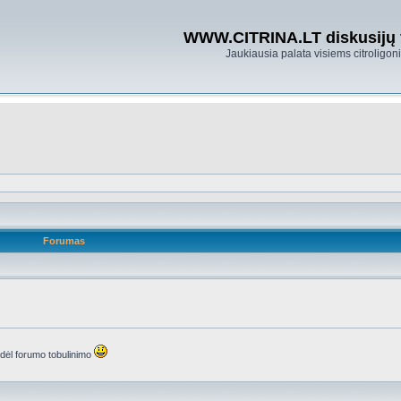
WWW.CITRINA.LT diskusijų
Jaukiausia palata visiems citroligo
Forumas
s dėl forumo tobulinimo