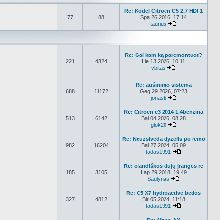
Re: Kodel Citroen C5 2.7 HDI 1
77
88
Spa 26 2016, 17:14
taurius
Peržiūrėti naujau
Re: Gal kam ką paremontuot?
221
4324
Lie 13 2026, 10:11
vbitas
Peržiūrėti naujau
Re: aušinimo sistema
688
11172
Geg 29 2026, 07:23
jonasb
Peržiūrėti naujau
Re: Citroen c3 2014 1,4benzina
513
6142
Bal 04 2026, 08:28
glok20
Peržiūrėti naujau
Re: Neuzsiveda dyzelis po remo
982
16204
Bal 27 2024, 05:09
tadas1991
Peržiūrėti nauj
Re: olandiškos dujų įrangos re
185
3105
Lap 29 2018, 19:49
Saulynas
Peržiūrėti nauja
Re: C5 X7 hydroactive bedos
327
4812
Bir 05 2024, 11:18
tadas1991
Peržiūrėti nauj