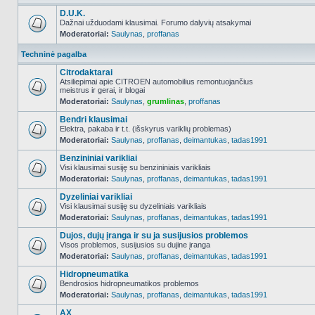
D.U.K.
Dažnai užduodami klausimai. Forumo dalyvių atsakymai
Moderatoriai:
Saulynas
,
proffanas
NO_UNREAD_POSTS
Techninė pagalba
Citrodaktarai
Atsiliepimai apie CITROEN automobilius remontuojančius
meistrus ir gerai, ir blogai
NO_UNREAD_POSTS
Moderatoriai:
Saulynas
,
grumlinas
,
proffanas
Bendri klausimai
Elektra, pakaba ir t.t. (išskyrus variklių problemas)
Moderatoriai:
Saulynas
,
proffanas
,
deimantukas
,
tadas1991
NO_UNREAD_POSTS
Benzininiai varikliai
Visi klausimai susiję su benzininiais varikliais
Moderatoriai:
Saulynas
,
proffanas
,
deimantukas
,
tadas1991
NO_UNREAD_POSTS
Dyzeliniai varikliai
Visi klausimai susiję su dyzeliniais varikliais
Moderatoriai:
Saulynas
,
proffanas
,
deimantukas
,
tadas1991
NO_UNREAD_POSTS
Dujos, dujų įranga ir su ja susijusios problemos
Visos problemos, susijusios su dujine įranga
Moderatoriai:
Saulynas
,
proffanas
,
deimantukas
,
tadas1991
NO_UNREAD_POSTS
Hidropneumatika
Bendrosios hidropneumatikos problemos
Moderatoriai:
Saulynas
,
proffanas
,
deimantukas
,
tadas1991
NO_UNREAD_POSTS
AX