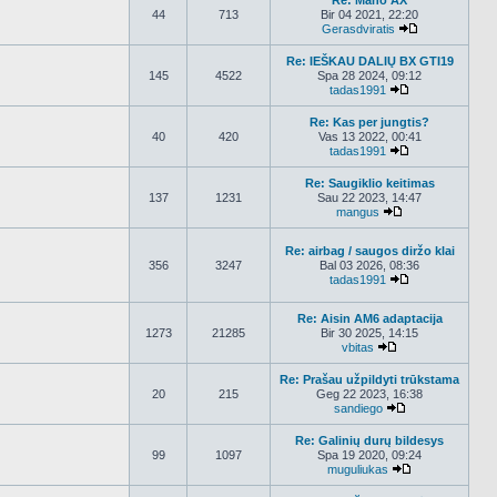
Re: Mano AX
44
713
Bir 04 2021, 22:20
Gerasdviratis
Peržiūrėti nau
Re: IEŠKAU DALIŲ BX GTI19
145
4522
Spa 28 2024, 09:12
tadas1991
Peržiūrėti nauj
Re: Kas per jungtis?
40
420
Vas 13 2022, 00:41
tadas1991
Peržiūrėti nauj
Re: Saugiklio keitimas
137
1231
Sau 22 2023, 14:47
mangus
Peržiūrėti nauja
Re: airbag / saugos diržo klai
356
3247
Bal 03 2026, 08:36
tadas1991
Peržiūrėti nauj
Re: Aisin AM6 adaptacija
1273
21285
Bir 30 2025, 14:15
vbitas
Peržiūrėti naujau
Re: Prašau užpildyti trūkstama
20
215
Geg 22 2023, 16:38
sandiego
Peržiūrėti nauja
Re: Galinių durų bildesys
99
1097
Spa 19 2020, 09:24
muguliukas
Peržiūrėti nauj