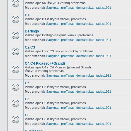
Viskas apie AX išskyrus variklių problemas
Moderatoriai:
Saulynas
,
proffanas
,
deimantukas
,
tadas1991
NO_UNREAD_POSTS
BX
Viskas apie BX išskyrus variklių problemas
Moderatoriai:
Saulynas
,
proffanas
,
deimantukas
,
tadas1991
NO_UNREAD_POSTS
Berlingo
Viskas apie Berlingo išskyrus variklių problemas
Moderatoriai:
Saulynas
,
proffanas
,
deimantukas
,
tadas1991
NO_UNREAD_POSTS
C2/C3
Viskas apie C2 ir C3 išskyrus variklių problemas
Moderatoriai:
Saulynas
,
proffanas
,
deimantukas
,
tadas1991
NO_UNREAD_POSTS
C4/C4 Picasso (+Grand)
Viskas apie C4 ir C4 Picasso (įskaitant Grand)
išskyrus variklių problemas
NO_UNREAD_POSTS
Moderatoriai:
Saulynas
,
proffanas
,
deimantukas
,
tadas1991
C5
Viskas apie C5 išskyrus variklių problemas
Moderatoriai:
Saulynas
,
proffanas
,
deimantukas
,
tadas1991
NO_UNREAD_POSTS
C6
Viskas apie C6 išskyrus variklių problemas
Moderatoriai:
Saulynas
,
proffanas
,
deimantukas
,
tadas1991
NO_UNREAD_POSTS
C8
Viskas apie C8 išskyrus variklių problemas
Moderatoriai:
Saulynas
,
proffanas
,
deimantukas
,
tadas1991
NO_UNREAD_POSTS