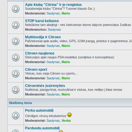
Apie klubą "Citrina" ir jo renginius
Susidomėjai klubu "Citrina"? Tuomet klausk čia ;)
Moderatoriai:
Saulynas
,
Mario
NO_UNREAD_POSTS
STOP karui keliuose
Nebūkime tam abejingi - nes kiekvienas eismo dalyvis potencialus žudikas
Moderatorius:
Saulynas
NO_UNREAD_POSTS
Multimedija ir Citroen
Pašnekesiai apie audio, video, GPS, GSM įrangą, priedus ir pagerinimus Jūs
Moderatoriai:
Saulynas
,
Mario
NO_UNREAD_POSTS
Citroen naujienos
Diskusijos apie naujus PSA modelius (serijinius ir konceptinius)
Moderatoriai:
Saulynas
,
Mario
NO_UNREAD_POSTS
Citroen sport
Viskas, kas sieja Citroen su sportu...
Moderatoriai:
Saulynas
,
Mario
NO_UNREAD_POSTS
Citroeninės įvairenybės
Nutikimai, pasigyrimai, nusivylimai ir viskas, kas netilpo į kitas temas
Moderatoriai:
Saulynas
,
Mario
NO_UNREAD_POSTS
Skelbimų lenta
Perku automobilį
Citroligos virusų inkubatorius
Moderatoriai:
Saulynas
,
Vovka
NO_UNREAD_POSTS
Parduodu automobilį