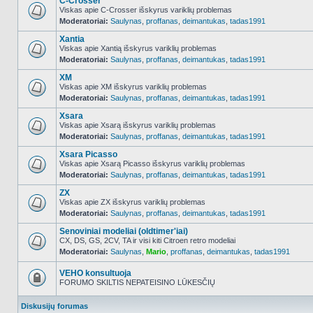
C-Crosser
Viskas apie C-Crosser išskyrus variklių problemas
Moderatoriai:
Saulynas
,
proffanas
,
deimantukas
,
tadas1991
NO_UNREAD_POSTS
Xantia
Viskas apie Xantią išskyrus variklių problemas
Moderatoriai:
Saulynas
,
proffanas
,
deimantukas
,
tadas1991
NO_UNREAD_POSTS
XM
Viskas apie XM išskyrus variklių problemas
Moderatoriai:
Saulynas
,
proffanas
,
deimantukas
,
tadas1991
NO_UNREAD_POSTS
Xsara
Viskas apie Xsarą išskyrus variklių problemas
Moderatoriai:
Saulynas
,
proffanas
,
deimantukas
,
tadas1991
NO_UNREAD_POSTS
Xsara Picasso
Viskas apie Xsarą Picasso išskyrus variklių problemas
Moderatoriai:
Saulynas
,
proffanas
,
deimantukas
,
tadas1991
NO_UNREAD_POSTS
ZX
Viskas apie ZX išskyrus variklių problemas
Moderatoriai:
Saulynas
,
proffanas
,
deimantukas
,
tadas1991
NO_UNREAD_POSTS
Senoviniai modeliai (oldtimer'iai)
CX, DS, GS, 2CV, TA ir visi kiti Citroen retro modeliai
Moderatoriai:
Saulynas
,
Mario
,
proffanas
,
deimantukas
,
tadas1991
NO_UNREAD_POSTS
VEHO konsultuoja
FORUMO SKILTIS NEPATEISINO LŪKESČIŲ
Forumas
užrakintas
Diskusijų forumas