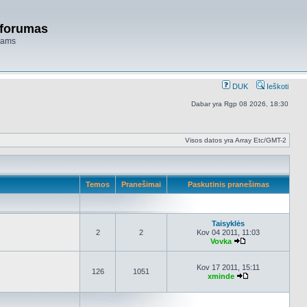
 forumas
niams
DUK
Ieškoti
Dabar yra Rgp 08 2026, 18:30
Visos datos yra Array Etc/GMT-2
Temos
Pranešimai
Paskutinis pranešimas
Taisyklės
2
2
Kov 04 2011, 11:03
Vovka
Peržiūrėti naujau
Kov 17 2011, 15:11
126
1051
xminde
Peržiūrėti nauja