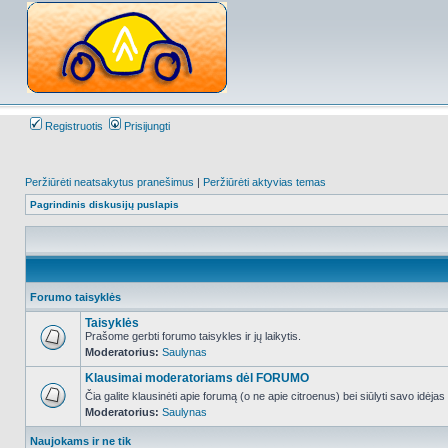
Registruotis
Prisijungti
Peržiūrėti neatsakytus pranešimus
|
Peržiūrėti aktyvias temas
Pagrindinis diskusijų puslapis
Forumo taisyklės
Taisyklės
Prašome gerbti forumo taisykles ir jų laikytis.
Moderatorius:
Saulynas
NO_UNREAD_POSTS
Klausimai moderatoriams dėl FORUMO
Čia galite klausinėti apie forumą (o ne apie citroenus) bei siūlyti savo idėja
Moderatorius:
Saulynas
NO_UNREAD_POSTS
Naujokams ir ne tik