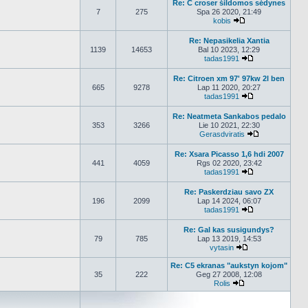
Re: C croser šildomos sėdynes
7
275
Spa 26 2020, 21:49
kobis
Peržiūrėti naujaus
Re: Nepasikelia Xantia
1139
14653
Bal 10 2023, 12:29
tadas1991
Peržiūrėti nauj
Re: Citroen xm 97' 97kw 2l ben
665
9278
Lap 11 2020, 20:27
tadas1991
Peržiūrėti nauj
Re: Neatmeta Sankabos pedalo
353
3266
Lie 10 2021, 22:30
Gerasdviratis
Peržiūrėti nau
Re: Xsara Picasso 1,6 hdi 2007
441
4059
Rgs 02 2020, 23:42
tadas1991
Peržiūrėti nauj
Re: Paskerdziau savo ZX
196
2099
Lap 14 2024, 06:07
tadas1991
Peržiūrėti nauj
Re: Gal kas susigundys?
79
785
Lap 13 2019, 14:53
vytasin
Peržiūrėti naujau
Re: C5 ekranas "aukstyn kojom"
35
222
Geg 27 2008, 12:08
Rolis
Peržiūrėti naujaus