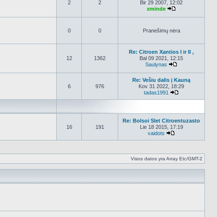
2
2
Bir 29 2007, 12:02
xminde
Peržiūrėti nauja
0
0
Pranešimų nėra
Re: Citroen Xantios I ir II ,
12
1362
Bal 09 2021, 12:15
Saulynas
Peržiūrėti nauja
Re: Vešiu dalis į Kauną
6
976
Kov 31 2022, 18:29
tadas1991
Peržiūrėti nauj
Re: Bolsoi Slet Citroentuzasto
16
191
Lie 18 2015, 17:19
vaidots
Peržiūrėti naujau
Visos datos yra Array Etc/GMT-2