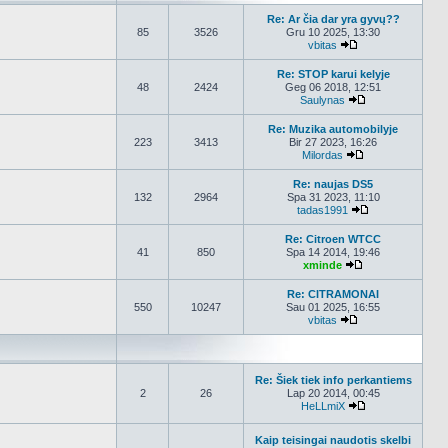
Re: Ar čia dar yra gyvų??
85
3526
Gru 10 2025, 13:30
vbitas
Peržiūrėti naujau
Re: STOP karui kelyje
48
2424
Geg 06 2018, 12:51
Saulynas
Peržiūrėti nauja
Re: Muzika automobilyje
223
3413
Bir 27 2023, 16:26
Milordas
Peržiūrėti nauja
Re: naujas DS5
132
2964
Spa 31 2023, 11:10
tadas1991
Peržiūrėti nauj
Re: Citroen WTCC
41
850
Spa 14 2014, 19:46
xminde
Peržiūrėti nauja
Re: CITRAMONAI
550
10247
Sau 01 2025, 16:55
vbitas
Peržiūrėti naujau
Re: Šiek tiek info perkantiems
2
26
Lap 20 2014, 00:45
HeLLmiX
Peržiūrėti nauja
Kaip teisingai naudotis skelbi