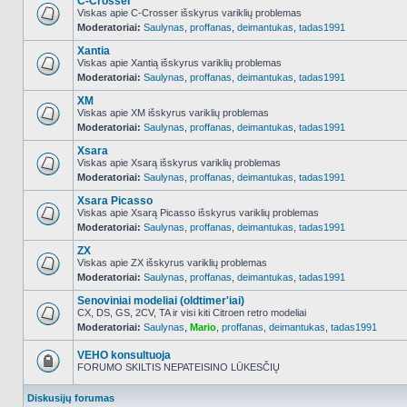
C-Crosser
Viskas apie C-Crosser išskyrus variklių problemas
Moderatoriai:
Saulynas
,
proffanas
,
deimantukas
,
tadas1991
NO_UNREAD_POSTS
Xantia
Viskas apie Xantią išskyrus variklių problemas
Moderatoriai:
Saulynas
,
proffanas
,
deimantukas
,
tadas1991
NO_UNREAD_POSTS
XM
Viskas apie XM išskyrus variklių problemas
Moderatoriai:
Saulynas
,
proffanas
,
deimantukas
,
tadas1991
NO_UNREAD_POSTS
Xsara
Viskas apie Xsarą išskyrus variklių problemas
Moderatoriai:
Saulynas
,
proffanas
,
deimantukas
,
tadas1991
NO_UNREAD_POSTS
Xsara Picasso
Viskas apie Xsarą Picasso išskyrus variklių problemas
Moderatoriai:
Saulynas
,
proffanas
,
deimantukas
,
tadas1991
NO_UNREAD_POSTS
ZX
Viskas apie ZX išskyrus variklių problemas
Moderatoriai:
Saulynas
,
proffanas
,
deimantukas
,
tadas1991
NO_UNREAD_POSTS
Senoviniai modeliai (oldtimer'iai)
CX, DS, GS, 2CV, TA ir visi kiti Citroen retro modeliai
Moderatoriai:
Saulynas
,
Mario
,
proffanas
,
deimantukas
,
tadas1991
NO_UNREAD_POSTS
VEHO konsultuoja
FORUMO SKILTIS NEPATEISINO LŪKESČIŲ
Forumas
užrakintas
Diskusijų forumas