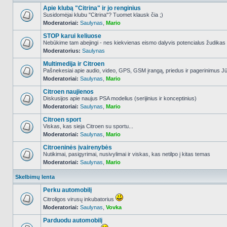
Apie klubą "Citrina" ir jo renginius
Susidomėjai klubu "Citrina"? Tuomet klausk čia ;)
Moderatoriai:
Saulynas
,
Mario
NO_UNREAD_POSTS
STOP karui keliuose
Nebūkime tam abejingi - nes kiekvienas eismo dalyvis potencialus žudikas
Moderatorius:
Saulynas
NO_UNREAD_POSTS
Multimedija ir Citroen
Pašnekesiai apie audio, video, GPS, GSM įrangą, priedus ir pagerinimus Jūs
Moderatoriai:
Saulynas
,
Mario
NO_UNREAD_POSTS
Citroen naujienos
Diskusijos apie naujus PSA modelius (serijinius ir konceptinius)
Moderatoriai:
Saulynas
,
Mario
NO_UNREAD_POSTS
Citroen sport
Viskas, kas sieja Citroen su sportu...
Moderatoriai:
Saulynas
,
Mario
NO_UNREAD_POSTS
Citroeninės įvairenybės
Nutikimai, pasigyrimai, nusivylimai ir viskas, kas netilpo į kitas temas
Moderatoriai:
Saulynas
,
Mario
NO_UNREAD_POSTS
Skelbimų lenta
Perku automobilį
Citroligos virusų inkubatorius
Moderatoriai:
Saulynas
,
Vovka
NO_UNREAD_POSTS
Parduodu automobilį