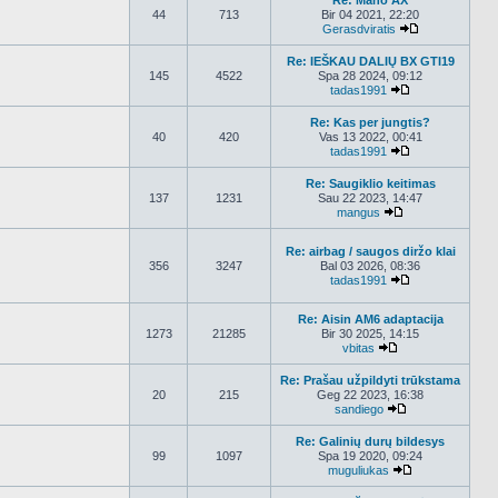
Re: Mano AX
44
713
Bir 04 2021, 22:20
Gerasdviratis
Peržiūrėti nau
Re: IEŠKAU DALIŲ BX GTI19
145
4522
Spa 28 2024, 09:12
tadas1991
Peržiūrėti nauj
Re: Kas per jungtis?
40
420
Vas 13 2022, 00:41
tadas1991
Peržiūrėti nauj
Re: Saugiklio keitimas
137
1231
Sau 22 2023, 14:47
mangus
Peržiūrėti nauja
Re: airbag / saugos diržo klai
356
3247
Bal 03 2026, 08:36
tadas1991
Peržiūrėti nauj
Re: Aisin AM6 adaptacija
1273
21285
Bir 30 2025, 14:15
vbitas
Peržiūrėti naujau
Re: Prašau užpildyti trūkstama
20
215
Geg 22 2023, 16:38
sandiego
Peržiūrėti nauja
Re: Galinių durų bildesys
99
1097
Spa 19 2020, 09:24
muguliukas
Peržiūrėti nauj