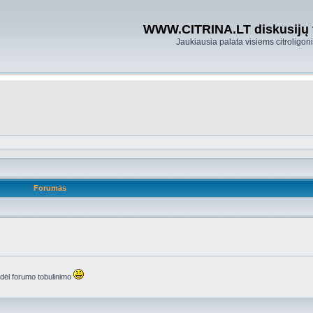
WWW.CITRINA.LT diskusijų
Jaukiausia palata visiems citroligo
Forumas
s dėl forumo tobulinimo