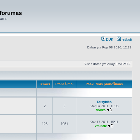
 forumas
niams
DUK
Ieškoti
Dabar yra Rgp 08 2026, 12:22
Visos datos yra Array Etc/GMT-2
Temos
Pranešimai
Paskutinis pranešimas
Taisyklės
2
2
Kov 04 2011, 11:03
Vovka
Peržiūrėti naujau
Kov 17 2011, 15:11
126
1051
xminde
Peržiūrėti nauja