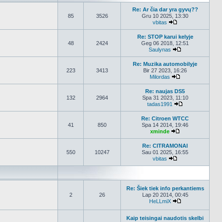
Re: Ar čia dar yra gyvų??
85
3526
Gru 10 2025, 13:30
vbitas
Peržiūrėti naujau
Re: STOP karui kelyje
48
2424
Geg 06 2018, 12:51
Saulynas
Peržiūrėti nauja
Re: Muzika automobilyje
223
3413
Bir 27 2023, 16:26
Milordas
Peržiūrėti nauja
Re: naujas DS5
132
2964
Spa 31 2023, 11:10
tadas1991
Peržiūrėti nauj
Re: Citroen WTCC
41
850
Spa 14 2014, 19:46
xminde
Peržiūrėti nauja
Re: CITRAMONAI
550
10247
Sau 01 2025, 16:55
vbitas
Peržiūrėti naujau
Re: Šiek tiek info perkantiems
2
26
Lap 20 2014, 00:45
HeLLmiX
Peržiūrėti nauja
Kaip teisingai naudotis skelbi