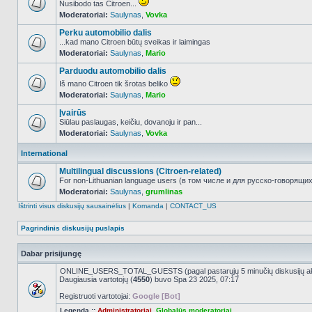
Nusibodo tas Citroen...
Moderatoriai:
Saulynas
,
Vovka
NO_UNREAD_POSTS
Perku automobilio dalis
...kad mano Citroen būtų sveikas ir laimingas
Moderatoriai:
Saulynas
,
Mario
NO_UNREAD_POSTS
Parduodu automobilio dalis
Iš mano Citroen tik šrotas beliko
Moderatoriai:
Saulynas
,
Mario
NO_UNREAD_POSTS
Įvairūs
Siūlau paslaugas, keičiu, dovanoju ir pan...
Moderatoriai:
Saulynas
,
Vovka
NO_UNREAD_POSTS
International
Multilingual discussions (Citroen-related)
For non-Lithuanian language users (в том числе и для русско-говорящих 
Moderatoriai:
Saulynas
,
grumlinas
NO_UNREAD_POSTS
Ištrinti visus diskusijų sausainėlius
|
Komanda
|
CONTACT_US
Pagrindinis diskusijų puslapis
Dabar prisijungę
ONLINE_USERS_TOTAL_GUESTS (pagal pastarųjų 5 minučių diskusijų a
Daugiausia vartotojų (
4550
) buvo Spa 23 2025, 07:17
Registruoti vartotojai:
Google [Bot]
Legenda ::
Administratoriai
,
Globalūs moderatoriai