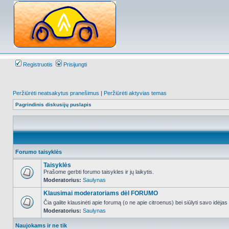
Registruotis
Prisijungti
Peržiūrėti neatsakytus pranešimus
|
Peržiūrėti aktyvias temas
Pagrindinis diskusijų puslapis
Forumo taisyklės
Taisyklės
Prašome gerbti forumo taisykles ir jų laikytis.
Moderatorius:
Saulynas
NO_UNREAD_POSTS
Klausimai moderatoriams dėl FORUMO
Čia galite klausinėti apie forumą (o ne apie citroenus) bei siūlyti savo idėja
Moderatorius:
Saulynas
NO_UNREAD_POSTS
Naujokams ir ne tik