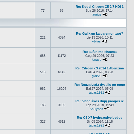
Re: Kodel Citroen C5 2.7 HDI 1
77
88
Spa 26 2016, 17:14
taurius
Peržiūrėti naujau
Re: Gal kam ką paremontuot?
221
4324
Lie 13 2026, 10:11
vbitas
Peržiūrėti naujau
Re: aušinimo sistema
688
11172
Geg 29 2026, 07:23
jonasb
Peržiūrėti naujau
Re: Citroen c3 2014 1,4benzina
513
6142
Bal 04 2026, 08:28
glok20
Peržiūrėti naujau
Re: Neuzsiveda dyzelis po remo
982
16204
Bal 27 2024, 05:09
tadas1991
Peržiūrėti nauj
Re: olandiškos dujų įrangos re
185
3105
Lap 29 2018, 19:49
Saulynas
Peržiūrėti nauja
Re: C5 X7 hydroactive bedos
327
4812
Bir 05 2024, 11:18
tadas1991
Peržiūrėti nauj