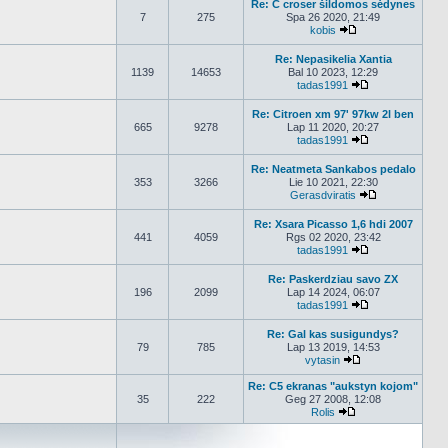
Re: C croser šildomos sėdynes
7
275
Spa 26 2020, 21:49
kobis
Peržiūrėti naujaus
Re: Nepasikelia Xantia
1139
14653
Bal 10 2023, 12:29
tadas1991
Peržiūrėti nauj
Re: Citroen xm 97' 97kw 2l ben
665
9278
Lap 11 2020, 20:27
tadas1991
Peržiūrėti nauj
Re: Neatmeta Sankabos pedalo
353
3266
Lie 10 2021, 22:30
Gerasdviratis
Peržiūrėti nau
Re: Xsara Picasso 1,6 hdi 2007
441
4059
Rgs 02 2020, 23:42
tadas1991
Peržiūrėti nauj
Re: Paskerdziau savo ZX
196
2099
Lap 14 2024, 06:07
tadas1991
Peržiūrėti nauj
Re: Gal kas susigundys?
79
785
Lap 13 2019, 14:53
vytasin
Peržiūrėti naujau
Re: C5 ekranas "aukstyn kojom"
35
222
Geg 27 2008, 12:08
Rolis
Peržiūrėti naujaus