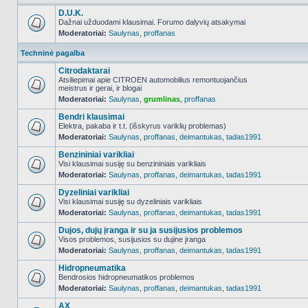
D.U.K.
Dažnai užduodami klausimai. Forumo dalyvių atsakymai
Moderatoriai:
Saulynas
,
proffanas
NO_UNREAD_POSTS
Techninė pagalba
Citrodaktarai
Atsiliepimai apie CITROEN automobilius remontuojančius
meistrus ir gerai, ir blogai
NO_UNREAD_POSTS
Moderatoriai:
Saulynas
,
grumlinas
,
proffanas
Bendri klausimai
Elektra, pakaba ir t.t. (išskyrus variklių problemas)
Moderatoriai:
Saulynas
,
proffanas
,
deimantukas
,
tadas1991
NO_UNREAD_POSTS
Benzininiai varikliai
Visi klausimai susiję su benzininiais varikliais
Moderatoriai:
Saulynas
,
proffanas
,
deimantukas
,
tadas1991
NO_UNREAD_POSTS
Dyzeliniai varikliai
Visi klausimai susiję su dyzeliniais varikliais
Moderatoriai:
Saulynas
,
proffanas
,
deimantukas
,
tadas1991
NO_UNREAD_POSTS
Dujos, dujų įranga ir su ja susijusios problemos
Visos problemos, susijusios su dujine įranga
Moderatoriai:
Saulynas
,
proffanas
,
deimantukas
,
tadas1991
NO_UNREAD_POSTS
Hidropneumatika
Bendrosios hidropneumatikos problemos
Moderatoriai:
Saulynas
,
proffanas
,
deimantukas
,
tadas1991
NO_UNREAD_POSTS
AX