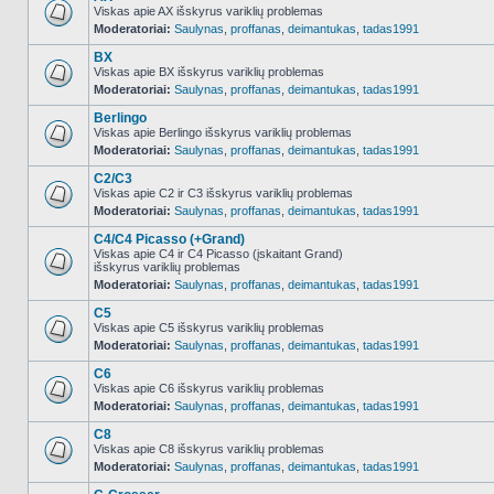
Viskas apie AX išskyrus variklių problemas
Moderatoriai:
Saulynas
,
proffanas
,
deimantukas
,
tadas1991
NO_UNREAD_POSTS
BX
Viskas apie BX išskyrus variklių problemas
Moderatoriai:
Saulynas
,
proffanas
,
deimantukas
,
tadas1991
NO_UNREAD_POSTS
Berlingo
Viskas apie Berlingo išskyrus variklių problemas
Moderatoriai:
Saulynas
,
proffanas
,
deimantukas
,
tadas1991
NO_UNREAD_POSTS
C2/C3
Viskas apie C2 ir C3 išskyrus variklių problemas
Moderatoriai:
Saulynas
,
proffanas
,
deimantukas
,
tadas1991
NO_UNREAD_POSTS
C4/C4 Picasso (+Grand)
Viskas apie C4 ir C4 Picasso (įskaitant Grand)
išskyrus variklių problemas
NO_UNREAD_POSTS
Moderatoriai:
Saulynas
,
proffanas
,
deimantukas
,
tadas1991
C5
Viskas apie C5 išskyrus variklių problemas
Moderatoriai:
Saulynas
,
proffanas
,
deimantukas
,
tadas1991
NO_UNREAD_POSTS
C6
Viskas apie C6 išskyrus variklių problemas
Moderatoriai:
Saulynas
,
proffanas
,
deimantukas
,
tadas1991
NO_UNREAD_POSTS
C8
Viskas apie C8 išskyrus variklių problemas
Moderatoriai:
Saulynas
,
proffanas
,
deimantukas
,
tadas1991
NO_UNREAD_POSTS