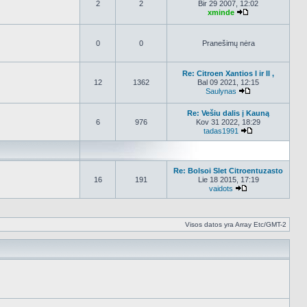
2
2
Bir 29 2007, 12:02
xminde
Peržiūrėti nauja
0
0
Pranešimų nėra
Re: Citroen Xantios I ir II ,
12
1362
Bal 09 2021, 12:15
Saulynas
Peržiūrėti nauja
Re: Vešiu dalis į Kauną
6
976
Kov 31 2022, 18:29
tadas1991
Peržiūrėti nauj
Re: Bolsoi Slet Citroentuzasto
16
191
Lie 18 2015, 17:19
vaidots
Peržiūrėti naujau
Visos datos yra Array Etc/GMT-2