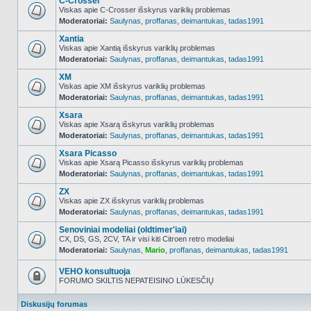
C-Crosser
Viskas apie C-Crosser išskyrus variklių problemas
Moderatoriai:
Saulynas
,
proffanas
,
deimantukas
,
tadas1991
NO_UNREAD_POSTS
Xantia
Viskas apie Xantią išskyrus variklių problemas
Moderatoriai:
Saulynas
,
proffanas
,
deimantukas
,
tadas1991
NO_UNREAD_POSTS
XM
Viskas apie XM išskyrus variklių problemas
Moderatoriai:
Saulynas
,
proffanas
,
deimantukas
,
tadas1991
NO_UNREAD_POSTS
Xsara
Viskas apie Xsarą išskyrus variklių problemas
Moderatoriai:
Saulynas
,
proffanas
,
deimantukas
,
tadas1991
NO_UNREAD_POSTS
Xsara Picasso
Viskas apie Xsarą Picasso išskyrus variklių problemas
Moderatoriai:
Saulynas
,
proffanas
,
deimantukas
,
tadas1991
NO_UNREAD_POSTS
ZX
Viskas apie ZX išskyrus variklių problemas
Moderatoriai:
Saulynas
,
proffanas
,
deimantukas
,
tadas1991
NO_UNREAD_POSTS
Senoviniai modeliai (oldtimer'iai)
CX, DS, GS, 2CV, TA ir visi kiti Citroen retro modeliai
Moderatoriai:
Saulynas
,
Mario
,
proffanas
,
deimantukas
,
tadas1991
NO_UNREAD_POSTS
VEHO konsultuoja
FORUMO SKILTIS NEPATEISINO LŪKESČIŲ
Forumas
užrakintas
Diskusijų forumas