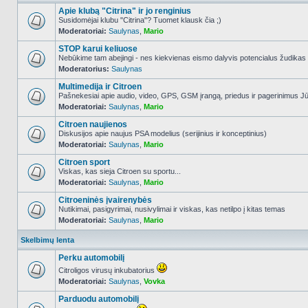
Apie klubą "Citrina" ir jo renginius
Susidomėjai klubu "Citrina"? Tuomet klausk čia ;)
Moderatoriai:
Saulynas
,
Mario
NO_UNREAD_POSTS
STOP karui keliuose
Nebūkime tam abejingi - nes kiekvienas eismo dalyvis potencialus žudikas
Moderatorius:
Saulynas
NO_UNREAD_POSTS
Multimedija ir Citroen
Pašnekesiai apie audio, video, GPS, GSM įrangą, priedus ir pagerinimus Jūs
Moderatoriai:
Saulynas
,
Mario
NO_UNREAD_POSTS
Citroen naujienos
Diskusijos apie naujus PSA modelius (serijinius ir konceptinius)
Moderatoriai:
Saulynas
,
Mario
NO_UNREAD_POSTS
Citroen sport
Viskas, kas sieja Citroen su sportu...
Moderatoriai:
Saulynas
,
Mario
NO_UNREAD_POSTS
Citroeninės įvairenybės
Nutikimai, pasigyrimai, nusivylimai ir viskas, kas netilpo į kitas temas
Moderatoriai:
Saulynas
,
Mario
NO_UNREAD_POSTS
Skelbimų lenta
Perku automobilį
Citroligos virusų inkubatorius
Moderatoriai:
Saulynas
,
Vovka
NO_UNREAD_POSTS
Parduodu automobilį