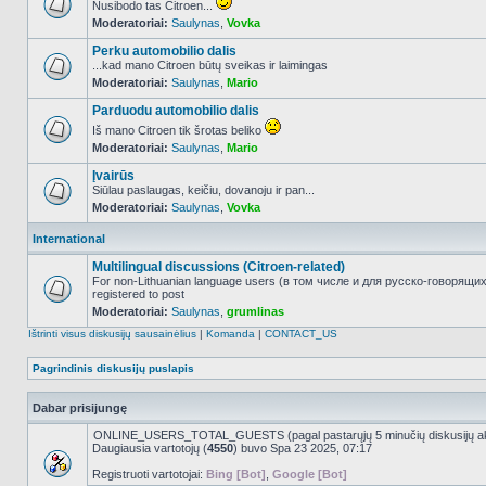
Nusibodo tas Citroen...
Moderatoriai:
Saulynas
,
Vovka
NO_UNREAD_POSTS
Perku automobilio dalis
...kad mano Citroen būtų sveikas ir laimingas
Moderatoriai:
Saulynas
,
Mario
NO_UNREAD_POSTS
Parduodu automobilio dalis
Iš mano Citroen tik šrotas beliko
Moderatoriai:
Saulynas
,
Mario
NO_UNREAD_POSTS
Įvairūs
Siūlau paslaugas, keičiu, dovanoju ir pan...
Moderatoriai:
Saulynas
,
Vovka
NO_UNREAD_POSTS
International
Multilingual discussions (Citroen-related)
For non-Lithuanian language users (в том числе и для русско-говорящи
registered to post
NO_UNREAD_POSTS
Moderatoriai:
Saulynas
,
grumlinas
Ištrinti visus diskusijų sausainėlius
|
Komanda
|
CONTACT_US
Pagrindinis diskusijų puslapis
Dabar prisijungę
ONLINE_USERS_TOTAL_GUESTS (pagal pastarųjų 5 minučių diskusijų a
Daugiausia vartotojų (
4550
) buvo Spa 23 2025, 07:17
Registruoti vartotojai:
Bing [Bot]
,
Google [Bot]