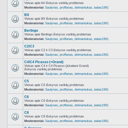
Viskas apie AX išskyrus variklių problemas
Moderatoriai:
Saulynas
,
proffanas
,
deimantukas
,
tadas1991
NO_UNREAD_POSTS
BX
Viskas apie BX išskyrus variklių problemas
Moderatoriai:
Saulynas
,
proffanas
,
deimantukas
,
tadas1991
NO_UNREAD_POSTS
Berlingo
Viskas apie Berlingo išskyrus variklių problemas
Moderatoriai:
Saulynas
,
proffanas
,
deimantukas
,
tadas1991
NO_UNREAD_POSTS
C2/C3
Viskas apie C2 ir C3 išskyrus variklių problemas
Moderatoriai:
Saulynas
,
proffanas
,
deimantukas
,
tadas1991
NO_UNREAD_POSTS
C4/C4 Picasso (+Grand)
Viskas apie C4 ir C4 Picasso (įskaitant Grand)
išskyrus variklių problemas
NO_UNREAD_POSTS
Moderatoriai:
Saulynas
,
proffanas
,
deimantukas
,
tadas1991
C5
Viskas apie C5 išskyrus variklių problemas
Moderatoriai:
Saulynas
,
proffanas
,
deimantukas
,
tadas1991
NO_UNREAD_POSTS
C6
Viskas apie C6 išskyrus variklių problemas
Moderatoriai:
Saulynas
,
proffanas
,
deimantukas
,
tadas1991
NO_UNREAD_POSTS
C8
Viskas apie C8 išskyrus variklių problemas
Moderatoriai:
Saulynas
,
proffanas
,
deimantukas
,
tadas1991
NO_UNREAD_POSTS