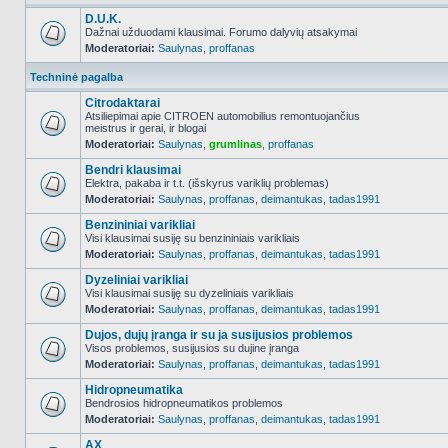
D.U.K.
Dažnai užduodami klausimai. Forumo dalyvių atsakymai
Moderatoriai:
Saulynas
,
proffanas
NO_UNREAD_POSTS
Techninė pagalba
Citrodaktarai
Atsiliepimai apie CITROEN automobilius remontuojančius
meistrus ir gerai, ir blogai
NO_UNREAD_POSTS
Moderatoriai:
Saulynas
,
grumlinas
,
proffanas
Bendri klausimai
Elektra, pakaba ir t.t. (išskyrus variklių problemas)
Moderatoriai:
Saulynas
,
proffanas
,
deimantukas
,
tadas1991
NO_UNREAD_POSTS
Benzininiai varikliai
Visi klausimai susiję su benzininiais varikliais
Moderatoriai:
Saulynas
,
proffanas
,
deimantukas
,
tadas1991
NO_UNREAD_POSTS
Dyzeliniai varikliai
Visi klausimai susiję su dyzeliniais varikliais
Moderatoriai:
Saulynas
,
proffanas
,
deimantukas
,
tadas1991
NO_UNREAD_POSTS
Dujos, dujų įranga ir su ja susijusios problemos
Visos problemos, susijusios su dujine įranga
Moderatoriai:
Saulynas
,
proffanas
,
deimantukas
,
tadas1991
NO_UNREAD_POSTS
Hidropneumatika
Bendrosios hidropneumatikos problemos
Moderatoriai:
Saulynas
,
proffanas
,
deimantukas
,
tadas1991
NO_UNREAD_POSTS
AX