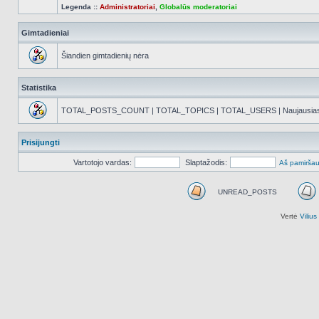
Legenda ::
Administratoriai
,
Globalūs moderatoriai
Gimtadieniai
Šiandien gimtadienių nėra
Statistika
TOTAL_POSTS_COUNT | TOTAL_TOPICS | TOTAL_USERS | Naujausias reg
Prisijungti
Vartotojo vardas:
Slaptažodis:
Aš pamiršau
UNREAD_POSTS
UNREAD_POSTS
Vertė
Viliu