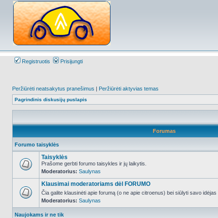
Registruotis
Prisijungti
Peržiūrėti neatsakytus pranešimus
|
Peržiūrėti aktyvias temas
Pagrindinis diskusijų puslapis
Forumas
Forumo taisyklės
Taisyklės
Prašome gerbti forumo taisykles ir jų laikytis.
Moderatorius:
Saulynas
NO_UNREAD_POSTS
Klausimai moderatoriams dėl FORUMO
Čia galite klausinėti apie forumą (o ne apie citroenus) bei siūlyti savo idėja
Moderatorius:
Saulynas
NO_UNREAD_POSTS
Naujokams ir ne tik